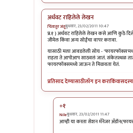
अर्धवट राहिलेले लेखन
बुधवार, 23/02/2011 10:47
चिंतातुर जंतू
प्र.१ ) अर्धवट राहिलेले लेखन कसे आणि कुठे द
जीमेल किंवा अन्य सोईंचा वापर करावा.
यासाठी मला आवडलेली सोय - 'फायरफॉक्स'मध्
राहता ते आपोआप साठवलं जातं. संकेतस्थळ तात्प
फायरफॉक्समध्ये जाऊन ते मिळवता येतं.
प्रतिसाद देण्यासाठी
लॉग इन करा
किंवा
सदस्य 
+१
बुधवार, 23/02/2011 11:47
Nile
In reply to
अर्धवट राहिलेले लेखन
by
चि
आम्ही या करता सेशन मॅनेजर अ‍ॅडॉन(फाय