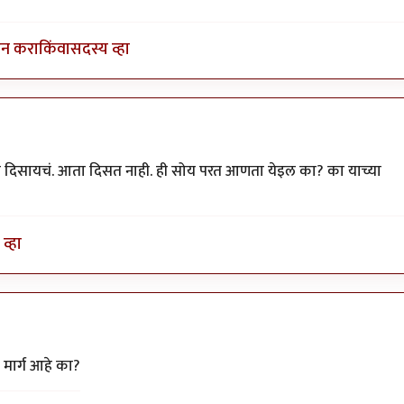
इन करा
किंवा
सदस्य व्हा
 दिसायचं. आता दिसत नाही. ही सोय परत आणता येइल का? का याच्या
व्हा
उन
by
अनुप ढेरे
 मार्ग आहे का?