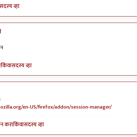
सदस्य व्हा
न
ेन
ा
किंवा
सदस्य व्हा
4
 प्लिज ? वापरुन
by
नरेशकुमार
ozilla.org/en-US/firefox/addon/session-manager/
इन करा
किंवा
सदस्य व्हा