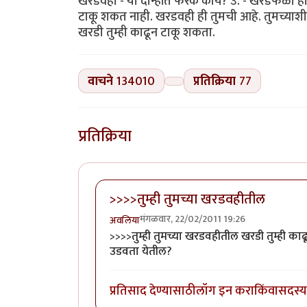
खरडवही - या दोन्हींत फरक काय? उ. - खरडफळा हा सा
टाकू शकत नाही. खरडवही ही तुमची आहे. तुमच्याशी
खरडी तुम्ही काढून टाकू शकता.
वाचने
134010
प्रतिक्रिया
77
प्रतिक्रिया
>>>>तुम्ही तुमच्या खरडवहीतील
मंगळवार, 22/02/2011 19:26
अवलिया
>>>>तुम्ही तुमच्या खरडवहीतील खरडी तुम्ही
उडवता येतील?
प्रतिसाद देण्यासाठी
लॉग इन करा
किंवा
सदस्य 