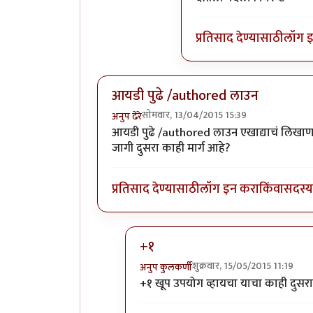
प्रतिसाद देण्यासाठी
लॉग 
आयडी पुढे /authored लाउन
सोमवार, 13/04/2015 15:39
अनुप ढेरे
आयडी पुढे /authored लाउन एखाद्याचं लिखाण
जागी दुसरा काही मार्ग आहे?
प्रतिसाद देण्यासाठी
लॉग इन करा
किंवा
सदस्य 
+१
शुक्रवार, 15/05/2015 11:19
अनुप कुलकर्णी
In reply to
आयडी पुढे /authored ला
+१ खूप उपयोग व्हायचा याचा काही दुसरा