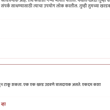
र्वजनीक आहे. तेथे सर्वांशी गप्पा मारता येतील. येथील खरडी तुम्ही 
 संपर्क साधण्यासाठी त्याचा उपयोग लोक करतील. तुम्ही तुमच्या खर
 काढून टाकू शकता. एक एक खरड उडवणे त्रासदायक असते. एकदम कशा
व्हा