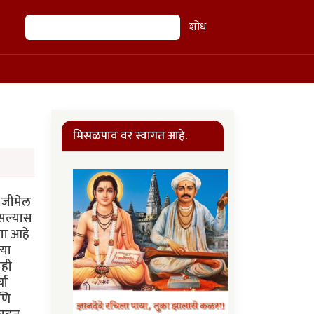
शोध
शोध
मिसळपाव वर स्वागत आहे.
ा जीमेल
असल्यास
ागा आहे
्या
ाही
चा
आणि