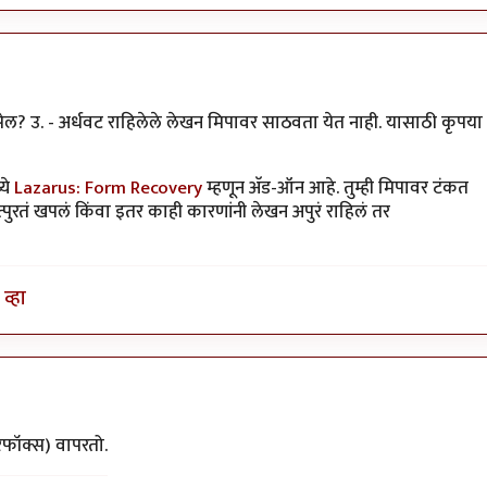
िसेल? उ. - अर्धवट राहिलेले लेखन मिपावर साठवता येत नाही. यासाठी कृपया
ये
Lazarus: Form Recovery
म्हणून अ‍ॅड-ऑन आहे. तुम्ही मिपावर टंकत
ुरतं खपलं किंवा इतर काही कारणांनी लेखन अपुरं राहिलं तर
व्हा
ंतातुर जंतू
रफॉक्स) वापरतो.