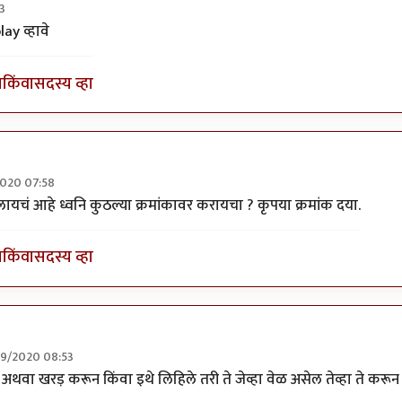
3
 व्यनि करा
by
अद्द्या
y व्हावे
ा
किंवा
सदस्य व्हा
2020 07:58
 व्यनि करा
by
अद्द्या
चं आहे ध्वनि कुठल्या क्रमांकावर करायचा ? कृपया क्रमांक दया.
ा
किंवा
सदस्य व्हा
09/2020 08:53
change
by
OnShree Graphicd
प अथवा खरड़ करून किंवा इथे लिहिले तरी ते जेव्हा वेळ असेल तेव्हा ते करून