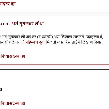
सदस्य व्हा
v.com' असं गूगलवर शोधा
ी
' असं गूगलवर शोधलं तर (सध्यातरी) असं लिखाण सापडतं. उदाहरणार्थ,
असं शोधलं तर जो
पहिलाच दुवा
मिळतो त्यात पैसाताईंचं लिखाण दिसतं.
ा
किंवा
सदस्य व्हा
ी
द!
ा
किंवा
सदस्य व्हा