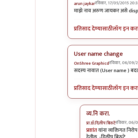
रविवार, 17/05/2015 20:3
arun jaykar
In reply to
नीलकांत या आयडी ला
माझे नाव अरुण जायकर असे displa
प्रतिसाद देण्यासाठी
लॉग इन कर
User name change
रविवार, 06/09/
OnShree Graphicd
In reply to
नीलकांत या आयडी ला
सदस्य नावात (User name ) बदलाय
प्रतिसाद देण्यासाठी
लॉग इन कर
व्य.नि करा.
रविवार, 06/
प्रा.डॉ.दिलीप बिरुटे
In reply to
User name 
प्रशांत
यांना व्यक्तिगत निरो
देतील. -दिलीप बिरुटे