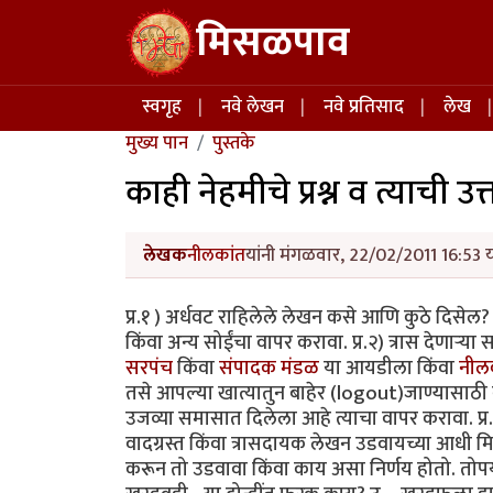
Skip to main content
मिसळपाव
Main navigation
स्वगृह
नवे लेखन
नवे प्रतिसाद
लेख
मुख्य पान
पुस्तके
काही नेहमीचे प्रश्न व त्याची उत्त
लेखक
नीलकांत
यांनी मंगळवार, 22/02/2011 16:53 य
प्र.१ ) अर्धवट राहिलेले लेखन कसे आणि कुठे दिसेल
किंवा अन्य सोईंचा वापर करावा. प्र.२) त्रास देणार्‍
सरपंच
किंवा
संपादक मंडळ
या आयडीला किंवा
नील
तसे आपल्या खात्यातुन बाहेर (logout)जाण्यासाठी क
उजव्या समासात दिलेला आहे त्याचा वापर करावा. प्र.
वादग्रस्त किंवा त्रासदायक लेखन उडवायच्या आधी म
करून तो उडवावा किंवा काय असा निर्णय होतो. तोपर