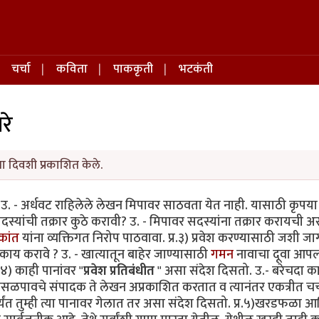
चर्चा
कविता
पाककृती
भटकंती
रे
ा दिवशी प्रकाशित केले.
? उ. - अर्धवट राहिलेले लेखन मिपावर साठवता येत नाही. यासाठी कृपय
या सदस्यांची तक्रार कुठे करावी? उ. - मिपावर सदस्यांना तक्रार करायची 
कांत
यांना व्यक्तिगत निरोप पाठवावा. प्र.३) प्रवेश करण्यासाठी जशी ज
ाय करावे ? उ. - खात्यातून बाहेर जाण्यासाठी
गमन
नावाचा दूवा आपल
४) काही पानांवर "
प्रवेश प्रतिबंधीत
" असा संदेश दिसतो. उ.- बरेचदा क
िसळपावचे संपादक ते लेखन अप्रकाशित करतात व त्यानंतर एकत्रीत चर्
्यंत तुम्ही त्या पानावर गेलात तर असा संदेश दिसतो. प्र.५)खरडफळा 