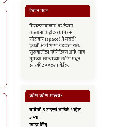
लेखन मदत
मिसळपाव.कॉम वर लेखन
करताना कंट्रोल (Ctrl) +
स्पेसबार (space) ने मराठी
इंग्रजी अशी भाषा बदलता येते.
सुरूवातीला फोनेटिक्स आहे. मात्र
तुमच्या खात्याच्या सेटींग मधून
इनस्क्रीप्ट बदलता येईल.
कोण कोण आलंय?
यावेळी 5 सदस्यं आलेले आहेत.
अभ्या..
कांदा लिंबू