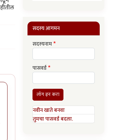
काढून
डवहीतील
सदस्य आगमन
सदस्यनाम
पासवर्ड
लॉग इन करा
नवीन खाते बनवा
तुमचा पासवर्ड बदला.