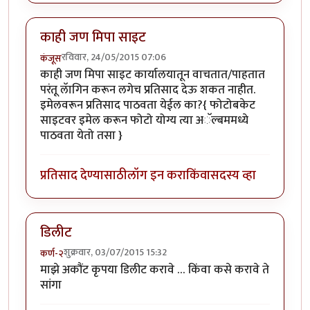
काही जण मिपा साइट
रविवार, 24/05/2015 07:06
कंजूस
काही जण मिपा साइट कार्यालयातून वाचतात/पाहतात
परंतू लॅागिन करून लगेच प्रतिसाद देऊ शकत नाहीत.
इमेलवरून प्रतिसाद पाठवता येईल का?{ फोटोबकेट
साइटवर इमेल करून फोटो योग्य त्या अॅल्बममध्ये
पाठवता येतो तसा }
प्रतिसाद देण्यासाठी
लॉग इन करा
किंवा
सदस्य व्हा
डिलीट
शुक्रवार, 03/07/2015 15:32
कर्ण-२
माझे अकौंट कृपया डिलीट करावे … किंवा कसे करावे ते
सांगा