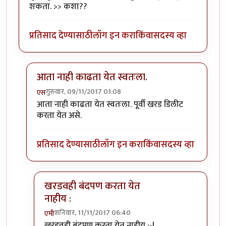
शकता. >> कशा??
प्रतिसाद देण्यासाठी
लॉग इन करा
किंवा
सदस्य व्हा
आता नाही काढता येत स्वतःला.
गुरुवार, 09/11/2017 01:08
एस
In reply to
तुम्ही तुमच्या खरडवहीतील खरडी
by
एमी
आता नाही काढता येत स्वतःला. पूर्वी खरड डिलीट
करता येत असे.
प्रतिसाद देण्यासाठी
लॉग इन करा
किंवा
सदस्य व्हा
खरडवही बंदपण करता येत
नाहीय :
शनिवार, 11/11/2017 06:40
एमी
In reply to
आता नाही काढता येत स्वतःला.
by
एस
खरडवही बंदपण करता येत नाहीय :-|