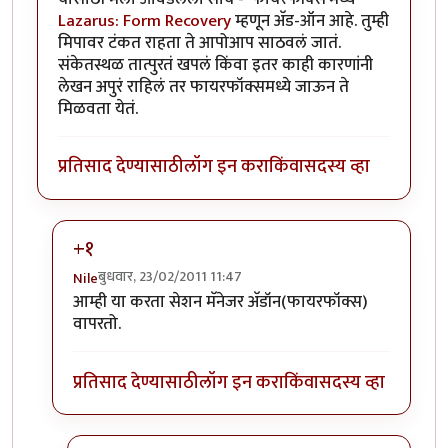
Lazarus: Form Recovery
म्हणून अ‍ॅड-ऑन आहे. तुम्ही
मिपावर टंकत राहता ते आपोआप साठवलं जातं.
संकेतस्थळ तात्पुरतं खपलं किंवा इतर काही कारणांनी
लेखन अपुरं राहिलं तर फायरफॉक्समध्ये जाऊन ते
मिळवता येतं.
प्रतिसाद देण्यासाठी
लॉग इन करा
किंवा
सदस्य व्हा
+१
बुधवार, 23/02/2011 11:47
Nile
In reply to
अर्धवट राहिलेले लेखन
by
चिंतातुर जंतू
आम्ही या करता सेशन मॅनेजर अ‍ॅडॉन(फायरफॉक्स)
वापरतो.
प्रतिसाद देण्यासाठी
लॉग इन करा
किंवा
सदस्य व्हा