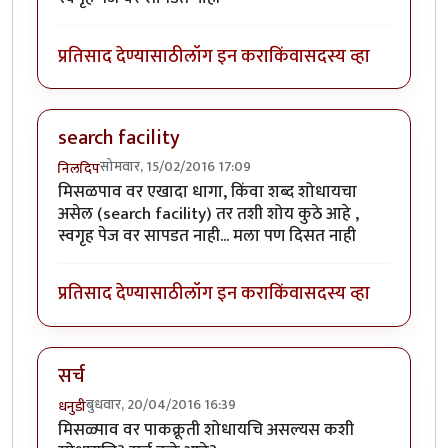
प्रतिसाद देण्यासाठी
लॉग इन करा
किंवा
सदस्य व्हा
search facility
सोमवार, 15/02/2016 17:09
निलदिप
मिसळपाव वर एखादा धागा, किंवा शब्द शोधायचा
असेल (search facility) तर तशी शोय कुठे आहे ,
स्वगृह पेज वर सापडत नाही... मला पण दिसत नाही
प्रतिसाद देण्यासाठी
लॉग इन करा
किंवा
सदस्य व्हा
सर्च
बुधवार, 20/04/2016 16:39
धनुडी
मिसळ्पाव वर पाकक्रूती शोधायचि असल्यस कशी