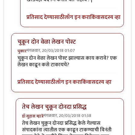
प्रतिसाद देण्यासाठी
लॉग इन करा
किंवा
सदस्य व्हा
चुकून दोन वेळा लेखन पोस्ट
मंगळवार, 20/03/2018 01:07
चुकार
चुकून दोन वेळा लेखन पोस्ट झाल्यास काय करावे? एक
लेखन काढून कसे टाकायचे?
प्रतिसाद देण्यासाठी
लॉग इन करा
किंवा
सदस्य व्हा
तेच लेखन चुकून दोनदा प्रसिद्ध
मंगळवार, 20/03/2018 01:38
डॉ सुहास म्हात्रे
In reply to
चुकून दोन वेळा लेखन पोस्ट
by
चुकार
तेच लेखन चुकून दोनदा प्रसिद्ध केले गेल्यास
संपादकांना त्यातील एक काढून टाकण्याची विनंती