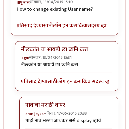
सोमवार, 13/04/2015 15:10
बापू नारू
How to change existing User name?
प्रतिसाद देण्यासाठी
लॉग इन करा
किंवा
सदस्य व्हा
नीलकांत या आयडी ला व्यनि करा
सोमवार, 13/04/2015 15:31
अद्द्या
In reply to
user name
by
बापू नारू
नीलकांत या आयडी ला व्यनि करा
प्रतिसाद देण्यासाठी
लॉग इन करा
किंवा
सदस्य व्हा
नावाचा मराठी वापर
रविवार, 17/05/2015 20:33
arun jaykar
In reply to
नीलकांत या आयडी ला व्यनि करा
by
अद्द्या
माझे नाव अरुण जायकर असे display व्हावे