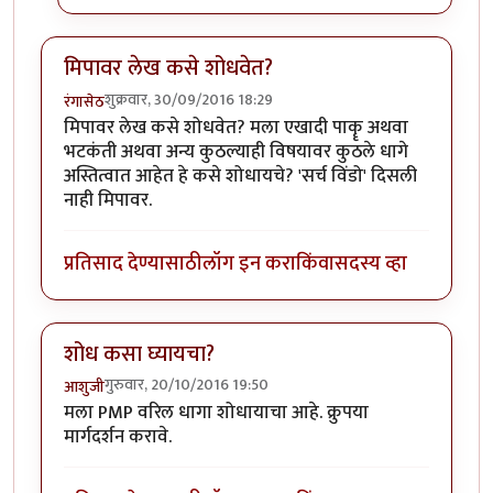
मिपावर लेख कसे शोधवेत?
शुक्रवार, 30/09/2016 18:29
रंगासेठ
मिपावर लेख कसे शोधवेत? मला एखादी पाकॄ अथवा
भटकंती अथवा अन्य कुठल्याही विषयावर कुठले धागे
अस्तित्वात आहेत हे कसे शोधायचे? 'सर्च विंडो' दिसली
नाही मिपावर.
प्रतिसाद देण्यासाठी
लॉग इन करा
किंवा
सदस्य व्हा
शोध कसा घ्यायचा?
गुरुवार, 20/10/2016 19:50
आशुजी
मला PMP वरिल धागा शोधायाचा आहे. क्रुपया
मार्गदर्शन करावे.