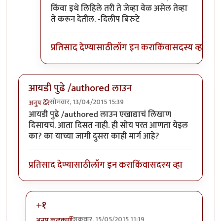
किंवा इथे लिहिले तरी ते जेव्हा वेळ असेल तेव्हा
ते करून देतील. -दिलीप बिरुटे
प्रतिसाद देण्यासाठी
लॉग इन करा
किंवा
सदस्य व्हा
आयडी पुढे /authored लाउन
सोमवार, 13/04/2015 15:39
अनुप ढेरे
आयडी पुढे /authored लाउन एखाद्याचं लिखाण
दिसायचं. आता दिसत नाही. ही सोय परत आणता येइल
का? का याच्या जागी दुसरा काही मार्ग आहे?
प्रतिसाद देण्यासाठी
लॉग इन करा
किंवा
सदस्य व्हा
+१
शुक्रवार, 15/05/2015 11:19
अनुप कुलकर्णी