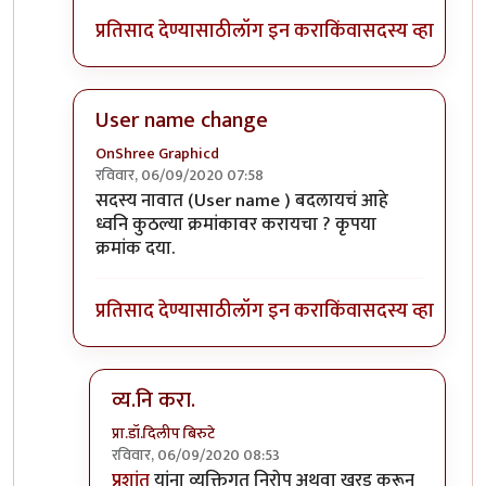
प्रतिसाद देण्यासाठी
लॉग इन करा
किंवा
सदस्य व्हा
User name change
OnShree Graphicd
रविवार, 06/09/2020 07:58
In reply to
नीलकांत या आयडी ला व्यनि करा
by
अद्द्या
सदस्य नावात (User name ) बदलायचं आहे
ध्वनि कुठल्या क्रमांकावर करायचा ? कृपया
क्रमांक दया.
प्रतिसाद देण्यासाठी
लॉग इन करा
किंवा
सदस्य व्हा
व्य.नि करा.
प्रा.डॉ.दिलीप बिरुटे
रविवार, 06/09/2020 08:53
In reply to
User name change
by
OnShree Grap
प्रशांत
यांना व्यक्तिगत निरोप अथवा खरड़ करून