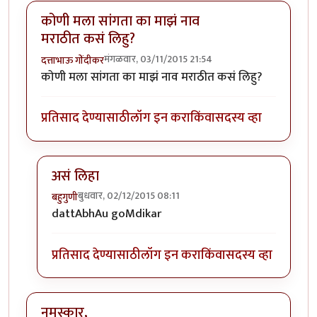
कोणी मला सांगता का माझं नाव
मराठीत कसं लिहु?
मंगळवार, 03/11/2015 21:54
दत्ताभाऊ गोंदीकर
कोणी मला सांगता का माझं नाव मराठीत कसं लिहु?
प्रतिसाद देण्यासाठी
लॉग इन करा
किंवा
सदस्य व्हा
असं लिहा
बुधवार, 02/12/2015 08:11
बहुगुणी
In reply to
कोणी मला सांगता का माझं नाव मराठीत कसं लि
dattAbhAu goMdikar
प्रतिसाद देण्यासाठी
लॉग इन करा
किंवा
सदस्य व्हा
नमस्कार,