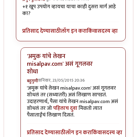
In reply to
आयडी पुढे /authored लाउन
by
अनुप ढेरे
+१ खूप उपयोग व्हायचा याचा काही दुसरा मार्ग आहे
का?
प्रतिसाद देण्यासाठी
लॉग इन करा
किंवा
सदस्य व्हा
'अमुक यांचे लेखन
misalpav.com' असं गूगलवर
शोधा
शनिवार, 23/05/2015 20:36
बहुगुणी
In reply to
+१
by
अनुप कुलकर्णी
'अमुक यांचे लेखन misalpav.com' असं गूगलवर
शोधलं तर (सध्यातरी) असं लिखाण सापडतं.
उदाहरणार्थ, पैसा यांचे लेखन misalpav.com असं
शोधलं तर जो
पहिलाच दुवा
मिळतो त्यात
पैसाताईंचं लिखाण दिसतं.
प्रतिसाद देण्यासाठी
लॉग इन करा
किंवा
सदस्य व्हा