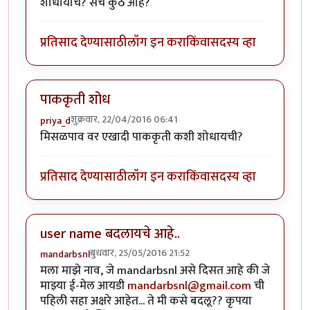
शोधायचि? सर्च कुठे आहे?
प्रतिसाद देण्यासाठी
लॉग इन करा
किंवा
सदस्य व्हा
पाककृती शोध
शुक्रवार, 22/04/2016 06:41
priya_d
मिसळपाव वर एखादी पाककृती कशी शोधायची?
प्रतिसाद देण्यासाठी
लॉग इन करा
किंवा
सदस्य व्हा
user name बदलायचे आहे..
बुधवार, 25/05/2016 21:52
mandarbsnl
मला माझे नाव, जे mandarbsnl असे दिसत आहे की जे
माझ्या ई-मेल आयडी
mandarbsnl@gmail.com
ची
पहिली सहा अक्षरे आहेत... ते मी कसे बदलू?? कृपया