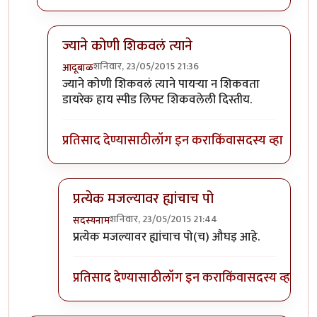
ज्याने कोणी शिकवलं त्याने
शनिवार, 23/05/2015 21:36
आदूबाळ
In reply to
कोण शिकवले रे ह्यांना?
by
सदस्यनाम
ज्याने कोणी शिकवलं त्याने पायऱ्या न शिकवता
डायरेक हाय स्पीड लिफ्ट शिकवलेली दिस्तीय.
प्रतिसाद देण्यासाठी
लॉग इन करा
किंवा
सदस्य व्हा
प्रत्येक मजल्यावर ह्यांचाच पो
शनिवार, 23/05/2015 21:44
सदस्यनाम
In reply to
ज्याने कोणी शिकवलं त्याने
by
आदूबाळ
प्रत्येक मजल्यावर ह्यांचाच पो(च) औघड़ आहे.
प्रतिसाद देण्यासाठी
लॉग इन करा
किंवा
सदस्य व्हा