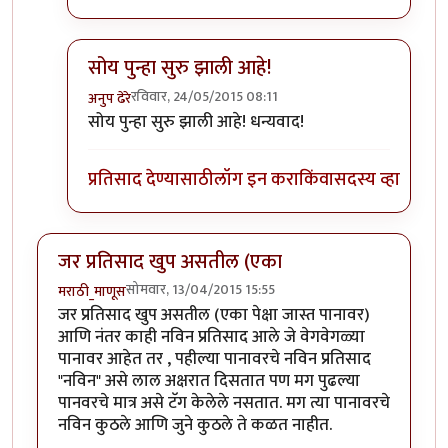
सोय पुन्हा सुरु झाली आहे!
रविवार, 24/05/2015 08:11
अनुप ढेरे
In reply to
+१
by
अनुप कुलकर्णी
सोय पुन्हा सुरु झाली आहे! धन्यवाद!
प्रतिसाद देण्यासाठी
लॉग इन करा
किंवा
सदस्य व्हा
जर प्रतिसाद खुप असतील (एका
सोमवार, 13/04/2015 15:55
मराठी_माणूस
जर प्रतिसाद खुप असतील (एका पेक्षा जास्त पानावर)
आणि नंतर काही नविन प्रतिसाद आले जे वेगवेगळ्या
पानावर आहेत तर , पहील्या पानावरचे नविन प्रतिसाद
"नविन" असे लाल अक्षरात दिसतात पण मग पुढल्या
पानवरचे मात्र असे टॅग केलेले नसतात. मग त्या पानावरचे
नविन कुठले आणि जुने कुठले ते कळत नाहीत.