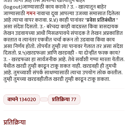
जशी जागा आहे तसे आपल्या खात्यातुन बाहेर
(logout)जाण्यासाठी काय करावे ? उ. - खात्यातून बाहेर
जाण्यासाठी
गमन
नावाचा दूवा आपल्या उजव्या समासात दिलेला
आहे त्याचा वापर करावा. प्र.४) काही पानांवर "
प्रवेश प्रतिबंधीत
"
असा संदेश दिसतो. उ.- बरेचदा काही वादग्रस्त किंवा त्रासदायक
लेखन उडवायच्या आधी मिसळपावचे संपादक ते लेखन अप्रकाशित
करतात व त्यानंतर एकत्रीत चर्चा करून तो उडवावा किंवा काय
असा निर्णय होतो. तोपर्यंत तुम्ही त्या पानावर गेलात तर असा संदेश
दिसतो. प्र.५)खरडफळा आणि खरडवही - या दोन्हींत फरक काय?
उ. - खरडफळा हा सार्वजनीक आहे. तेथे सर्वांशी गप्पा मारता येतील.
येथील खरडी तुम्ही काढून टाकू शकत नाही. खरडवही ही तुमची
आहे. तुमच्याशी संपर्क साधण्यासाठी त्याचा उपयोग लोक करतील.
तुम्ही तुमच्या खरडवहीतील खरडी तुम्ही काढून टाकू शकता.
वाचने
134020
प्रतिक्रिया
77
प्रतिक्रिया