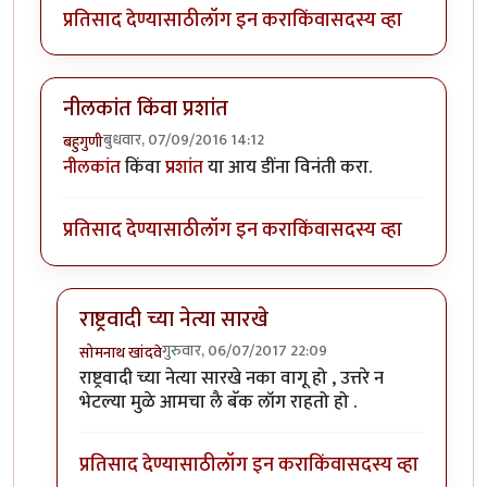
प्रतिसाद देण्यासाठी
लॉग इन करा
किंवा
सदस्य व्हा
नीलकांत किंवा प्रशांत
बुधवार, 07/09/2016 14:12
बहुगुणी
नीलकांत
किंवा
प्रशांत
या आय डींना विनंती करा.
प्रतिसाद देण्यासाठी
लॉग इन करा
किंवा
सदस्य व्हा
राष्ट्रवादी च्या नेत्या सारखे
गुरुवार, 06/07/2017 22:09
सोमनाथ खांदवे
In reply to
नीलकांत किंवा प्रशांत
by
बहुगुणी
राष्ट्रवादी च्या नेत्या सारखे नका वागू हो , उत्तरे न
भेटल्या मुळे आमचा लै बॅक लॉग राहतो हो .
प्रतिसाद देण्यासाठी
लॉग इन करा
किंवा
सदस्य व्हा