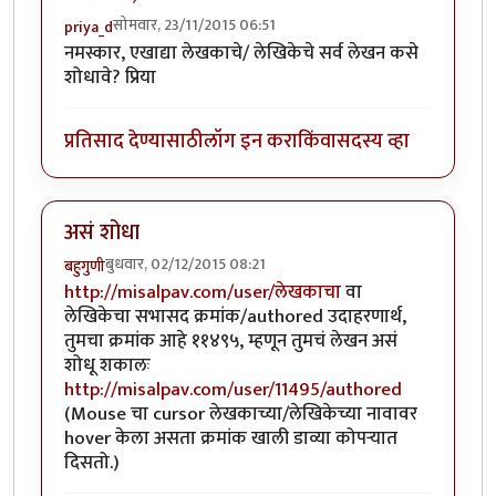
सोमवार, 23/11/2015 06:51
priya_d
नमस्कार, एखाद्या लेखकाचे/ लेखिकेचे सर्व लेखन कसे
शोधावे? प्रिया
प्रतिसाद देण्यासाठी
लॉग इन करा
किंवा
सदस्य व्हा
असं शोधा
बुधवार, 02/12/2015 08:21
बहुगुणी
http://misalpav.com/user/लेखकाचा
वा
लेखिकेचा सभासद क्रमांक/authored उदाहरणार्थ,
तुमचा क्रमांक आहे ११४९५, म्हणून तुमचं लेखन असं
शोधू शकालः
http://misalpav.com/user/11495/authored
(Mouse चा cursor लेखकाच्या/लेखिकेच्या नावावर
hover केला असता क्रमांक खाली डाव्या कोपर्‍यात
दिसतो.)