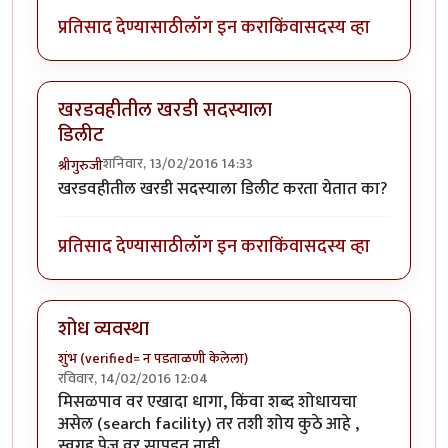
प्रतिसाद देण्यासाठी
लॉग इन करा
किंवा
सदस्य व्हा
खरडवहीतील खरडी सदस्याला
डिलीट
शनिवार, 13/02/2016 14:33
श्रीगुरुजी
खरडवहीतील खरडी सदस्याला डिलीट करता येतात का?
प्रतिसाद देण्यासाठी
लॉग इन करा
किंवा
सदस्य व्हा
शोध व्यवस्था
शुंभ (verified= न पडताळणी केलेला)
रविवार, 14/02/2016 12:04
मिसळपाव वर एखादा धागा, किंवा शब्द शोधायचा
असेल (search facility) तर तशी शोय कुठे आहे ,
स्वगृह पेज वर सापडत नाही