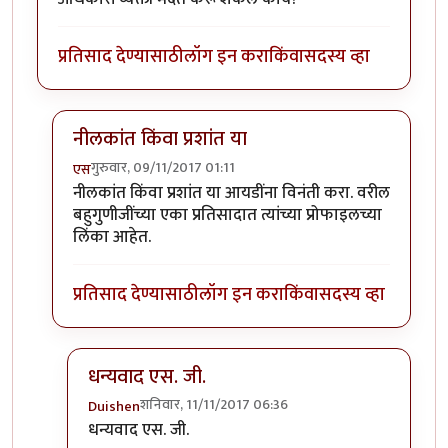
प्रतिसाद देण्यासाठी
लॉग इन करा
किंवा
सदस्य व्हा
नीलकांत किंवा प्रशांत या
गुरुवार, 09/11/2017 01:11
एस
In reply to
पासवर्ड संबंधित...
by
Duishen
नीलकांत किंवा प्रशांत या आयडींना विनंती करा. वरील
बहुगुणीजींच्या एका प्रतिसादात त्यांच्या प्रोफाइलच्या
लिंका आहेत.
प्रतिसाद देण्यासाठी
लॉग इन करा
किंवा
सदस्य व्हा
धन्यवाद एस. जी.
शनिवार, 11/11/2017 06:36
Duishen
In reply to
नीलकांत किंवा प्रशांत या
by
एस
धन्यवाद एस. जी.