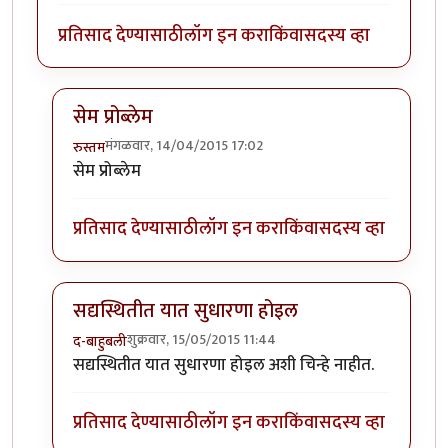
प्रतिसाद देण्यासाठी
लॉग इन करा
किंवा
सदस्य व्हा
सेम प्रोब्लेम
मंगळवार, 14/04/2015 17:02
रुस्तम
In reply to
जर प्रतिसाद खुप असतील (एका
by
मराठी_माणू
सेम प्रोब्लेम
प्रतिसाद देण्यासाठी
लॉग इन करा
किंवा
सदस्य व्हा
सद्यस्थितीत यात सुधारणा होइल
शुक्रवार, 15/05/2015 11:44
द-बाहुबली
In reply to
जर प्रतिसाद खुप असतील (एका
by
मराठी_माणू
सद्यस्थितीत यात सुधारणा होइल अशी चिन्हे नाहीत.
प्रतिसाद देण्यासाठी
लॉग इन करा
किंवा
सदस्य व्हा