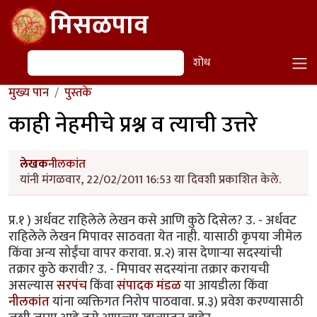
Skip to main content
मिसळपाव
शोध
शोध
मुख्य पान
पुस्तके
काही नेहमीचे प्रश्न व त्याची उत्तरे
लेखक
नीलकांत
यांनी मंगळवार, 22/02/2011 16:53 या दिवशी प्रकाशित केले.
प्र.१ ) अर्धवट राहिलेले लेखन कसे आणि कुठे दिसेल? उ. - अर्धवट
राहिलेले लेखन मिपावर साठवता येत नाही. यासाठी कृपया जीमेल
किंवा अन्य सोईंचा वापर करावा. प्र.२) त्रास देणार्‍या सदस्यांची
तक्रार कुठे करावी? उ. - मिपावर सदस्यांना तक्रार करायची
असल्यास
सरपंच
किंवा
संपादक मंडळ
या आयडीला किंवा
नीलकांत
यांना व्यक्तिगत निरोप पाठवावा. प्र.३) प्रवेश करण्यासाठी