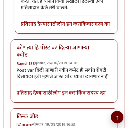
करता येते. हे व्यनीने किंवा लेखाला दिलेल्या एका
प्रतिसादात केले तरी चालते.
प्रतिसाद देण्यासाठी
लॉग इन करा
किंवा
सदस्य व्हा
कोणत्या हि पोस्ट वर दिल्या जाणाऱ्या
कमेंट
बुधवार, 26/06/2019 14:28
Rajesh188
Post var दिली जाणारी नवीन कमेंट ही सर्वात शेवटी
दिसायला हवी म्हणजे जास्त शोध घ्यावा लागणार नाही
प्रतिसाद देण्यासाठी
लॉग इन करा
किंवा
सदस्य व्हा
लिन्क जोड
↑
सोमवार, 19/08/2019 16:53
स्मिता दत्ता