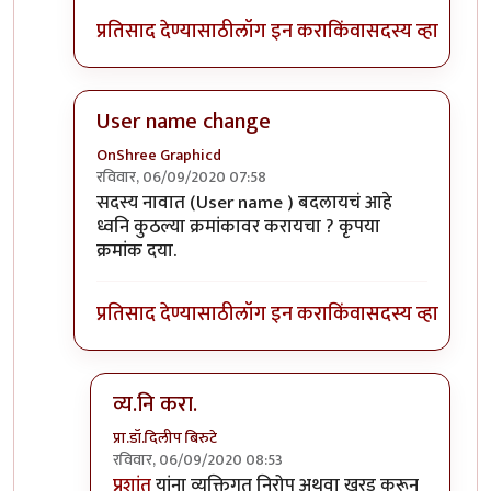
प्रतिसाद देण्यासाठी
लॉग इन करा
किंवा
सदस्य व्हा
User name change
OnShree Graphicd
रविवार, 06/09/2020 07:58
In reply to
नीलकांत या आयडी ला व्यनि करा
by
अद्द्या
सदस्य नावात (User name ) बदलायचं आहे
ध्वनि कुठल्या क्रमांकावर करायचा ? कृपया
क्रमांक दया.
प्रतिसाद देण्यासाठी
लॉग इन करा
किंवा
सदस्य व्हा
व्य.नि करा.
प्रा.डॉ.दिलीप बिरुटे
रविवार, 06/09/2020 08:53
In reply to
User name change
by
OnShree Grap
प्रशांत
यांना व्यक्तिगत निरोप अथवा खरड़ करून