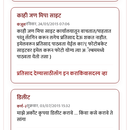
काही जण मिपा साइट
रविवार, 24/05/2015 07:06
कंजूस
काही जण मिपा साइट कार्यालयातून वाचतात/पाहतात
परंतू लॅागिन करून लगेच प्रतिसाद देऊ शकत नाहीत.
इमेलवरून प्रतिसाद पाठवता येईल का?{ फोटोबकेट
साइटवर इमेल करून फोटो योग्य त्या अॅल्बममध्ये
पाठवता येतो तसा }
प्रतिसाद देण्यासाठी
लॉग इन करा
किंवा
सदस्य व्हा
डिलीट
शुक्रवार, 03/07/2015 15:32
कर्ण-२
माझे अकौंट कृपया डिलीट करावे … किंवा कसे करावे ते
सांगा