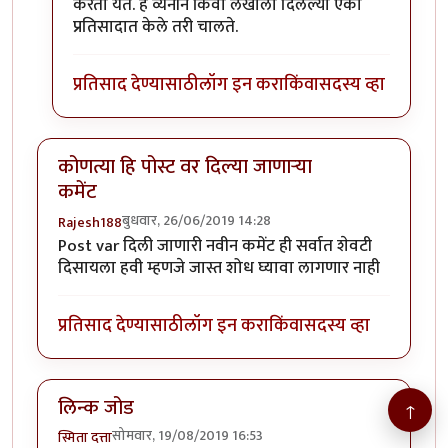
करता येते. हे व्यनीने किंवा लेखाला दिलेल्या एका
प्रतिसादात केले तरी चालते.
प्रतिसाद देण्यासाठी
लॉग इन करा
किंवा
सदस्य व्हा
कोणत्या हि पोस्ट वर दिल्या जाणाऱ्या
कमेंट
बुधवार, 26/06/2019 14:28
Rajesh188
Post var दिली जाणारी नवीन कमेंट ही सर्वात शेवटी
दिसायला हवी म्हणजे जास्त शोध घ्यावा लागणार नाही
प्रतिसाद देण्यासाठी
लॉग इन करा
किंवा
सदस्य व्हा
लिन्क जोड
↑
सोमवार, 19/08/2019 16:53
स्मिता दत्ता