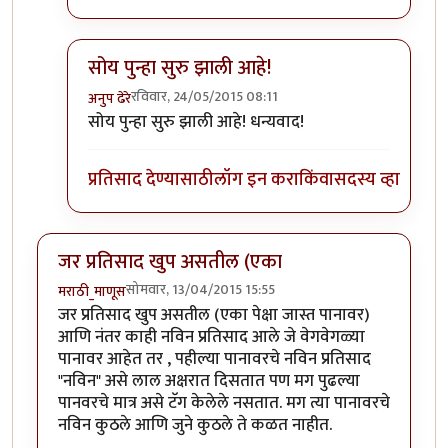
सोय पुन्हा सुरु झाली आहे!
रविवार, 24/05/2015 08:11
अनुप ढेरे
In reply to
+१
by
अनुप कुलकर्णी
सोय पुन्हा सुरु झाली आहे! धन्यवाद!
प्रतिसाद देण्यासाठी
लॉग इन करा
किंवा
सदस्य व्हा
जर प्रतिसाद खुप असतील (एका
सोमवार, 13/04/2015 15:55
मराठी_माणूस
जर प्रतिसाद खुप असतील (एका पेक्षा जास्त पानावर)
आणि नंतर काही नविन प्रतिसाद आले जे वेगवेगळ्या
पानावर आहेत तर , पहील्या पानावरचे नविन प्रतिसाद
"नविन" असे लाल अक्षरात दिसतात पण मग पुढल्या
पानवरचे मात्र असे टॅग केलेले नसतात. मग त्या पानावरचे
नविन कुठले आणि जुने कुठले ते कळत नाहीत.