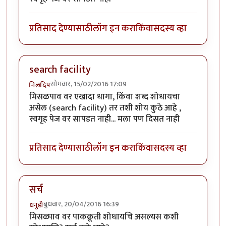
प्रतिसाद देण्यासाठी
लॉग इन करा
किंवा
सदस्य व्हा
search facility
सोमवार, 15/02/2016 17:09
निलदिप
मिसळपाव वर एखादा धागा, किंवा शब्द शोधायचा
असेल (search facility) तर तशी शोय कुठे आहे ,
स्वगृह पेज वर सापडत नाही... मला पण दिसत नाही
प्रतिसाद देण्यासाठी
लॉग इन करा
किंवा
सदस्य व्हा
सर्च
बुधवार, 20/04/2016 16:39
धनुडी
मिसळ्पाव वर पाकक्रूती शोधायचि असल्यस कशी