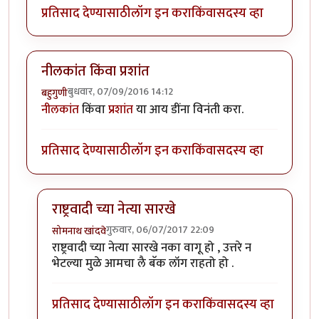
प्रतिसाद देण्यासाठी
लॉग इन करा
किंवा
सदस्य व्हा
नीलकांत किंवा प्रशांत
बुधवार, 07/09/2016 14:12
बहुगुणी
नीलकांत
किंवा
प्रशांत
या आय डींना विनंती करा.
प्रतिसाद देण्यासाठी
लॉग इन करा
किंवा
सदस्य व्हा
राष्ट्रवादी च्या नेत्या सारखे
गुरुवार, 06/07/2017 22:09
सोमनाथ खांदवे
In reply to
नीलकांत किंवा प्रशांत
by
बहुगुणी
राष्ट्रवादी च्या नेत्या सारखे नका वागू हो , उत्तरे न
भेटल्या मुळे आमचा लै बॅक लॉग राहतो हो .
प्रतिसाद देण्यासाठी
लॉग इन करा
किंवा
सदस्य व्हा