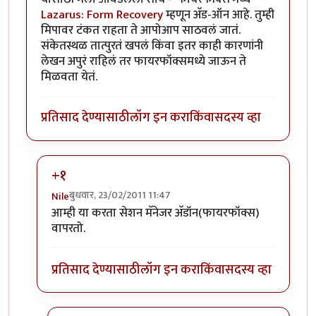
Lazarus: Form Recovery
म्हणून अ‍ॅड-ऑन आहे. तुम्ही
मिपावर टंकत राहता ते आपोआप साठवलं जातं.
संकेतस्थळ तात्पुरतं खपलं किंवा इतर काही कारणांनी
लेखन अपुरं राहिलं तर फायरफॉक्समध्ये जाऊन ते
मिळवता येतं.
प्रतिसाद देण्यासाठी
लॉग इन करा
किंवा
सदस्य व्हा
+१
बुधवार, 23/02/2011 11:47
Nile
In reply to
अर्धवट राहिलेले लेखन
by
चिंतातुर जंतू
आम्ही या करता सेशन मॅनेजर अ‍ॅडॉन(फायरफॉक्स)
वापरतो.
प्रतिसाद देण्यासाठी
लॉग इन करा
किंवा
सदस्य व्हा