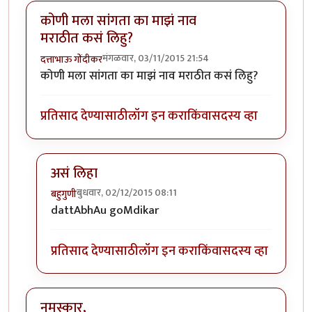
कोणी मला सांगता का माझं नाव
मराठीत कसं लिहु?
मंगळवार, 03/11/2015 21:54
दत्ताभाऊ गोंदीकर
कोणी मला सांगता का माझं नाव मराठीत कसं लिहु?
प्रतिसाद देण्यासाठी
लॉग इन करा
किंवा
सदस्य व्हा
असं लिहा
बुधवार, 02/12/2015 08:11
बहुगुणी
In reply to
कोणी मला सांगता का माझं नाव मराठीत कसं लि
dattAbhAu goMdikar
प्रतिसाद देण्यासाठी
लॉग इन करा
किंवा
सदस्य व्हा
नमस्कार,