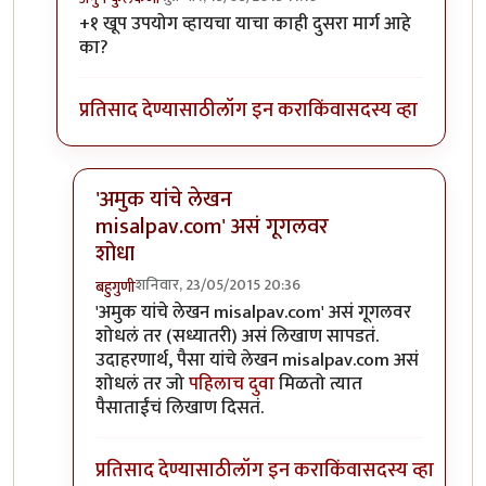
In reply to
आयडी पुढे /authored लाउन
by
अनुप ढेरे
+१ खूप उपयोग व्हायचा याचा काही दुसरा मार्ग आहे
का?
प्रतिसाद देण्यासाठी
लॉग इन करा
किंवा
सदस्य व्हा
'अमुक यांचे लेखन
misalpav.com' असं गूगलवर
शोधा
शनिवार, 23/05/2015 20:36
बहुगुणी
In reply to
+१
by
अनुप कुलकर्णी
'अमुक यांचे लेखन misalpav.com' असं गूगलवर
शोधलं तर (सध्यातरी) असं लिखाण सापडतं.
उदाहरणार्थ, पैसा यांचे लेखन misalpav.com असं
शोधलं तर जो
पहिलाच दुवा
मिळतो त्यात
पैसाताईंचं लिखाण दिसतं.
प्रतिसाद देण्यासाठी
लॉग इन करा
किंवा
सदस्य व्हा