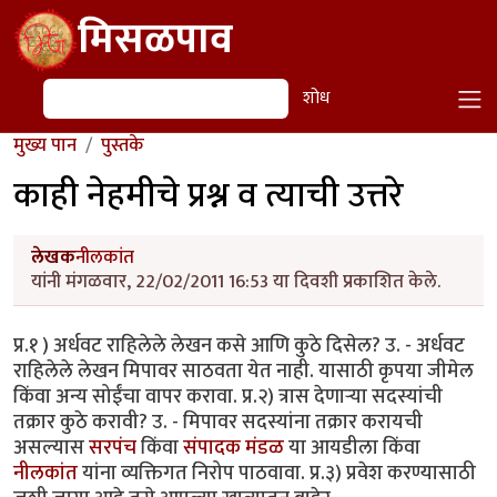
Skip to main content
मिसळपाव
शोध
शोध
मुख्य पान
पुस्तके
काही नेहमीचे प्रश्न व त्याची उत्तरे
लेखक
नीलकांत
यांनी मंगळवार, 22/02/2011 16:53 या दिवशी प्रकाशित केले.
प्र.१ ) अर्धवट राहिलेले लेखन कसे आणि कुठे दिसेल? उ. - अर्धवट
राहिलेले लेखन मिपावर साठवता येत नाही. यासाठी कृपया जीमेल
किंवा अन्य सोईंचा वापर करावा. प्र.२) त्रास देणार्‍या सदस्यांची
तक्रार कुठे करावी? उ. - मिपावर सदस्यांना तक्रार करायची
असल्यास
सरपंच
किंवा
संपादक मंडळ
या आयडीला किंवा
नीलकांत
यांना व्यक्तिगत निरोप पाठवावा. प्र.३) प्रवेश करण्यासाठी