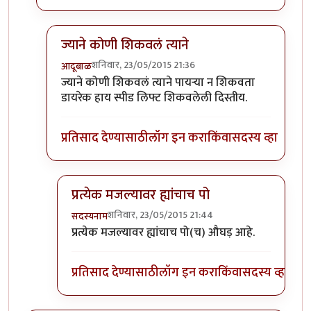
ज्याने कोणी शिकवलं त्याने
शनिवार, 23/05/2015 21:36
आदूबाळ
In reply to
कोण शिकवले रे ह्यांना?
by
सदस्यनाम
ज्याने कोणी शिकवलं त्याने पायऱ्या न शिकवता
डायरेक हाय स्पीड लिफ्ट शिकवलेली दिस्तीय.
प्रतिसाद देण्यासाठी
लॉग इन करा
किंवा
सदस्य व्हा
प्रत्येक मजल्यावर ह्यांचाच पो
शनिवार, 23/05/2015 21:44
सदस्यनाम
In reply to
ज्याने कोणी शिकवलं त्याने
by
आदूबाळ
प्रत्येक मजल्यावर ह्यांचाच पो(च) औघड़ आहे.
प्रतिसाद देण्यासाठी
लॉग इन करा
किंवा
सदस्य व्हा