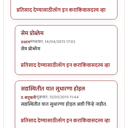
प्रतिसाद देण्यासाठी
लॉग इन करा
किंवा
सदस्य व्हा
सेम प्रोब्लेम
मंगळवार, 14/04/2015 17:02
रुस्तम
In reply to
जर प्रतिसाद खुप असतील (एका
by
मराठी_माणू
सेम प्रोब्लेम
प्रतिसाद देण्यासाठी
लॉग इन करा
किंवा
सदस्य व्हा
सद्यस्थितीत यात सुधारणा होइल
शुक्रवार, 15/05/2015 11:44
द-बाहुबली
In reply to
जर प्रतिसाद खुप असतील (एका
by
मराठी_माणू
सद्यस्थितीत यात सुधारणा होइल अशी चिन्हे नाहीत.
प्रतिसाद देण्यासाठी
लॉग इन करा
किंवा
सदस्य व्हा