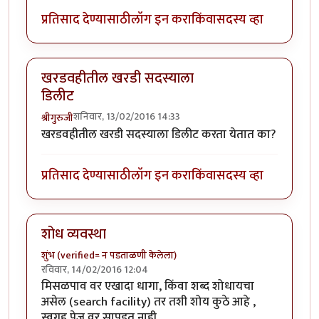
प्रतिसाद देण्यासाठी
लॉग इन करा
किंवा
सदस्य व्हा
खरडवहीतील खरडी सदस्याला
डिलीट
शनिवार, 13/02/2016 14:33
श्रीगुरुजी
खरडवहीतील खरडी सदस्याला डिलीट करता येतात का?
प्रतिसाद देण्यासाठी
लॉग इन करा
किंवा
सदस्य व्हा
शोध व्यवस्था
शुंभ (verified= न पडताळणी केलेला)
रविवार, 14/02/2016 12:04
मिसळपाव वर एखादा धागा, किंवा शब्द शोधायचा
असेल (search facility) तर तशी शोय कुठे आहे ,
स्वगृह पेज वर सापडत नाही