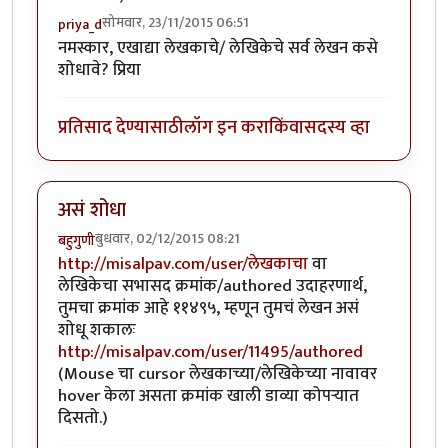
सोमवार, 23/11/2015 06:51
priya_d
नमस्कार, एखाद्या लेखकाचे/ लेखिकेचे सर्व लेखन कसे
शोधावे? प्रिया
प्रतिसाद देण्यासाठी
लॉग इन करा
किंवा
सदस्य व्हा
असं शोधा
बुधवार, 02/12/2015 08:21
बहुगुणी
http://misalpav.com/user/लेखकाचा
वा
लेखिकेचा सभासद क्रमांक/authored उदाहरणार्थ,
तुमचा क्रमांक आहे ११४९५, म्हणून तुमचं लेखन असं
शोधू शकालः
http://misalpav.com/user/11495/authored
(Mouse चा cursor लेखकाच्या/लेखिकेच्या नावावर
hover केला असता क्रमांक खाली डाव्या कोपर्‍यात
दिसतो.)