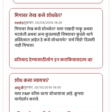
मिपावर लेख कसे शोधवेत?
शुक्रवार, 30/09/2016 18:29
रंगासेठ
मिपावर लेख कसे शोधवेत? मला एखादी पाकॄ अथवा
भटकंती अथवा अन्य कुठल्याही विषयावर कुठले धागे
अस्तित्वात आहेत हे कसे शोधायचे? 'सर्च विंडो' दिसली
नाही मिपावर.
प्रतिसाद देण्यासाठी
लॉग इन करा
किंवा
सदस्य व्हा
शोध कसा घ्यायचा?
गुरुवार, 20/10/2016 19:50
आशुजी
मला PMP वरिल धागा शोधायाचा आहे. क्रुपया
मार्गदर्शन करावे.