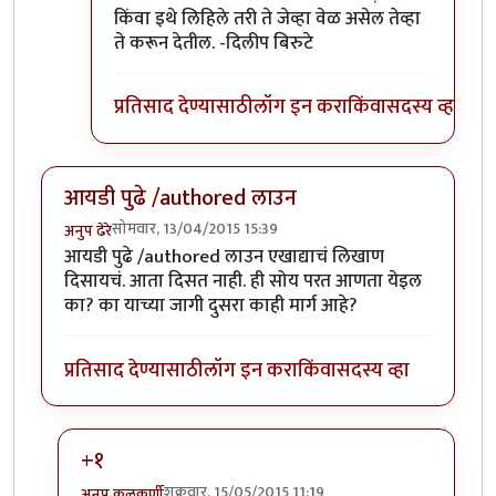
किंवा इथे लिहिले तरी ते जेव्हा वेळ असेल तेव्हा
ते करून देतील. -दिलीप बिरुटे
प्रतिसाद देण्यासाठी
लॉग इन करा
किंवा
सदस्य व्हा
आयडी पुढे /authored लाउन
सोमवार, 13/04/2015 15:39
अनुप ढेरे
आयडी पुढे /authored लाउन एखाद्याचं लिखाण
दिसायचं. आता दिसत नाही. ही सोय परत आणता येइल
का? का याच्या जागी दुसरा काही मार्ग आहे?
प्रतिसाद देण्यासाठी
लॉग इन करा
किंवा
सदस्य व्हा
+१
शुक्रवार, 15/05/2015 11:19
अनुप कुलकर्णी