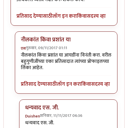
प्रतिसाद देण्यासाठी
लॉग इन करा
किंवा
सदस्य व्हा
नीलकांत किंवा प्रशांत या
गुरुवार, 09/11/2017 01:11
एस
In reply to
पासवर्ड संबंधित...
by
Duishen
नीलकांत किंवा प्रशांत या आयडींना विनंती करा. वरील
बहुगुणीजींच्या एका प्रतिसादात त्यांच्या प्रोफाइलच्या
लिंका आहेत.
प्रतिसाद देण्यासाठी
लॉग इन करा
किंवा
सदस्य व्हा
धन्यवाद एस. जी.
शनिवार, 11/11/2017 06:36
Duishen
In reply to
नीलकांत किंवा प्रशांत या
by
एस
धन्यवाद एस. जी.