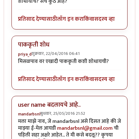
शोधायचि? सर्च कुठे आहे?
प्रतिसाद देण्यासाठी
लॉग इन करा
किंवा
सदस्य व्हा
पाककृती शोध
शुक्रवार, 22/04/2016 06:41
priya_d
मिसळपाव वर एखादी पाककृती कशी शोधायची?
प्रतिसाद देण्यासाठी
लॉग इन करा
किंवा
सदस्य व्हा
user name बदलायचे आहे..
बुधवार, 25/05/2016 21:52
mandarbsnl
मला माझे नाव, जे mandarbsnl असे दिसत आहे की जे
माझ्या ई-मेल आयडी
mandarbsnl@gmail.com
ची
पहिली सहा अक्षरे आहेत... ते मी कसे बदलू?? कृपया