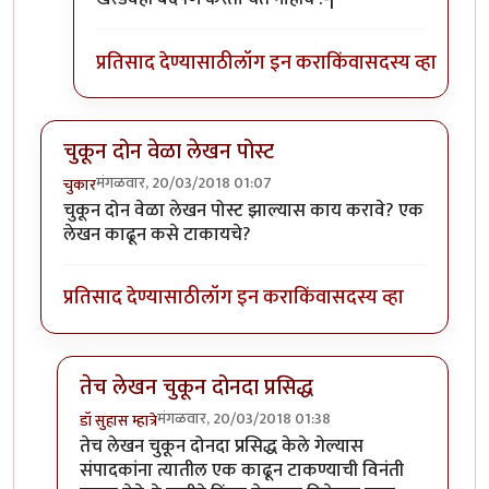
प्रतिसाद देण्यासाठी
लॉग इन करा
किंवा
सदस्य व्हा
चुकून दोन वेळा लेखन पोस्ट
मंगळवार, 20/03/2018 01:07
चुकार
चुकून दोन वेळा लेखन पोस्ट झाल्यास काय करावे? एक
लेखन काढून कसे टाकायचे?
प्रतिसाद देण्यासाठी
लॉग इन करा
किंवा
सदस्य व्हा
तेच लेखन चुकून दोनदा प्रसिद्ध
मंगळवार, 20/03/2018 01:38
डॉ सुहास म्हात्रे
In reply to
चुकून दोन वेळा लेखन पोस्ट
by
चुकार
तेच लेखन चुकून दोनदा प्रसिद्ध केले गेल्यास
संपादकांना त्यातील एक काढून टाकण्याची विनंती