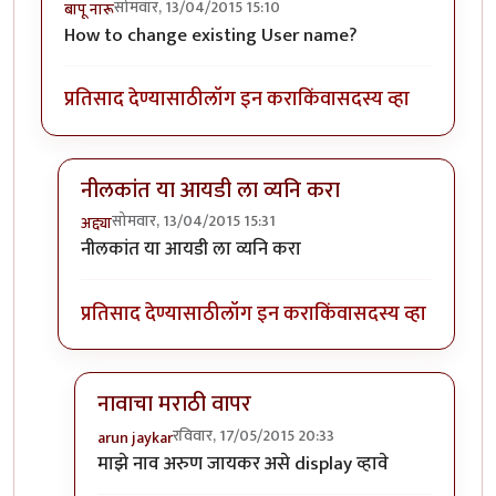
सोमवार, 13/04/2015 15:10
बापू नारू
How to change existing User name?
प्रतिसाद देण्यासाठी
लॉग इन करा
किंवा
सदस्य व्हा
नीलकांत या आयडी ला व्यनि करा
सोमवार, 13/04/2015 15:31
अद्द्या
In reply to
user name
by
बापू नारू
नीलकांत या आयडी ला व्यनि करा
प्रतिसाद देण्यासाठी
लॉग इन करा
किंवा
सदस्य व्हा
नावाचा मराठी वापर
रविवार, 17/05/2015 20:33
arun jaykar
In reply to
नीलकांत या आयडी ला व्यनि करा
by
अद्द्या
माझे नाव अरुण जायकर असे display व्हावे