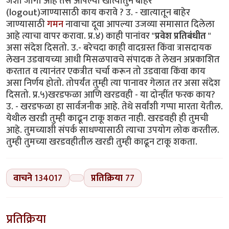
जशी जागा आहे तसे आपल्या खात्यातुन बाहेर
(logout)जाण्यासाठी काय करावे ? उ. - खात्यातून बाहेर
जाण्यासाठी
गमन
नावाचा दूवा आपल्या उजव्या समासात दिलेला
आहे त्याचा वापर करावा. प्र.४) काही पानांवर "
प्रवेश प्रतिबंधीत
"
असा संदेश दिसतो. उ.- बरेचदा काही वादग्रस्त किंवा त्रासदायक
लेखन उडवायच्या आधी मिसळपावचे संपादक ते लेखन अप्रकाशित
करतात व त्यानंतर एकत्रीत चर्चा करून तो उडवावा किंवा काय
असा निर्णय होतो. तोपर्यंत तुम्ही त्या पानावर गेलात तर असा संदेश
दिसतो. प्र.५)खरडफळा आणि खरडवही - या दोन्हींत फरक काय?
उ. - खरडफळा हा सार्वजनीक आहे. तेथे सर्वांशी गप्पा मारता येतील.
येथील खरडी तुम्ही काढून टाकू शकत नाही. खरडवही ही तुमची
आहे. तुमच्याशी संपर्क साधण्यासाठी त्याचा उपयोग लोक करतील.
तुम्ही तुमच्या खरडवहीतील खरडी तुम्ही काढून टाकू शकता.
वाचने
134017
प्रतिक्रिया
77
प्रतिक्रिया