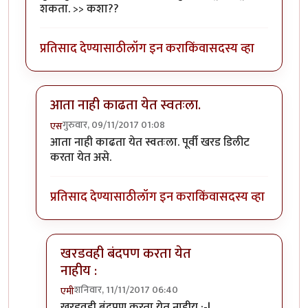
शकता. >> कशा??
प्रतिसाद देण्यासाठी
लॉग इन करा
किंवा
सदस्य व्हा
आता नाही काढता येत स्वतःला.
गुरुवार, 09/11/2017 01:08
एस
In reply to
तुम्ही तुमच्या खरडवहीतील खरडी
by
एमी
आता नाही काढता येत स्वतःला. पूर्वी खरड डिलीट
करता येत असे.
प्रतिसाद देण्यासाठी
लॉग इन करा
किंवा
सदस्य व्हा
खरडवही बंदपण करता येत
नाहीय :
शनिवार, 11/11/2017 06:40
एमी
In reply to
आता नाही काढता येत स्वतःला.
by
एस
खरडवही बंदपण करता येत नाहीय :-|