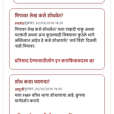
मिपावर लेख कसे शोधवेत?
शुक्रवार, 30/09/2016 18:29
रंगासेठ
मिपावर लेख कसे शोधवेत? मला एखादी पाकॄ अथवा
भटकंती अथवा अन्य कुठल्याही विषयावर कुठले धागे
अस्तित्वात आहेत हे कसे शोधायचे? 'सर्च विंडो' दिसली
नाही मिपावर.
प्रतिसाद देण्यासाठी
लॉग इन करा
किंवा
सदस्य व्हा
शोध कसा घ्यायचा?
गुरुवार, 20/10/2016 19:50
आशुजी
मला PMP वरिल धागा शोधायाचा आहे. क्रुपया
मार्गदर्शन करावे.