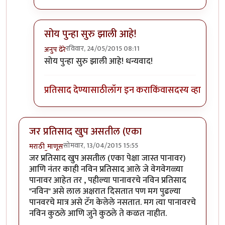
सोय पुन्हा सुरु झाली आहे!
रविवार, 24/05/2015 08:11
अनुप ढेरे
In reply to
+१
by
अनुप कुलकर्णी
सोय पुन्हा सुरु झाली आहे! धन्यवाद!
प्रतिसाद देण्यासाठी
लॉग इन करा
किंवा
सदस्य व्हा
जर प्रतिसाद खुप असतील (एका
सोमवार, 13/04/2015 15:55
मराठी_माणूस
जर प्रतिसाद खुप असतील (एका पेक्षा जास्त पानावर)
आणि नंतर काही नविन प्रतिसाद आले जे वेगवेगळ्या
पानावर आहेत तर , पहील्या पानावरचे नविन प्रतिसाद
"नविन" असे लाल अक्षरात दिसतात पण मग पुढल्या
पानवरचे मात्र असे टॅग केलेले नसतात. मग त्या पानावरचे
नविन कुठले आणि जुने कुठले ते कळत नाहीत.