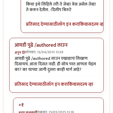
किंवा इथे लिहिले तरी ते जेव्हा वेळ असेल तेव्हा
ते करून देतील. -दिलीप बिरुटे
प्रतिसाद देण्यासाठी
लॉग इन करा
किंवा
सदस्य व्हा
आयडी पुढे /authored लाउन
सोमवार, 13/04/2015 15:39
अनुप ढेरे
आयडी पुढे /authored लाउन एखाद्याचं लिखाण
दिसायचं. आता दिसत नाही. ही सोय परत आणता येइल
का? का याच्या जागी दुसरा काही मार्ग आहे?
प्रतिसाद देण्यासाठी
लॉग इन करा
किंवा
सदस्य व्हा
+१
शुक्रवार, 15/05/2015 11:19
अनुप कुलकर्णी