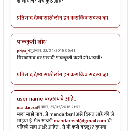
शोधायचि? सर्च कुठे आहे?
प्रतिसाद देण्यासाठी
लॉग इन करा
किंवा
सदस्य व्हा
पाककृती शोध
शुक्रवार, 22/04/2016 06:41
priya_d
मिसळपाव वर एखादी पाककृती कशी शोधायची?
प्रतिसाद देण्यासाठी
लॉग इन करा
किंवा
सदस्य व्हा
user name बदलायचे आहे..
बुधवार, 25/05/2016 21:52
mandarbsnl
मला माझे नाव, जे mandarbsnl असे दिसत आहे की जे
माझ्या ई-मेल आयडी
mandarbsnl@gmail.com
ची
पहिली सहा अक्षरे आहेत... ते मी कसे बदलू?? कृपया