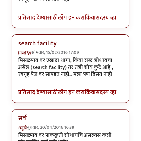
प्रतिसाद देण्यासाठी
लॉग इन करा
किंवा
सदस्य व्हा
search facility
सोमवार, 15/02/2016 17:09
निलदिप
मिसळपाव वर एखादा धागा, किंवा शब्द शोधायचा
असेल (search facility) तर तशी शोय कुठे आहे ,
स्वगृह पेज वर सापडत नाही... मला पण दिसत नाही
प्रतिसाद देण्यासाठी
लॉग इन करा
किंवा
सदस्य व्हा
सर्च
बुधवार, 20/04/2016 16:39
धनुडी
मिसळ्पाव वर पाकक्रूती शोधायचि असल्यस कशी