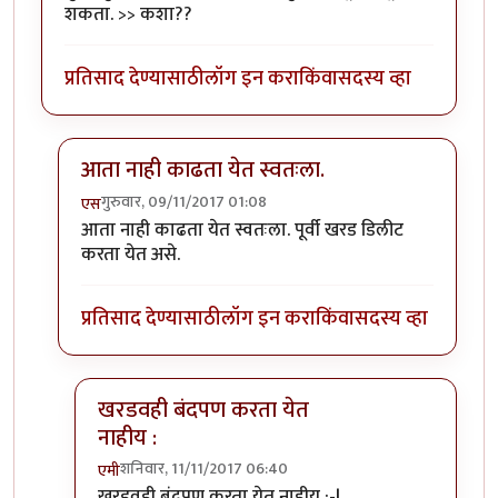
शकता. >> कशा??
प्रतिसाद देण्यासाठी
लॉग इन करा
किंवा
सदस्य व्हा
आता नाही काढता येत स्वतःला.
गुरुवार, 09/11/2017 01:08
एस
In reply to
तुम्ही तुमच्या खरडवहीतील खरडी
by
एमी
आता नाही काढता येत स्वतःला. पूर्वी खरड डिलीट
करता येत असे.
प्रतिसाद देण्यासाठी
लॉग इन करा
किंवा
सदस्य व्हा
खरडवही बंदपण करता येत
नाहीय :
शनिवार, 11/11/2017 06:40
एमी
In reply to
आता नाही काढता येत स्वतःला.
by
एस
खरडवही बंदपण करता येत नाहीय :-|