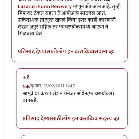
Lazarus: Form Recovery
म्हणून अ‍ॅड-ऑन आहे. तुम्ही
मिपावर टंकत राहता ते आपोआप साठवलं जातं.
संकेतस्थळ तात्पुरतं खपलं किंवा इतर काही कारणांनी
लेखन अपुरं राहिलं तर फायरफॉक्समध्ये जाऊन ते
मिळवता येतं.
प्रतिसाद देण्यासाठी
लॉग इन करा
किंवा
सदस्य व्हा
+१
बुधवार, 23/02/2011 11:47
Nile
In reply to
अर्धवट राहिलेले लेखन
by
चिंतातुर जंतू
आम्ही या करता सेशन मॅनेजर अ‍ॅडॉन(फायरफॉक्स)
वापरतो.
प्रतिसाद देण्यासाठी
लॉग इन करा
किंवा
सदस्य व्हा