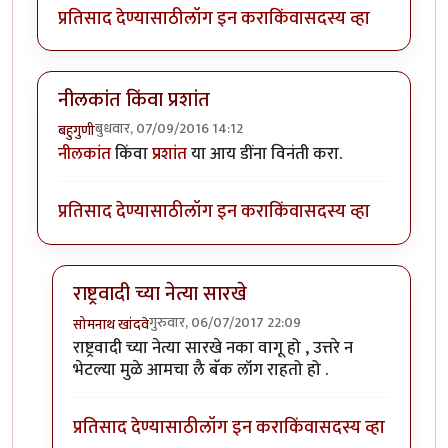
प्रतिसाद देण्यासाठी
लॉग इन करा
किंवा
सदस्य व्हा
नीलकांत किंवा प्रशांत
बुधवार, 07/09/2016 14:12
बहुगुणी
नीलकांत
किंवा
प्रशांत
या आय डींना विनंती करा.
प्रतिसाद देण्यासाठी
लॉग इन करा
किंवा
सदस्य व्हा
राष्ट्रवादी च्या नेत्या सारखे
गुरुवार, 06/07/2017 22:09
सोमनाथ खांदवे
In reply to
नीलकांत किंवा प्रशांत
by
बहुगुणी
राष्ट्रवादी च्या नेत्या सारखे नका वागू हो , उत्तरे न
भेटल्या मुळे आमचा लै बॅक लॉग राहतो हो .
प्रतिसाद देण्यासाठी
लॉग इन करा
किंवा
सदस्य व्हा