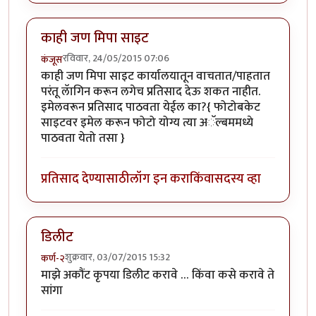
काही जण मिपा साइट
रविवार, 24/05/2015 07:06
कंजूस
काही जण मिपा साइट कार्यालयातून वाचतात/पाहतात
परंतू लॅागिन करून लगेच प्रतिसाद देऊ शकत नाहीत.
इमेलवरून प्रतिसाद पाठवता येईल का?{ फोटोबकेट
साइटवर इमेल करून फोटो योग्य त्या अॅल्बममध्ये
पाठवता येतो तसा }
प्रतिसाद देण्यासाठी
लॉग इन करा
किंवा
सदस्य व्हा
डिलीट
शुक्रवार, 03/07/2015 15:32
कर्ण-२
माझे अकौंट कृपया डिलीट करावे … किंवा कसे करावे ते
सांगा