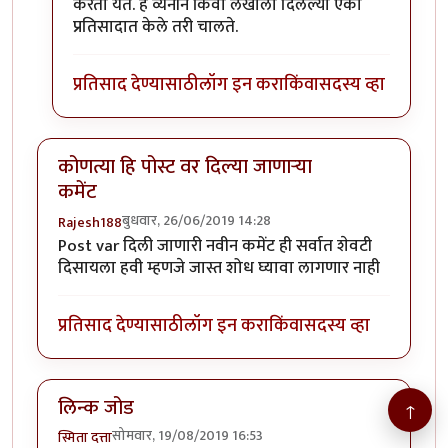
करता येते. हे व्यनीने किंवा लेखाला दिलेल्या एका
प्रतिसादात केले तरी चालते.
प्रतिसाद देण्यासाठी
लॉग इन करा
किंवा
सदस्य व्हा
कोणत्या हि पोस्ट वर दिल्या जाणाऱ्या
कमेंट
बुधवार, 26/06/2019 14:28
Rajesh188
Post var दिली जाणारी नवीन कमेंट ही सर्वात शेवटी
दिसायला हवी म्हणजे जास्त शोध घ्यावा लागणार नाही
प्रतिसाद देण्यासाठी
लॉग इन करा
किंवा
सदस्य व्हा
लिन्क जोड
↑
सोमवार, 19/08/2019 16:53
स्मिता दत्ता