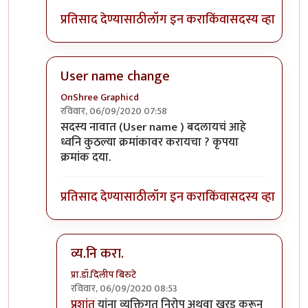
प्रतिसाद देण्यासाठी
लॉग इन करा
किंवा
सदस्य व्हा
User name change
OnShree Graphicd
रविवार, 06/09/2020 07:58
In reply to
नीलकांत या आयडी ला व्यनि करा
by
अद्द्या
सदस्य नावात (User name ) बदलायचं आहे
ध्वनि कुठल्या क्रमांकावर करायचा ? कृपया
क्रमांक दया.
प्रतिसाद देण्यासाठी
लॉग इन करा
किंवा
सदस्य व्हा
व्य.नि करा.
प्रा.डॉ.दिलीप बिरुटे
रविवार, 06/09/2020 08:53
In reply to
User name change
by
OnShree Grap
प्रशांत
यांना व्यक्तिगत निरोप अथवा खरड़ करून