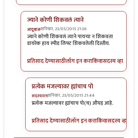
ज्याने कोणी शिकवलं त्याने
शनिवार, 23/05/2015 21:36
आदूबाळ
In reply to
कोण शिकवले रे ह्यांना?
by
सदस्यनाम
ज्याने कोणी शिकवलं त्याने पायऱ्या न शिकवता
डायरेक हाय स्पीड लिफ्ट शिकवलेली दिस्तीय.
प्रतिसाद देण्यासाठी
लॉग इन करा
किंवा
सदस्य व्हा
प्रत्येक मजल्यावर ह्यांचाच पो
शनिवार, 23/05/2015 21:44
सदस्यनाम
In reply to
ज्याने कोणी शिकवलं त्याने
by
आदूबाळ
प्रत्येक मजल्यावर ह्यांचाच पो(च) औघड़ आहे.
प्रतिसाद देण्यासाठी
लॉग इन करा
किंवा
सदस्य व्हा