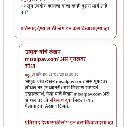
In reply to
आयडी पुढे /authored लाउन
by
अनुप ढेरे
+१ खूप उपयोग व्हायचा याचा काही दुसरा मार्ग आहे
का?
प्रतिसाद देण्यासाठी
लॉग इन करा
किंवा
सदस्य व्हा
'अमुक यांचे लेखन
misalpav.com' असं गूगलवर
शोधा
शनिवार, 23/05/2015 20:36
बहुगुणी
In reply to
+१
by
अनुप कुलकर्णी
'अमुक यांचे लेखन misalpav.com' असं गूगलवर
शोधलं तर (सध्यातरी) असं लिखाण सापडतं.
उदाहरणार्थ, पैसा यांचे लेखन misalpav.com असं
शोधलं तर जो
पहिलाच दुवा
मिळतो त्यात
पैसाताईंचं लिखाण दिसतं.
प्रतिसाद देण्यासाठी
लॉग इन करा
किंवा
सदस्य व्हा