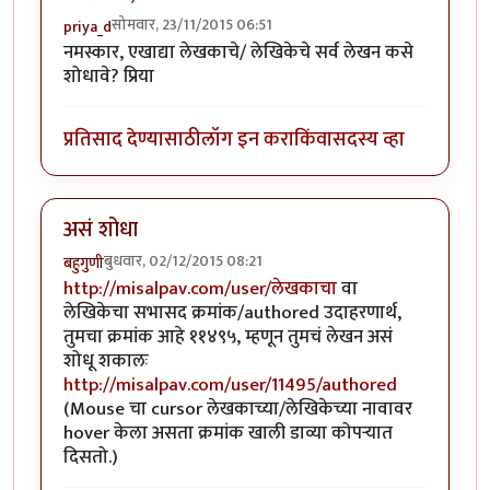
सोमवार, 23/11/2015 06:51
priya_d
नमस्कार, एखाद्या लेखकाचे/ लेखिकेचे सर्व लेखन कसे
शोधावे? प्रिया
प्रतिसाद देण्यासाठी
लॉग इन करा
किंवा
सदस्य व्हा
असं शोधा
बुधवार, 02/12/2015 08:21
बहुगुणी
http://misalpav.com/user/लेखकाचा
वा
लेखिकेचा सभासद क्रमांक/authored उदाहरणार्थ,
तुमचा क्रमांक आहे ११४९५, म्हणून तुमचं लेखन असं
शोधू शकालः
http://misalpav.com/user/11495/authored
(Mouse चा cursor लेखकाच्या/लेखिकेच्या नावावर
hover केला असता क्रमांक खाली डाव्या कोपर्‍यात
दिसतो.)