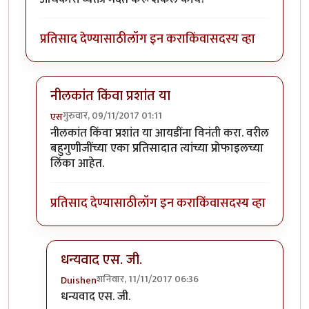
प्रतिसाद देण्यासाठी
लॉग इन करा
किंवा
सदस्य व्हा
नीलकांत किंवा प्रशांत या
गुरुवार, 09/11/2017 01:11
एस
In reply to
पासवर्ड संबंधित...
by
Duishen
नीलकांत किंवा प्रशांत या आयडींना विनंती करा. वरील
बहुगुणीजींच्या एका प्रतिसादात त्यांच्या प्रोफाइलच्या
लिंका आहेत.
प्रतिसाद देण्यासाठी
लॉग इन करा
किंवा
सदस्य व्हा
धन्यवाद एस. जी.
शनिवार, 11/11/2017 06:36
Duishen
In reply to
नीलकांत किंवा प्रशांत या
by
एस
धन्यवाद एस. जी.