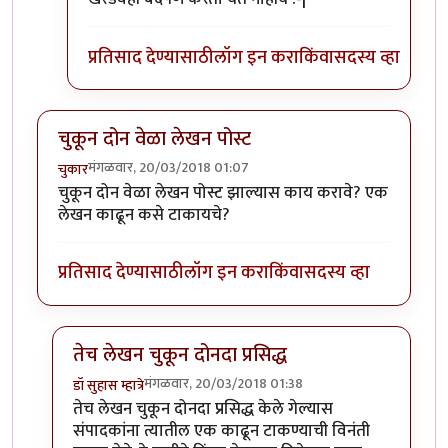
प्रतिसाद देण्यासाठी
लॉग इन करा
किंवा
सदस्य व्हा
चुकून दोन वेळा लेखन पोस्ट
मंगळवार, 20/03/2018 01:07
चुकार
चुकून दोन वेळा लेखन पोस्ट झाल्यास काय करावे? एक
लेखन काढून कसे टाकायचे?
प्रतिसाद देण्यासाठी
लॉग इन करा
किंवा
सदस्य व्हा
तेच लेखन चुकून दोनदा प्रसिद्ध
मंगळवार, 20/03/2018 01:38
डॉ सुहास म्हात्रे
In reply to
चुकून दोन वेळा लेखन पोस्ट
by
चुकार
तेच लेखन चुकून दोनदा प्रसिद्ध केले गेल्यास
संपादकांना त्यातील एक काढून टाकण्याची विनंती