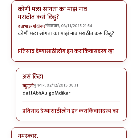
कोणी मला सांगता का माझं नाव
मराठीत कसं लिहु?
मंगळवार, 03/11/2015 21:54
दत्ताभाऊ गोंदीकर
कोणी मला सांगता का माझं नाव मराठीत कसं लिहु?
प्रतिसाद देण्यासाठी
लॉग इन करा
किंवा
सदस्य व्हा
असं लिहा
बुधवार, 02/12/2015 08:11
बहुगुणी
In reply to
कोणी मला सांगता का माझं नाव मराठीत कसं लि
dattAbhAu goMdikar
प्रतिसाद देण्यासाठी
लॉग इन करा
किंवा
सदस्य व्हा
नमस्कार,