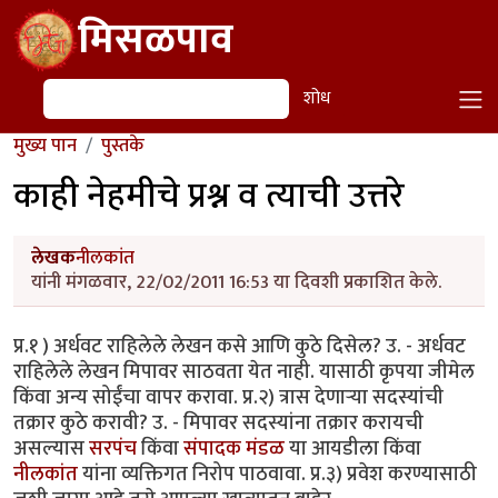
Skip to main content
मिसळपाव
शोध
शोध
मुख्य पान
पुस्तके
काही नेहमीचे प्रश्न व त्याची उत्तरे
लेखक
नीलकांत
यांनी मंगळवार, 22/02/2011 16:53 या दिवशी प्रकाशित केले.
प्र.१ ) अर्धवट राहिलेले लेखन कसे आणि कुठे दिसेल? उ. - अर्धवट
राहिलेले लेखन मिपावर साठवता येत नाही. यासाठी कृपया जीमेल
किंवा अन्य सोईंचा वापर करावा. प्र.२) त्रास देणार्‍या सदस्यांची
तक्रार कुठे करावी? उ. - मिपावर सदस्यांना तक्रार करायची
असल्यास
सरपंच
किंवा
संपादक मंडळ
या आयडीला किंवा
नीलकांत
यांना व्यक्तिगत निरोप पाठवावा. प्र.३) प्रवेश करण्यासाठी