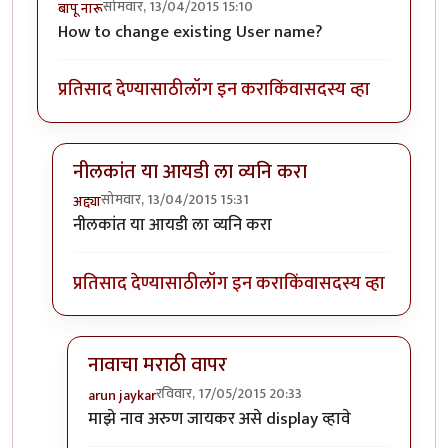
सोमवार, 13/04/2015 15:10
बापू नारू
How to change existing User name?
प्रतिसाद देण्यासाठी
लॉग इन करा
किंवा
सदस्य व्हा
नीलकांत या आयडी ला व्यनि करा
सोमवार, 13/04/2015 15:31
अद्द्या
In reply to
user name
by
बापू नारू
नीलकांत या आयडी ला व्यनि करा
प्रतिसाद देण्यासाठी
लॉग इन करा
किंवा
सदस्य व्हा
नावाचा मराठी वापर
रविवार, 17/05/2015 20:33
arun jaykar
In reply to
नीलकांत या आयडी ला व्यनि करा
by
अद्द्या
माझे नाव अरुण जायकर असे display व्हावे