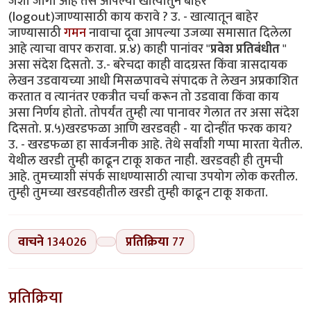
जशी जागा आहे तसे आपल्या खात्यातुन बाहेर
(logout)जाण्यासाठी काय करावे ? उ. - खात्यातून बाहेर
जाण्यासाठी
गमन
नावाचा दूवा आपल्या उजव्या समासात दिलेला
आहे त्याचा वापर करावा. प्र.४) काही पानांवर "
प्रवेश प्रतिबंधीत
"
असा संदेश दिसतो. उ.- बरेचदा काही वादग्रस्त किंवा त्रासदायक
लेखन उडवायच्या आधी मिसळपावचे संपादक ते लेखन अप्रकाशित
करतात व त्यानंतर एकत्रीत चर्चा करून तो उडवावा किंवा काय
असा निर्णय होतो. तोपर्यंत तुम्ही त्या पानावर गेलात तर असा संदेश
दिसतो. प्र.५)खरडफळा आणि खरडवही - या दोन्हींत फरक काय?
उ. - खरडफळा हा सार्वजनीक आहे. तेथे सर्वांशी गप्पा मारता येतील.
येथील खरडी तुम्ही काढून टाकू शकत नाही. खरडवही ही तुमची
आहे. तुमच्याशी संपर्क साधण्यासाठी त्याचा उपयोग लोक करतील.
तुम्ही तुमच्या खरडवहीतील खरडी तुम्ही काढून टाकू शकता.
वाचने
134026
प्रतिक्रिया
77
प्रतिक्रिया