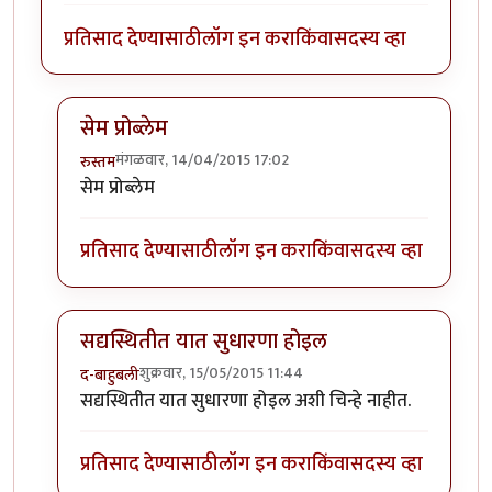
प्रतिसाद देण्यासाठी
लॉग इन करा
किंवा
सदस्य व्हा
सेम प्रोब्लेम
मंगळवार, 14/04/2015 17:02
रुस्तम
In reply to
जर प्रतिसाद खुप असतील (एका
by
मराठी_माणू
सेम प्रोब्लेम
प्रतिसाद देण्यासाठी
लॉग इन करा
किंवा
सदस्य व्हा
सद्यस्थितीत यात सुधारणा होइल
शुक्रवार, 15/05/2015 11:44
द-बाहुबली
In reply to
जर प्रतिसाद खुप असतील (एका
by
मराठी_माणू
सद्यस्थितीत यात सुधारणा होइल अशी चिन्हे नाहीत.
प्रतिसाद देण्यासाठी
लॉग इन करा
किंवा
सदस्य व्हा