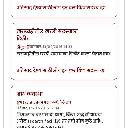
प्रतिसाद देण्यासाठी
लॉग इन करा
किंवा
सदस्य व्हा
खरडवहीतील खरडी सदस्याला
डिलीट
शनिवार, 13/02/2016 14:33
श्रीगुरुजी
खरडवहीतील खरडी सदस्याला डिलीट करता येतात का?
प्रतिसाद देण्यासाठी
लॉग इन करा
किंवा
सदस्य व्हा
शोध व्यवस्था
शुंभ (verified= न पडताळणी केलेला)
रविवार, 14/02/2016 12:04
मिसळपाव वर एखादा धागा, किंवा शब्द शोधायचा
असेल (search facility) तर तशी शोय कुठे आहे ,
स्वगृह पेज वर सापडत नाही