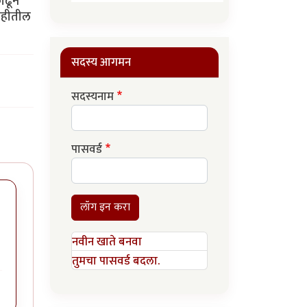
काढून
डवहीतील
सदस्य आगमन
सदस्यनाम
पासवर्ड
लॉग इन करा
नवीन खाते बनवा
तुमचा पासवर्ड बदला.