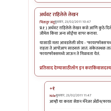
अर्धवट राहिलेले लेखन
बुधवार, 23/02/2011 10:47
चिंतातुर जंतू
प्र.१ ) अर्धवट राहिलेले लेखन कसे आणि कुठे द
जीमेल किंवा अन्य सोईंचा वापर करावा.
यासाठी मला आवडलेली सोय - 'फायरफॉक्स'मध्
राहता ते आपोआप साठवलं जातं. संकेतस्थळ तात्प
फायरफॉक्समध्ये जाऊन ते मिळवता येतं.
प्रतिसाद देण्यासाठी
लॉग इन करा
किंवा
सदस्य 
+१
बुधवार, 23/02/2011 11:47
Nile
In reply to
अर्धवट राहिलेले लेखन
by
चि
आम्ही या करता सेशन मॅनेजर अ‍ॅडॉन(फाय