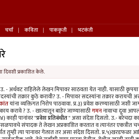
चर्चा
कविता
पाककृती
भटकंती
रे
ा दिवशी प्रकाशित केले.
? उ. - अर्धवट राहिलेले लेखन मिपावर साठवता येत नाही. यासाठी कृपय
या सदस्यांची तक्रार कुठे करावी? उ. - मिपावर सदस्यांना तक्रार करायची 
कांत
यांना व्यक्तिगत निरोप पाठवावा. प्र.३) प्रवेश करण्यासाठी जशी ज
ाय करावे ? उ. - खात्यातून बाहेर जाण्यासाठी
गमन
नावाचा दूवा आपल
४) काही पानांवर "
प्रवेश प्रतिबंधीत
" असा संदेश दिसतो. उ.- बरेचदा क
िसळपावचे संपादक ते लेखन अप्रकाशित करतात व त्यानंतर एकत्रीत चर्
्यंत तुम्ही त्या पानावर गेलात तर असा संदेश दिसतो. प्र.५)खरडफळा 