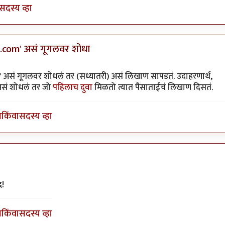
सदस्य व्हा
v.com' असं गूगलवर शोधा
ी
' असं गूगलवर शोधलं तर (सध्यातरी) असं लिखाण सापडतं. उदाहरणार्थ,
असं शोधलं तर जो
पहिलाच दुवा
मिळतो त्यात पैसाताईंचं लिखाण दिसतं.
ा
किंवा
सदस्य व्हा
ी
द!
ा
किंवा
सदस्य व्हा