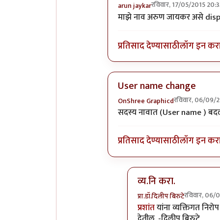
रविवार, 17/05/2015 20:3
arun jaykar
In reply to
नीलकांत या आयडी ला
माझे नाव अरुण जायकर असे displa
प्रतिसाद देण्यासाठी
लॉग इन कर
User name change
रविवार, 06/09/
OnShree Graphicd
In reply to
नीलकांत या आयडी ला
सदस्य नावात (User name ) बदलाय
प्रतिसाद देण्यासाठी
लॉग इन कर
व्य.नि करा.
रविवार, 06/
प्रा.डॉ.दिलीप बिरुटे
In reply to
User name 
प्रशांत
यांना व्यक्तिगत निरो
देतील. -दिलीप बिरुटे