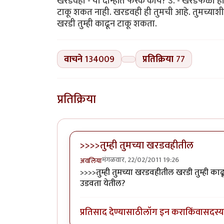
खरडवही - या दोन्हींत फरक काय? उ. - खरडफळा हा सा
टाकू शकत नाही. खरडवही ही तुमची आहे. तुमच्याशी
खरडी तुम्ही काढून टाकू शकता.
वाचने
134009
प्रतिक्रिया
77
प्रतिक्रिया
>>>>तुम्ही तुमच्या खरडवहीतील
मंगळवार, 22/02/2011 19:26
अवलिया
>>>>तुम्ही तुमच्या खरडवहीतील खरडी तुम्ही
उडवता येतील?
प्रतिसाद देण्यासाठी
लॉग इन करा
किंवा
सदस्य 