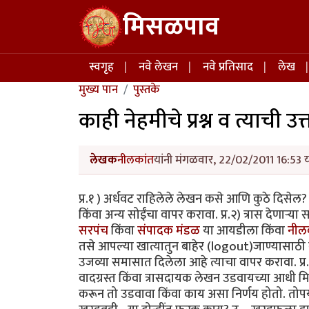
Skip to main content
मिसळपाव
Main navigation
स्वगृह
नवे लेखन
नवे प्रतिसाद
लेख
मुख्य पान
पुस्तके
काही नेहमीचे प्रश्न व त्याची उत्त
लेखक
नीलकांत
यांनी मंगळवार, 22/02/2011 16:53 य
प्र.१ ) अर्धवट राहिलेले लेखन कसे आणि कुठे दिसेल
किंवा अन्य सोईंचा वापर करावा. प्र.२) त्रास देणार्‍
सरपंच
किंवा
संपादक मंडळ
या आयडीला किंवा
नील
तसे आपल्या खात्यातुन बाहेर (logout)जाण्यासाठी क
उजव्या समासात दिलेला आहे त्याचा वापर करावा. प्र.
वादग्रस्त किंवा त्रासदायक लेखन उडवायच्या आधी म
करून तो उडवावा किंवा काय असा निर्णय होतो. तोपर