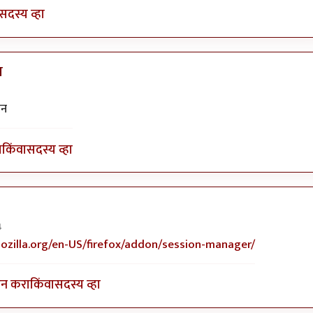
सदस्य व्हा
न
ेन
ा
किंवा
सदस्य व्हा
4
 प्लिज ? वापरुन
by
नरेशकुमार
ozilla.org/en-US/firefox/addon/session-manager/
इन करा
किंवा
सदस्य व्हा