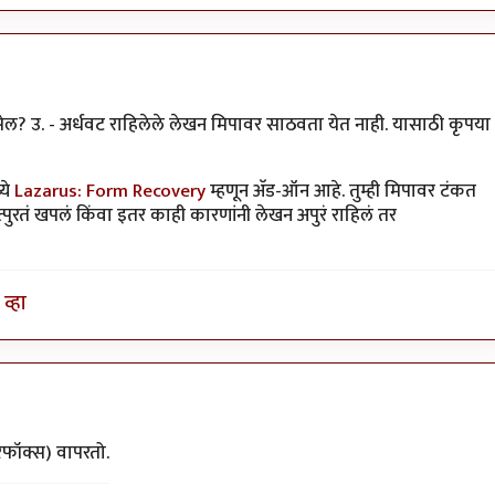
िसेल? उ. - अर्धवट राहिलेले लेखन मिपावर साठवता येत नाही. यासाठी कृपया
ये
Lazarus: Form Recovery
म्हणून अ‍ॅड-ऑन आहे. तुम्ही मिपावर टंकत
ुरतं खपलं किंवा इतर काही कारणांनी लेखन अपुरं राहिलं तर
व्हा
ंतातुर जंतू
रफॉक्स) वापरतो.