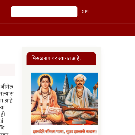
शोध
शोध
मिसळपाव वर स्वागत आहे.
ा जीमेल
असल्यास
ागा आहे
्या
ाही
चा
आणि