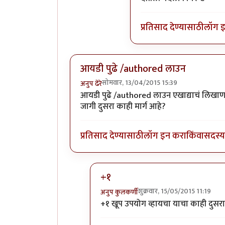
प्रतिसाद देण्यासाठी
लॉग 
आयडी पुढे /authored लाउन
सोमवार, 13/04/2015 15:39
अनुप ढेरे
आयडी पुढे /authored लाउन एखाद्याचं लिखाण
जागी दुसरा काही मार्ग आहे?
प्रतिसाद देण्यासाठी
लॉग इन करा
किंवा
सदस्य 
+१
शुक्रवार, 15/05/2015 11:19
अनुप कुलकर्णी
In reply to
आयडी पुढे /authored ला
+१ खूप उपयोग व्हायचा याचा काही दुसरा