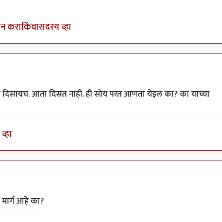
इन करा
किंवा
सदस्य व्हा
 दिसायचं. आता दिसत नाही. ही सोय परत आणता येइल का? का याच्या
व्हा
उन
by
अनुप ढेरे
 मार्ग आहे का?