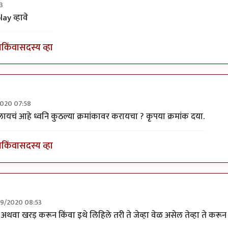
3
 व्यनि करा
by
अद्द्या
y व्हावे
ा
किंवा
सदस्य व्हा
2020 07:58
 व्यनि करा
by
अद्द्या
चं आहे ध्वनि कुठल्या क्रमांकावर करायचा ? कृपया क्रमांक दया.
ा
किंवा
सदस्य व्हा
09/2020 08:53
change
by
OnShree Graphicd
प अथवा खरड़ करून किंवा इथे लिहिले तरी ते जेव्हा वेळ असेल तेव्हा ते करून