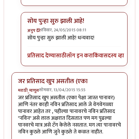
सोय पुन्हा सुरु झाली आहे!
रविवार, 24/05/2015 08:11
अनुप ढेरे
In reply to
+१
by
अनुप कुलकर्णी
सोय पुन्हा सुरु झाली आहे! धन्यवाद!
प्रतिसाद देण्यासाठी
लॉग इन करा
किंवा
सदस्य व्हा
जर प्रतिसाद खुप असतील (एका
सोमवार, 13/04/2015 15:55
मराठी_माणूस
जर प्रतिसाद खुप असतील (एका पेक्षा जास्त पानावर)
आणि नंतर काही नविन प्रतिसाद आले जे वेगवेगळ्या
पानावर आहेत तर , पहील्या पानावरचे नविन प्रतिसाद
"नविन" असे लाल अक्षरात दिसतात पण मग पुढल्या
पानवरचे मात्र असे टॅग केलेले नसतात. मग त्या पानावरचे
नविन कुठले आणि जुने कुठले ते कळत नाहीत.