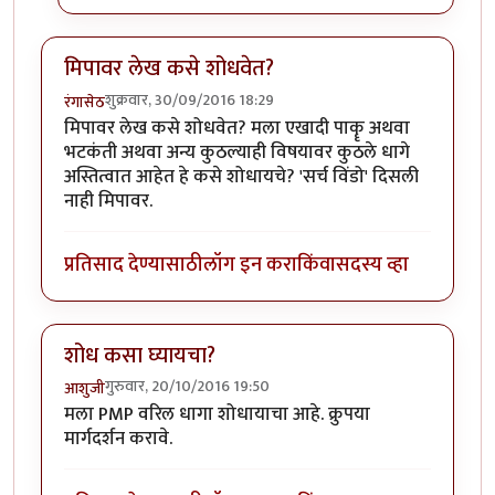
मिपावर लेख कसे शोधवेत?
शुक्रवार, 30/09/2016 18:29
रंगासेठ
मिपावर लेख कसे शोधवेत? मला एखादी पाकॄ अथवा
भटकंती अथवा अन्य कुठल्याही विषयावर कुठले धागे
अस्तित्वात आहेत हे कसे शोधायचे? 'सर्च विंडो' दिसली
नाही मिपावर.
प्रतिसाद देण्यासाठी
लॉग इन करा
किंवा
सदस्य व्हा
शोध कसा घ्यायचा?
गुरुवार, 20/10/2016 19:50
आशुजी
मला PMP वरिल धागा शोधायाचा आहे. क्रुपया
मार्गदर्शन करावे.