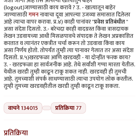
जशी जागा आहे तसे आपल्या खात्यातुन बाहेर
(logout)जाण्यासाठी काय करावे ? उ. - खात्यातून बाहेर
जाण्यासाठी
गमन
नावाचा दूवा आपल्या उजव्या समासात दिलेला
आहे त्याचा वापर करावा. प्र.४) काही पानांवर "
प्रवेश प्रतिबंधीत
"
असा संदेश दिसतो. उ.- बरेचदा काही वादग्रस्त किंवा त्रासदायक
लेखन उडवायच्या आधी मिसळपावचे संपादक ते लेखन अप्रकाशित
करतात व त्यानंतर एकत्रीत चर्चा करून तो उडवावा किंवा काय
असा निर्णय होतो. तोपर्यंत तुम्ही त्या पानावर गेलात तर असा संदेश
दिसतो. प्र.५)खरडफळा आणि खरडवही - या दोन्हींत फरक काय?
उ. - खरडफळा हा सार्वजनीक आहे. तेथे सर्वांशी गप्पा मारता येतील.
येथील खरडी तुम्ही काढून टाकू शकत नाही. खरडवही ही तुमची
आहे. तुमच्याशी संपर्क साधण्यासाठी त्याचा उपयोग लोक करतील.
तुम्ही तुमच्या खरडवहीतील खरडी तुम्ही काढून टाकू शकता.
वाचने
134015
प्रतिक्रिया
77
प्रतिक्रिया