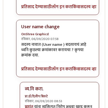
प्रतिसाद देण्यासाठी
लॉग इन करा
किंवा
सदस्य व्हा
User name change
OnShree Graphicd
रविवार, 06/09/2020 07:58
In reply to
नीलकांत या आयडी ला व्यनि करा
by
अद्द्या
सदस्य नावात (User name ) बदलायचं आहे
ध्वनि कुठल्या क्रमांकावर करायचा ? कृपया
क्रमांक दया.
प्रतिसाद देण्यासाठी
लॉग इन करा
किंवा
सदस्य व्हा
व्य.नि करा.
प्रा.डॉ.दिलीप बिरुटे
रविवार, 06/09/2020 08:53
In reply to
User name change
by
OnShree Grap
प्रशांत
यांना व्यक्तिगत निरोप अथवा खरड़ करून