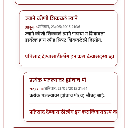
ज्याने कोणी शिकवलं त्याने
शनिवार, 23/05/2015 21:36
आदूबाळ
In reply to
कोण शिकवले रे ह्यांना?
by
सदस्यनाम
ज्याने कोणी शिकवलं त्याने पायऱ्या न शिकवता
डायरेक हाय स्पीड लिफ्ट शिकवलेली दिस्तीय.
प्रतिसाद देण्यासाठी
लॉग इन करा
किंवा
सदस्य व्हा
प्रत्येक मजल्यावर ह्यांचाच पो
शनिवार, 23/05/2015 21:44
सदस्यनाम
In reply to
ज्याने कोणी शिकवलं त्याने
by
आदूबाळ
प्रत्येक मजल्यावर ह्यांचाच पो(च) औघड़ आहे.
प्रतिसाद देण्यासाठी
लॉग इन करा
किंवा
सदस्य व्हा