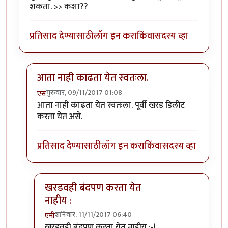
शकता. >> कशा??
प्रतिसाद देण्यासाठी
लॉग इन करा
किंवा
सदस्य व्हा
आता नाही काढता येत स्वतःला.
गुरुवार, 09/11/2017 01:08
एस
In reply to
तुम्ही तुमच्या खरडवहीतील खरडी
by
एमी
आता नाही काढता येत स्वतःला. पूर्वी खरड डिलीट
करता येत असे.
प्रतिसाद देण्यासाठी
लॉग इन करा
किंवा
सदस्य व्हा
खरडवही बंदपण करता येत
नाहीय :
शनिवार, 11/11/2017 06:40
एमी
In reply to
आता नाही काढता येत स्वतःला.
by
एस
खरडवही बंदपण करता येत नाहीय :-|