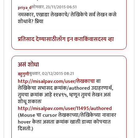
सोमवार, 23/11/2015 06:51
priya_d
नमस्कार, एखाद्या लेखकाचे/ लेखिकेचे सर्व लेखन कसे
शोधावे? प्रिया
प्रतिसाद देण्यासाठी
लॉग इन करा
किंवा
सदस्य व्हा
असं शोधा
बुधवार, 02/12/2015 08:21
बहुगुणी
http://misalpav.com/user/लेखकाचा
वा
लेखिकेचा सभासद क्रमांक/authored उदाहरणार्थ,
तुमचा क्रमांक आहे ११४९५, म्हणून तुमचं लेखन असं
शोधू शकालः
http://misalpav.com/user/11495/authored
(Mouse चा cursor लेखकाच्या/लेखिकेच्या नावावर
hover केला असता क्रमांक खाली डाव्या कोपर्‍यात
दिसतो.)