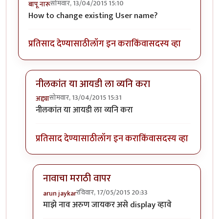
सोमवार, 13/04/2015 15:10
बापू नारू
How to change existing User name?
प्रतिसाद देण्यासाठी
लॉग इन करा
किंवा
सदस्य व्हा
नीलकांत या आयडी ला व्यनि करा
सोमवार, 13/04/2015 15:31
अद्द्या
In reply to
user name
by
बापू नारू
नीलकांत या आयडी ला व्यनि करा
प्रतिसाद देण्यासाठी
लॉग इन करा
किंवा
सदस्य व्हा
नावाचा मराठी वापर
रविवार, 17/05/2015 20:33
arun jaykar
In reply to
नीलकांत या आयडी ला व्यनि करा
by
अद्द्या
माझे नाव अरुण जायकर असे display व्हावे