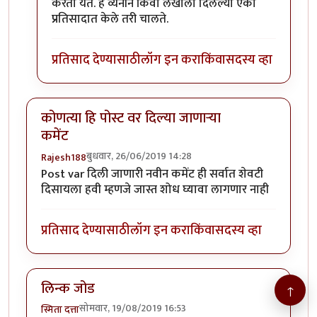
करता येते. हे व्यनीने किंवा लेखाला दिलेल्या एका
प्रतिसादात केले तरी चालते.
प्रतिसाद देण्यासाठी
लॉग इन करा
किंवा
सदस्य व्हा
कोणत्या हि पोस्ट वर दिल्या जाणाऱ्या
कमेंट
बुधवार, 26/06/2019 14:28
Rajesh188
Post var दिली जाणारी नवीन कमेंट ही सर्वात शेवटी
दिसायला हवी म्हणजे जास्त शोध घ्यावा लागणार नाही
प्रतिसाद देण्यासाठी
लॉग इन करा
किंवा
सदस्य व्हा
लिन्क जोड
↑
सोमवार, 19/08/2019 16:53
स्मिता दत्ता