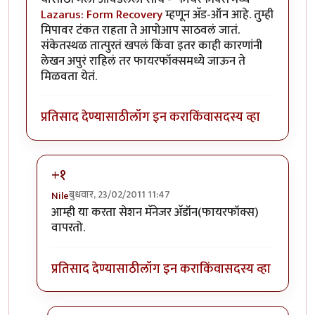
Lazarus: Form Recovery
म्हणून अ‍ॅड-ऑन आहे. तुम्ही
मिपावर टंकत राहता ते आपोआप साठवलं जातं.
संकेतस्थळ तात्पुरतं खपलं किंवा इतर काही कारणांनी
लेखन अपुरं राहिलं तर फायरफॉक्समध्ये जाऊन ते
मिळवता येतं.
प्रतिसाद देण्यासाठी
लॉग इन करा
किंवा
सदस्य व्हा
+१
बुधवार, 23/02/2011 11:47
Nile
In reply to
अर्धवट राहिलेले लेखन
by
चिंतातुर जंतू
आम्ही या करता सेशन मॅनेजर अ‍ॅडॉन(फायरफॉक्स)
वापरतो.
प्रतिसाद देण्यासाठी
लॉग इन करा
किंवा
सदस्य व्हा