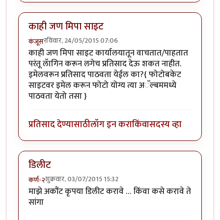
काही जण मिपा साइट
रविवार, 24/05/2015 07:06
कंजूस
काही जण मिपा साइट कार्यालयातून वाचतात/पाहतात
परंतू लॅागिन करून लगेच प्रतिसाद देऊ शकत नाहीत.
इमेलवरून प्रतिसाद पाठवता येईल का?{ फोटोबकेट
साइटवर इमेल करून फोटो योग्य त्या अॅल्बममध्ये
पाठवता येतो तसा }
प्रतिसाद देण्यासाठी
लॉग इन करा
किंवा
सदस्य व्हा
डिलीट
शुक्रवार, 03/07/2015 15:32
कर्ण-२
माझे अकौंट कृपया डिलीट करावे … किंवा कसे करावे ते
सांगा