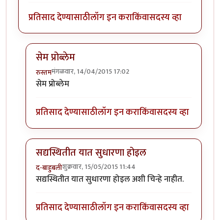
प्रतिसाद देण्यासाठी
लॉग इन करा
किंवा
सदस्य व्हा
सेम प्रोब्लेम
मंगळवार, 14/04/2015 17:02
रुस्तम
In reply to
जर प्रतिसाद खुप असतील (एका
by
मराठी_माणू
सेम प्रोब्लेम
प्रतिसाद देण्यासाठी
लॉग इन करा
किंवा
सदस्य व्हा
सद्यस्थितीत यात सुधारणा होइल
शुक्रवार, 15/05/2015 11:44
द-बाहुबली
In reply to
जर प्रतिसाद खुप असतील (एका
by
मराठी_माणू
सद्यस्थितीत यात सुधारणा होइल अशी चिन्हे नाहीत.
प्रतिसाद देण्यासाठी
लॉग इन करा
किंवा
सदस्य व्हा