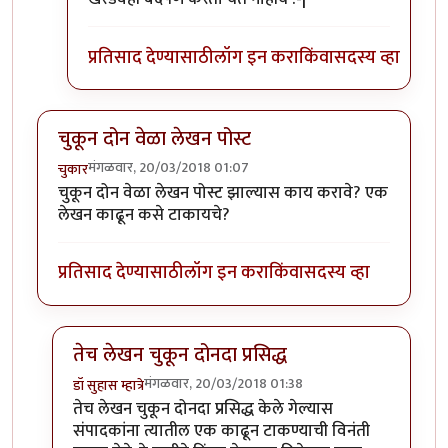
प्रतिसाद देण्यासाठी
लॉग इन करा
किंवा
सदस्य व्हा
चुकून दोन वेळा लेखन पोस्ट
मंगळवार, 20/03/2018 01:07
चुकार
चुकून दोन वेळा लेखन पोस्ट झाल्यास काय करावे? एक
लेखन काढून कसे टाकायचे?
प्रतिसाद देण्यासाठी
लॉग इन करा
किंवा
सदस्य व्हा
तेच लेखन चुकून दोनदा प्रसिद्ध
मंगळवार, 20/03/2018 01:38
डॉ सुहास म्हात्रे
In reply to
चुकून दोन वेळा लेखन पोस्ट
by
चुकार
तेच लेखन चुकून दोनदा प्रसिद्ध केले गेल्यास
संपादकांना त्यातील एक काढून टाकण्याची विनंती