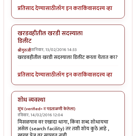
प्रतिसाद देण्यासाठी
लॉग इन करा
किंवा
सदस्य व्हा
खरडवहीतील खरडी सदस्याला
डिलीट
शनिवार, 13/02/2016 14:33
श्रीगुरुजी
खरडवहीतील खरडी सदस्याला डिलीट करता येतात का?
प्रतिसाद देण्यासाठी
लॉग इन करा
किंवा
सदस्य व्हा
शोध व्यवस्था
शुंभ (verified= न पडताळणी केलेला)
रविवार, 14/02/2016 12:04
मिसळपाव वर एखादा धागा, किंवा शब्द शोधायचा
असेल (search facility) तर तशी शोय कुठे आहे ,
स्वगृह पेज वर सापडत नाही