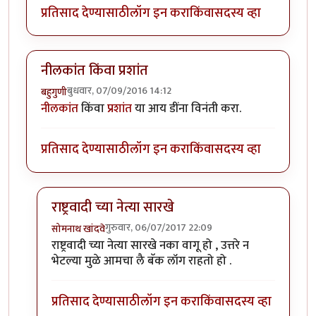
प्रतिसाद देण्यासाठी
लॉग इन करा
किंवा
सदस्य व्हा
नीलकांत किंवा प्रशांत
बुधवार, 07/09/2016 14:12
बहुगुणी
नीलकांत
किंवा
प्रशांत
या आय डींना विनंती करा.
प्रतिसाद देण्यासाठी
लॉग इन करा
किंवा
सदस्य व्हा
राष्ट्रवादी च्या नेत्या सारखे
गुरुवार, 06/07/2017 22:09
सोमनाथ खांदवे
In reply to
नीलकांत किंवा प्रशांत
by
बहुगुणी
राष्ट्रवादी च्या नेत्या सारखे नका वागू हो , उत्तरे न
भेटल्या मुळे आमचा लै बॅक लॉग राहतो हो .
प्रतिसाद देण्यासाठी
लॉग इन करा
किंवा
सदस्य व्हा