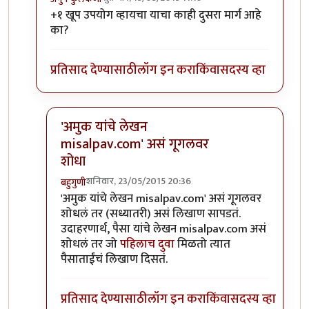
In reply to
आयडी पुढे /authored लाउन
by
अनुप ढेरे
+१ खूप उपयोग व्हायचा याचा काही दुसरा मार्ग आहे
का?
प्रतिसाद देण्यासाठी
लॉग इन करा
किंवा
सदस्य व्हा
'अमुक यांचे लेखन
misalpav.com' असं गूगलवर
शोधा
शनिवार, 23/05/2015 20:36
बहुगुणी
In reply to
+१
by
अनुप कुलकर्णी
'अमुक यांचे लेखन misalpav.com' असं गूगलवर
शोधलं तर (सध्यातरी) असं लिखाण सापडतं.
उदाहरणार्थ, पैसा यांचे लेखन misalpav.com असं
शोधलं तर जो
पहिलाच दुवा
मिळतो त्यात
पैसाताईंचं लिखाण दिसतं.
प्रतिसाद देण्यासाठी
लॉग इन करा
किंवा
सदस्य व्हा