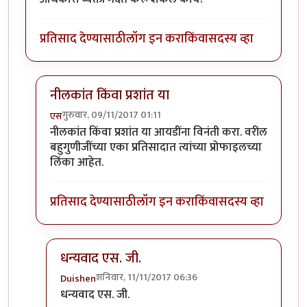
प्रतिसाद देण्यासाठी
लॉग इन करा
किंवा
सदस्य व्हा
नीलकांत किंवा प्रशांत या
गुरुवार, 09/11/2017 01:11
एस
In reply to
पासवर्ड संबंधित...
by
Duishen
नीलकांत किंवा प्रशांत या आयडींना विनंती करा. वरील
बहुगुणीजींच्या एका प्रतिसादात त्यांच्या प्रोफाइलच्या
लिंका आहेत.
प्रतिसाद देण्यासाठी
लॉग इन करा
किंवा
सदस्य व्हा
धन्यवाद एस. जी.
शनिवार, 11/11/2017 06:36
Duishen
In reply to
नीलकांत किंवा प्रशांत या
by
एस
धन्यवाद एस. जी.