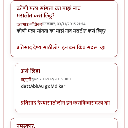
कोणी मला सांगता का माझं नाव
मराठीत कसं लिहु?
मंगळवार, 03/11/2015 21:54
दत्ताभाऊ गोंदीकर
कोणी मला सांगता का माझं नाव मराठीत कसं लिहु?
प्रतिसाद देण्यासाठी
लॉग इन करा
किंवा
सदस्य व्हा
असं लिहा
बुधवार, 02/12/2015 08:11
बहुगुणी
In reply to
कोणी मला सांगता का माझं नाव मराठीत कसं लि
dattAbhAu goMdikar
प्रतिसाद देण्यासाठी
लॉग इन करा
किंवा
सदस्य व्हा
नमस्कार,