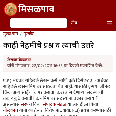
Skip to main content
मिसळपाव
शोध
शोध
मुख्य पान
पुस्तके
काही नेहमीचे प्रश्न व त्याची उत्तरे
लेखक
नीलकांत
यांनी मंगळवार, 22/02/2011 16:53 या दिवशी प्रकाशित केले.
प्र.१ ) अर्धवट राहिलेले लेखन कसे आणि कुठे दिसेल? उ. - अर्धवट
राहिलेले लेखन मिपावर साठवता येत नाही. यासाठी कृपया जीमेल
किंवा अन्य सोईंचा वापर करावा. प्र.२) त्रास देणार्‍या सदस्यांची
तक्रार कुठे करावी? उ. - मिपावर सदस्यांना तक्रार करायची
असल्यास
सरपंच
किंवा
संपादक मंडळ
या आयडीला किंवा
नीलकांत
यांना व्यक्तिगत निरोप पाठवावा. प्र.३) प्रवेश करण्यासाठी