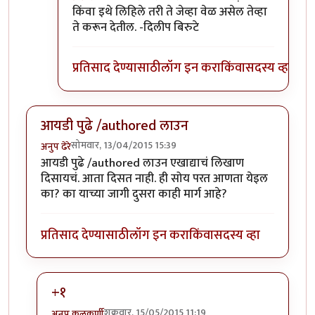
किंवा इथे लिहिले तरी ते जेव्हा वेळ असेल तेव्हा
ते करून देतील. -दिलीप बिरुटे
प्रतिसाद देण्यासाठी
लॉग इन करा
किंवा
सदस्य व्हा
आयडी पुढे /authored लाउन
सोमवार, 13/04/2015 15:39
अनुप ढेरे
आयडी पुढे /authored लाउन एखाद्याचं लिखाण
दिसायचं. आता दिसत नाही. ही सोय परत आणता येइल
का? का याच्या जागी दुसरा काही मार्ग आहे?
प्रतिसाद देण्यासाठी
लॉग इन करा
किंवा
सदस्य व्हा
+१
शुक्रवार, 15/05/2015 11:19
अनुप कुलकर्णी