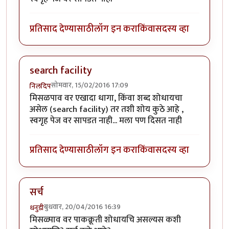
प्रतिसाद देण्यासाठी
लॉग इन करा
किंवा
सदस्य व्हा
search facility
सोमवार, 15/02/2016 17:09
निलदिप
मिसळपाव वर एखादा धागा, किंवा शब्द शोधायचा
असेल (search facility) तर तशी शोय कुठे आहे ,
स्वगृह पेज वर सापडत नाही... मला पण दिसत नाही
प्रतिसाद देण्यासाठी
लॉग इन करा
किंवा
सदस्य व्हा
सर्च
बुधवार, 20/04/2016 16:39
धनुडी
मिसळ्पाव वर पाकक्रूती शोधायचि असल्यस कशी