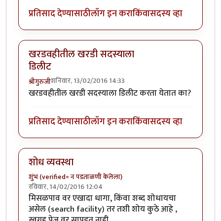
प्रतिसाद देण्यासाठी
लॉग इन करा
किंवा
सदस्य व्हा
खरडवहीतील खरडी सदस्याला
डिलीट
शनिवार, 13/02/2016 14:33
श्रीगुरुजी
खरडवहीतील खरडी सदस्याला डिलीट करता येतात का?
प्रतिसाद देण्यासाठी
लॉग इन करा
किंवा
सदस्य व्हा
शोध व्यवस्था
शुंभ (verified= न पडताळणी केलेला)
रविवार, 14/02/2016 12:04
मिसळपाव वर एखादा धागा, किंवा शब्द शोधायचा
असेल (search facility) तर तशी शोय कुठे आहे ,
स्वगृह पेज वर सापडत नाही