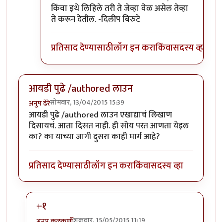
किंवा इथे लिहिले तरी ते जेव्हा वेळ असेल तेव्हा
ते करून देतील. -दिलीप बिरुटे
प्रतिसाद देण्यासाठी
लॉग इन करा
किंवा
सदस्य व्हा
आयडी पुढे /authored लाउन
सोमवार, 13/04/2015 15:39
अनुप ढेरे
आयडी पुढे /authored लाउन एखाद्याचं लिखाण
दिसायचं. आता दिसत नाही. ही सोय परत आणता येइल
का? का याच्या जागी दुसरा काही मार्ग आहे?
प्रतिसाद देण्यासाठी
लॉग इन करा
किंवा
सदस्य व्हा
+१
शुक्रवार, 15/05/2015 11:19
अनुप कुलकर्णी