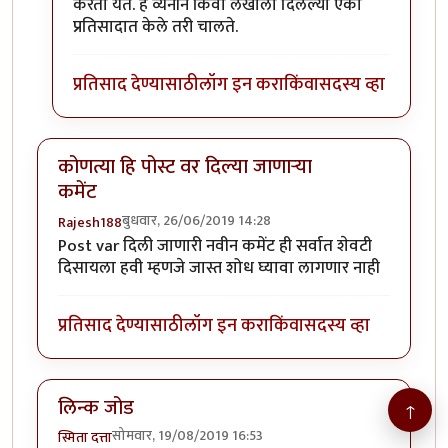
करता येते. हे व्यनीने किंवा लेखाला दिलेल्या एका
प्रतिसादात केले तरी चालते.
प्रतिसाद देण्यासाठी
लॉग इन करा
किंवा
सदस्य व्हा
कोणत्या हि पोस्ट वर दिल्या जाणाऱ्या
कमेंट
बुधवार, 26/06/2019 14:28
Rajesh188
Post var दिली जाणारी नवीन कमेंट ही सर्वात शेवटी
दिसायला हवी म्हणजे जास्त शोध घ्यावा लागणार नाही
प्रतिसाद देण्यासाठी
लॉग इन करा
किंवा
सदस्य व्हा
लिन्क जोड
↑
सोमवार, 19/08/2019 16:53
स्मिता दत्ता