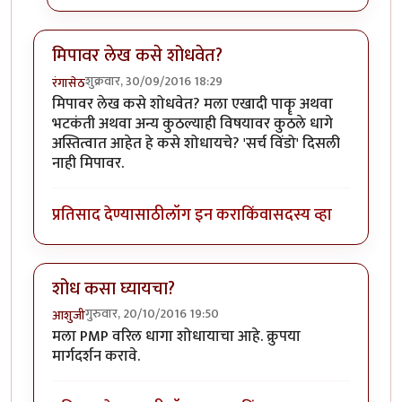
मिपावर लेख कसे शोधवेत?
शुक्रवार, 30/09/2016 18:29
रंगासेठ
मिपावर लेख कसे शोधवेत? मला एखादी पाकॄ अथवा
भटकंती अथवा अन्य कुठल्याही विषयावर कुठले धागे
अस्तित्वात आहेत हे कसे शोधायचे? 'सर्च विंडो' दिसली
नाही मिपावर.
प्रतिसाद देण्यासाठी
लॉग इन करा
किंवा
सदस्य व्हा
शोध कसा घ्यायचा?
गुरुवार, 20/10/2016 19:50
आशुजी
मला PMP वरिल धागा शोधायाचा आहे. क्रुपया
मार्गदर्शन करावे.