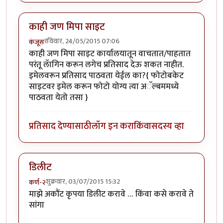
काही जण मिपा साइट
रविवार, 24/05/2015 07:06
कंजूस
काही जण मिपा साइट कार्यालयातून वाचतात/पाहतात
परंतू लॅागिन करून लगेच प्रतिसाद देऊ शकत नाहीत.
इमेलवरून प्रतिसाद पाठवता येईल का?{ फोटोबकेट
साइटवर इमेल करून फोटो योग्य त्या अॅल्बममध्ये
पाठवता येतो तसा }
प्रतिसाद देण्यासाठी
लॉग इन करा
किंवा
सदस्य व्हा
डिलीट
शुक्रवार, 03/07/2015 15:32
कर्ण-२
माझे अकौंट कृपया डिलीट करावे … किंवा कसे करावे ते
सांगा