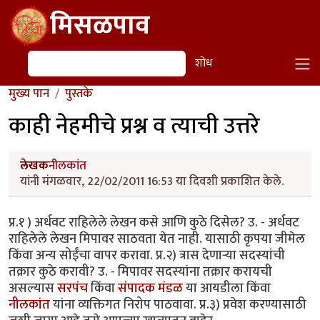
Skip to main content
मिसळपाव
शोध
शोध
मुख्य पान
पुस्तके
काही नेहमीचे प्रश्न व त्याची उत्तरे
लेखक
नीलकांत
यांनी मंगळवार, 22/02/2011 16:53 या दिवशी प्रकाशित केले.
प्र.१ ) अर्धवट राहिलेले लेखन कसे आणि कुठे दिसेल? उ. - अर्धवट
राहिलेले लेखन मिपावर साठवता येत नाही. यासाठी कृपया जीमेल
किंवा अन्य सोईंचा वापर करावा. प्र.२) त्रास देणार्‍या सदस्यांची
तक्रार कुठे करावी? उ. - मिपावर सदस्यांना तक्रार करायची
असल्यास
सरपंच
किंवा
संपादक मंडळ
या आयडीला किंवा
नीलकांत
यांना व्यक्तिगत निरोप पाठवावा. प्र.३) प्रवेश करण्यासाठी