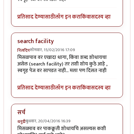
प्रतिसाद देण्यासाठी
लॉग इन करा
किंवा
सदस्य व्हा
search facility
सोमवार, 15/02/2016 17:09
निलदिप
मिसळपाव वर एखादा धागा, किंवा शब्द शोधायचा
असेल (search facility) तर तशी शोय कुठे आहे ,
स्वगृह पेज वर सापडत नाही... मला पण दिसत नाही
प्रतिसाद देण्यासाठी
लॉग इन करा
किंवा
सदस्य व्हा
सर्च
बुधवार, 20/04/2016 16:39
धनुडी
मिसळ्पाव वर पाकक्रूती शोधायचि असल्यस कशी