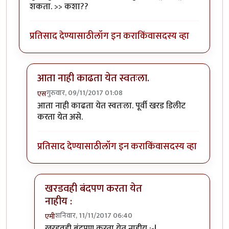
शकता. >> कशा??
प्रतिसाद देण्यासाठी
लॉग इन करा
किंवा
सदस्य व्हा
आता नाही काढता येत स्वतःला.
गुरुवार, 09/11/2017 01:08
एस
In reply to
तुम्ही तुमच्या खरडवहीतील खरडी
by
एमी
आता नाही काढता येत स्वतःला. पूर्वी खरड डिलीट
करता येत असे.
प्रतिसाद देण्यासाठी
लॉग इन करा
किंवा
सदस्य व्हा
खरडवही बंदपण करता येत
नाहीय :
शनिवार, 11/11/2017 06:40
एमी
In reply to
आता नाही काढता येत स्वतःला.
by
एस
खरडवही बंदपण करता येत नाहीय :-|