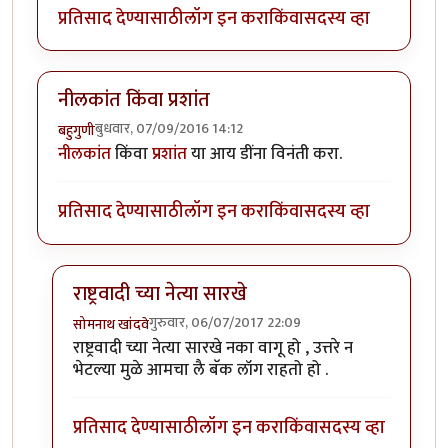
प्रतिसाद देण्यासाठी
लॉग इन करा
किंवा
सदस्य व्हा
नीलकांत किंवा प्रशांत
बुधवार, 07/09/2016 14:12
बहुगुणी
नीलकांत
किंवा
प्रशांत
या आय डींना विनंती करा.
प्रतिसाद देण्यासाठी
लॉग इन करा
किंवा
सदस्य व्हा
राष्ट्रवादी च्या नेत्या सारखे
गुरुवार, 06/07/2017 22:09
सोमनाथ खांदवे
In reply to
नीलकांत किंवा प्रशांत
by
बहुगुणी
राष्ट्रवादी च्या नेत्या सारखे नका वागू हो , उत्तरे न
भेटल्या मुळे आमचा लै बॅक लॉग राहतो हो .
प्रतिसाद देण्यासाठी
लॉग इन करा
किंवा
सदस्य व्हा