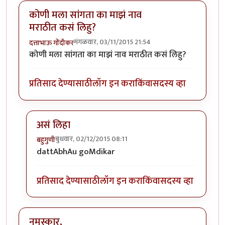
कोणी मला सांगता का माझं नाव
मराठीत कसं लिहु?
मंगळवार, 03/11/2015 21:54
दत्ताभाऊ गोंदीकर
कोणी मला सांगता का माझं नाव मराठीत कसं लिहु?
प्रतिसाद देण्यासाठी
लॉग इन करा
किंवा
सदस्य व्हा
असं लिहा
बुधवार, 02/12/2015 08:11
बहुगुणी
In reply to
कोणी मला सांगता का माझं नाव मराठीत कसं लि
dattAbhAu goMdikar
प्रतिसाद देण्यासाठी
लॉग इन करा
किंवा
सदस्य व्हा
नमस्कार,