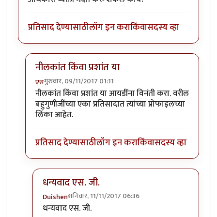
प्रतिसाद देण्यासाठी
लॉग इन करा
किंवा
सदस्य व्हा
नीलकांत किंवा प्रशांत या
गुरुवार, 09/11/2017 01:11
एस
In reply to
पासवर्ड संबंधित...
by
Duishen
नीलकांत किंवा प्रशांत या आयडींना विनंती करा. वरील
बहुगुणीजींच्या एका प्रतिसादात त्यांच्या प्रोफाइलच्या
लिंका आहेत.
प्रतिसाद देण्यासाठी
लॉग इन करा
किंवा
सदस्य व्हा
धन्यवाद एस. जी.
शनिवार, 11/11/2017 06:36
Duishen
In reply to
नीलकांत किंवा प्रशांत या
by
एस
धन्यवाद एस. जी.