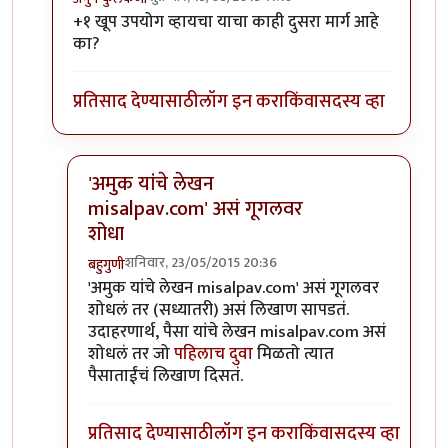
In reply to
आयडी पुढे /authored लाउन
by
अनुप ढेरे
+१ खूप उपयोग व्हायचा याचा काही दुसरा मार्ग आहे
का?
प्रतिसाद देण्यासाठी
लॉग इन करा
किंवा
सदस्य व्हा
'अमुक यांचे लेखन
misalpav.com' असं गूगलवर
शोधा
शनिवार, 23/05/2015 20:36
बहुगुणी
In reply to
+१
by
अनुप कुलकर्णी
'अमुक यांचे लेखन misalpav.com' असं गूगलवर
शोधलं तर (सध्यातरी) असं लिखाण सापडतं.
उदाहरणार्थ, पैसा यांचे लेखन misalpav.com असं
शोधलं तर जो
पहिलाच दुवा
मिळतो त्यात
पैसाताईंचं लिखाण दिसतं.
प्रतिसाद देण्यासाठी
लॉग इन करा
किंवा
सदस्य व्हा