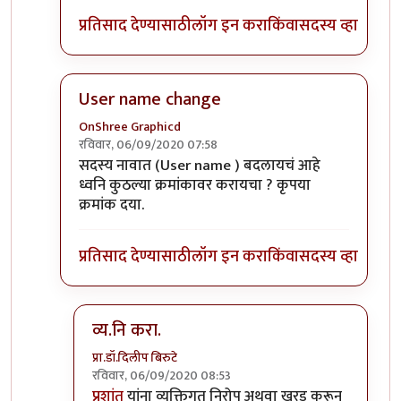
प्रतिसाद देण्यासाठी
लॉग इन करा
किंवा
सदस्य व्हा
User name change
OnShree Graphicd
रविवार, 06/09/2020 07:58
In reply to
नीलकांत या आयडी ला व्यनि करा
by
अद्द्या
सदस्य नावात (User name ) बदलायचं आहे
ध्वनि कुठल्या क्रमांकावर करायचा ? कृपया
क्रमांक दया.
प्रतिसाद देण्यासाठी
लॉग इन करा
किंवा
सदस्य व्हा
व्य.नि करा.
प्रा.डॉ.दिलीप बिरुटे
रविवार, 06/09/2020 08:53
In reply to
User name change
by
OnShree Grap
प्रशांत
यांना व्यक्तिगत निरोप अथवा खरड़ करून