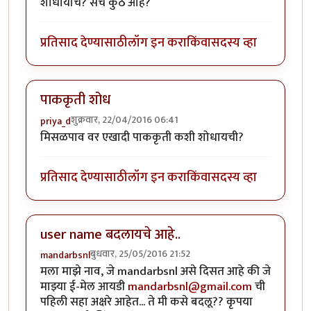
शोधायचि? सर्च कुठे आहे?
प्रतिसाद देण्यासाठी
लॉग इन करा
किंवा
सदस्य व्हा
पाककृती शोध
शुक्रवार, 22/04/2016 06:41
priya_d
मिसळपाव वर एखादी पाककृती कशी शोधायची?
प्रतिसाद देण्यासाठी
लॉग इन करा
किंवा
सदस्य व्हा
user name बदलायचे आहे..
बुधवार, 25/05/2016 21:52
mandarbsnl
मला माझे नाव, जे mandarbsnl असे दिसत आहे की जे
माझ्या ई-मेल आयडी
mandarbsnl@gmail.com
ची
पहिली सहा अक्षरे आहेत... ते मी कसे बदलू?? कृपया