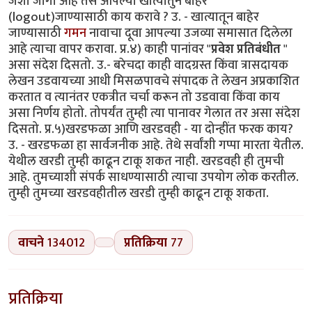
जशी जागा आहे तसे आपल्या खात्यातुन बाहेर
(logout)जाण्यासाठी काय करावे ? उ. - खात्यातून बाहेर
जाण्यासाठी
गमन
नावाचा दूवा आपल्या उजव्या समासात दिलेला
आहे त्याचा वापर करावा. प्र.४) काही पानांवर "
प्रवेश प्रतिबंधीत
"
असा संदेश दिसतो. उ.- बरेचदा काही वादग्रस्त किंवा त्रासदायक
लेखन उडवायच्या आधी मिसळपावचे संपादक ते लेखन अप्रकाशित
करतात व त्यानंतर एकत्रीत चर्चा करून तो उडवावा किंवा काय
असा निर्णय होतो. तोपर्यंत तुम्ही त्या पानावर गेलात तर असा संदेश
दिसतो. प्र.५)खरडफळा आणि खरडवही - या दोन्हींत फरक काय?
उ. - खरडफळा हा सार्वजनीक आहे. तेथे सर्वांशी गप्पा मारता येतील.
येथील खरडी तुम्ही काढून टाकू शकत नाही. खरडवही ही तुमची
आहे. तुमच्याशी संपर्क साधण्यासाठी त्याचा उपयोग लोक करतील.
तुम्ही तुमच्या खरडवहीतील खरडी तुम्ही काढून टाकू शकता.
वाचने
134012
प्रतिक्रिया
77
प्रतिक्रिया