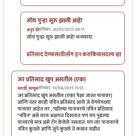
सोय पुन्हा सुरु झाली आहे!
रविवार, 24/05/2015 08:11
अनुप ढेरे
In reply to
+१
by
अनुप कुलकर्णी
सोय पुन्हा सुरु झाली आहे! धन्यवाद!
प्रतिसाद देण्यासाठी
लॉग इन करा
किंवा
सदस्य व्हा
जर प्रतिसाद खुप असतील (एका
सोमवार, 13/04/2015 15:55
मराठी_माणूस
जर प्रतिसाद खुप असतील (एका पेक्षा जास्त पानावर)
आणि नंतर काही नविन प्रतिसाद आले जे वेगवेगळ्या
पानावर आहेत तर , पहील्या पानावरचे नविन प्रतिसाद
"नविन" असे लाल अक्षरात दिसतात पण मग पुढल्या
पानवरचे मात्र असे टॅग केलेले नसतात. मग त्या पानावरचे
नविन कुठले आणि जुने कुठले ते कळत नाहीत.