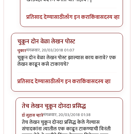
प्रतिसाद देण्यासाठी
लॉग इन करा
किंवा
सदस्य व्हा
चुकून दोन वेळा लेखन पोस्ट
मंगळवार, 20/03/2018 01:07
चुकार
चुकून दोन वेळा लेखन पोस्ट झाल्यास काय करावे? एक
लेखन काढून कसे टाकायचे?
प्रतिसाद देण्यासाठी
लॉग इन करा
किंवा
सदस्य व्हा
तेच लेखन चुकून दोनदा प्रसिद्ध
मंगळवार, 20/03/2018 01:38
डॉ सुहास म्हात्रे
In reply to
चुकून दोन वेळा लेखन पोस्ट
by
चुकार
तेच लेखन चुकून दोनदा प्रसिद्ध केले गेल्यास
संपादकांना त्यातील एक काढून टाकण्याची विनंती