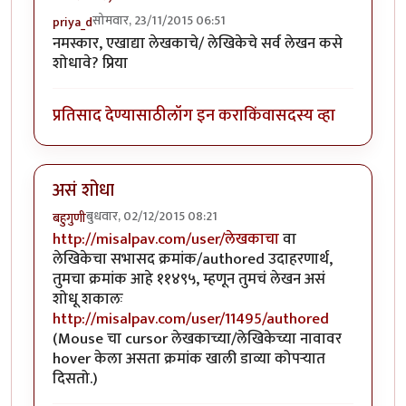
सोमवार, 23/11/2015 06:51
priya_d
नमस्कार, एखाद्या लेखकाचे/ लेखिकेचे सर्व लेखन कसे
शोधावे? प्रिया
प्रतिसाद देण्यासाठी
लॉग इन करा
किंवा
सदस्य व्हा
असं शोधा
बुधवार, 02/12/2015 08:21
बहुगुणी
http://misalpav.com/user/लेखकाचा
वा
लेखिकेचा सभासद क्रमांक/authored उदाहरणार्थ,
तुमचा क्रमांक आहे ११४९५, म्हणून तुमचं लेखन असं
शोधू शकालः
http://misalpav.com/user/11495/authored
(Mouse चा cursor लेखकाच्या/लेखिकेच्या नावावर
hover केला असता क्रमांक खाली डाव्या कोपर्‍यात
दिसतो.)