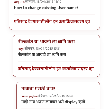
सोमवार, 13/04/2015 15:10
बापू नारू
How to change existing User name?
प्रतिसाद देण्यासाठी
लॉग इन करा
किंवा
सदस्य व्हा
नीलकांत या आयडी ला व्यनि करा
सोमवार, 13/04/2015 15:31
अद्द्या
In reply to
user name
by
बापू नारू
नीलकांत या आयडी ला व्यनि करा
प्रतिसाद देण्यासाठी
लॉग इन करा
किंवा
सदस्य व्हा
नावाचा मराठी वापर
रविवार, 17/05/2015 20:33
arun jaykar
In reply to
नीलकांत या आयडी ला व्यनि करा
by
अद्द्या
माझे नाव अरुण जायकर असे display व्हावे