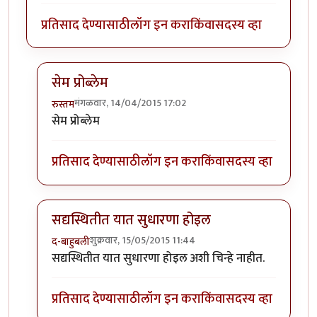
प्रतिसाद देण्यासाठी
लॉग इन करा
किंवा
सदस्य व्हा
सेम प्रोब्लेम
मंगळवार, 14/04/2015 17:02
रुस्तम
In reply to
जर प्रतिसाद खुप असतील (एका
by
मराठी_माणू
सेम प्रोब्लेम
प्रतिसाद देण्यासाठी
लॉग इन करा
किंवा
सदस्य व्हा
सद्यस्थितीत यात सुधारणा होइल
शुक्रवार, 15/05/2015 11:44
द-बाहुबली
In reply to
जर प्रतिसाद खुप असतील (एका
by
मराठी_माणू
सद्यस्थितीत यात सुधारणा होइल अशी चिन्हे नाहीत.
प्रतिसाद देण्यासाठी
लॉग इन करा
किंवा
सदस्य व्हा