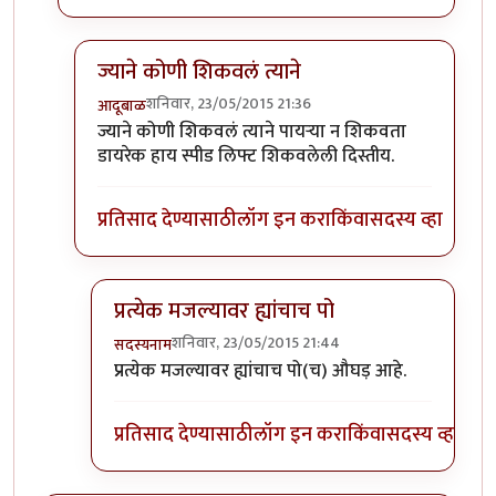
ज्याने कोणी शिकवलं त्याने
शनिवार, 23/05/2015 21:36
आदूबाळ
In reply to
कोण शिकवले रे ह्यांना?
by
सदस्यनाम
ज्याने कोणी शिकवलं त्याने पायऱ्या न शिकवता
डायरेक हाय स्पीड लिफ्ट शिकवलेली दिस्तीय.
प्रतिसाद देण्यासाठी
लॉग इन करा
किंवा
सदस्य व्हा
प्रत्येक मजल्यावर ह्यांचाच पो
शनिवार, 23/05/2015 21:44
सदस्यनाम
In reply to
ज्याने कोणी शिकवलं त्याने
by
आदूबाळ
प्रत्येक मजल्यावर ह्यांचाच पो(च) औघड़ आहे.
प्रतिसाद देण्यासाठी
लॉग इन करा
किंवा
सदस्य व्हा