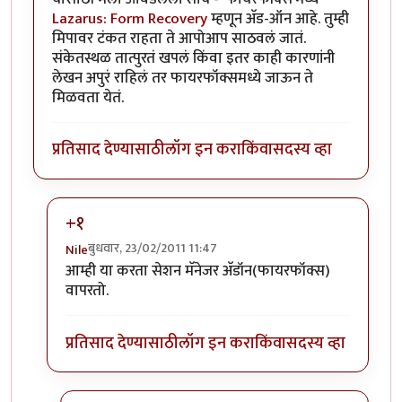
Lazarus: Form Recovery
म्हणून अ‍ॅड-ऑन आहे. तुम्ही
मिपावर टंकत राहता ते आपोआप साठवलं जातं.
संकेतस्थळ तात्पुरतं खपलं किंवा इतर काही कारणांनी
लेखन अपुरं राहिलं तर फायरफॉक्समध्ये जाऊन ते
मिळवता येतं.
प्रतिसाद देण्यासाठी
लॉग इन करा
किंवा
सदस्य व्हा
+१
बुधवार, 23/02/2011 11:47
Nile
In reply to
अर्धवट राहिलेले लेखन
by
चिंतातुर जंतू
आम्ही या करता सेशन मॅनेजर अ‍ॅडॉन(फायरफॉक्स)
वापरतो.
प्रतिसाद देण्यासाठी
लॉग इन करा
किंवा
सदस्य व्हा