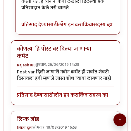
करता येते. हे व्यनीने किंवा लेखाला दिलेल्या एका
प्रतिसादात केले तरी चालते.
प्रतिसाद देण्यासाठी
लॉग इन करा
किंवा
सदस्य व्हा
कोणत्या हि पोस्ट वर दिल्या जाणाऱ्या
कमेंट
बुधवार, 26/06/2019 14:28
Rajesh188
Post var दिली जाणारी नवीन कमेंट ही सर्वात शेवटी
दिसायला हवी म्हणजे जास्त शोध घ्यावा लागणार नाही
प्रतिसाद देण्यासाठी
लॉग इन करा
किंवा
सदस्य व्हा
लिन्क जोड
↑
सोमवार, 19/08/2019 16:53
स्मिता दत्ता