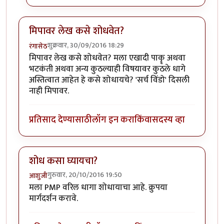
मिपावर लेख कसे शोधवेत?
शुक्रवार, 30/09/2016 18:29
रंगासेठ
मिपावर लेख कसे शोधवेत? मला एखादी पाकॄ अथवा
भटकंती अथवा अन्य कुठल्याही विषयावर कुठले धागे
अस्तित्वात आहेत हे कसे शोधायचे? 'सर्च विंडो' दिसली
नाही मिपावर.
प्रतिसाद देण्यासाठी
लॉग इन करा
किंवा
सदस्य व्हा
शोध कसा घ्यायचा?
गुरुवार, 20/10/2016 19:50
आशुजी
मला PMP वरिल धागा शोधायाचा आहे. क्रुपया
मार्गदर्शन करावे.