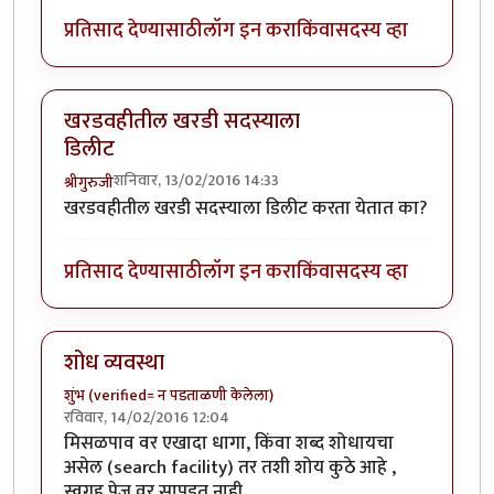
प्रतिसाद देण्यासाठी
लॉग इन करा
किंवा
सदस्य व्हा
खरडवहीतील खरडी सदस्याला
डिलीट
शनिवार, 13/02/2016 14:33
श्रीगुरुजी
खरडवहीतील खरडी सदस्याला डिलीट करता येतात का?
प्रतिसाद देण्यासाठी
लॉग इन करा
किंवा
सदस्य व्हा
शोध व्यवस्था
शुंभ (verified= न पडताळणी केलेला)
रविवार, 14/02/2016 12:04
मिसळपाव वर एखादा धागा, किंवा शब्द शोधायचा
असेल (search facility) तर तशी शोय कुठे आहे ,
स्वगृह पेज वर सापडत नाही