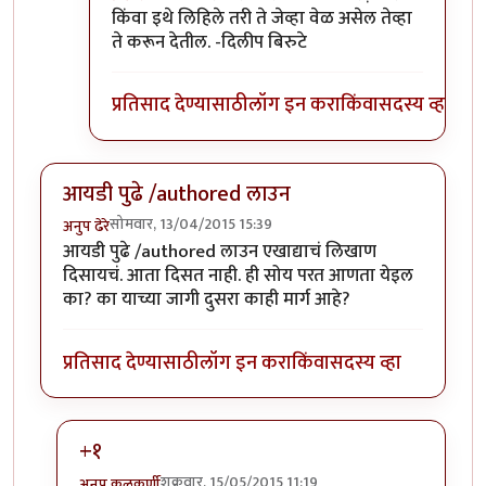
किंवा इथे लिहिले तरी ते जेव्हा वेळ असेल तेव्हा
ते करून देतील. -दिलीप बिरुटे
प्रतिसाद देण्यासाठी
लॉग इन करा
किंवा
सदस्य व्हा
आयडी पुढे /authored लाउन
सोमवार, 13/04/2015 15:39
अनुप ढेरे
आयडी पुढे /authored लाउन एखाद्याचं लिखाण
दिसायचं. आता दिसत नाही. ही सोय परत आणता येइल
का? का याच्या जागी दुसरा काही मार्ग आहे?
प्रतिसाद देण्यासाठी
लॉग इन करा
किंवा
सदस्य व्हा
+१
शुक्रवार, 15/05/2015 11:19
अनुप कुलकर्णी