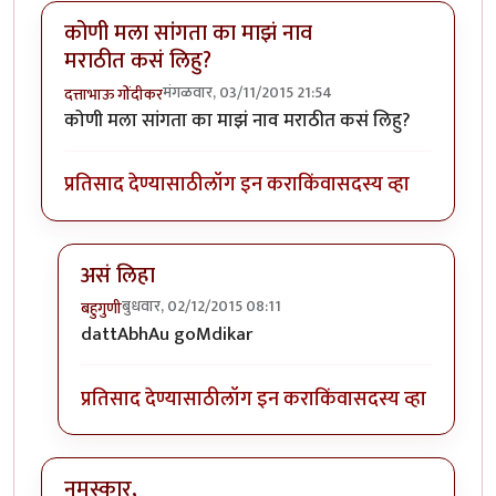
कोणी मला सांगता का माझं नाव
मराठीत कसं लिहु?
मंगळवार, 03/11/2015 21:54
दत्ताभाऊ गोंदीकर
कोणी मला सांगता का माझं नाव मराठीत कसं लिहु?
प्रतिसाद देण्यासाठी
लॉग इन करा
किंवा
सदस्य व्हा
असं लिहा
बुधवार, 02/12/2015 08:11
बहुगुणी
In reply to
कोणी मला सांगता का माझं नाव मराठीत कसं लि
dattAbhAu goMdikar
प्रतिसाद देण्यासाठी
लॉग इन करा
किंवा
सदस्य व्हा
नमस्कार,