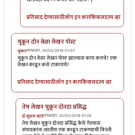
प्रतिसाद देण्यासाठी
लॉग इन करा
किंवा
सदस्य व्हा
चुकून दोन वेळा लेखन पोस्ट
मंगळवार, 20/03/2018 01:07
चुकार
चुकून दोन वेळा लेखन पोस्ट झाल्यास काय करावे? एक
लेखन काढून कसे टाकायचे?
प्रतिसाद देण्यासाठी
लॉग इन करा
किंवा
सदस्य व्हा
तेच लेखन चुकून दोनदा प्रसिद्ध
मंगळवार, 20/03/2018 01:38
डॉ सुहास म्हात्रे
In reply to
चुकून दोन वेळा लेखन पोस्ट
by
चुकार
तेच लेखन चुकून दोनदा प्रसिद्ध केले गेल्यास
संपादकांना त्यातील एक काढून टाकण्याची विनंती