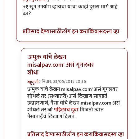
In reply to
आयडी पुढे /authored लाउन
by
अनुप ढेरे
+१ खूप उपयोग व्हायचा याचा काही दुसरा मार्ग आहे
का?
प्रतिसाद देण्यासाठी
लॉग इन करा
किंवा
सदस्य व्हा
'अमुक यांचे लेखन
misalpav.com' असं गूगलवर
शोधा
शनिवार, 23/05/2015 20:36
बहुगुणी
In reply to
+१
by
अनुप कुलकर्णी
'अमुक यांचे लेखन misalpav.com' असं गूगलवर
शोधलं तर (सध्यातरी) असं लिखाण सापडतं.
उदाहरणार्थ, पैसा यांचे लेखन misalpav.com असं
शोधलं तर जो
पहिलाच दुवा
मिळतो त्यात
पैसाताईंचं लिखाण दिसतं.
प्रतिसाद देण्यासाठी
लॉग इन करा
किंवा
सदस्य व्हा