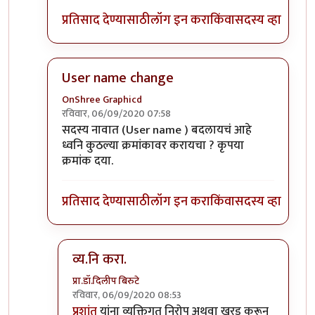
प्रतिसाद देण्यासाठी
लॉग इन करा
किंवा
सदस्य व्हा
User name change
OnShree Graphicd
रविवार, 06/09/2020 07:58
In reply to
नीलकांत या आयडी ला व्यनि करा
by
अद्द्या
सदस्य नावात (User name ) बदलायचं आहे
ध्वनि कुठल्या क्रमांकावर करायचा ? कृपया
क्रमांक दया.
प्रतिसाद देण्यासाठी
लॉग इन करा
किंवा
सदस्य व्हा
व्य.नि करा.
प्रा.डॉ.दिलीप बिरुटे
रविवार, 06/09/2020 08:53
In reply to
User name change
by
OnShree Grap
प्रशांत
यांना व्यक्तिगत निरोप अथवा खरड़ करून