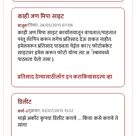
काही जण मिपा साइट
रविवार, 24/05/2015 07:06
कंजूस
काही जण मिपा साइट कार्यालयातून वाचतात/पाहतात
परंतू लॅागिन करून लगेच प्रतिसाद देऊ शकत नाहीत.
इमेलवरून प्रतिसाद पाठवता येईल का?{ फोटोबकेट
साइटवर इमेल करून फोटो योग्य त्या अॅल्बममध्ये
पाठवता येतो तसा }
प्रतिसाद देण्यासाठी
लॉग इन करा
किंवा
सदस्य व्हा
डिलीट
शुक्रवार, 03/07/2015 15:32
कर्ण-२
माझे अकौंट कृपया डिलीट करावे … किंवा कसे करावे ते
सांगा