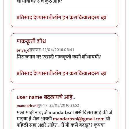
शोधायचि? सर्च कुठे आहे?
प्रतिसाद देण्यासाठी
लॉग इन करा
किंवा
सदस्य व्हा
पाककृती शोध
शुक्रवार, 22/04/2016 06:41
priya_d
मिसळपाव वर एखादी पाककृती कशी शोधायची?
प्रतिसाद देण्यासाठी
लॉग इन करा
किंवा
सदस्य व्हा
user name बदलायचे आहे..
बुधवार, 25/05/2016 21:52
mandarbsnl
मला माझे नाव, जे mandarbsnl असे दिसत आहे की जे
माझ्या ई-मेल आयडी
mandarbsnl@gmail.com
ची
पहिली सहा अक्षरे आहेत... ते मी कसे बदलू?? कृपया