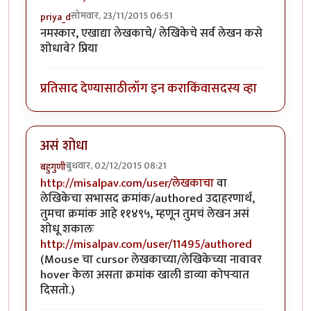
सोमवार, 23/11/2015 06:51
priya_d
नमस्कार, एखाद्या लेखकाचे/ लेखिकेचे सर्व लेखन कसे
शोधावे? प्रिया
प्रतिसाद देण्यासाठी
लॉग इन करा
किंवा
सदस्य व्हा
असं शोधा
बुधवार, 02/12/2015 08:21
बहुगुणी
http://misalpav.com/user/लेखकाचा
वा
लेखिकेचा सभासद क्रमांक/authored उदाहरणार्थ,
तुमचा क्रमांक आहे ११४९५, म्हणून तुमचं लेखन असं
शोधू शकालः
http://misalpav.com/user/11495/authored
(Mouse चा cursor लेखकाच्या/लेखिकेच्या नावावर
hover केला असता क्रमांक खाली डाव्या कोपर्‍यात
दिसतो.)