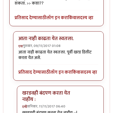
शकता. >> कशा??
प्रतिसाद देण्यासाठी
लॉग इन करा
किंवा
सदस्य व्हा
आता नाही काढता येत स्वतःला.
गुरुवार, 09/11/2017 01:08
एस
In reply to
तुम्ही तुमच्या खरडवहीतील खरडी
by
एमी
आता नाही काढता येत स्वतःला. पूर्वी खरड डिलीट
करता येत असे.
प्रतिसाद देण्यासाठी
लॉग इन करा
किंवा
सदस्य व्हा
खरडवही बंदपण करता येत
नाहीय :
शनिवार, 11/11/2017 06:40
एमी
In reply to
आता नाही काढता येत स्वतःला.
by
एस
खरडवही बंदपण करता येत नाहीय :-|