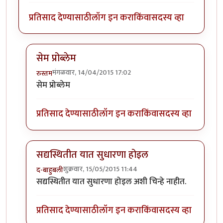
प्रतिसाद देण्यासाठी
लॉग इन करा
किंवा
सदस्य व्हा
सेम प्रोब्लेम
मंगळवार, 14/04/2015 17:02
रुस्तम
In reply to
जर प्रतिसाद खुप असतील (एका
by
मराठी_माणू
सेम प्रोब्लेम
प्रतिसाद देण्यासाठी
लॉग इन करा
किंवा
सदस्य व्हा
सद्यस्थितीत यात सुधारणा होइल
शुक्रवार, 15/05/2015 11:44
द-बाहुबली
In reply to
जर प्रतिसाद खुप असतील (एका
by
मराठी_माणू
सद्यस्थितीत यात सुधारणा होइल अशी चिन्हे नाहीत.
प्रतिसाद देण्यासाठी
लॉग इन करा
किंवा
सदस्य व्हा