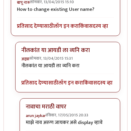
सोमवार, 13/04/2015 15:10
बापू नारू
How to change existing User name?
प्रतिसाद देण्यासाठी
लॉग इन करा
किंवा
सदस्य व्हा
नीलकांत या आयडी ला व्यनि करा
सोमवार, 13/04/2015 15:31
अद्द्या
In reply to
user name
by
बापू नारू
नीलकांत या आयडी ला व्यनि करा
प्रतिसाद देण्यासाठी
लॉग इन करा
किंवा
सदस्य व्हा
नावाचा मराठी वापर
रविवार, 17/05/2015 20:33
arun jaykar
In reply to
नीलकांत या आयडी ला व्यनि करा
by
अद्द्या
माझे नाव अरुण जायकर असे display व्हावे