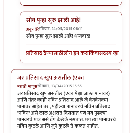
सोय पुन्हा सुरु झाली आहे!
रविवार, 24/05/2015 08:11
अनुप ढेरे
In reply to
+१
by
अनुप कुलकर्णी
सोय पुन्हा सुरु झाली आहे! धन्यवाद!
प्रतिसाद देण्यासाठी
लॉग इन करा
किंवा
सदस्य व्हा
जर प्रतिसाद खुप असतील (एका
सोमवार, 13/04/2015 15:55
मराठी_माणूस
जर प्रतिसाद खुप असतील (एका पेक्षा जास्त पानावर)
आणि नंतर काही नविन प्रतिसाद आले जे वेगवेगळ्या
पानावर आहेत तर , पहील्या पानावरचे नविन प्रतिसाद
"नविन" असे लाल अक्षरात दिसतात पण मग पुढल्या
पानवरचे मात्र असे टॅग केलेले नसतात. मग त्या पानावरचे
नविन कुठले आणि जुने कुठले ते कळत नाहीत.