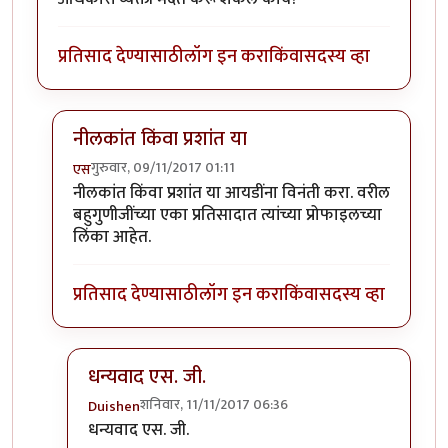
प्रतिसाद देण्यासाठी
लॉग इन करा
किंवा
सदस्य व्हा
नीलकांत किंवा प्रशांत या
गुरुवार, 09/11/2017 01:11
एस
In reply to
पासवर्ड संबंधित...
by
Duishen
नीलकांत किंवा प्रशांत या आयडींना विनंती करा. वरील
बहुगुणीजींच्या एका प्रतिसादात त्यांच्या प्रोफाइलच्या
लिंका आहेत.
प्रतिसाद देण्यासाठी
लॉग इन करा
किंवा
सदस्य व्हा
धन्यवाद एस. जी.
शनिवार, 11/11/2017 06:36
Duishen
In reply to
नीलकांत किंवा प्रशांत या
by
एस
धन्यवाद एस. जी.