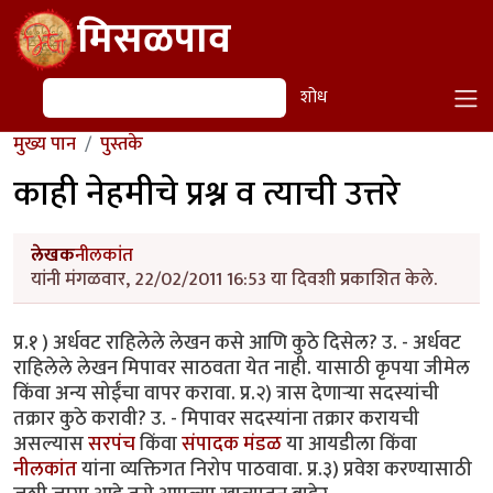
Skip to main content
मिसळपाव
शोध
शोध
मुख्य पान
पुस्तके
काही नेहमीचे प्रश्न व त्याची उत्तरे
लेखक
नीलकांत
यांनी मंगळवार, 22/02/2011 16:53 या दिवशी प्रकाशित केले.
प्र.१ ) अर्धवट राहिलेले लेखन कसे आणि कुठे दिसेल? उ. - अर्धवट
राहिलेले लेखन मिपावर साठवता येत नाही. यासाठी कृपया जीमेल
किंवा अन्य सोईंचा वापर करावा. प्र.२) त्रास देणार्‍या सदस्यांची
तक्रार कुठे करावी? उ. - मिपावर सदस्यांना तक्रार करायची
असल्यास
सरपंच
किंवा
संपादक मंडळ
या आयडीला किंवा
नीलकांत
यांना व्यक्तिगत निरोप पाठवावा. प्र.३) प्रवेश करण्यासाठी