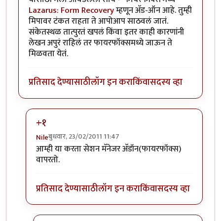
Lazarus: Form Recovery
म्हणून अ‍ॅड-ऑन आहे. तुम्ही
मिपावर टंकत राहता ते आपोआप साठवलं जातं.
संकेतस्थळ तात्पुरतं खपलं किंवा इतर काही कारणांनी
लेखन अपुरं राहिलं तर फायरफॉक्समध्ये जाऊन ते
मिळवता येतं.
प्रतिसाद देण्यासाठी
लॉग इन करा
किंवा
सदस्य व्हा
+१
बुधवार, 23/02/2011 11:47
Nile
In reply to
अर्धवट राहिलेले लेखन
by
चिंतातुर जंतू
आम्ही या करता सेशन मॅनेजर अ‍ॅडॉन(फायरफॉक्स)
वापरतो.
प्रतिसाद देण्यासाठी
लॉग इन करा
किंवा
सदस्य व्हा