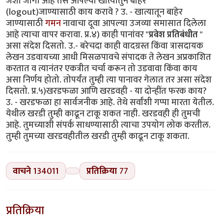
जशी जागा आहे तसे आपल्या खात्यातुन बाहेर
(logout)जाण्यासाठी काय करावे ? उ. - खात्यातून बाहेर
जाण्यासाठी
गमन
नावाचा दूवा आपल्या उजव्या समासात दिलेला
आहे त्याचा वापर करावा. प्र.४) काही पानांवर "
प्रवेश प्रतिबंधीत
"
असा संदेश दिसतो. उ.- बरेचदा काही वादग्रस्त किंवा त्रासदायक
लेखन उडवायच्या आधी मिसळपावचे संपादक ते लेखन अप्रकाशित
करतात व त्यानंतर एकत्रीत चर्चा करून तो उडवावा किंवा काय
असा निर्णय होतो. तोपर्यंत तुम्ही त्या पानावर गेलात तर असा संदेश
दिसतो. प्र.५)खरडफळा आणि खरडवही - या दोन्हींत फरक काय?
उ. - खरडफळा हा सार्वजनीक आहे. तेथे सर्वांशी गप्पा मारता येतील.
येथील खरडी तुम्ही काढून टाकू शकत नाही. खरडवही ही तुमची
आहे. तुमच्याशी संपर्क साधण्यासाठी त्याचा उपयोग लोक करतील.
तुम्ही तुमच्या खरडवहीतील खरडी तुम्ही काढून टाकू शकता.
वाचने
134011
प्रतिक्रिया
77
प्रतिक्रिया