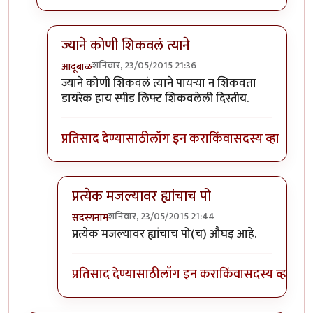
ज्याने कोणी शिकवलं त्याने
शनिवार, 23/05/2015 21:36
आदूबाळ
In reply to
कोण शिकवले रे ह्यांना?
by
सदस्यनाम
ज्याने कोणी शिकवलं त्याने पायऱ्या न शिकवता
डायरेक हाय स्पीड लिफ्ट शिकवलेली दिस्तीय.
प्रतिसाद देण्यासाठी
लॉग इन करा
किंवा
सदस्य व्हा
प्रत्येक मजल्यावर ह्यांचाच पो
शनिवार, 23/05/2015 21:44
सदस्यनाम
In reply to
ज्याने कोणी शिकवलं त्याने
by
आदूबाळ
प्रत्येक मजल्यावर ह्यांचाच पो(च) औघड़ आहे.
प्रतिसाद देण्यासाठी
लॉग इन करा
किंवा
सदस्य व्हा