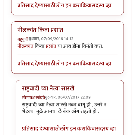
प्रतिसाद देण्यासाठी
लॉग इन करा
किंवा
सदस्य व्हा
नीलकांत किंवा प्रशांत
बुधवार, 07/09/2016 14:12
बहुगुणी
नीलकांत
किंवा
प्रशांत
या आय डींना विनंती करा.
प्रतिसाद देण्यासाठी
लॉग इन करा
किंवा
सदस्य व्हा
राष्ट्रवादी च्या नेत्या सारखे
गुरुवार, 06/07/2017 22:09
सोमनाथ खांदवे
In reply to
नीलकांत किंवा प्रशांत
by
बहुगुणी
राष्ट्रवादी च्या नेत्या सारखे नका वागू हो , उत्तरे न
भेटल्या मुळे आमचा लै बॅक लॉग राहतो हो .
प्रतिसाद देण्यासाठी
लॉग इन करा
किंवा
सदस्य व्हा