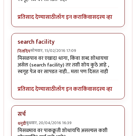
प्रतिसाद देण्यासाठी
लॉग इन करा
किंवा
सदस्य व्हा
search facility
सोमवार, 15/02/2016 17:09
निलदिप
मिसळपाव वर एखादा धागा, किंवा शब्द शोधायचा
असेल (search facility) तर तशी शोय कुठे आहे ,
स्वगृह पेज वर सापडत नाही... मला पण दिसत नाही
प्रतिसाद देण्यासाठी
लॉग इन करा
किंवा
सदस्य व्हा
सर्च
बुधवार, 20/04/2016 16:39
धनुडी
मिसळ्पाव वर पाकक्रूती शोधायचि असल्यस कशी