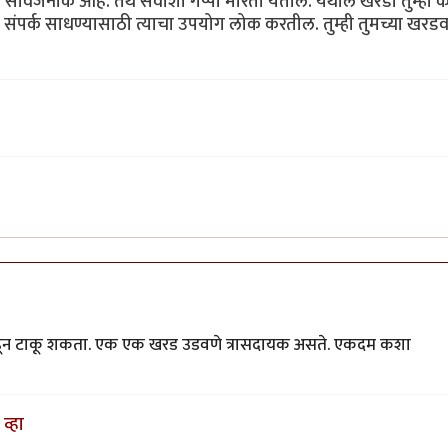
र्वजनीक आहे. तेथे सर्वांशी गप्पा मारता येतील. येथील खरडी तुम्ही 
 संपर्क साधण्यासाठी त्याचा उपयोग लोक करतील. तुम्ही तुमच्या खर
 काढून टाकू शकता. एक एक खरड उडवणे त्रासदायक असते. एकदम कशा
व्हा