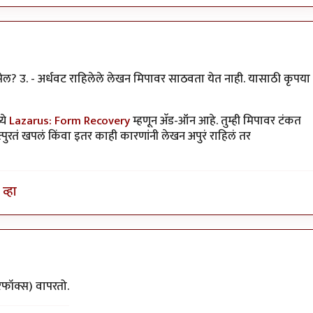
िसेल? उ. - अर्धवट राहिलेले लेखन मिपावर साठवता येत नाही. यासाठी कृपया
ये
Lazarus: Form Recovery
म्हणून अ‍ॅड-ऑन आहे. तुम्ही मिपावर टंकत
ुरतं खपलं किंवा इतर काही कारणांनी लेखन अपुरं राहिलं तर
व्हा
ंतातुर जंतू
रफॉक्स) वापरतो.