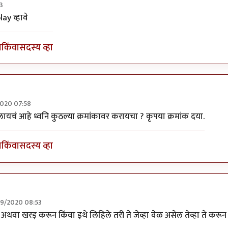
3
 व्यनि करा
by
अद्द्या
y व्हावे
ा
किंवा
सदस्य व्हा
2020 07:58
 व्यनि करा
by
अद्द्या
चं आहे ध्वनि कुठल्या क्रमांकावर करायचा ? कृपया क्रमांक दया.
ा
किंवा
सदस्य व्हा
09/2020 08:53
change
by
OnShree Graphicd
प अथवा खरड़ करून किंवा इथे लिहिले तरी ते जेव्हा वेळ असेल तेव्हा ते करून