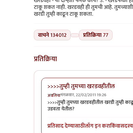
खरडवही - या दोन्हींत फरक काय? उ. - खरडफळा हा सा
टाकू शकत नाही. खरडवही ही तुमची आहे. तुमच्याशी
खरडी तुम्ही काढून टाकू शकता.
वाचने
134012
प्रतिक्रिया
77
प्रतिक्रिया
>>>>तुम्ही तुमच्या खरडवहीतील
मंगळवार, 22/02/2011 19:26
अवलिया
>>>>तुम्ही तुमच्या खरडवहीतील खरडी तुम्ही
उडवता येतील?
प्रतिसाद देण्यासाठी
लॉग इन करा
किंवा
सदस्य 