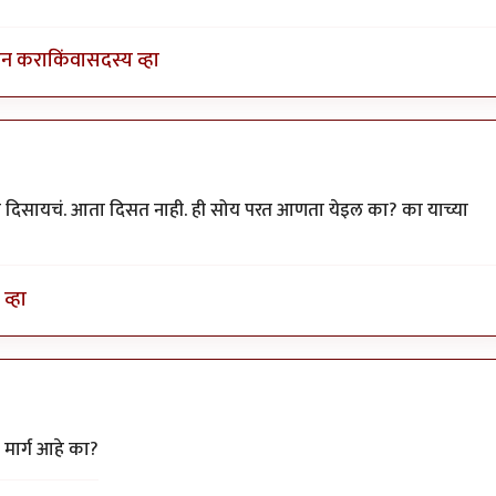
इन करा
किंवा
सदस्य व्हा
 दिसायचं. आता दिसत नाही. ही सोय परत आणता येइल का? का याच्या
व्हा
उन
by
अनुप ढेरे
 मार्ग आहे का?