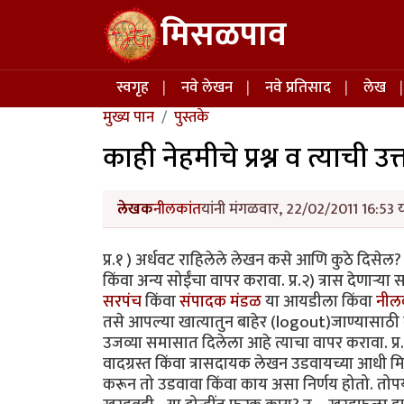
Skip to main content
मिसळपाव
Main navigation
स्वगृह
नवे लेखन
नवे प्रतिसाद
लेख
मुख्य पान
पुस्तके
काही नेहमीचे प्रश्न व त्याची उत्त
लेखक
नीलकांत
यांनी मंगळवार, 22/02/2011 16:53 य
प्र.१ ) अर्धवट राहिलेले लेखन कसे आणि कुठे दिसेल
किंवा अन्य सोईंचा वापर करावा. प्र.२) त्रास देणार्‍
सरपंच
किंवा
संपादक मंडळ
या आयडीला किंवा
नील
तसे आपल्या खात्यातुन बाहेर (logout)जाण्यासाठी क
उजव्या समासात दिलेला आहे त्याचा वापर करावा. प्र.
वादग्रस्त किंवा त्रासदायक लेखन उडवायच्या आधी म
करून तो उडवावा किंवा काय असा निर्णय होतो. तोपर