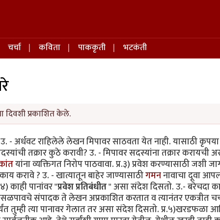
चर्चा
कविता
पाककृती
भटकंती
रे
ा दिवशी प्रकाशित केले.
? उ. - अर्धवट राहिलेले लेखन मिपावर साठवता येत नाही. यासाठी कृपय
या सदस्यांची तक्रार कुठे करावी? उ. - मिपावर सदस्यांना तक्रार करायची 
कांत
यांना व्यक्तिगत निरोप पाठवावा. प्र.३) प्रवेश करण्यासाठी जशी ज
ाय करावे ? उ. - खात्यातून बाहेर जाण्यासाठी
गमन
नावाचा दूवा आपल
४) काही पानांवर "
प्रवेश प्रतिबंधीत
" असा संदेश दिसतो. उ.- बरेचदा क
िसळपावचे संपादक ते लेखन अप्रकाशित करतात व त्यानंतर एकत्रीत चर्
्यंत तुम्ही त्या पानावर गेलात तर असा संदेश दिसतो. प्र.५)खरडफळा 