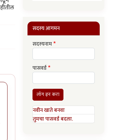
काढून
डवहीतील
सदस्य आगमन
सदस्यनाम
पासवर्ड
लॉग इन करा
नवीन खाते बनवा
तुमचा पासवर्ड बदला.