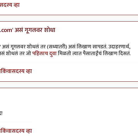
सदस्य व्हा
v.com' असं गूगलवर शोधा
ी
' असं गूगलवर शोधलं तर (सध्यातरी) असं लिखाण सापडतं. उदाहरणार्थ,
असं शोधलं तर जो
पहिलाच दुवा
मिळतो त्यात पैसाताईंचं लिखाण दिसतं.
ा
किंवा
सदस्य व्हा
ी
द!
ा
किंवा
सदस्य व्हा