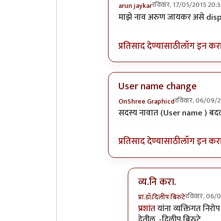
रविवार, 17/05/2015 20:3
arun jaykar
In reply to
नीलकांत या आयडी ला
माझे नाव अरुण जायकर असे displa
प्रतिसाद देण्यासाठी
लॉग इन कर
User name change
रविवार, 06/09/
OnShree Graphicd
In reply to
नीलकांत या आयडी ला
सदस्य नावात (User name ) बदलाय
प्रतिसाद देण्यासाठी
लॉग इन कर
व्य.नि करा.
रविवार, 06/
प्रा.डॉ.दिलीप बिरुटे
In reply to
User name 
प्रशांत
यांना व्यक्तिगत निरो
देतील. -दिलीप बिरुटे