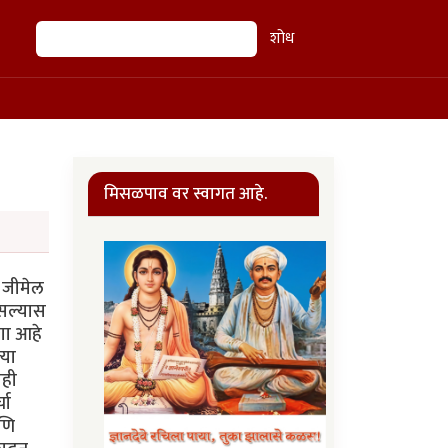
शोध
शोध
मिसळपाव वर स्वागत आहे.
ा जीमेल
असल्यास
ागा आहे
्या
ाही
चा
आणि