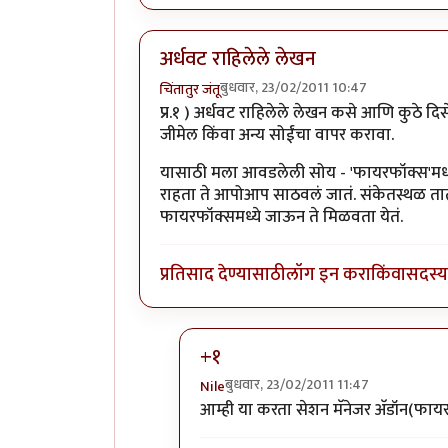
अर्धवट राहिलेले लेखन
बुधवार, 23/02/2011 10:47
चिंतातुर जंतू
प्र.१ ) अर्धवट राहिलेले लेखन कसे आणि कुठे द
जीमेल किंवा अन्य सोईंचा वापर करावा.
यासाठी मला आवडलेली सोय - 'फायरफॉक्स'मध्
राहता ते आपोआप साठवलं जातं. संकेतस्थळ तात्प
फायरफॉक्समध्ये जाऊन ते मिळवता येतं.
प्रतिसाद देण्यासाठी
लॉग इन करा
किंवा
सदस्य 
+१
बुधवार, 23/02/2011 11:47
Nile
In reply to
अर्धवट राहिलेले लेखन
by
चि
आम्ही या करता सेशन मॅनेजर अ‍ॅडॉन(फाय