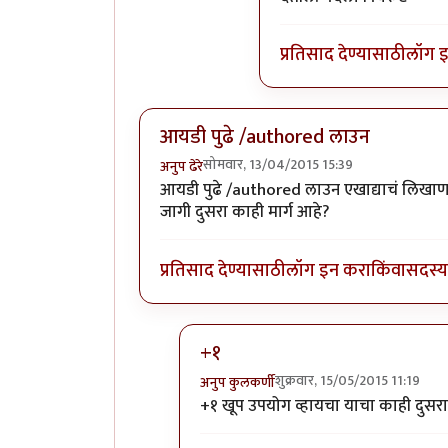
प्रतिसाद देण्यासाठी
लॉग 
आयडी पुढे /authored लाउन
सोमवार, 13/04/2015 15:39
अनुप ढेरे
आयडी पुढे /authored लाउन एखाद्याचं लिखाण
जागी दुसरा काही मार्ग आहे?
प्रतिसाद देण्यासाठी
लॉग इन करा
किंवा
सदस्य 
+१
शुक्रवार, 15/05/2015 11:19
अनुप कुलकर्णी
In reply to
आयडी पुढे /authored ला
+१ खूप उपयोग व्हायचा याचा काही दुसरा