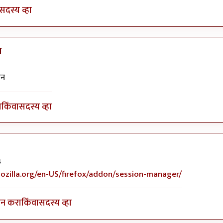
सदस्य व्हा
न
ेन
ा
किंवा
सदस्य व्हा
4
 प्लिज ? वापरुन
by
नरेशकुमार
ozilla.org/en-US/firefox/addon/session-manager/
इन करा
किंवा
सदस्य व्हा