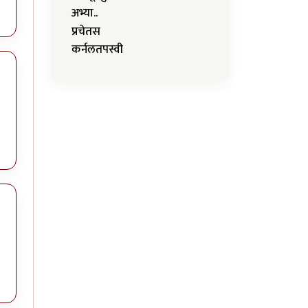
अभ्या..
प्रचेतस
कर्नलतपस्वी