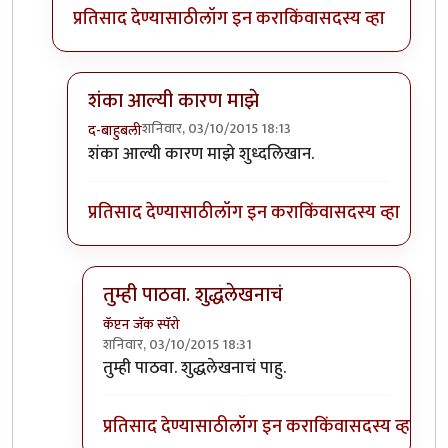
प्रतिसाद देण्यासाठी
लॉग इन करा
किंवा
सदस्य व्हा
शंका आल्यी कारण माझे
शनिवार, 03/10/2015 18:13
द-बाहुबली
In reply to
अशी शंका तरी आपल्या मनात का
by
प्यारे१
शंका आल्यी कारण माझे शुध्दलिखान.
प्रतिसाद देण्यासाठी
लॉग इन करा
किंवा
सदस्य व्हा
तुम्ही पाठवा. शुद्धलेखनाचं
कॅप्टन जॅक स्पॅरो
शनिवार, 03/10/2015 18:31
In reply to
शंका आल्यी कारण माझे
by
द-बाहुबली
तुम्ही पाठवा. शुद्धलेखनाचं पाहु.
प्रतिसाद देण्यासाठी
लॉग इन करा
किंवा
सदस्य व्हा