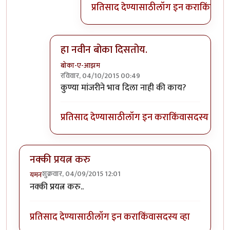
प्रतिसाद देण्यासाठी
लॉग इन करा
किंवा
सदस
हा नवीन बोका दिसतोय.
बोका-ए-आझम
रविवार, 04/10/2015 00:49
In reply to
हलकट चिमण....................
by
अत्रुप्त आत्मा
कुण्या मांजरीने भाव दिला नाही की काय?
प्रतिसाद देण्यासाठी
लॉग इन करा
किंवा
सदस्य व्हा
नक्की प्रयत्न करु
शुक्रवार, 04/09/2015 12:01
यमन
नक्की प्रयत्न करु..
प्रतिसाद देण्यासाठी
लॉग इन करा
किंवा
सदस्य व्हा