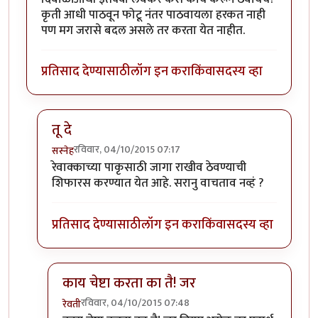
कृती आधी पाठवून फोटू नंतर पाठवायला हरकत नाही
पण मग जरासे बदल असले तर करता येत नाहीत.
प्रतिसाद देण्यासाठी
लॉग इन करा
किंवा
सदस्य व्हा
तू दे
रविवार, 04/10/2015 07:17
सस्नेह
In reply to
मला एक पाकृ पाठवायची आहे,
by
रेवती
रेवाक्काच्या पाकृसाठी जागा राखीव ठेवण्याची
शिफारस करण्यात येत आहे. सरानु वाचताव नव्हं ?
प्रतिसाद देण्यासाठी
लॉग इन करा
किंवा
सदस्य व्हा
काय चेष्टा करता का तै! जर
रविवार, 04/10/2015 07:48
रेवती