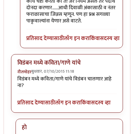
In reply to
तू दे
by
सस्नेह
काय चेष्टा करता का तै! जर नियम असेल तर पदार्थ
दोनदा करणार.......आधी दिवाळी अंकासाठी व नंतर
फराळासाचा जिन्नस म्हणून. पण हा प्रश्न सगळ्या
पाकृवाल्यांना येणार असे वाटते.
प्रतिसाद देण्यासाठी
लॉग इन करा
किंवा
सदस्य व्हा
विडंबन मध्ये कविता/गाणे यांचे
बुधवार, 07/10/2015 11:18
नीलमोहर
विडंबन मध्ये कविता/गाणे यांचे विडंबन चालणार आहे
ना?
प्रतिसाद देण्यासाठी
लॉग इन करा
किंवा
सदस्य व्हा
हो