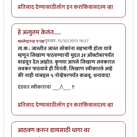
प्रतिसाद देण्यासाठी
लॉग इन करा
किंवा
सदस्य व्हा
हे अत्युत्तम केलंत......
गुरुवार, 15/10/2015 19:37
माम्लेदारचा पन्खा
ता.क.: जास्तीत जास्त लोकांना सहभागी होता यावे
म्हणून लिखाण पाठवण्याची मुदत ३१ ऑक्टोबरपर्यंत
वाढवून देत आहोत. कृपया आपले लिखाण लवकरात
लवकर पाठवावे ही विनंती. लिखाण स्वीकारले आहे
की नाही याबद्दल ५ नोव्हेंबरपर्यंत कळवू. धन्यवाद!
दंडवत स्वीकारावा ___/\___ !!
प्रतिसाद देण्यासाठी
लॉग इन करा
किंवा
सदस्य व्हा
आठवण करुन द्यायसाठी धागा वर