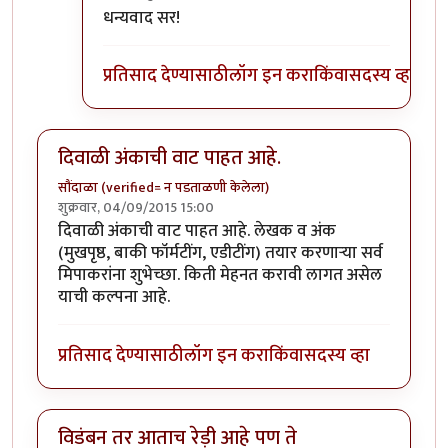
In reply to
पाठवू शकता.
by
प्रा.डॉ.दिलीप बिरुटे
धन्यवाद सर!
प्रतिसाद देण्यासाठी
लॉग इन करा
किंवा
सदस्य व्हा
दिवाळी अंकाची वाट पाहत आहे.
सौंदाळा (verified= न पडताळणी केलेला)
शुक्रवार, 04/09/2015 15:00
दिवाळी अंकाची वाट पाहत आहे. लेखक व अंक
(मुखपृष्ठ, बाकी फॉर्मटींग, एडीटींग) तयार करणार्‍या सर्व
मिपाकरांना शुभेच्छा. किती मेहनत करावी लागत असेल
याची कल्पना आहे.
प्रतिसाद देण्यासाठी
लॉग इन करा
किंवा
सदस्य व्हा
विडंबन तर आताच रेड़ी आहे पण ते