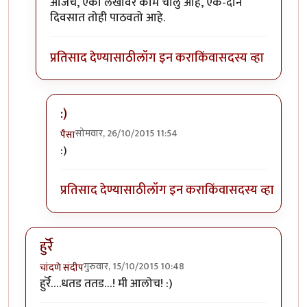
आजच, एका लेखावर काम चालु आहे, एक-दोन
दिवसात तोही पाठवतो आहे.
प्रतिसाद देण्यासाठी
लॉग इन करा
किंवा
सदस्य व्हा
:)
सोमवार, 26/10/2015 11:54
पैसा
In reply to
धन्यवाद संपादक मंडळ
by
विशाल कुलकर्णी
:)
प्रतिसाद देण्यासाठी
लॉग इन करा
किंवा
सदस्य व्हा
हुर्रॆ
गुरुवार, 15/10/2015 10:48
चांदणे संदीप
हुर्रॆ….धतड ततड…! मी आलोच! :)