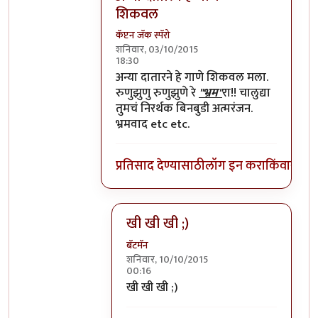
शिकवल
कॅप्टन जॅक स्पॅरो
शनिवार, 03/10/2015
18:30
In reply to
=))
by
प्रचेतस
अन्या दातारने हे गाणे शिकवल मला.
रुणुझुणु रुणुझुणे रे
"भ्रम"
रा!! चालुद्या
तुमचं निरर्थक बिनबुडी अत्मरंजन.
भ्रमवाद etc etc.
प्रतिसाद देण्यासाठी
लॉग इन करा
किंवा
सदस्य
खी खी खी ;)
बॅटमॅन
शनिवार, 10/10/2015
00:16
In reply to
अन्या दातारने हे गाणे शिकवल
खी खी खी ;)