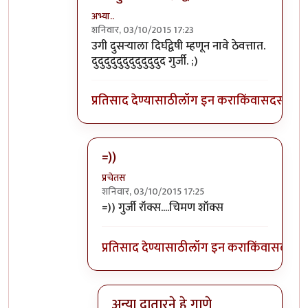
अभ्या..
शनिवार, 03/10/2015 17:23
In reply to
गुर्जीला जवळपास महिन्यानंतर
by
प्रचे
उगी दुसर्‍याला दिर्घद्वेषी म्हणून नावे ठेवत्तात.
दुदुदुदुदुदुदुदुदुदुदुद गुर्जी. ;)
प्रतिसाद देण्यासाठी
लॉग इन करा
किंवा
सदस्य व्हा
=))
प्रचेतस
शनिवार, 03/10/2015 17:25
In reply to
उगी दुसर्‍याला दिर्घद्वेषी
by
अभ्या..
=)) गुर्जी रॉक्स....चिमण शॉक्स
प्रतिसाद देण्यासाठी
लॉग इन करा
किंवा
सदस्य व्
अन्या दातारने हे गाणे