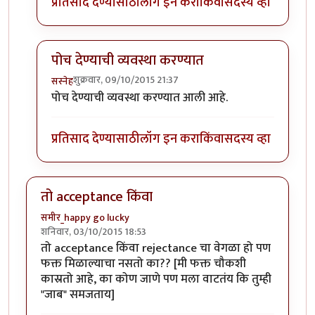
प्रतिसाद देण्यासाठी
लॉग इन करा
किंवा
सदस्य व्हा
पोच देण्याची व्यवस्था करण्यात
शुक्रवार, 09/10/2015 21:37
सस्नेह
In reply to
ज्यांनी पाठवलं त्यांच्यासाठी
by
समीर_happy go 
पोच देण्याची व्यवस्था करण्यात आली आहे.
प्रतिसाद देण्यासाठी
लॉग इन करा
किंवा
सदस्य व्हा
तो acceptance किंवा
समीर_happy go lucky
शनिवार, 03/10/2015 18:53
तो acceptance किंवा rejectance चा वेगळा हो पण
फक्त मिळाल्याचा नसतो का?? [मी फक्त चौकशी
कास्रतो आहे, का कोण जाणे पण मला वाटतंय कि तुम्ही
"जाब" समजताय]