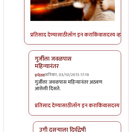
प्रतिसाद देण्यासाठी
लॉग इन करा
किंवा
सदस्य व्हा
गुर्जीला जवळपास
महिन्यानंतर
शनिवार, 03/10/2015 17:19
प्रचेतस
In reply to
हलकट चिमण....................
by
अत्रुप्त आत्मा
गुर्जीला जवळपास महिन्यानंतर अठवण
आलेली दिसते.
प्रतिसाद देण्यासाठी
लॉग इन करा
किंवा
सदस्य व्हा
उगी दुसर्‍याला दिर्घद्वेषी