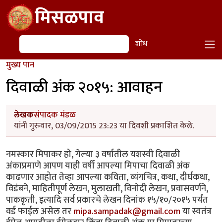
Skip to main content
मिसळपाव
शोध
शोध
मुख्य पान
दिवाळी अंक २०१५: आवाहन
लेखक
संपादक मंडळ
यांनी गुरुवार, 03/09/2015 23:23 या दिवशी प्रकाशित केले.
नमस्कार मिपाकर हो, गेल्या ३ वर्षातील यशस्वी दिवाळी
अंकाप्रमाणे आपण याही वर्षी आपल्या मिपाचा दिवाळी अंक
काढणार आहोत तेव्हा आपल्या कविता, व्यंगचित्र, कथा, दीर्घकथा,
विडंबने, माहितीपूर्ण लेखन, मुलाखती, विनोदी लेखन, प्रवासवर्णने,
पाककृती, इत्यादि सर्व प्रकारचे लेखन दिनांक १५/१०/२०१५ पर्यंत
वर्ड फाईल असेल तर
mipa.sampadak@gmail.com
या स्वतंत्र