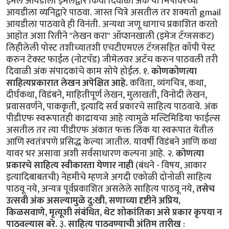
ईमेल आयडीला ईमेलद्वार किंवा दिवाळी अंक या मिपावरच्या
आयडीला व्यनिद्वारे पाठवा. जास्त चित्रे असतील तर शक्यतो gmail
आयडीला पाठवावे ही विनंती. अन्यथा जणू धागाच प्रकाशित करतो
आहोत अशा रितीने "लेखन करा" ऑप्शनखाली (इमेज टॅग्जसकट)
लिहीलेली पोस्ट तशीच्यातशी एचटीएमएल टॅग्जसहित कॉपी पेस्ट
करुन टेक्स्ट फाईल (नोटपॅड) जीमेलवर अटॅच करुन पाठवली तरी
दिवाळी अंक संपादकांचे काम सोपे होईल. १.
कोणकोणत्या
साहित्यप्रकारात लेखन अपेक्षित आहे.
कविता, व्यंगचित्र, कथा,
दीर्घकथा, विडंबने, माहितीपूर्ण लेखन, मुलाखती, विनोदी लेखन,
प्रवासवर्णने, पाककृती, इत्यादि सर्व प्रकारचे साहित्य पाठवावे. अंक
पीडीएफ स्वरूपातही काढायचा आहे त्यामुळे मल्टिमिडिया फाईल्स
असतील तर त्या पीडीएफ अंकात फक्त लिंक या स्वरूपात येतील
आणि स्वतंत्रपणे प्रसिद्ध केल्या जातील. यावर्षी विडंबने आणि कथा
यावर भर असावा अशी सर्वसाधारण कल्पना आहे. २.
कोणत्या
प्रकारचे साहित्य स्वीकारता येणार नाही
(बंधने - विषय, आकार
इत्यादिबाबतची) नेहमीचे म्हणजे अगदी एकोळी दोनोळी साहित्य
पाठवू नये, अन्यत्र पूर्वप्रकाशित असलेले साहित्य पाठवू नये,
तसेच
उत्सवी अंक असल्यामुळे दु:खी, सणाच्या दृष्टीने अप्रिय,
किळसवाणे, मृत्यूशी संबंधित, थेट शोकांतिका असे प्रकार कृपया न
पाठवल्यास बरे.
३.
साहित्य पाठवण्याची अंतिम तारीख
: