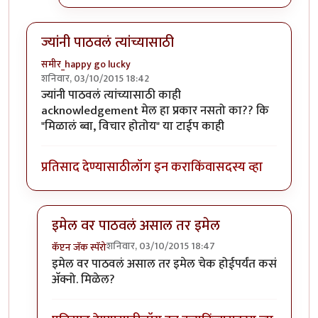
ज्यांनी पाठवलं त्यांच्यासाठी
समीर_happy go lucky
शनिवार, 03/10/2015 18:42
ज्यांनी पाठवलं त्यांच्यासाठी काही
acknowledgement मेल हा प्रकार नसतो का?? कि
"मिळालं ब्वा, विचार होतोय" या टाईप काही
प्रतिसाद देण्यासाठी
लॉग इन करा
किंवा
सदस्य व्हा
इमेल वर पाठवलं असाल तर इमेल
शनिवार, 03/10/2015 18:47
कॅप्टन जॅक स्पॅरो
In reply to
ज्यांनी पाठवलं त्यांच्यासाठी
by
समीर_happy go 
इमेल वर पाठवलं असाल तर इमेल चेक होईपर्यंत कसं
अ‍ॅक्नो. मिळेल?