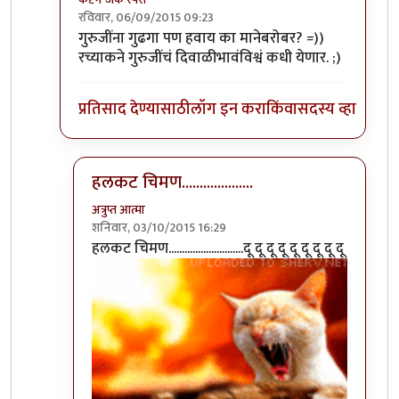
रविवार, 06/09/2015 09:23
In reply to
फक्त मान मिळेल बर हो गुर्जी.
by
अन्या दातार
गुरुजींना गुढगा पण हवाय का मानेबरोबर? =))
रच्याकने गुरुजींचं दिवाळीभावंविश्वं कधी येणार. ;)
प्रतिसाद देण्यासाठी
लॉग इन करा
किंवा
सदस्य व्हा
हलकट चिमण....................
अत्रुप्त आत्मा
शनिवार, 03/10/2015 16:29
In reply to
गुरुजींना गुढगा पण हवाय का
by
कॅप्टन जॅक 
हलकट चिमण............................दू दू दू दू दू दू दू दू दू