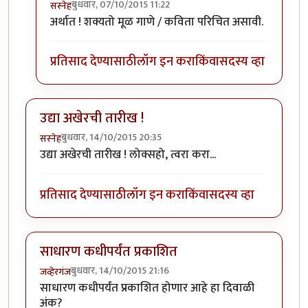
बुधवार, 07/10/2015 11:22
सस्नेह
In reply to
विडंबन मध्ये कविता/गाणे यांचे
by
नीलमोहर
अर्थात ! शक्यतो मूळ गाणे / कविता परिचित असावी.
प्रतिसाद देण्यासाठी
लॉग इन करा
किंवा
सदस्य व्हा
उद्या अखेरची तारीख !
बुधवार, 14/10/2015 20:35
सस्नेह
उद्या अखेरची तारीख ! लोक्सहो, त्वरा करा...
प्रतिसाद देण्यासाठी
लॉग इन करा
किंवा
सदस्य व्हा
साधारण कधीपर्यंत प्रकाशित
बुधवार, 14/10/2015 21:16
जव्हेरगंज
साधारण कधीपर्यंत प्रकाशित होणार आहे हा दिवाळी
अंक?