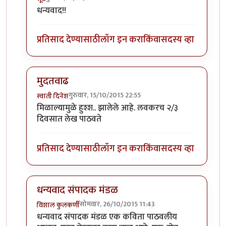
In reply to
मुदतवाढ
by
संपादक मंडळ
धन्यवाद!!
प्रतिसाद देण्यासाठी
लॉग इन करा
किंवा
सदस्य व्हा
मुदतवाढ
गुरुवार, 15/10/2015 22:55
स्वाती दिनेश
In reply to
मुदतवाढ
by
संपादक मंडळ
मिळाल्यामुळे हुश्श.. झालेले आहे. लवकरच २/३
दिवसात लेख पाठवते
प्रतिसाद देण्यासाठी
लॉग इन करा
किंवा
सदस्य व्हा
धन्यवाद संपादक मंडळ
सोमवार, 26/10/2015 11:43
विशाल कुलकर्णी
In reply to
मुदतवाढ
by
संपादक मंडळ
धन्यवाद संपादक मंडळ एक कविता पाठवलीय