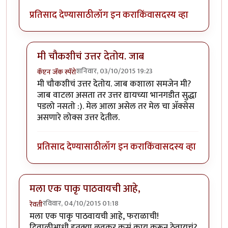
प्रतिसाद देण्यासाठी
लॉग इन करा
किंवा
सदस्य व्हा
मी चौकशीचं उत्तर देतोय. जाब
शनिवार, 03/10/2015 19:23
कॅप्टन जॅक स्पॅरो
In reply to
तो acceptance किंवा
by
समीर_happy go lu
मी चौकशीचं उत्तर देतोय. जाब कशाला समजेन मी?
जाब वाटला असता तर उत्तर द्यायच्या भानगडीत सुद्धा
पडलो नसतो :). मेल आला असेल तर मेल चा अ‍ॅक्सेस
असणारे लोक्स उत्तर देतील.
प्रतिसाद देण्यासाठी
लॉग इन करा
किंवा
सदस्य व्हा
मला एक पाकृ पाठवायची आहे,
रविवार, 04/10/2015 01:18
रेवती
मला एक पाकृ पाठवायची आहे, फराळाची!
दिवाळीआधी इतक्या लवकर कसं काय करून ठेवायचं?