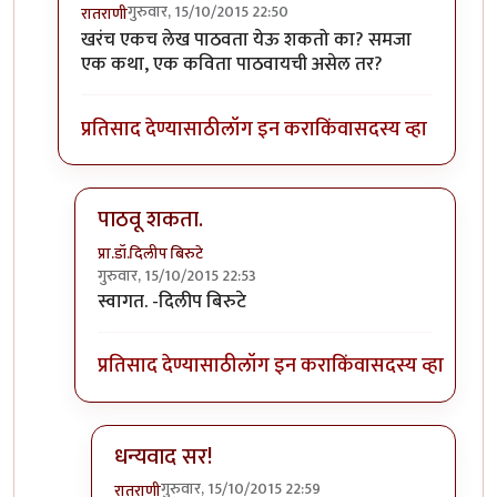
गुरुवार, 15/10/2015 22:50
रातराणी
In reply to
सूचना वजा विनंती
by
अमृत
खरंच एकच लेख पाठवता येऊ शकतो का? समजा
एक कथा, एक कविता पाठवायची असेल तर?
प्रतिसाद देण्यासाठी
लॉग इन करा
किंवा
सदस्य व्हा
पाठवू शकता.
प्रा.डॉ.दिलीप बिरुटे
गुरुवार, 15/10/2015 22:53
In reply to
खरंच एकच लेख पाठवता येऊ शकतो
by
रातर
स्वागत. -दिलीप बिरुटे
प्रतिसाद देण्यासाठी
लॉग इन करा
किंवा
सदस्य व्हा
धन्यवाद सर!
गुरुवार, 15/10/2015 22:59
रातराणी