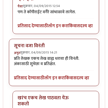
शुक्रवार, 04/09/2015 12:54
पैसा
In reply to
अनुवाद ?
by
मितान
पण ते कॉपीराईट वगैरे सांभाळावे लागेल.
प्रतिसाद देण्यासाठी
लॉग इन करा
किंवा
सदस्य व्हा
सूचना वजा विनंती
शुक्रवार, 04/09/2015 14:21
अमृत
प्रति लेखक एकच लेख ग्राह्य धरावा ही विनंती.
अंकासाठी शुभेछा व प्रतिक्षेत.
प्रतिसाद देण्यासाठी
लॉग इन करा
किंवा
सदस्य व्हा
खरंच एकच लेख पाठवता येऊ
शकतो