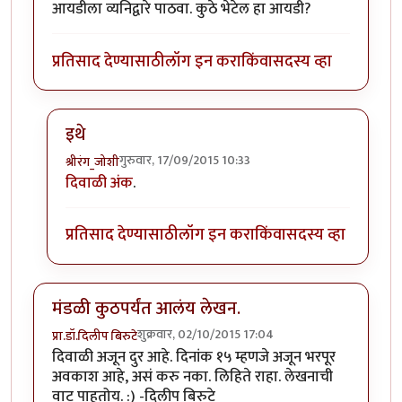
आयडीला व्यनिद्वारे पाठवा. कुठे भेटेल हा आयडी?
प्रतिसाद देण्यासाठी
लॉग इन करा
किंवा
सदस्य व्हा
इथे
गुरुवार, 17/09/2015 10:33
श्रीरंग_जोशी
In reply to
इच्छुक...
by
जव्हेरगंज
दिवाळी अंक
.
प्रतिसाद देण्यासाठी
लॉग इन करा
किंवा
सदस्य व्हा
मंडळी कुठपर्यंत आलंय लेखन.
शुक्रवार, 02/10/2015 17:04
प्रा.डॉ.दिलीप बिरुटे
दिवाळी अजून दुर आहे. दिनांक १५ म्हणजे अजून भरपूर
अवकाश आहे, असं करु नका. लिहिते राहा. लेखनाची
वाट पाहतोय. :) -दिलीप बिरुटे