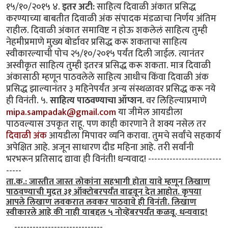
१५/१०/२०१५ ४.
इतर अटी:
साहित्य दिवाळी अंकात प्रसिद्ध
करण्याच्या बाबतीत दिवाळी अंक संपादक मंडळाचा निर्णय अंतिम
राहील. दिवाळी अंकात समाविष्ट न होऊ शकलेलं साहित्य तुम्ही
नेहमीप्रमाणे मुख्य बोर्डावर प्रसिद्ध करू शकताच! साहित्य
स्वीकारल्याची पोच २५/१०/२०१५ पर्यंत दिली जाईल. त्यानंतर
अस्वीकृत साहित्य तुम्ही इतरत्र प्रसिद्ध करू शकता. मात्र दिवाळी
अंकासाठी म्हणून पाठवलेले साहित्य आधीच किंवा दिवाळी अंक
प्रसिद्ध झाल्यानंतर ३ महिनेपर्यंत अन्य संस्थळावर प्रसिद्ध करू नये
ही विनंती. ५.
साहित्य पाठवण्याचा ऑप्शन.
वर लिहिल्याप्रमाणे
mipa.sampadak@gmail.com
या जीमेल आयडीला
पाठवल्यास उपकृत राहू. पण काही कारणाने ते शक्य नसेल तर
दिवाळी अंक
आयडीला मिपावर व्यनि करावा. तुमचे सर्वांचे सहकार्य
अपेक्षित आहे. अजून साधारण दीड महिना आहे. तरी सर्वांनी
भरभरून प्रतिसाद द्यावा ही विनंती! धन्यवाद! ------------------------
-----
ता.क.: जास्तीत जास्त लोकांना सहभागी होता यावे म्हणून लिखाण
पाठवण्याची मुदत ३१ ऑक्टोबरपर्यंत वाढवून देत आहोत. कृपया
आपले लिखाण लवकरात लवकर पाठवावे ही विनंती. लिखाण
स्वीकारले आहे की नाही याबद्दल ५ नोव्हेंबरपर्यंत कळवू. धन्यवाद!
. . -----------------------------