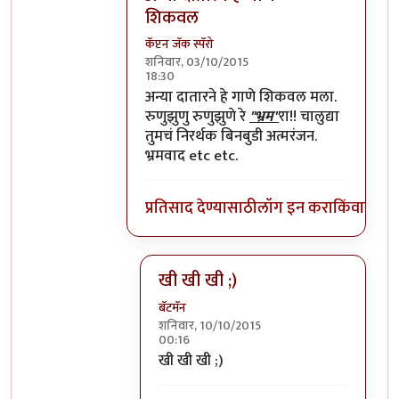
शिकवल
कॅप्टन जॅक स्पॅरो
शनिवार, 03/10/2015
18:30
In reply to
=))
by
प्रचेतस
अन्या दातारने हे गाणे शिकवल मला.
रुणुझुणु रुणुझुणे रे
"भ्रम"
रा!! चालुद्या
तुमचं निरर्थक बिनबुडी अत्मरंजन.
भ्रमवाद etc etc.
प्रतिसाद देण्यासाठी
लॉग इन करा
किंवा
सदस्य
खी खी खी ;)
बॅटमॅन
शनिवार, 10/10/2015
00:16
In reply to
अन्या दातारने हे गाणे शिकवल
खी खी खी ;)