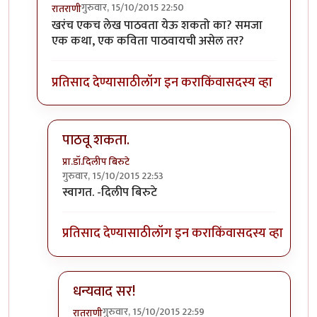
गुरुवार, 15/10/2015 22:50
रातराणी
In reply to
सूचना वजा विनंती
by
अमृत
खरंच एकच लेख पाठवता येऊ शकतो का? समजा
एक कथा, एक कविता पाठवायची असेल तर?
प्रतिसाद देण्यासाठी
लॉग इन करा
किंवा
सदस्य व्हा
पाठवू शकता.
प्रा.डॉ.दिलीप बिरुटे
गुरुवार, 15/10/2015 22:53
In reply to
खरंच एकच लेख पाठवता येऊ शकतो
by
रातर
स्वागत. -दिलीप बिरुटे
प्रतिसाद देण्यासाठी
लॉग इन करा
किंवा
सदस्य व्हा
धन्यवाद सर!
गुरुवार, 15/10/2015 22:59
रातराणी