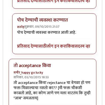
प्रतिसाद देण्यासाठी
लॉग इन करा
किंवा
सदस्य व्हा
पोच देण्याची व्यवस्था करण्यात
शुक्रवार, 09/10/2015 21:37
सस्नेह
In reply to
ज्यांनी पाठवलं त्यांच्यासाठी
by
समीर_happy go 
पोच देण्याची व्यवस्था करण्यात आली आहे.
प्रतिसाद देण्यासाठी
लॉग इन करा
किंवा
सदस्य व्हा
तो acceptance किंवा
समीर_happy go lucky
शनिवार, 03/10/2015 18:53
तो acceptance किंवा rejectance चा वेगळा हो पण
फक्त मिळाल्याचा नसतो का?? [मी फक्त चौकशी
कास्रतो आहे, का कोण जाणे पण मला वाटतंय कि तुम्ही
"जाब" समजताय]