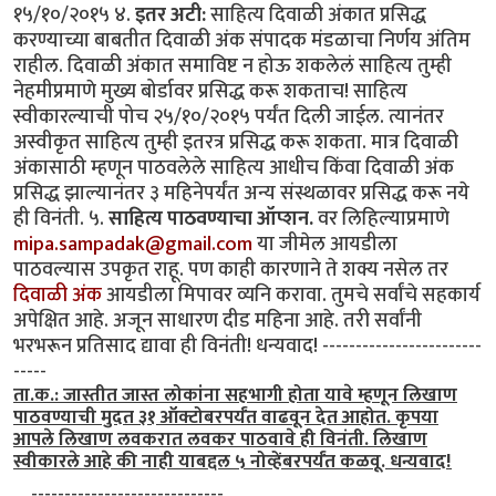
१५/१०/२०१५ ४.
इतर अटी:
साहित्य दिवाळी अंकात प्रसिद्ध
करण्याच्या बाबतीत दिवाळी अंक संपादक मंडळाचा निर्णय अंतिम
राहील. दिवाळी अंकात समाविष्ट न होऊ शकलेलं साहित्य तुम्ही
नेहमीप्रमाणे मुख्य बोर्डावर प्रसिद्ध करू शकताच! साहित्य
स्वीकारल्याची पोच २५/१०/२०१५ पर्यंत दिली जाईल. त्यानंतर
अस्वीकृत साहित्य तुम्ही इतरत्र प्रसिद्ध करू शकता. मात्र दिवाळी
अंकासाठी म्हणून पाठवलेले साहित्य आधीच किंवा दिवाळी अंक
प्रसिद्ध झाल्यानंतर ३ महिनेपर्यंत अन्य संस्थळावर प्रसिद्ध करू नये
ही विनंती. ५.
साहित्य पाठवण्याचा ऑप्शन.
वर लिहिल्याप्रमाणे
mipa.sampadak@gmail.com
या जीमेल आयडीला
पाठवल्यास उपकृत राहू. पण काही कारणाने ते शक्य नसेल तर
दिवाळी अंक
आयडीला मिपावर व्यनि करावा. तुमचे सर्वांचे सहकार्य
अपेक्षित आहे. अजून साधारण दीड महिना आहे. तरी सर्वांनी
भरभरून प्रतिसाद द्यावा ही विनंती! धन्यवाद! ------------------------
-----
ता.क.: जास्तीत जास्त लोकांना सहभागी होता यावे म्हणून लिखाण
पाठवण्याची मुदत ३१ ऑक्टोबरपर्यंत वाढवून देत आहोत. कृपया
आपले लिखाण लवकरात लवकर पाठवावे ही विनंती. लिखाण
स्वीकारले आहे की नाही याबद्दल ५ नोव्हेंबरपर्यंत कळवू. धन्यवाद!
. . -----------------------------