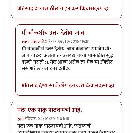
प्रतिसाद देण्यासाठी
लॉग इन करा
किंवा
सदस्य व्हा
मी चौकशीचं उत्तर देतोय. जाब
शनिवार, 03/10/2015 19:23
कॅप्टन जॅक स्पॅरो
In reply to
तो acceptance किंवा
by
समीर_happy go lu
मी चौकशीचं उत्तर देतोय. जाब कशाला समजेन मी?
जाब वाटला असता तर उत्तर द्यायच्या भानगडीत सुद्धा
पडलो नसतो :). मेल आला असेल तर मेल चा अ‍ॅक्सेस
असणारे लोक्स उत्तर देतील.
प्रतिसाद देण्यासाठी
लॉग इन करा
किंवा
सदस्य व्हा
मला एक पाकृ पाठवायची आहे,
रविवार, 04/10/2015 01:18
रेवती
मला एक पाकृ पाठवायची आहे, फराळाची!
दिवाळीआधी इतक्या लवकर कसं काय करून ठेवायचं?