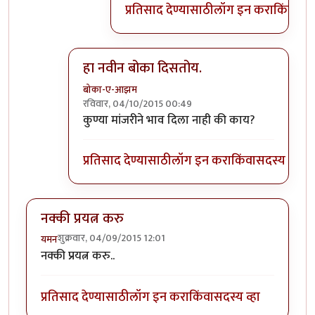
प्रतिसाद देण्यासाठी
लॉग इन करा
किंवा
सदस
हा नवीन बोका दिसतोय.
बोका-ए-आझम
रविवार, 04/10/2015 00:49
In reply to
हलकट चिमण....................
by
अत्रुप्त आत्मा
कुण्या मांजरीने भाव दिला नाही की काय?
प्रतिसाद देण्यासाठी
लॉग इन करा
किंवा
सदस्य व्हा
नक्की प्रयत्न करु
शुक्रवार, 04/09/2015 12:01
यमन
नक्की प्रयत्न करु..
प्रतिसाद देण्यासाठी
लॉग इन करा
किंवा
सदस्य व्हा