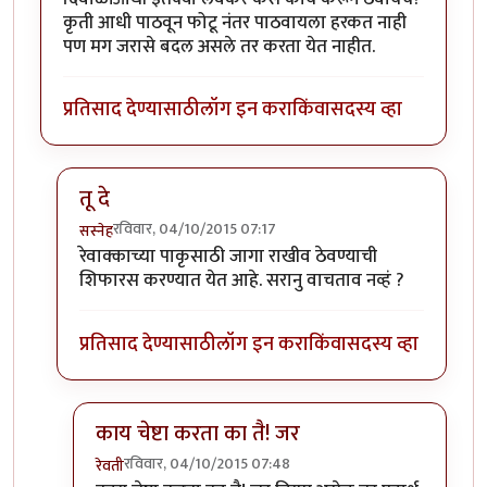
कृती आधी पाठवून फोटू नंतर पाठवायला हरकत नाही
पण मग जरासे बदल असले तर करता येत नाहीत.
प्रतिसाद देण्यासाठी
लॉग इन करा
किंवा
सदस्य व्हा
तू दे
रविवार, 04/10/2015 07:17
सस्नेह
In reply to
मला एक पाकृ पाठवायची आहे,
by
रेवती
रेवाक्काच्या पाकृसाठी जागा राखीव ठेवण्याची
शिफारस करण्यात येत आहे. सरानु वाचताव नव्हं ?
प्रतिसाद देण्यासाठी
लॉग इन करा
किंवा
सदस्य व्हा
काय चेष्टा करता का तै! जर
रविवार, 04/10/2015 07:48
रेवती