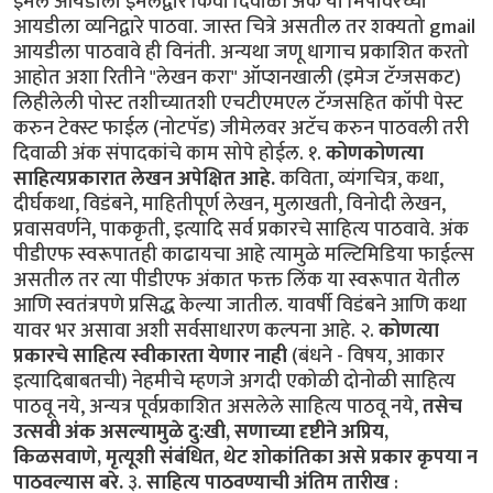
ईमेल आयडीला ईमेलद्वार किंवा दिवाळी अंक या मिपावरच्या
आयडीला व्यनिद्वारे पाठवा. जास्त चित्रे असतील तर शक्यतो gmail
आयडीला पाठवावे ही विनंती. अन्यथा जणू धागाच प्रकाशित करतो
आहोत अशा रितीने "लेखन करा" ऑप्शनखाली (इमेज टॅग्जसकट)
लिहीलेली पोस्ट तशीच्यातशी एचटीएमएल टॅग्जसहित कॉपी पेस्ट
करुन टेक्स्ट फाईल (नोटपॅड) जीमेलवर अटॅच करुन पाठवली तरी
दिवाळी अंक संपादकांचे काम सोपे होईल. १.
कोणकोणत्या
साहित्यप्रकारात लेखन अपेक्षित आहे.
कविता, व्यंगचित्र, कथा,
दीर्घकथा, विडंबने, माहितीपूर्ण लेखन, मुलाखती, विनोदी लेखन,
प्रवासवर्णने, पाककृती, इत्यादि सर्व प्रकारचे साहित्य पाठवावे. अंक
पीडीएफ स्वरूपातही काढायचा आहे त्यामुळे मल्टिमिडिया फाईल्स
असतील तर त्या पीडीएफ अंकात फक्त लिंक या स्वरूपात येतील
आणि स्वतंत्रपणे प्रसिद्ध केल्या जातील. यावर्षी विडंबने आणि कथा
यावर भर असावा अशी सर्वसाधारण कल्पना आहे. २.
कोणत्या
प्रकारचे साहित्य स्वीकारता येणार नाही
(बंधने - विषय, आकार
इत्यादिबाबतची) नेहमीचे म्हणजे अगदी एकोळी दोनोळी साहित्य
पाठवू नये, अन्यत्र पूर्वप्रकाशित असलेले साहित्य पाठवू नये,
तसेच
उत्सवी अंक असल्यामुळे दु:खी, सणाच्या दृष्टीने अप्रिय,
किळसवाणे, मृत्यूशी संबंधित, थेट शोकांतिका असे प्रकार कृपया न
पाठवल्यास बरे.
३.
साहित्य पाठवण्याची अंतिम तारीख
: