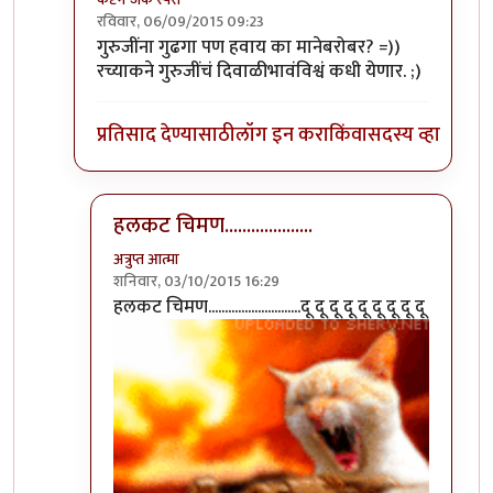
रविवार, 06/09/2015 09:23
In reply to
फक्त मान मिळेल बर हो गुर्जी.
by
अन्या दातार
गुरुजींना गुढगा पण हवाय का मानेबरोबर? =))
रच्याकने गुरुजींचं दिवाळीभावंविश्वं कधी येणार. ;)
प्रतिसाद देण्यासाठी
लॉग इन करा
किंवा
सदस्य व्हा
हलकट चिमण....................
अत्रुप्त आत्मा
शनिवार, 03/10/2015 16:29
In reply to
गुरुजींना गुढगा पण हवाय का
by
कॅप्टन जॅक 
हलकट चिमण............................दू दू दू दू दू दू दू दू दू