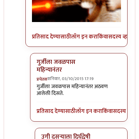
प्रतिसाद देण्यासाठी
लॉग इन करा
किंवा
सदस्य व्हा
गुर्जीला जवळपास
महिन्यानंतर
शनिवार, 03/10/2015 17:19
प्रचेतस
In reply to
हलकट चिमण....................
by
अत्रुप्त आत्मा
गुर्जीला जवळपास महिन्यानंतर अठवण
आलेली दिसते.
प्रतिसाद देण्यासाठी
लॉग इन करा
किंवा
सदस्य व्हा
उगी दुसर्‍याला दिर्घद्वेषी