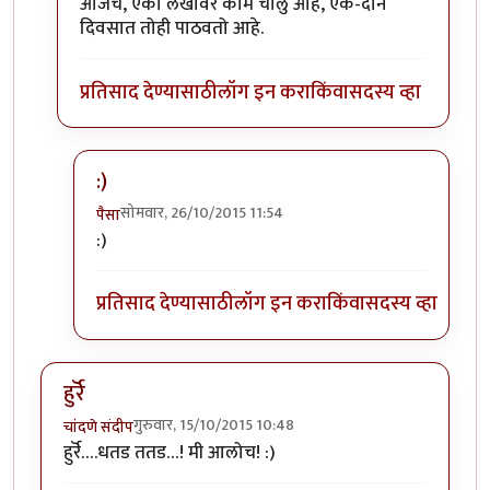
आजच, एका लेखावर काम चालु आहे, एक-दोन
दिवसात तोही पाठवतो आहे.
प्रतिसाद देण्यासाठी
लॉग इन करा
किंवा
सदस्य व्हा
:)
सोमवार, 26/10/2015 11:54
पैसा
In reply to
धन्यवाद संपादक मंडळ
by
विशाल कुलकर्णी
:)
प्रतिसाद देण्यासाठी
लॉग इन करा
किंवा
सदस्य व्हा
हुर्रॆ
गुरुवार, 15/10/2015 10:48
चांदणे संदीप
हुर्रॆ….धतड ततड…! मी आलोच! :)