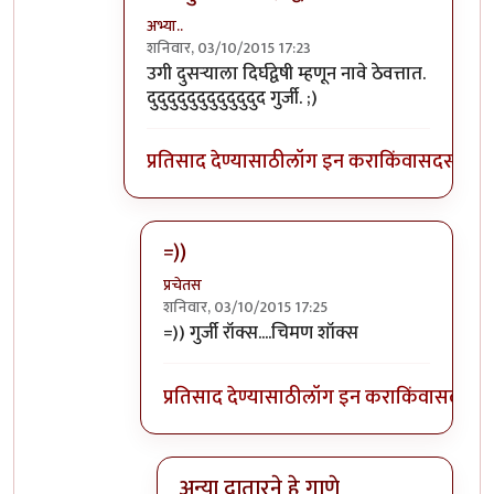
अभ्या..
शनिवार, 03/10/2015 17:23
In reply to
गुर्जीला जवळपास महिन्यानंतर
by
प्रचे
उगी दुसर्‍याला दिर्घद्वेषी म्हणून नावे ठेवत्तात.
दुदुदुदुदुदुदुदुदुदुदुद गुर्जी. ;)
प्रतिसाद देण्यासाठी
लॉग इन करा
किंवा
सदस्य व्हा
=))
प्रचेतस
शनिवार, 03/10/2015 17:25
In reply to
उगी दुसर्‍याला दिर्घद्वेषी
by
अभ्या..
=)) गुर्जी रॉक्स....चिमण शॉक्स
प्रतिसाद देण्यासाठी
लॉग इन करा
किंवा
सदस्य व्
अन्या दातारने हे गाणे