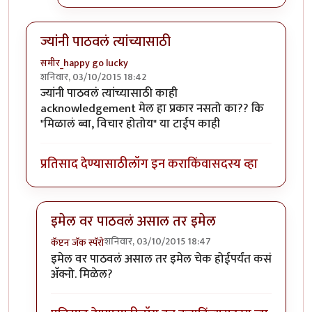
ज्यांनी पाठवलं त्यांच्यासाठी
समीर_happy go lucky
शनिवार, 03/10/2015 18:42
ज्यांनी पाठवलं त्यांच्यासाठी काही
acknowledgement मेल हा प्रकार नसतो का?? कि
"मिळालं ब्वा, विचार होतोय" या टाईप काही
प्रतिसाद देण्यासाठी
लॉग इन करा
किंवा
सदस्य व्हा
इमेल वर पाठवलं असाल तर इमेल
शनिवार, 03/10/2015 18:47
कॅप्टन जॅक स्पॅरो
In reply to
ज्यांनी पाठवलं त्यांच्यासाठी
by
समीर_happy go 
इमेल वर पाठवलं असाल तर इमेल चेक होईपर्यंत कसं
अ‍ॅक्नो. मिळेल?