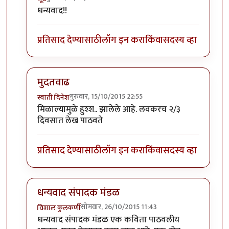
In reply to
मुदतवाढ
by
संपादक मंडळ
धन्यवाद!!
प्रतिसाद देण्यासाठी
लॉग इन करा
किंवा
सदस्य व्हा
मुदतवाढ
गुरुवार, 15/10/2015 22:55
स्वाती दिनेश
In reply to
मुदतवाढ
by
संपादक मंडळ
मिळाल्यामुळे हुश्श.. झालेले आहे. लवकरच २/३
दिवसात लेख पाठवते
प्रतिसाद देण्यासाठी
लॉग इन करा
किंवा
सदस्य व्हा
धन्यवाद संपादक मंडळ
सोमवार, 26/10/2015 11:43
विशाल कुलकर्णी
In reply to
मुदतवाढ
by
संपादक मंडळ
धन्यवाद संपादक मंडळ एक कविता पाठवलीय