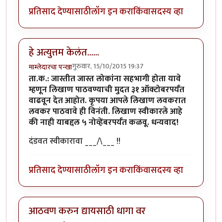
प्रतिसाद देण्यासाठी
लॉग इन करा
किंवा
सदस्य व्हा
हे अत्युत्तम केलंत......
गुरुवार, 15/10/2015 19:37
माम्लेदारचा पन्खा
ता.क.: जास्तीत जास्त लोकांना सहभागी होता यावे
म्हणून लिखाण पाठवण्याची मुदत ३१ ऑक्टोबरपर्यंत
वाढवून देत आहोत. कृपया आपले लिखाण लवकरात
लवकर पाठवावे ही विनंती. लिखाण स्वीकारले आहे
की नाही याबद्दल ५ नोव्हेंबरपर्यंत कळवू. धन्यवाद!
दंडवत स्वीकारावा ___/\___ !!
प्रतिसाद देण्यासाठी
लॉग इन करा
किंवा
सदस्य व्हा
आठवण करुन द्यायसाठी धागा वर