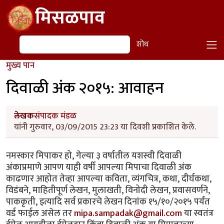
Skip to main content
मिसळपाव
शोध
शोध
मुख्य पान
दिवाळी अंक २०१५: आवाहन
लेखक
संपादक मंडळ
यांनी गुरुवार, 03/09/2015 23:23 या दिवशी प्रकाशित केले.
नमस्कार मिपाकर हो, गेल्या ३ वर्षातील यशस्वी दिवाळी
अंकाप्रमाणे आपण याही वर्षी आपल्या मिपाचा दिवाळी अंक
काढणार आहोत तेव्हा आपल्या कविता, व्यंगचित्र, कथा, दीर्घकथा,
विडंबने, माहितीपूर्ण लेखन, मुलाखती, विनोदी लेखन, प्रवासवर्णने,
पाककृती, इत्यादि सर्व प्रकारचे लेखन दिनांक १५/१०/२०१५ पर्यंत
वर्ड फाईल असेल तर
mipa.sampadak@gmail.com
या स्वतंत्र