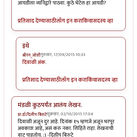
आयडीला व्यनिद्वारे पाठवा. कुठे भेटेल हा आयडी?
प्रतिसाद देण्यासाठी
लॉग इन करा
किंवा
सदस्य व्हा
इथे
गुरुवार, 17/09/2015 10:33
श्रीरंग_जोशी
In reply to
इच्छुक...
by
जव्हेरगंज
दिवाळी अंक
.
प्रतिसाद देण्यासाठी
लॉग इन करा
किंवा
सदस्य व्हा
मंडळी कुठपर्यंत आलंय लेखन.
शुक्रवार, 02/10/2015 17:04
प्रा.डॉ.दिलीप बिरुटे
दिवाळी अजून दुर आहे. दिनांक १५ म्हणजे अजून भरपूर
अवकाश आहे, असं करु नका. लिहिते राहा. लेखनाची
वाट पाहतोय. :) -दिलीप बिरुटे