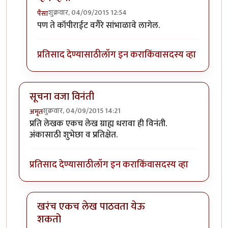
शुक्रवार, 04/09/2015 12:54
पैसा
In reply to
अनुवाद ?
by
मितान
पण ते कॉपीराईट वगैरे सांभाळावे लागेल.
प्रतिसाद देण्यासाठी
लॉग इन करा
किंवा
सदस्य व्हा
सूचना वजा विनंती
शुक्रवार, 04/09/2015 14:21
अमृत
प्रति लेखक एकच लेख ग्राह्य धरावा ही विनंती.
अंकासाठी शुभेछा व प्रतिक्षेत.
प्रतिसाद देण्यासाठी
लॉग इन करा
किंवा
सदस्य व्हा
खरंच एकच लेख पाठवता येऊ
शकतो