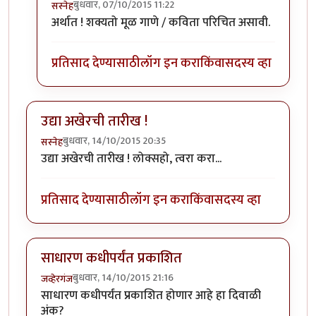
बुधवार, 07/10/2015 11:22
सस्नेह
In reply to
विडंबन मध्ये कविता/गाणे यांचे
by
नीलमोहर
अर्थात ! शक्यतो मूळ गाणे / कविता परिचित असावी.
प्रतिसाद देण्यासाठी
लॉग इन करा
किंवा
सदस्य व्हा
उद्या अखेरची तारीख !
बुधवार, 14/10/2015 20:35
सस्नेह
उद्या अखेरची तारीख ! लोक्सहो, त्वरा करा...
प्रतिसाद देण्यासाठी
लॉग इन करा
किंवा
सदस्य व्हा
साधारण कधीपर्यंत प्रकाशित
बुधवार, 14/10/2015 21:16
जव्हेरगंज
साधारण कधीपर्यंत प्रकाशित होणार आहे हा दिवाळी
अंक?