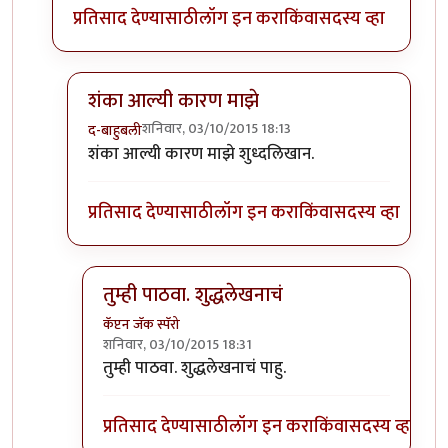
प्रतिसाद देण्यासाठी
लॉग इन करा
किंवा
सदस्य व्हा
शंका आल्यी कारण माझे
शनिवार, 03/10/2015 18:13
द-बाहुबली
In reply to
अशी शंका तरी आपल्या मनात का
by
प्यारे१
शंका आल्यी कारण माझे शुध्दलिखान.
प्रतिसाद देण्यासाठी
लॉग इन करा
किंवा
सदस्य व्हा
तुम्ही पाठवा. शुद्धलेखनाचं
कॅप्टन जॅक स्पॅरो
शनिवार, 03/10/2015 18:31
In reply to
शंका आल्यी कारण माझे
by
द-बाहुबली
तुम्ही पाठवा. शुद्धलेखनाचं पाहु.
प्रतिसाद देण्यासाठी
लॉग इन करा
किंवा
सदस्य व्हा