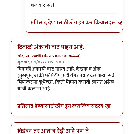
In reply to
पाठवू शकता.
by
प्रा.डॉ.दिलीप बिरुटे
धन्यवाद सर!
प्रतिसाद देण्यासाठी
लॉग इन करा
किंवा
सदस्य व्हा
दिवाळी अंकाची वाट पाहत आहे.
सौंदाळा (verified= न पडताळणी केलेला)
शुक्रवार, 04/09/2015 15:00
दिवाळी अंकाची वाट पाहत आहे. लेखक व अंक
(मुखपृष्ठ, बाकी फॉर्मटींग, एडीटींग) तयार करणार्‍या सर्व
मिपाकरांना शुभेच्छा. किती मेहनत करावी लागत असेल
याची कल्पना आहे.
प्रतिसाद देण्यासाठी
लॉग इन करा
किंवा
सदस्य व्हा
विडंबन तर आताच रेड़ी आहे पण ते