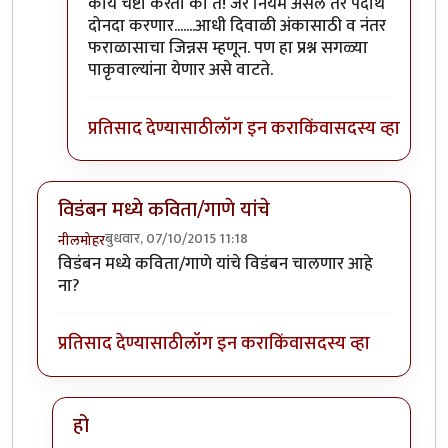
In reply to
तू दे
by
सस्नेह
काय चेष्टा करता का तै! जर नियम असेल तर पदार्थ
दोनदा करणार.......आधी दिवाळी अंकासाठी व नंतर
फराळासाचा जिन्नस म्हणून. पण हा प्रश्न सगळ्या
पाकृवाल्यांना येणार असे वाटते.
प्रतिसाद देण्यासाठी
लॉग इन करा
किंवा
सदस्य व्हा
विडंबन मध्ये कविता/गाणे यांचे
बुधवार, 07/10/2015 11:18
नीलमोहर
विडंबन मध्ये कविता/गाणे यांचे विडंबन चालणार आहे
ना?
प्रतिसाद देण्यासाठी
लॉग इन करा
किंवा
सदस्य व्हा
हो