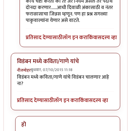
In reply to
तू दे
by
सस्नेह
काय चेष्टा करता का तै! जर नियम असेल तर पदार्थ
दोनदा करणार.......आधी दिवाळी अंकासाठी व नंतर
फराळासाचा जिन्नस म्हणून. पण हा प्रश्न सगळ्या
पाकृवाल्यांना येणार असे वाटते.
प्रतिसाद देण्यासाठी
लॉग इन करा
किंवा
सदस्य व्हा
विडंबन मध्ये कविता/गाणे यांचे
बुधवार, 07/10/2015 11:18
नीलमोहर
विडंबन मध्ये कविता/गाणे यांचे विडंबन चालणार आहे
ना?
प्रतिसाद देण्यासाठी
लॉग इन करा
किंवा
सदस्य व्हा
हो