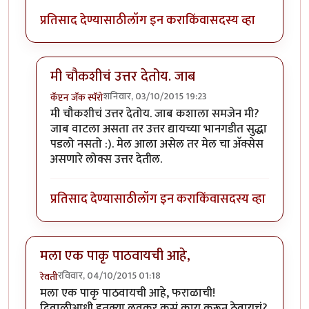
प्रतिसाद देण्यासाठी
लॉग इन करा
किंवा
सदस्य व्हा
मी चौकशीचं उत्तर देतोय. जाब
शनिवार, 03/10/2015 19:23
कॅप्टन जॅक स्पॅरो
In reply to
तो acceptance किंवा
by
समीर_happy go lu
मी चौकशीचं उत्तर देतोय. जाब कशाला समजेन मी?
जाब वाटला असता तर उत्तर द्यायच्या भानगडीत सुद्धा
पडलो नसतो :). मेल आला असेल तर मेल चा अ‍ॅक्सेस
असणारे लोक्स उत्तर देतील.
प्रतिसाद देण्यासाठी
लॉग इन करा
किंवा
सदस्य व्हा
मला एक पाकृ पाठवायची आहे,
रविवार, 04/10/2015 01:18
रेवती
मला एक पाकृ पाठवायची आहे, फराळाची!
दिवाळीआधी इतक्या लवकर कसं काय करून ठेवायचं?