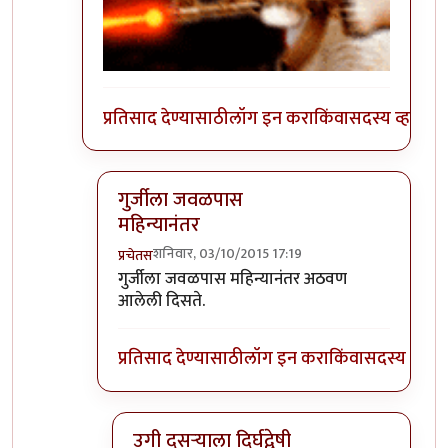
प्रतिसाद देण्यासाठी
लॉग इन करा
किंवा
सदस्य व्हा
गुर्जीला जवळपास
महिन्यानंतर
शनिवार, 03/10/2015 17:19
प्रचेतस
In reply to
हलकट चिमण....................
by
अत्रुप्त आत्मा
गुर्जीला जवळपास महिन्यानंतर अठवण
आलेली दिसते.
प्रतिसाद देण्यासाठी
लॉग इन करा
किंवा
सदस्य व्हा
उगी दुसर्‍याला दिर्घद्वेषी