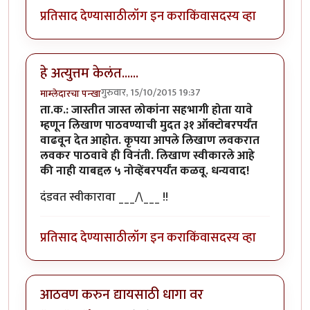
प्रतिसाद देण्यासाठी
लॉग इन करा
किंवा
सदस्य व्हा
हे अत्युत्तम केलंत......
गुरुवार, 15/10/2015 19:37
माम्लेदारचा पन्खा
ता.क.: जास्तीत जास्त लोकांना सहभागी होता यावे
म्हणून लिखाण पाठवण्याची मुदत ३१ ऑक्टोबरपर्यंत
वाढवून देत आहोत. कृपया आपले लिखाण लवकरात
लवकर पाठवावे ही विनंती. लिखाण स्वीकारले आहे
की नाही याबद्दल ५ नोव्हेंबरपर्यंत कळवू. धन्यवाद!
दंडवत स्वीकारावा ___/\___ !!
प्रतिसाद देण्यासाठी
लॉग इन करा
किंवा
सदस्य व्हा
आठवण करुन द्यायसाठी धागा वर