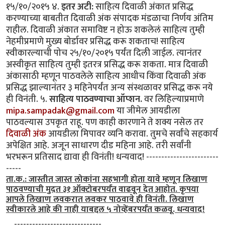
१५/१०/२०१५ ४.
इतर अटी:
साहित्य दिवाळी अंकात प्रसिद्ध
करण्याच्या बाबतीत दिवाळी अंक संपादक मंडळाचा निर्णय अंतिम
राहील. दिवाळी अंकात समाविष्ट न होऊ शकलेलं साहित्य तुम्ही
नेहमीप्रमाणे मुख्य बोर्डावर प्रसिद्ध करू शकताच! साहित्य
स्वीकारल्याची पोच २५/१०/२०१५ पर्यंत दिली जाईल. त्यानंतर
अस्वीकृत साहित्य तुम्ही इतरत्र प्रसिद्ध करू शकता. मात्र दिवाळी
अंकासाठी म्हणून पाठवलेले साहित्य आधीच किंवा दिवाळी अंक
प्रसिद्ध झाल्यानंतर ३ महिनेपर्यंत अन्य संस्थळावर प्रसिद्ध करू नये
ही विनंती. ५.
साहित्य पाठवण्याचा ऑप्शन.
वर लिहिल्याप्रमाणे
mipa.sampadak@gmail.com
या जीमेल आयडीला
पाठवल्यास उपकृत राहू. पण काही कारणाने ते शक्य नसेल तर
दिवाळी अंक
आयडीला मिपावर व्यनि करावा. तुमचे सर्वांचे सहकार्य
अपेक्षित आहे. अजून साधारण दीड महिना आहे. तरी सर्वांनी
भरभरून प्रतिसाद द्यावा ही विनंती! धन्यवाद! ------------------------
-----
ता.क.: जास्तीत जास्त लोकांना सहभागी होता यावे म्हणून लिखाण
पाठवण्याची मुदत ३१ ऑक्टोबरपर्यंत वाढवून देत आहोत. कृपया
आपले लिखाण लवकरात लवकर पाठवावे ही विनंती. लिखाण
स्वीकारले आहे की नाही याबद्दल ५ नोव्हेंबरपर्यंत कळवू. धन्यवाद!
. . -----------------------------