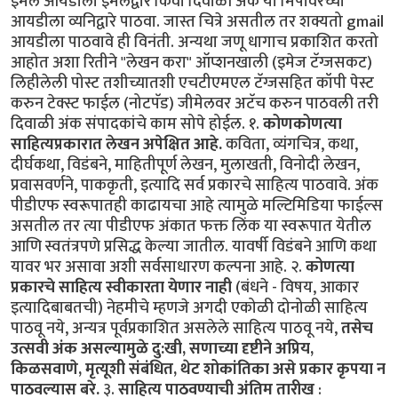
ईमेल आयडीला ईमेलद्वार किंवा दिवाळी अंक या मिपावरच्या
आयडीला व्यनिद्वारे पाठवा. जास्त चित्रे असतील तर शक्यतो gmail
आयडीला पाठवावे ही विनंती. अन्यथा जणू धागाच प्रकाशित करतो
आहोत अशा रितीने "लेखन करा" ऑप्शनखाली (इमेज टॅग्जसकट)
लिहीलेली पोस्ट तशीच्यातशी एचटीएमएल टॅग्जसहित कॉपी पेस्ट
करुन टेक्स्ट फाईल (नोटपॅड) जीमेलवर अटॅच करुन पाठवली तरी
दिवाळी अंक संपादकांचे काम सोपे होईल. १.
कोणकोणत्या
साहित्यप्रकारात लेखन अपेक्षित आहे.
कविता, व्यंगचित्र, कथा,
दीर्घकथा, विडंबने, माहितीपूर्ण लेखन, मुलाखती, विनोदी लेखन,
प्रवासवर्णने, पाककृती, इत्यादि सर्व प्रकारचे साहित्य पाठवावे. अंक
पीडीएफ स्वरूपातही काढायचा आहे त्यामुळे मल्टिमिडिया फाईल्स
असतील तर त्या पीडीएफ अंकात फक्त लिंक या स्वरूपात येतील
आणि स्वतंत्रपणे प्रसिद्ध केल्या जातील. यावर्षी विडंबने आणि कथा
यावर भर असावा अशी सर्वसाधारण कल्पना आहे. २.
कोणत्या
प्रकारचे साहित्य स्वीकारता येणार नाही
(बंधने - विषय, आकार
इत्यादिबाबतची) नेहमीचे म्हणजे अगदी एकोळी दोनोळी साहित्य
पाठवू नये, अन्यत्र पूर्वप्रकाशित असलेले साहित्य पाठवू नये,
तसेच
उत्सवी अंक असल्यामुळे दु:खी, सणाच्या दृष्टीने अप्रिय,
किळसवाणे, मृत्यूशी संबंधित, थेट शोकांतिका असे प्रकार कृपया न
पाठवल्यास बरे.
३.
साहित्य पाठवण्याची अंतिम तारीख
: