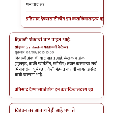
In reply to
पाठवू शकता.
by
प्रा.डॉ.दिलीप बिरुटे
धन्यवाद सर!
प्रतिसाद देण्यासाठी
लॉग इन करा
किंवा
सदस्य व्हा
दिवाळी अंकाची वाट पाहत आहे.
सौंदाळा (verified= न पडताळणी केलेला)
शुक्रवार, 04/09/2015 15:00
दिवाळी अंकाची वाट पाहत आहे. लेखक व अंक
(मुखपृष्ठ, बाकी फॉर्मटींग, एडीटींग) तयार करणार्‍या सर्व
मिपाकरांना शुभेच्छा. किती मेहनत करावी लागत असेल
याची कल्पना आहे.
प्रतिसाद देण्यासाठी
लॉग इन करा
किंवा
सदस्य व्हा
विडंबन तर आताच रेड़ी आहे पण ते