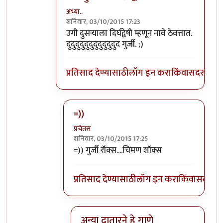
अभ्या..
शनिवार, 03/10/2015 17:23
In reply to
गुर्जीला जवळपास महिन्यानंतर
by
प्रचे
उगी दुसर्‍याला दिर्घद्वेषी म्हणून नावे ठेवत्तात.
दुदुदुदुदुदुदुदुदुदुदुद गुर्जी. ;)
प्रतिसाद देण्यासाठी
लॉग इन करा
किंवा
सदस्य व्हा
=))
प्रचेतस
शनिवार, 03/10/2015 17:25
In reply to
उगी दुसर्‍याला दिर्घद्वेषी
by
अभ्या..
=)) गुर्जी रॉक्स....चिमण शॉक्स
प्रतिसाद देण्यासाठी
लॉग इन करा
किंवा
सदस्य व्
अन्या दातारने हे गाणे