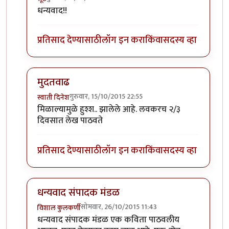
In reply to
मुदतवाढ
by
संपादक मंडळ
धन्यवाद!!
प्रतिसाद देण्यासाठी
लॉग इन करा
किंवा
सदस्य व्हा
मुदतवाढ
गुरुवार, 15/10/2015 22:55
स्वाती दिनेश
In reply to
मुदतवाढ
by
संपादक मंडळ
मिळाल्यामुळे हुश्श.. झालेले आहे. लवकरच २/३
दिवसात लेख पाठवते
प्रतिसाद देण्यासाठी
लॉग इन करा
किंवा
सदस्य व्हा
धन्यवाद संपादक मंडळ
सोमवार, 26/10/2015 11:43
विशाल कुलकर्णी
In reply to
मुदतवाढ
by
संपादक मंडळ
धन्यवाद संपादक मंडळ एक कविता पाठवलीय