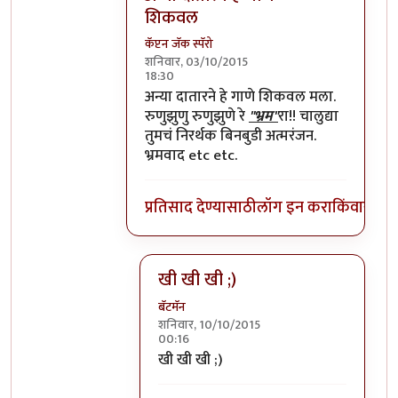
शिकवल
कॅप्टन जॅक स्पॅरो
शनिवार, 03/10/2015
18:30
In reply to
=))
by
प्रचेतस
अन्या दातारने हे गाणे शिकवल मला.
रुणुझुणु रुणुझुणे रे
"भ्रम"
रा!! चालुद्या
तुमचं निरर्थक बिनबुडी अत्मरंजन.
भ्रमवाद etc etc.
प्रतिसाद देण्यासाठी
लॉग इन करा
किंवा
सदस्य
खी खी खी ;)
बॅटमॅन
शनिवार, 10/10/2015
00:16
In reply to
अन्या दातारने हे गाणे शिकवल
खी खी खी ;)