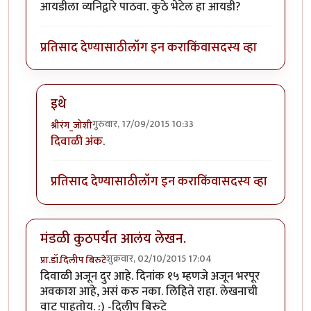
आयडीला व्यनिद्वारे पाठवा. कुठे भेटेल हा आयडी?
प्रतिसाद देण्यासाठी
लॉग इन करा
किंवा
सदस्य व्हा
इथे
गुरुवार, 17/09/2015 10:33
श्रीरंग_जोशी
In reply to
इच्छुक...
by
जव्हेरगंज
दिवाळी अंक
.
प्रतिसाद देण्यासाठी
लॉग इन करा
किंवा
सदस्य व्हा
मंडळी कुठपर्यंत आलंय लेखन.
शुक्रवार, 02/10/2015 17:04
प्रा.डॉ.दिलीप बिरुटे
दिवाळी अजून दुर आहे. दिनांक १५ म्हणजे अजून भरपूर
अवकाश आहे, असं करु नका. लिहिते राहा. लेखनाची
वाट पाहतोय. :) -दिलीप बिरुटे