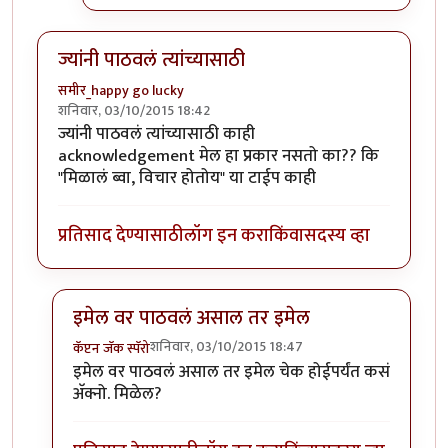
ज्यांनी पाठवलं त्यांच्यासाठी
समीर_happy go lucky
शनिवार, 03/10/2015 18:42
ज्यांनी पाठवलं त्यांच्यासाठी काही
acknowledgement मेल हा प्रकार नसतो का?? कि
"मिळालं ब्वा, विचार होतोय" या टाईप काही
प्रतिसाद देण्यासाठी
लॉग इन करा
किंवा
सदस्य व्हा
इमेल वर पाठवलं असाल तर इमेल
शनिवार, 03/10/2015 18:47
कॅप्टन जॅक स्पॅरो
In reply to
ज्यांनी पाठवलं त्यांच्यासाठी
by
समीर_happy go 
इमेल वर पाठवलं असाल तर इमेल चेक होईपर्यंत कसं
अ‍ॅक्नो. मिळेल?