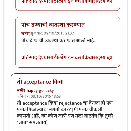
प्रतिसाद देण्यासाठी
लॉग इन करा
किंवा
सदस्य व्हा
पोच देण्याची व्यवस्था करण्यात
शुक्रवार, 09/10/2015 21:37
सस्नेह
In reply to
ज्यांनी पाठवलं त्यांच्यासाठी
by
समीर_happy go 
पोच देण्याची व्यवस्था करण्यात आली आहे.
प्रतिसाद देण्यासाठी
लॉग इन करा
किंवा
सदस्य व्हा
तो acceptance किंवा
समीर_happy go lucky
शनिवार, 03/10/2015 18:53
तो acceptance किंवा rejectance चा वेगळा हो पण
फक्त मिळाल्याचा नसतो का?? [मी फक्त चौकशी
कास्रतो आहे, का कोण जाणे पण मला वाटतंय कि तुम्ही
"जाब" समजताय]