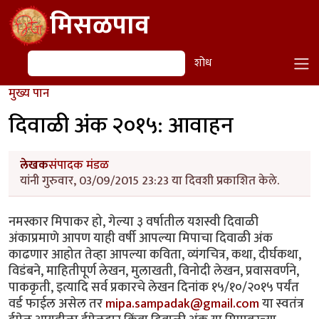
Skip to main content
मिसळपाव
शोध
शोध
मुख्य पान
दिवाळी अंक २०१५: आवाहन
लेखक
संपादक मंडळ
यांनी गुरुवार, 03/09/2015 23:23 या दिवशी प्रकाशित केले.
नमस्कार मिपाकर हो, गेल्या ३ वर्षातील यशस्वी दिवाळी
अंकाप्रमाणे आपण याही वर्षी आपल्या मिपाचा दिवाळी अंक
काढणार आहोत तेव्हा आपल्या कविता, व्यंगचित्र, कथा, दीर्घकथा,
विडंबने, माहितीपूर्ण लेखन, मुलाखती, विनोदी लेखन, प्रवासवर्णने,
पाककृती, इत्यादि सर्व प्रकारचे लेखन दिनांक १५/१०/२०१५ पर्यंत
वर्ड फाईल असेल तर
mipa.sampadak@gmail.com
या स्वतंत्र