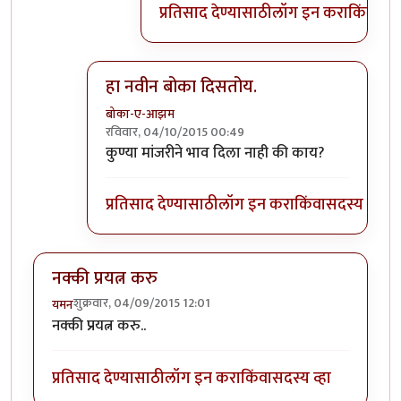
प्रतिसाद देण्यासाठी
लॉग इन करा
किंवा
सदस
हा नवीन बोका दिसतोय.
बोका-ए-आझम
रविवार, 04/10/2015 00:49
In reply to
हलकट चिमण....................
by
अत्रुप्त आत्मा
कुण्या मांजरीने भाव दिला नाही की काय?
प्रतिसाद देण्यासाठी
लॉग इन करा
किंवा
सदस्य व्हा
नक्की प्रयत्न करु
शुक्रवार, 04/09/2015 12:01
यमन
नक्की प्रयत्न करु..
प्रतिसाद देण्यासाठी
लॉग इन करा
किंवा
सदस्य व्हा