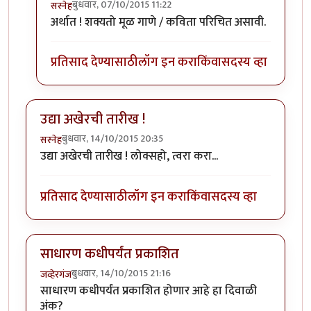
बुधवार, 07/10/2015 11:22
सस्नेह
In reply to
विडंबन मध्ये कविता/गाणे यांचे
by
नीलमोहर
अर्थात ! शक्यतो मूळ गाणे / कविता परिचित असावी.
प्रतिसाद देण्यासाठी
लॉग इन करा
किंवा
सदस्य व्हा
उद्या अखेरची तारीख !
बुधवार, 14/10/2015 20:35
सस्नेह
उद्या अखेरची तारीख ! लोक्सहो, त्वरा करा...
प्रतिसाद देण्यासाठी
लॉग इन करा
किंवा
सदस्य व्हा
साधारण कधीपर्यंत प्रकाशित
बुधवार, 14/10/2015 21:16
जव्हेरगंज
साधारण कधीपर्यंत प्रकाशित होणार आहे हा दिवाळी
अंक?