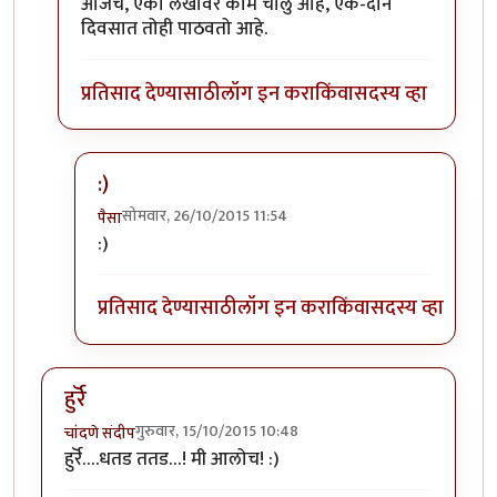
आजच, एका लेखावर काम चालु आहे, एक-दोन
दिवसात तोही पाठवतो आहे.
प्रतिसाद देण्यासाठी
लॉग इन करा
किंवा
सदस्य व्हा
:)
सोमवार, 26/10/2015 11:54
पैसा
In reply to
धन्यवाद संपादक मंडळ
by
विशाल कुलकर्णी
:)
प्रतिसाद देण्यासाठी
लॉग इन करा
किंवा
सदस्य व्हा
हुर्रॆ
गुरुवार, 15/10/2015 10:48
चांदणे संदीप
हुर्रॆ….धतड ततड…! मी आलोच! :)