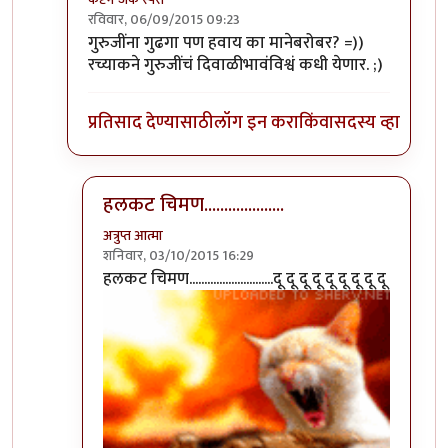
रविवार, 06/09/2015 09:23
In reply to
फक्त मान मिळेल बर हो गुर्जी.
by
अन्या दातार
गुरुजींना गुढगा पण हवाय का मानेबरोबर? =))
रच्याकने गुरुजींचं दिवाळीभावंविश्वं कधी येणार. ;)
प्रतिसाद देण्यासाठी
लॉग इन करा
किंवा
सदस्य व्हा
हलकट चिमण....................
अत्रुप्त आत्मा
शनिवार, 03/10/2015 16:29
In reply to
गुरुजींना गुढगा पण हवाय का
by
कॅप्टन जॅक 
हलकट चिमण............................दू दू दू दू दू दू दू दू दू