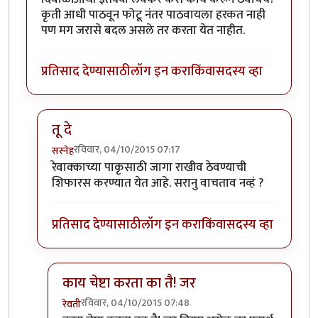
कृती आधी पाठवून फोटू नंतर पाठवायला हरकत नाही
पण मग जरासे बदल असले तर करता येत नाहीत.
प्रतिसाद देण्यासाठी
लॉग इन करा
किंवा
सदस्य व्हा
तू दे
रविवार, 04/10/2015 07:17
सस्नेह
In reply to
मला एक पाकृ पाठवायची आहे,
by
रेवती
रेवाक्काच्या पाकृसाठी जागा राखीव ठेवण्याची
शिफारस करण्यात येत आहे. सरानु वाचताव नव्हं ?
प्रतिसाद देण्यासाठी
लॉग इन करा
किंवा
सदस्य व्हा
काय चेष्टा करता का तै! जर
रविवार, 04/10/2015 07:48
रेवती