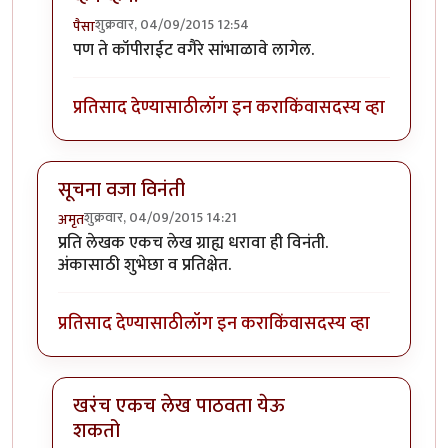
शुक्रवार, 04/09/2015 12:54
पैसा
In reply to
अनुवाद ?
by
मितान
पण ते कॉपीराईट वगैरे सांभाळावे लागेल.
प्रतिसाद देण्यासाठी
लॉग इन करा
किंवा
सदस्य व्हा
सूचना वजा विनंती
शुक्रवार, 04/09/2015 14:21
अमृत
प्रति लेखक एकच लेख ग्राह्य धरावा ही विनंती.
अंकासाठी शुभेछा व प्रतिक्षेत.
प्रतिसाद देण्यासाठी
लॉग इन करा
किंवा
सदस्य व्हा
खरंच एकच लेख पाठवता येऊ
शकतो