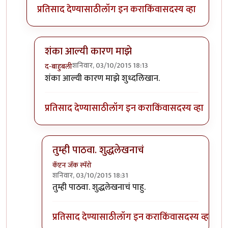
प्रतिसाद देण्यासाठी
लॉग इन करा
किंवा
सदस्य व्हा
शंका आल्यी कारण माझे
शनिवार, 03/10/2015 18:13
द-बाहुबली
In reply to
अशी शंका तरी आपल्या मनात का
by
प्यारे१
शंका आल्यी कारण माझे शुध्दलिखान.
प्रतिसाद देण्यासाठी
लॉग इन करा
किंवा
सदस्य व्हा
तुम्ही पाठवा. शुद्धलेखनाचं
कॅप्टन जॅक स्पॅरो
शनिवार, 03/10/2015 18:31
In reply to
शंका आल्यी कारण माझे
by
द-बाहुबली
तुम्ही पाठवा. शुद्धलेखनाचं पाहु.
प्रतिसाद देण्यासाठी
लॉग इन करा
किंवा
सदस्य व्हा