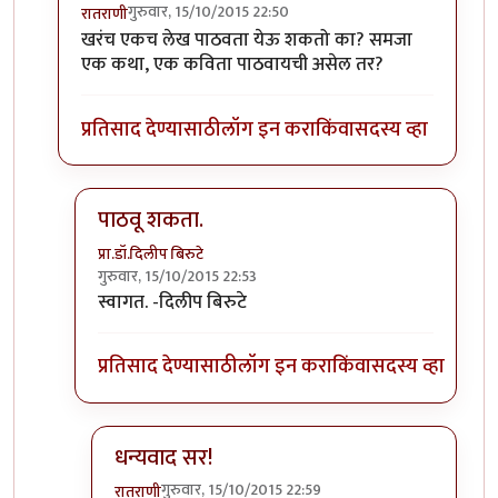
गुरुवार, 15/10/2015 22:50
रातराणी
In reply to
सूचना वजा विनंती
by
अमृत
खरंच एकच लेख पाठवता येऊ शकतो का? समजा
एक कथा, एक कविता पाठवायची असेल तर?
प्रतिसाद देण्यासाठी
लॉग इन करा
किंवा
सदस्य व्हा
पाठवू शकता.
प्रा.डॉ.दिलीप बिरुटे
गुरुवार, 15/10/2015 22:53
In reply to
खरंच एकच लेख पाठवता येऊ शकतो
by
रातर
स्वागत. -दिलीप बिरुटे
प्रतिसाद देण्यासाठी
लॉग इन करा
किंवा
सदस्य व्हा
धन्यवाद सर!
गुरुवार, 15/10/2015 22:59
रातराणी