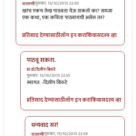
गुरुवार, 15/10/2015 22:50
रातराणी
In reply to
सूचना वजा विनंती
by
अमृत
खरंच एकच लेख पाठवता येऊ शकतो का? समजा
एक कथा, एक कविता पाठवायची असेल तर?
प्रतिसाद देण्यासाठी
लॉग इन करा
किंवा
सदस्य व्हा
पाठवू शकता.
प्रा.डॉ.दिलीप बिरुटे
गुरुवार, 15/10/2015 22:53
In reply to
खरंच एकच लेख पाठवता येऊ शकतो
by
रातर
स्वागत. -दिलीप बिरुटे
प्रतिसाद देण्यासाठी
लॉग इन करा
किंवा
सदस्य व्हा
धन्यवाद सर!
गुरुवार, 15/10/2015 22:59
रातराणी