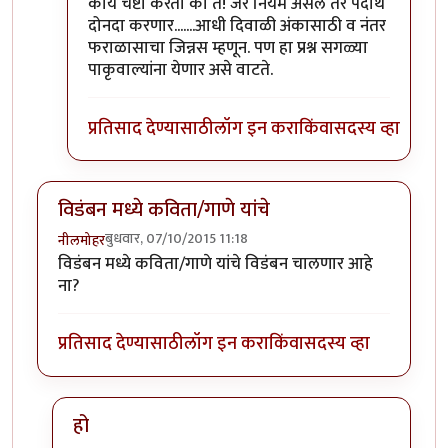
In reply to
तू दे
by
सस्नेह
काय चेष्टा करता का तै! जर नियम असेल तर पदार्थ
दोनदा करणार.......आधी दिवाळी अंकासाठी व नंतर
फराळासाचा जिन्नस म्हणून. पण हा प्रश्न सगळ्या
पाकृवाल्यांना येणार असे वाटते.
प्रतिसाद देण्यासाठी
लॉग इन करा
किंवा
सदस्य व्हा
विडंबन मध्ये कविता/गाणे यांचे
बुधवार, 07/10/2015 11:18
नीलमोहर
विडंबन मध्ये कविता/गाणे यांचे विडंबन चालणार आहे
ना?
प्रतिसाद देण्यासाठी
लॉग इन करा
किंवा
सदस्य व्हा
हो