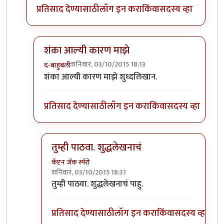
प्रतिसाद देण्यासाठी
लॉग इन करा
किंवा
सदस्य व्हा
शंका आल्यी कारण माझे
शनिवार, 03/10/2015 18:13
द-बाहुबली
In reply to
अशी शंका तरी आपल्या मनात का
by
प्यारे१
शंका आल्यी कारण माझे शुध्दलिखान.
प्रतिसाद देण्यासाठी
लॉग इन करा
किंवा
सदस्य व्हा
तुम्ही पाठवा. शुद्धलेखनाचं
कॅप्टन जॅक स्पॅरो
शनिवार, 03/10/2015 18:31
In reply to
शंका आल्यी कारण माझे
by
द-बाहुबली
तुम्ही पाठवा. शुद्धलेखनाचं पाहु.
प्रतिसाद देण्यासाठी
लॉग इन करा
किंवा
सदस्य व्हा