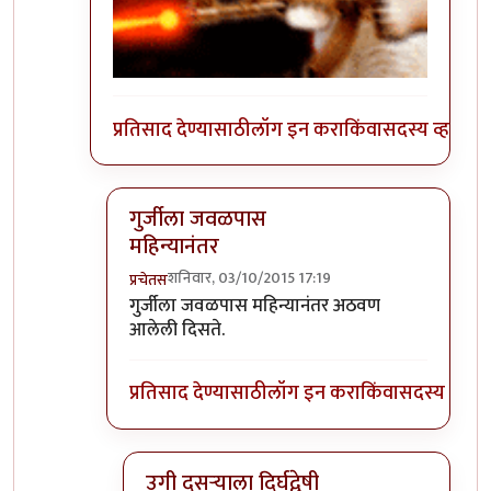
प्रतिसाद देण्यासाठी
लॉग इन करा
किंवा
सदस्य व्हा
गुर्जीला जवळपास
महिन्यानंतर
शनिवार, 03/10/2015 17:19
प्रचेतस
In reply to
हलकट चिमण....................
by
अत्रुप्त आत्मा
गुर्जीला जवळपास महिन्यानंतर अठवण
आलेली दिसते.
प्रतिसाद देण्यासाठी
लॉग इन करा
किंवा
सदस्य व्हा
उगी दुसर्‍याला दिर्घद्वेषी