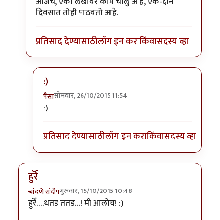
आजच, एका लेखावर काम चालु आहे, एक-दोन
दिवसात तोही पाठवतो आहे.
प्रतिसाद देण्यासाठी
लॉग इन करा
किंवा
सदस्य व्हा
:)
सोमवार, 26/10/2015 11:54
पैसा
In reply to
धन्यवाद संपादक मंडळ
by
विशाल कुलकर्णी
:)
प्रतिसाद देण्यासाठी
लॉग इन करा
किंवा
सदस्य व्हा
हुर्रॆ
गुरुवार, 15/10/2015 10:48
चांदणे संदीप
हुर्रॆ….धतड ततड…! मी आलोच! :)