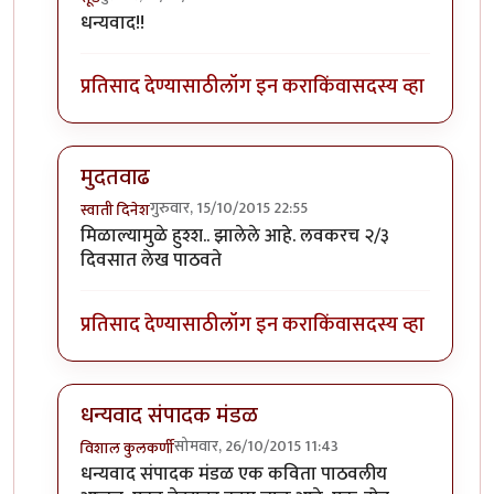
In reply to
मुदतवाढ
by
संपादक मंडळ
धन्यवाद!!
प्रतिसाद देण्यासाठी
लॉग इन करा
किंवा
सदस्य व्हा
मुदतवाढ
गुरुवार, 15/10/2015 22:55
स्वाती दिनेश
In reply to
मुदतवाढ
by
संपादक मंडळ
मिळाल्यामुळे हुश्श.. झालेले आहे. लवकरच २/३
दिवसात लेख पाठवते
प्रतिसाद देण्यासाठी
लॉग इन करा
किंवा
सदस्य व्हा
धन्यवाद संपादक मंडळ
सोमवार, 26/10/2015 11:43
विशाल कुलकर्णी
In reply to
मुदतवाढ
by
संपादक मंडळ
धन्यवाद संपादक मंडळ एक कविता पाठवलीय