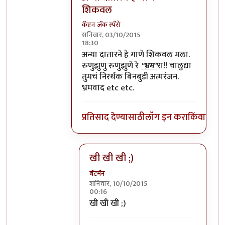
शिकवल
कॅप्टन जॅक स्पॅरो
शनिवार, 03/10/2015
18:30
In reply to
=))
by
प्रचेतस
अन्या दातारने हे गाणे शिकवल मला.
रुणुझुणु रुणुझुणे रे
"भ्रम"
रा!! चालुद्या
तुमचं निरर्थक बिनबुडी अत्मरंजन.
भ्रमवाद etc etc.
प्रतिसाद देण्यासाठी
लॉग इन करा
किंवा
सदस्य
खी खी खी ;)
बॅटमॅन
शनिवार, 10/10/2015
00:16
In reply to
अन्या दातारने हे गाणे शिकवल
खी खी खी ;)