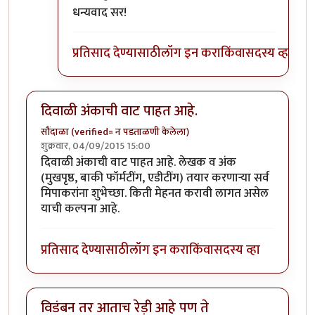
In reply to
पाठवू शकता.
by
प्रा.डॉ.दिलीप बिरुटे
धन्यवाद सर!
प्रतिसाद देण्यासाठी
लॉग इन करा
किंवा
सदस्य व्हा
दिवाळी अंकाची वाट पाहत आहे.
सौंदाळा (verified= न पडताळणी केलेला)
शुक्रवार, 04/09/2015 15:00
दिवाळी अंकाची वाट पाहत आहे. लेखक व अंक
(मुखपृष्ठ, बाकी फॉर्मटींग, एडीटींग) तयार करणार्‍या सर्व
मिपाकरांना शुभेच्छा. किती मेहनत करावी लागत असेल
याची कल्पना आहे.
प्रतिसाद देण्यासाठी
लॉग इन करा
किंवा
सदस्य व्हा
विडंबन तर आताच रेड़ी आहे पण ते