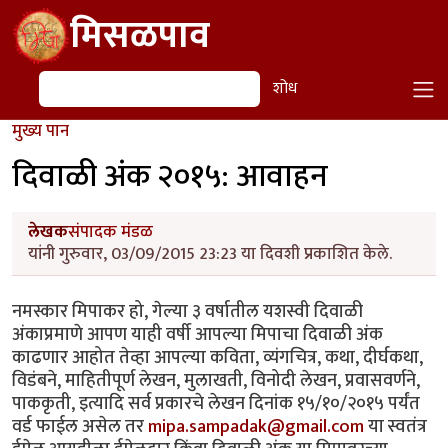
Skip to main content
मिसळपाव
शोध
शोध
मुख्य पान
दिवाळी अंक २०१५: आवाहन
लेखक
संपादक मंडळ
यांनी गुरुवार, 03/09/2015 23:23 या दिवशी प्रकाशित केले.
नमस्कार मिपाकर हो, गेल्या ३ वर्षातील यशस्वी दिवाळी
अंकाप्रमाणे आपण याही वर्षी आपल्या मिपाचा दिवाळी अंक
काढणार आहोत तेव्हा आपल्या कविता, व्यंगचित्र, कथा, दीर्घकथा,
विडंबने, माहितीपूर्ण लेखन, मुलाखती, विनोदी लेखन, प्रवासवर्णने,
पाककृती, इत्यादि सर्व प्रकारचे लेखन दिनांक १५/१०/२०१५ पर्यंत
वर्ड फाईल असेल तर
mipa.sampadak@gmail.com
या स्वतंत्र