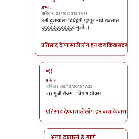
अभ्या..
शनिवार, 03/10/2015 17:23
In reply to
गुर्जीला जवळपास महिन्यानंतर
by
प्रचे
उगी दुसर्‍याला दिर्घद्वेषी म्हणून नावे ठेवत्तात.
दुदुदुदुदुदुदुदुदुदुदुद गुर्जी. ;)
प्रतिसाद देण्यासाठी
लॉग इन करा
किंवा
सदस्य व्हा
=))
प्रचेतस
शनिवार, 03/10/2015 17:25
In reply to
उगी दुसर्‍याला दिर्घद्वेषी
by
अभ्या..
=)) गुर्जी रॉक्स....चिमण शॉक्स
प्रतिसाद देण्यासाठी
लॉग इन करा
किंवा
सदस्य व्
अन्या दातारने हे गाणे