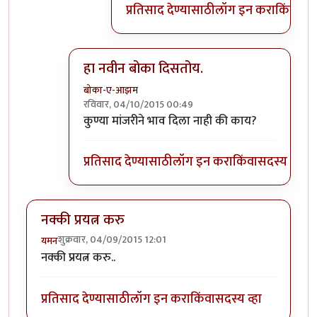
प्रतिसाद देण्यासाठी
लॉग इन करा
किंवा
सदस
हा नवीन बोका दिसतोय.
बोका-ए-आझम
रविवार, 04/10/2015 00:49
In reply to
हलकट चिमण....................
by
अत्रुप्त आत्मा
कुण्या मांजरीने भाव दिला नाही की काय?
प्रतिसाद देण्यासाठी
लॉग इन करा
किंवा
सदस्य व्हा
नक्की प्रयत्न करु
शुक्रवार, 04/09/2015 12:01
यमन
नक्की प्रयत्न करु..
प्रतिसाद देण्यासाठी
लॉग इन करा
किंवा
सदस्य व्हा