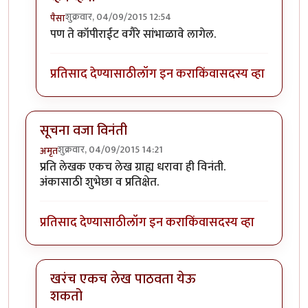
शुक्रवार, 04/09/2015 12:54
पैसा
In reply to
अनुवाद ?
by
मितान
पण ते कॉपीराईट वगैरे सांभाळावे लागेल.
प्रतिसाद देण्यासाठी
लॉग इन करा
किंवा
सदस्य व्हा
सूचना वजा विनंती
शुक्रवार, 04/09/2015 14:21
अमृत
प्रति लेखक एकच लेख ग्राह्य धरावा ही विनंती.
अंकासाठी शुभेछा व प्रतिक्षेत.
प्रतिसाद देण्यासाठी
लॉग इन करा
किंवा
सदस्य व्हा
खरंच एकच लेख पाठवता येऊ
शकतो