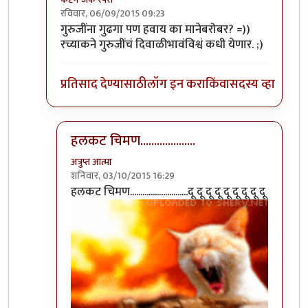
रविवार, 06/09/2015 09:23
In reply to
फक्त मान मिळेल बर हो गुर्जी.
by
अन्या दातार
गुरुजींना गुढगा पण हवाय का मानेबरोबर? =))
रच्याकने गुरुजींचं दिवाळीभावंविश्वं कधी येणार. ;)
प्रतिसाद देण्यासाठी
लॉग इन करा
किंवा
सदस्य व्हा
हलकट चिमण....................
अत्रुप्त आत्मा
शनिवार, 03/10/2015 16:29
In reply to
गुरुजींना गुढगा पण हवाय का
by
कॅप्टन जॅक 
हलकट चिमण............................दू दू दू दू दू दू दू दू दू