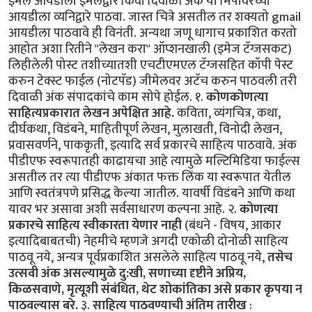
ईमेल आयडीला ईमेलद्वार किंवा दिवाळी अंक या मिपावरच्या
आयडीला व्यनिद्वारे पाठवा. जास्त चित्रे असतील तर शक्यतो gmail
आयडीला पाठवावे ही विनंती. अन्यथा जणू धागाच प्रकाशित करतो
आहोत अशा रितीने "लेखन करा" ऑप्शनखाली (इमेज टॅग्जसकट)
लिहीलेली पोस्ट तशीच्यातशी एचटीएमएल टॅग्जसहित कॉपी पेस्ट
करुन टेक्स्ट फाईल (नोटपॅड) जीमेलवर अटॅच करुन पाठवली तरी
दिवाळी अंक संपादकांचे काम सोपे होईल. १.
कोणकोणत्या
साहित्यप्रकारात लेखन अपेक्षित आहे.
कविता, व्यंगचित्र, कथा,
दीर्घकथा, विडंबने, माहितीपूर्ण लेखन, मुलाखती, विनोदी लेखन,
प्रवासवर्णने, पाककृती, इत्यादि सर्व प्रकारचे साहित्य पाठवावे. अंक
पीडीएफ स्वरूपातही काढायचा आहे त्यामुळे मल्टिमिडिया फाईल्स
असतील तर त्या पीडीएफ अंकात फक्त लिंक या स्वरूपात येतील
आणि स्वतंत्रपणे प्रसिद्ध केल्या जातील. यावर्षी विडंबने आणि कथा
यावर भर असावा अशी सर्वसाधारण कल्पना आहे. २.
कोणत्या
प्रकारचे साहित्य स्वीकारता येणार नाही
(बंधने - विषय, आकार
इत्यादिबाबतची) नेहमीचे म्हणजे अगदी एकोळी दोनोळी साहित्य
पाठवू नये, अन्यत्र पूर्वप्रकाशित असलेले साहित्य पाठवू नये,
तसेच
उत्सवी अंक असल्यामुळे दु:खी, सणाच्या दृष्टीने अप्रिय,
किळसवाणे, मृत्यूशी संबंधित, थेट शोकांतिका असे प्रकार कृपया न
पाठवल्यास बरे.
३.
साहित्य पाठवण्याची अंतिम तारीख
: