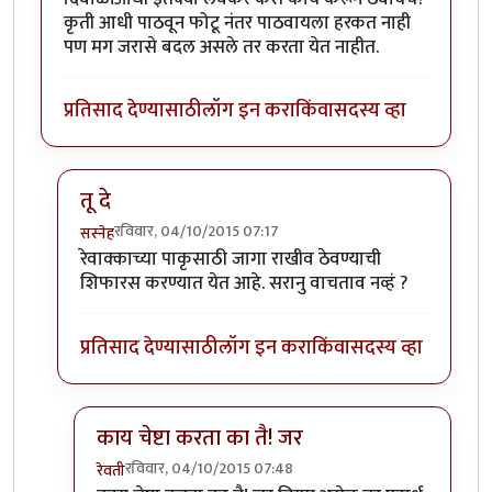
कृती आधी पाठवून फोटू नंतर पाठवायला हरकत नाही
पण मग जरासे बदल असले तर करता येत नाहीत.
प्रतिसाद देण्यासाठी
लॉग इन करा
किंवा
सदस्य व्हा
तू दे
रविवार, 04/10/2015 07:17
सस्नेह
In reply to
मला एक पाकृ पाठवायची आहे,
by
रेवती
रेवाक्काच्या पाकृसाठी जागा राखीव ठेवण्याची
शिफारस करण्यात येत आहे. सरानु वाचताव नव्हं ?
प्रतिसाद देण्यासाठी
लॉग इन करा
किंवा
सदस्य व्हा
काय चेष्टा करता का तै! जर
रविवार, 04/10/2015 07:48
रेवती