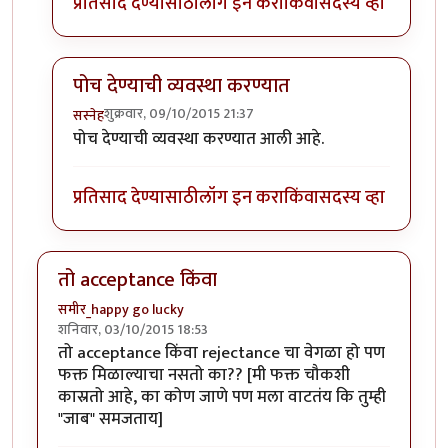
प्रतिसाद देण्यासाठी
लॉग इन करा
किंवा
सदस्य व्हा
पोच देण्याची व्यवस्था करण्यात
शुक्रवार, 09/10/2015 21:37
सस्नेह
In reply to
ज्यांनी पाठवलं त्यांच्यासाठी
by
समीर_happy go 
पोच देण्याची व्यवस्था करण्यात आली आहे.
प्रतिसाद देण्यासाठी
लॉग इन करा
किंवा
सदस्य व्हा
तो acceptance किंवा
समीर_happy go lucky
शनिवार, 03/10/2015 18:53
तो acceptance किंवा rejectance चा वेगळा हो पण
फक्त मिळाल्याचा नसतो का?? [मी फक्त चौकशी
कास्रतो आहे, का कोण जाणे पण मला वाटतंय कि तुम्ही
"जाब" समजताय]