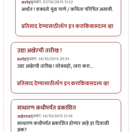
बुधवार, 07/10/2015 11:22
सस्नेह
In reply to
विडंबन मध्ये कविता/गाणे यांचे
by
नीलमोहर
अर्थात ! शक्यतो मूळ गाणे / कविता परिचित असावी.
प्रतिसाद देण्यासाठी
लॉग इन करा
किंवा
सदस्य व्हा
उद्या अखेरची तारीख !
बुधवार, 14/10/2015 20:35
सस्नेह
उद्या अखेरची तारीख ! लोक्सहो, त्वरा करा...
प्रतिसाद देण्यासाठी
लॉग इन करा
किंवा
सदस्य व्हा
साधारण कधीपर्यंत प्रकाशित
बुधवार, 14/10/2015 21:16
जव्हेरगंज
साधारण कधीपर्यंत प्रकाशित होणार आहे हा दिवाळी
अंक?