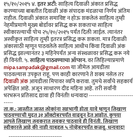
१५/१०/२०१५ ४.
इतर अटी:
साहित्य दिवाळी अंकात प्रसिद्ध
करण्याच्या बाबतीत दिवाळी अंक संपादक मंडळाचा निर्णय अंतिम
राहील. दिवाळी अंकात समाविष्ट न होऊ शकलेलं साहित्य तुम्ही
नेहमीप्रमाणे मुख्य बोर्डावर प्रसिद्ध करू शकताच! साहित्य
स्वीकारल्याची पोच २५/१०/२०१५ पर्यंत दिली जाईल. त्यानंतर
अस्वीकृत साहित्य तुम्ही इतरत्र प्रसिद्ध करू शकता. मात्र दिवाळी
अंकासाठी म्हणून पाठवलेले साहित्य आधीच किंवा दिवाळी अंक
प्रसिद्ध झाल्यानंतर ३ महिनेपर्यंत अन्य संस्थळावर प्रसिद्ध करू नये
ही विनंती. ५.
साहित्य पाठवण्याचा ऑप्शन.
वर लिहिल्याप्रमाणे
mipa.sampadak@gmail.com
या जीमेल आयडीला
पाठवल्यास उपकृत राहू. पण काही कारणाने ते शक्य नसेल तर
दिवाळी अंक
आयडीला मिपावर व्यनि करावा. तुमचे सर्वांचे सहकार्य
अपेक्षित आहे. अजून साधारण दीड महिना आहे. तरी सर्वांनी
भरभरून प्रतिसाद द्यावा ही विनंती! धन्यवाद! ------------------------
-----
ता.क.: जास्तीत जास्त लोकांना सहभागी होता यावे म्हणून लिखाण
पाठवण्याची मुदत ३१ ऑक्टोबरपर्यंत वाढवून देत आहोत. कृपया
आपले लिखाण लवकरात लवकर पाठवावे ही विनंती. लिखाण
स्वीकारले आहे की नाही याबद्दल ५ नोव्हेंबरपर्यंत कळवू. धन्यवाद!
. . -----------------------------