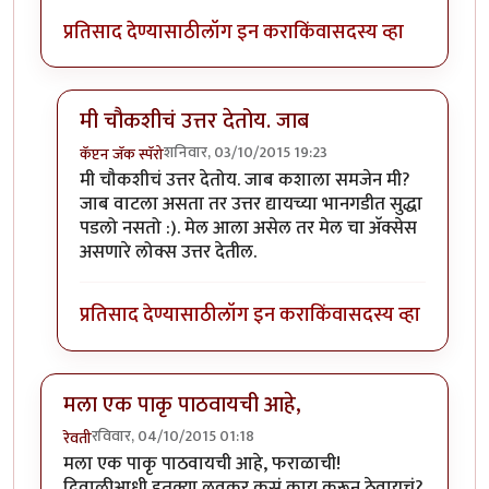
प्रतिसाद देण्यासाठी
लॉग इन करा
किंवा
सदस्य व्हा
मी चौकशीचं उत्तर देतोय. जाब
शनिवार, 03/10/2015 19:23
कॅप्टन जॅक स्पॅरो
In reply to
तो acceptance किंवा
by
समीर_happy go lu
मी चौकशीचं उत्तर देतोय. जाब कशाला समजेन मी?
जाब वाटला असता तर उत्तर द्यायच्या भानगडीत सुद्धा
पडलो नसतो :). मेल आला असेल तर मेल चा अ‍ॅक्सेस
असणारे लोक्स उत्तर देतील.
प्रतिसाद देण्यासाठी
लॉग इन करा
किंवा
सदस्य व्हा
मला एक पाकृ पाठवायची आहे,
रविवार, 04/10/2015 01:18
रेवती
मला एक पाकृ पाठवायची आहे, फराळाची!
दिवाळीआधी इतक्या लवकर कसं काय करून ठेवायचं?