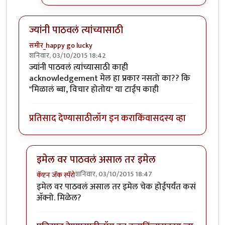
ज्यांनी पाठवलं त्यांच्यासाठी
समीर_happy go lucky
शनिवार, 03/10/2015 18:42
ज्यांनी पाठवलं त्यांच्यासाठी काही
acknowledgement मेल हा प्रकार नसतो का?? कि
"मिळालं ब्वा, विचार होतोय" या टाईप काही
प्रतिसाद देण्यासाठी
लॉग इन करा
किंवा
सदस्य व्हा
इमेल वर पाठवलं असाल तर इमेल
शनिवार, 03/10/2015 18:47
कॅप्टन जॅक स्पॅरो
In reply to
ज्यांनी पाठवलं त्यांच्यासाठी
by
समीर_happy go 
इमेल वर पाठवलं असाल तर इमेल चेक होईपर्यंत कसं
अ‍ॅक्नो. मिळेल?