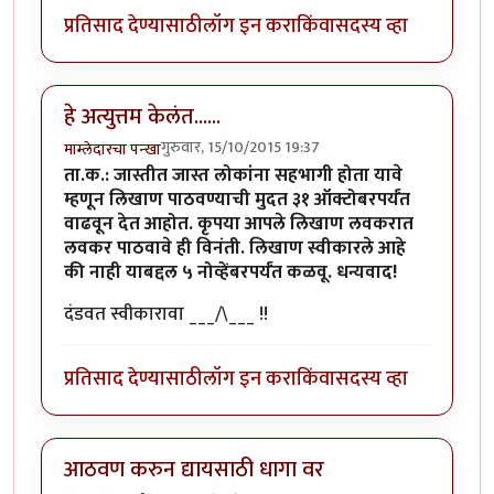
प्रतिसाद देण्यासाठी
लॉग इन करा
किंवा
सदस्य व्हा
हे अत्युत्तम केलंत......
गुरुवार, 15/10/2015 19:37
माम्लेदारचा पन्खा
ता.क.: जास्तीत जास्त लोकांना सहभागी होता यावे
म्हणून लिखाण पाठवण्याची मुदत ३१ ऑक्टोबरपर्यंत
वाढवून देत आहोत. कृपया आपले लिखाण लवकरात
लवकर पाठवावे ही विनंती. लिखाण स्वीकारले आहे
की नाही याबद्दल ५ नोव्हेंबरपर्यंत कळवू. धन्यवाद!
दंडवत स्वीकारावा ___/\___ !!
प्रतिसाद देण्यासाठी
लॉग इन करा
किंवा
सदस्य व्हा
आठवण करुन द्यायसाठी धागा वर