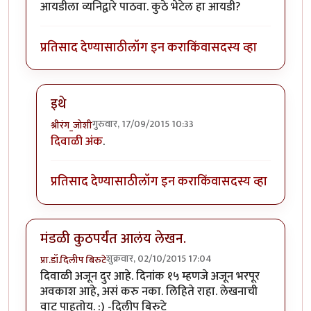
आयडीला व्यनिद्वारे पाठवा. कुठे भेटेल हा आयडी?
प्रतिसाद देण्यासाठी
लॉग इन करा
किंवा
सदस्य व्हा
इथे
गुरुवार, 17/09/2015 10:33
श्रीरंग_जोशी
In reply to
इच्छुक...
by
जव्हेरगंज
दिवाळी अंक
.
प्रतिसाद देण्यासाठी
लॉग इन करा
किंवा
सदस्य व्हा
मंडळी कुठपर्यंत आलंय लेखन.
शुक्रवार, 02/10/2015 17:04
प्रा.डॉ.दिलीप बिरुटे
दिवाळी अजून दुर आहे. दिनांक १५ म्हणजे अजून भरपूर
अवकाश आहे, असं करु नका. लिहिते राहा. लेखनाची
वाट पाहतोय. :) -दिलीप बिरुटे