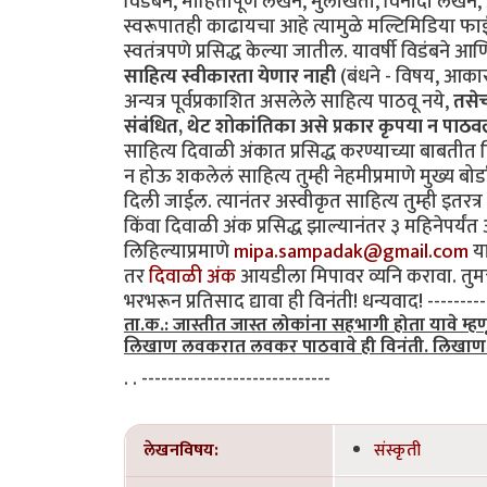
विडंबने, माहितीपूर्ण लेखन, मुलाखती, विनोदी लेखन, प
स्वरूपातही काढायचा आहे त्यामुळे मल्टिमिडिया फ
स्वतंत्रपणे प्रसिद्ध केल्या जातील. यावर्षी विडंब
साहित्य स्वीकारता येणार नाही
(बंधने - विषय, आका
अन्यत्र पूर्वप्रकाशित असलेले साहित्य पाठवू नये,
तसेच
संबंधित, थेट शोकांतिका असे प्रकार कृपया न पाठवल
साहित्य दिवाळी अंकात प्रसिद्ध करण्याच्या बाबती
न होऊ शकलेलं साहित्य तुम्ही नेहमीप्रमाणे मुख्य बो
दिली जाईल. त्यानंतर अस्वीकृत साहित्य तुम्ही इतरत
किंवा दिवाळी अंक प्रसिद्ध झाल्यानंतर ३ महिनेपर्यंत 
लिहिल्याप्रमाणे
mipa.sampadak@gmail.com
या
तर
दिवाळी अंक
आयडीला मिपावर व्यनि करावा. तुमचे 
भरभरून प्रतिसाद द्यावा ही विनंती! धन्यवाद! ----------
ता.क.: जास्तीत जास्त लोकांना सहभागी होता यावे म
लिखाण लवकरात लवकर पाठवावे ही विनंती. लिखाण स्वी
. . -----------------------------
लेखनविषय:
संस्कृती