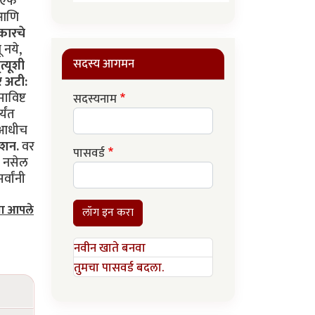
डीएफ
 आणि
रकारचे
 नये,
सदस्य आगमन
त्यूशी
 अटी:
ाविष्ट
सदस्यनाम
्यंत
य आधीच
्शन.
वर
पासवर्ड
य नसेल
्वांनी
या आपले
लॉग इन करा
नवीन खाते बनवा
तुमचा पासवर्ड बदला.