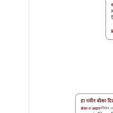
क
I
अ
त
प
हा नवीन बोका दि
रविवार,
बोका-ए-आझम