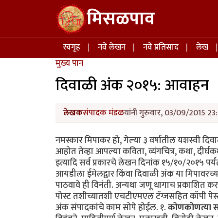
Skip to main content
मिसळपाव
Main navigation
स्वगृह
नवे लेखन
नवे प्रतिसाद
लेख
मुख्य पान
दिवाळी अंक २०१५: आवाहन
लेखक
संपादक मंडळ
यांनी गुरुवार, 03/09/2015 23:
नमस्कार मिपाकर हो, गेल्या ३ वर्षातील यशस्वी दि
आहोत तेव्हा आपल्या कविता, व्यंगचित्र, कथा, दीर्घक
इत्यादि सर्व प्रकारचे लेखन दिनांक १५/१०/२०१५ पर
आयडीला ईमेलद्वार किंवा दिवाळी अंक या मिपावरच्य
पाठवावे ही विनंती. अन्यथा जणू धागाच प्रकाशित
पोस्ट तशीच्यातशी एचटीएमएल टॅग्जसहित कॉपी पेस
अंक संपादकांचे काम सोपे होईल. १.
कोणकोणत्या साह