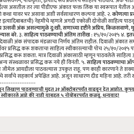
्रवासवर्णने, पाककृती, इत्यादि सर्व प्रकारचे साहित्य पाठवावे. अंक पी
ाईल्स असतील तर त्या पीडीएफ अंकात फक्त लिंक या स्वरूपात येतील
ने आणि कथा यावर भर असावा अशी सर्वसाधारण कल्पना आहे. २.
कोणत्या प्
र इत्यादिबाबतची) नेहमीचे म्हणजे अगदी एकोळी दोनोळी साहित्य पाठवू
 उत्सवी अंक असल्यामुळे दु:खी, सणाच्या दृष्टीने अप्रिय, किळसवाणे, मृ
्यास बरे.
३.
साहित्य पाठवण्याची अंतिम तारीख
: १५/१०/२०१५ ४.
इतर
त दिवाळी अंक संपादक मंडळाचा निर्णय अंतिम राहील. दिवाळी अंकात सम
र्डावर प्रसिद्ध करू शकताच! साहित्य स्वीकारल्याची पोच २५/१०/२०१५ पर
्र प्रसिद्ध करू शकता. मात्र दिवाळी अंकासाठी म्हणून पाठवलेले साहित्
अन्य संस्थळावर प्रसिद्ध करू नये ही विनंती. ५.
साहित्य पाठवण्याचा ऑप
 जीमेल आयडीला पाठवल्यास उपकृत राहू. पण काही कारणाने ते शक्
सर्वांचे सहकार्य अपेक्षित आहे. अजून साधारण दीड महिना आहे. तरी सर
-------------------
्हणून लिखाण पाठवण्याची मुदत ३१ ऑक्टोबरपर्यंत वाढवून देत आहोत. कृप
कारले आहे की नाही याबद्दल ५ नोव्हेंबरपर्यंत कळवू. धन्यवाद!