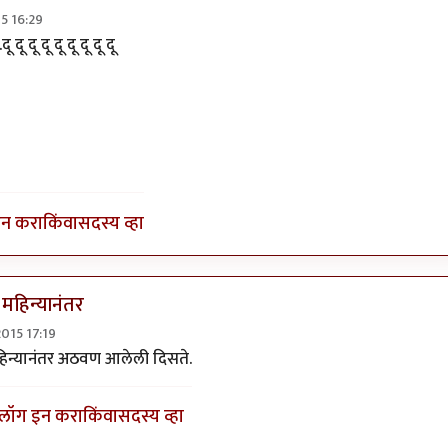
5 16:29
गा पण हवाय का
by
कॅप्टन जॅक स्पॅरो
दू दू दू दू दू दू दू दू दू
इन करा
किंवा
सदस्य व्हा
महिन्यानंतर
2015 17:19
...................
by
अत्रुप्त आत्मा
िन्यानंतर अठवण आलेली दिसते.
लॉग इन करा
किंवा
सदस्य व्हा