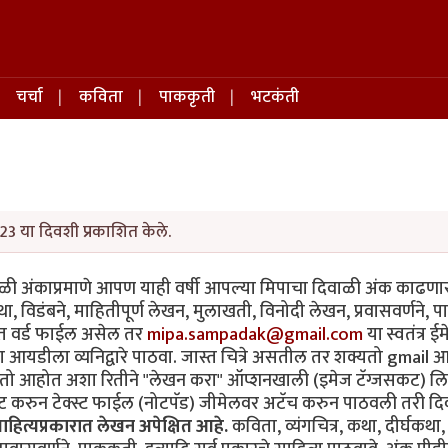
चर्चा
कविता
पाककृती
भटकंती
23 या दिवशी प्रकाशित केले.
वाळी अंकाप्रमाणे आपण याही वर्षी आपल्या मिपाचा दिवाळी अंक काढणा
था, विडंबने, माहितीपूर्ण लेखन, मुलाखती, विनोदी लेखन, प्रवासवर्णने, 
्यंत वर्ड फाईल असेल तर
mipa.sampadak@gmail.com
या स्वतंत्र ई
ा आयडीला व्यनिद्वारे पाठवा. जास्त चित्रे असतील तर शक्यतो gmail
 करतो आहोत अशा रितीने "लेखन करा" ऑप्शनखाली (इमेज टॅग्जसकट) ल
्ट करुन टेक्स्ट फाईल (नोटपॅड) जीमेलवर अटॅच करुन पाठवली तरी द
ित्यप्रकारात लेखन अपेक्षित आहे.
कविता, व्यंगचित्र, कथा, दीर्घकथा,