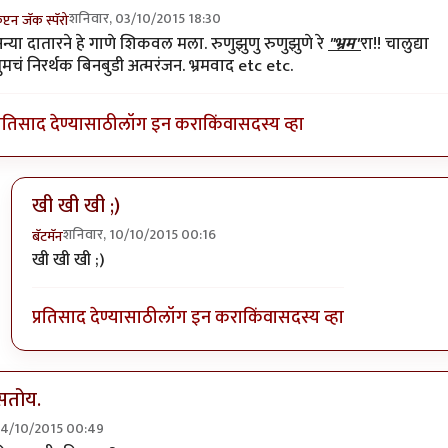
शनिवार, 03/10/2015 18:30
ॅप्टन जॅक स्पॅरो
n reply to
=))
by
प्रचेतस
न्या दातारने हे गाणे शिकवल मला. रुणुझुणु रुणुझुणे रे
"भ्रम"
रा!! चालुद्या
ुमचं निरर्थक बिनबुडी अत्मरंजन. भ्रमवाद etc etc.
्रतिसाद देण्यासाठी
लॉग इन करा
किंवा
सदस्य व्हा
खी खी खी ;)
शनिवार, 10/10/2015 00:16
बॅटमॅन
In reply to
अन्या दातारने हे गाणे शिकवल
by
कॅप्टन जॅक स्पॅरो
खी खी खी ;)
प्रतिसाद देण्यासाठी
लॉग इन करा
किंवा
सदस्य व्हा
सतोय.
 04/10/2015 00:49