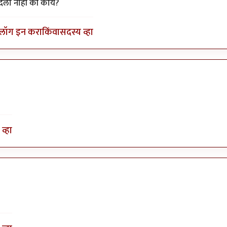
...................
by
अत्रुप्त आत्मा
 दिला नाही की काय?
लॉग इन करा
किंवा
सदस्य व्हा
व्हा