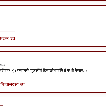
त्रुप्त आत्मा
सदस्य व्हा
9:23
 गुर्जी.
by
अन्या दातार
रोबर? =)) रच्याकने गुरुजींचं दिवाळीभावंविश्वं कधी येणार. ;)
ा
किंवा
सदस्य व्हा
...