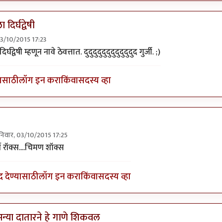
 दिर्घद्वेषी
03/10/2015 17:23
ुर्जीला जवळपास महिन्यानंतर
by
प्रचेतस
र्घद्वेषी म्हणून नावे ठेवत्तात. दुदुदुदुदुदुदुदुदुदुदुद गुर्जी. ;)
यासाठी
लॉग इन करा
किंवा
सदस्य व्हा
िवार, 03/10/2015 17:25
ly to
उगी दुसर्‍याला दिर्घद्वेषी
by
अभ्या..
जी रॉक्स....चिमण शॉक्स
द देण्यासाठी
लॉग इन करा
किंवा
सदस्य व्हा
न्या दातारने हे गाणे शिकवल