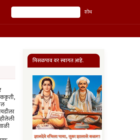
शोध
शोध
मिसळपाव वर स्वागत आहे.
र
पाककृती,
मेल
 आयडीला
िहीलेली
िवाळी