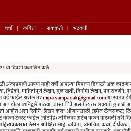
चर्चा
कविता
पाककृती
भटकंती
23 या दिवशी प्रकाशित केले.
वाळी अंकाप्रमाणे आपण याही वर्षी आपल्या मिपाचा दिवाळी अंक काढणा
था, विडंबने, माहितीपूर्ण लेखन, मुलाखती, विनोदी लेखन, प्रवासवर्णने, 
्यंत वर्ड फाईल असेल तर
mipa.sampadak@gmail.com
या स्वतंत्र ई
ा आयडीला व्यनिद्वारे पाठवा. जास्त चित्रे असतील तर शक्यतो gmail
 करतो आहोत अशा रितीने "लेखन करा" ऑप्शनखाली (इमेज टॅग्जसकट) ल
्ट करुन टेक्स्ट फाईल (नोटपॅड) जीमेलवर अटॅच करुन पाठवली तरी द
ित्यप्रकारात लेखन अपेक्षित आहे.
कविता, व्यंगचित्र, कथा, दीर्घकथा,