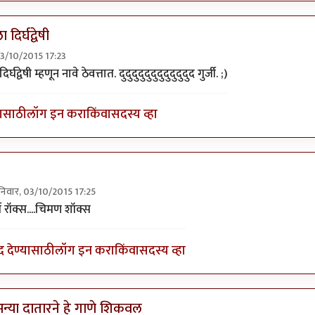
 दिर्घद्वेषी
03/10/2015 17:23
ुर्जीला जवळपास महिन्यानंतर
by
प्रचेतस
र्घद्वेषी म्हणून नावे ठेवत्तात. दुदुदुदुदुदुदुदुदुदुदुद गुर्जी. ;)
यासाठी
लॉग इन करा
किंवा
सदस्य व्हा
िवार, 03/10/2015 17:25
ly to
उगी दुसर्‍याला दिर्घद्वेषी
by
अभ्या..
जी रॉक्स....चिमण शॉक्स
द देण्यासाठी
लॉग इन करा
किंवा
सदस्य व्हा
न्या दातारने हे गाणे शिकवल