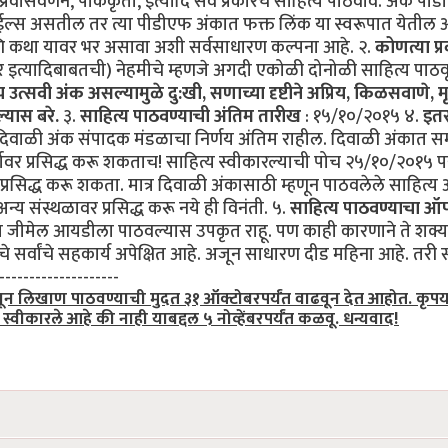
्रवासवर्णने, पाककृती, इत्यादि सर्व प्रकारचे साहित्य पाठवावे. अंक पी
ाईल्स असतील तर त्या पीडीएफ अंकात फक्त लिंक या स्वरूपात येतील
ने आणि कथा यावर भर असावा अशी सर्वसाधारण कल्पना आहे. २.
कोणत्या प्
र इत्यादिबाबतची) नेहमीचे म्हणजे अगदी एकोळी दोनोळी साहित्य पाठवू
 उत्सवी अंक असल्यामुळे दु:खी, सणाच्या दृष्टीने अप्रिय, किळसवाणे, मृ
्यास बरे.
३.
साहित्य पाठवण्याची अंतिम तारीख
: १५/१०/२०१५ ४.
इतर
त दिवाळी अंक संपादक मंडळाचा निर्णय अंतिम राहील. दिवाळी अंकात सम
र्डावर प्रसिद्ध करू शकताच! साहित्य स्वीकारल्याची पोच २५/१०/२०१५ पर
्र प्रसिद्ध करू शकता. मात्र दिवाळी अंकासाठी म्हणून पाठवलेले साहित्
अन्य संस्थळावर प्रसिद्ध करू नये ही विनंती. ५.
साहित्य पाठवण्याचा ऑप
 जीमेल आयडीला पाठवल्यास उपकृत राहू. पण काही कारणाने ते शक्
सर्वांचे सहकार्य अपेक्षित आहे. अजून साधारण दीड महिना आहे. तरी सर
-------------------
्हणून लिखाण पाठवण्याची मुदत ३१ ऑक्टोबरपर्यंत वाढवून देत आहोत. कृप
कारले आहे की नाही याबद्दल ५ नोव्हेंबरपर्यंत कळवू. धन्यवाद!