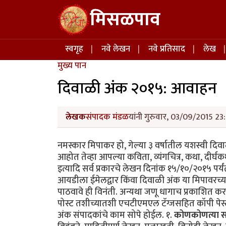
Skip to main content
मिसळपाव
Main navigation
स्वगृह
नवे लेखन
नवे प्रतिसाद
लेख
मुख्य पान
दिवाळी अंक २०१५: आवाहन
लेखक
संपादक मंडळ
यांनी गुरुवार, 03/09/2015 23:
नमस्कार मिपाकर हो, गेल्या ३ वर्षातील यशस्वी दि
आहोत तेव्हा आपल्या कविता, व्यंगचित्र, कथा, दीर्घक
इत्यादि सर्व प्रकारचे लेखन दिनांक १५/१०/२०१५ पर
आयडीला ईमेलद्वार किंवा दिवाळी अंक या मिपावरच्य
पाठवावे ही विनंती. अन्यथा जणू धागाच प्रकाशित
पोस्ट तशीच्यातशी एचटीएमएल टॅग्जसहित कॉपी पेस
अंक संपादकांचे काम सोपे होईल. १.
कोणकोणत्या साह