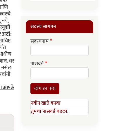
डीएफ
 आणि
रकारचे
 नये,
सदस्य आगमन
त्यूशी
 अटी:
ाविष्ट
सदस्यनाम
्यंत
य आधीच
्शन.
वर
पासवर्ड
य नसेल
्वांनी
या आपले
लॉग इन करा
नवीन खाते बनवा
तुमचा पासवर्ड बदला.