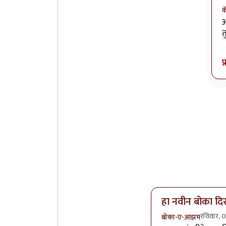
क
I
अ
त
प
हा नवीन बोका दि
रविवार,
बोका-ए-आझम