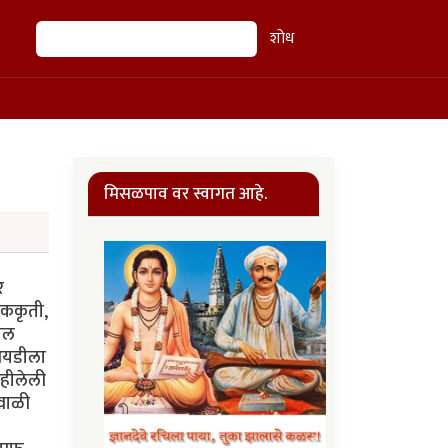
शोध
शोध
मिसळपाव वर स्वागत आहे.
र
पाककृती,
मेल
 आयडीला
िहीलेली
िवाळी