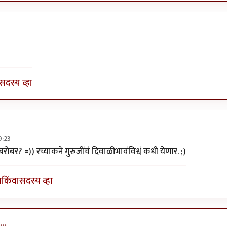
त्रुप्त आत्मा
सदस्य व्हा
9:23
 गुर्जी.
by
अन्या दातार
रोबर? =)) रच्याकने गुरुजींचं दिवाळीभावंविश्वं कधी येणार. ;)
ा
किंवा
सदस्य व्हा
...