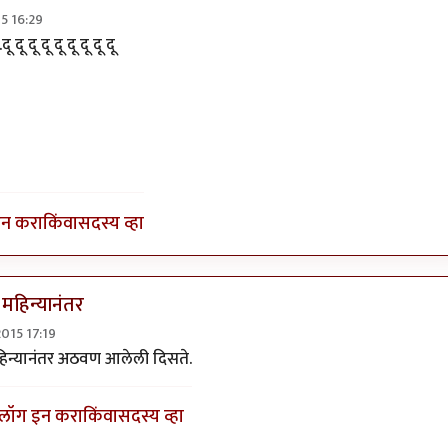
5 16:29
गा पण हवाय का
by
कॅप्टन जॅक स्पॅरो
दू दू दू दू दू दू दू दू दू
इन करा
किंवा
सदस्य व्हा
महिन्यानंतर
2015 17:19
...................
by
अत्रुप्त आत्मा
िन्यानंतर अठवण आलेली दिसते.
लॉग इन करा
किंवा
सदस्य व्हा