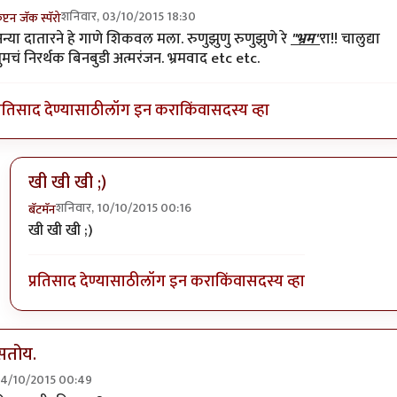
शनिवार, 03/10/2015 18:30
ॅप्टन जॅक स्पॅरो
n reply to
=))
by
प्रचेतस
न्या दातारने हे गाणे शिकवल मला. रुणुझुणु रुणुझुणे रे
"भ्रम"
रा!! चालुद्या
ुमचं निरर्थक बिनबुडी अत्मरंजन. भ्रमवाद etc etc.
्रतिसाद देण्यासाठी
लॉग इन करा
किंवा
सदस्य व्हा
खी खी खी ;)
शनिवार, 10/10/2015 00:16
बॅटमॅन
In reply to
अन्या दातारने हे गाणे शिकवल
by
कॅप्टन जॅक स्पॅरो
खी खी खी ;)
प्रतिसाद देण्यासाठी
लॉग इन करा
किंवा
सदस्य व्हा
सतोय.
 04/10/2015 00:49