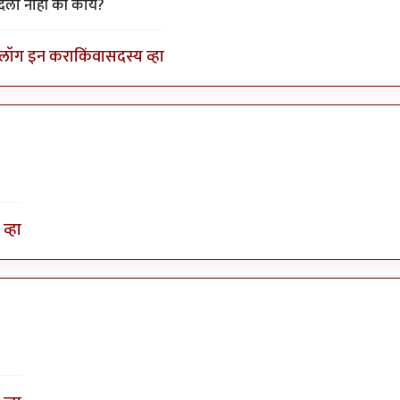
...................
by
अत्रुप्त आत्मा
 दिला नाही की काय?
लॉग इन करा
किंवा
सदस्य व्हा
व्हा