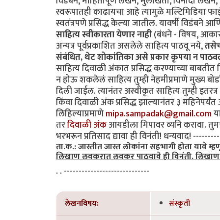
विडंबने, माहितीपूर्ण लेखन, मुलाखती, विनोदी लेखन, प
स्वरूपातही काढायचा आहे त्यामुळे मल्टिमिडिया फ
स्वतंत्रपणे प्रसिद्ध केल्या जातील. यावर्षी विडंब
साहित्य स्वीकारता येणार नाही
(बंधने - विषय, आका
अन्यत्र पूर्वप्रकाशित असलेले साहित्य पाठवू नये,
तसेच
संबंधित, थेट शोकांतिका असे प्रकार कृपया न पाठवल
साहित्य दिवाळी अंकात प्रसिद्ध करण्याच्या बाबती
न होऊ शकलेलं साहित्य तुम्ही नेहमीप्रमाणे मुख्य बो
दिली जाईल. त्यानंतर अस्वीकृत साहित्य तुम्ही इतरत
किंवा दिवाळी अंक प्रसिद्ध झाल्यानंतर ३ महिनेपर्यंत 
लिहिल्याप्रमाणे
mipa.sampadak@gmail.com
या
तर
दिवाळी अंक
आयडीला मिपावर व्यनि करावा. तुमचे 
भरभरून प्रतिसाद द्यावा ही विनंती! धन्यवाद! ----------
ता.क.: जास्तीत जास्त लोकांना सहभागी होता यावे म
लिखाण लवकरात लवकर पाठवावे ही विनंती. लिखाण स्वी
. . -----------------------------
लेखनविषय:
संस्कृती