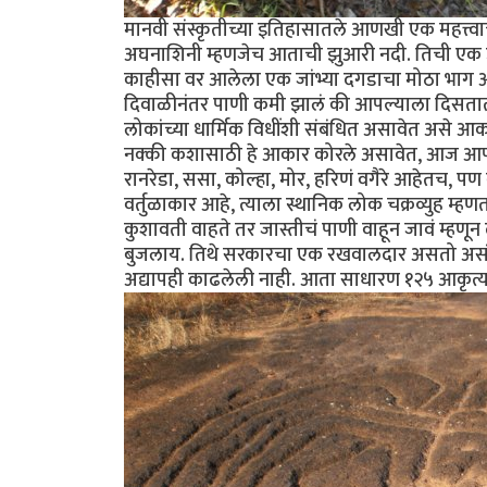
मानवी संस्कृतीच्या इतिहासातले आणखी एक महत्त
अघनाशिनी म्हणजेच आताची झुआरी नदी. तिची एक उपन
काहीसा वर आलेला एक जांभ्या दगडाचा मोठा भाग आ
दिवाळीनंतर पाणी कमी झालं की आपल्याला दिसतात 
लोकांच्या धार्मिक विधींशी संबंधित असावेत असे 
नक्की कशासाठी हे आकार कोरले असावेत, आज आपण 
रानरेडा, ससा, कोल्हा, मोर, हरिणं वगैरे आहेतच, 
वर्तुळाकार आहे, त्याला स्थानिक लोक चक्रव्युह म्हणतात
कुशावती वाहते तर जास्तीचं पाणी वाहून जावं म्हणून 
बुजलाय. तिथे सरकारचा एक रखवालदार असतो असं 
अद्यापही काढलेली नाही. आता साधारण १२५ आकृत