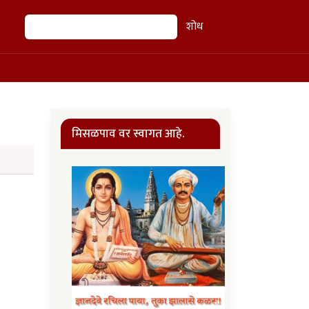
शोध
शोध
मिसळपाव वर स्वागत आहे.