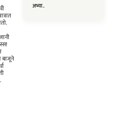
अभ्या..
ची
त्रात
सतो.
वजानी
्स!
ा
ा बाजूने
धा
ती
.