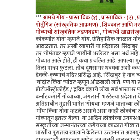
***
आमचे गोंय - प्रास्ताविक (१)
,
प्रास्ताविक - (२)
,
प
पोर्तुगिज (सांस्कृतिक आक्रमण)
,
शिवकाल आणि मर
गोव्याची सांस्कृतिक जडणघडण
,
गोव्याची खाद्यसंस्
कोकणीत गोवा म्हणजे गोंय. ऐतिहासिक काळात गोव्याल
आढळतात. तर अरबी व्यापारी या प्रदेशाला 'सिंदाबु
तर 'गोमंतक' म्हणजे 'गायींनी भरलेला' असा अर्थ आह
गोव्यात आले होते, ही कथा प्रचलित आहे. आपल्या मु
तिला पान्हा फुटला. तोच दूधसागर धबधबा अशी कथा
देवकी-कृष्णाचं मंदिर प्रसिद्ध आहे. 'सिंदाबुर' हे ना
'चांदोर' किंवा 'चांदर' म्हणून ओळखली जाते. पण या सर
प्रोटोऑस्ट्रोलॉईड / द्रविड वंशाचे लोक सर्व भारतभ
कर्नाटकमार्गे गोव्याच्या, जंगलानी भरलेल्या प्रदेश
अतिप्राचीन मुंडारी भाषेत 'गोयंबा' म्हणजे भाताच्या लों
'गोंय' किंवा गोवा म्हटले असावे असा काही लोकांच
गोव्यातून इतरत्र गेल्या! या आदिम लोकांच्या उगमस
संस्कृतीच्या जन्मानंतरच्या लगेचच्या काळात गोव्यात 
भारतीय पुरातत्त्व खात्याने केलेल्या उत्खननात अश
हातकुर्‍हाडी सापडल्या आहेत. तर सत्तरी तालुक्य