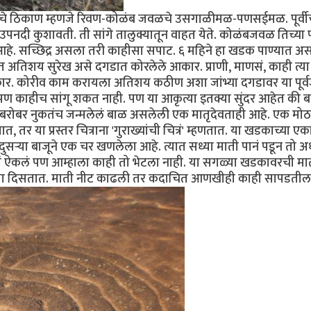
्वाचे ठिकाण म्हणजे रिवण-कोळंब जवळचे उसगाळीमळ-पणसईमळ. पूर्वी
दी कुशावती. ती सांगे तालुक्यातून वाहत येते. कोळंबजवळ तिच्या पा
हे. सच्छिद्र असला तरी काहीसा सपाट. ६ महिने हा खडक पाण्यात अ
अतिशय सुरेख असे दगडात कोरलेले आकार. प्राणी, माणसं, काही त्या
आकार. कोरीव काम करायला अतिशय कठीण अशा जांभ्या दगडावर या पूर्
काहीच सांगू शकत नाही. पण या आकृत्या इतक्या सुंदर आहेत की बस
पण बरोबर नुकतंच जन्मलेलं बाळ असलेली एक मातृदेवताही आहे. एक मोठ
, तर या प्रस्तर चित्राना 'गुराख्यांची चित्रं' म्हणतात. या खडकाच्या एक
दुसर्‍या बाजूने एक चर खणलेला आहे. त्यात सध्या माती पानं पडून तो अर्
ऐकलं पण आम्हाला काही तो भेटला नाही. या सगळ्या खडकावरची मा
्या दिसतात. माती नीट काढली तर कदाचित आणखीही काही सापडतील