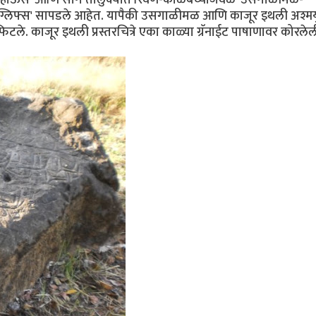
पेट्रोग्लिफ्स' सापडले आहेत. यापैकी उसगाळीमळ आणि काजूर इथली अश्म
िटले. काजूर इथली प्रस्तरचित्रे एका काळ्या ग्रॅनाईट पाषाणावर कोरले