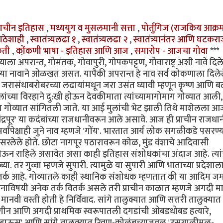
्राचीन इतिहास
,
मध्ययुग व मुसलमानी सत्ता
,
पोर्तुगिज (राजकिय आक्
ाठेशाही
,
स्वातंत्र्यलढा १
,
स्वातंत्र्यलढा २
,
स्वातंत्र्यानंतर आणि घटकरा
कृती
,
को़ंकणी भाषा - इतिहास आणि आज
,
समारोप - आजचा गोवा
***
ा अपरान्त, गोमंतक, गोवापुरी, गोपकपट्टण, गोवाराष्ट्र अशी नावे दिल
र' या नावाने ओळखत असत. यापैकी अपरान्त हे नाव सर्व कोकणाला दिले
े. जरासंधाबरोबरच्या लढायांमधून जरा उसंत घ्यावी म्हणून कृष्ण आणि 
लांच्या विरहाने दु:खी होऊन देवकीमाता त्यांच्यामागोमाग गोव्यात आल
 गोव्यात सांगितली जाते. या आई मुलांची भेट झाली तिथे माशेलला आ
व 'चंद्रपूर' या कदंबांच्या राजधानीवरून आले असावे. आज ही प्राचीन राजधा
्वांपेक्षाही जुने नाव म्हणजे 'गोंय'. भारतात आर्य लोक सगळीकडे पसरण्या
र पसरलेले होते. छोटा नागपूर पठारावरून कोळ, मुंड वंशाचे आदिवासी
ात येऊन राहिले असावेत असा काही इतिहास संशोधकांचा अंदाज आहे. त्यां
ब्या. तर गुव्वा म्हणजे सुपारी. त्यामुळे या सुपारी आणि भाताच्या प्रदेशाला
ा तर्क आहे. गोव्यातले काही स्थानिक संशोधक म्हणतात की या आदिम ज
्थानाविषयी अनेक तर्क वितर्क असले तरी प्राचीन काळात म्हणजे अगदी म
मानवी वस्ती होती हे निर्विवाद. सांगे तालुक्यात आणि सत्तरी तालुक्यात
्मयुगीन आणि अगदी प्राथमिक स्वरूपातली दगडांची ओबडधोबड हत्यारे,
ात 'म्हाऊस' आणि सांगे तालुक्यात रिवण-कोळंबच्याजवळ 'उसगाळीमळ-