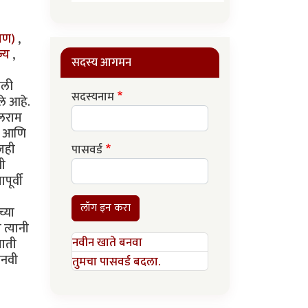
रमण)
,
ज्य
,
सदस्य आगमन
ेली
सदस्यनाम
ले आहे.
बलराम
ी, आणि
जही
पासवर्ड
नी
पूर्वी
लॉग इन करा
च्या
 त्यानी
नवीन खाते बनवा
माती
ानवी
तुमचा पासवर्ड बदला.