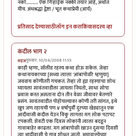
नको............. ऐक गिर्‍हाईक नक्की तयार आहे, अर्थात
मीच. अंधश्रद्धा द्वेष्टा / भूत कथाप्रेमी (आर्य)
प्रतिसाद देण्यासाठी
लॉग इन करा
किंवा
सदस्य व्हा
कंदील भाग २
गुरुवार, 10/04/2008 11:55
सहज
काही म्हणा, सॉलीड रहस्य कथा होऊ शकेल. जेव्हा
कथानायकाच्या [सध्या त्याला 'आंबापोळी' म्हणुया]
जवळच कोणीतरी गचकतं. तेव्हा तो ह्या रहस्याचा शोध
घ्यायला सावंतवाडीला जायला निघतो, साधा सोपा
प्रवास करत असताना दोन तीन वेळा जीवावर बेतणारे
प्रसंग. सावंतवाडीत पोहोचल्यावर कोणी तरी सांगत, इथे
खुप जण रहायची पण ४ वर्षापुर्वी दुरच्या खेड्यातुन एक
आदीवासी कंदील येउन विकु लागला मग लोक पटापट
टपकली. शेवटी एक दिवस लोकांनी त्याला बदडून
गावाबाहेर काढला. मग आंबापोळी खाउन दुसर्‍या दिवशी
त्या आदीवासी चे गाव शोधत जातो. अमावास्येच्या