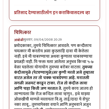
प्रतिसाद देण्यासाठी
लॉग इन करा
किंवा
सदस्य व्हा
चिमित्कार
बुधवार, 09/04/2008 20:29
आंबोळी
प्रमोदकाका, तुमचे चिमित्कार आवडले. पण कन्दीलाच
चमत्कार मी करतोय असा कुठलाहि दावा मी केलेला
नाही. इथे मी घाबरण्याचा अथवा कुणाला घाबरवण्याचा
प्रयत्नही नाही. मि फक्त मला आलेला अनुभव किन्वा ५-७
वेळा घडलेला योगायोग तुमच्या बरोबर वाटला.
तुमच्या
कंदीलामुळे (पेटवण्यामुळे)जर कुणी मरतो असे तुम्हाला
वाटत असेल तर तो चक्क भाबडेपणा आहे. मनातली
सगळी जळमटं काढून टाका. रोज तो कंदील लावा
आणि पाहा किती जण मरतात ते.
तुमचे काय जातय हो
सान्गायला कि रोज कन्दिल लावा म्हणुन... इथे माझ्या
ओळखीची माणसे मरतायत! वि.सु. ताई/दादा चे शेपुट
नका लावू... तुमच्यपेक्शा वयाने आणि अनुभवाने अजुन