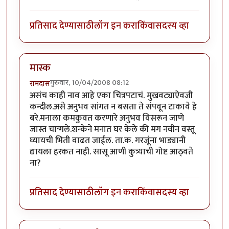
प्रतिसाद देण्यासाठी
लॉग इन करा
किंवा
सदस्य व्हा
मास्क
गुरुवार, 10/04/2008 08:12
रामदास
असंच काही नाव आहे एका चित्रपटाचं. मुखवट्याऐवजी
कन्दील.असे अनुभव सांगत न बसता ते संपवून टाकावे हे
बरे.मनाला कमकुवत करणारे अनुभव विसरून जाणे
जास्त चान्गले.शन्केने मनात घर केले की मग नवीन वस्तू
घ्यायची भिती वाढत जाईल. ता.क. गरजूंना भाड्यानी
द्यायला हरकत नाही. सासू आणी कुत्र्याची गोष्ट आठ्वते
ना?
प्रतिसाद देण्यासाठी
लॉग इन करा
किंवा
सदस्य व्हा