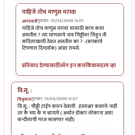
पाहिजे तोच माणुस मरावा
गुरुवार, 10/04/2008 13:01
आनंदयात्री
In reply to
कंदील भाग २
by
सहज
पाहिजे तोच माणुस मरावा यासाठी काय करत
असतील ? त्या माणसाचे नाव चिठ्ठीवर लिहुन ती
कंदिलाखाली ठेवत असतील का ? -(बारकावे
टिपणारा दिग्दर्शक) आंद्या रामसे.
प्रतिसाद देण्यासाठी
लॉग इन करा
किंवा
सदस्य व्हा
वि.सू. :
गुरुवार, 10/04/2008 13:07
विजुभाऊ
वि.सू. : चीठ्ठी टाईप करुन ठेवावी . हस्ताक्षर कळाले नाही
तर कै च्या कै च व्हायचे ( अर्थात डॉक्टर लोकाना अशा
कन्दीलाची गरज भासणार नाही)