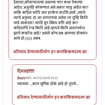
देशावर,कोकणातल्या असल्या फार कथा ऐकल्या
आहेत. अजुनहि कोकणात असे प्रकार चालु आहेत का?
बाकि कंदिल स्टोरि जरा हटकेच वाटलि.असो ,ज्याचे
त्याचे अनुभव. हा जर वापरायचा असेल तर तुम्हि किति
भाडे आकरता? काहि ग्रुप स्किम वगैरे आहे का?
कंदिलाचि रेन्ज किति आहे.म्हणजे किति अंतरापर्यन्त
ह्याचे कव्हरेज आहे? असले बरेच प्रश्न आमच्या डोक्यात
आले हो.))))) अबब.
प्रतिसाद देण्यासाठी
लॉग इन करा
किंवा
सदस्य व्हा
दिमाख!!!!!!
बुधवार, 28/05/2008 19:22
वैभव
In reply to
भानामति....
by
अभिज्ञ
च्यायला ....काय सुपिक डोके आहे हो तुमचे...
प्रतिसाद देण्यासाठी
लॉग इन करा
किंवा
सदस्य व्हा