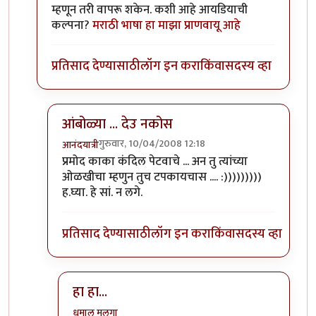
म्हणून तरी वापरू शकेन. कशी आहे आयडियाची
कल्पना?
मराठी भाषा हा माझा प्राणवायू आहे
प्रतिसाद देण्यासाठी
लॉग इन करा
किंवा
सदस्य व्हा
आंबोळ्या ... देउ नकोस
गुरुवार, 10/04/2008 12:18
आनंदयात्री
In reply to
मला द्या तो कंदील!
by
प्रमोद देव
प्रमोद काका कंदिल पेटवाचे ... अन तु त्यांच्या
ओळखीचा म्हणुन तुच टपकायचास .... :)))))))))
ह.घ्या. हे सां. न लगे.
प्रतिसाद देण्यासाठी
लॉग इन करा
किंवा
सदस्य व्हा
हा हा...
धमाल मुलगा