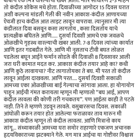
बाबांचे एक मित्र वारल्याची खबर आली. नंतर साधारण 2-3 महिने
तो कंदील शोकेस मधे होता. दिवाळीच्या आगोदर 15 दिवस घरात
अशी कल्पना मांडली गेली की नवीन आकाश-कंदील आणायच्या
ऐवजी हाच कंदील आत लाइट लावून वापरावा. त्यानुसार मी त्या
कंडीलात दिवा बसवून कसा लागतोय , कसा दिसतोय याचे
प्रात्यक्षीक बघितले आणि….. दुसर्या दिवशी आमचे एक जवळचे
ओळखीचे गृहस्थ वारल्याची खबर आली. 7-8 दिवस त्यांच्या कार्यात
आणि इतर गडबडीत गेले. आणि मी नुसताच टीवी बघत लोळत
पडलेला बघून आईने फर्मान सोडले की दिवाळी 8 दिवसावर आली
जरा घरी कामात मदत कर. आकाश कंदील तयार आहे का? कधी
आणि कुठे लावायचा? नीट लागातोयका ते बघ. मी परत तो कंदील
लावून आईला दाखवला. आणि परत…. दुसर्या दिवशी सकाळी
आमच्या एका ओळखीच्या बाई गेल्याचा सांगावा आला. हा योगायोग
पाहून आईची गंमत करायला म्हणून मी म्हणालो “बघ आई, आपण
कंदील लावला की कोणी तरी गचकतय”. पण आईला काही ते पटले
नाही. तिने ते म्हणणे उडवून लावले. वसुबारसचा दिवस. सकाळी
आंघोळी करून तयार होत आलेल्या फराळावर ताव मारुन मी
आकाश कंदील म्हणून तो कंदील लावला. आणि मित्रानो काय
सांगू… संध्याकाळी आमच्या घरा समोर राहाणारे एकजण अचानक
हृदयविकाराच्या झटक्याने गेले. मग मात्र आईचा या गोष्टीवर विश्वास