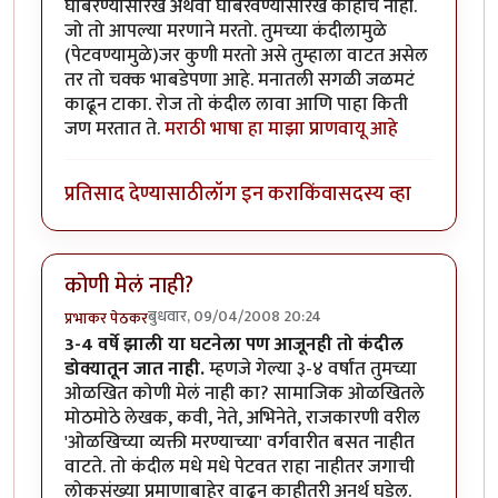
घाबरण्यासारखे अथवा घाबरवण्यासारखे काहीच नाही.
जो तो आपल्या मरणाने मरतो. तुमच्या कंदीलामुळे
(पेटवण्यामुळे)जर कुणी मरतो असे तुम्हाला वाटत असेल
तर तो चक्क भाबडेपणा आहे. मनातली सगळी जळमटं
काढून टाका. रोज तो कंदील लावा आणि पाहा किती
जण मरतात ते.
मराठी भाषा हा माझा प्राणवायू आहे
प्रतिसाद देण्यासाठी
लॉग इन करा
किंवा
सदस्य व्हा
कोणी मेलं नाही?
बुधवार, 09/04/2008 20:24
प्रभाकर पेठकर
3-4 वर्षे झाली या घटनेला पण आजूनही तो कंदील
डोक्यातून जात नाही.
म्हणजे गेल्या ३-४ वर्षांत तुमच्या
ओळखित कोणी मेलं नाही का? सामाजिक ओळखितले
मोठमोठे लेखक, कवी, नेते, अभिनेते, राजकारणी वरील
'ओळखिच्या व्यक्ती मरण्याच्या' वर्गवारीत बसत नाहीत
वाटते. तो कंदील मधे मधे पेटवत राहा नाहीतर जगाची
लोकसंख्या प्रमाणाबाहेर वाढून काहीतरी अनर्थ घडेल.