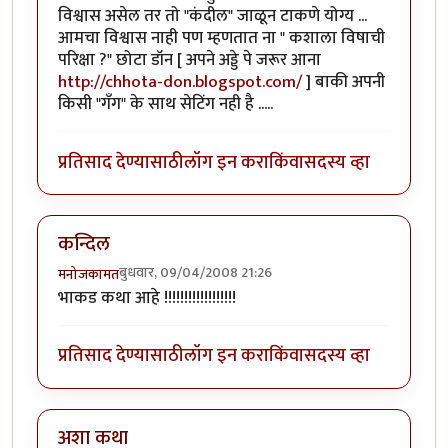
विश्वास असेल तर तो "कंदील" जाळून टाकणे योग्य ...
आमचा विश्वास नाही पण म्हणतात ना " कशाला विषाची
परिक्षा ?" छोटा डॉन [ अपने अड्डे पे जरूर आना
http://chhota-don.blogspot.com/
] बाकी अपनी
किसी "गँग" के साथ सेटिंग नही है .....
प्रतिसाद देण्यासाठी
लॉग इन करा
किंवा
सदस्य व्हा
कन्दिल
बुधवार, 09/04/2008 21:26
मनोजकामत
भाकड कथा आहे !!!!!!!!!!!!!!!!!!
प्रतिसाद देण्यासाठी
लॉग इन करा
किंवा
सदस्य व्हा
अशा कथा