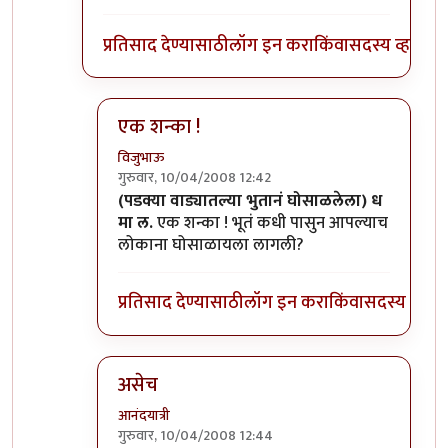
प्रतिसाद देण्यासाठी
लॉग इन करा
किंवा
सदस्य व्हा
एक शन्का !
विजुभाऊ
गुरुवार, 10/04/2008 12:42
In reply to
हा हा...
by
धमाल मुलगा
(पडक्या वाड्यातल्या भुतानं घोसाळलेला) ध
मा ल.
एक शन्का ! भूतं कधी पासुन आपल्याच
लोकाना घोसाळायला लागली?
प्रतिसाद देण्यासाठी
लॉग इन करा
किंवा
सदस्य व्हा
असेच
आनंदयात्री
गुरुवार, 10/04/2008 12:44