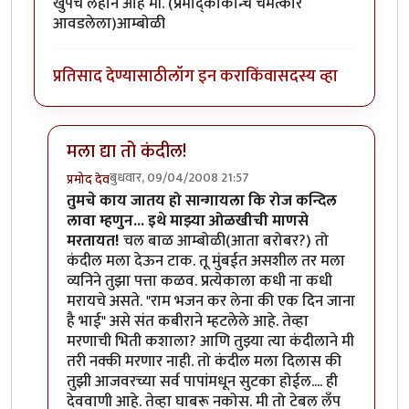
खुपच लहान आहे मी. (प्रमोद्काकान्चे चमत्कार
आवडलेला)आम्बोळी
प्रतिसाद देण्यासाठी
लॉग इन करा
किंवा
सदस्य व्हा
मला द्या तो कंदील!
बुधवार, 09/04/2008 21:57
प्रमोद देव
In reply to
चिमित्कार
by
आंबोळी
तुमचे काय जातय हो सान्गायला कि रोज कन्दिल
लावा म्हणुन... इथे माझ्या ओळखीची माणसे
मरतायत!
चल बाळ आम्बोळी(आता बरोबर?) तो
कंदील मला देऊन टाक. तू मुंबईत असशील तर मला
व्यनिने तुझा पत्ता कळव. प्रत्येकाला कधी ना कधी
मरायचे असते. "राम भजन कर लेना की एक दिन जाना
है भाई" असे संत कबीराने म्हटलेले आहे. तेव्हा
मरणाची भिती कशाला? आणि तुझ्या त्या कंदीलाने मी
तरी नक्की मरणार नाही. तो कंदील मला दिलास की
तुझी आजवरच्या सर्व पापांमधून सुटका होईल.... ही
देववाणी आहे. तेव्हा घाबरू नकोस. मी तो टेबल लॅंप