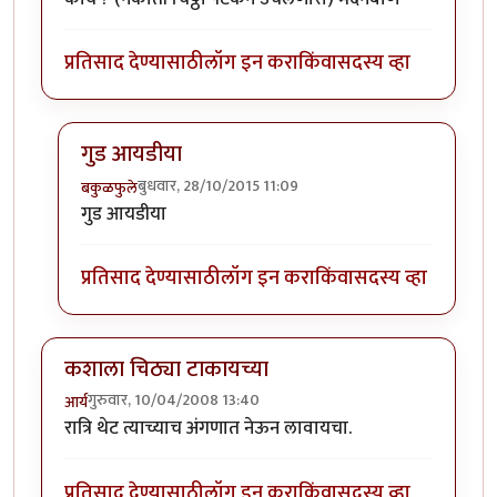
प्रतिसाद देण्यासाठी
लॉग इन करा
किंवा
सदस्य व्हा
गुड आयडीया
बुधवार, 28/10/2015 11:09
बकुळफुले
In reply to
चिठ्ठी आई है.....
by
मदनबाण
गुड आयडीया
प्रतिसाद देण्यासाठी
लॉग इन करा
किंवा
सदस्य व्हा
कशाला चिठ्या टाकायच्या
गुरुवार, 10/04/2008 13:40
आर्य
रात्रि थेट त्याच्याच अंगणात नेऊन लावायचा.
प्रतिसाद देण्यासाठी
लॉग इन करा
किंवा
सदस्य व्हा