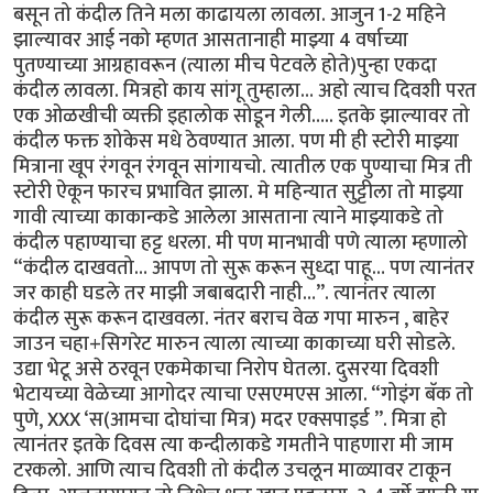
बसून तो कंदील तिने मला काढायला लावला. आजुन 1-2 महिने
झाल्यावर आई नको म्हणत आसतानाही माझ्या 4 वर्षाच्या
पुतण्याच्या आग्रहावरून (त्याला मीच पेटवले होते)पुन्हा एकदा
कंदील लावला. मित्रहो काय सांगू तुम्हाला… अहो त्याच दिवशी परत
एक ओळखीची व्यक्ती इहालोक सोडून गेली….. इतके झाल्यावर तो
कंदील फक्त शोकेस मधे ठेवण्यात आला. पण मी ही स्टोरी माझ्या
मित्राना खूप रंगवून रंगवून सांगायचो. त्यातील एक पुण्याचा मित्र ती
स्टोरी ऐकून फारच प्रभावित झाला. मे महिन्यात सुट्टीला तो माझ्या
गावी त्याच्या काकान्कडे आलेला आसताना त्याने माझ्याकडे तो
कंदील पहाण्याचा हट्ट धरला. मी पण मानभावी पणे त्याला म्हणालो
“कंदील दाखवतो… आपण तो सुरू करून सुध्दा पाहू… पण त्यानंतर
जर काही घडले तर माझी जबाबदारी नाही…”. त्यानंतर त्याला
कंदील सुरू करून दाखवला. नंतर बराच वेळ गपा मारुन , बाहेर
जाउन चहा+सिगरेट मारुन त्याला त्याच्या काकाच्या घरी सोडले.
उद्या भेटू असे ठरवून एकमेकाचा निरोप घेतला. दुसरया दिवशी
भेटायच्या वेळेच्या आगोदर त्याचा एसएमएस आला. “गोइंग बॅक तो
पुणे, XXX ‘स(आमचा दोघांचा मित्र) मदर एक्सपाइर्ड ”. मित्रा हो
त्यानंतर इतके दिवस त्या कन्दीलाकडे गमतीने पाहणारा मी जाम
टरकलो. आणि त्याच दिवशी तो कंदील उचलून माळ्यावर टाकून