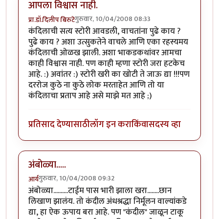
आपला विश्वास नाही.
गुरुवार, 10/04/2008 08:33
प्रा.डॉ.दिलीप बिरुटे
कंदिलाची सत्य स्टोरी आवडली, वाचतांना पुढे काय ?
पुढे काय ? अशा उत्सुकतेने वाचले आणि एका रहस्यमय
कंदिलाची ओळख झाली. अशा भाकडकथांवर आमचा
काही विश्वास नाही. पण काही म्हणा स्टोरी जरा हटकेच
आहे. :) अवांतर :) स्टोरी खरी का खोटी ते जाऊ द्या !!!पण
दररोज कुठे ना कुठे लोक मरताहेत आणि तो या
कंदिलाचा प्रताप आहे असे माझे मत आहे ;)
प्रतिसाद देण्यासाठी
लॉग इन करा
किंवा
सदस्य व्हा
अंबोळ्या.....
गुरुवार, 10/04/2008 09:32
आर्य
अंबोळ्या..........टाईम पास भारी झाला खरा........छान
लिखाण झालंय. तो कंदील अंधश्रद्धा निर्मूलन वाल्यांकडे
द्या, हा ऐक ऊपाय बरा आहे. पण "कंदील" जाळून टाकू