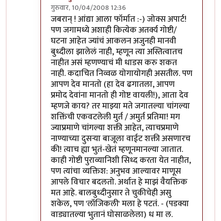
गुरुवार, 10/04/2008 12:36
In reply to
आंबोळ्या ... देउ नकोस
by
आनंदयात्री
जबरान् ! आंद्या आला फॉर्मात :-) जोक्स अपार्ट!
पण जगामध्ये अशाही कित्येक अतर्क्य गोष्टी/
घटना आहेत ज्यांचं आकलन अजुनही मानवी
बुध्दीला झालेलं नाही, म्हणून त्या अस्तित्वातच
नाहीत असं म्हणण्याचं मी धाडस करु शकत
नाही. कदाचित निव्वळ योगायोगही असतील. पण
आपण देव मानतो (हा देव ढगातला, आपण
प्रमोद देवांना मानतो ही गोष्ट वायली!), आता देव
म्हणजे काय? तर माझ्या मते जगातल्या चांगल्या
शक्तिंची एकवटलेली मुर्त / अमुर्त प्रतिमा! मग
ज्याप्रमाणे चांगल्या शक्ती आहेत, त्याचप्रमाणे
नाण्याच्या दुसर्‍या बाजूला वाईट शक्ती असणारच
की! त्याच ह्या भुतं-खेतं म्हणूनमानल्या जातात.
काही गोष्टी पुराव्यानिशी सिध्द करता येत नाहीत,
पण त्यांचा व्यक्तिश: अनुभव आल्यावर माणूस
आपले विचार बदलतो. अर्थात हे माझं वैयक्तिक
मत आहे. बालबुध्दीनुसार ते चुकीचेही असु
शकेल, पण 'लॉजिकली' मला हे पटतं. - (पडक्या
वाड्यातल्या भुतानं घोसाळलेला) ध मा ल.