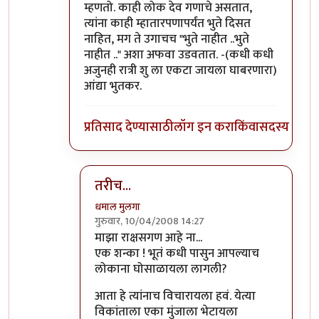
In reply to
हा हा...
by
धमाल मुलगा
म्हणतो. काही लोक देव गणाचे असतात,
त्यांना काही म्हातारपणापर्यंत भुते दिसत
नाहित, मग ते उगाचच "भुते नाहीत ..भुते
नाहीत .." अशा अफवा उडवतात. -(कधी कधी
अजुनही रात्री शु ला एकटा जायला घाबरणारा)
आंद्या भुतकर.
प्रतिसाद देण्यासाठी
लॉग इन करा
किंवा
सदस्य व्हा
तरीच...
धमाल मुलगा
गुरुवार, 10/04/2008 14:27
In reply to
असेच
by
आनंदयात्री
माझा राक्षसगण आहे ना...
एक शन्का ! भूतं कधी पासुन आपल्याच
लोकाना घोसाळायला लागली?
आता हे त्यांनाच विचारायला हवं. येत्या
विकांताला एका मुंजाला भेटायला