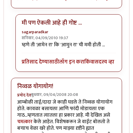
मी पण ऐकली आहे ही गोष्ट ...
sagarparadkar
शनिवार, 04/09/2010 19:37
In reply to
अवांतर
by
llपुण्याचे पेशवेll
म्हणे ती 'आमेन रा' कि 'आमुन रा' ची ममी होती ...
प्रतिसाद देण्यासाठी
लॉग इन करा
किंवा
सदस्य व्हा
निव्वळ योगायोग!
बुधवार, 09/04/2008 20:08
प्रमोद देव
आम्बोळी ताई/दादा जे काही घडले ते निव्वळ योगायोग
होते. कावळा बसायला आणि फांदी मोडायला एक
गाठ...म्हणतात त्यातला हा प्रकार आहे. मी देखिल असे
चमत्कार
केले आहेत. विशेषकरून जे वाईट बोलतो ते
बर्‍याच वेळा खरे होते. पण माझ्या दृष्टीने ह्यात