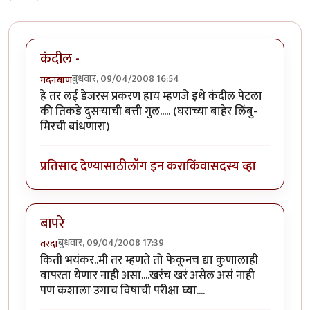
कंदील -
बुधवार, 09/04/2008 16:54
मदनबाण
हे तर लई डेजरस प्रकरण हाय म्हणजे इथे कंदील पेटला
की तिकडे दुसर्‍याची बत्ती गुल..... (घराच्या बाहेर लिंबु-
मिरची बांधणारा)
प्रतिसाद देण्यासाठी
लॉग इन करा
किंवा
सदस्य व्हा
बापरे
बुधवार, 09/04/2008 17:39
वरदा
किती भयंकर..मी तर म्हणते तो फेकूनच द्या कुणालाही
वापरता येणार नाही असा....खरंच खरं असेल असं नाही
पण कशाला उगाच विषाची परीक्षा घ्या....