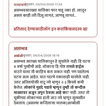
बुधवार, 09/04/2008 17:54
नारदाचार्य
असम्भवसारख्या मालिका फार पाहू नका हो. त्यातून
असलं काही तरी दिसू लागतं, जाणवू लागतं...
प्रतिसाद देण्यासाठी
लॉग इन करा
किंवा
सदस्य व्हा
असम्भव
बुधवार, 09/04/2008 18:19
आंबोळी
असम्भव सारख्य मालिकातुन हे सुचलेले नाही. हि घटना
४ वर्षा पुरवीची आहे. लोकाना हि गोष्ट
रामसे ष्टाईल
वाटते याला मी काहिच करु शकत नाही. पण घडलेल्य
घटना सत्य आहेत. यात पदरचे एकालाही मारलेले नाही.
उलट अतिशयोक्ती वाटू नये म्हणुन २-३ किस्से कमी
केलेत.
लोकांचे मुडदे पडावे म्हणुन तुम्ही तो कन्दील
माळ्यावर अजुन जपुन ठेवला आहे का?
नाही. उलट तो
चुकीच्या लोकान्च्या हाती जाउ नये म्हणून सुरक्शीत
ठेवलाय. (असल्या कन्दिलाचा मालक)आम्बोळी