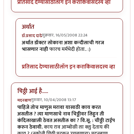
प्रतिसाद देण्यासाठी
लॉग इन करा
किंवा
सदस्य व्हा
अर्थात
शुक्रवार, 16/05/2008 22:24
डॉ.प्रसाद दाढे
In reply to
वि.सू. :
by
विजुभाऊ
अर्थात डॉक्टर लोकाना अशा कन्दीलाची गरज
भासणार नाही
फारच मर्मभेदी होता.. :)
प्रतिसाद देण्यासाठी
लॉग इन करा
किंवा
सदस्य व्हा
चिठ्ठी आई है.....
गुरुवार, 10/04/2008 13:17
मदनबाण
पाहिजे तोच माणुस मरावा यासाठी काय करत
असतील ? त्या माणसाचे नाव चिठ्ठीवर लिहुन ती
कंदिलाखाली ठेवत असतील का ?
वि.सू. : चीठ्ठी टाईप
करुन ठेवावी.
काय राव आम्बोळी ला क्लु देताय की
काय ? (नकोती चिठ्ठी पटकन उचलणारा) मदनबाण