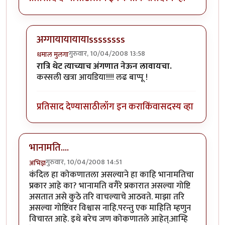
अग्गायायायायाssssssss
गुरुवार, 10/04/2008 13:58
धमाल मुलगा
In reply to
कशाला चिठ्या टाकायच्या
by
आर्य
रात्रि थेट त्याच्याच अंगणात नेऊन लावायचा.
कस्सली खत्रा आयडिया!!!! लढ बाप्पू !
प्रतिसाद देण्यासाठी
लॉग इन करा
किंवा
सदस्य व्हा
भानामति....
गुरुवार, 10/04/2008 14:51
अभिज्ञ
कंदिल हा कोकणातला असल्याने हा काहि भानामतिचा
प्रकार आहे का? भानामति वगैरे प्रकारात असल्या गोष्टि
असतात असे कुठे तरि वाचल्याचे आठवते. माझा तरि
असल्या गोष्टिंवर विश्वास नाहि.परन्तु एक माहिति म्हणुन
विचारत आहे. इथे बरेच जण कोकणातले आहेत्.आम्हि