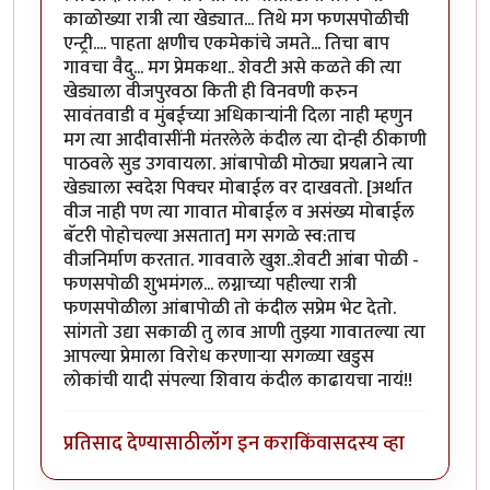
काळोख्या रात्री त्या खेड्यात... तिथे मग फणसपोळीची
एन्ट्री.... पाहता क्षणीच एकमेकांचे जमते... तिचा बाप
गावचा वैदु... मग प्रेमकथा.. शेवटी असे कळते की त्या
खेड्याला वीजपुरवठा किती ही विनवणी करुन
सावंतवाडी व मुंबईच्या अधिकार्‍यांनी दिला नाही म्हणुन
मग त्या आदीवासींनी मंतरलेले कंदील त्या दोन्ही ठीकाणी
पाठवले सुड उगवायला. आंबापोळी मोठ्या प्रयत्नाने त्या
खेड्याला स्वदेश पिक्चर मोबाईल वर दाखवतो. [अर्थात
वीज नाही पण त्या गावात मोबाईल व असंख्य मोबाईल
बॅटरी पोहोचल्या असतात] मग सगळे स्व:ताच
वीजनिर्माण करतात. गाववाले खुश..शेवटी आंबा पोळी -
फणसपोळी शुभमंगल... लग्नाच्या पहील्या रात्री
फणसपोळीला आंबापोळी तो कंदील सप्रेम भेट देतो.
सांगतो उद्या सकाळी तु लाव आणी तुझ्या गावातल्या त्या
आपल्या प्रेमाला विरोध करणार्‍या सगळ्या खडुस
लोकांची यादी संपल्या शिवाय कंदील काढायचा नायं!!
प्रतिसाद देण्यासाठी
लॉग इन करा
किंवा
सदस्य व्हा