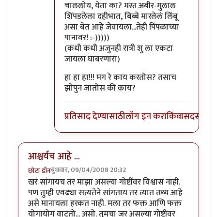
चाललोय, येता का? मस्त अबीर-गुलाल
शिंपडलेला दहीभात, बिब्बे मारलेलं लिंबू
असा बेत आहे जेवायला...तेही पिंपळाच्या
पानावर! :-)))))
(कधी कधी अजुनही रात्री शु ला एकटा
जायला घाबरणारा)
हा हा हा!!! मग रे काय करतोस? तसाच
झोपुन जातोस की काय?
प्रतिसाद देण्यासाठी
लॉग इन करा
किंवा
सदस्य व्हा
आश्चर्यच आहे ...
बुधवार, 09/04/2008 20:32
छोटा डॉन
खरं सांगायच तर माझा असल्या गोष्टींवर विश्वास नाही.
पण तुम्ही एवढ्या सत्यतेने सांगताय तर त्यात तथ्य आहे
असे मानायला हरकत नाही. मला तर फक्त आणि फक्त
योगायोग वाटतो... असो. तुमचा जर असल्या गोष्टींवर