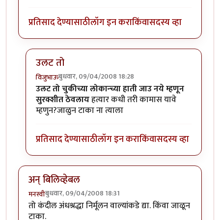
प्रतिसाद देण्यासाठी
लॉग इन करा
किंवा
सदस्य व्हा
उलट तो
बुधवार, 09/04/2008 18:28
विजुभाऊ
In reply to
असम्भव
by
आंबोळी
उलट तो चुकीच्या लोकान्च्या हाती जाउ नये म्हणून
सुरक्शीत ठेवलाय
हत्यार कधी तरी कामास यावे
म्हणुन?जाळुन टाका ना त्याला
प्रतिसाद देण्यासाठी
लॉग इन करा
किंवा
सदस्य व्हा
अन् बिलिव्हेबल
बुधवार, 09/04/2008 18:31
मनस्वी
तो कंदील अंधश्रद्धा निर्मूलन वाल्यांकडे द्या. किंवा जाळून
टाका.