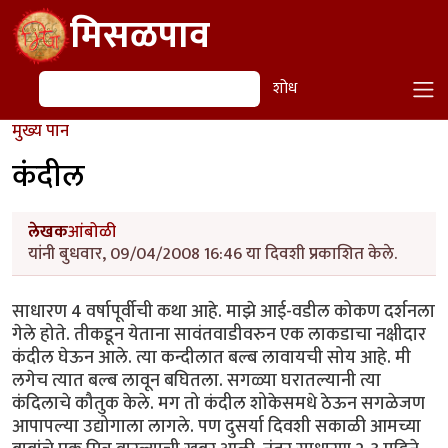
Skip to main content
मिसळपाव
शोध
शोध
मुख्य पान
कंदील
लेखक
आंबोळी
यांनी बुधवार, 09/04/2008 16:46 या दिवशी प्रकाशित केले.
साधारण 4 वर्षापूर्वीची कथा आहे. माझे आई-वडील कोकण दर्शनला
गेले होते. तीकडून येताना सावंतवाडीवरुन एक लाकडाचा नक्षीदार
कंदील घेऊन आले. त्या कन्दीलात बल्ब लावायची सोय आहे. मी
लगेच त्यात बल्ब लावून बघितला. सगळ्या घरातल्यानी त्या
कंदिलाचे कौतुक केले. मग तो कंदील शोकेसमधे ठेऊन सगळेजण
आपापल्या उद्योगाला लागले. पण दुसर्या दिवशी सकाळी आमच्या