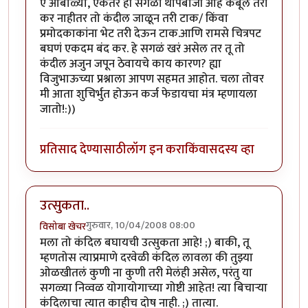
ए आंबोळ्या, एकतर ही सगळी थापेबाजी आहे कबूल तरी
कर नाहीतर तो कंदील जाळून तरी टाक/ किंवा
प्रमोदकाकांना भेट तरी देऊन टाक.आणि रामसे चित्रपट
बघणं एकदम बंद कर. हे सगळं खरं असेल तर तू तो
कंदील अजुन जपून ठेवायचे काय कारण? ह्या
विजुभाऊच्या प्रश्नाला आपण सहमत आहोत. चला तोवर
मी आता शुचिर्भुत होऊन कर्ज फेडायचा मंत्र म्हणायला
जातो!:))
प्रतिसाद देण्यासाठी
लॉग इन करा
किंवा
सदस्य व्हा
उत्सुकता..
गुरुवार, 10/04/2008 08:00
विसोबा खेचर
मला तो कंदिल बघायची उत्सुकता आहे! ;) बाकी, तू
म्हणतोस त्याप्रमाणे दरवेळी कंदिल लावला की तुझ्या
ओळखीतलं कुणी ना कुणी तरी मेलंही असेल, परंतु या
सगळ्या निव्वळ योगायोगाच्या गोष्टी आहेत! त्या बिचार्‍या
कंदिलाचा त्यात काहीच दोष नाही. ;) तात्या.