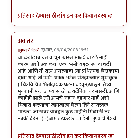
प्रतिसाद देण्यासाठी
लॉग इन करा
किंवा
सदस्य व्हा
अवांतर
बुधवार, 09/04/2008 19:52
llपुण्याचे पेशवेll
या कंदीलाबाबत वाचून फारसे आश्चर्य वाटले नाही.
कारण अशी एक कथा एका 'ममी' बद्दल पण वाचली
आहे. आणि ती सत्य असल्याचा त्या प्रथितयश लेखकाचा
दावा आहे. ती 'ममी' अनेक अनेक संग्रहालयात धुमाकूळ
( चित्रविचित्र भितीदायक घटना घडवून)घालून तिच्या
मुक्कामी परत जाण्यासाठी 'टायटॅनिक' वर बसली. आणि
काहीही झाले तरी आमचे जहाज बुडणार नाही अशी
मिजास करणार्‍या जहाजाला घेऊन तिने सागरतळ
गाठला. जालावर याबद्दल कुठे माहीती मिळाली तर
नक्की देईन. :) -(जाम टरकलेला....) डॅनी.. पुण्याचे पेशवे
प्रतिसाद देण्यासाठी
लॉग इन करा
किंवा
सदस्य व्हा