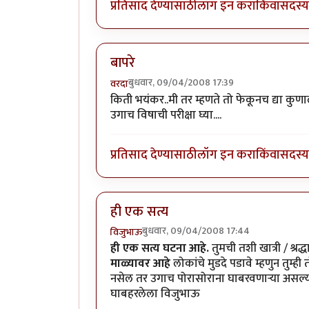
प्रतिसाद देण्यासाठी
लॉग इन करा
किंवा
सदस्य 
बापरे
बुधवार, 09/04/2008 17:39
वरदा
किती भयंकर..मी तर म्हणते तो फेकूनच द्या कु
उगाच विषाची परीक्षा घ्या....
प्रतिसाद देण्यासाठी
लॉग इन करा
किंवा
सदस्य 
ही एक सत्य
बुधवार, 09/04/2008 17:44
विजुभाऊ
ही एक सत्य घटना आहे.
तुमची तशी खात्री / श्
माळ्यावर आहे
लोकांचे मुडदे पडावे म्हणुन तुम्ह
नसेल तर उगाच पोरासोराना घाबरवणार्‍या असल्या र
घाबहरलेला विजुभाऊ