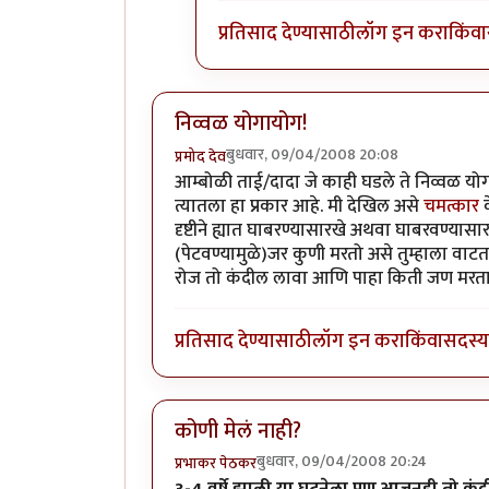
प्रतिसाद देण्यासाठी
लॉग इन करा
किंवा
निव्वळ योगायोग!
बुधवार, 09/04/2008 20:08
प्रमोद देव
आम्बोळी ताई/दादा जे काही घडले ते निव्वळ य
त्यातला हा प्रकार आहे. मी देखिल असे
चमत्कार
क
दृष्टीने ह्यात घाबरण्यासारखे अथवा घाबरवण्यास
(पेटवण्यामुळे)जर कुणी मरतो असे तुम्हाला व
रोज तो कंदील लावा आणि पाहा किती जण मरता
प्रतिसाद देण्यासाठी
लॉग इन करा
किंवा
सदस्य 
कोणी मेलं नाही?
बुधवार, 09/04/2008 20:24
प्रभाकर पेठकर