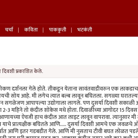
चर्चा
कविता
पाककृती
भटकंती
 दिवशी प्रकाशित केले.
कोकण दर्शनला गेले होते. तीकडून येताना सावंतवाडीवरुन एक लाकडाच
वायची सोय आहे. मी लगेच त्यात बल्ब लावून बघितला. सगळ्या घरातल्या
ऊन सगळेजण आपापल्या उद्योगाला लागले. पण दुसर्या दिवशी सकाळी 
रण 2-3 महिने तो कंदील शोकेस मधे होता. दिवाळीच्या आगोदर 15 दिव
ायच्या ऐवजी हाच कंदील आत लाइट लावून वापरावा. त्यानुसार मी त
याचे प्रात्यक्षीक बघितले आणि….. दुसर्या दिवशी आमचे एक जवळचे
 कार्यात आणि इतर गडबडीत गेले. आणि मी नुसताच टीवी बघत लोळत पड