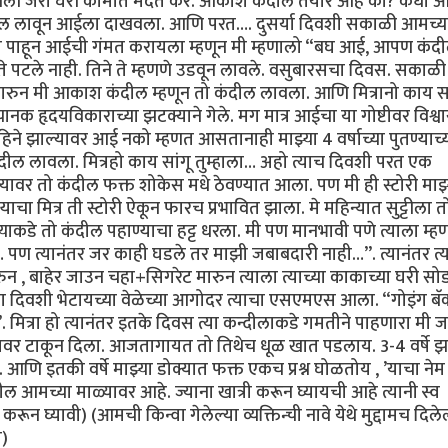
 आली जरा घरी कामात मदत कर. आकाश कंदील तयार आहे का? कधी आ
दील लावून आईला दाखवला. आणि परत…. दुसर्या दिवशी सकाळी आमच्य
ोग पाहून आईची गंमत करायला म्हणून मी म्हणालो “बघ आई, आपण कंद
टले नाही. तिने ते म्हणणे उडवून लावले. वसुबारसचा दिवस. सकाळी
ुन मी आकाश कंदील म्हणून तो कंदील लावला. आणि मित्रानो काय सा
 हृदयविकाराच्या झटक्याने गेले. मग मात्र आईचा या गोष्टीवर विश्व
े झाल्यावर आई नको म्हणत आसतानाही माझ्या 4 वर्षाच्या पुतण्याच्
कंदील लावला. मित्रहो काय सांगू तुम्हाला… अहो त्याच दिवशी परत एक
ावर तो कंदील फक्त शोकेस मधे ठेवण्यात आला. पण मी ही स्टोरी माझ्
्याचा मित्र ती स्टोरी ऐकून फारच प्रभावित झाला. मे महिन्यात सुट्टीला त
्याकडे तो कंदील पहाण्याचा हट्ट धरला. मी पण मानभावी पणे त्याला म्ह
पण त्यानंतर जर काही घडले तर माझी जबाबदारी नाही…”. त्यानंतर त्
 , बाहेर जाउन चहा+सिगरेट मारुन त्याला त्याच्या काकाच्या घरी सोड
रया दिवशी भेटायच्या वेळेच्या आगोदर त्याचा एसएमएस आला. “गोइंग बॅ
”. मित्रा हो त्यानंतर इतके दिवस त्या कन्दीलाकडे गमतीने पाहणारा मी 
वर टाकून दिला. आजतागायत तो तिथेच धूळ खात पडलाय. 3-4 वर्षे झ
आणि इतकी वर्षे माझ्या डोक्यात फक्त एकच प्रश्न घोळतोय , ’याचा ने
 आमच्या माळ्यावर आहे. ज्याना खात्री करून घ्यायची आहे त्यानी स्व
न घ्यावी) (आमची किन्वा गेलेल्या व्यक्तिन्ची नावे येथे मुद्दामच दिले
ी)