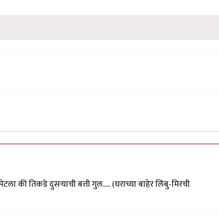
ला की तिकडे दुसर्‍याची बत्ती गुल..... (घराच्या बाहेर लिंबु-मिरची