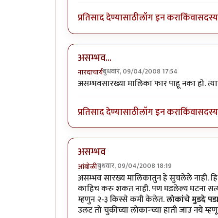
प्रतिसाद देण्यासाठी
लॉग इन करा
किंवा
सदस्य 
असम्भव...
बुधवार, 09/04/2008 17:54
नारदाचार्य
असम्भवसारख्या मालिका फार पाहू नका हो. त्यात
प्रतिसाद देण्यासाठी
लॉग इन करा
किंवा
सदस्य 
असम्भव
बुधवार, 09/04/2008 18:19
आंबोळी
असम्भव सारख्य मालिकातुन हे सुचलेले नाही. हि 
काहिच करु शकत नाही. पण घडलेल्य घटना सत्य 
म्हणुन २-३ किस्से कमी केलेत.
लोकांचे मुडदे पड
उलट तो चुकीच्या लोकान्च्या हाती जाउ नये म्