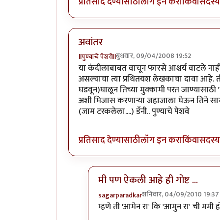
प्रतिसाद देण्यासाठी
लॉग इन करा
किंवा
सदस्य 
अवांतर
बुधवार, 09/04/2008 19:52
llपुण्याचे पेशवेll
या कंदीलाबाबत वाचून फारसे आश्चर्य वाटले न
असल्याचा त्या प्रथितयश लेखकाचा दावा आहे. त
घडवून)घालून तिच्या मुक्कामी परत जाण्यासाठ
अशी मिजास करणार्‍या जहाजाला घेऊन तिने साग
(जाम टरकलेला....) डॅनी.. पुण्याचे पेशवे
प्रतिसाद देण्यासाठी
लॉग इन करा
किंवा
सदस्य 
मी पण ऐकली आहे ही गोष्ट ...
शनिवार, 04/09/2010 19:37
sagarparadkar
In reply to
अवांतर
by
llपुण्याचे पेशवेll
म्हणे ती 'आमेन रा' कि 'आमुन रा' ची ममी हो