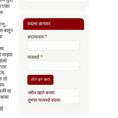
णि कुठे
ा एका
ील
सदस्य आगमन
ंगू…
ास बसून
या
सदस्यनाम
या
ो माझ्या
पासवर्ड
णालो
याला
ले.
क तो
लॉग इन करा
जाम
ाली या
नवीन खाते बनवा
म कसा
तुमचा पासवर्ड बदला.
ली