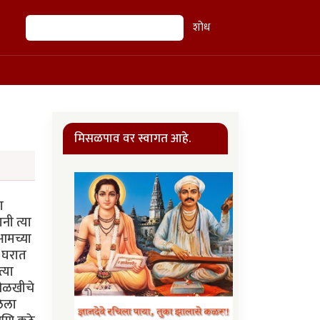
शोध
शोध
मिसळपाव वर स्वागत आहे.
ा
नी त्या
आमच्या
स घरात
्या
 ओळखीचे
लेला