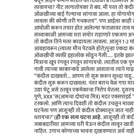
बघून आईने फर्मान सोडले की दिवाळी 8 दिवसावर
लावायचा? नीट लागातोयका ते बघ. मी परत तो कं
ओळखीच्या बाई गेल्याचा सांगावा आला. हा योगाय
लावला की कोणी तरी गचकतय”. पण आईला काही ते प
आंघोळी करून तयार होत आलेल्या फराळावर ताव मार
संध्याकाळी आमच्या घरा समोर राहाणारे एकजण अचानक
तो कंदील तिने मला काढायला लावला. आजुन 1-2 महिन
आग्रहावरून (त्याला मीच पेटवले होते)पुन्हा एकदा 
ओळखीची व्यक्ती इहालोक सोडून गेली….. इतके झाल्य
मित्राना खूप रंगवून रंगवून सांगायचो. त्यातील एक पुण
गावी त्याच्या काकान्कडे आलेला आसताना त्याने माझ
“कंदील दाखवतो… आपण तो सुरू करून सुध्दा पाहू… 
कंदील सुरू करून दाखवला. नंतर बराच वेळ गपा मारुन
उद्या भेटू असे ठरवून एकमेकाचा निरोप घेतला. दुस
पुणे, XXX ‘स(आमचा दोघांचा मित्र) मदर एक्सपाइर्ड 
टरकलो. आणि त्याच दिवशी तो कंदील उचलून माळ्या
घटनेला पण आजूनही तो कंदील डोक्यातून जात नाही. 
धरायचा?’ (
ही एक सत्य घटना आहे.
आजूनही तो कंदील
जबाबदारीवर आमच्या घरी येऊन कंदील लावून खात्री करू
नाहित. उगाच कोणाच्या भावना दुखावण्यात अर्थ नाह