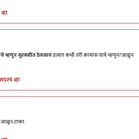
व्हा
ये म्हणून सुरक्शीत ठेवलाय
हत्यार कधी तरी कामास यावे म्हणुन?जाळुन
सदस्य व्हा
वा जाळून टाका.