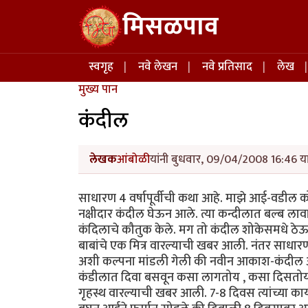
Skip to main content
मिसळपाव
Main navigation
स्वगृह
नवे लेखन
नवे प्रतिसाद
लेख
मुख्य पान
कंदील
लेखक
आंबोळी
यांनी बुधवार, 09/04/2008 16:46 या
साधारण 4 वर्षापूर्वीची कथा आहे. माझे आई-वडील 
नक्षीदार कंदील घेऊन आले. त्या कन्दीलात बल्ब ला
कंदिलाचे कौतुक केले. मग तो कंदील शोकेसमधे ठे
बाबांचे एक मित्र वारल्याची खबर आली. नंतर साधा
अशी कल्पना मांडली गेली की नवीन आकाश-कंदील आण
कंडीलात दिवा बसवून कसा लागतोय , कसा दिसतोय 
गृहस्थ वारल्याची खबर आली. 7-8 दिवस त्यांच्या