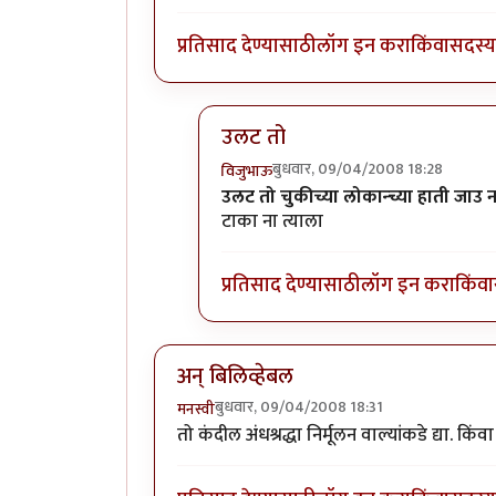
प्रतिसाद देण्यासाठी
लॉग इन करा
किंवा
सदस्य 
उलट तो
बुधवार, 09/04/2008 18:28
विजुभाऊ
In reply to
असम्भव
by
आंबोळी
उलट तो चुकीच्या लोकान्च्या हाती जाउ न
टाका ना त्याला
प्रतिसाद देण्यासाठी
लॉग इन करा
किंवा
अन् बिलिव्हेबल
बुधवार, 09/04/2008 18:31
मनस्वी
तो कंदील अंधश्रद्धा निर्मूलन वाल्यांकडे द्या. किं