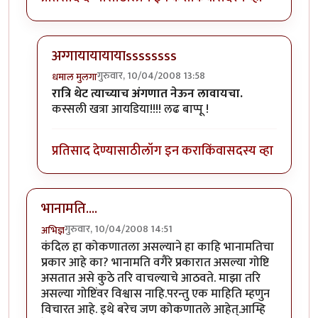
अग्गायायायायाssssssss
गुरुवार, 10/04/2008 13:58
धमाल मुलगा
In reply to
कशाला चिठ्या टाकायच्या
by
आर्य
रात्रि थेट त्याच्याच अंगणात नेऊन लावायचा.
कस्सली खत्रा आयडिया!!!! लढ बाप्पू !
प्रतिसाद देण्यासाठी
लॉग इन करा
किंवा
सदस्य व्हा
भानामति....
गुरुवार, 10/04/2008 14:51
अभिज्ञ
कंदिल हा कोकणातला असल्याने हा काहि भानामतिचा
प्रकार आहे का? भानामति वगैरे प्रकारात असल्या गोष्टि
असतात असे कुठे तरि वाचल्याचे आठवते. माझा तरि
असल्या गोष्टिंवर विश्वास नाहि.परन्तु एक माहिति म्हणुन
विचारत आहे. इथे बरेच जण कोकणातले आहेत्.आम्हि