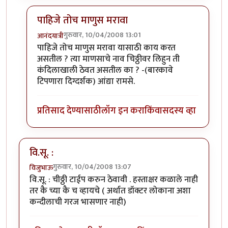
पाहिजे तोच माणुस मरावा
गुरुवार, 10/04/2008 13:01
आनंदयात्री
In reply to
कंदील भाग २
by
सहज
पाहिजे तोच माणुस मरावा यासाठी काय करत
असतील ? त्या माणसाचे नाव चिठ्ठीवर लिहुन ती
कंदिलाखाली ठेवत असतील का ? -(बारकावे
टिपणारा दिग्दर्शक) आंद्या रामसे.
प्रतिसाद देण्यासाठी
लॉग इन करा
किंवा
सदस्य व्हा
वि.सू. :
गुरुवार, 10/04/2008 13:07
विजुभाऊ
वि.सू. : चीठ्ठी टाईप करुन ठेवावी . हस्ताक्षर कळाले नाही
तर कै च्या कै च व्हायचे ( अर्थात डॉक्टर लोकाना अशा
कन्दीलाची गरज भासणार नाही)