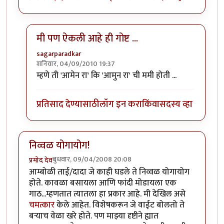
मी पण ऐकली आहे ही गोष्ट ...
sagarparadkar
शनिवार, 04/09/2010 19:37
In reply to
अवांतर
by
llपुण्याचे पेशवेll
म्हणे ती 'आमेन रा' कि 'आमुन रा' ची ममी होती ...
प्रतिसाद देण्यासाठी
लॉग इन करा
किंवा
सदस्य व्हा
निव्वळ योगायोग!
बुधवार, 09/04/2008 20:08
प्रमोद देव
आम्बोळी ताई/दादा जे काही घडले ते निव्वळ योगायोग
होते. कावळा बसायला आणि फांदी मोडायला एक
गाठ...म्हणतात त्यातला हा प्रकार आहे. मी देखिल असे
चमत्कार
केले आहेत. विशेषकरून जे वाईट बोलतो ते
बर्‍याच वेळा खरे होते. पण माझ्या दृष्टीने ह्यात