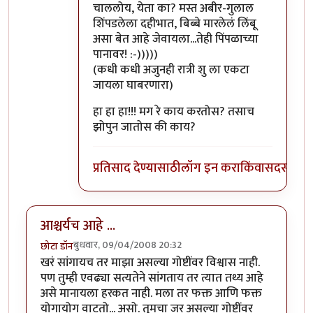
चाललोय, येता का? मस्त अबीर-गुलाल
शिंपडलेला दहीभात, बिब्बे मारलेलं लिंबू
असा बेत आहे जेवायला...तेही पिंपळाच्या
पानावर! :-)))))
(कधी कधी अजुनही रात्री शु ला एकटा
जायला घाबरणारा)
हा हा हा!!! मग रे काय करतोस? तसाच
झोपुन जातोस की काय?
प्रतिसाद देण्यासाठी
लॉग इन करा
किंवा
सदस्य व्हा
आश्चर्यच आहे ...
बुधवार, 09/04/2008 20:32
छोटा डॉन
खरं सांगायच तर माझा असल्या गोष्टींवर विश्वास नाही.
पण तुम्ही एवढ्या सत्यतेने सांगताय तर त्यात तथ्य आहे
असे मानायला हरकत नाही. मला तर फक्त आणि फक्त
योगायोग वाटतो... असो. तुमचा जर असल्या गोष्टींवर