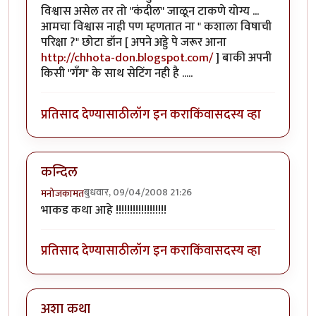
विश्वास असेल तर तो "कंदील" जाळून टाकणे योग्य ...
आमचा विश्वास नाही पण म्हणतात ना " कशाला विषाची
परिक्षा ?" छोटा डॉन [ अपने अड्डे पे जरूर आना
http://chhota-don.blogspot.com/
] बाकी अपनी
किसी "गँग" के साथ सेटिंग नही है .....
प्रतिसाद देण्यासाठी
लॉग इन करा
किंवा
सदस्य व्हा
कन्दिल
बुधवार, 09/04/2008 21:26
मनोजकामत
भाकड कथा आहे !!!!!!!!!!!!!!!!!!
प्रतिसाद देण्यासाठी
लॉग इन करा
किंवा
सदस्य व्हा
अशा कथा