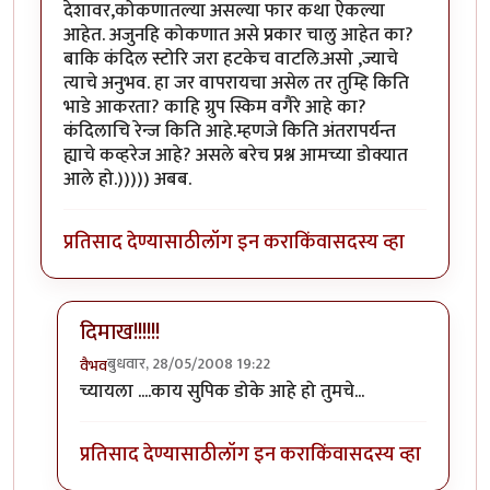
देशावर,कोकणातल्या असल्या फार कथा ऐकल्या
आहेत. अजुनहि कोकणात असे प्रकार चालु आहेत का?
बाकि कंदिल स्टोरि जरा हटकेच वाटलि.असो ,ज्याचे
त्याचे अनुभव. हा जर वापरायचा असेल तर तुम्हि किति
भाडे आकरता? काहि ग्रुप स्किम वगैरे आहे का?
कंदिलाचि रेन्ज किति आहे.म्हणजे किति अंतरापर्यन्त
ह्याचे कव्हरेज आहे? असले बरेच प्रश्न आमच्या डोक्यात
आले हो.))))) अबब.
प्रतिसाद देण्यासाठी
लॉग इन करा
किंवा
सदस्य व्हा
दिमाख!!!!!!
बुधवार, 28/05/2008 19:22
वैभव
In reply to
भानामति....
by
अभिज्ञ
च्यायला ....काय सुपिक डोके आहे हो तुमचे...
प्रतिसाद देण्यासाठी
लॉग इन करा
किंवा
सदस्य व्हा