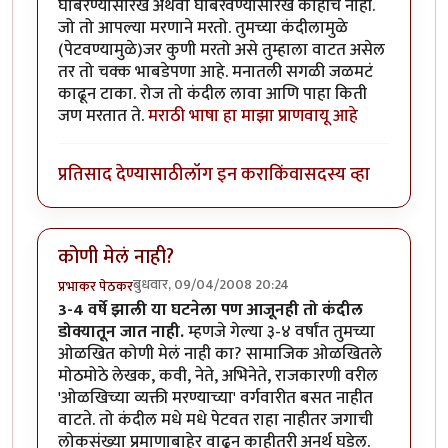
घाबरण्यासारखे अथवा घाबरवण्यासारखे काहीच नाही.
जो तो आपल्या मरणाने मरतो. तुमच्या कंदीलामुळे
(पेटवण्यामुळे)जर कुणी मरतो असे तुम्हाला वाटत असेल
तर तो चक्क भाबडेपणा आहे. मनातली सगळी जळमटं
काढून टाका. रोज तो कंदील लावा आणि पाहा किती
जण मरतात ते.
मराठी भाषा हा माझा प्राणवायू आहे
प्रतिसाद देण्यासाठी
लॉग इन करा
किंवा
सदस्य व्हा
कोणी मेलं नाही?
बुधवार, 09/04/2008 20:24
प्रभाकर पेठकर
3-4 वर्षे झाली या घटनेला पण आजूनही तो कंदील
डोक्यातून जात नाही.
म्हणजे गेल्या ३-४ वर्षांत तुमच्या
ओळखित कोणी मेलं नाही का? सामाजिक ओळखितले
मोठमोठे लेखक, कवी, नेते, अभिनेते, राजकारणी वरील
'ओळखिच्या व्यक्ती मरण्याच्या' वर्गवारीत बसत नाहीत
वाटते. तो कंदील मधे मधे पेटवत राहा नाहीतर जगाची
लोकसंख्या प्रमाणाबाहेर वाढून काहीतरी अनर्थ घडेल.