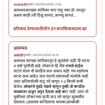
बुधवार, 09/04/2008 17:54
नारदाचार्य
असम्भवसारख्या मालिका फार पाहू नका हो. त्यातून
असलं काही तरी दिसू लागतं, जाणवू लागतं...
प्रतिसाद देण्यासाठी
लॉग इन करा
किंवा
सदस्य व्हा
असम्भव
बुधवार, 09/04/2008 18:19
आंबोळी
असम्भव सारख्य मालिकातुन हे सुचलेले नाही. हि घटना
४ वर्षा पुरवीची आहे. लोकाना हि गोष्ट
रामसे ष्टाईल
वाटते याला मी काहिच करु शकत नाही. पण घडलेल्य
घटना सत्य आहेत. यात पदरचे एकालाही मारलेले नाही.
उलट अतिशयोक्ती वाटू नये म्हणुन २-३ किस्से कमी
केलेत.
लोकांचे मुडदे पडावे म्हणुन तुम्ही तो कन्दील
माळ्यावर अजुन जपुन ठेवला आहे का?
नाही. उलट तो
चुकीच्या लोकान्च्या हाती जाउ नये म्हणून सुरक्शीत
ठेवलाय. (असल्या कन्दिलाचा मालक)आम्बोळी