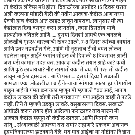
बाबांचे एक मित्र वारल्याची खबर आली. नंतर साधारण 2-3 महिने
तो कंदील शोकेस मधे होता. दिवाळीच्या आगोदर 15 दिवस घरात
अशी कल्पना मांडली गेली की नवीन आकाश-कंदील आणायच्या
ऐवजी हाच कंदील आत लाइट लावून वापरावा. त्यानुसार मी त्या
कंडीलात दिवा बसवून कसा लागतोय , कसा दिसतोय याचे
प्रात्यक्षीक बघितले आणि….. दुसर्या दिवशी आमचे एक जवळचे
ओळखीचे गृहस्थ वारल्याची खबर आली. 7-8 दिवस त्यांच्या कार्यात
आणि इतर गडबडीत गेले. आणि मी नुसताच टीवी बघत लोळत
पडलेला बघून आईने फर्मान सोडले की दिवाळी 8 दिवसावर आली
जरा घरी कामात मदत कर. आकाश कंदील तयार आहे का? कधी
आणि कुठे लावायचा? नीट लागातोयका ते बघ. मी परत तो कंदील
लावून आईला दाखवला. आणि परत…. दुसर्या दिवशी सकाळी
आमच्या एका ओळखीच्या बाई गेल्याचा सांगावा आला. हा योगायोग
पाहून आईची गंमत करायला म्हणून मी म्हणालो “बघ आई, आपण
कंदील लावला की कोणी तरी गचकतय”. पण आईला काही ते पटले
नाही. तिने ते म्हणणे उडवून लावले. वसुबारसचा दिवस. सकाळी
आंघोळी करून तयार होत आलेल्या फराळावर ताव मारुन मी
आकाश कंदील म्हणून तो कंदील लावला. आणि मित्रानो काय
सांगू… संध्याकाळी आमच्या घरा समोर राहाणारे एकजण अचानक
हृदयविकाराच्या झटक्याने गेले. मग मात्र आईचा या गोष्टीवर विश्वास