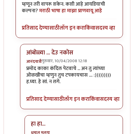
म्हणून तरी वापरू शकेन. कशी आहे आयडियाची
कल्पना?
मराठी भाषा हा माझा प्राणवायू आहे
प्रतिसाद देण्यासाठी
लॉग इन करा
किंवा
सदस्य व्हा
आंबोळ्या ... देउ नकोस
गुरुवार, 10/04/2008 12:18
आनंदयात्री
In reply to
मला द्या तो कंदील!
by
प्रमोद देव
प्रमोद काका कंदिल पेटवाचे ... अन तु त्यांच्या
ओळखीचा म्हणुन तुच टपकायचास .... :)))))))))
ह.घ्या. हे सां. न लगे.
प्रतिसाद देण्यासाठी
लॉग इन करा
किंवा
सदस्य व्हा
हा हा...
धमाल मुलगा