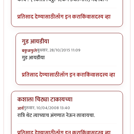
प्रतिसाद देण्यासाठी
लॉग इन करा
किंवा
सदस्य व्हा
गुड आयडीया
बुधवार, 28/10/2015 11:09
बकुळफुले
In reply to
चिठ्ठी आई है.....
by
मदनबाण
गुड आयडीया
प्रतिसाद देण्यासाठी
लॉग इन करा
किंवा
सदस्य व्हा
कशाला चिठ्या टाकायच्या
गुरुवार, 10/04/2008 13:40
आर्य
रात्रि थेट त्याच्याच अंगणात नेऊन लावायचा.
प्रतिसाद देण्यासाठी
लॉग इन करा
किंवा
सदस्य व्हा