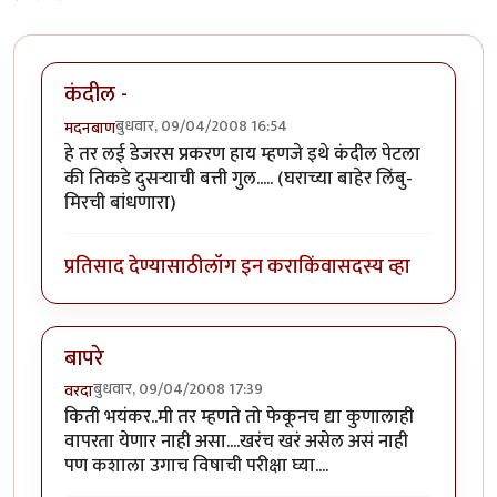
कंदील -
बुधवार, 09/04/2008 16:54
मदनबाण
हे तर लई डेजरस प्रकरण हाय म्हणजे इथे कंदील पेटला
की तिकडे दुसर्‍याची बत्ती गुल..... (घराच्या बाहेर लिंबु-
मिरची बांधणारा)
प्रतिसाद देण्यासाठी
लॉग इन करा
किंवा
सदस्य व्हा
बापरे
बुधवार, 09/04/2008 17:39
वरदा
किती भयंकर..मी तर म्हणते तो फेकूनच द्या कुणालाही
वापरता येणार नाही असा....खरंच खरं असेल असं नाही
पण कशाला उगाच विषाची परीक्षा घ्या....