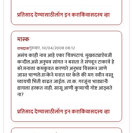
प्रतिसाद देण्यासाठी
लॉग इन करा
किंवा
सदस्य व्हा
मास्क
गुरुवार, 10/04/2008 08:12
रामदास
असंच काही नाव आहे एका चित्रपटाचं. मुखवट्याऐवजी
कन्दील.असे अनुभव सांगत न बसता ते संपवून टाकावे हे
बरे.मनाला कमकुवत करणारे अनुभव विसरून जाणे
जास्त चान्गले.शन्केने मनात घर केले की मग नवीन वस्तू
घ्यायची भिती वाढत जाईल. ता.क. गरजूंना भाड्यानी
द्यायला हरकत नाही. सासू आणी कुत्र्याची गोष्ट आठ्वते
ना?
प्रतिसाद देण्यासाठी
लॉग इन करा
किंवा
सदस्य व्हा