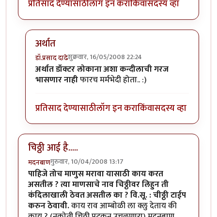
प्रतिसाद देण्यासाठी
लॉग इन करा
किंवा
सदस्य व्हा
अर्थात
शुक्रवार, 16/05/2008 22:24
डॉ.प्रसाद दाढे
In reply to
वि.सू. :
by
विजुभाऊ
अर्थात डॉक्टर लोकाना अशा कन्दीलाची गरज
भासणार नाही
फारच मर्मभेदी होता.. :)
प्रतिसाद देण्यासाठी
लॉग इन करा
किंवा
सदस्य व्हा
चिठ्ठी आई है.....
गुरुवार, 10/04/2008 13:17
मदनबाण
पाहिजे तोच माणुस मरावा यासाठी काय करत
असतील ? त्या माणसाचे नाव चिठ्ठीवर लिहुन ती
कंदिलाखाली ठेवत असतील का ?
वि.सू. : चीठ्ठी टाईप
करुन ठेवावी.
काय राव आम्बोळी ला क्लु देताय की
काय ? (नकोती चिठ्ठी पटकन उचलणारा) मदनबाण