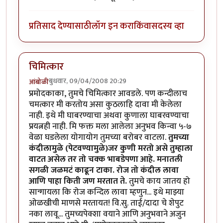
प्रतिसाद देण्यासाठी
लॉग इन करा
किंवा
सदस्य व्हा
चिमित्कार
बुधवार, 09/04/2008 20:29
आंबोळी
प्रमोदकाका, तुमचे चिमित्कार आवडले. पण कन्दीलाच
चमत्कार मी करतोय असा कुठलाहि दावा मी केलेला
नाही. इथे मी घाबरण्याचा अथवा कुणाला घाबरवण्याचा
प्रयत्नही नाही. मि फक्त मला आलेला अनुभव किन्वा ५-७
वेळा घडलेला योगायोग तुमच्या बरोबर वाटला.
तुमच्या
कंदीलामुळे (पेटवण्यामुळे)जर कुणी मरतो असे तुम्हाला
वाटत असेल तर तो चक्क भाबडेपणा आहे. मनातली
सगळी जळमटं काढून टाका. रोज तो कंदील लावा
आणि पाहा किती जण मरतात ते.
तुमचे काय जातय हो
सान्गायला कि रोज कन्दिल लावा म्हणुन... इथे माझ्या
ओळखीची माणसे मरतायत! वि.सु. ताई/दादा चे शेपुट
नका लावू... तुमच्यपेक्शा वयाने आणि अनुभवाने अजुन