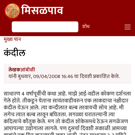
Skip to main content
मिसळपाव
शोध
शोध
मुख्य पान
कंदील
लेखक
आंबोळी
यांनी बुधवार, 09/04/2008 16:46 या दिवशी प्रकाशित केले.
साधारण 4 वर्षापूर्वीची कथा आहे. माझे आई-वडील कोकण दर्शनला
गेले होते. तीकडून येताना सावंतवाडीवरुन एक लाकडाचा नक्षीदार
कंदील घेऊन आले. त्या कन्दीलात बल्ब लावायची सोय आहे. मी
लगेच त्यात बल्ब लावून बघितला. सगळ्या घरातल्यानी त्या
कंदिलाचे कौतुक केले. मग तो कंदील शोकेसमधे ठेऊन सगळेजण
आपापल्या उद्योगाला लागले. पण दुसर्या दिवशी सकाळी आमच्या