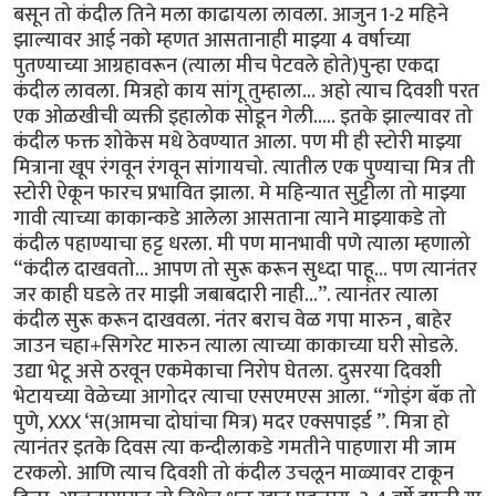
बसून तो कंदील तिने मला काढायला लावला. आजुन 1-2 महिने
झाल्यावर आई नको म्हणत आसतानाही माझ्या 4 वर्षाच्या
पुतण्याच्या आग्रहावरून (त्याला मीच पेटवले होते)पुन्हा एकदा
कंदील लावला. मित्रहो काय सांगू तुम्हाला… अहो त्याच दिवशी परत
एक ओळखीची व्यक्ती इहालोक सोडून गेली….. इतके झाल्यावर तो
कंदील फक्त शोकेस मधे ठेवण्यात आला. पण मी ही स्टोरी माझ्या
मित्राना खूप रंगवून रंगवून सांगायचो. त्यातील एक पुण्याचा मित्र ती
स्टोरी ऐकून फारच प्रभावित झाला. मे महिन्यात सुट्टीला तो माझ्या
गावी त्याच्या काकान्कडे आलेला आसताना त्याने माझ्याकडे तो
कंदील पहाण्याचा हट्ट धरला. मी पण मानभावी पणे त्याला म्हणालो
“कंदील दाखवतो… आपण तो सुरू करून सुध्दा पाहू… पण त्यानंतर
जर काही घडले तर माझी जबाबदारी नाही…”. त्यानंतर त्याला
कंदील सुरू करून दाखवला. नंतर बराच वेळ गपा मारुन , बाहेर
जाउन चहा+सिगरेट मारुन त्याला त्याच्या काकाच्या घरी सोडले.
उद्या भेटू असे ठरवून एकमेकाचा निरोप घेतला. दुसरया दिवशी
भेटायच्या वेळेच्या आगोदर त्याचा एसएमएस आला. “गोइंग बॅक तो
पुणे, XXX ‘स(आमचा दोघांचा मित्र) मदर एक्सपाइर्ड ”. मित्रा हो
त्यानंतर इतके दिवस त्या कन्दीलाकडे गमतीने पाहणारा मी जाम
टरकलो. आणि त्याच दिवशी तो कंदील उचलून माळ्यावर टाकून