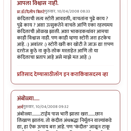
आपला विश्वास नाही.
गुरुवार, 10/04/2008 08:33
प्रा.डॉ.दिलीप बिरुटे
कंदिलाची सत्य स्टोरी आवडली, वाचतांना पुढे काय ?
पुढे काय ? अशा उत्सुकतेने वाचले आणि एका रहस्यमय
कंदिलाची ओळख झाली. अशा भाकडकथांवर आमचा
काही विश्वास नाही. पण काही म्हणा स्टोरी जरा हटकेच
आहे. :) अवांतर :) स्टोरी खरी का खोटी ते जाऊ द्या !!!पण
दररोज कुठे ना कुठे लोक मरताहेत आणि तो या
कंदिलाचा प्रताप आहे असे माझे मत आहे ;)
प्रतिसाद देण्यासाठी
लॉग इन करा
किंवा
सदस्य व्हा
अंबोळ्या.....
गुरुवार, 10/04/2008 09:32
आर्य
अंबोळ्या..........टाईम पास भारी झाला खरा........छान
लिखाण झालंय. तो कंदील अंधश्रद्धा निर्मूलन वाल्यांकडे
द्या, हा ऐक ऊपाय बरा आहे. पण "कंदील" जाळून टाकू