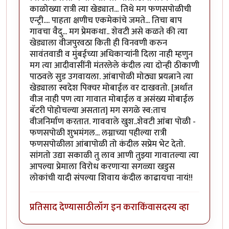
काळोख्या रात्री त्या खेड्यात... तिथे मग फणसपोळीची
एन्ट्री.... पाहता क्षणीच एकमेकांचे जमते... तिचा बाप
गावचा वैदु... मग प्रेमकथा.. शेवटी असे कळते की त्या
खेड्याला वीजपुरवठा किती ही विनवणी करुन
सावंतवाडी व मुंबईच्या अधिकार्‍यांनी दिला नाही म्हणुन
मग त्या आदीवासींनी मंतरलेले कंदील त्या दोन्ही ठीकाणी
पाठवले सुड उगवायला. आंबापोळी मोठ्या प्रयत्नाने त्या
खेड्याला स्वदेश पिक्चर मोबाईल वर दाखवतो. [अर्थात
वीज नाही पण त्या गावात मोबाईल व असंख्य मोबाईल
बॅटरी पोहोचल्या असतात] मग सगळे स्व:ताच
वीजनिर्माण करतात. गाववाले खुश..शेवटी आंबा पोळी -
फणसपोळी शुभमंगल... लग्नाच्या पहील्या रात्री
फणसपोळीला आंबापोळी तो कंदील सप्रेम भेट देतो.
सांगतो उद्या सकाळी तु लाव आणी तुझ्या गावातल्या त्या
आपल्या प्रेमाला विरोध करणार्‍या सगळ्या खडुस
लोकांची यादी संपल्या शिवाय कंदील काढायचा नायं!!
प्रतिसाद देण्यासाठी
लॉग इन करा
किंवा
सदस्य व्हा