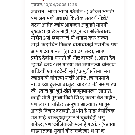
गुरुवार, 10/04/2008 12:36
In reply to
आंबोळ्या ... देउ नकोस
by
आनंदयात्री
जबरान् ! आंद्या आला फॉर्मात :-) जोक्स अपार्ट!
पण जगामध्ये अशाही कित्येक अतर्क्य गोष्टी/
घटना आहेत ज्यांचं आकलन अजुनही मानवी
बुध्दीला झालेलं नाही, म्हणून त्या अस्तित्वातच
नाहीत असं म्हणण्याचं मी धाडस करु शकत
नाही. कदाचित निव्वळ योगायोगही असतील. पण
आपण देव मानतो (हा देव ढगातला, आपण
प्रमोद देवांना मानतो ही गोष्ट वायली!), आता देव
म्हणजे काय? तर माझ्या मते जगातल्या चांगल्या
शक्तिंची एकवटलेली मुर्त / अमुर्त प्रतिमा! मग
ज्याप्रमाणे चांगल्या शक्ती आहेत, त्याचप्रमाणे
नाण्याच्या दुसर्‍या बाजूला वाईट शक्ती असणारच
की! त्याच ह्या भुतं-खेतं म्हणूनमानल्या जातात.
काही गोष्टी पुराव्यानिशी सिध्द करता येत नाहीत,
पण त्यांचा व्यक्तिश: अनुभव आल्यावर माणूस
आपले विचार बदलतो. अर्थात हे माझं वैयक्तिक
मत आहे. बालबुध्दीनुसार ते चुकीचेही असु
शकेल, पण 'लॉजिकली' मला हे पटतं. - (पडक्या
वाड्यातल्या भुतानं घोसाळलेला) ध मा ल.