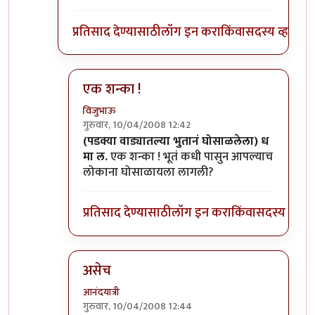
प्रतिसाद देण्यासाठी
लॉग इन करा
किंवा
सदस्य व्हा
एक शन्का !
विजुभाऊ
गुरुवार, 10/04/2008 12:42
In reply to
हा हा...
by
धमाल मुलगा
(पडक्या वाड्यातल्या भुतानं घोसाळलेला) ध
मा ल.
एक शन्का ! भूतं कधी पासुन आपल्याच
लोकाना घोसाळायला लागली?
प्रतिसाद देण्यासाठी
लॉग इन करा
किंवा
सदस्य व्हा
असेच
आनंदयात्री
गुरुवार, 10/04/2008 12:44