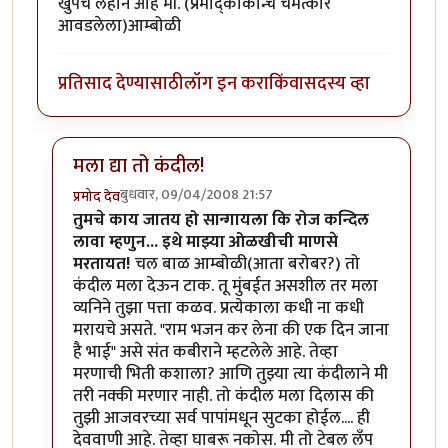
खुपच लहान आहे मी. (प्रमोद्काकान्चे चमत्कार
आवडलेला)आम्बोळी
प्रतिसाद देण्यासाठी
लॉग इन करा
किंवा
सदस्य व्हा
मला द्या तो कंदील!
बुधवार, 09/04/2008 21:57
प्रमोद देव
In reply to
चिमित्कार
by
आंबोळी
तुमचे काय जातय हो सान्गायला कि रोज कन्दिल
लावा म्हणुन... इथे माझ्या ओळखीची माणसे
मरतायत!
चल बाळ आम्बोळी(आता बरोबर?) तो
कंदील मला देऊन टाक. तू मुंबईत असशील तर मला
व्यनिने तुझा पत्ता कळव. प्रत्येकाला कधी ना कधी
मरायचे असते. "राम भजन कर लेना की एक दिन जाना
है भाई" असे संत कबीराने म्हटलेले आहे. तेव्हा
मरणाची भिती कशाला? आणि तुझ्या त्या कंदीलाने मी
तरी नक्की मरणार नाही. तो कंदील मला दिलास की
तुझी आजवरच्या सर्व पापांमधून सुटका होईल.... ही
देववाणी आहे. तेव्हा घाबरू नकोस. मी तो टेबल लॅंप