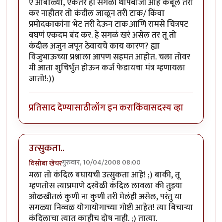
ए आंबोळ्या, एकतर ही सगळी थापेबाजी आहे कबूल तरी
कर नाहीतर तो कंदील जाळून तरी टाक/ किंवा
प्रमोदकाकांना भेट तरी देऊन टाक.आणि रामसे चित्रपट
बघणं एकदम बंद कर. हे सगळं खरं असेल तर तू तो
कंदील अजुन जपून ठेवायचे काय कारण? ह्या
विजुभाऊच्या प्रश्नाला आपण सहमत आहोत. चला तोवर
मी आता शुचिर्भुत होऊन कर्ज फेडायचा मंत्र म्हणायला
जातो!:))
प्रतिसाद देण्यासाठी
लॉग इन करा
किंवा
सदस्य व्हा
उत्सुकता..
गुरुवार, 10/04/2008 08:00
विसोबा खेचर
मला तो कंदिल बघायची उत्सुकता आहे! ;) बाकी, तू
म्हणतोस त्याप्रमाणे दरवेळी कंदिल लावला की तुझ्या
ओळखीतलं कुणी ना कुणी तरी मेलंही असेल, परंतु या
सगळ्या निव्वळ योगायोगाच्या गोष्टी आहेत! त्या बिचार्‍या
कंदिलाचा त्यात काहीच दोष नाही. ;) तात्या.