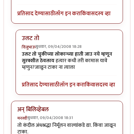
प्रतिसाद देण्यासाठी
लॉग इन करा
किंवा
सदस्य व्हा
उलट तो
बुधवार, 09/04/2008 18:28
विजुभाऊ
In reply to
असम्भव
by
आंबोळी
उलट तो चुकीच्या लोकान्च्या हाती जाउ नये म्हणून
सुरक्शीत ठेवलाय
हत्यार कधी तरी कामास यावे
म्हणुन?जाळुन टाका ना त्याला
प्रतिसाद देण्यासाठी
लॉग इन करा
किंवा
सदस्य व्हा
अन् बिलिव्हेबल
बुधवार, 09/04/2008 18:31
मनस्वी
तो कंदील अंधश्रद्धा निर्मूलन वाल्यांकडे द्या. किंवा जाळून
टाका.