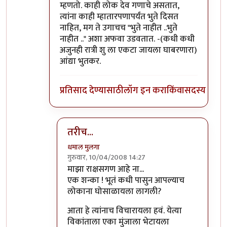
In reply to
हा हा...
by
धमाल मुलगा
म्हणतो. काही लोक देव गणाचे असतात,
त्यांना काही म्हातारपणापर्यंत भुते दिसत
नाहित, मग ते उगाचच "भुते नाहीत ..भुते
नाहीत .." अशा अफवा उडवतात. -(कधी कधी
अजुनही रात्री शु ला एकटा जायला घाबरणारा)
आंद्या भुतकर.
प्रतिसाद देण्यासाठी
लॉग इन करा
किंवा
सदस्य व्हा
तरीच...
धमाल मुलगा
गुरुवार, 10/04/2008 14:27
In reply to
असेच
by
आनंदयात्री
माझा राक्षसगण आहे ना...
एक शन्का ! भूतं कधी पासुन आपल्याच
लोकाना घोसाळायला लागली?
आता हे त्यांनाच विचारायला हवं. येत्या
विकांताला एका मुंजाला भेटायला