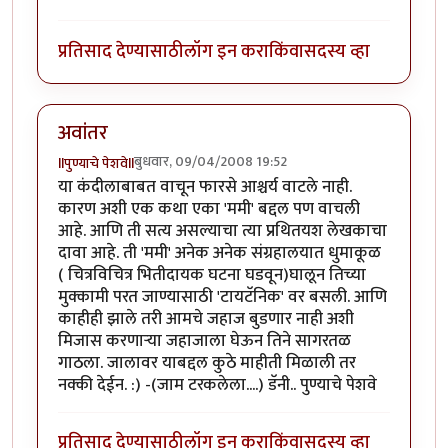
प्रतिसाद देण्यासाठी
लॉग इन करा
किंवा
सदस्य व्हा
अवांतर
बुधवार, 09/04/2008 19:52
llपुण्याचे पेशवेll
या कंदीलाबाबत वाचून फारसे आश्चर्य वाटले नाही.
कारण अशी एक कथा एका 'ममी' बद्दल पण वाचली
आहे. आणि ती सत्य असल्याचा त्या प्रथितयश लेखकाचा
दावा आहे. ती 'ममी' अनेक अनेक संग्रहालयात धुमाकूळ
( चित्रविचित्र भितीदायक घटना घडवून)घालून तिच्या
मुक्कामी परत जाण्यासाठी 'टायटॅनिक' वर बसली. आणि
काहीही झाले तरी आमचे जहाज बुडणार नाही अशी
मिजास करणार्‍या जहाजाला घेऊन तिने सागरतळ
गाठला. जालावर याबद्दल कुठे माहीती मिळाली तर
नक्की देईन. :) -(जाम टरकलेला....) डॅनी.. पुण्याचे पेशवे
प्रतिसाद देण्यासाठी
लॉग इन करा
किंवा
सदस्य व्हा