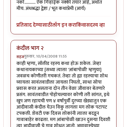
नको............. ऐक गिर्‍हाईक नक्की तयार आहे, अर्थात
मीच. अंधश्रद्धा द्वेष्टा / भूत कथाप्रेमी (आर्य)
प्रतिसाद देण्यासाठी
लॉग इन करा
किंवा
सदस्य व्हा
कंदील भाग २
गुरुवार, 10/04/2008 11:55
सहज
काही म्हणा, सॉलीड रहस्य कथा होऊ शकेल. जेव्हा
कथानायकाच्या [सध्या त्याला 'आंबापोळी' म्हणुया]
जवळच कोणीतरी गचकतं. तेव्हा तो ह्या रहस्याचा शोध
घ्यायला सावंतवाडीला जायला निघतो, साधा सोपा
प्रवास करत असताना दोन तीन वेळा जीवावर बेतणारे
प्रसंग. सावंतवाडीत पोहोचल्यावर कोणी तरी सांगत, इथे
खुप जण रहायची पण ४ वर्षापुर्वी दुरच्या खेड्यातुन एक
आदीवासी कंदील येउन विकु लागला मग लोक पटापट
टपकली. शेवटी एक दिवस लोकांनी त्याला बदडून
गावाबाहेर काढला. मग आंबापोळी खाउन दुसर्‍या दिवशी
त्या आदीवासी चे गाव शोधत जातो. अमावास्येच्या