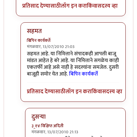
प्रतिसाद देण्यासाठी
लॉग इन करा
किंवा
सदस्य व्हा
सहमत
बिपिन कार्यकर्ते
मंगळवार, 13/07/2010 21:03
In reply to
पारदर्शकता निश्चित आहे
by
चित्रा
सहमत आहे. या निमित्ताने संपादकही आपली बाजू
मांडत आहेत हे बरे आहे. या निमित्ताने सगळेच काही
एकतर्फी आहे असे नाही हे सदस्यांना समजेल. दुसरी
बाजूही समोर येत आहे.
बिपिन कार्यकर्ते
प्रतिसाद देण्यासाठी
लॉग इन करा
किंवा
सदस्य व्हा
दुसर्‍या
३_१४ विक्षिप्त अदिती
मंगळवार, 13/07/2010 21:13