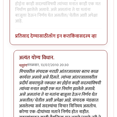
होईना काही सदस्यांविषयी त्यांच्या मनात काही एक मत
निर्माण झालेले असावे. असे असतांना ते या मतांना
बाजूला ठेऊन निर्णय घेत असतील/ घेतील अशी अपेक्षा
आहे.
प्रतिसाद देण्यासाठी
लॉग इन करा
किंवा
सदस्य व्हा
अत्यंत योग्य विधान.
मंगळवार, 13/07/2010 20:30
चतुरंग
In reply to
योग्य धोरण
by
क्रेमर
मिपावरील संपादक मराठी आंतरजालावर बराच काळ
कार्यरत असावे असे दिसते. त्यांच्या आंतरजालावरील
प्रदीर्घ वावरामुळे नकळत का होईना काही सदस्यांविषयी
त्यांच्या मनात काही एक मत निर्माण झालेले असावे.
असे असतांना ते या मतांना बाजूला ठेऊन निर्णय घेत
असतील/ घेतील अशी अपेक्षा आहे.
संपादक मंडळात
असलेल्या सर्व सदस्यांचा विचार विनिमय असतोच.
कोणा एक-दोघांच्या मताने निर्णय होत नाहीत.