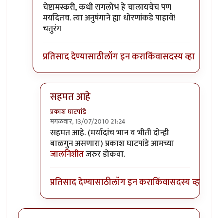
चेष्टामस्करी, कधी रागलोभ हे चालायचेच पण
मर्यादेतच. त्या अनुषंगाने ह्या धोरणांकडे पाहावे!
चतुरंग
प्रतिसाद देण्यासाठी
लॉग इन करा
किंवा
सदस्य व्हा
सहमत आहे
प्रकाश घाटपांडे
मंगळवार, 13/07/2010 21:24
In reply to
+१ अगदी मान्य!
by
चतुरंग
सहमत आहे. (मर्यादांच भान व भीती दोन्ही
बाळगुन असणारा) प्रकाश घाटपांडे आमच्या
जालनिशीत
जरुर डोकवा.
प्रतिसाद देण्यासाठी
लॉग इन करा
किंवा
सदस्य व्हा