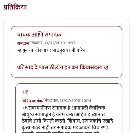
प्रतिक्रिया
वाचक आणि संपादक
मंगळवार, 13/07/2010 19:57
रामदास
म्हणून या धोरणाचा पाठपुरावा मी करेन.
प्रतिसाद देण्यासाठी
लॉग इन करा
किंवा
सदस्य व्हा
+१
मंगळवार, 13/07/2010 20:14
बिपिन कार्यकर्ते
In reply to
वाचक आणि संपादक
by
रामदास
+१ सदस्यांनीपण संपादक हे आपापली वैयक्तिक
आयुष्य सांभाळून हे काम करत आहेत हे ध्यानात
ठेवावे अशी विनंती करतो. शिवाय, संपादकांचे एखादे
कृत्य पटले नाही तर संपादक मंडळाकडे विचारणा