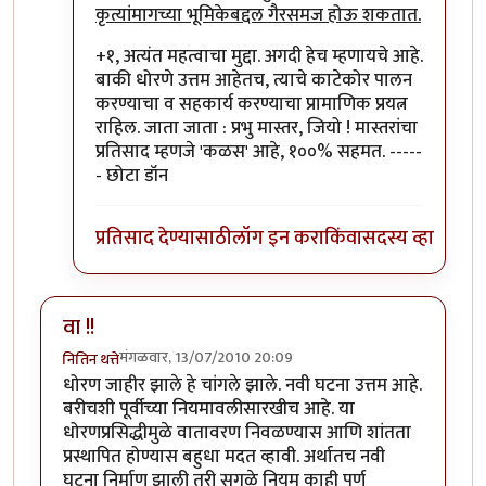
कृत्यांमागच्या भूमिकेबद्दल गैरसमज होऊ शकतात.
+१, अत्यंत महत्वाचा मुद्दा. अगदी हेच म्हणायचे आहे.
बाकी धोरणे उत्तम आहेतच, त्याचे काटेकोर पालन
करण्याचा व सहकार्य करण्याचा प्रामाणिक प्रयत्न
राहिल. जाता जाता : प्रभु मास्तर, जियो ! मास्तरांचा
प्रतिसाद म्हणजे 'कळस' आहे, १००% सहमत. -----
- छोटा डॉन
प्रतिसाद देण्यासाठी
लॉग इन करा
किंवा
सदस्य व्हा
वा !!
मंगळवार, 13/07/2010 20:09
नितिन थत्ते
धोरण जाहीर झाले हे चांगले झाले. नवी घटना उत्तम आहे.
बरीचशी पूर्वीच्या नियमावलीसारखीच आहे. या
धोरणप्रसिद्धीमुळे वातावरण निवळण्यास आणि शांतता
प्रस्थापित होण्यास बहुधा मदत व्हावी. अर्थातच नवी
घटना निर्माण झाली तरी सगळे नियम काही पूर्ण