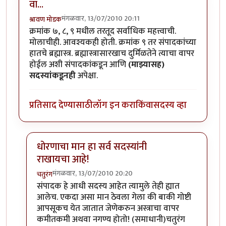
वा...
मंगळवार, 13/07/2010 20:11
श्रावण मोडक
क्रमांक ७, ८, ९ मधील तरतूद सर्वाधिक महत्त्वाची.
मोलाचीही. आवश्यकही होती. क्रमांक ९ तर संपादकांच्या
हातचे ब्रह्मास्त्र. ब्रह्मास्त्रासारखाच दुर्मिळतेने त्याचा वापर
होईल अशी संपादकांकडून आणि
(माझ्यासह)
सदस्यांकडूनही
अपेक्षा.
प्रतिसाद देण्यासाठी
लॉग इन करा
किंवा
सदस्य व्हा
धोरणाचा मान हा सर्व सदस्यांनी
राखायचा आहे!
मंगळवार, 13/07/2010 20:20
चतुरंग
In reply to
वा...
by
श्रावण मोडक
संपादक हे आधी सदस्य आहेत त्यामुले तेही ह्यात
आलेच. एकदा असा मान ठेवला गेला की बाकी गोष्टी
आपसूकच येत जातात जेणेकरुन अस्त्राचा वापर
कमीतकमी अथवा नगण्य होतो! (समाधानी)चतुरंग