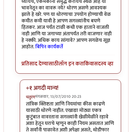
घ्यायचे, एकमेकांना समृद्ध करायचे स्थळ आहे या
भावनेतून का वावरू नये? धोरण असणे आवश्यक
झाले हे खरे. पण या धोरणाचा उपयोग होण्याची वेळ
कमीत कमी यावी हे आपण सगळ्यांनीच बघणे
हितकर. आज पर्यंत टाळी कधी एक हाताने वाजली
नाही आणि या जगाच्या अंतापर्यंत तरी वाजणार नाही
हे नक्की. अधिक काय सांगावे? आपण सगळेच सूज्ञ
आहोत.
बिपिन कार्यकर्ते
प्रतिसाद देण्यासाठी
लॉग इन करा
किंवा
सदस्य व्हा
+१ अगदी मान्य!
मंगळवार, 13/07/2010 20:23
चतुरंग
In reply to
नितिन,
by
बिपिन कार्यकर्ते
तांत्रिक क्लिष्टता आणि नियमांचा कीस काढणे
यासाठी धोरणे नाहीत. एखाद्या मोठ्या एकत्र
कुटुंबात वावरताना सगळ्यांनी खेळीमेळीने रहावे
अशा हेतून घराचे म्हणून काही नियम असतात आणि
ते सर्वांनी पाळावेत अशी अपेक्षा असते, थोडीफार