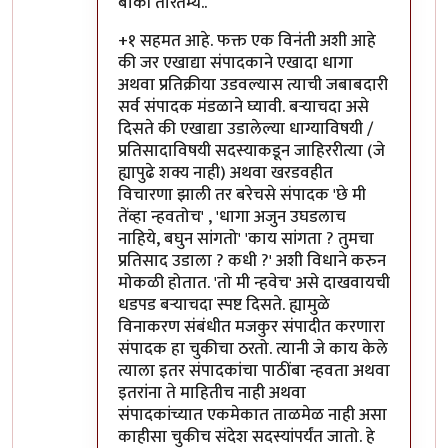
बाकी तारतम्य..
+१ सहमत आहे. फक्त एक विनंती अशी आहे
की जर एखाद्या संपादकाने एखादा धागा
अथवा प्रतिक्रीया उडवल्यास त्याची जबाबदारी
सर्व संपादक मंडळाने घ्यावी. बर्‍याचदा असे
दिसते की एखाद्या उडालेल्या धाग्याविषयी /
प्रतिसादाविषयी सदस्याकडून जाहिररीत्या (जे
ह्यापुढे शक्य नाही) अथवा खरडवहीत
विचारणा झाली तर बरेचसे संपादक 'छे मी
तेंव्हा न्हवतोच' , 'धागा अजुन उघडलाच
नाहिये, बघुन सांगतो' 'काय सांगता ? तुमचा
प्रतिसाद उडाला ? कधी ?' अशी विधाने करुन
मोकळी होतात. 'तो मी न्हवेच' असे दाखवायची
धडपड बर्‍याचदा स्पष्ट दिसते. ह्यामुळे
विनाकरण संबंधीत मजकुर संपादीत करणारा
संपादक हा चुकीचा ठरतो. त्यानी जे काय केले
त्याला इतर संपादकांचा पाठींबा न्हवता अथवा
इतरांना ते माहितीच नाही अथवा
संपादकांच्यात एकमेकात ताळमेळ नाही असा
काहीसा चुकीच संदेश सदस्यांपर्यंत जातो. हे