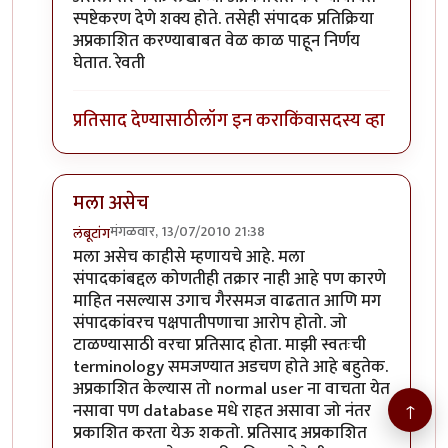
स्पष्टेकरण देणे शक्य होते. तसेही संपादक प्रतिक्रिया
अप्रकाशित करण्याबाबत वेळ काळ पाहून निर्णय
घेतात. रेवती
प्रतिसाद देण्यासाठी
लॉग इन करा
किंवा
सदस्य व्हा
मला असेच
मंगळवार, 13/07/2010 21:38
लंबूटांग
In reply to
धोरणाचे
by
Nile
मला असेच काहीसे म्हणायचे आहे. मला
संपादकांबद्दल कोणतीही तक्रार नाही आहे पण कारणे
माहित नसल्यास उगाच गैरसमज वाढतात आणि मग
संपादकांवरच पक्षपातीपणाचा आरोप होतो. जो
टाळण्यासाठी वरचा प्रतिसाद होता. माझी स्वतःची
terminology समजण्यात अडचण होते आहे बहुतेक.
अप्रकाशित केल्यास तो normal user ना वाचता येत
नसावा पण database मधे राहत असावा जो नंतर
↑
प्रकाशित करता येऊ शकतो. प्रतिसाद अप्रकाशित