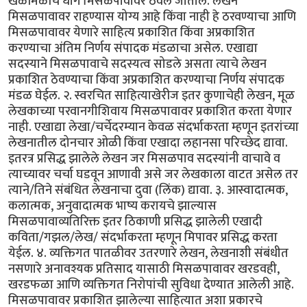
खेळीमेळीचे धागे मिसळपावावर ठेवले जातील. लेखन
मिसळपावावर राहण्यास योग्य आहे किंवा नाही हे ठरवण्याचा आणि
मिसळपावावर येणारे साहित्य प्रकाशित किंवा अप्रकाशित
करण्याचा अंतिम निर्णय संपादक मंडळाचा असेल. एखाद्या
सदस्याने मिसळपावाचे सदस्यत्व सोडले असता त्याचे लेखन
प्रकाशित ठेवण्याचा किंवा अप्रकाशित करण्याचा निर्णय संपादक
मंडळ घेईल. २. स्वरचित साहित्याखेरीज इतर कुणाचेही लेखन, मूळ
लेखकाच्या परवानगीशिवाय मिसळपावावर प्रकाशित करता येणार
नाही. एखाद्या लेखा/चर्चेदरम्यान केवळ संदर्भाकरता म्हणून इतरांच्या
लेखनातील दोनचार ओळी किंवा एखादा लहानसा परिच्छेद द्यावा.
इतरत्र प्रसिद्ध झालेले लेखन जर मिसळपाव सदस्यांनी वाचावे व
त्याच्यावर चर्चा घडवून आणावी असे जर लेखकाला वाटत असेल तर
त्याने/तिने संबंधित लेखनाचा दुवा (लिंक) द्यावा. ३. आस्वादात्मक,
कलात्मक, अनुवादात्मक भाष्य करायचे झाल्यास
मिसळपावाव्यतिरिक्त इतर ठिकाणी प्रसिद्ध झालेली एखादी
कविता/गझल/लेख/ संदर्भाकरता म्हणून मिपावर प्रसिद्ध करता
येईल. ४. व्यक्तिगत पातळीवर उतरणारे लेखन, लेखनाशी संबंधीत
नसणारे अनावश्यक प्रतिसाद यासाठी मिसळपावावर खरडवही,
खरडफळा आणि व्यक्तिगत निरोपांची सुविधा देण्यात आलेली आहे.
मिसळपावावर प्रकाशित झालेल्या साहित्यात अशा प्रकारचे