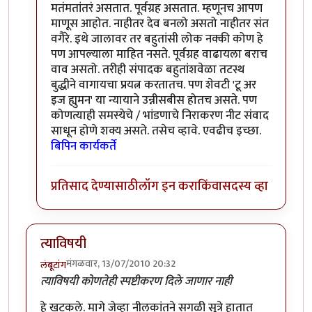
मतंमतांतरं असतात. पूर्वग्रह असतात. म्हणूनच आपण
माणूस आहोत. नाहीतर देव बनलो असतो नाहीतर संत
वगैरे. इथे जालावर तर बहुतांसी लोक नक्की कोण हे
पण आपल्याला माहित नसते. पूर्वग्रह वाढायला बराच
वाव असतो. तरीही संपादक बहुतांशवेळा तटस्थ
बुद्धीने वागायचा प्रयत्न करतातच. पण शेवटी 'टू अर
इज ह्युमन' या न्यायाने उन्नीसबीस होतच असते. पण
कोणत्याही समस्येचे / भांडणाचे निराकरण नीट संवाद
साधून होणे शक्य असते. तसेच व्हावे. एवढीच इच्छा.
बिपिन कार्यकर्ते
प्रतिसाद देण्यासाठी
लॉग इन करा
किंवा
सदस्य व्हा
त्याविषयी
मंगळवार, 13/07/2010 20:32
लंबूटांग
त्याविषयी कोणतेही स्पष्टीकरण दिले जाणार नाही
हे खटकले. मागे जेव्हा नीलकांतने सगळी सूत्रे हातात