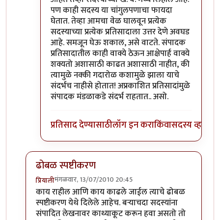
पण काही सदस्य या चांगुलपणाचा फायदा
घेतात. तेव्हा आमचा वेळ घालवून प्रत्येक
सदस्याच्या प्रत्येक प्रतिसादाला उत्तर देणे अवघड
आहे. समजून घेऊ शकाल, असे वाटते. संपादक
प्रतिसादातील काही वाक्ये ठेऊन आक्षेपार्ह वाक्ये
शक्यतो अशासाठी काढत अशासाठी नाहीत, की
त्यामुळे नक्की गदारोळ कशामुळे झाला याचे
संदर्भच नाहीसे होतात! अप्रकाशित प्रतिसादांमुळे
संपादक मंडळाकडे संदर्भ राहतात.. असो.
प्रतिसाद देण्यासाठी
लॉग इन करा
किंवा
सदस्य व्हा
ढोबळ स्पष्टीकरण
मंगळवार, 13/07/2010 20:45
प्रियाली
In reply to
त्याविषयी
by
लंबूटांग
काय राहील आणि काय काढले जाईल त्याचे ढोबळ
स्पष्टीकरण येथे दिलेले आहेच. बर्‍याचदा सदस्यांना
संपादित लेखनावर काथ्याकूट करून हवा असतो तो