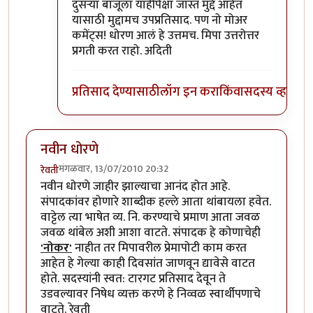
In reply to
सहमत
by
बिपिन कार्यकर्ते
दुसर्‍या बाजूला याहीपेक्षा जास्त मुद्दे आहेत
यासाठी मुद्दामच उपप्रतिसाद. पण नो मोअर
कमेंट्स! धोरण आलं हे उत्तमच. मिपा उत्तरोत्तर
प्रगती करत राहो. अदिती
प्रतिसाद देण्यासाठी
लॉग इन करा
किंवा
सदस्य व्हा
नवीन धोरणे
मंगळवार, 13/07/2010 20:32
रेवती
नवीन धोरणे जाहीर झाल्याचा आनंद होत आहे.
संपादकांवर होणारे शाब्दीक हल्ले आता थांबायला हवेत.
वाट्टेल त्या भाषेत व्य. नि. करण्याचे प्रमाण आता जवळ
जवळ थांबेल अशी आशा वाटते. संपादक हे कोणाचेही
'नोकर'
नाहीत तर मिपावरील प्रेमापोटी काम करत
आहेत हे गेल्या काही दिवसांत जाणवून द्यावेसे वाटत
होते. सदस्यांनी स्वत: टारगट प्रतिसाद देवून ते
उडवल्यावर निषेध व्यक्त करणे हे निव्वळ स्वार्थीपणाचे
वाटते. रेवती