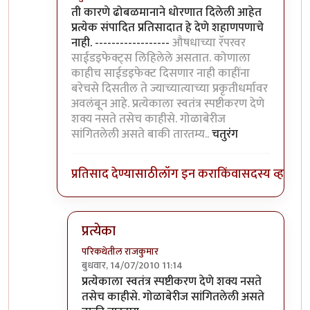
In reply to
सहमत आहे
by
लंबूटांग
ती कारणे ढोबळमानाने धोरणात दिलेली आहेत
प्रत्येक संपादित प्रतिसादात हे देणे शहाणपणाचे
नाही. ------------------
औषधाच्या रॅपरवर
साईडइफेक्ट्स लिहिलेले असतात. कोणाला
काहीच साईडइफेक्ट दिसणार नाही काहींना
बरेचसे दिसतील ते ज्याच्यात्याच्या प्रकृतीधर्मावर
अवलंबून आहे. प्रत्येकाला स्वतंत्र स्पष्टीकरण देणे
शक्य नसते तसेच काहीसे. गोळाबेरीज
सांगितलेली असते बाकी तारतम्य..
चतुरंग
प्रतिसाद देण्यासाठी
लॉग इन करा
किंवा
सदस्य व्हा
प्रत्येका
परिकथेतील राजकुमार
बुधवार, 14/07/2010 11:14
In reply to
XYZ कारणासाठी हा प्रतिसाद काढण्या
प्रत्येकाला स्वतंत्र स्पष्टीकरण देणे शक्य नसते
तसेच काहीसे. गोळाबेरीज सांगितलेली असते