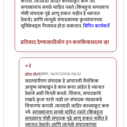
करावी. त्यासाठी जाहिर काथ्याकूट करू नये.
सगळ्यांनाच सगळे माहित नसते (किंबहुना सगळ्याच
गोष्टी संपादक पुढे आणू शकत नाहीत हे ध्यानात
ठेवावे) आणि त्यामुळे संपादकांच्या कृत्यांमागच्या
भूमिकेबद्दल गैरसमज होऊ शकतात.
बिपिन कार्यकर्ते
प्रतिसाद देण्यासाठी
लॉग इन करा
किंवा
सदस्य व्हा
+२
बुधवार, 14/07/2010 06:52
छोटा डॉन
In reply to
+१
by
बिपिन कार्यकर्ते
सदस्यांनीपण संपादक हे आपापली वैयक्तिक
आयुष्य सांभाळून हे काम करत आहेत हे ध्यानात
ठेवावे अशी विनंती करतो. शिवाय, संपादकांचे
एखादे कृत्य पटले नाही तर संपादक मंडळाकडे
विचारणा करावी. त्यासाठी जाहिर काथ्याकूट करू
नये.
सगळ्यांनाच सगळे माहित नसते (किंबहुना
सगळ्याच गोष्टी संपादक पुढे आणू शकत नाहीत हे
ध्यानात ठेवावे) आणि त्यामुळे संपादकांच्या