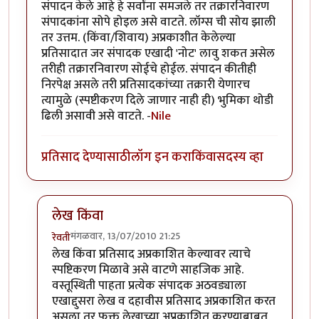
संपादन केले आहे हे सर्वांना समजले तर तक्रारनिवारण
संपादकांना सोपे होइल असे वाटते. लॉग्स ची सोय झाली
तर उत्तम. (किंवा/शिवाय) अप्रकाशीत केलेल्या
प्रतिसादात जर संपादक एखादी 'नोट' लावु शकत असेल
तरीही तक्रारनिवारण सोईचे होईल. संपादन कीतीही
निरपेक्ष असले तरी प्रतिसादकांच्या तक्रारी येणारच
त्यामुळे (स्पष्टीकरण दिले जाणार नाही ही) भुमिका थोडी
ढिली असावी असे वाटते. -
Nile
प्रतिसाद देण्यासाठी
लॉग इन करा
किंवा
सदस्य व्हा
लेख किंवा
मंगळवार, 13/07/2010 21:25
रेवती
In reply to
धोरणाचे
by
Nile
लेख किंवा प्रतिसाद अप्रकाशित केल्यावर त्याचे
स्पष्टिकरण मिळावे असे वाटणे साहजिक आहे.
वस्तूस्थिती पाहता प्रत्येक संपादक अठवड्याला
एखाद्दुसरा लेख व दहावीस प्रतिसाद अप्रकाशित करत
असला तर फक्त लेखाच्या अप्रकाशित करण्याबाबत