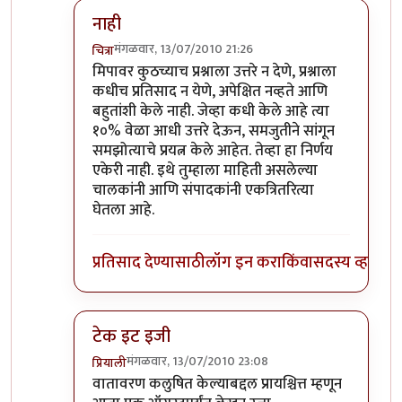
नाही
मंगळवार, 13/07/2010 21:26
चित्रा
In reply to
+१
by
नितिन थत्ते
मिपावर कुठच्याच प्रश्नाला उत्तरे न देणे, प्रश्नाला
कधीच प्रतिसाद न येणे, अपेक्षित नव्हते आणि
बहुतांशी केले नाही. जेव्हा कधी केले आहे त्या
१०% वेळा आधी उत्तरे देऊन, समजुतीने सांगून
समझोत्याचे प्रयत्न केले आहेत. तेव्हा हा निर्णय
एकेरी नाही. इथे तुम्हाला माहिती असलेल्या
चालकांनी आणि संपादकांनी एकत्रितरित्या
घेतला आहे.
प्रतिसाद देण्यासाठी
लॉग इन करा
किंवा
सदस्य व्हा
टेक इट इजी
मंगळवार, 13/07/2010 23:08
प्रियाली
In reply to
+१
by
नितिन थत्ते
वातावरण कलुषित केल्याबद्दल प्रायश्चित्त म्हणून