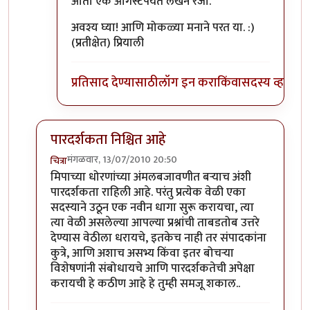
आता एक ऑगस्टपर्यंत लेखन रजा.
अवश्य घ्या! आणि मोकळ्या मनाने परत या. :)
(प्रतीक्षेत) प्रियाली
प्रतिसाद देण्यासाठी
लॉग इन करा
किंवा
सदस्य व्हा
पारदर्शकता निश्चित आहे
मंगळवार, 13/07/2010 20:50
चित्रा
In reply to
त्याविषयी
by
लंबूटांग
मिपाच्या धोरणांच्या अंमलबजावणीत बर्‍याच अंशी
पारदर्शकता राहिली आहे. परंतु प्रत्येक वेळी एका
सदस्याने उठून एक नवीन धागा सुरू करायचा, त्या
त्या वेळी असलेल्या आपल्या प्रश्नांची ताबडतोब उत्तरे
देण्यास वेठीला धरायचे, इतकेच नाही तर संपादकांना
कुत्रे, आणि अशाच असभ्य किंवा इतर बोचर्‍या
विशेषणांनी संबोधायचे आणि पारदर्शकतेची अपेक्षा
करायची हे कठीण आहे हे तुम्ही समजू शकाल..