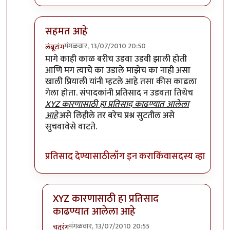
सहमत आहे
मंगळवार, 13/07/2010 20:50
लंबूटांग
In reply to
असं बघा...
by
बिपिन कार्यकर्ते
मागे काही काळ बरीच उडवा उडवी झाली होती
आणि मग त्याचे का उडाले माझेच का नाही असा
खाली प्रियाली यांनी म्हटले आहे तसा कीस काढला
गेला होता. संपादकांनी प्रतिसाद न उडवता तिथेच
XYZ कारणासाठी हा प्रतिसाद काढण्यात आलेला
आहे
असे लिहीले तर बरेच प्रश्न सुटतील असे
सुचवावेसे वाटते.
प्रतिसाद देण्यासाठी
लॉग इन करा
किंवा
सदस्य व्हा
XYZ कारणासाठी हा प्रतिसाद
काढण्यात आलेला आहे
मंगळवार, 13/07/2010 20:55
चतुरंग