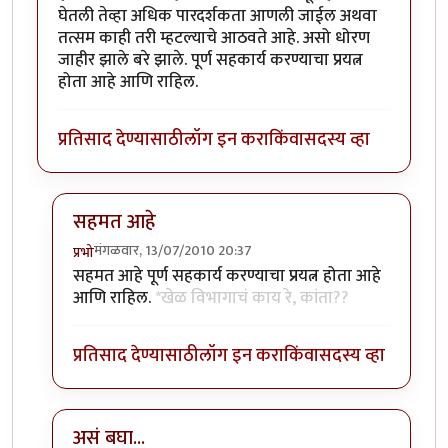
घेतली तेव्हा अधिक पारदर्शकता आणली जाईल अथवा
तत्सम काही तरी म्हटल्याचे आठवते आहे. असो धोरण
जाहीर झाले बरे झाले. पूर्ण सहकार्य करण्याचा प्रयत्न
होता आहे आणि राहिल.
प्रतिसाद देण्यासाठी
लॉग इन करा
किंवा
सदस्य व्हा
सहमत आहे
मंगळवार, 13/07/2010 20:37
प्रभो
In reply to
त्याविषयी
by
लंबूटांग
सहमत आहे पूर्ण सहकार्य करण्याचा प्रयत्न होता आहे
आणि राहिल.
*खेळ विभागाचं काय रे, कांता??
प्रतिसाद देण्यासाठी
लॉग इन करा
किंवा
सदस्य व्हा
असं बघा...