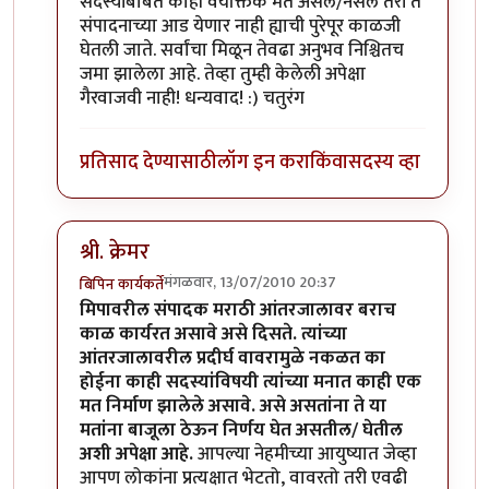
सदस्यांबाबत काही वैयक्तिक मत असले/नसले तरी ते
संपादनाच्या आड येणार नाही ह्याची पुरेपूर काळजी
घेतली जाते. सर्वांचा मिळून तेवढा अनुभव निश्चितच
जमा झालेला आहे. तेव्हा तुम्ही केलेली अपेक्षा
गैरवाजवी नाही! धन्यवाद! :) चतुरंग
प्रतिसाद देण्यासाठी
लॉग इन करा
किंवा
सदस्य व्हा
श्री. क्रेमर
मंगळवार, 13/07/2010 20:37
बिपिन कार्यकर्ते
In reply to
योग्य धोरण
by
क्रेमर
मिपावरील संपादक मराठी आंतरजालावर बराच
काळ कार्यरत असावे असे दिसते. त्यांच्या
आंतरजालावरील प्रदीर्घ वावरामुळे नकळत का
होईना काही सदस्यांविषयी त्यांच्या मनात काही एक
मत निर्माण झालेले असावे. असे असतांना ते या
मतांना बाजूला ठेऊन निर्णय घेत असतील/ घेतील
अशी अपेक्षा आहे.
आपल्या नेहमीच्या आयुष्यात जेव्हा
आपण लोकांना प्रत्यक्षात भेटतो, वावरतो तरी एवढी