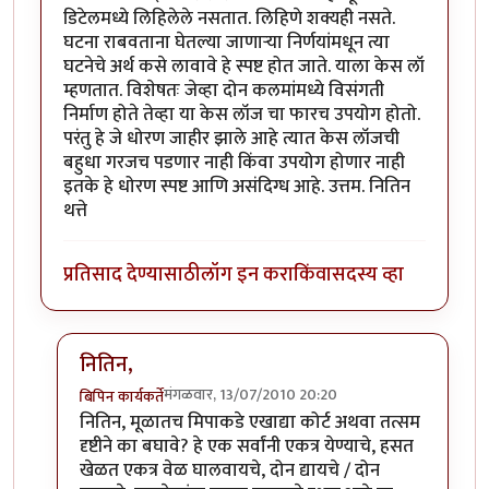
डिटेलमध्ये लिहिलेले नसतात. लिहिणे शक्यही नसते.
घटना राबवताना घेतल्या जाणार्‍या निर्णयांमधून त्या
घटनेचे अर्थ कसे लावावे हे स्पष्ट होत जाते. याला केस लॉ
म्हणतात. विशेषतः जेव्हा दोन कलमांमध्ये विसंगती
निर्माण होते तेव्हा या केस लॉज चा फारच उपयोग होतो.
परंतु हे जे धोरण जाहीर झाले आहे त्यात केस लॉजची
बहुधा गरजच पडणार नाही किंवा उपयोग होणार नाही
इतके हे धोरण स्पष्ट आणि असंदिग्ध आहे. उत्तम. नितिन
थत्ते
प्रतिसाद देण्यासाठी
लॉग इन करा
किंवा
सदस्य व्हा
नितिन,
मंगळवार, 13/07/2010 20:20
बिपिन कार्यकर्ते
In reply to
वा !!
by
नितिन थत्ते
नितिन, मूळातच मिपाकडे एखाद्या कोर्ट अथवा तत्सम
दृष्टीने का बघावे? हे एक सर्वांनी एकत्र येण्याचे, हसत
खेळत एकत्र वेळ घालवायचे, दोन द्यायचे / दोन