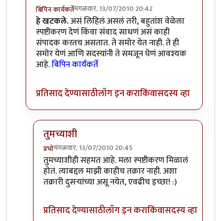
मंगळवार, 13/07/2010 20:42
बिपिन कार्यकर्ते
In reply to
त्याविषयी
by
लंबूटांग
हे खटकले.
असं लिहिलं असलं तरी, बहुतांश वेळेला
स्पष्टीकरण देणं किंवा संवाद साधणं असं काही
संपादक करतच असतात. ते समोर येत नाही. ते ही
समोर येणं आणि सदस्यांनी ते समजून घेणं आवश्यक
आहे.
बिपिन कार्यकर्ते
प्रतिसाद देण्यासाठी
लॉग इन करा
किंवा
सदस्य व्हा
तुमच्याशी
मंगळवार, 13/07/2010 20:45
प्रभो
In reply to
असं बघा...
by
बिपिन कार्यकर्ते
तुमच्याशीही सहमत आहे. मला स्पष्टीकरण मिळालं
होतं. त्याबद्दल माझी काहीच तक्रार नाही. अशा
तक्रारी दुसर्‍यांच्या असू नयेत, एवढीच इच्छा! :)
प्रतिसाद देण्यासाठी
लॉग इन करा
किंवा
सदस्य व्हा