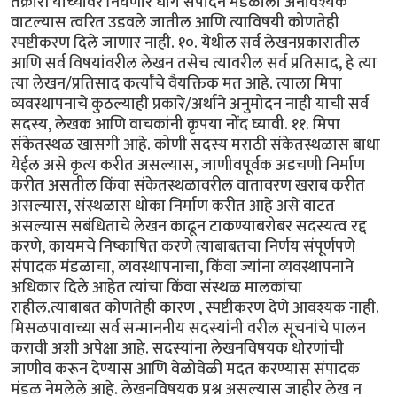
तक्रारी यांच्यावर निघणारे धागे संपादन मंडळाला अनावश्यक
वाटल्यास त्वरित उडवले जातील आणि त्याविषयी कोणतेही
स्पष्टीकरण दिले जाणार नाही. १०. येथील सर्व लेखनप्रकारातील
आणि सर्व विषयांवरील लेखन तसेच त्यावरील सर्व प्रतिसाद, हे त्या
त्या लेखन/प्रतिसाद कर्त्यांचे वैयक्तिक मत आहे. त्याला मिपा
व्यवस्थापनाचे कुठल्याही प्रकारे/अर्थाने अनुमोदन नाही याची सर्व
सदस्य, लेखक आणि वाचकांनी कृपया नोंद घ्यावी. ११. मिपा
संकेतस्थळ खासगी आहे. कोणी सदस्य मराठी संकेतस्थळास बाधा
येईल असे कृत्य करीत असल्यास, जाणीवपूर्वक अडचणी निर्माण
करीत असतील किंवा संकेतस्थळावरील वातावरण खराब करीत
असल्यास, संस्थळास धोका निर्माण करीत आहे असे वाटत
असल्यास सबंधिताचे लेखन काढून टाकण्याबरोबर सदस्यत्व रद्द
करणे, कायमचे निष्काषित करणे त्याबाबतचा निर्णय संपूर्णपणे
संपादक मंडळाचा, व्यवस्थापनाचा, किंवा ज्यांना व्यवस्थापनाने
अधिकार दिले आहेत त्यांचा किंवा संस्थळ मालकांचा
राहील.त्याबाबत कोणतेही कारण , स्पष्टीकरण देणे आवश्यक नाही.
मिसळपावाच्या सर्व सन्माननीय सदस्यांनी वरील सूचनांचे पालन
करावी अशी अपेक्षा आहे. सदस्यांना लेखनविषयक धोरणांची
जाणीव करून देण्यास आणि वेळोवेळी मदत करण्यास संपादक
मंडळ नेमलेले आहे. लेखनविषयक प्रश्न असल्यास जाहीर लेख न