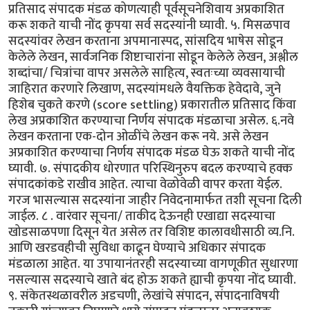
प्रतिसाद संपादक मंडळ कोणत्याही पूर्वसूचनेशिवाय अप्रकाशित
करू शकते याची नोंद कृपया सर्व सदस्यांनी घ्यावी. ५. मिसळपाव
सदस्यांवर लेखन करताना अपमानास्पद, सांसदिय भाषेस सोडून
केलेले लेखन, सार्वजनिक शिष्टाचारांना सोडून केलेले लेखन, अश्लील
शब्दांचा/ चित्रांचा वापर असलेले साहित्य, स्वतःच्या व्यवसायाची
जाहिरात करणारे लिखाण, सदस्यांमधले वैयक्तिक हेवेदावे, जुने
हिशेब चुकते करणे (score settling) प्रकारातील प्रतिसाद किंवा
लेख अप्रकाशित करण्याचा निर्णय संपादक मंडळाचा असेल. ६.नवे
लेखन करताना एक-दोन ओळींचे लेखन करू नये. असे लेखन
अप्रकाशित करण्याचा निर्णय संपादक मंडळ घेऊ शकते याची नोंद
घ्यावी. ७. संपादकीय धोरणात परिस्थिनुरुप बदल करण्याचे हक्क
संपादकांकडे राखीव आहेत. त्याचा वेळोवेळी वापर करता येईल.
गरज भासल्यास सदस्यांना जाहीर निवेदनामार्फत तशी सूचना दिली
जाईल. ८ . वारंवार सूचना/ ताकीद देऊनही एखाद्या सदस्याचा
खोडसाळपणा दिसून येत असेल तर विशिष्ट कालावधीसाठी व्य.नि.
आणि खरडवहीची सुविधा काढून घेण्याचे अधिकार संपादक
मंडळाला आहेत. या उपायानंतरही सदस्याच्या वागणूकीत सुधारणा
नसल्यास सदस्याचे खाते बंद होऊ शकते ह्याची कृपया नोंद घ्यावी.
९. संकेतस्थळावरील अडचणी, लेखांचे संपादन, संपादनाविषयी