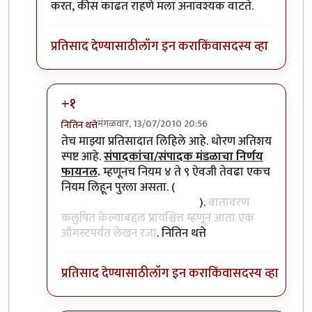
करत, कीस काढत राहणे मला अनावश्यक वाटते.
प्रतिसाद देण्यासाठी
लॉग इन करा
किंवा
सदस्य व्हा
+१
मंगळवार, 13/07/2010 20:56
नितिन थत्ते
In reply to
ढोबळ स्पष्टीकरण
by
प्रियाली
तेच माझ्या प्रतिसादात लिहिले आहे. धोरण अतिशय
स्पष्ट आहे.
संपादकांचा/संपादक मंडळाचा निर्णय
फायनल
.
म्हणूनच नियम ४ ते ९ ऐवजी तेवढा एकच
नियम लिहून पुरला असता. (
वेलणकर जिंकले असा
धागा मनोगतावर टाकावा म्हणतो
).
वातावरण
कलुषित केल्याबद्दल प्रायश्चित्त म्हणून आता एक
ऑगस्टपर्यंत लेखन रजा
. नितिन थत्ते
प्रतिसाद देण्यासाठी
लॉग इन करा
किंवा
सदस्य व्हा