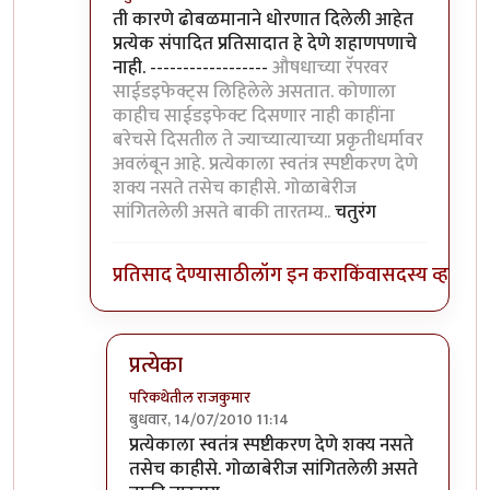
In reply to
सहमत आहे
by
लंबूटांग
ती कारणे ढोबळमानाने धोरणात दिलेली आहेत
प्रत्येक संपादित प्रतिसादात हे देणे शहाणपणाचे
नाही. ------------------
औषधाच्या रॅपरवर
साईडइफेक्ट्स लिहिलेले असतात. कोणाला
काहीच साईडइफेक्ट दिसणार नाही काहींना
बरेचसे दिसतील ते ज्याच्यात्याच्या प्रकृतीधर्मावर
अवलंबून आहे. प्रत्येकाला स्वतंत्र स्पष्टीकरण देणे
शक्य नसते तसेच काहीसे. गोळाबेरीज
सांगितलेली असते बाकी तारतम्य..
चतुरंग
प्रतिसाद देण्यासाठी
लॉग इन करा
किंवा
सदस्य व्हा
प्रत्येका
परिकथेतील राजकुमार
बुधवार, 14/07/2010 11:14
In reply to
XYZ कारणासाठी हा प्रतिसाद काढण्या
प्रत्येकाला स्वतंत्र स्पष्टीकरण देणे शक्य नसते
तसेच काहीसे. गोळाबेरीज सांगितलेली असते