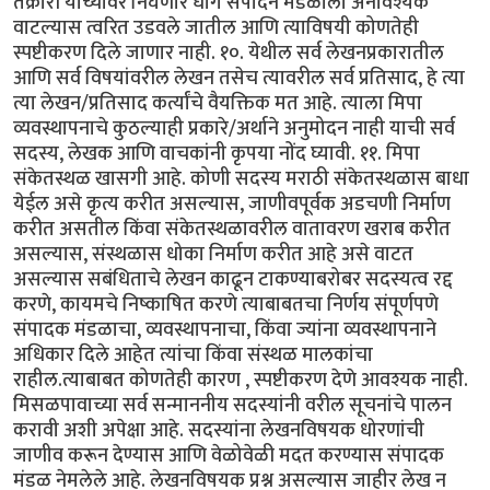
तक्रारी यांच्यावर निघणारे धागे संपादन मंडळाला अनावश्यक
वाटल्यास त्वरित उडवले जातील आणि त्याविषयी कोणतेही
स्पष्टीकरण दिले जाणार नाही. १०. येथील सर्व लेखनप्रकारातील
आणि सर्व विषयांवरील लेखन तसेच त्यावरील सर्व प्रतिसाद, हे त्या
त्या लेखन/प्रतिसाद कर्त्यांचे वैयक्तिक मत आहे. त्याला मिपा
व्यवस्थापनाचे कुठल्याही प्रकारे/अर्थाने अनुमोदन नाही याची सर्व
सदस्य, लेखक आणि वाचकांनी कृपया नोंद घ्यावी. ११. मिपा
संकेतस्थळ खासगी आहे. कोणी सदस्य मराठी संकेतस्थळास बाधा
येईल असे कृत्य करीत असल्यास, जाणीवपूर्वक अडचणी निर्माण
करीत असतील किंवा संकेतस्थळावरील वातावरण खराब करीत
असल्यास, संस्थळास धोका निर्माण करीत आहे असे वाटत
असल्यास सबंधिताचे लेखन काढून टाकण्याबरोबर सदस्यत्व रद्द
करणे, कायमचे निष्काषित करणे त्याबाबतचा निर्णय संपूर्णपणे
संपादक मंडळाचा, व्यवस्थापनाचा, किंवा ज्यांना व्यवस्थापनाने
अधिकार दिले आहेत त्यांचा किंवा संस्थळ मालकांचा
राहील.त्याबाबत कोणतेही कारण , स्पष्टीकरण देणे आवश्यक नाही.
मिसळपावाच्या सर्व सन्माननीय सदस्यांनी वरील सूचनांचे पालन
करावी अशी अपेक्षा आहे. सदस्यांना लेखनविषयक धोरणांची
जाणीव करून देण्यास आणि वेळोवेळी मदत करण्यास संपादक
मंडळ नेमलेले आहे. लेखनविषयक प्रश्न असल्यास जाहीर लेख न