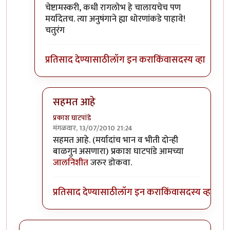
चेष्टामस्करी, कधी रागलोभ हे चालायचेच पण
मर्यादेतच. त्या अनुषंगाने ह्या धोरणांकडे पाहावे!
चतुरंग
प्रतिसाद देण्यासाठी
लॉग इन करा
किंवा
सदस्य व्हा
सहमत आहे
प्रकाश घाटपांडे
मंगळवार, 13/07/2010 21:24
In reply to
+१ अगदी मान्य!
by
चतुरंग
सहमत आहे. (मर्यादांच भान व भीती दोन्ही
बाळगुन असणारा) प्रकाश घाटपांडे आमच्या
जालनिशीत
जरुर डोकवा.
प्रतिसाद देण्यासाठी
लॉग इन करा
किंवा
सदस्य व्हा