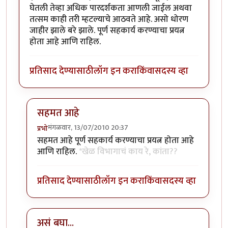
घेतली तेव्हा अधिक पारदर्शकता आणली जाईल अथवा
तत्सम काही तरी म्हटल्याचे आठवते आहे. असो धोरण
जाहीर झाले बरे झाले. पूर्ण सहकार्य करण्याचा प्रयत्न
होता आहे आणि राहिल.
प्रतिसाद देण्यासाठी
लॉग इन करा
किंवा
सदस्य व्हा
सहमत आहे
मंगळवार, 13/07/2010 20:37
प्रभो
In reply to
त्याविषयी
by
लंबूटांग
सहमत आहे पूर्ण सहकार्य करण्याचा प्रयत्न होता आहे
आणि राहिल.
*खेळ विभागाचं काय रे, कांता??
प्रतिसाद देण्यासाठी
लॉग इन करा
किंवा
सदस्य व्हा
असं बघा...