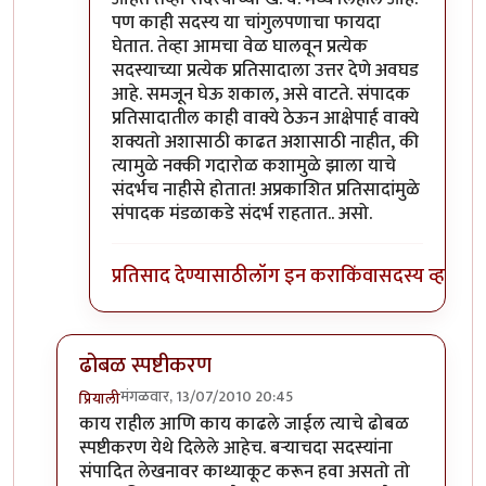
पण काही सदस्य या चांगुलपणाचा फायदा
घेतात. तेव्हा आमचा वेळ घालवून प्रत्येक
सदस्याच्या प्रत्येक प्रतिसादाला उत्तर देणे अवघड
आहे. समजून घेऊ शकाल, असे वाटते. संपादक
प्रतिसादातील काही वाक्ये ठेऊन आक्षेपार्ह वाक्ये
शक्यतो अशासाठी काढत अशासाठी नाहीत, की
त्यामुळे नक्की गदारोळ कशामुळे झाला याचे
संदर्भच नाहीसे होतात! अप्रकाशित प्रतिसादांमुळे
संपादक मंडळाकडे संदर्भ राहतात.. असो.
प्रतिसाद देण्यासाठी
लॉग इन करा
किंवा
सदस्य व्हा
ढोबळ स्पष्टीकरण
मंगळवार, 13/07/2010 20:45
प्रियाली
In reply to
त्याविषयी
by
लंबूटांग
काय राहील आणि काय काढले जाईल त्याचे ढोबळ
स्पष्टीकरण येथे दिलेले आहेच. बर्‍याचदा सदस्यांना
संपादित लेखनावर काथ्याकूट करून हवा असतो तो