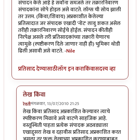
संपादन केले आहे हे सर्वांना समजले तर तक्रारनिवारण
संपादकांना सोपे होइल असे वाटते. लॉग्स ची सोय झाली
तर उत्तम. (किंवा/शिवाय) अप्रकाशीत केलेल्या
प्रतिसादात जर संपादक एखादी 'नोट' लावु शकत असेल
तरीही तक्रारनिवारण सोईचे होईल. संपादन कीतीही
निरपेक्ष असले तरी प्रतिसादकांच्या तक्रारी येणारच
त्यामुळे (स्पष्टीकरण दिले जाणार नाही ही) भुमिका थोडी
ढिली असावी असे वाटते. -
Nile
प्रतिसाद देण्यासाठी
लॉग इन करा
किंवा
सदस्य व्हा
लेख किंवा
मंगळवार, 13/07/2010 21:25
रेवती
In reply to
धोरणाचे
by
Nile
लेख किंवा प्रतिसाद अप्रकाशित केल्यावर त्याचे
स्पष्टिकरण मिळावे असे वाटणे साहजिक आहे.
वस्तूस्थिती पाहता प्रत्येक संपादक अठवड्याला
एखाद्दुसरा लेख व दहावीस प्रतिसाद अप्रकाशित करत
असला तर फक्त लेखाच्या अप्रकाशित करण्याबाबत