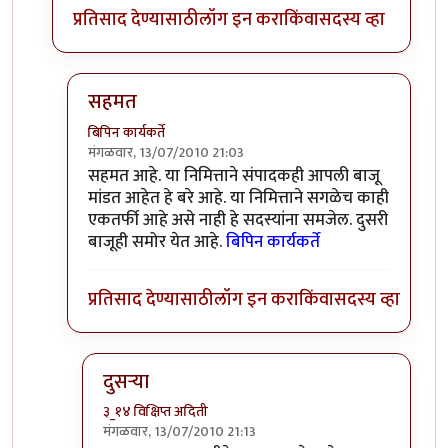
प्रतिसाद देण्यासाठी
लॉग इन करा
किंवा
सदस्य व्हा
सहमत
बिपिन कार्यकर्ते
मंगळवार, 13/07/2010 21:03
In reply to
पारदर्शकता निश्चित आहे
by
चित्रा
सहमत आहे. या निमित्ताने संपादकही आपली बाजू
मांडत आहेत हे बरे आहे. या निमित्ताने सगळेच काही
एकतर्फी आहे असे नाही हे सदस्यांना समजेल. दुसरी
बाजूही समोर येत आहे.
बिपिन कार्यकर्ते
प्रतिसाद देण्यासाठी
लॉग इन करा
किंवा
सदस्य व्हा
दुसर्‍या
३_१४ विक्षिप्त अदिती
मंगळवार, 13/07/2010 21:13