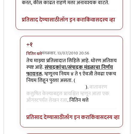
करत, कीस काढत राहणे मला अनावश्यक वाटते.
प्रतिसाद देण्यासाठी
लॉग इन करा
किंवा
सदस्य व्हा
+१
मंगळवार, 13/07/2010 20:56
नितिन थत्ते
In reply to
ढोबळ स्पष्टीकरण
by
प्रियाली
तेच माझ्या प्रतिसादात लिहिले आहे. धोरण अतिशय
स्पष्ट आहे.
संपादकांचा/संपादक मंडळाचा निर्णय
फायनल
.
म्हणूनच नियम ४ ते ९ ऐवजी तेवढा एकच
नियम लिहून पुरला असता. (
वेलणकर जिंकले असा
धागा मनोगतावर टाकावा म्हणतो
).
वातावरण
कलुषित केल्याबद्दल प्रायश्चित्त म्हणून आता एक
ऑगस्टपर्यंत लेखन रजा
. नितिन थत्ते
प्रतिसाद देण्यासाठी
लॉग इन करा
किंवा
सदस्य व्हा