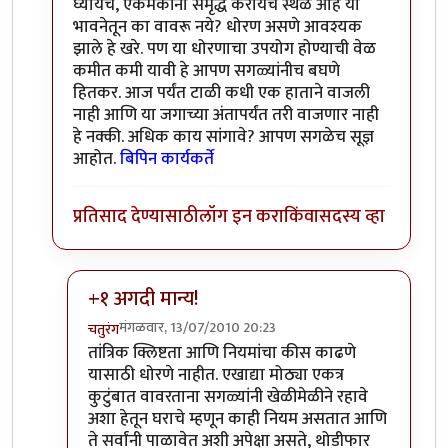
घ्यायचे, एकमेकांना समृद्ध करायचे स्थळ आहे या
भावनेतून का वावरू नये? धोरण असणे आवश्यक
झाले हे खरे. पण या धोरणाचा उपयोग होण्याची वेळ
कमीत कमी यावी हे आपण सगळ्यांनीच बघणे
हितकर. आज पर्यंत टाळी कधी एक हाताने वाजली
नाही आणि या जगाच्या अंतापर्यंत तरी वाजणार नाही
हे नक्की. अधिक काय सांगावे? आपण सगळेच सूज्ञ
आहोत.
बिपिन कार्यकर्ते
प्रतिसाद देण्यासाठी
लॉग इन करा
किंवा
सदस्य व्हा
+१ अगदी मान्य!
मंगळवार, 13/07/2010 20:23
चतुरंग
In reply to
नितिन,
by
बिपिन कार्यकर्ते
तांत्रिक क्लिष्टता आणि नियमांचा कीस काढणे
यासाठी धोरणे नाहीत. एखाद्या मोठ्या एकत्र
कुटुंबात वावरताना सगळ्यांनी खेळीमेळीने रहावे
अशा हेतून घराचे म्हणून काही नियम असतात आणि
ते सर्वांनी पाळावेत अशी अपेक्षा असते, थोडीफार