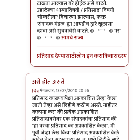
टाळता आल्यास बरे होईल असे वाटते.
उडालेल्या धाग्याविषयी / प्रतिसादा विषयी
'योग्यरीत्या' विचारणा झाल्यास, फक्त
'संपादक मंडळ' ह्या आयडीच द्वारे खुलासा
व्हावा असे सुचवावेसे वाटते. ©º°¨¨°º© परा
©º°¨¨°º©
आमचे राज्य
प्रतिसाद देण्यासाठी
लॉग इन करा
किंवा
सदस्य व्हा
असे होत असते
मंगळवार, 13/07/2010 20:56
चित्रा
In reply to
सहमत आहे
by
लंबूटांग
प्रतिसाद काढण्यापेक्षा अप्रकाशित जेव्हा केला
जातो तेव्हा असे लिहीणे कठीण असते. नाहीतर
कल्पना करा की प्रत्येक अप्रकाशित
प्रतिसादाबरोबर एक संपादकांचा प्रतिसाद की
"हा वरचा प्रतिसाद का अप्रकाशित केला". मी
पूर्वी जेव्हा लेख किंवा प्रतिसाद अप्रकाशित केले
आहेत तेव्हा सदस्याच्या ख. व. मध्ये लिहीले आहे.