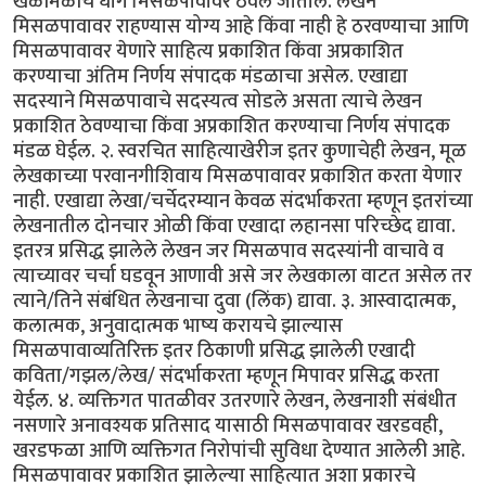
खेळीमेळीचे धागे मिसळपावावर ठेवले जातील. लेखन
मिसळपावावर राहण्यास योग्य आहे किंवा नाही हे ठरवण्याचा आणि
मिसळपावावर येणारे साहित्य प्रकाशित किंवा अप्रकाशित
करण्याचा अंतिम निर्णय संपादक मंडळाचा असेल. एखाद्या
सदस्याने मिसळपावाचे सदस्यत्व सोडले असता त्याचे लेखन
प्रकाशित ठेवण्याचा किंवा अप्रकाशित करण्याचा निर्णय संपादक
मंडळ घेईल. २. स्वरचित साहित्याखेरीज इतर कुणाचेही लेखन, मूळ
लेखकाच्या परवानगीशिवाय मिसळपावावर प्रकाशित करता येणार
नाही. एखाद्या लेखा/चर्चेदरम्यान केवळ संदर्भाकरता म्हणून इतरांच्या
लेखनातील दोनचार ओळी किंवा एखादा लहानसा परिच्छेद द्यावा.
इतरत्र प्रसिद्ध झालेले लेखन जर मिसळपाव सदस्यांनी वाचावे व
त्याच्यावर चर्चा घडवून आणावी असे जर लेखकाला वाटत असेल तर
त्याने/तिने संबंधित लेखनाचा दुवा (लिंक) द्यावा. ३. आस्वादात्मक,
कलात्मक, अनुवादात्मक भाष्य करायचे झाल्यास
मिसळपावाव्यतिरिक्त इतर ठिकाणी प्रसिद्ध झालेली एखादी
कविता/गझल/लेख/ संदर्भाकरता म्हणून मिपावर प्रसिद्ध करता
येईल. ४. व्यक्तिगत पातळीवर उतरणारे लेखन, लेखनाशी संबंधीत
नसणारे अनावश्यक प्रतिसाद यासाठी मिसळपावावर खरडवही,
खरडफळा आणि व्यक्तिगत निरोपांची सुविधा देण्यात आलेली आहे.
मिसळपावावर प्रकाशित झालेल्या साहित्यात अशा प्रकारचे