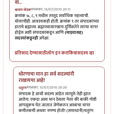
वा...
मंगळवार, 13/07/2010 20:11
श्रावण मोडक
क्रमांक ७, ८, ९ मधील तरतूद सर्वाधिक महत्त्वाची.
मोलाचीही. आवश्यकही होती. क्रमांक ९ तर संपादकांच्या
हातचे ब्रह्मास्त्र. ब्रह्मास्त्रासारखाच दुर्मिळतेने त्याचा वापर
होईल अशी संपादकांकडून आणि
(माझ्यासह)
सदस्यांकडूनही
अपेक्षा.
प्रतिसाद देण्यासाठी
लॉग इन करा
किंवा
सदस्य व्हा
धोरणाचा मान हा सर्व सदस्यांनी
राखायचा आहे!
मंगळवार, 13/07/2010 20:20
चतुरंग
In reply to
वा...
by
श्रावण मोडक
संपादक हे आधी सदस्य आहेत त्यामुले तेही ह्यात
आलेच. एकदा असा मान ठेवला गेला की बाकी गोष्टी
आपसूकच येत जातात जेणेकरुन अस्त्राचा वापर
कमीतकमी अथवा नगण्य होतो! (समाधानी)चतुरंग