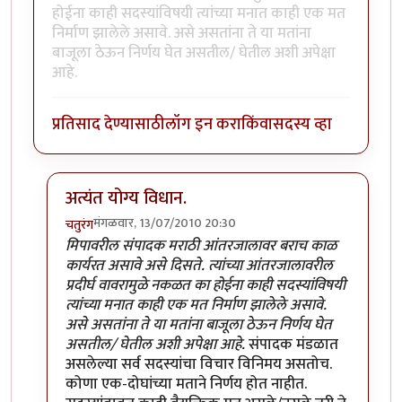
होईना काही सदस्यांविषयी त्यांच्या मनात काही एक मत
निर्माण झालेले असावे. असे असतांना ते या मतांना
बाजूला ठेऊन निर्णय घेत असतील/ घेतील अशी अपेक्षा
आहे.
प्रतिसाद देण्यासाठी
लॉग इन करा
किंवा
सदस्य व्हा
अत्यंत योग्य विधान.
मंगळवार, 13/07/2010 20:30
चतुरंग
In reply to
योग्य धोरण
by
क्रेमर
मिपावरील संपादक मराठी आंतरजालावर बराच काळ
कार्यरत असावे असे दिसते. त्यांच्या आंतरजालावरील
प्रदीर्घ वावरामुळे नकळत का होईना काही सदस्यांविषयी
त्यांच्या मनात काही एक मत निर्माण झालेले असावे.
असे असतांना ते या मतांना बाजूला ठेऊन निर्णय घेत
असतील/ घेतील अशी अपेक्षा आहे.
संपादक मंडळात
असलेल्या सर्व सदस्यांचा विचार विनिमय असतोच.
कोणा एक-दोघांच्या मताने निर्णय होत नाहीत.