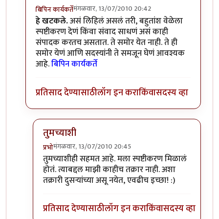
मंगळवार, 13/07/2010 20:42
बिपिन कार्यकर्ते
In reply to
त्याविषयी
by
लंबूटांग
हे खटकले.
असं लिहिलं असलं तरी, बहुतांश वेळेला
स्पष्टीकरण देणं किंवा संवाद साधणं असं काही
संपादक करतच असतात. ते समोर येत नाही. ते ही
समोर येणं आणि सदस्यांनी ते समजून घेणं आवश्यक
आहे.
बिपिन कार्यकर्ते
प्रतिसाद देण्यासाठी
लॉग इन करा
किंवा
सदस्य व्हा
तुमच्याशी
मंगळवार, 13/07/2010 20:45
प्रभो
In reply to
असं बघा...
by
बिपिन कार्यकर्ते
तुमच्याशीही सहमत आहे. मला स्पष्टीकरण मिळालं
होतं. त्याबद्दल माझी काहीच तक्रार नाही. अशा
तक्रारी दुसर्‍यांच्या असू नयेत, एवढीच इच्छा! :)
प्रतिसाद देण्यासाठी
लॉग इन करा
किंवा
सदस्य व्हा