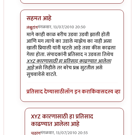
सहमत आहे
मंगळवार, 13/07/2010 20:50
लंबूटांग
In reply to
असं बघा...
by
बिपिन कार्यकर्ते
मागे काही काळ बरीच उडवा उडवी झाली होती
आणि मग त्याचे का उडाले माझेच का नाही असा
खाली प्रियाली यांनी म्हटले आहे तसा कीस काढला
गेला होता. संपादकांनी प्रतिसाद न उडवता तिथेच
XYZ कारणासाठी हा प्रतिसाद काढण्यात आलेला
आहे
असे लिहीले तर बरेच प्रश्न सुटतील असे
सुचवावेसे वाटते.
प्रतिसाद देण्यासाठी
लॉग इन करा
किंवा
सदस्य व्हा
XYZ कारणासाठी हा प्रतिसाद
काढण्यात आलेला आहे
मंगळवार, 13/07/2010 20:55
चतुरंग