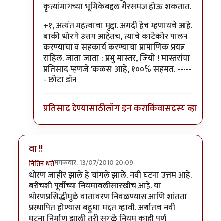
कृत्यांमागच्या भूमिकेबद्दल गैरसमज होऊ शकतात.
+१, अत्यंत महत्वाचा मुद्दा. अगदी हेच म्हणायचे आहे.
बाकी धोरणे उत्तम आहेतच, त्याचे काटेकोर पालन
करण्याचा व सहकार्य करण्याचा प्रामाणिक प्रयत्न
राहिल. जाता जाता : प्रभु मास्तर, जियो ! मास्तरांचा
प्रतिसाद म्हणजे 'कळस' आहे, १००% सहमत. -----
- छोटा डॉन
प्रतिसाद देण्यासाठी
लॉग इन करा
किंवा
सदस्य व्हा
वा !!
मंगळवार, 13/07/2010 20:09
नितिन थत्ते
धोरण जाहीर झाले हे चांगले झाले. नवी घटना उत्तम आहे.
बरीचशी पूर्वीच्या नियमावलीसारखीच आहे. या
धोरणप्रसिद्धीमुळे वातावरण निवळण्यास आणि शांतता
प्रस्थापित होण्यास बहुधा मदत व्हावी. अर्थातच नवी
घटना निर्माण झाली तरी सगळे नियम काही पूर्ण