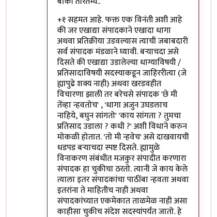
बाकी तारतम्य..
+१ सहमत आहे. फक्त एक विनंती अशी आहे
की जर एखाद्या संपादकाने एखादा धागा
अथवा प्रतिक्रीया उडवल्यास त्याची जबाबदारी
सर्व संपादक मंडळाने घ्यावी. बर्‍याचदा असे
दिसते की एखाद्या उडालेल्या धाग्याविषयी /
प्रतिसादाविषयी सदस्याकडून जाहिररीत्या (जे
ह्यापुढे शक्य नाही) अथवा खरडवहीत
विचारणा झाली तर बरेचसे संपादक 'छे मी
तेंव्हा न्हवतोच' , 'धागा अजुन उघडलाच
नाहिये, बघुन सांगतो' 'काय सांगता ? तुमचा
प्रतिसाद उडाला ? कधी ?' अशी विधाने करुन
मोकळी होतात. 'तो मी न्हवेच' असे दाखवायची
धडपड बर्‍याचदा स्पष्ट दिसते. ह्यामुळे
विनाकरण संबंधीत मजकुर संपादीत करणारा
संपादक हा चुकीचा ठरतो. त्यानी जे काय केले
त्याला इतर संपादकांचा पाठींबा न्हवता अथवा
इतरांना ते माहितीच नाही अथवा
संपादकांच्यात एकमेकात ताळमेळ नाही असा
काहीसा चुकीच संदेश सदस्यांपर्यंत जातो. हे