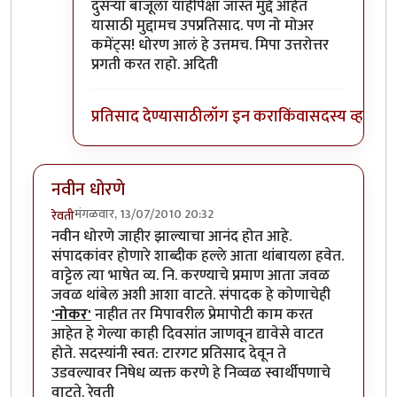
In reply to
सहमत
by
बिपिन कार्यकर्ते
दुसर्‍या बाजूला याहीपेक्षा जास्त मुद्दे आहेत
यासाठी मुद्दामच उपप्रतिसाद. पण नो मोअर
कमेंट्स! धोरण आलं हे उत्तमच. मिपा उत्तरोत्तर
प्रगती करत राहो. अदिती
प्रतिसाद देण्यासाठी
लॉग इन करा
किंवा
सदस्य व्हा
नवीन धोरणे
मंगळवार, 13/07/2010 20:32
रेवती
नवीन धोरणे जाहीर झाल्याचा आनंद होत आहे.
संपादकांवर होणारे शाब्दीक हल्ले आता थांबायला हवेत.
वाट्टेल त्या भाषेत व्य. नि. करण्याचे प्रमाण आता जवळ
जवळ थांबेल अशी आशा वाटते. संपादक हे कोणाचेही
'नोकर'
नाहीत तर मिपावरील प्रेमापोटी काम करत
आहेत हे गेल्या काही दिवसांत जाणवून द्यावेसे वाटत
होते. सदस्यांनी स्वत: टारगट प्रतिसाद देवून ते
उडवल्यावर निषेध व्यक्त करणे हे निव्वळ स्वार्थीपणाचे
वाटते. रेवती