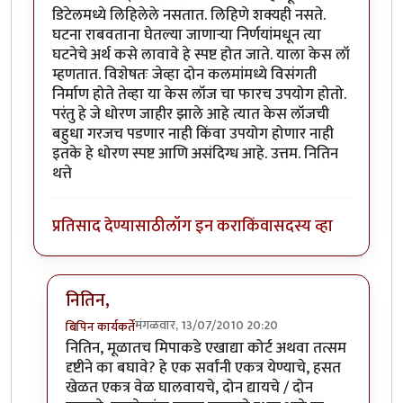
डिटेलमध्ये लिहिलेले नसतात. लिहिणे शक्यही नसते.
घटना राबवताना घेतल्या जाणार्‍या निर्णयांमधून त्या
घटनेचे अर्थ कसे लावावे हे स्पष्ट होत जाते. याला केस लॉ
म्हणतात. विशेषतः जेव्हा दोन कलमांमध्ये विसंगती
निर्माण होते तेव्हा या केस लॉज चा फारच उपयोग होतो.
परंतु हे जे धोरण जाहीर झाले आहे त्यात केस लॉजची
बहुधा गरजच पडणार नाही किंवा उपयोग होणार नाही
इतके हे धोरण स्पष्ट आणि असंदिग्ध आहे. उत्तम. नितिन
थत्ते
प्रतिसाद देण्यासाठी
लॉग इन करा
किंवा
सदस्य व्हा
नितिन,
मंगळवार, 13/07/2010 20:20
बिपिन कार्यकर्ते
In reply to
वा !!
by
नितिन थत्ते
नितिन, मूळातच मिपाकडे एखाद्या कोर्ट अथवा तत्सम
दृष्टीने का बघावे? हे एक सर्वांनी एकत्र येण्याचे, हसत
खेळत एकत्र वेळ घालवायचे, दोन द्यायचे / दोन