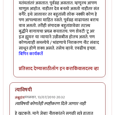
मतंमतांतरं असतात. पूर्वग्रह असतात. म्हणूनच आपण
माणूस आहोत. नाहीतर देव बनलो असतो नाहीतर संत
वगैरे. इथे जालावर तर बहुतांसी लोक नक्की कोण हे
पण आपल्याला माहित नसते. पूर्वग्रह वाढायला बराच
वाव असतो. तरीही संपादक बहुतांशवेळा तटस्थ
बुद्धीने वागायचा प्रयत्न करतातच. पण शेवटी 'टू अर
इज ह्युमन' या न्यायाने उन्नीसबीस होतच असते. पण
कोणत्याही समस्येचे / भांडणाचे निराकरण नीट संवाद
साधून होणे शक्य असते. तसेच व्हावे. एवढीच इच्छा.
बिपिन कार्यकर्ते
प्रतिसाद देण्यासाठी
लॉग इन करा
किंवा
सदस्य व्हा
त्याविषयी
मंगळवार, 13/07/2010 20:32
लंबूटांग
त्याविषयी कोणतेही स्पष्टीकरण दिले जाणार नाही
हे खटकले. मागे जेव्हा नीलकांतने सगळी सूत्रे हातात