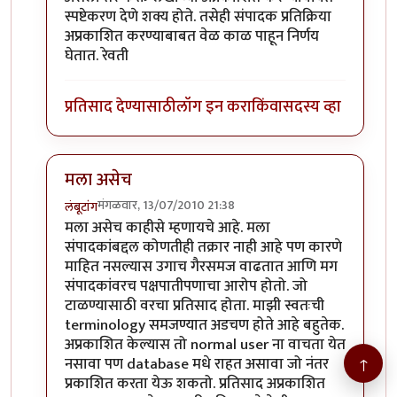
स्पष्टेकरण देणे शक्य होते. तसेही संपादक प्रतिक्रिया
अप्रकाशित करण्याबाबत वेळ काळ पाहून निर्णय
घेतात. रेवती
प्रतिसाद देण्यासाठी
लॉग इन करा
किंवा
सदस्य व्हा
मला असेच
मंगळवार, 13/07/2010 21:38
लंबूटांग
In reply to
धोरणाचे
by
Nile
मला असेच काहीसे म्हणायचे आहे. मला
संपादकांबद्दल कोणतीही तक्रार नाही आहे पण कारणे
माहित नसल्यास उगाच गैरसमज वाढतात आणि मग
संपादकांवरच पक्षपातीपणाचा आरोप होतो. जो
टाळण्यासाठी वरचा प्रतिसाद होता. माझी स्वतःची
terminology समजण्यात अडचण होते आहे बहुतेक.
अप्रकाशित केल्यास तो normal user ना वाचता येत
नसावा पण database मधे राहत असावा जो नंतर
↑
प्रकाशित करता येऊ शकतो. प्रतिसाद अप्रकाशित