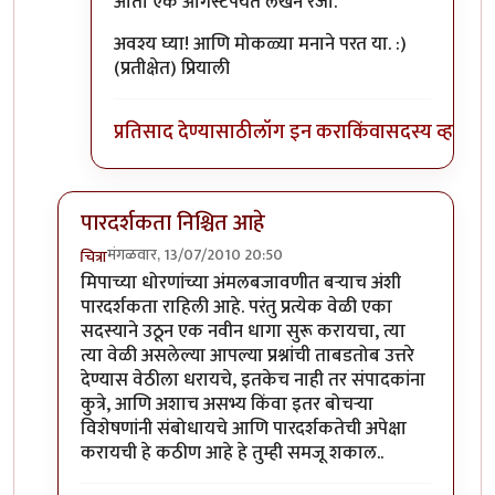
आता एक ऑगस्टपर्यंत लेखन रजा.
अवश्य घ्या! आणि मोकळ्या मनाने परत या. :)
(प्रतीक्षेत) प्रियाली
प्रतिसाद देण्यासाठी
लॉग इन करा
किंवा
सदस्य व्हा
पारदर्शकता निश्चित आहे
मंगळवार, 13/07/2010 20:50
चित्रा
In reply to
त्याविषयी
by
लंबूटांग
मिपाच्या धोरणांच्या अंमलबजावणीत बर्‍याच अंशी
पारदर्शकता राहिली आहे. परंतु प्रत्येक वेळी एका
सदस्याने उठून एक नवीन धागा सुरू करायचा, त्या
त्या वेळी असलेल्या आपल्या प्रश्नांची ताबडतोब उत्तरे
देण्यास वेठीला धरायचे, इतकेच नाही तर संपादकांना
कुत्रे, आणि अशाच असभ्य किंवा इतर बोचर्‍या
विशेषणांनी संबोधायचे आणि पारदर्शकतेची अपेक्षा
करायची हे कठीण आहे हे तुम्ही समजू शकाल..