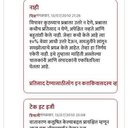
नाही
मंगळवार, 13/07/2010 21:26
चित्रा
In reply to
+१
by
नितिन थत्ते
मिपावर कुठच्याच प्रश्नाला उत्तरे न देणे, प्रश्नाला
कधीच प्रतिसाद न येणे, अपेक्षित नव्हते आणि
बहुतांशी केले नाही. जेव्हा कधी केले आहे त्या
१०% वेळा आधी उत्तरे देऊन, समजुतीने सांगून
समझोत्याचे प्रयत्न केले आहेत. तेव्हा हा निर्णय
एकेरी नाही. इथे तुम्हाला माहिती असलेल्या
चालकांनी आणि संपादकांनी एकत्रितरित्या
घेतला आहे.
प्रतिसाद देण्यासाठी
लॉग इन करा
किंवा
सदस्य व्हा
टेक इट इजी
मंगळवार, 13/07/2010 23:08
प्रियाली
In reply to
+१
by
नितिन थत्ते
वातावरण कलुषित केल्याबद्दल प्रायश्चित्त म्हणून