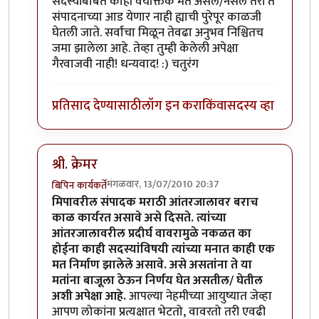
सदस्यांबाबत काही वैयक्तिक मत असले/नसले तरी ते
संपादनाच्या आड येणार नाही ह्याची पुरेपूर काळजी
घेतली जाते. सर्वांचा मिळून तेवढा अनुभव निश्चितच
जमा झालेला आहे. तेव्हा तुम्ही केलेली अपेक्षा
गैरवाजवी नाही! धन्यवाद! :) चतुरंग
प्रतिसाद देण्यासाठी
लॉग इन करा
किंवा
सदस्य व्हा
श्री. क्रेमर
मंगळवार, 13/07/2010 20:37
बिपिन कार्यकर्ते
In reply to
योग्य धोरण
by
क्रेमर
मिपावरील संपादक मराठी आंतरजालावर बराच
काळ कार्यरत असावे असे दिसते. त्यांच्या
आंतरजालावरील प्रदीर्घ वावरामुळे नकळत का
होईना काही सदस्यांविषयी त्यांच्या मनात काही एक
मत निर्माण झालेले असावे. असे असतांना ते या
मतांना बाजूला ठेऊन निर्णय घेत असतील/ घेतील
अशी अपेक्षा आहे.
आपल्या नेहमीच्या आयुष्यात जेव्हा
आपण लोकांना प्रत्यक्षात भेटतो, वावरतो तरी एवढी