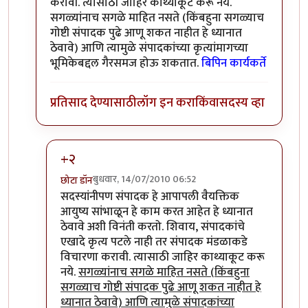
करावी. त्यासाठी जाहिर काथ्याकूट करू नये.
सगळ्यांनाच सगळे माहित नसते (किंबहुना सगळ्याच
गोष्टी संपादक पुढे आणू शकत नाहीत हे ध्यानात
ठेवावे) आणि त्यामुळे संपादकांच्या कृत्यांमागच्या
भूमिकेबद्दल गैरसमज होऊ शकतात.
बिपिन कार्यकर्ते
प्रतिसाद देण्यासाठी
लॉग इन करा
किंवा
सदस्य व्हा
+२
बुधवार, 14/07/2010 06:52
छोटा डॉन
In reply to
+१
by
बिपिन कार्यकर्ते
सदस्यांनीपण संपादक हे आपापली वैयक्तिक
आयुष्य सांभाळून हे काम करत आहेत हे ध्यानात
ठेवावे अशी विनंती करतो. शिवाय, संपादकांचे
एखादे कृत्य पटले नाही तर संपादक मंडळाकडे
विचारणा करावी. त्यासाठी जाहिर काथ्याकूट करू
नये.
सगळ्यांनाच सगळे माहित नसते (किंबहुना
सगळ्याच गोष्टी संपादक पुढे आणू शकत नाहीत हे
ध्यानात ठेवावे) आणि त्यामुळे संपादकांच्या