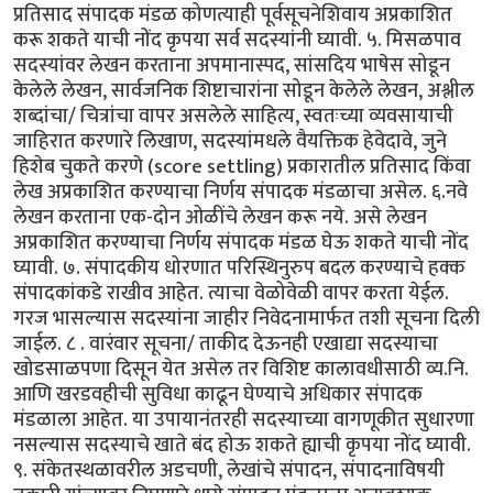
प्रतिसाद संपादक मंडळ कोणत्याही पूर्वसूचनेशिवाय अप्रकाशित
करू शकते याची नोंद कृपया सर्व सदस्यांनी घ्यावी. ५. मिसळपाव
सदस्यांवर लेखन करताना अपमानास्पद, सांसदिय भाषेस सोडून
केलेले लेखन, सार्वजनिक शिष्टाचारांना सोडून केलेले लेखन, अश्लील
शब्दांचा/ चित्रांचा वापर असलेले साहित्य, स्वतःच्या व्यवसायाची
जाहिरात करणारे लिखाण, सदस्यांमधले वैयक्तिक हेवेदावे, जुने
हिशेब चुकते करणे (score settling) प्रकारातील प्रतिसाद किंवा
लेख अप्रकाशित करण्याचा निर्णय संपादक मंडळाचा असेल. ६.नवे
लेखन करताना एक-दोन ओळींचे लेखन करू नये. असे लेखन
अप्रकाशित करण्याचा निर्णय संपादक मंडळ घेऊ शकते याची नोंद
घ्यावी. ७. संपादकीय धोरणात परिस्थिनुरुप बदल करण्याचे हक्क
संपादकांकडे राखीव आहेत. त्याचा वेळोवेळी वापर करता येईल.
गरज भासल्यास सदस्यांना जाहीर निवेदनामार्फत तशी सूचना दिली
जाईल. ८ . वारंवार सूचना/ ताकीद देऊनही एखाद्या सदस्याचा
खोडसाळपणा दिसून येत असेल तर विशिष्ट कालावधीसाठी व्य.नि.
आणि खरडवहीची सुविधा काढून घेण्याचे अधिकार संपादक
मंडळाला आहेत. या उपायानंतरही सदस्याच्या वागणूकीत सुधारणा
नसल्यास सदस्याचे खाते बंद होऊ शकते ह्याची कृपया नोंद घ्यावी.
९. संकेतस्थळावरील अडचणी, लेखांचे संपादन, संपादनाविषयी