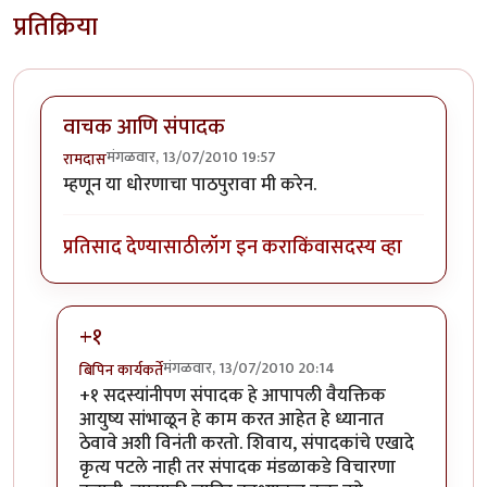
प्रतिक्रिया
वाचक आणि संपादक
मंगळवार, 13/07/2010 19:57
रामदास
म्हणून या धोरणाचा पाठपुरावा मी करेन.
प्रतिसाद देण्यासाठी
लॉग इन करा
किंवा
सदस्य व्हा
+१
मंगळवार, 13/07/2010 20:14
बिपिन कार्यकर्ते
In reply to
वाचक आणि संपादक
by
रामदास
+१ सदस्यांनीपण संपादक हे आपापली वैयक्तिक
आयुष्य सांभाळून हे काम करत आहेत हे ध्यानात
ठेवावे अशी विनंती करतो. शिवाय, संपादकांचे एखादे
कृत्य पटले नाही तर संपादक मंडळाकडे विचारणा