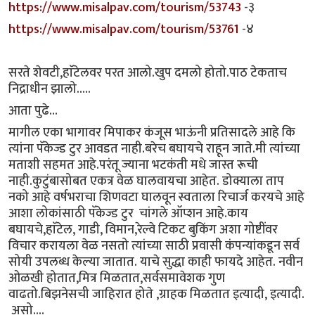
https://www.misalpav.com/tourism/53743
-३
https://www.misalpav.com/tourism/53761
-४
सरते शेवटी,हाॅटेलवर परत आलो.खुप दमलो होतो.पाठ टेकताच
निद्राधीन झालो.....
आता पुढे...
मागील एका भागावर मिपाकर कंजूस भाऊंनी प्रतिसादले आहे कि
त्यांना पॅकेज्ड टुर आवडत नाही.बरेच बघायचे राहून जाते.मी त्यांच्या
मताशी सहमत आहे.परंतू ज्याना भटकंती मधे जास्त रूची
नाही.कुटुंबासोबत एकत्र वेळ घालवायचा आहेत. डोक्याला ताप
नको आहे वर्षभराचा शिणवटा घालवून स्वताला रिचार्ज करयचे आहे
आशा लोकांसाठी पॅकेज्ड टुर चांगले ऑप्शन आहे.काय
बघायचे,हाॅटेल, गाडी, विमान,रेल्वे टिकट बुकिंग अशा गोष्टींवर
विचार करायला वेळ नसतो त्यांच्या साठी प्रवासी कंपन्यांकडून सर्व
सोयी उपलब्ध केल्या जातात. याचे सुद्धा काही फायदे आहेत. नवीन
ओळखी होतात,मित्र मिळतात,सर्वसमावेशक गुण
वाढतो.बिझनेसची जाहिरात होते ,ग्राहक मिळतात इत्यादी, इत्यादी.
असो....