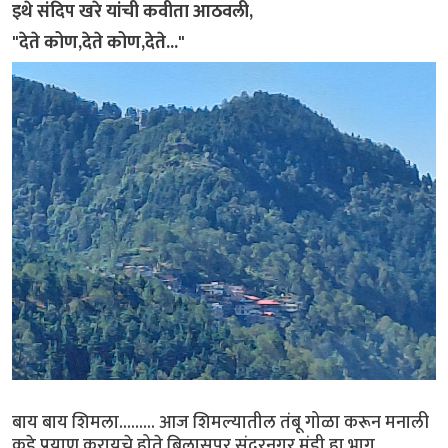
इथे संदिप खरे यांची कवीता आठवली,
"देते कोण,देते कोण,देते..."
बाय बाय शिमला......... आज शिमल्यातील तंबू गोळा करून मनाली
कडे प्रयाण करायचे होते.बिलासपूर,सुंदरनगर मंडी हा भाग