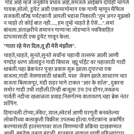
गोड आहे म्हंजे जनुकीय प्रभाव आहे,समजले आईबाप दोघेही चांगले
गायक,सोलो, डुयेट अशी एकामागोमाग एक गाणी म्हणून मैफिल
सजवली.वरिष्ठ पर्यटकांनी आपली भडास निकाली."तुम अगर मुझको
न चाहो तो कोई बात नही...., हम तुम्हें चाहते है ऐसे....".समां
बांधला.अंताक्षरीचे समापन गाणाऱ्या जोडप्याने नवविवाहित
दांपत्यासाठी एक डुयेट गावून केला.
"गाता रहे मेरा दिल,तू ही मेरी मंझील".
चाहते,चाहते, सुनते,सुनते सर्वांना चहाची तल्लफ आली आणी
पंण्डोह धरण ओलांडून गाडी बियास व्ह्यू पाॅईंट वर चहासाठी गाडी
थाबंली.चहा ब्रेकनंतर पुन्हा प्रवास सुरू झाला.दुपारचा एक
वाजला,गाडी जेवणासाठी थांबली. मस्त जेवण झाले.साधारण चार
वाजता बिलासपूर, मंडी शहर मागे टाकत "आर के शाॅल", दुकाना
समोर गाडी उभी राहीली.तिन्ही बाजूला उंच उंच डोंगर,जवळच
पार्वती नदीचा खळाळता प्रवाह.निसर्गरम्य वातावरण.चहा ब्रेक नंतर
शाॅपिंग.
हिमाचली टोप्या,जॅकेट, शाल,स्वेटर्स आणी घरगुती बनवलेल्या
लोकरीच्या कलाकृती विक्रीस उपलब्ध होत्या.पर्यटकांना अकर्षित
करण्यासाठी हातमागावर शाल विणण्याची प्रक्रिया दाखवण्यात
आली. बहुतेक तरूण मंडळी हातमाग नावाचा प्राणी पहिल्यांदाच