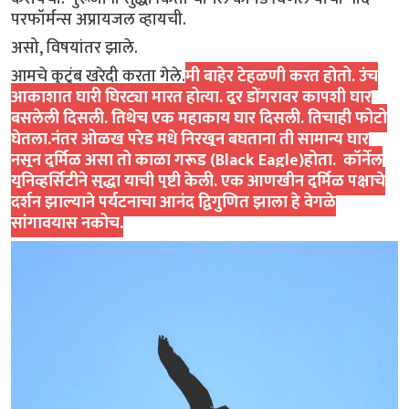
परफॉर्मन्स अप्रायजल व्हायची.
असो, विषयांतर झाले.
आमचे कुटुंब खरेदी करता गेले.
मी बाहेर टेहळणी करत होतो. उंच
आकाशात घारी घिरट्या मारत होत्या. दूर डोंगरावर कापशी घार
बसलेली दिसली. तिथेच एक महाकाय घार दिसली. तिचाही फोटो
घेतला.नंतर ओळख परेड मधे निरखून बघताना ती सामान्य घार
नसून दुर्मिळ असा तो काळा गरूड (Black Eagle)होता. कॉर्नेल
युनिव्हर्सिटीने सुद्धा याची पुष्टी केली. एक आणखीन दुर्मिळ पक्षाचे
दर्शन झाल्याने पर्यटनाचा आनंद द्विगुणित झाला हे वेगळे
सांगावयास नकोच.