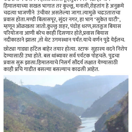
हिमालयाच्या सखल भागात तर कुल्लू, मनाली,रोहतांग हे अनुक्रमे
चढत्या भाजणीने उंचीवर असलेल्या जागा.त्यामुळे चढउताराचा
प्रवास होता.मण्डी बिलासपूर, सुंदर नगर, हा भाग "सुकेत घाटी",
म्हणून ओळखला जातो.कुल्लु शहर, पंडोह धरण,सतलुज बियास
परियोजना आणी बरेच काही दिसणार होते,प्रवास बियास
नदीकाठाने झाला ,तो थेट उगमस्थान पर्यंत.याचे वर्णन पुढे येईलच.
छोट्या गाड्या हाॅटेल बाहेर तयार होत्या. स्टाफ सुहास्य वदने निरोप
देण्यासाठी उभा होते. बस थांब्यावर सर्व पर्यटक पोहचले. पुढचा
प्रवास सुरू झाला.हिमालयाचे निसर्ग सौंदर्य लक्षात येण्यासाठी
काही प्रचि गाडीत बसल्या बसल्याच काढली आहेत.