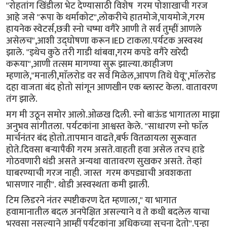
"रोहतांग खिंडीला भेट देण्यासाठी विशेष गरम पोशाखाची गरज
आहे जसे "रूपा के थर्माकोट",लोकरीचे हातमोजे,पायमोजे,गरम
हायनेक स्वेटर्स,छत्री स्नो चष्मा वगैरे आणी ते सर्व तुम्हीं आणले
असेलच",आशी उद्घोषणा करून IED टाकला.पर्यटक अस्वस्थ
झाले. "इथेच कुठे तरी गाडी थांबवा,गरम कपडे वगैरे खरेदी
करूया",आणी तत्सम मागण्या सुरू झाल्या.काहीजण
म्हणाले,"मनाली,माॅलरोड वर सर्व मिळेल,आपण तिथे घेवू",माॅलरोड
दहा वाजता बंद होतो सांगून आणखीन एक ब्लास्ट केला. वातावरण
तंग झाले.
मग मी उठून समोर आलो.ओळख दिली. स्नो बाऊंड भागातला माझा
अनुभव सांगीतला. पर्यटकांना आश्वस्त केले. "साधारण स्नो फाॅल
मार्चनंतर बंद होतो.तापमान वाढते,बर्फ वितळायला सुरूवात
होते.दिवसा बर्‍यापैकी गरम असते.वाहती हवा असेल तरच हाडे
गोठवणारी थंडी असते अन्यथा वातावरण सुखकर असते. तेव्हां
घाबरण्याची गरज नाही. जास्त गरम कपड्याची अवशकता
भासणार नाही". थोडी अस्वस्थता कमी झाली.
टिम लिडरने नंतर स्पष्टीकरण देत म्हणाला," या भागात
हवामानातील बदल अनपेक्षित असल्याने व ते कधी बदलेल याचा
भरवसा नसल्याने आम्हीं पर्यटकांना अधिकच्या सुचना देतो".पुन्हा