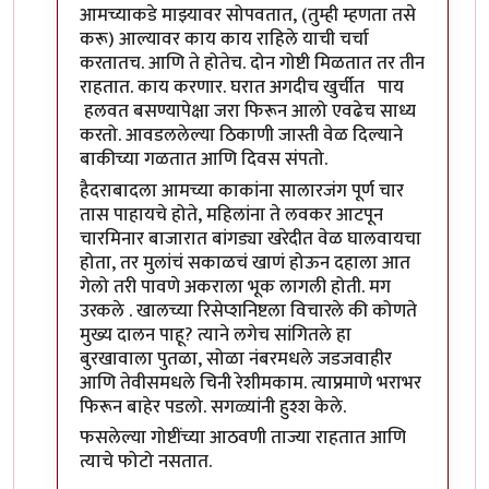
आमच्याकडे माझ्यावर सोपवतात, (तुम्ही म्हणता तसे
करू) आल्यावर काय काय राहिले याची चर्चा
करतातच. आणि ते होतेच. दोन गोष्टी मिळतात तर तीन
राहतात. काय करणार. घरात अगदीच खुर्चीत पाय
हलवत बसण्यापेक्षा जरा फिरून आलो एवढेच साध्य
करतो. आवडललेल्या ठिकाणी जास्ती वेळ दिल्याने
बाकीच्या गळतात आणि दिवस संपतो.
हैदराबादला आमच्या काकांना सालारजंग पूर्ण चार
तास पाहायचे होते, महिलांना ते लवकर आटपून
चारमिनार बाजारात बांगड्या खरेदीत वेळ घालवायचा
होता, तर मुलांचं सकाळचं खाणं होऊन दहाला आत
गेलो तरी पावणे अकराला भूक लागली होती. मग
उरकले . खालच्या रिसेप्शनिष्टला विचारले की कोणते
मुख्य दालन पाहू? त्याने लगेच सांगितले हा
बुरखावाला पुतळा, सोळा नंबरमधले जडजवाहीर
आणि तेवीसमधले चिनी रेशीमकाम. त्याप्रमाणे भराभर
फिरून बाहेर पडलो. सगळ्यांनी हुश्श केले.
फसलेल्या गोष्टींच्या आठवणी ताज्या राहतात आणि
त्याचे फोटो नसतात.