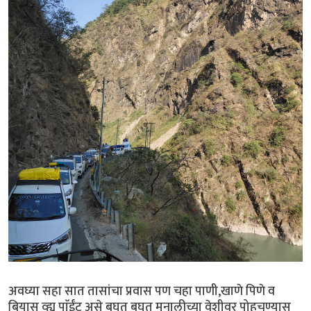
अवघ्या सहा सात तासांचा प्रवास पण चहा पाणी,खाणे पिणे व
बियास व्ह्यू पाॅईंट असे बघत बघत मनालीच्या वेशीवर पोहचण्यास