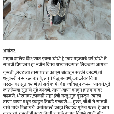
अवांतर.
माझ्या शालेय शिक्षणात इयत्ता चौथी हे फार महत्त्वाचे वर्ष,चौथी ते
सातवी विणकाम हा नवीन विषय अभ्यासक्रमात शिकवला जायचा
गुरूजी ,शेवटच्या तासाभरात कापूस बोंडातून सरकी काढणे,तो
धनुकली ने स्वच्छ करणे, त्याचे पेळू बनवणे,टकळीवर किंवा
चरख्यावर सुत कतणे ही सर्व कामे विद्यार्थ्यांकडून करून घ्यायचे.पुढे
कातलेल्या सुताचे गुंडे बनवणे. ताणा-बाणा बनवून हातमागावर
चढवणे. धोट्यावर,लाकडी सहा इंची वस्तू,सुत गुंडाळून त्याला
ताणा-बाणा मधून इकडून तिकडे पळवणे..... हुश्श, चौथी ते सातवी
याचे मार्क मिळायचे. वर्गाततली काही निवडक मुलेच फक्त हे काम
करायची. गुरूजींनी सुद्धा किती चांगले कापड विणले याची नोंद