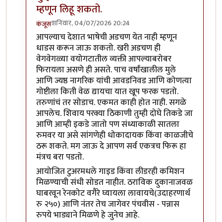
म्हणून लिहू शकतो.
शनिवार, 04/07/2026 20:24
कंजूस
In reply to
आयोजीत सहलीत का स्वतंत्रपणे वादाचा मुद्दा
by
आपल्याच देशात भाषेची अडचण येत नाही म्हणून
धाडस करून जाऊ शकतो. खरी अडचण ही
वेगवेगळ्या वयोगटातील व्यक्ती आपल्याबरोबर
फिरायला असणे ही असते. पाच वर्षांखालील मुले
आणि ज्यष्ठ नागरिक यांची आवडनिवड आणि कोणत्या
गोष्टीला किती वेळ द्यायचा यात खूप फरक पडतो.
तरुणांचं तर सोडाच. एकमत काही होत नाही. सगळे
आपलेच. शिवाय परक्या ठिकाणी तुम्ही दोघे तिकडे जा
आणि आम्ही इकडे जातो पण संध्याकाळी सातला
रुमवर या असे सांगणेही धोकादायक किंवा काळजीचे
ठरू शकते. मग जाऊ दे आपण सर्व एकत्रच फिरू हा
मंत्रच बरा पडतो.
आयोजित टुअरमधले गाइड किंवा लीडरही कमिशन
मिळण्याची संधी सोडत नाहीत. ठराविक दुकानाजवळ
घाबरवून रेनकोट वगैरे घ्यायला लावायचे(उदाहरणार्थ
रु २५०) आणि नंतर तेच जागेवर पंचवीस - पन्नास
रुपये भाड्याने मिळणे हे जुनेच आहे.