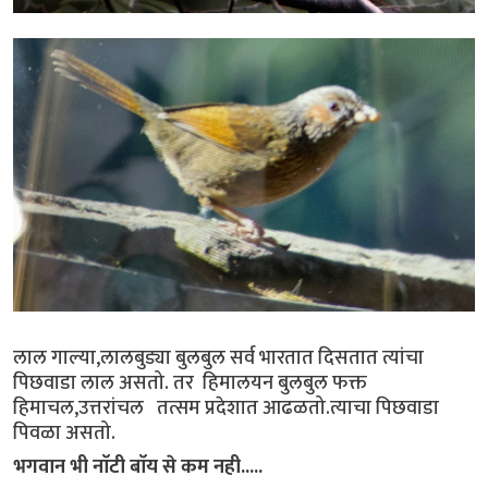
लाल गाल्या,लालबुड्या बुलबुल सर्व भारतात दिसतात त्यांचा
पिछवाडा लाल असतो. तर हिमालयन बुलबुल फक्त
हिमाचल,उत्तरांचल तत्सम प्रदेशात आढळतो.त्याचा पिछवाडा
पिवळा असतो.
भगवान भी नाॅटी बाॅय से कम नही.....