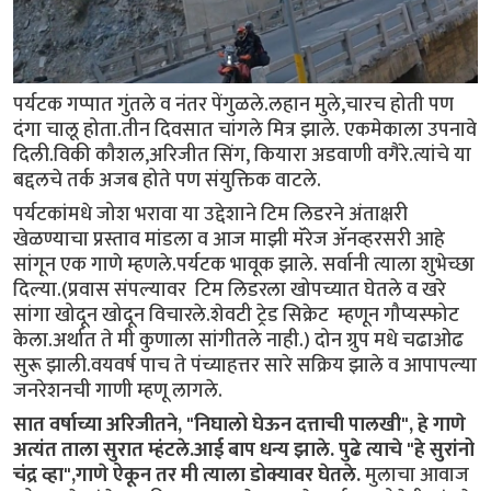
पर्यटक गप्पात गुंतले व नंतर पेंगुळले.लहान मुले,चारच होती पण
दंगा चालू होता.तीन दिवसात चांगले मित्र झाले. एकमेकाला उपनावे
दिली.विकी कौशल,अरिजीत सिंग, कियारा अडवाणी वगैरे.त्यांचे या
बद्दलचे तर्क अजब होते पण संयुक्तिक वाटले.
पर्यटकांमधे जोश भरावा या उद्देशाने टिम लिडरने अंताक्षरी
खेळण्याचा प्रस्ताव मांडला व आज माझी मॅरेज ॲनव्हरसरी आहे
सांगून एक गाणे म्हणले.पर्यटक भावूक झाले. सर्वानी त्याला शुभेच्छा
दिल्या.(प्रवास संपल्यावर टिम लिडरला खोपच्यात घेतले व खरे
सांगा खोदून खोदून विचारले.शेवटी ट्रेड सिक्रेट म्हणून गौप्यस्फोट
केला.अर्थात ते मी कुणाला सांगीतले नाही.) दोन ग्रुप मधे चढाओढ
सुरू झाली.वयवर्ष पाच ते पंच्याहत्तर सारे सक्रिय झाले व आपापल्या
जनरेशनची गाणी म्हणू लागले.
सात वर्षाच्या अरिजीतने, "निघालो घेऊन दत्ताची पालखी", हे गाणे
अत्यंत ताला सुरात म्हंटले.आई बाप धन्य झाले. पुढे त्याचे "हे सुरांनो
चंद्र व्हा",गाणे ऐकून तर मी त्याला डोक्यावर घेतले.
मुलाचा आवाज