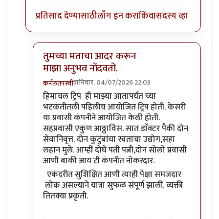
प्रतिसाद देण्यासाठी
लॉग इन करा
किंवा
सदस्य व्हा
तुमच्या मताचा आदर करून
माझा अनुभव नोंदवतो.
शनिवार, 04/07/2026 22:03
कर्नलतपस्वी
In reply to
तुम्ही चांगल्या मनाने प्रतिक्रिया घेता म्हणून लि
हिमाचल ट्रिप ही माझ्या आतापर्यंत च्या
भटकंतीतली पहिलीच आयोजित ट्रिप होती. केसरी
या प्रवासी कंपनीने आयोजित केली होती.
सहप्रवासी एकुण आठ्ठाविस. सात डाॅक्टर पैकी दोन
सेवानिवृत्त. दोन कुटुंबांचा स्वताचा उद्योग,सहा
लहान मुले. आम्हीं दोघे पती पत्नी,दोन सोलो प्रवासी
आणी बाकी आय टी कंपनीत नोकरदार.
एकंदरीत सुशिक्षित आणी त्याही पेक्षा समजदार
लोक असल्याने यात्रा सुफळ संपूर्ण झाली. व्यक्ती
तितक्या प्रकृती.