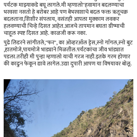
पर्यटक माझ्याकडे बघू लागले.मी म्हणालो"हवामान बदलण्याचा
भरवसा नसतो हे बरोबर आहे पण बेभरवशाचे बदल फक्त ऋतूचक्र
बदलताना,शिशीर संपलाय, वसंतही आपला मुक्काम लवकर
हलवण्याची चिन्हे दिसत आहेत.आजचे तापमान बघता ग्रीष्माची
चाहूल स्पष्ट दिसत आहे. काळजी करू नका.
पुढे लिडरने सांगीतले,"फर", का ओव्हरऑल ड्रेस,स्नो गाॅगल,स्नो बुट
,हातमोजे,पायमोजे भाड्याने मिळतील.पर्यटकांचा जीव भांड्यात
पडला.तरीही मी पुन्हा म्हणालो याची गरज नाही.इतके गरम होणार
की काढुन फेकून द्यावे लागेल.उद्या दुपारी आपण या विषयावर बोलू.