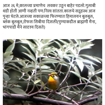
आज २६ मे,कालच्या प्रमाणेच लवकर उठून बाहेर पडलो.गुलाबी
थंडी होती आणी नव्हती पण.निरव शांतता.कालचे सद्गृहस्थ आज
पुन्हा भेटले.आजच्या सकाळच्या फिरण्यात हिमालयन बुलबुल,
ब्लॅक बुलबुल,रोफस सिबीया दिसली(पुण्याकडील ब्राह्मणी मैना,
भांगपाडी मैने सादृश्य दिसते)