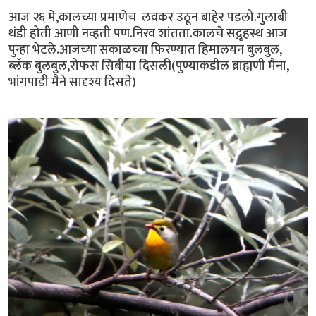
आज २६ मे,कालच्या प्रमाणेच लवकर उठून बाहेर पडलो.गुलाबी
थंडी होती आणी नव्हती पण.निरव शांतता.कालचे सद्गृहस्थ आज
पुन्हा भेटले.आजच्या सकाळच्या फिरण्यात हिमालयन बुलबुल,
ब्लॅक बुलबुल,रोफस सिबीया दिसली(पुण्याकडील ब्राह्मणी मैना,
भांगपाडी मैने सादृश्य दिसते)