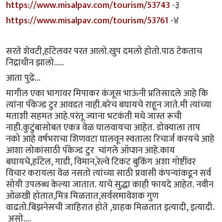
https://www.misalpav.com/tourism/53743
-३
https://www.misalpav.com/tourism/53761
-४
सरते शेवटी,हाॅटेलवर परत आलो.खुप दमलो होतो.पाठ टेकताच
निद्राधीन झालो.....
आता पुढे...
मागील एका भागावर मिपाकर कंजूस भाऊंनी प्रतिसादले आहे कि
त्यांना पॅकेज्ड टुर आवडत नाही.बरेच बघायचे राहून जाते.मी त्यांच्या
मताशी सहमत आहे.परंतू ज्याना भटकंती मधे जास्त रूची
नाही.कुटुंबासोबत एकत्र वेळ घालवायचा आहेत. डोक्याला ताप
नको आहे वर्षभराचा शिणवटा घालवून स्वताला रिचार्ज करयचे आहे
आशा लोकांसाठी पॅकेज्ड टुर चांगले ऑप्शन आहे.काय
बघायचे,हाॅटेल, गाडी, विमान,रेल्वे टिकट बुकिंग अशा गोष्टींवर
विचार करायला वेळ नसतो त्यांच्या साठी प्रवासी कंपन्यांकडून सर्व
सोयी उपलब्ध केल्या जातात. याचे सुद्धा काही फायदे आहेत. नवीन
ओळखी होतात,मित्र मिळतात,सर्वसमावेशक गुण
वाढतो.बिझनेसची जाहिरात होते ,ग्राहक मिळतात इत्यादी, इत्यादी.
असो....