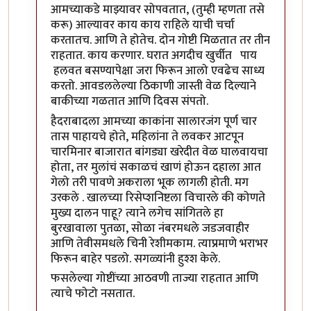
आमच्याकडे माझ्यावर सोपवतात, (तुम्ही म्हणता तसे
करू) आल्यावर काय काय राहिले याची चर्चा
करतातच. आणि ते होतेच. दोन गोष्टी मिळतात तर तीन
राहतात. काय करणार. घरात अगदीच खुर्चीत पाय
हलवत बसण्यापेक्षा जरा फिरून आलो एवढेच साध्य
करतो. आवडललेल्या ठिकाणी जास्ती वेळ दिल्याने
बाकीच्या गळतात आणि दिवस संपतो.
हैदराबादला आमच्या काकांना सालारजंग पूर्ण चार
तास पाहायचे होते, महिलांना ते लवकर आटपून
चारमिनार बाजारात बांगड्या खरेदीत वेळ घालवायचा
होता, तर मुलांचं सकाळचं खाणं होऊन दहाला आत
गेलो तरी पावणे अकराला भूक लागली होती. मग
उरकले . खालच्या रिसेप्शनिष्टला विचारले की कोणते
मुख्य दालन पाहू? त्याने लगेच सांगितले हा
बुरखावाला पुतळा, सोळा नंबरमधले जडजवाहीर
आणि तेवीसमधले चिनी रेशीमकाम. त्याप्रमाणे भराभर
फिरून बाहेर पडलो. सगळ्यांनी हुश्श केले.
फसलेल्या गोष्टींच्या आठवणी ताज्या राहतात आणि
त्याचे फोटो नसतात.