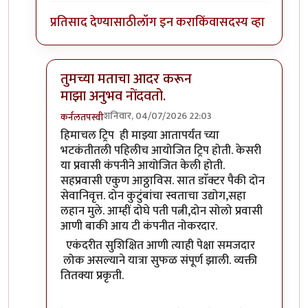
प्रतिसाद देण्यासाठी
लॉग इन करा
किंवा
सदस्य व्हा
तुमच्या मताचा आदर करून
माझा अनुभव नोंदवतो.
शनिवार, 04/07/2026 22:03
कर्नलतपस्वी
In reply to
तुम्ही चांगल्या मनाने प्रतिक्रिया घेता म्हणून लि
हिमाचल ट्रिप ही माझ्या आतापर्यंत च्या
भटकंतीतली पहिलीच आयोजित ट्रिप होती. केसरी
या प्रवासी कंपनीने आयोजित केली होती.
सहप्रवासी एकुण आठ्ठाविस. सात डाॅक्टर पैकी दोन
सेवानिवृत्त. दोन कुटुंबांचा स्वताचा उद्योग,सहा
लहान मुले. आम्हीं दोघे पती पत्नी,दोन सोलो प्रवासी
आणी बाकी आय टी कंपनीत नोकरदार.
एकंदरीत सुशिक्षित आणी त्याही पेक्षा समजदार
लोक असल्याने यात्रा सुफळ संपूर्ण झाली. व्यक्ती
तितक्या प्रकृती.