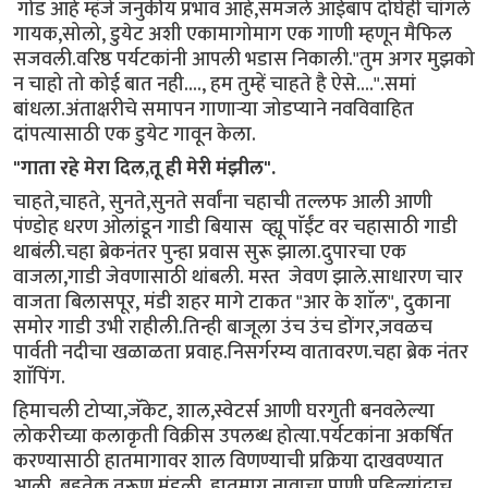
गोड आहे म्हंजे जनुकीय प्रभाव आहे,समजले आईबाप दोघेही चांगले
गायक,सोलो, डुयेट अशी एकामागोमाग एक गाणी म्हणून मैफिल
सजवली.वरिष्ठ पर्यटकांनी आपली भडास निकाली."तुम अगर मुझको
न चाहो तो कोई बात नही...., हम तुम्हें चाहते है ऐसे....".समां
बांधला.अंताक्षरीचे समापन गाणाऱ्या जोडप्याने नवविवाहित
दांपत्यासाठी एक डुयेट गावून केला.
"गाता रहे मेरा दिल,तू ही मेरी मंझील".
चाहते,चाहते, सुनते,सुनते सर्वांना चहाची तल्लफ आली आणी
पंण्डोह धरण ओलांडून गाडी बियास व्ह्यू पाॅईंट वर चहासाठी गाडी
थाबंली.चहा ब्रेकनंतर पुन्हा प्रवास सुरू झाला.दुपारचा एक
वाजला,गाडी जेवणासाठी थांबली. मस्त जेवण झाले.साधारण चार
वाजता बिलासपूर, मंडी शहर मागे टाकत "आर के शाॅल", दुकाना
समोर गाडी उभी राहीली.तिन्ही बाजूला उंच उंच डोंगर,जवळच
पार्वती नदीचा खळाळता प्रवाह.निसर्गरम्य वातावरण.चहा ब्रेक नंतर
शाॅपिंग.
हिमाचली टोप्या,जॅकेट, शाल,स्वेटर्स आणी घरगुती बनवलेल्या
लोकरीच्या कलाकृती विक्रीस उपलब्ध होत्या.पर्यटकांना अकर्षित
करण्यासाठी हातमागावर शाल विणण्याची प्रक्रिया दाखवण्यात
आली. बहुतेक तरूण मंडळी हातमाग नावाचा प्राणी पहिल्यांदाच