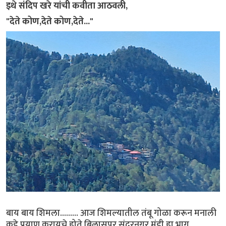
इथे संदिप खरे यांची कवीता आठवली,
"देते कोण,देते कोण,देते..."
बाय बाय शिमला......... आज शिमल्यातील तंबू गोळा करून मनाली
कडे प्रयाण करायचे होते.बिलासपूर,सुंदरनगर मंडी हा भाग