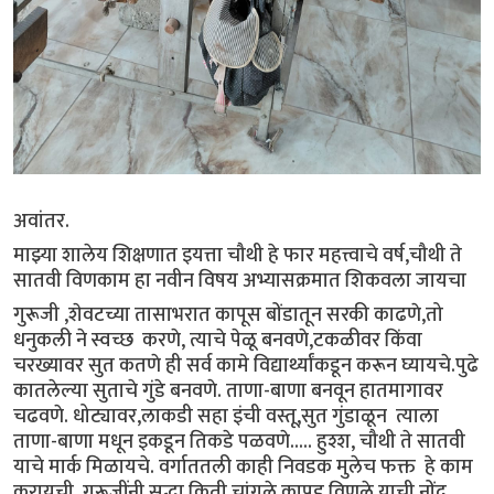
अवांतर.
माझ्या शालेय शिक्षणात इयत्ता चौथी हे फार महत्त्वाचे वर्ष,चौथी ते
सातवी विणकाम हा नवीन विषय अभ्यासक्रमात शिकवला जायचा
गुरूजी ,शेवटच्या तासाभरात कापूस बोंडातून सरकी काढणे,तो
धनुकली ने स्वच्छ करणे, त्याचे पेळू बनवणे,टकळीवर किंवा
चरख्यावर सुत कतणे ही सर्व कामे विद्यार्थ्यांकडून करून घ्यायचे.पुढे
कातलेल्या सुताचे गुंडे बनवणे. ताणा-बाणा बनवून हातमागावर
चढवणे. धोट्यावर,लाकडी सहा इंची वस्तू,सुत गुंडाळून त्याला
ताणा-बाणा मधून इकडून तिकडे पळवणे..... हुश्श, चौथी ते सातवी
याचे मार्क मिळायचे. वर्गाततली काही निवडक मुलेच फक्त हे काम
करायची. गुरूजींनी सुद्धा किती चांगले कापड विणले याची नोंद