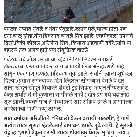
पर्यटक गप्पात गुंतले व नंतर पेंगुळले.लहान मुले,चारच होती पण
दंगा चालू होता.तीन दिवसात चांगले मित्र झाले. एकमेकाला उपनावे
दिली.विकी कौशल,अरिजीत सिंग, कियारा अडवाणी वगैरे.त्यांचे या
बद्दलचे तर्क अजब होते पण संयुक्तिक वाटले.
पर्यटकांमधे जोश भरावा या उद्देशाने टिम लिडरने अंताक्षरी
खेळण्याचा प्रस्ताव मांडला व आज माझी मॅरेज ॲनव्हरसरी आहे
सांगून एक गाणे म्हणले.पर्यटक भावूक झाले. सर्वानी त्याला शुभेच्छा
दिल्या.(प्रवास संपल्यावर टिम लिडरला खोपच्यात घेतले व खरे
सांगा खोदून खोदून विचारले.शेवटी ट्रेड सिक्रेट म्हणून गौप्यस्फोट
केला.अर्थात ते मी कुणाला सांगीतले नाही.) दोन ग्रुप मधे चढाओढ
सुरू झाली.वयवर्ष पाच ते पंच्याहत्तर सारे सक्रिय झाले व आपापल्या
जनरेशनची गाणी म्हणू लागले.
सात वर्षाच्या अरिजीतने, "निघालो घेऊन दत्ताची पालखी", हे गाणे
अत्यंत ताला सुरात म्हंटले.आई बाप धन्य झाले. पुढे त्याचे "हे सुरांनो
चंद्र व्हा",गाणे ऐकून तर मी त्याला डोक्यावर घेतले.
मुलाचा आवाज