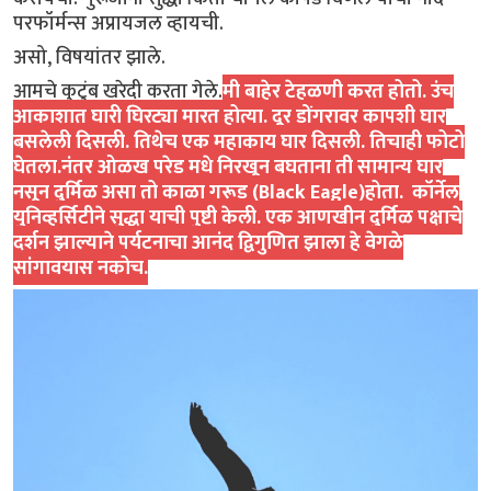
परफॉर्मन्स अप्रायजल व्हायची.
असो, विषयांतर झाले.
आमचे कुटुंब खरेदी करता गेले.
मी बाहेर टेहळणी करत होतो. उंच
आकाशात घारी घिरट्या मारत होत्या. दूर डोंगरावर कापशी घार
बसलेली दिसली. तिथेच एक महाकाय घार दिसली. तिचाही फोटो
घेतला.नंतर ओळख परेड मधे निरखून बघताना ती सामान्य घार
नसून दुर्मिळ असा तो काळा गरूड (Black Eagle)होता. कॉर्नेल
युनिव्हर्सिटीने सुद्धा याची पुष्टी केली. एक आणखीन दुर्मिळ पक्षाचे
दर्शन झाल्याने पर्यटनाचा आनंद द्विगुणित झाला हे वेगळे
सांगावयास नकोच.