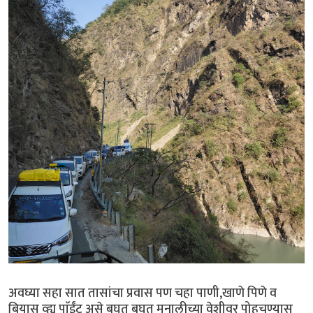
अवघ्या सहा सात तासांचा प्रवास पण चहा पाणी,खाणे पिणे व
बियास व्ह्यू पाॅईंट असे बघत बघत मनालीच्या वेशीवर पोहचण्यास