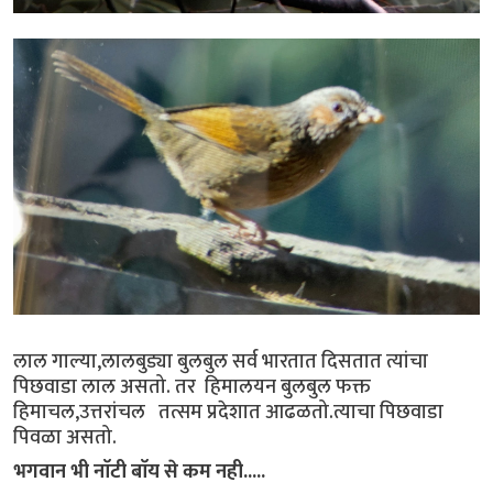
लाल गाल्या,लालबुड्या बुलबुल सर्व भारतात दिसतात त्यांचा
पिछवाडा लाल असतो. तर हिमालयन बुलबुल फक्त
हिमाचल,उत्तरांचल तत्सम प्रदेशात आढळतो.त्याचा पिछवाडा
पिवळा असतो.
भगवान भी नाॅटी बाॅय से कम नही.....