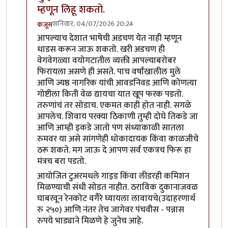
म्हणून लिहू शकतो.
शनिवार, 04/07/2026 20:24
कंजूस
In reply to
आयोजीत सहलीत का स्वतंत्रपणे वादाचा मुद्दा
by
आपल्याच देशात भाषेची अडचण येत नाही म्हणून
धाडस करून जाऊ शकतो. खरी अडचण ही
वेगवेगळ्या वयोगटातील व्यक्ती आपल्याबरोबर
फिरायला असणे ही असते. पाच वर्षांखालील मुले
आणि ज्यष्ठ नागरिक यांची आवडनिवड आणि कोणत्या
गोष्टीला किती वेळ द्यायचा यात खूप फरक पडतो.
तरुणांचं तर सोडाच. एकमत काही होत नाही. सगळे
आपलेच. शिवाय परक्या ठिकाणी तुम्ही दोघे तिकडे जा
आणि आम्ही इकडे जातो पण संध्याकाळी सातला
रुमवर या असे सांगणेही धोकादायक किंवा काळजीचे
ठरू शकते. मग जाऊ दे आपण सर्व एकत्रच फिरू हा
मंत्रच बरा पडतो.
आयोजित टुअरमधले गाइड किंवा लीडरही कमिशन
मिळण्याची संधी सोडत नाहीत. ठराविक दुकानाजवळ
घाबरवून रेनकोट वगैरे घ्यायला लावायचे(उदाहरणार्थ
रु २५०) आणि नंतर तेच जागेवर पंचवीस - पन्नास
रुपये भाड्याने मिळणे हे जुनेच आहे.