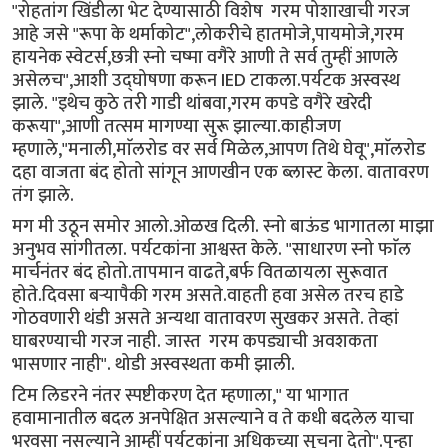
"रोहतांग खिंडीला भेट देण्यासाठी विशेष गरम पोशाखाची गरज
आहे जसे "रूपा के थर्माकोट",लोकरीचे हातमोजे,पायमोजे,गरम
हायनेक स्वेटर्स,छत्री स्नो चष्मा वगैरे आणी ते सर्व तुम्हीं आणले
असेलच",आशी उद्घोषणा करून IED टाकला.पर्यटक अस्वस्थ
झाले. "इथेच कुठे तरी गाडी थांबवा,गरम कपडे वगैरे खरेदी
करूया",आणी तत्सम मागण्या सुरू झाल्या.काहीजण
म्हणाले,"मनाली,माॅलरोड वर सर्व मिळेल,आपण तिथे घेवू",माॅलरोड
दहा वाजता बंद होतो सांगून आणखीन एक ब्लास्ट केला. वातावरण
तंग झाले.
मग मी उठून समोर आलो.ओळख दिली. स्नो बाऊंड भागातला माझा
अनुभव सांगीतला. पर्यटकांना आश्वस्त केले. "साधारण स्नो फाॅल
मार्चनंतर बंद होतो.तापमान वाढते,बर्फ वितळायला सुरूवात
होते.दिवसा बर्‍यापैकी गरम असते.वाहती हवा असेल तरच हाडे
गोठवणारी थंडी असते अन्यथा वातावरण सुखकर असते. तेव्हां
घाबरण्याची गरज नाही. जास्त गरम कपड्याची अवशकता
भासणार नाही". थोडी अस्वस्थता कमी झाली.
टिम लिडरने नंतर स्पष्टीकरण देत म्हणाला," या भागात
हवामानातील बदल अनपेक्षित असल्याने व ते कधी बदलेल याचा
भरवसा नसल्याने आम्हीं पर्यटकांना अधिकच्या सुचना देतो".पुन्हा