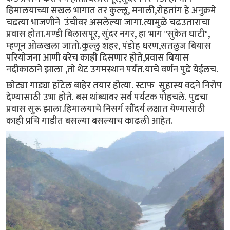
हिमालयाच्या सखल भागात तर कुल्लू, मनाली,रोहतांग हे अनुक्रमे
चढत्या भाजणीने उंचीवर असलेल्या जागा.त्यामुळे चढउताराचा
प्रवास होता.मण्डी बिलासपूर, सुंदर नगर, हा भाग "सुकेत घाटी",
म्हणून ओळखला जातो.कुल्लु शहर, पंडोह धरण,सतलुज बियास
परियोजना आणी बरेच काही दिसणार होते,प्रवास बियास
नदीकाठाने झाला ,तो थेट उगमस्थान पर्यंत.याचे वर्णन पुढे येईलच.
छोट्या गाड्या हाॅटेल बाहेर तयार होत्या. स्टाफ सुहास्य वदने निरोप
देण्यासाठी उभा होते. बस थांब्यावर सर्व पर्यटक पोहचले. पुढचा
प्रवास सुरू झाला.हिमालयाचे निसर्ग सौंदर्य लक्षात येण्यासाठी
काही प्रचि गाडीत बसल्या बसल्याच काढली आहेत.