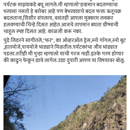
पर्यटक माझ्याकडे बघू लागले.मी म्हणालो"हवामान बदलण्याचा
भरवसा नसतो हे बरोबर आहे पण बेभरवशाचे बदल फक्त ऋतूचक्र
बदलताना,शिशीर संपलाय, वसंतही आपला मुक्काम लवकर
हलवण्याची चिन्हे दिसत आहेत.आजचे तापमान बघता ग्रीष्माची
चाहूल स्पष्ट दिसत आहे. काळजी करू नका.
पुढे लिडरने सांगीतले,"फर", का ओव्हरऑल ड्रेस,स्नो गाॅगल,स्नो बुट
,हातमोजे,पायमोजे भाड्याने मिळतील.पर्यटकांचा जीव भांड्यात
पडला.तरीही मी पुन्हा म्हणालो याची गरज नाही.इतके गरम होणार
की काढुन फेकून द्यावे लागेल.उद्या दुपारी आपण या विषयावर बोलू.