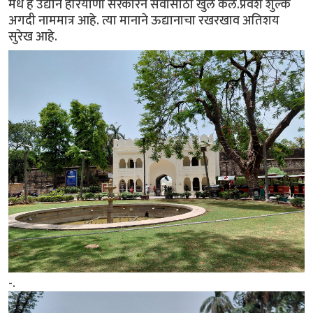
मधे हे उद्यान हरियाणा सरकारने सर्वासाठी खुले केले.प्रवेश शुल्क
अगदी नाममात्र आहे. त्या मानाने ऊद्यानाचा रखरखाव अतिशय
सुरेख आहे.
-.