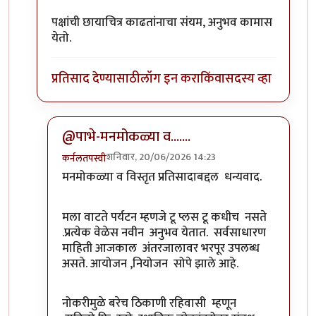
पक्षांची छायाचित्र काढतांनाचा संयम, अनुभव कामास
येतो.
प्रतिसाद देण्यासाठी
लॉग इन करा
किंवा
सदस्य व्हा
@पाभे-मनमोकळ्या व.......
शनिवार, 20/06/2026 14:23
कर्नलतपस्वी
In reply to
चित्रगुप्तजी, इतर…
by
पाषाणभेद
मनमोकळ्या व विस्तृत प्रतिसादाबद्दल धन्यवाद.
मला वाटते पर्यटन म्हणजे टू प्लस टू कधीच नसते
.प्रत्येक वेळेस नवीन अनुभव येतात. सर्वसाधारण
माहिती आजकाल अंतरजालावर भरपूर उपलब्ध
असते. आयोजन ,नियोजन सोपे झाले आहे.
नोकरीमुळे बरेच ठिकाणी रहिवासी म्हणून