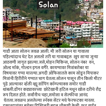
गाडी आता सोलन जवळ आली. मी जरी सोलन या गावाला
पहिल्यांदाच भेट देत असलो तरी या गावाबद्दल खुप सार्‍या जुन्या
आठवणी जागृत झाल्या.जसे,मोहन मिकिन्स, सोलन नंबर वन,
ओल्ड माॅकं, गोल्डन इगल वगैरे. कायप्पावर मित्रांबरोबर या
विषयावर गप्पा मारल्या.अगदी ऑफिसातले काम सोडून मिपाकर
मित्रांनी हिरीरीने गप्पात भाग घेतला.सोलन पासून तीन किलो मीटर
पुढे आल्यावर व्हॅली व्ह्यू शाॅपिंग काॅम्प्ल्याक्स समोर गाडी
थांबली.डोंगर कड्यावरच्या छोटेखानी हाॅटेल मधून खोल दरीचे रौद्र
रूप दिसत होते. सर्वांनीच चहा,समोसा व सेल्फीचा आनंद
घेतला.जवळच असलेल्या स्नॅक्स सेंटर मधे फेरफटका मारला.
दुकानदारांवर बरोबर डिस्टिलरी बद्दल चौकशी केली. फ्रुट वाईन