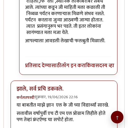
राहिलो,फि रलो ,स्थानिक लोकांबरोबर संबध
आले. त्यांच्या कडून जी माहिती मला कळाली ती
निव्वळ पर्यटन करणाऱ्यास मिळणे संभव नसते.
पर्यटन करताना जुन्या आठवणी जाग्या होतात.
त्यात प्रसंगानुरूप भर पडते. ती इतर लोकांना
सागंण्यात मला मजा येते.
आपल्याला आवडली लेखाची फलश्रुती मिळाली.
प्रतिसाद देण्यासाठी
लॉग इन करा
किंवा
सदस्य व्हा
झाले, सर्व प्रचि डकवले.
शुक्रवार, 19/06/2026 22:16
कर्नलतपस्वी
या बाबतीत माझे ज्ञान एल के जी च्या विद्यार्थ्यां सारखे.
सत्तावीस वर्षापुर्वी एच टी एम एल प्रोग्राम लिहीले होते
↑
पण तेव्हां फ्रंटऐण्ड चा सपोर्ट होता.