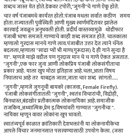
शब्दच जास्त येत होते.डेकवर टपोरी,"जुगनी"चे गाणे ऐकू होते.
चार वर्ष पंजाबमधे कार्यरत होतो.पंजाब मधला सर्वात कठीण समय
होता.राज्यातली पुर्वस्थिती आणी मुख्य स्वर्णमंदिरावर झालेल
कारवाई जवळून अनुभवली होती. प्रदीर्घ वास्तव्यामुळे थोडीफार
पंजाबी भाषा समजते.गाण्याचे काही शब्द समजत होते. चालकाला
म्हणालो गुरदास मानचे गाणे लाव.पंजाबीत उत्तर देत त्याने चॅनेल
बदलला,म्हणाला "साढा प्यों भी माण(गुरूदास) दे ही गाने सुन्दा है
गा". म्हणजे माझे वडील पण गुरदास मान चे च गाणे ऐकत असतात.
"जुगनी",एक फार जुना आणी लोकप्रिय पंजाबी लोकसंगीताचा
प्रकार आहे. याला खुप मोठा इतिहास आहे.चला,आता विषय
निघालाच आहे तर याबद्दल जाता,जाता चार शब्द सांगतो.....
"जुगनी",म्हणजे जुगनूची बायको (काजवा, Female Firefly).
पंजाबी लोकसंगीतातली "जुगनी", स्वतंत्र विचारांची, विद्रोही,
बिनधास्त,बंडखोर प्रतीकात्मक लोकनायिका आहे.समाजीक
राजकिय,अध्यात्मिक,प्रेम इ.विषयांवरी गाण्यात "जुगनीचा ".
नायिका म्हणून वावर लोकांना खुप भावतो.
स्वातंत्र्यपूर्व काळात क्रांतिकारी देशभक्तांनी या लोकनायीकेचा
आपले विचार जनमानसात पसरवण्यासाठी उपयोग केला. (जसा