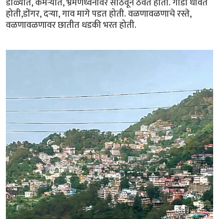
डोळ्यांत, कॅमेर्‍यात, भ्रमणध्वनीवर साठवून ठेवत होतो. गाडी धावत
होती,डोंगर, दर्‍या, गाव मागे पडत होती. वळणावळणाचे रस्ते,
वळणावळणावर छातीत धडकी भरत होती.