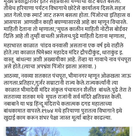
मुख्य प्रवेशद्वारावर इतर सहप्रवासी येण्याची वाट बघत बसलो.
तीथेच हरियाणा पर्यटन विभागाचे छोटेसे कार्यालय दिसले.सहज
आत गेलो.एक स्मार्ट जाट तरूण बसला होता. पिंजोरचा इतिहास व
आसपास आणखीन काही बघण्यासारखे आहे का म्हणून विचारले.
माहिती देताना तो म्हणाला,"मुघल कालीन माहिती नोटीस बोर्डवर
दिलि आहे ती तुम्हीं वाचली असेलच.पुढे माहिती देताना म्हणाला,
महाभारत काळात पांडव वनवासी असताना एक वर्ष इथे राहीले
होते.त्या काळात भिमेश्र्वर महादेव मंदिर द्रौपदीकुंड, धाराकुंड इ.
वास्तू बांधल्या अशी अख्यायीका आहे. तेंव्हा या गावाचे नाव पंचपूरा
असे होते.(त्याचा अपभ्रंश पिंजोर झाला असावा. )
आठव्या, नवव्या शतकात पंचपूरा, भीमानगर म्हणून ओळखला जाऊ
लागला.प्रतिहार,गुर्जर सम्राटानी राज्य केले.राज्यकर्त्यांनी त्या
काळात भीमादेवी मंदिर संकुल पंचायतन शैलीत बांधले.पुढे तेरा ते
सतराव्या शतका मधे मुघल राजांनी सर्व मंदिरे क्षतिग्रस्त केली.
नबाबाने या भग्न हिंन्दू मंदिराचे कलात्मक दगड महालाच्या
बांधकामात वापरले.१९७४ मधे हरियाणा पुरातत्व विभागाने इथे
खुदाई काम करून शंभर पेक्षा जास्त मूर्त्या बाहेर काढल्या.