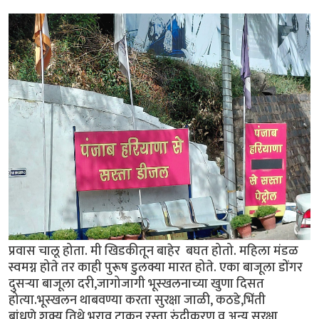
प्रवास चालू होता. मी खिडकीतून बाहेर बघत होतो. महिला मंडळ
स्वमग्न होते तर काही पुरूष डुलक्या मारत होते. एका बाजूला डोंगर
दुसर्‍या बाजूला दरी,जागोजागी भूस्खलनाच्या खुणा दिसत
होत्या.भूस्खलन थाबवण्या करता सुरक्षा जाळी, कठडे,भिंती
बांधणे,शक्य तिथे भराव टाकून रस्ता रुंदीकरण व अन्य सुरक्षा