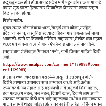
हळूहळू बदल होत होता.सपाट प्रदेश मागे पडून डोंगराळ भागा कडे
प्रवास सुरू झाला.हिरव्यागार शिवालिक डोंगररागां कडक उन्हात
दिलासा देत होत्या.
पिंजोर गार्डन.
मुघल सम्राट औरंगजेबाचा भाऊ,फिदाई खान कोका,सरहिंद
प्रदेशाचा नबाब, वास्तुविशारद,याला हिरव्यागार जंगलातली जागा
आवडली. त्याने या ठिकाणी पर्शियन "चहारबाग",शैलीत भव्य महाल
१६६९ मधे बांधला व त्याचे बाग- ऐ'-फिदाई खान असे नाव दिले.
(चहार बाग शैलीबद्दल मिपाकर "मनो", यांनी विस्तृत माहिती दिली
आहे.
https://www.misalpav.com/comment/1129983#comm
ent-1129983)
हे उद्यान १०० एकर क्षेत्रात पसरलेले असून ते उत्तरेकडून दक्षिण
दिशेने जाणाऱ्या उतारावर सात टप्प्यावर बांधले आहे.प्रत्येक
टप्प्यावर वेगळा महाल आहे.महालांची नावे अनुक्रमे शिश महाल,
हवा महल,रंग महल, जल महल, दिवाणे खास, दिवाणे आम आणी
सातव्या टप्प्यावर मोठी बाग आहे.महालांच्या मधोमध एक पाण्याचा
पाट व त्यामधे थोड्या थोड्या अंतरावर कारंजी आहेत. पर्शियन मुघल