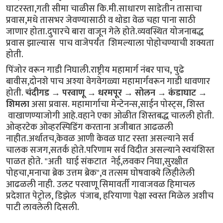
घाटरस्ता,गती सीमा चाळीस कि.मी.साधारण साडेतीन तासाचा
प्रवास,मधे तासभर जेवण्यासाठी व थोडा वेळ चहा पाना साठी
जाणार होता.दुपारचे बारा वाजून गेले होते.व्यवस्थित योजनाबद्ध
प्रवास झाल्यास पाच वाजेपर्यंत शिमल्याला पोहोचण्याची शक्यता
होती.
पिंजोर वरून गाडी निघाली.राष्ट्रीय महामार्ग नंबर पाच, पुढे
बावीस,दोनशे पाच अश्या वेगवेगळ्या महामार्गवरून गाडी धावणार
होती.
चंदीगड → परवाणू → धरमपूर → सोलन → कंडाघाट →
शिमला
असा प्रवास. महामार्गाचा मेन्टेनन्स,साईन पोस्ट्स, शिस्त
वाखाणण्याजोगी आहे.वहाने एका ओळीत शिस्तबद्ध चालली होती.
ओव्हरटेक ओव्हरस्पिडिंग करताना अजीबात आढळली
नाहीत.अर्थातच,केवळ आणी केवळ घाट रस्ता असल्याने सर्व
चालक सजग,सतर्क होते.परिणाम सर्व विदीत असल्याने स्वयंशिस्त
पाळत होते. "अती घाई संकटात नेई,लवकर निघा,सुरक्षीत
पोहचा,मनाचा ब्रेक उत्तम ब्रेक",व तत्सम घोषवाक्ये लिहीलेली
आढळली नाही. उलट परवाणू सिमावर्ती गावाजवळ हिमाचल
प्रदेशात पेट्रोल, डिझेल पंजाब, हरियाणा पेक्षा स्वस्त मिळेल अशीच
पाटी लावलेली दिसली.