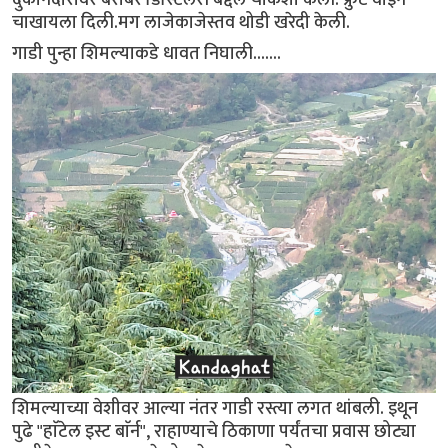
चाखायला दिली.मग लाजेकाजेस्तव थोडी खरेदी केली.
गाडी पुन्हा शिमल्याकडे धावत निघाली.......
शिमल्याच्या वेशीवर आल्या नंतर गाडी रस्त्या लगत थांबली. इथून
पुढे "हाॅटेल इस्ट बाॅर्न", राहाण्याचे ठिकाणा पर्यंतचा प्रवास छोट्या