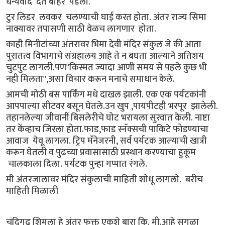
धन्यवाद देत बाहेर पडलो.
टुर लिडर लवकर चलण्याची घाई करत होता. अंतर राज्य सिमा
नाक्यावर तपासणी साठी वेळच लागणार होता.
काही मिनीटांच्या अंतरावर भिमा देवी मंदिर संकुल जे की आता
पुरातत्व विभागाचे संग्रहालय आहे ते न बघता आल्याने अतिशय
चुटपुट लागली.पण"किस्मत ज्यादा आणी समय से पहले कुछ भी
नही मिलता",असा विचार करून मनाचे समाधान केले.
आमची मोठी बस पार्किंग मधे दाखल झाली. एक एक पर्यटकांनी
आपपाल्या सीटवर बसून घेतले.उन खुप ,पायपीटही भरपूर झालेली.
तहानलेल्या जीवानीं बिसलेरीचे घोट भरायला सुरवात केली. नाष्टा
तर केंव्हाच जिरला होता.फाड,फाड स्नॅक्सची पाकिटे फोडण्याचा
आवाज येवू लागला. ट्रिप मॅनेजरनी, सर्व पर्यटक आल्याची खात्री
करून घेतली व पुढच्या प्रवासासाठी प्रस्थान करण्याचा हुकूम
चालकाला दिला. पर्यटक पुन्हा गप्पात रंगले.
मी अंतरजालावर मंदिर संकुलाची माहिती शोधू लागलो. बरीच
माहिती मिळाली
चंदिगढ शिमला हे अंतर फक्त एकशे बारा कि. मी.आहे सगळा