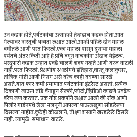
उन कडक होते,पर्यटकांचा उत्साहही तेव्हढाच कडक होता.आत
गेल्यावर वास्तूची भव्यता लक्षात आली.आम्हीं पहिले दोन महाल
बघीतले आणी परत फिरलो.एका महाला पासून दुसर्‍या महाला
पर्यंतचे अंतर किती आहे हे प्रचि बघून वाचकांना अंदाज येईलच.
भरदुपारी कडक उन्हात एवढे चालणे शक्य नव्हते आणी गरज वाटली
नाही.परत फिरलो. प्रेक्षणीय स्थळांमधे इतिहास,वास्तू कलाकुसर,
तांत्रिक गोष्टीं आणी निसर्ग असे बरेच काही बघण्या सारखे
असते.यात फार कमी प्रमाणात पर्यटकांना इंटरेस्ट असतो. प्रत्येक
ठिकाणी जाऊन तोंडे वेंगाडून सेल्फी,फोटो,व्हिडिओ काढणे एवढेच
बरेच जण करतात. एक गोष्ट प्रकर्षांने लक्षात आली की राॅक आणी
पिंजोर गार्डनमधे लैला मजनूनीं आपल्या पाऊलखुणा सोडलेल्या
दिसल्या नाहीत.कुठेही कोळशाने, तीक्ष्ण शस्त्राने खरडलेले दिसले
नाही. त्यामुळे समाधान वाटले.