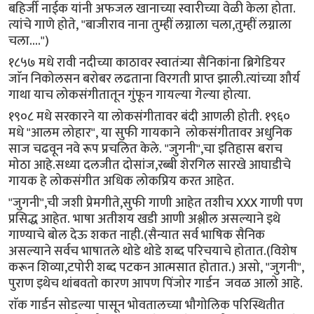
बहिर्जी नाईक यांनी अफजल खानाच्या स्वारीच्या वेळी केला होता.
त्यांचे गाणे होते, "बाजीराव नाना तुम्हीं लग्नाला चला,तुम्हीं लग्नाला
चला....")
१८५७ मधे रावी नदीच्या काठावर स्वातंत्र्या सैनिकांना ब्रिगेडियर
जाॅन निकोलसन बरोबर लढताना विरगती प्राप्त झाली.त्यांच्या शौर्य
गाथा याच लोकसंगीतातून गुंफून गायल्या गेल्या होत्या.
१९०८ मधे सरकारने या लोकसंगीतावर बंदी आणली होती. १९६०
मधे "आलम लोहार", या सुफी गायकाने लोकसंगीतावर अधुनिक
साज चढवून नवे रूप प्रचलित केले. "जुगनी",चा इतिहास बराच
मोठा आहे.सध्या दलजीत दोसांज,रब्बी शेरगिल सारखे आघाडीचे
गायक हे लोकसंगीत अधिक लोकप्रिय करत आहेत.
"जुगनी",ची जशी प्रेमगीते,सुफी गाणी आहेत तशीच XXX गाणी पण
प्रसिद्ध आहेत. भाषा अतीशय खडी आणी अश्लील असल्याने इथे
गाण्याचे बोल देऊ शकत नाही.(सैन्यात सर्व भाषिक सैनिक
असल्याने सर्वच भाषातले थोडे थोडे शब्द परिचयाचे होतात.(विशेष
करून शिव्या,टपोरी शब्द पटकन आत्मसात होतात.) असो, "जुगनी",
पुराण इथेच थांबवतो कारण आपण पिंजोर गार्डन जवळ आलो आहे.
राॅक गार्डन सोडल्या पासून भोवतालच्या भौगोलिक परिस्थितीत