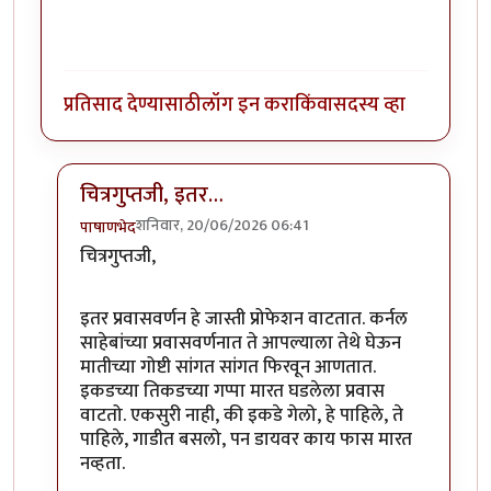
प्रतिसाद देण्यासाठी
लॉग इन करा
किंवा
सदस्य व्हा
चित्रगुप्तजी, इतर…
शनिवार, 20/06/2026 06:41
पाषाणभेद
In reply to
खूपच छान .
by
चित्रगुप्त
चित्रगुप्तजी,
इतर प्रवासवर्णन हे जास्ती प्रोफेशन वाटतात. कर्नल
साहेबांच्या प्रवासवर्णनात ते आपल्याला तेथे घेऊन
मातीच्या गोष्टी सांगत सांगत फिरवून आणतात.
इकडच्या तिकडच्या गप्पा मारत घडलेला प्रवास
वाटतो. एकसुरी नाही, की इकडे गेलो, हे पाहिले, ते
पाहिले, गाडीत बसलो, पन डायवर काय फास मारत
नव्हता.