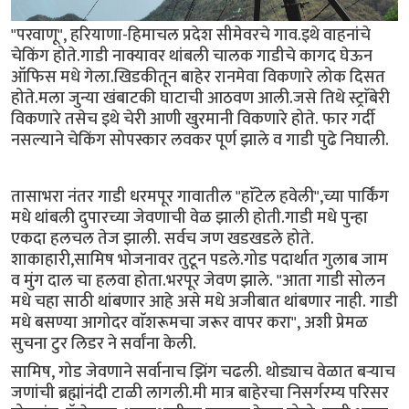
"परवाणू", हरियाणा-हिमाचल प्रदेश सीमेवरचे गाव.इथे वाहनांचे
चेकिंग होते.गाडी नाक्यावर थांबली चालक गाडीचे कागद घेऊन
ऑफिस मधे गेला.खिडकीतून बाहेर रानमेवा विकणारे लोक दिसत
होते.मला जुन्या खंबाटकी घाटाची आठवण आली.जसे तिथे स्ट्राॅबेरी
विकणारे तसेच इथे चेरी आणी खुरमानी विकणारे होते. फार गर्दी
नसल्याने चेकिंग सोपस्कार लवकर पूर्ण झाले व गाडी पुढे निघाली.
तासाभरा नंतर गाडी धरमपूर गावातील "हाॅटेल हवेली",च्या पार्किंग
मधे थांबली दुपारच्या जेवणाची वेळ झाली होती.गाडी मधे पुन्हा
एकदा हलचल तेज झाली. सर्वच जण खडखडले होते.
शाकाहारी,सामिष भोजनावर तुटून पडले.गोड पदार्थात गुलाब जाम
व मुंग दाल चा हलवा होता.भरपूर जेवण झाले. "आता गाडी सोलन
मधे चहा साठी थांबणार आहे असे मधे अजीबात थांबणार नाही. गाडी
मधे बसण्या आगोदर वाॅशरूमचा जरूर वापर करा", अशी प्रेमळ
सुचना टुर लिडर ने सर्वांना केली.
सामिष, गोड जेवणाने सर्वानाच झिंग चढली. थोड्याच वेळात बऱ्याच
जणांची ब्रह्मांनंदी टाळी लागली.मी मात्र बाहेरचा निसर्गरम्य परिसर