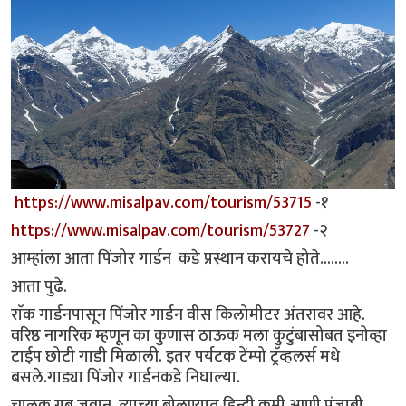
https://www.misalpav.com/tourism/53715
-१
https://www.misalpav.com/tourism/53727
-२
आम्हांला आता पिंजोर गार्डन कडे प्रस्थान करायचे होते........
आता पुढे.
राॅक गार्डनपासून पिंजोर गार्डन वीस किलोमीटर अंतरावर आहे.
वरिष्ठ नागरिक म्हणून का कुणास ठाऊक मला कुटुंबासोबत इनोव्हा
टाईप छोटी गाडी मिळाली. इतर पर्यटक टेंम्पो ट्रॅव्हलर्स मधे
बसले.गाड्या पिंजोर गार्डनकडे निघाल्या.
चालक गब्रू जवान, त्याच्या बोलण्यात हिन्दी कमी आणी पंजाबी