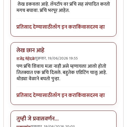
लेख डकवला आहे. लॅपटॉप वर प्रचि सह संपादित करतो
मगच बघावा. प्रचि भरपूर आहेत.
प्रतिसाद देण्यासाठी
लॉग इन करा
किंवा
सदस्य व्हा
लेख छान आहे
शुक्रवार, 19/06/2026 19:55
राजेंद्र मेहेंदळे
पण प्रचि शिवाय मजा नाही असे म्हणायला आलो होतो
तितक्यात एक प्रचि दिसले. बहुतेक एडिटिंग चालु आहे.
थोड्या वेळाने बघतो पुन्हा.
प्रतिसाद देण्यासाठी
लॉग इन करा
किंवा
सदस्य व्हा
तुम्ही जे प्रवासवर्णन…
शुक्रवार, 19/06/2026 20:03