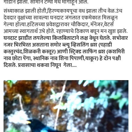
गाडीने झाला. सामान टेम्पो मधे मागाहून आले.
संध्याकाळ झाली होती,हिरण्यकश्यपूचा वध झाला तीच वेळ.उंच
देवदार वृक्षांच्या सावल्या घनदाट जंगलात एकमेकात मिसळून
गेल्या होत्या.हाॅटेलच्या प्रवेशद्वारावर चौकिदार, मॅनेजर,वेटर्स
आमच्या स्वागतार्थ उभे होते. रहाण्याचे ठिकाण बघून मन खुश झाले.
घनदाट झाडीत लपलेल्या किलबिलाटाने लक्ष वेधून घेतले. सभोवार
नजर भिरभिरत असताना समोर ब्ल्यू व्हिसलिंग थ्रश (पहाडी
कस्तुरचंद,शिळकरी कस्तूर) आणी स्ट्रिक्ड लाफिंग थ्रश (कशमिरी
नाव छोटा पेंगा, स्थानिक नाव शिना पिपाणी,याकूर) हे दोन पक्षी
दिसले. प्रवासाचा थकवा निघून गेला....