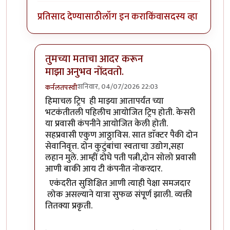
प्रतिसाद देण्यासाठी
लॉग इन करा
किंवा
सदस्य व्हा
तुमच्या मताचा आदर करून
माझा अनुभव नोंदवतो.
शनिवार, 04/07/2026 22:03
कर्नलतपस्वी
In reply to
तुम्ही चांगल्या मनाने प्रतिक्रिया घेता म्हणून लि
हिमाचल ट्रिप ही माझ्या आतापर्यंत च्या
भटकंतीतली पहिलीच आयोजित ट्रिप होती. केसरी
या प्रवासी कंपनीने आयोजित केली होती.
सहप्रवासी एकुण आठ्ठाविस. सात डाॅक्टर पैकी दोन
सेवानिवृत्त. दोन कुटुंबांचा स्वताचा उद्योग,सहा
लहान मुले. आम्हीं दोघे पती पत्नी,दोन सोलो प्रवासी
आणी बाकी आय टी कंपनीत नोकरदार.
एकंदरीत सुशिक्षित आणी त्याही पेक्षा समजदार
लोक असल्याने यात्रा सुफळ संपूर्ण झाली. व्यक्ती
तितक्या प्रकृती.