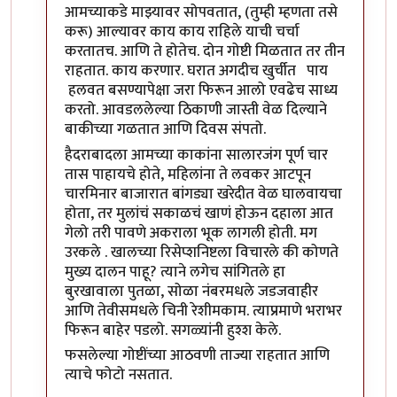
आमच्याकडे माझ्यावर सोपवतात, (तुम्ही म्हणता तसे
करू) आल्यावर काय काय राहिले याची चर्चा
करतातच. आणि ते होतेच. दोन गोष्टी मिळतात तर तीन
राहतात. काय करणार. घरात अगदीच खुर्चीत पाय
हलवत बसण्यापेक्षा जरा फिरून आलो एवढेच साध्य
करतो. आवडललेल्या ठिकाणी जास्ती वेळ दिल्याने
बाकीच्या गळतात आणि दिवस संपतो.
हैदराबादला आमच्या काकांना सालारजंग पूर्ण चार
तास पाहायचे होते, महिलांना ते लवकर आटपून
चारमिनार बाजारात बांगड्या खरेदीत वेळ घालवायचा
होता, तर मुलांचं सकाळचं खाणं होऊन दहाला आत
गेलो तरी पावणे अकराला भूक लागली होती. मग
उरकले . खालच्या रिसेप्शनिष्टला विचारले की कोणते
मुख्य दालन पाहू? त्याने लगेच सांगितले हा
बुरखावाला पुतळा, सोळा नंबरमधले जडजवाहीर
आणि तेवीसमधले चिनी रेशीमकाम. त्याप्रमाणे भराभर
फिरून बाहेर पडलो. सगळ्यांनी हुश्श केले.
फसलेल्या गोष्टींच्या आठवणी ताज्या राहतात आणि
त्याचे फोटो नसतात.