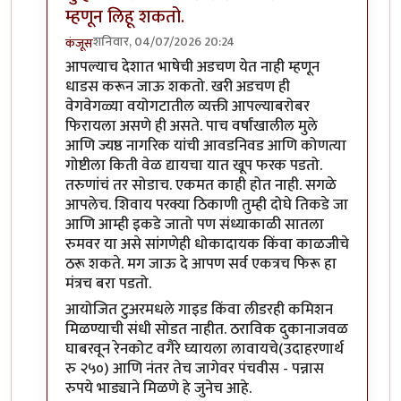
म्हणून लिहू शकतो.
शनिवार, 04/07/2026 20:24
कंजूस
In reply to
आयोजीत सहलीत का स्वतंत्रपणे वादाचा मुद्दा
by
आपल्याच देशात भाषेची अडचण येत नाही म्हणून
धाडस करून जाऊ शकतो. खरी अडचण ही
वेगवेगळ्या वयोगटातील व्यक्ती आपल्याबरोबर
फिरायला असणे ही असते. पाच वर्षांखालील मुले
आणि ज्यष्ठ नागरिक यांची आवडनिवड आणि कोणत्या
गोष्टीला किती वेळ द्यायचा यात खूप फरक पडतो.
तरुणांचं तर सोडाच. एकमत काही होत नाही. सगळे
आपलेच. शिवाय परक्या ठिकाणी तुम्ही दोघे तिकडे जा
आणि आम्ही इकडे जातो पण संध्याकाळी सातला
रुमवर या असे सांगणेही धोकादायक किंवा काळजीचे
ठरू शकते. मग जाऊ दे आपण सर्व एकत्रच फिरू हा
मंत्रच बरा पडतो.
आयोजित टुअरमधले गाइड किंवा लीडरही कमिशन
मिळण्याची संधी सोडत नाहीत. ठराविक दुकानाजवळ
घाबरवून रेनकोट वगैरे घ्यायला लावायचे(उदाहरणार्थ
रु २५०) आणि नंतर तेच जागेवर पंचवीस - पन्नास
रुपये भाड्याने मिळणे हे जुनेच आहे.