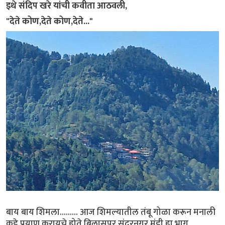
इथे संदिप खरे यांची कवीता आठवली,
"देते कोण,देते कोण,देते..."
बाय बाय शिमला......... आज शिमल्यातील तंबू गोळा करून मनाली
कडे प्रयाण करायचे होते.बिलासपूर,सुंदरनगर मंडी हा भाग