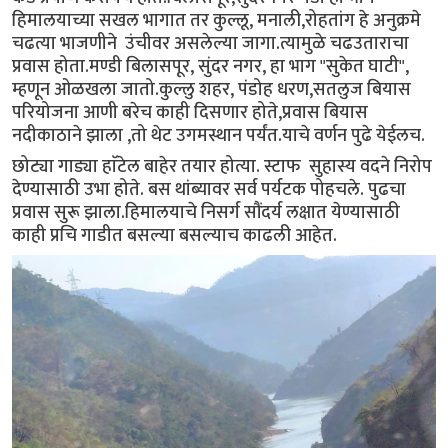
हिमालयाच्या सखल भागात तर कुल्लू, मनाली,रोहतांग हे अनुक्रमे
चढत्या भाजणीने उंचीवर असलेल्या जागा.त्यामुळे चढउताराचा
प्रवास होता.मण्डी बिलासपूर, सुंदर नगर, हा भाग "सुकेत घाटी",
म्हणून ओळखला जातो.कुल्लु शहर, पंडोह धरण,सतलुज बियास
परियोजना आणी बरेच काही दिसणार होते,प्रवास बियास
नदीकाठाने झाला ,तो थेट उगमस्थान पर्यंत.याचे वर्णन पुढे येईलच.
छोट्या गाड्या हाॅटेल बाहेर तयार होत्या. स्टाफ सुहास्य वदने निरोप
देण्यासाठी उभा होते. बस थांब्यावर सर्व पर्यटक पोहचले. पुढचा
प्रवास सुरू झाला.हिमालयाचे निसर्ग सौंदर्य लक्षात येण्यासाठी
काही प्रचि गाडीत बसल्या बसल्याच काढली आहेत.