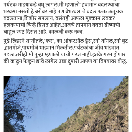
पर्यटक माझ्याकडे बघू लागले.मी म्हणालो"हवामान बदलण्याचा
भरवसा नसतो हे बरोबर आहे पण बेभरवशाचे बदल फक्त ऋतूचक्र
बदलताना,शिशीर संपलाय, वसंतही आपला मुक्काम लवकर
हलवण्याची चिन्हे दिसत आहेत.आजचे तापमान बघता ग्रीष्माची
चाहूल स्पष्ट दिसत आहे. काळजी करू नका.
पुढे लिडरने सांगीतले,"फर", का ओव्हरऑल ड्रेस,स्नो गाॅगल,स्नो बुट
,हातमोजे,पायमोजे भाड्याने मिळतील.पर्यटकांचा जीव भांड्यात
पडला.तरीही मी पुन्हा म्हणालो याची गरज नाही.इतके गरम होणार
की काढुन फेकून द्यावे लागेल.उद्या दुपारी आपण या विषयावर बोलू.