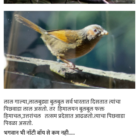
लाल गाल्या,लालबुड्या बुलबुल सर्व भारतात दिसतात त्यांचा
पिछवाडा लाल असतो. तर हिमालयन बुलबुल फक्त
हिमाचल,उत्तरांचल तत्सम प्रदेशात आढळतो.त्याचा पिछवाडा
पिवळा असतो.
भगवान भी नाॅटी बाॅय से कम नही.....