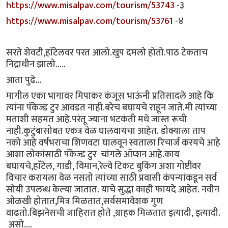
https://www.misalpav.com/tourism/53743
-३
https://www.misalpav.com/tourism/53761
-४
सरते शेवटी,हाॅटेलवर परत आलो.खुप दमलो होतो.पाठ टेकताच
निद्राधीन झालो.....
आता पुढे...
मागील एका भागावर मिपाकर कंजूस भाऊंनी प्रतिसादले आहे कि
त्यांना पॅकेज्ड टुर आवडत नाही.बरेच बघायचे राहून जाते.मी त्यांच्या
मताशी सहमत आहे.परंतू ज्याना भटकंती मधे जास्त रूची
नाही.कुटुंबासोबत एकत्र वेळ घालवायचा आहेत. डोक्याला ताप
नको आहे वर्षभराचा शिणवटा घालवून स्वताला रिचार्ज करयचे आहे
आशा लोकांसाठी पॅकेज्ड टुर चांगले ऑप्शन आहे.काय
बघायचे,हाॅटेल, गाडी, विमान,रेल्वे टिकट बुकिंग अशा गोष्टींवर
विचार करायला वेळ नसतो त्यांच्या साठी प्रवासी कंपन्यांकडून सर्व
सोयी उपलब्ध केल्या जातात. याचे सुद्धा काही फायदे आहेत. नवीन
ओळखी होतात,मित्र मिळतात,सर्वसमावेशक गुण
वाढतो.बिझनेसची जाहिरात होते ,ग्राहक मिळतात इत्यादी, इत्यादी.
असो....