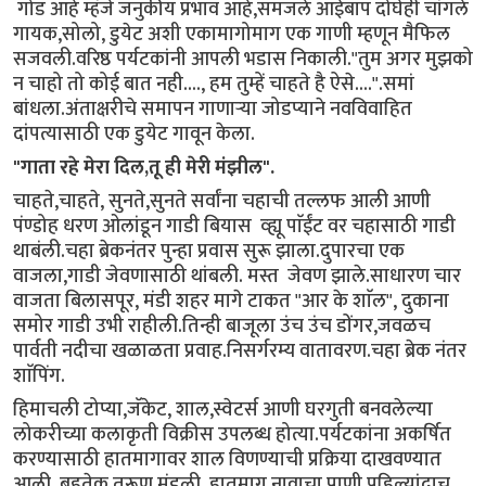
गोड आहे म्हंजे जनुकीय प्रभाव आहे,समजले आईबाप दोघेही चांगले
गायक,सोलो, डुयेट अशी एकामागोमाग एक गाणी म्हणून मैफिल
सजवली.वरिष्ठ पर्यटकांनी आपली भडास निकाली."तुम अगर मुझको
न चाहो तो कोई बात नही...., हम तुम्हें चाहते है ऐसे....".समां
बांधला.अंताक्षरीचे समापन गाणाऱ्या जोडप्याने नवविवाहित
दांपत्यासाठी एक डुयेट गावून केला.
"गाता रहे मेरा दिल,तू ही मेरी मंझील".
चाहते,चाहते, सुनते,सुनते सर्वांना चहाची तल्लफ आली आणी
पंण्डोह धरण ओलांडून गाडी बियास व्ह्यू पाॅईंट वर चहासाठी गाडी
थाबंली.चहा ब्रेकनंतर पुन्हा प्रवास सुरू झाला.दुपारचा एक
वाजला,गाडी जेवणासाठी थांबली. मस्त जेवण झाले.साधारण चार
वाजता बिलासपूर, मंडी शहर मागे टाकत "आर के शाॅल", दुकाना
समोर गाडी उभी राहीली.तिन्ही बाजूला उंच उंच डोंगर,जवळच
पार्वती नदीचा खळाळता प्रवाह.निसर्गरम्य वातावरण.चहा ब्रेक नंतर
शाॅपिंग.
हिमाचली टोप्या,जॅकेट, शाल,स्वेटर्स आणी घरगुती बनवलेल्या
लोकरीच्या कलाकृती विक्रीस उपलब्ध होत्या.पर्यटकांना अकर्षित
करण्यासाठी हातमागावर शाल विणण्याची प्रक्रिया दाखवण्यात
आली. बहुतेक तरूण मंडळी हातमाग नावाचा प्राणी पहिल्यांदाच