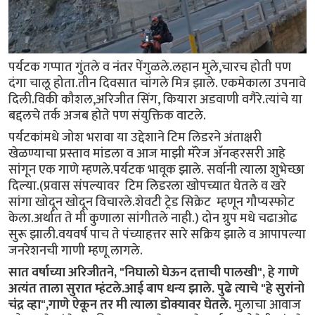
पर्यटक गप्पात गुंतले व नंतर पेंगुळले.लहान मुले,चारच होती पण
दंगा चालू होता.तीन दिवसात चांगले मित्र झाले. एकमेकाला उपनावे
दिली.विकी कौशल,अरिजीत सिंग, कियारा अडवाणी वगैरे.त्यांचे या
बद्दलचे तर्क अजब होते पण संयुक्तिक वाटले.
पर्यटकांमधे जोश भरावा या उद्देशाने टिम लिडरने अंताक्षरी
खेळण्याचा प्रस्ताव मांडला व आज माझी मॅरेज ॲनव्हरसरी आहे
सांगून एक गाणे म्हणले.पर्यटक भावूक झाले. सर्वानी त्याला शुभेच्छा
दिल्या.(प्रवास संपल्यावर टिम लिडरला खोपच्यात घेतले व खरे
सांगा खोदून खोदून विचारले.शेवटी ट्रेड सिक्रेट म्हणून गौप्यस्फोट
केला.अर्थात ते मी कुणाला सांगीतले नाही.) दोन ग्रुप मधे चढाओढ
सुरू झाली.वयवर्ष पाच ते पंच्याहत्तर सारे सक्रिय झाले व आपापल्या
जनरेशनची गाणी म्हणू लागले.
सात वर्षाच्या अरिजीतने, "निघालो घेऊन दत्ताची पालखी", हे गाणे
अत्यंत ताला सुरात म्हंटले.आई बाप धन्य झाले. पुढे त्याचे "हे सुरांनो
चंद्र व्हा",गाणे ऐकून तर मी त्याला डोक्यावर घेतले.
मुलाचा आवाज