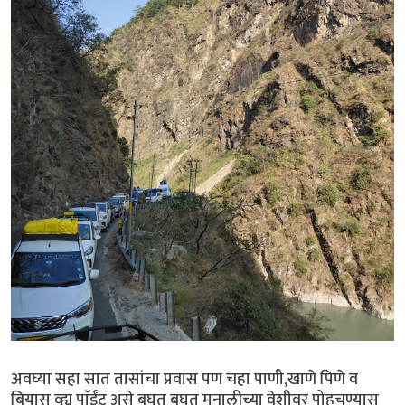
अवघ्या सहा सात तासांचा प्रवास पण चहा पाणी,खाणे पिणे व
बियास व्ह्यू पाॅईंट असे बघत बघत मनालीच्या वेशीवर पोहचण्यास