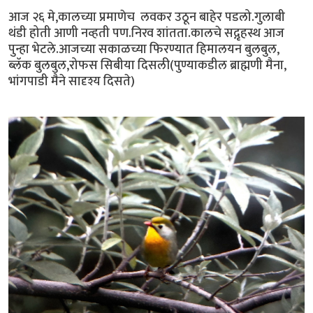
आज २६ मे,कालच्या प्रमाणेच लवकर उठून बाहेर पडलो.गुलाबी
थंडी होती आणी नव्हती पण.निरव शांतता.कालचे सद्गृहस्थ आज
पुन्हा भेटले.आजच्या सकाळच्या फिरण्यात हिमालयन बुलबुल,
ब्लॅक बुलबुल,रोफस सिबीया दिसली(पुण्याकडील ब्राह्मणी मैना,
भांगपाडी मैने सादृश्य दिसते)