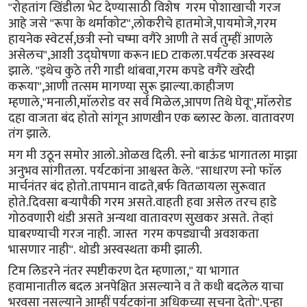
"रोहतांग खिंडीला भेट देण्यासाठी विशेष गरम पोशाखाची गरज
आहे जसे "रूपा के थर्माकोट",लोकरीचे हातमोजे,पायमोजे,गरम
हायनेक स्वेटर्स,छत्री स्नो चष्मा वगैरे आणी ते सर्व तुम्हीं आणले
असेलच",आशी उद्घोषणा करून IED टाकला.पर्यटक अस्वस्थ
झाले. "इथेच कुठे तरी गाडी थांबवा,गरम कपडे वगैरे खरेदी
करूया",आणी तत्सम मागण्या सुरू झाल्या.काहीजण
म्हणाले,"मनाली,माॅलरोड वर सर्व मिळेल,आपण तिथे घेवू",माॅलरोड
दहा वाजता बंद होतो सांगून आणखीन एक ब्लास्ट केला. वातावरण
तंग झाले.
मग मी उठून समोर आलो.ओळख दिली. स्नो बाऊंड भागातला माझा
अनुभव सांगीतला. पर्यटकांना आश्वस्त केले. "साधारण स्नो फाॅल
मार्चनंतर बंद होतो.तापमान वाढते,बर्फ वितळायला सुरूवात
होते.दिवसा बर्‍यापैकी गरम असते.वाहती हवा असेल तरच हाडे
गोठवणारी थंडी असते अन्यथा वातावरण सुखकर असते. तेव्हां
घाबरण्याची गरज नाही. जास्त गरम कपड्याची अवशकता
भासणार नाही". थोडी अस्वस्थता कमी झाली.
टिम लिडरने नंतर स्पष्टीकरण देत म्हणाला," या भागात
हवामानातील बदल अनपेक्षित असल्याने व ते कधी बदलेल याचा
भरवसा नसल्याने आम्हीं पर्यटकांना अधिकच्या सुचना देतो".पुन्हा