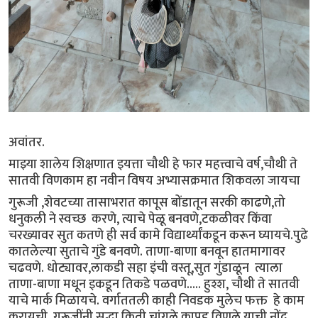
अवांतर.
माझ्या शालेय शिक्षणात इयत्ता चौथी हे फार महत्त्वाचे वर्ष,चौथी ते
सातवी विणकाम हा नवीन विषय अभ्यासक्रमात शिकवला जायचा
गुरूजी ,शेवटच्या तासाभरात कापूस बोंडातून सरकी काढणे,तो
धनुकली ने स्वच्छ करणे, त्याचे पेळू बनवणे,टकळीवर किंवा
चरख्यावर सुत कतणे ही सर्व कामे विद्यार्थ्यांकडून करून घ्यायचे.पुढे
कातलेल्या सुताचे गुंडे बनवणे. ताणा-बाणा बनवून हातमागावर
चढवणे. धोट्यावर,लाकडी सहा इंची वस्तू,सुत गुंडाळून त्याला
ताणा-बाणा मधून इकडून तिकडे पळवणे..... हुश्श, चौथी ते सातवी
याचे मार्क मिळायचे. वर्गाततली काही निवडक मुलेच फक्त हे काम
करायची. गुरूजींनी सुद्धा किती चांगले कापड विणले याची नोंद