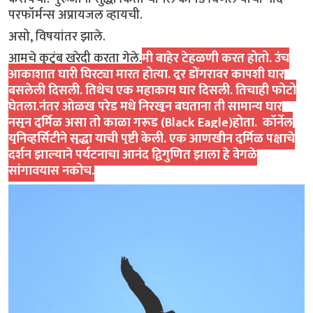
परफॉर्मन्स अप्रायजल व्हायची.
असो, विषयांतर झाले.
आमचे कुटुंब खरेदी करता गेले.
मी बाहेर टेहळणी करत होतो. उंच
आकाशात घारी घिरट्या मारत होत्या. दूर डोंगरावर कापशी घार
बसलेली दिसली. तिथेच एक महाकाय घार दिसली. तिचाही फोटो
घेतला.नंतर ओळख परेड मधे निरखून बघताना ती सामान्य घार
नसून दुर्मिळ असा तो काळा गरूड (Black Eagle)होता. कॉर्नेल
युनिव्हर्सिटीने सुद्धा याची पुष्टी केली. एक आणखीन दुर्मिळ पक्षाचे
दर्शन झाल्याने पर्यटनाचा आनंद द्विगुणित झाला हे वेगळे
सांगावयास नकोच.