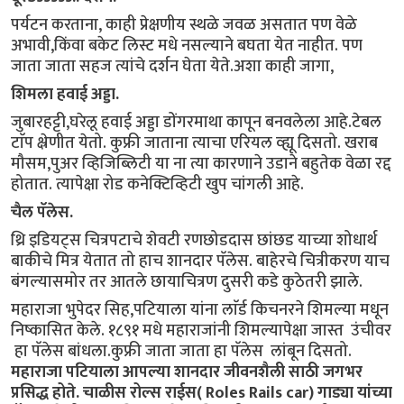
पर्यटन करताना, काही प्रेक्षणीय स्थळे जवळ असतात पण वेळे
अभावी,किंवा बकेट लिस्ट मधे नसल्याने बघता येत नाहीत. पण
जाता जाता सहज त्यांचे दर्शन घेता येते.अशा काही जागा,
शिमला हवाई अड्डा.
जुबारहट्टी,घरेलू हवाई अड्डा डोंगरमाथा कापून बनवलेला आहे.टेबल
टाॅप क्ष्रेणीत येतो. कुफ्री जाताना त्याचा एरियल व्ह्यू दिसतो. खराब
मौसम,पुअर व्हिजिब्लिटी या ना त्या कारणाने उडाने बहुतेक वेळा रद्द
होतात. त्यापेक्षा रोड कनेक्टिव्हिटी खुप चांगली आहे.
चैल पॅलेस.
थ्रि इडियट्स चित्रपटाचे शेवटी रणछोडदास छांछड याच्या शोधार्थ
बाकीचे मित्र येतात तो हाच शानदार पॅलेस. बाहेरचे चित्रीकरण याच
बंगल्यासमोर तर आतले छायाचित्रण दुसरी कडे कुठेतरी झाले.
महाराजा भुपेदर सिह,पटियाला यांना लाॅर्ड किचनरने शिमल्या मधून
निष्कासित केले. १८९१ मधे महाराजांनी शिमल्यापेक्षा जास्त उंचीवर
हा पॅलेस बांधला.कुफ्री जाता जाता हा पॅलेस लांबून दिसतो.
महाराजा पटियाला आपल्या शानदार जीवनशैली साठी जगभर
प्रसिद्ध होते. चाळीस रोल्स राईस( Roles Rails car) गाड्या यांच्या