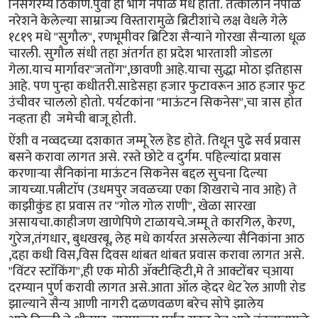
निसर्गरम्य ठिकाण.पुर्वी हा भाग नेपाळ मधे होता. तत्कालीन नेपाळ
नरेशने केलेल्या साम्राज्य विस्तारामुळे ब्रिटीशांचे लक्ष वेधले गेले
१८१९ मधे "सुगौल", रणभूमीवर ब्रिटिश सैन्याने गोरखा सैन्याला धूळ
चारली. सुगौल संधी तहा अंतर्गत हा प्रदेश भारताशी जोडला
गेला.याच मार्गावर"जतोंग",छावणी आहे.याचा सुद्धा मोठा इतिहास
आहे. पण पुन्हा कधीतरी.साडेसहा हजार फुटावरून आठ हजार फुट
उंचीवर चाललो होतो. पर्यटकांना "माऊंटन सिकनेस",चा त्रास होत
नव्हता ही जमेची बाजू होती.
ऐंशी व नव्वदच्या दशकात जम्मू रेल हेड होते. तिथून पुढे सर्व प्रवास
बसने करावा लागत असे. रस्ते छोटे व दुर्गम. पहिल्यांदा प्रवास
करणाऱ्या सैनिकांना माऊंटन सिकनेस बद्दल सुचना दिल्या
जायच्या.पत्नीटाॅप (उधमपुर जवळच्या एका शिखराचे नाव आहे) ते
काझीकुंड हा प्रवास तर "गोल गोल राणी", खेळा सारखा
असायचा.काहीजण खाणेपिणे टाळायचे.जम्मू ते कारगिल, केरण,
गुरेज,तंगधार, बुधखरबू, लेह मधे कार्यरत असलेल्या सैनिकांना आठ
,दहा कधी विस,विस दिवस थांबत थांबत प्रवास करावा लागत असे.
"विंटर स्टाॅकिंग",ही एक मोठी ॲक्टीव्हिटी,मे ते आक्टोंबर च्आया
दरम्यान पुर्ण करावी लागत असे.आता ऑल व्हेदर थेट रेल आणी रोड
झाल्याने सैन्य आणी नागरी दळणवळण बरेच सोपे झालेय