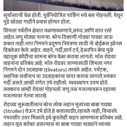
सुर्यास्ताची वेळ होती. पूर्वनियोजित पार्किंग मधे बस पोहचली. येथून
पुढे छोट्या गाडीने प्रवास होणार होता.
शिमला पर्वतीय क्षेत्रात वळणावळणाचे,अरुंद आणि शांत रस्ते
आहेत.जणू मोठ्या पायर्‍या. बरेच ठिकाणी मोठ्या गाड्या जाऊ
शकत नाही.नगर निगमने प्रदूषण नियंत्रणा साठी नो व्हेईकल झोनस
डिक्लेअर केले आहेत. वाहने, गर्दी,शार्प टर्न, हेअरपिन बेंण्ड मुळे
वहातूक कोंडीचा सामना बरेच वेळा करावा लागतो. माॅल रोडवर
वाहनांना प्रतिबंध आहे. माॅल रोडवर जाण्यासाठी शिमला नगर
निगमने दोन उदवाहक (Elivators) लावले आहेत. पर्यटक,
स्थानिक सर्वांनाच या उदवाहकांचा वापर करावा लागतो.भयंकर
गर्दी असते.आम्ही रांगेत उभे राहीलो. व्यवस्थापन उत्तम होते.
लवकरच आम्ही रोडवर पोहचलो जणू तळ मजल्यावरून दहाव्या
मजल्यावर गेल्या सारखे.
रोडच्या सुरूवातीलाच बरेच लोक लहान मुलांच्या बाबा गाड्या
(Stroller) घेऊन उभे होते.हे कशासाठी!,रहावले नाही, विचारले.
गंमतशीर उत्तर मिळाले.इथे कुठलेही वाहन आणण्यास प्रतिबंध आहे.
लहान मुल बरोबर असल्यास या बाबा गाड्या भाड्याने घ्याव्या