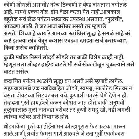
कोणी शोधली असावी? बरेच ठिकाणी हे बॅण्ड बांधताना बघीतले
आहे. यामधे एकच गोष्ट दोन वेळा करता येत नाही.आजकाल
बहुतेक सर्व खेळ पर्यटन स्थळांवर उपलब्ध असतात.
"पुलंची",
आठवण आली. ते जर आज बरोबर असते तर म्हणाले
असते."शिंच्या,हे काय रें,आमच्या रत्नांग्रिस सुद्धा हे सगळं आहे बरं
का! इतक्या लांब येवून कशास एवढ्या दमड्या खर्च करायच्या",
किंवा असेच काहितरी.
कुफ्री मधील निसर्ग सौंदर्य सोडले तर बाकी विशेष काही नाही.
म्हणून मला ओव्हर हाईप्ड वाटले.मी सर्व खेळ खेळून चुकल्याने असे
वाटत असेल.
कदाचित पर्यटन स्थळांचे सुद्धा वय असते असे म्हणावे लागेल.
सहप्रवाशांमधे एक नवविवाहित जोडपे, स्वमग्न, आलौटेड सिटवर न
बसता शेवटच्या सिटवर बसायचे. कुणाशी फारसे घेणे देणे नाही.
तेव्हढ्या पुरते हाय,हॅलो करून कोषात जात होते.बाकी अनुभवी
कुटुंबवत्सल मुलां नातवंडा बरोबर तर कुणी समदु:खी, गट्टी जमली
त्यांच्या बरोबर असे विभागले होते.
थोड्यावेळा पुरते का होईना मन कोल्हापूरास फेर फटका मारून
आले.आणी,अर्थात फेमस गाणे आठवले जे लग्नापूर्वी एकमेकास