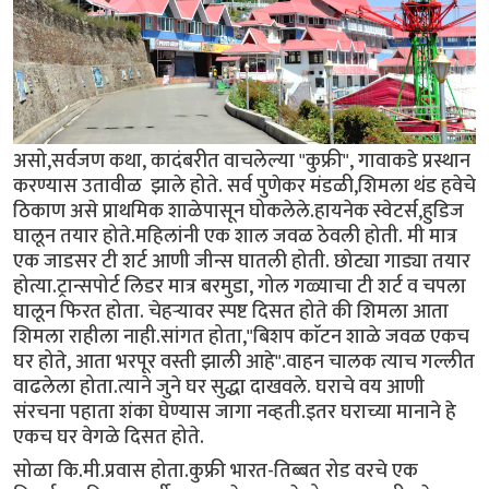
असो,सर्वजण कथा, कादंबरीत वाचलेल्या "कुफ्री", गावाकडे प्रस्थान
करण्यास उतावीळ झाले होते. सर्व पुणेकर मंडळी,शिमला थंड हवेचे
ठिकाण असे प्राथमिक शाळेपासून घोकलेले.हायनेक स्वेटर्स,हुडिज
घालून तयार होते.महिलांनी एक शाल जवळ ठेवली होती. मी मात्र
एक जाडसर टी शर्ट आणी जीन्स घातली होती. छोट्या गाड्या तयार
होत्या.ट्रान्सपोर्ट लिडर मात्र बरमुडा, गोल गळ्याचा टी शर्ट व चपला
घालून फिरत होता. चेहर्‍यावर स्पष्ट दिसत होते की शिमला आता
शिमला राहीला नाही.सांगत होता,"बिशप काॅटन शाळे जवळ एकच
घर होते, आता भरपूर वस्ती झाली आहे".वाहन चालक त्याच गल्लीत
वाढलेला होता.त्याने जुने घर सुद्धा दाखवले. घराचे वय आणी
संरचना पहाता शंका घेण्यास जागा नव्हती.इतर घराच्या मानाने हे
एकच घर वेगळे दिसत होते.
सोळा कि.मी.प्रवास होता.कुफ्री भारत-तिब्बत रोड वरचे एक