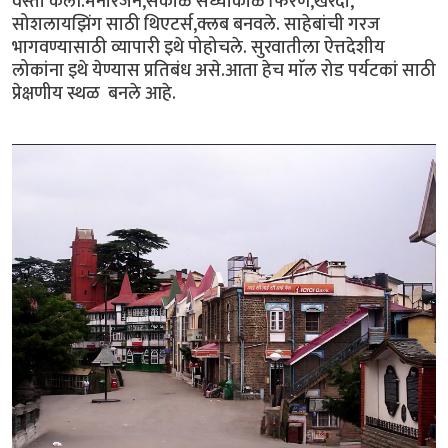
वस्ती केली.मनोरंजन,सकाळ संध्याकाळ फिरणे,खरेदी,
सोशलायझिंग साठी थिएटर्स,क्लब बनवले. साहेबांची गरज
भागवण्यासाठी व्यापारी इथे पोहोचले. सुरवातीला ऐत्तदेशीय
लोकांना इथे येण्यास प्रतिबंध असे.आता हेच माॅल रोड पर्यटकां साठी
प्रेक्षणीय स्थळ बनले आहे.