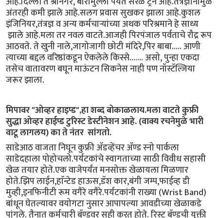
आहे.दिल्ली ते श्रीनगर, बारामुल्ला पर्यंत सरळ ट्रेन आहे.तंत्रज्ञानामुळे
अंतरही कमी झाले आहे.सलग प्रवास सुखकर झाला आहे.कुशल
इंजिनियर,तंत्रज्ञ व अन्य कर्मचाऱ्यांच्या अथक परिश्रमाने हे साध्य
झाले आहे.मला तर नवल वाटते.आजही पिरपंजाल पर्वताचे रौद्र रूप
आठवते. ते खुनी नाले,जागोजागी छोटी मंदिरे,पिर बाबा..... आणी
त्याच्या बद्दल वरिष्ठांकडून ऐकलेले किस्से....... असो, पुन्हा एकदा
तसेच वातावरण बघून माऊंटन सिकनेस नाही पण नॉस्टॅल्जिया
जरूर झाला.
मिपावर "ओव्हर हाइप्ड",हा शब्द बोकाळलाय.मला वाटते कुफ्री
सुद्धा ओव्हर हाईप्ड टुरिस्ट डेस्टीनेशन आहे. (वाक्य रचनेमुळे भारी
वाटू लागलय) का ते नंतर सांगतो.
साडेआठ वाजता निघून कुफ्री ॲडव्हेंचर ॲण्ड स्नो पार्कला
साडेदहाला पोहोचलो.पर्यटकांचे स्वागताच्या साठी विवीध सहासी
खेळ तयार होते.एक वाजेपर्यंत मनसोक्त खेळायला मिळणार
होते.झिप लाईन,हाॅन्टेड हाऊस,डॅश कार,बंगी जम्प,फाईव्ह डी
मुव्ही,इनफिनीटी रूम वगैरे वगैरे.पर्यटकांनी राख्या (Wrist Band)
बांधून घेतल्यावर वयोगटा नुसार आपापल्या आवडीच्या खेळाकडे
पांगले. तैनात कर्मचारी बॅण्डवर सही करत होते. रिस्ट बॅण्डची युक्ती