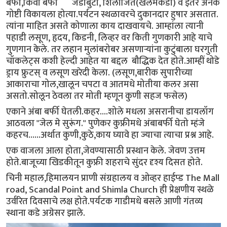
बर्फी,किवी बर्फी जडीबुटी, शिलाजित(खलमकडा) व इतर अनेक
गोष्टी विकायला होत्या.पर्यटन स्थळावरचे दुकानदार हुषार असतात.
त्यांना माहित असते कोणाला काय दाखवायचे. आम्हांला त्यानी
पहाडी लसूण, हृदय, किडनी, लिव्हर वर किती गुणकारी आहे याचे
गुणगान केले. तर लहान मुलांबरोबर असणाऱ्यांना कुटुंबाला घरगुती
चॉकलेट्स कशी हेल्दी आहेत या बद्दल बौद्धिक देत होते.आम्हीं थोडे
ड्राय फ्रुटस् व लसूण खरेदी केला. (लसूण,बारीक सुपारीच्या
आकाराचा गोल,खालून चपटा व आतमधे मोतीया कलर असा
असतो.सोलून ठेवला तर मोती म्हणून कुणी सहज फसेल)
एकाने अंबा बर्फी घेतली.कहर....शोले मधला असरानीचा डायलॉग
आठवला "जेल मे सुरूंग." पुणेकर कुफ्रीमधे अंबाबर्फी घेतो म्हंजे
कहरच......अर्थात कुणी,कुठे,काय घ्यावे हा ज्याचा त्याचा प्रश्न आहे.
एक वाजला आला होता,जेवण्यासाठी प्रस्थान केले. जेवण उत्तम
होते.बाजूच्या खिडकीतून कुफ्री शहराचे सुंदर दृश्य दिसत होते.
चिनी महाल,हिमालयन प्राणी संग्रहालय व ओव्हर हाईप्ड The Mall
road, Scandal Point and Shimla Church ही प्रेक्षणीय स्थळे
उर्वरित दिवसाचे लक्ष होते.पर्यटक गाडीमधे बसले आणी गंतव्य
स्थाना कडे अग्रेसर झाले.