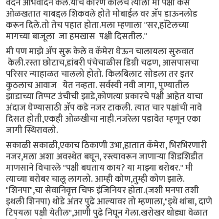
वदने अभिवादन केले.याचे कारण कालच त्याला मी पक्षी कसे
ओळखतात याबद्दल शिकवले होते मोबाईल वर ॲप डाऊनलोड
करून दिले.तो तेच पहात होता.मला म्हणाला "सर,हाॅटेलच्या
मागच्या बाजूला जा हमखास पक्षी दिसतील."
मी पण माझे ॲप सुरू केले व कॅमेरा घेऊन चालायला सुरुवात
केली.रस्ता छोटाच,डांबरी पंचेचाळीस डिग्री चढण, आसपासचा
परिसर न्याहाळत चाललो होतो. किलबिलाट सोडला तर इतर
कुठलाच आवाज येत नव्हता. सर्वस्वी नवी जागा, पुण्यातील
झाडाच्या तिप्पट उंचीची झाडे,कोणत्या प्रकारचे पक्षी आहेत याचा
अंदाज घेण्यासाठी ॲप कडे नजर टाकली. त्यात चार पक्षांची नावे
दिसत होती,एकही ओळखीचा नाही.नजरेला पडावेत म्हणून एका
जागी स्थिरावलो.
सकाळी सकाळी,एकाच ठिकाणी उभा,हातात कॅमेरा, भिरभिरणारी
नजर,मला अशा अवस्थेत बघून, रस्त्यावरून जाणाऱ्या शिडशिडीत
माणसाने विचारले "पक्षी बघताय काय? या माझ्या बरोबर." मी
त्याच्या बरोबर चालू लागलो. आम्ही कोण,तुम्ही कोण झाले.
"शिनपा",चा सेवानिवृत्त चिफ इंजिनियर होता.(जशी मनपा तशी
इथली शिनपा) थोडे अंतर पुढे आल्यावर तो म्हणाला,"इथे थांबा, दाणे
टिपयला पक्षी येतील",आणी पुढे निघून गेला.खरोखर थोड्या वेळात