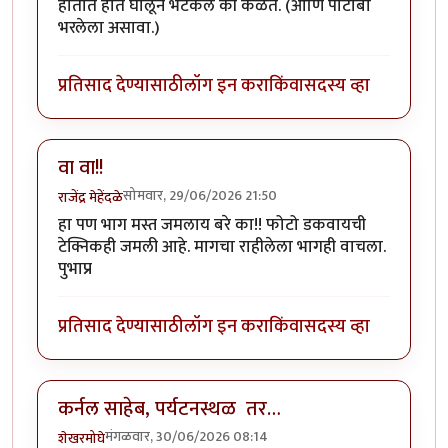
हातात हात घालून भटकले की कळते. (आणि पोटोबा
भरलेला असावा.)
प्रतिसाद देण्यासाठी
लॉग इन करा
किंवा
सदस्य व्हा
वा वा!!
सोमवार, 29/06/2026 21:50
राजेंद्र मेहेंदळे
हा पण भाग मस्त जमलाय बरे का!! फोटो डकवायची
टेक्निकही जमली आहे. मागचा राहीलेला भागही वाचला.
पुभाप्र
प्रतिसाद देण्यासाठी
लॉग इन करा
किंवा
सदस्य व्हा
कर्नल साहेब, पर्यटनस्थळ तर…
मंगळवार, 30/06/2026 08:14
शेखरमोघे