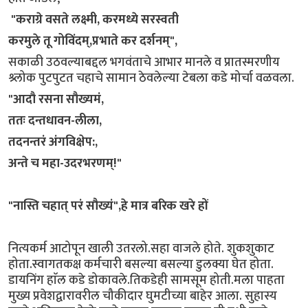
"कराग्रे वसते लक्ष्मी, करमध्ये सरस्वती
करमुले तू गोविंदम्,प्रभाते कर दर्शनम्",
सकाळी उठवल्याबद्दल भगवंताचे आभार मानले व प्रातस्मरणीय
श्र्लोक पुटपुटत चहाचे सामान ठेवलेल्या टेबला कडे मोर्चा वळवला.
​"आदौ रसना सौख्यमं,
ततः दन्तधावन-लीला,
तदनन्तरं अंगविक्षेप:,
अन्ते च महा-उदरभरणम्!"
​"नास्ति चहात् परं सौख्यं",हे मात्र बरिक खरे हों
नित्यकर्म आटोपून खाली उतरलो.सहा वाजले होते. शुकशुकाट
होता.स्वागतकक्ष कर्मचारी बसल्या बसल्या डुलक्या घेत होता.
डायनिंग हाॅल कडे डोकावले.तिकडेही सामसूम होती.मला पाहता
मुख्य प्रवेशद्वारावरील चौकीदार घुमटीच्या बाहेर आला. सुहास्य