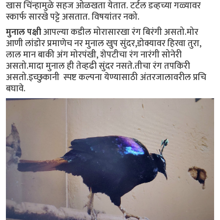
खास चिंन्हामुळे सहज ओळखता येतात. टर्टल डव्हच्या गळ्यावर
स्कार्फ सारखे पट्टे असतात. विषयांतर नको.
मुनाल पक्षी
आपल्या कडील मोरासारखा रंग बिरंगी असतो.मोर
आणी लांडोर प्रमाणेच नर मुनाल खुप सुंदर,डोक्यावर हिरवा तुरा,
लाल मान बाकी अंग मोरपंखी, शेपटीचा रंग नारंगी सोनेरी
असतो.मादा मुनाल ही तेव्हढी सुंदर नसते.तीचा रंग तपकिरी
असतो.इच्छुकानी स्पष्ट कल्पना येण्यासाठी अंतरजालावरील प्रचि
बघावे.