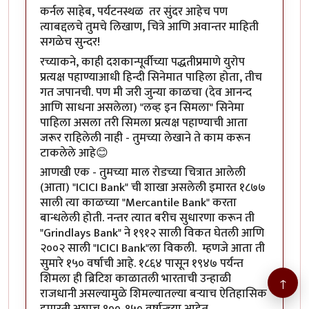
कर्नल साहेब, पर्यटनस्थळ तर सुंदर आहेच पण
त्याबद्दलचे तुमचे लिखाण, चित्रे आणि अवान्तर माहिती
सगळेच सुन्दर!
रच्याकने, काही दशकान्पूर्वीच्या पद्धतीप्रमाणे युरोप
प्रत्यक्ष पहाण्याआधी हिन्दी सिनेमात पाहिला होता, तीच
गत जपानची. पण मी जरी जुन्या काळचा (देव आनन्द
आणि साधना असलेला) "लव्ह इन सिमला" सिनेमा
पाहिला असला तरी सिमला प्रत्यक्ष पहाण्याची आता
जरूर राहिलेली नाही - तुमच्या लेखाने ते काम करून
टाकलेले आहे😊
आणखी एक - तुमच्या माल रोडच्या चित्रात आलेली
(आता) "ICICI Bank" ची शाखा असलेली इमारत १८७७
साली त्या काळच्या "Mercantile Bank" करता
बान्धलेली होती. नन्तर त्यात बरीच सुधारणा करून ती
"Grindlays Bank" ने १९१२ साली विकत घेतली आणि
२००२ साली "ICICI Bank"ला विकली. म्हणजे आता ती
सुमारे १५० वर्षाची आहे. १८६४ पासून १९४७ पर्यन्त
शिमला ही ब्रिटिश काळातली भारताची उन्हाळी
↑
राजधानी असल्यामुळे शिमल्यातल्या बऱ्याच ऐतिहासिक