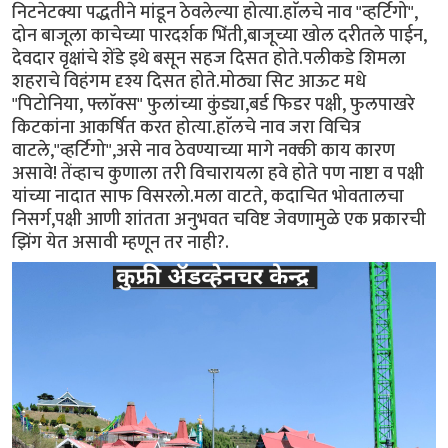
निटनेटक्या पद्धतीने मांडून ठेवलेल्या होत्या.हाॅलचे नाव "व्हर्टिगो",
दोन बाजूला काचेच्या पारदर्शक भिंती,बाजूच्या खोल दरीतले पाईन,
देवदार वृक्षांचे शेंडे इथे बसून सहज दिसत होते.पलीकडे शिमला
शहराचे विहंगम दृश्य दिसत होते.मोठ्या सिट आऊट मधे
"पिटोनिया, फ्लाॅक्स" फुलांच्या कुंड्या,बर्ड फिडर पक्षी, फुलपाखरे
किटकांना आकर्षित करत होत्या.हाॅलचे नाव जरा विचित्र
वाटले,"व्हर्टिगो",असे नाव ठेवण्याच्या मागे नक्की काय कारण
असावे! तेंव्हाच कुणाला तरी विचारायला हवे होते पण नाष्टा व पक्षी
यांच्या नादात साफ विसरलो.मला वाटते, कदाचित भोवतालचा
निसर्ग,पक्षी आणी शांतता अनुभवत चविष्ट जेवणामुळे एक प्रकारची
झिंग येत असावी म्हणून तर नाही?.