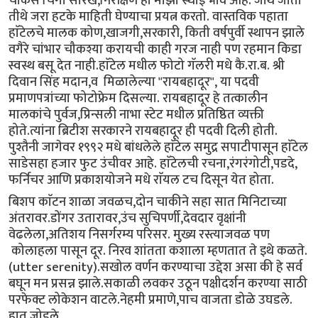
चौकस चिंगी सारखे,निरीक्षण हा माझा स्थाई भाव आहे. जीथे जातो
तीथे जरा हटके माहिती घेण्याचा प्रयत्न करतो. वास्तविक पहाता
हाॅटेलचे मालक कोण,खाजगी,सरकारी, किती वर्षपुर्वी स्थापन झाले
वगैरे चांभार चौकश्या करायची काही गरज नाही पण रहमान किडा
स्वस्थ बसू देत नाही.हाॅटेल मधील फोटो गॅलरी मधे कै.रा.ब. श्री
दिवान सिंह मदान,व मिळालेल्या "रायबहादूर", या पदवी
प्रमाणपत्रांच्या फोटोफ्रेम दिसल्या. रायबहादूर हे तत्कालीन
मालकांचे पुर्वज,प्रिन्सली नाभा स्टेट मधील प्रतिष्ठित व्यक्ती
होते.त्यांना ब्रिटीश सरकारने रायबहादूर ही पदवी दिली होती.
पुश्तैनी जागेवर १९९२ मधे बांधलेले हाॅटेल समुद्र सपाटीपासून हाॅटेल
साडेसहा हजार फुट उंचीवर आहे. हाॅटेलची रचना,रंगरंगोटी,पडदे,
फर्निचर आणि प्रकाशयोजने मधे राॅयल टच दिसून येत होता.
बिशप काॅटन शाळा जवळच,दोन चाकीने सहा सात मिनिटाच्या
अंतरावर.डोंगर उतारावर,उंच सुचिपर्णी,देवदार वृक्षांनी
वेढलेला,अतिशय निसर्गरम्य परिसर. मुख्य रस्त्याजवळ पण
कोलाहला पासून दूर. निरव शांतता कशाला म्हणतात ते इथे कळते.
(utter serenity).सखोल वर्णन करण्याचा उद्देश असा की हे सर्व
बघून मन प्रसन्न झाले.सकाळी लवकर उठून पक्षीदर्शन करण्या साठी
परफेक्ट लोकेशन वाटले.नेहमी प्रमाणे,पाच वाजता डोळे उघडले.
हात जोडले,