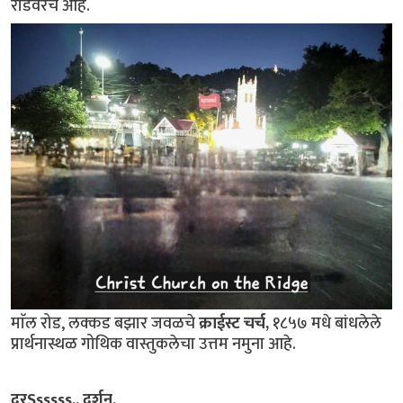
रोडवरच आहे.
माॅल रोड, लक्कड बझार जवळचे
क्राईस्ट चर्च,
१८५७ मधे बांधलेले
प्रार्थनास्थळ गोथिक वास्तुकलेचा उत्तम नमुना आहे.
दूरSsssss.. दर्शन.