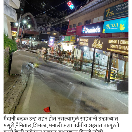
मैदानी कडक उन्ह सहन होत नसल्यामुळे साहेबांनी उन्हाळ्यात
मसूरी,नैनिताल,शिमला, मनाली अशा पर्वतीय शहरात तात्पुरती