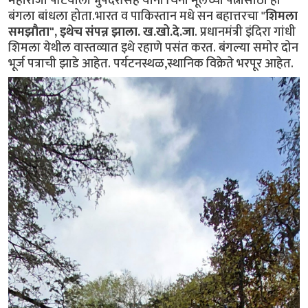
महाराजा पटियाला भुपेंदरसिंह यांनी चिनी मूलच्या पत्नीसाठी हा
बंगला बांधला होता.भारत व पाकिस्तान मधे सन बहात्तरचा "
शिमला
समझौता", इथेच संपन्न झाला. ख.खो.दे.जा
. प्रधानमंत्री इंदिरा गांधी
शिमला येथील वास्तव्यात इथे रहाणे पसंत करत. बंगल्या समोर दोन
भूर्ज पत्राची झाडे आहेत. पर्यटनस्थळ,स्थानिक विक्रेते भरपूर आहेत.