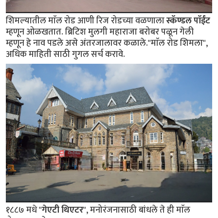
शिमल्यातील माॅल रोड आणी रिज रोडच्या वळणाला
स्कॅण्डल पाॅईंट
म्हणून ओळखतात. ब्रिटिश मुलगी महाराजा बरोबर पळून गेली
म्हणून हे नाव पडले असे अंतरजालावर कळाले."माॅल रोड शिमला",
अधिक माहिती साठी गुगल सर्च करावे.
१८८७ मधे "
गेएटी थिएटर
", मनोरंजनासाठी बांधले ते ही माॅल