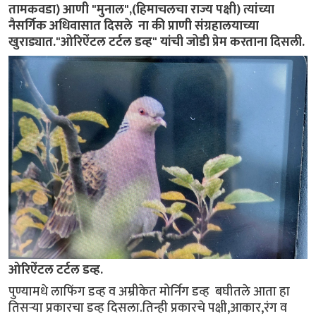
तामकवडा) आणी "मुनाल",(हिमाचलचा राज्य पक्षी) त्यांच्या
नैसर्गिक अधिवासात दिसले ना की प्राणी संग्रहालयाच्या
खुराड्यात."ओरिऐंटल टर्टल डव्ह" यांची जोडी प्रेम करताना दिसली.
ओरिऐंटल टर्टल डव्ह.
पुण्यामधे लाफिंग डव्ह व अम्रीकेत मोर्निग डव्ह बघीतले आता हा
तिसऱ्या प्रकारचा डव्ह दिसला.तिन्ही प्रकारचे पक्षी,आकार,रंग व