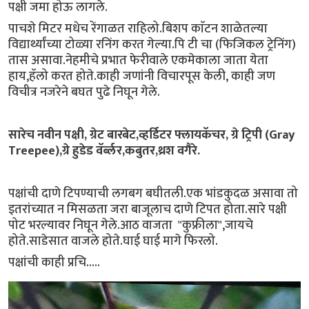
पक्षी जमा होऊ लागले.
पाचशे मिटर मधेच रेंगाळत राहिलो.बिशप काॅटन शाळेतल्या
विद्यार्थ्यांच्या टोळ्या रनिंग करत गेल्या.पि टी चा (फिजिकल ट्रेनिंग)
तास असावा.नेहमीचे प्रभात फेरीवाले एकमेकाला जाता येता
हाय,हॅलो करत होते.काही जणांनी विचारपूस केली, काही जण
विचीत्र नजरेने बघत पुढे निघून गेले.
सारेच नवीन पक्षी, ग्रेट बारबेट,व्हर्डिटर फ्लायकॅचर, ग्रे ट्रिपी (Gray
Treepee),ग्रे हुडेड वॅर्ब्लर,कबुतर,थ्रश वगैरे.
पक्षांची दाणे टिपण्याची लगबग बघीतली.एक भांडकुदळ असावा तो
इतरांच्यात न मिसळता जरा बाजूलाच दाणे टिपत होता.सारे पक्षी
पोट भरल्यावर निघून गेले.आठ वाजता "कुफ्रीला",जायचे
होते.साडेसात वाजले होते.घाई घाई मागे फिरलो.
पक्षांची काही प्रचि.....