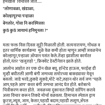
हमखास विचारले जाते.....
"लोणावळा, खंडाळा,
कोल्हापूरचा पन्हाळा
बेंगलोर, गोवा नि काश्मिरला
कुठं कुठं जायाचं हनिमूनला ?"
मला फक्त विस दिवस सुट्टी मिळाली होती. सत्यनारायण, गोंधळ व
इतर धार्मिक कार्यक्रमा मुळे वेळ कमी होता म्हणून आम्हीं जवळचेच
कोल्हापूर,पन्हाळा ऑप्शन पसंत केले.तेंव्हा झाशीला कार्यरत
होतो,नंतर "खजुराहो ", फ्रिक्वेंट डेस्टीनेशन झाले होते.
आलोच आहोत तर एक दोन खेळ बघू. हाॅन्टेड हाऊस, फाईव्ह डी
मुव्ही बघीतली आणी बंगी जम्पच्या समोरच्या बाकड्यावर येवून
बसलो. जाडे भरडे,लुकडे सुकडे,मोटे नाटे,लहान थोर सर्व जण "पहले
आप,पहले आप" करत बंगी जम्पचा आनंद घेत होते. बरोबरचे
चित्रीकरण करत होते. जवळच्या दुकानात विंण्डो शाॅपिंग करावे
असा विचार करून तिकडे मोर्चा वळवला. हिमाचल स्पेशल ड्राय
फ्रुटस्,ज्यूस, जाम, केसर,पहाडी बदाम,पहाडी लसूण,ॲपल