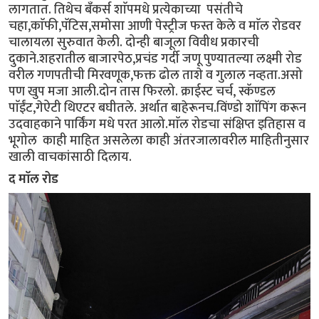
लागतात. तिथेच बँकर्स शाॅपमधे प्रत्येकाच्या पसंतीचे
चहा,काॅफी,पॅटिस,समोसा आणी पेस्ट्रीज फस्त केले व माॅल रोडवर
चालायला सुरुवात केली. दोन्ही बाजूला विवीध प्रकारची
दुकाने.शहरातील बाजारपेठ,प्रचंड गर्दी जणू पुण्यातल्या लक्ष्मी रोड
वरील गणपतीची मिरवणूक,फक्त ढोल ताशे व गुलाल नव्हता.असो
पण खुप मजा आली.दोन तास फिरलो. क्राईस्ट चर्च, स्कॅण्डल
पाॅईंट,गेऐटी थिएटर बघीतले. अर्थात बाहेरूनच.विंण्डो शाॅपिंग करून
उदवाहकाने पार्किंग मधे परत आलो.माॅल रोडचा संक्षिप्त इतिहास व
भूगोल काही माहित असलेला काही अंतरजालावरील माहितीनुसार
खाली वाचकांसाठी दिलाय.
द माॅल रोड