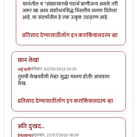
चालतील व *अंड्यासारखे पदार्थ प्राणीजन्य असले तरी
जरूर खा असा संशोधनसिद्ध त्रिस्तरीय सल्ला दिलेला
आहे. या संदर्भातील हे एक उत्कृष्ट उदाहरण आहे.
प्रतिसाद देण्यासाठी
लॉग इन करा
किंवा
सदस्य व्हा
छान लेख!
रविवार, 02/10/2022 20:25
लई भारी
तुमची लेखनशैली तेव्हा सुद्धा मस्तच होती! आवडला
लेख.
प्रतिसाद देण्यासाठी
लॉग इन करा
किंवा
सदस्य व्हा
अति दुःखद...
गुरुवार, 27/07/2023 18:39
हेमंतकुमार