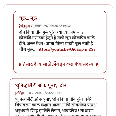
चूल... मूल
गुरुवार, 29/09/2022 16:32
हेमंतकुमार
In reply to
सुंदर लेख !
by
चौथा कोनाडा
दोन किंवा तीन मुले पुरेत च्या त्या जमान्यात
लोकशिक्षणाच्या हेतूने हे गाणे खूप लोकप्रिय झाले
होते. जरूर ऐका :
आता पेटेना माझी चूल नको हे
चौथ मूल…
https://youtu.be/UiCEopmJZSs
प्रतिसाद देण्यासाठी
लॉग इन करा
किंवा
सदस्य व्हा
'युनिव्हर्सिटी ऑफ पूना', 'दोन
शनिवार, 24/09/2022 21:30
अनिंद्य
'युनिव्हर्सिटी ऑफ पूना', 'दोन किंवा तीन पुरेत' वगैरे
चित्रांवरून काळ लक्षात आला आणि सोबतीला प्रत्यक्ष
अनुभवाने सिद्ध झालेले लेखन, आवडलेच ! साधारण