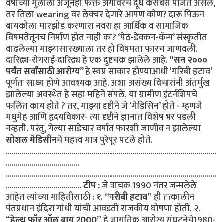
वर्षाच्या मुलाला अजूनही फक्त अंगावरच दूध कसेबसे पाजत असेल,
तर तिला weaning वर लेक्चर देणारे आपण कोण? दारू पिऊन
बायकोला मारझोड करणारा नवरा हा आर्थिक व सामाजिक
विषमतेतूनच निर्माण होत नाही का? ‘पेठ-डेक्कन-कॅम्प’ संस्कृतीत
वाढलेल्या माझ्यासारख्याला तर ही विषमता फारच जाणवली.
दारिद्र्य-रोगराई-दारिद्र्य हे एक दुष्टचक्र झालेले आहे.
“सन २०००
पर्यंत सर्वांसाठी आरोग्य
” हे स्वप्न साकार होण्याआधी ‘गरिबी हटाव’
पूर्णतः साध्य होणे आवश्यक आहे. अशा असंख्य विचारांनी अंतर्मुख
झालेल्या अवस्थेत हे सहा महिने संपले. या ग्रामीण इंटर्नशिपचे
फलित काय होते ? तर, माझ्या दृष्टीने जे ‘मेडिसिन’ होते - म्हणजे
मधुमेह आणि हृदयविकार- त्या दृष्टीने ज्ञानात विशेष भर पडली
नव्हती. परंतु, गेल्या साडेचार वर्षात फारशी जाणीव न झालेल्या
सोशल मेडिसीन
चे महत्त्व मात्र पुरेपूर पटले होते.
……………………………………………………………………………………..........
.....................................
..........................................................................................................
......................................
टीप :
जे वाचक 1990 नंतर जन्मलेले
आहेत त्यांच्या माहितीसाठी : १.
“गरीबी हटाव”
ही तत्कालीन
पंतप्रधान इंदिरा गांधी यांची आवडती राजकीय घोषणा होती. २.
“
हेल्थ फॉर ऑल बाय 2000”
हे जागतिक आरोग्य संघटनेचे1980-