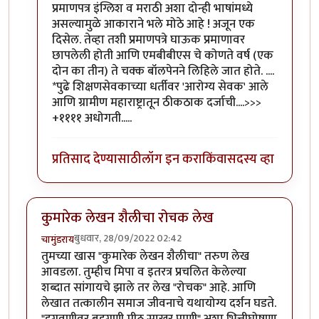
प्रमाणपत्र इंग्लिश व मराठी अशा दोन्ही भाषांमध्ये
असल्यामुळे आकाराने भले मोठे आहे ! अजून एक
दिसेल. तेव्हा तशी प्रमाणपत्रे घाऊक प्रमाणावर
छापलेली होती आणि एमबीबीएस चे कोणते वर्ष (एक
दोन का तीन) ते चक्क बॉलपेनने लिहिले जात होते. ....
*पुढे शिक्षणसेवकाच्या धर्तीवर 'आरोग्य सेवक' आले
आणि ग्रामीण महाराष्ट्रातून ठीकठाक दर्जाची....>>>
+११११ अधोगती.....
प्रतिसाद देण्यासाठी
लॉग इन करा
किंवा
सदस्य व्हा
कुमारेक लेखन शैलीचा रोचक लेख
बुधवार, 28/09/2022 02:42
चामुंडराय
तुमच्या खास "कुमारेक लेखन शैलीचा" तरुण लेख
आवडला. तुम्हीच मिपा व इतरत्र प्रचलित केलेल्या
शब्दात सांगायचे झाले तर लेख "रोचक" आहे. आणि
लेखात तत्कालीन समाज जीवनाचे यथायोग्य दर्शन घडते.
"हगवणीवर बहुगुणी मीठ साखर पाणी" अशा भित्तीघोषणा