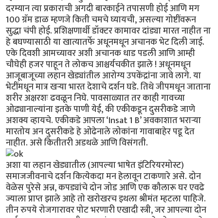
दरम्यान त्या प्रकाराची अगदी बारकाईने तपासणी होई आणि मग
100 ग्रॅम डाळ म्हणजे किती चमचे घ्यायची, असल्या गोष्टींवरून
सुद्धा चंपी होई. प्रशिक्षणार्थी डॉक्टर कामावर दांड्या मारत नाहीत ना
हे बघण्यासाठी या खात्यातर्फे अधूनमधून अचानक भेट दिली जाई.
एके दिवशी आमच्यावर अशी अचानक धाड पडली आणि आम्ही
चौघेही हजर पाहून ते लोकच आश्चर्यचकीत झाले ! अधूनमधून
आजूबाजूच्या लहान खेड्यांतील आरोग्य उपकेंद्रांना जावे लागे. या
भेटींमधून मात्र खऱ्या भारत देशाचे दर्शन घडे. तिथे जीपमधून जाताना
शरीर अक्षरशः ढवळून निघे. पावसाळ्यात तर काही गावच्या
ओढ्यानाल्यांना इतके पाणी येई, की एकीकडून दुसरीकडे जाणे
अशक्य व्हायचे. एकीकडे आपला ‘Insat 1 B’ अवकाशात भराऱ्या
मारतोय अन दुसरीकडे हे ओढेनाले लोकांना गावाबाहेर पडू देत
नाहीत. असे कितीतरी अडथळे आणि विसंगती.
अशा या लहान खेड्यातील (आपल्या भाषेत इंटिरियरमोस्ट)
समाजजीवनाचे दर्शन कित्येकदा मन हेलावून टाकणारे असे. दोन
वेळेस पुरेसे अन्न, कपड्यांचे दोन जोड आणि एक कौलारू घर एवढे
ज्याला प्राप्त झाले आहे तो खरोखरच इथला श्रीमंत म्हटला पाहिजे.
तीन रुपये रोजगारावर पोट भरणारी एखादी स्त्री, जर आपल्या दोन