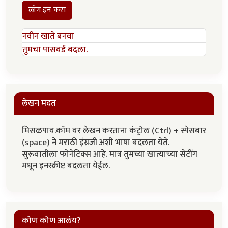
लॉग इन करा
नवीन खाते बनवा
तुमचा पासवर्ड बदला.
लेखन मदत
मिसळपाव.कॉम वर लेखन करताना कंट्रोल (Ctrl) + स्पेसबार
(space) ने मराठी इंग्रजी अशी भाषा बदलता येते.
सुरूवातीला फोनेटिक्स आहे. मात्र तुमच्या खात्याच्या सेटींग
मधून इनस्क्रीप्ट बदलता येईल.
कोण कोण आलंय?