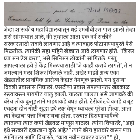
जेव्हा शासकीय महाविद्यालयातून थर्ड एमबीबीएस पास झालो तेव्हा
असे सांगण्यात आले, की तुम्हाला आता एक वर्ष सक्तीने
सरकारसाठी राबावे लागणार आहे व त्याबद्दल पोटापाण्यापुरते पैसे
मिळतील. त्यापैकी सहा महिने खेड्यात जावे लागणार होते. “शिरूर
घ्या अन ऐश करा”, असे सिनिअर लोकांनी सांगितले. परंतु
आपल्याला हवे ते केंद्र मिळण्यासाठी ‘जे काही करावे लागते’, ते न
जमल्याने मला शिरूर मिळाले नाही. अखेर माझी अन्य एका
खेड्यातील प्राथमिक आरोग्य केंद्रात नेमणूक झाली. मग दुसऱ्या
दिवशी प्रवासास निघालो. एसटीचा प्रवास संपल्यानंतर खडकाळ
रस्त्यावरून पायपीट चालू झाली. चालता चालता असे जाणवले की
बरेच लोक कुतूहलाने माझ्याकडे बघत होते. टेरीकॉटचे कपडे व बूट
एवढ्या दोन गोष्टी सुद्धा इथे लक्ष वेधून घ्यायला पुरेशा होत्या. आता
त्या केंद्राचा पत्ता विचारायचा होता. रस्त्यात दिसणाऱ्यापैकी
त्यातल्या त्यात कमी खेडवळ माणूस गाठला. त्यांना विचारले, “अहो
इथे सरकारी दवाखाना कुठे आहे?” त्याने बरेच हातवारे करून पत्ता
सांगितला आणि विचारले, “काय नवीन डाक्टर वाटतं” “ हो,