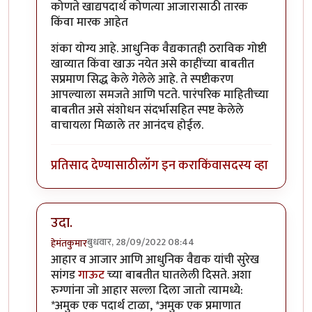
कोणते खाद्यपदार्थ कोणत्या आजारासाठी तारक
किंवा मारक आहेत
शंका योग्य आहे. आधुनिक वैद्यकातही ठराविक गोष्टी
खाव्यात किंवा खाऊ नयेत असे काहींच्या बाबतीत
सप्रमाण सिद्ध केले गेलेले आहे. ते स्पष्टीकरण
आपल्याला समजते आणि पटते. पारंपरिक माहितीच्या
बाबतीत असे संशोधन संदर्भासहित स्पष्ट केलेले
वाचायला मिळाले तर आनंदच होईल.
प्रतिसाद देण्यासाठी
लॉग इन करा
किंवा
सदस्य व्हा
उदा.
बुधवार, 28/09/2022 08:44
हेमंतकुमार
In reply to
कुमारेक लेखन शैलीचा रोचक लेख
by
चामुंडराय
आहार व आजार आणि आधुनिक वैद्यक यांची सुरेख
सांगड
गाऊट
च्या बाबतीत घातलेली दिसते. अशा
रुग्णांना जो आहार सल्ला दिला जातो त्यामध्ये:
*अमुक एक पदार्थ टाळा, *अमुक एक प्रमाणात