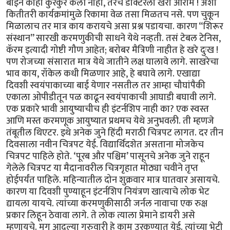
बाईने काही कुरकुर केली नाही, तरच डॉक्टरला खरा आराम ! अशा
कितीतरी कार्यक्रमांमुळे रिकामा वेळ तसा मिळतच नसे. पण चुकून
मिळालाच तर मात्र काय करायचे असा प्रश्न पडायचा. कारण “शिरूर
संस्थान” सारखी करमणुकीची साधने येथे नव्हती. तसं टेबल टेनिस,
कॅरम इत्यादी गोष्टी गौण आहेत; बरोबर मैत्रिणी नाहीत हे खरे दुःख !
पण रोजच्या संसारात मात्र येथे जातीने लक्ष घालावे लागे. साखरेचा
भाव काय, रॉकेल कधी मिळणार आहे, हे बघावे लागे. एखाद्या
दिवशी स्वयंपाकाच्या बाई येणार नसतील तर आम्हा चौघांपैकी
एकाला ओपीडीतून पळ काढून स्वयंपाकाची आघाडी बघावी लागे.
एक प्रकारे भावी आयुष्याचीच ही इंटर्नशिप नाही का? एक स्वस्त
आणि मस्त करमणूक आयुष्यात प्रथमच येथे अनुभवली. ती म्हणजे
तंबूतील थिएटर. इथे अनेक जुने हिंदी मराठी चित्रपट लागत. दर तीन
दिवसाला नवीन चित्रपट येई. विद्यार्थिदशेत असताना मोजकेच
चित्रपट पाहिले होते. ‘पूरब और पश्चिम’ पासूनचे अनेक जुने राहून
गेलेले चित्रपट या मैदानावरील चित्रगृहात मोठ्या चवीने तृप्त
होईपर्यंत पाहिले. महिन्यातील दोन शुक्रवार मात्र घातवार असायचे.
कारण या दिवशी पुण्याहून इंटर्नशिप नियंत्रण खात्याचे लोक भेट
द्यायला यायचे. त्यांच्या करमणुकीसाठी जर्नल नावाचा एक रुक्ष
प्रकार लिहून ठेवावा लागे. ते लोक त्याला प्रेमाने डायरी असे
म्हणायचे. मग आदल्या गुरुवारी हे काम उरकण्यात येई. त्यांच्या भेटी