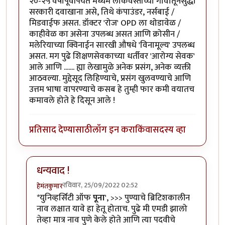
२०-२५ वर्षांपूर्वीपर्यंत मध्यम लोकवस्तीच्या गावातूनसुद्धा
सरकारी दवाखाना असे, तिथे कंपाउंडर, नर्सबाई /
मिडवाईफ असत. डॉक्टर 'रोज' OPD ला थोडावेळ /
काहीवेळ का असेना उपलब्ध असत आणि क्रोसीन /
मलेरियाच्या क्विनाईन सारखी औषधे 'विनामूल्य' उपलब्ध
असत. मग पुढे शिक्षणसेवकाच्या धर्तीवर 'आरोग्य सेवक'
आले आणि ....... ह्या लेखामुळे अनेक प्रसंग, अनेक व्यक्ती
आठवल्या. मुद्देसूद लिहिण्याचे, प्रसंग खुलवण्याचे आणि
उत्तम भाषा वापरण्याचे कसब हे तुम्ही फार कमी वयातच
कमावले होते हे दिसून आले !
प्रतिसाद देण्यासाठी
लॉग इन करा
किंवा
सदस्य व्हा
धन्यवाद !
रविवार, 25/09/2022 02:52
हेमंतकुमार
In reply to
'युनिव्हर्सिटी ऑफ पूना', 'दोन
by
अनिंद्य
*युनिव्हर्सिटी ऑफ
पूना
', >>> पुण्याचे ब्रिटिशकालीन
नाव लक्षात यावे हा हेतू होताच. पुढे मी एमडी झालो
तेव्हा मात्र नाव पुणे केले होते आणि त्या पदवीचे