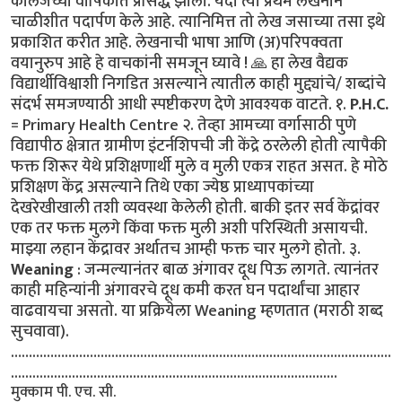
कॉलेजच्या वार्षिकात प्रसिद्ध झाला. यंदा त्या प्रथम लेखनाने
चाळीशीत पदार्पण केले आहे. त्यानिमित्त तो लेख जसाच्या तसा इथे
प्रकाशित करीत आहे. लेखनाची भाषा आणि (अ)परिपक्वता
वयानुरुप आहे हे वाचकांनी समजून घ्यावे ! 🙏 हा लेख वैद्यक
विद्यार्थीविश्वाशी निगडित असल्याने त्यातील काही मुद्द्यांचे/ शब्दांचे
संदर्भ समजण्याठी आधी स्पष्टीकरण देणे आवश्यक वाटते. १.
P.H.C.
= Primary Health Centre २. तेव्हा आमच्या वर्गासाठी पुणे
विद्यापीठ क्षेत्रात ग्रामीण इंटर्नशिपची जी केंद्रे ठरलेली होती त्यापैकी
फक्त शिरूर येथे प्रशिक्षणार्थी मुले व मुली एकत्र राहत असत. हे मोठे
प्रशिक्षण केंद्र असल्याने तिथे एका ज्येष्ठ प्राध्यापकांच्या
देखरेखीखाली तशी व्यवस्था केलेली होती. बाकी इतर सर्व केंद्रांवर
एक तर फक्त मुलगे किंवा फक्त मुली अशी परिस्थिती असायची.
माझ्या लहान केंद्रावर अर्थातच आम्ही फक्त चार मुलगे होतो. ३.
Weaning
: जन्मल्यानंतर बाळ अंगावर दूध पिऊ लागते. त्यानंतर
काही महिन्यांनी अंगावरचे दूध कमी करत घन पदार्थांचा आहार
वाढवायचा असतो. या प्रक्रियेला Weaning म्हणतात (मराठी शब्द
सुचवावा).
…………………………………………………………………...............................
...........................................................................................
मुक्काम पी. एच. सी.