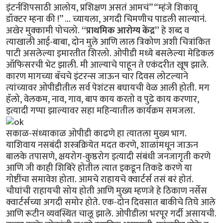
इंटर्नशिपसाठी आलोय, प्रशिक्षण असतं आमचं” “म्हंजे शिकावू
डॉक्टर म्हना की !” ... च्यायला, अगदी चिमणीच पाडली साल्यानं.
अखेर मुक्कामी पोचलो.
“प्राथमिक आरोग्य केंद्र”
हे शब्द व
त्याखाली आई-बाबा, दोन मुले आणि लाल त्रिकोण अशी चित्रांकित
पाटी असलेल्या इमारतीत शिरलो. ओपीडी मध्ये बसलेल्या मेडिकल
ऑफिसरची भेट झाली. मी आल्याचे पाहून ते एकंदरीत खूष झाले.
कारण मागच्या बॅचचे इंटरन्स जाऊन चार दिवस लोटल्याने
त्यांच्यावर ओपीडीतील सर्व पेशंटस बघायची वेळ आली होती. मग
हॅलो, वेलकम, नाव, गाव, बाप काय करतो व पुढे काय करणार,
इत्यादी गप्पा झाल्यावर सहा महिन्यातील कार्यक्रम समजला.
सकाळ-संध्याकाळ ओपीडी काढणे हा त्यातला मुख्य भाग.
याशिवाय नसबंदी शस्त्रक्रियेत मदत करणे, शाळांमधून जाऊन
बालके तपासणे, क्षयरोग-कुष्ठरोग इत्यादी संबंधी जनजागृती करणे
आणि जी काही शिबिरे होतील त्यात इकडून तिकडे करणे या
गोष्टींचा समावेश होता. आमचे राहायचे क्वार्टर्स तसं बरं होतं.
चौघांची राहायची सोय होती आणि मुख्य म्हणजे हे ठिकाण नर्सेस
क्वार्टर्सच्या अगदी समोर होते. एक-दोन दिवसात बाकीचे तिघे आले
आणि रूटीन व्यवस्थित चालू झाले. ओपीडीला भरपूर गर्दी असायची.