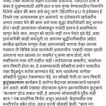
नव्वद टक्के लोकांची लक्षणे ठराविक असायची. एकंदरीत डोके व
कंबर हे दुखण्यासाठी आणि हात व पाय मुंग्या येण्यासाठीच निसर्गाने
दिलेले आहेत की काय असे वाटू लागे. व्हिटामिन B12 चे इंजेक्शन हे
तिथले एक अत्यावश्यक ड्रग असायचे. या इंजेक्शनने खरोखरीच
अंगात ताकद येते की काय असे मला सुद्धा शेवटीशेवटी वाटू लागलं
होतं ! काही आजारांवर लोकांकडून गावठी इलाज हे प्राथमिकता
म्हणून केले जात. त्यातून बरे वाटले नाही तरच पेशंट इथे येई. अशा
इलाजांपैकी काही समजुती तर आपल्या बुद्धीपलीकडील आहेत.
कावीळ झालेला माणूस जेव्हा आपल्याकडे यायचा तेव्हा त्याच्या
गळ्यात ती विशिष्ट माळ घातलेली असायचीच. एखादी जखम झाली
असताना भात खाल्ला तर जखमेत पू कसा काय होतो, याचे
स्पष्टीकरण मला तरी माहीत नाही ! सर्पदंशाच्या बाबतीत, चावलेला
साप विषारी होता का, हे ठरवण्यासाठी कोंबडीचा प्रयोग गावातील
एका वैदूकडून सर्रास करण्यात येई. साप चावलेल्या जागेवर
कोंबडीचे गुद्द्वार टेकवण्यात येई; जर कोंबडी मेली तर साप विषारी.
कुटुंबकल्याण
कार्यक्रम हे आरोग्य केंद्राच्या कामकाजाचे महत्त्वाचे
अंग असते. बाकी एखाद्या जोडप्याला मुलगा झाल्याशिवाय कुटुंबाचे
‘कल्याण’ होऊ शकत नाही, हे आपल्या लोकशाहीचे दुर्दैव नाही
काय ? एक प्रासंगिक विनोद अजून आठवतो. केंद्रांमधील एक
मल्टीपर्पज वर्कर होता. सहज घरची चौकशी केली, “काय मग.