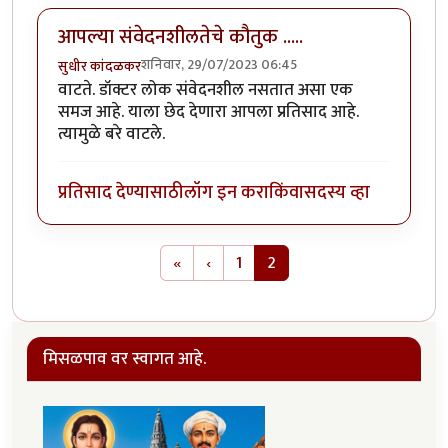
आपल्या संवेदनशीलतेचे कौतुक .....
शनिवार, 29/07/2023 06:45
सुधीर कांदळकर
वाटते. डॉक्टर लोक संवेदनशील नसतात असा एक
समज आहे. याला छेद देणारा आपला प्रतिसाद आहे.
त्यामुळे बरे वाटले.
प्रतिसाद देण्यासाठी
लॉग इन करा
किंवा
सदस्य व्हा
Pagination
First page
Previous page
«
‹
1
2
मिसळपाव वर स्वागत आहे.