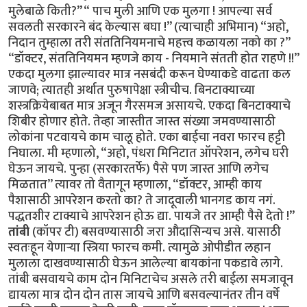
मुलेबाळे किती?” “ पाच मुली आणि एक मुलगा ! आपल्या सर्व
सवलती सरकारने बंद केल्यास बघा !” (त्याचाही अभिमान) “अहो,
निदान तुम्हाला तरी संततिनियमनाचे महत्त्व कळायला नको का ?”
“डॉक्टर, संततिनियमन म्हणजे काय - नियमाने संतती होत राहणे !!”
एकदा मुलगा झाल्यावर मात्र नसबंदी करून घेण्याकडे वाढता कल
जाणवे; त्यातही अर्थात पुरुषापेक्षा स्त्रीचीच. बिनटाक्याच्या
शस्त्रक्रियेबाबत मात्र अजून गैरसमज असायचे. एकदा बिनटाक्याचे
शिबीर होणार होते. तेव्हा जास्तीत जास्त संख्या जमवण्यासाठी
लोकांना पटवायचे काम चालू होते. एका बाईचा नवरा फारच हट्टी
निघाला. मी म्हणालो, “अहो, पंधरा मिनिटात ऑपरेशन, लगेच घरी
घेऊन जायचे. पुन्हा (सरकारतर्फे) पैसे पण जास्त आणि लगेच
मिळतात” त्यावर तो वैतागून म्हणाला, “डॉक्टर, आम्ही काय
पैशासाठी आपरेशन करतो का? ते जादूवाली भानगड काय नगं.
पद्धतशीर टाक्याचे आपरेशन होऊ द्या. पायजे तर आम्ही पैसे देतो !”
तांबी
(कॉपर टी) बसवण्यासाठी जरा औदासिन्यच असे. यासाठी
स्वतःहून येणाऱ्या स्त्रिया फारच कमी. त्यामुळे ओपीडीत लहान
मुलाला दाखवण्यासाठी घेऊन आलेल्या बायकांना पकडावे लागे.
तांबी बसवायचे काम दोन मिनिटाचेच असले तरी बाईला समजावून
द्यायला मात्र दोन दोन तास जायचे आणि बसवल्यानंतर तीन वर्षे