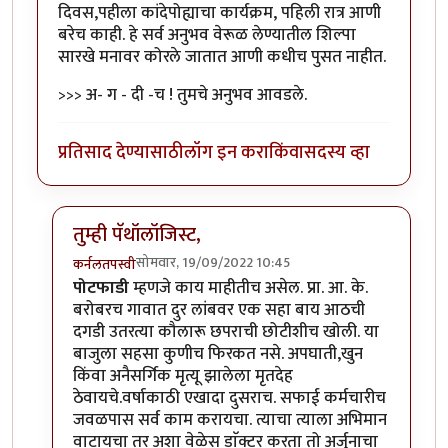
दिवस,पहीला कांदेपोह्याचा कार्यक्रम, पहिली रात्र आणी
बरेच काही. हे सर्व अनुभव वेरूळ लेण्यातील शिल्पा
सारखे मनावर कोरले जातात आणी कधीच पुसत नाहीत.
>>> अ- ग - दी -च ! तुमचे अनुभव आवडले.
प्रतिसाद देण्यासाठी
लॉग इन करा
किंवा
सदस्य व्हा
तुम्ही पॅथॉलॉजिस्ट,
सोमवार, 19/09/2022 10:45
कर्नलतपस्वी
In reply to
धन्यवाद !
by
हेमंतकुमार
पोटफाडी
म्हणजे काय माहीतीच असेल. प्रा. आ. के.
बरोबरच गावात दुर लांबवर एक सहा बाय आठची
दगडी उतरत्या कौलारू छपराची छोटीशीच खोली. या
बाजुला सहसा कुणीच फिरकत नसे. अपघाती,खुन
किंवा अनैसर्गिक मृत्यू झालेला मृतदेह
ठेवायचे.वर्षाकाठी एखादा दुसराच. सफाई कर्मचारीच
जवळपास सर्व काम करायचा. त्याचा त्याला अभिमान
वाटायचा तर अशा वेळेस डाॅक्टर करता तो अर्जुनाचा