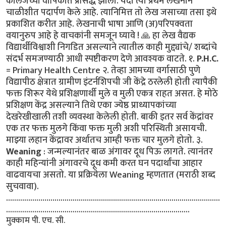
कॉलेजच्या वार्षिकात प्रसिद्ध झाला. यंदा त्या प्रथम लेखनाने
चाळीशीत पदार्पण केले आहे. त्यानिमित्त तो लेख जसाच्या तसा इथे
प्रकाशित करीत आहे. लेखनाची भाषा आणि (अ)परिपक्वता
वयानुरुप आहे हे वाचकांनी समजून घ्यावे ! 🙏 हा लेख वैद्यक
विद्यार्थीविश्वाशी निगडित असल्याने त्यातील काही मुद्द्यांचे/ शब्दांचे
संदर्भ समजण्याठी आधी स्पष्टीकरण देणे आवश्यक वाटते. १.
P.H.C.
= Primary Health Centre २. तेव्हा आमच्या वर्गासाठी पुणे
विद्यापीठ क्षेत्रात ग्रामीण इंटर्नशिपची जी केंद्रे ठरलेली होती त्यापैकी
फक्त शिरूर येथे प्रशिक्षणार्थी मुले व मुली एकत्र राहत असत. हे मोठे
प्रशिक्षण केंद्र असल्याने तिथे एका ज्येष्ठ प्राध्यापकांच्या
देखरेखीखाली तशी व्यवस्था केलेली होती. बाकी इतर सर्व केंद्रांवर
एक तर फक्त मुलगे किंवा फक्त मुली अशी परिस्थिती असायची.
माझ्या लहान केंद्रावर अर्थातच आम्ही फक्त चार मुलगे होतो. ३.
Weaning
: जन्मल्यानंतर बाळ अंगावर दूध पिऊ लागते. त्यानंतर
काही महिन्यांनी अंगावरचे दूध कमी करत घन पदार्थांचा आहार
वाढवायचा असतो. या प्रक्रियेला Weaning म्हणतात (मराठी शब्द
सुचवावा).
…………………………………………………………………...............................
...........................................................................................
मुक्काम पी. एच. सी.