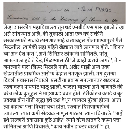
जेव्हा शासकीय महाविद्यालयातून थर्ड एमबीबीएस पास झालो तेव्हा
असे सांगण्यात आले, की तुम्हाला आता एक वर्ष सक्तीने
सरकारसाठी राबावे लागणार आहे व त्याबद्दल पोटापाण्यापुरते पैसे
मिळतील. त्यापैकी सहा महिने खेड्यात जावे लागणार होते. “शिरूर
घ्या अन ऐश करा”, असे सिनिअर लोकांनी सांगितले. परंतु
आपल्याला हवे ते केंद्र मिळण्यासाठी ‘जे काही करावे लागते’, ते न
जमल्याने मला शिरूर मिळाले नाही. अखेर माझी अन्य एका
खेड्यातील प्राथमिक आरोग्य केंद्रात नेमणूक झाली. मग दुसऱ्या
दिवशी प्रवासास निघालो. एसटीचा प्रवास संपल्यानंतर खडकाळ
रस्त्यावरून पायपीट चालू झाली. चालता चालता असे जाणवले की
बरेच लोक कुतूहलाने माझ्याकडे बघत होते. टेरीकॉटचे कपडे व बूट
एवढ्या दोन गोष्टी सुद्धा इथे लक्ष वेधून घ्यायला पुरेशा होत्या. आता
त्या केंद्राचा पत्ता विचारायचा होता. रस्त्यात दिसणाऱ्यापैकी
त्यातल्या त्यात कमी खेडवळ माणूस गाठला. त्यांना विचारले, “अहो
इथे सरकारी दवाखाना कुठे आहे?” त्याने बरेच हातवारे करून पत्ता
सांगितला आणि विचारले, “काय नवीन डाक्टर वाटतं” “ हो,