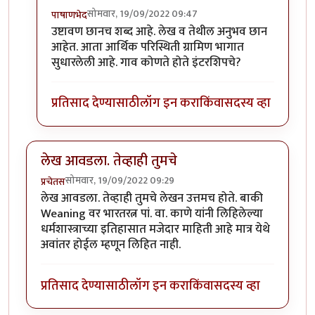
सोमवार, 19/09/2022 09:47
पाषाणभेद
In reply to
लेख आवडला..
by
ज्ञानोबाचे पैजार
उष्टावण छानच शब्द आहे. लेख व तेथील अनुभव छान
आहेत. आता आर्थिक परिस्थिती ग्रामिण भागात
सुधारलेली आहे. गाव कोणते होते इंटरशिपचे?
प्रतिसाद देण्यासाठी
लॉग इन करा
किंवा
सदस्य व्हा
लेख आवडला. तेव्हाही तुमचे
सोमवार, 19/09/2022 09:29
प्रचेतस
लेख आवडला. तेव्हाही तुमचे लेखन उत्तमच होते. बाकी
Weaning वर भारतरत्न पां. वा. काणे यांनी लिहिलेल्या
धर्मशास्त्राच्या इतिहासात मजेदार माहिती आहे मात्र येथे
अवांतर होईल म्हणून लिहित नाही.
प्रतिसाद देण्यासाठी
लॉग इन करा
किंवा
सदस्य व्हा