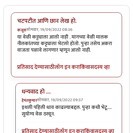
चटपटीत आणि छान लेख हो.
सोमवार, 19/09/2022 08:36
कंजूस
या वेळी कट्ट्याला आलो नाही . मागच्या वेळी मालक
नीलकांतच्या कट्ट्याला भेटलो होतो. पुन्हा तसेच अकरा
वाजता पळावे लागणार म्हणून आलो नाही.
प्रतिसाद देण्यासाठी
लॉग इन करा
किंवा
सदस्य व्हा
धन्यवाद हो ....
सोमवार, 19/09/2022 09:37
हेमंतकुमार
In reply to
चटपटीत आणि छान लेख हो.
by
कंजूस
इथली पहिली धाव काढल्याबद्दल. पुन्हा कधी भेटू.....
सुयोग्य वेळ ठरवून.
प्रतिसाद देण्यासाठी
लॉग इन करा
किंवा
सदस्य व्हा