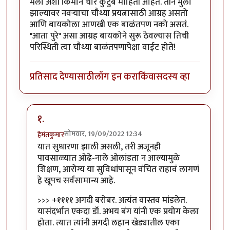
मला अशी किमान चार कुटुंबे माहिती आहेत. तीन मुली
झाल्यावर नवर्‍याचा चौथ्या प्रयत्नासाठी आग्रह असतो
आणि बायकोला आणखी एक बाळंतपण नको असतं.
"आता पुरे" असा आग्रह बायकोने सुरू ठेवल्यास तिची
परिस्थिती त्या चौथ्या बाळंतपणापेक्षा वाईट होते!
प्रतिसाद देण्यासाठी
लॉग इन करा
किंवा
सदस्य व्हा
१.
सोमवार, 19/09/2022 12:34
हेमंतकुमार
In reply to
रोचक आठवणी
by
तुषार काळभोर
यात सुधारणा झाली असली, तरी अजूनही
पावसाळ्यात ओढे-नाले ओलांडता न आल्यामुळे
शिक्षण, आरोग्य या सुविधांपासून वंचित राहावं लागणं
हे खूपच सर्वसामान्य आहे.
>>> +११११ अगदी बरोबर. अत्यंत वास्तव मांडलेत.
यासंदर्भात एकदा डॉ. अभय बंग यांनी एक प्रयोग केला
होता. त्यात त्यांनी अगदी लहान खेड्यातील एका