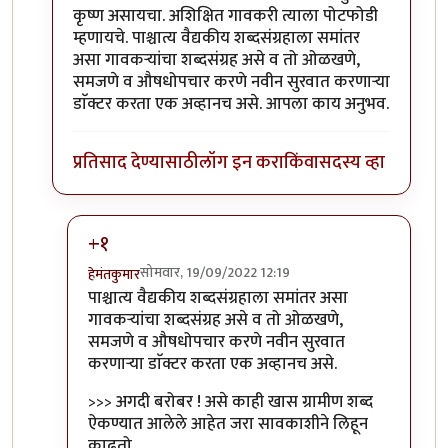
कृष्ण असायचा. अशिक्षित गावकरी त्याला पोटफोडी
म्हणायचे. पाश्चात्य वैद्यकीय शब्दसंग्रहाला समांतर
असा गावकऱ्यांचा शब्दसंग्रह असे व तो ओळखणे,
समजणे व औषधोपचार करणे नवीन सुरवात करणाऱ्या
डाॅक्टर करता एक अव्हानच असे. आपला काय अनुभव.
प्रतिसाद देण्यासाठी
लॉग इन करा
किंवा
सदस्य व्हा
+१
सोमवार, 19/09/2022 12:19
हेमंतकुमार
In reply to
तुम्ही पॅथॉलॉजिस्ट,
by
कर्नलतपस्वी
पाश्चात्य वैद्यकीय शब्दसंग्रहाला समांतर असा
गावकऱ्यांचा शब्दसंग्रह असे व तो ओळखणे,
समजणे व औषधोपचार करणे नवीन सुरवात
करणाऱ्या डाॅक्टर करता एक अव्हानच असे.
>>> अगदी बरोबर ! असे काही खास ग्रामीण शब्द
ऐकण्यात आलेले आहेत जरा सावकाशीने लिहून
काढतो