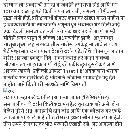
दरम्यान त्या प्रकाराची अगदी बारकाईने तपासणी होई आणि मग
100 ग्रॅम डाळ म्हणजे किती चमचे घ्यायची, असल्या गोष्टींवरून
सुद्धा चंपी होई. प्रशिक्षणार्थी डॉक्टर कामावर दांड्या मारत नाहीत ना
हे बघण्यासाठी या खात्यातर्फे अधूनमधून अचानक भेट दिली जाई.
एके दिवशी आमच्यावर अशी अचानक धाड पडली आणि आम्ही
चौघेही हजर पाहून ते लोकच आश्चर्यचकीत झाले ! अधूनमधून
आजूबाजूच्या लहान खेड्यांतील आरोग्य उपकेंद्रांना जावे लागे. या
भेटींमधून मात्र खऱ्या भारत देशाचे दर्शन घडे. तिथे जीपमधून जाताना
शरीर अक्षरशः ढवळून निघे. पावसाळ्यात तर काही गावच्या
ओढ्यानाल्यांना इतके पाणी येई, की एकीकडून दुसरीकडे जाणे
अशक्य व्हायचे. एकीकडे आपला ‘Insat 1 B’ अवकाशात भराऱ्या
मारतोय अन दुसरीकडे हे ओढेनाले लोकांना गावाबाहेर पडू देत
नाहीत. असे कितीतरी अडथळे आणि विसंगती.
अशा या लहान खेड्यातील (आपल्या भाषेत इंटिरियरमोस्ट)
समाजजीवनाचे दर्शन कित्येकदा मन हेलावून टाकणारे असे. दोन
वेळेस पुरेसे अन्न, कपड्यांचे दोन जोड आणि एक कौलारू घर एवढे
ज्याला प्राप्त झाले आहे तो खरोखरच इथला श्रीमंत म्हटला पाहिजे.
तीन रुपये रोजगारावर पोट भरणारी एखादी स्त्री, जर आपल्या दोन