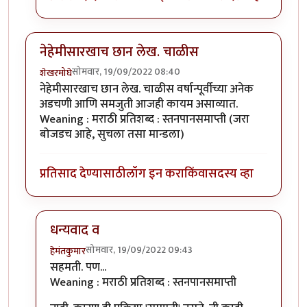
नेहेमीसारखाच छान लेख. चाळीस
सोमवार, 19/09/2022 08:40
शेखरमोघे
नेहेमीसारखाच छान लेख. चाळीस वर्षान्पूर्वीच्या अनेक
अडचणी आणि समजुती आजही कायम असाव्यात.
Weaning : मराठी प्रतिशब्द : स्तनपानसमाप्ती (जरा
बोजडच आहे, सुचला तसा मान्डला)
प्रतिसाद देण्यासाठी
लॉग इन करा
किंवा
सदस्य व्हा
धन्यवाद व
सोमवार, 19/09/2022 09:43
हेमंतकुमार
In reply to
नेहेमीसारखाच छान लेख. चाळीस
by
शेखरमोघे
सहमती. पण...
Weaning : मराठी प्रतिशब्द : स्तनपानसमाप्ती