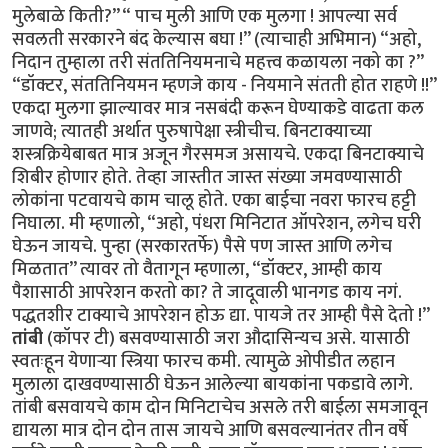
मुलेबाळे किती?” “ पाच मुली आणि एक मुलगा ! आपल्या सर्व
सवलती सरकारने बंद केल्यास बघा !” (त्याचाही अभिमान) “अहो,
निदान तुम्हाला तरी संततिनियमनाचे महत्त्व कळायला नको का ?”
“डॉक्टर, संततिनियमन म्हणजे काय - नियमाने संतती होत राहणे !!”
एकदा मुलगा झाल्यावर मात्र नसबंदी करून घेण्याकडे वाढता कल
जाणवे; त्यातही अर्थात पुरुषापेक्षा स्त्रीचीच. बिनटाक्याच्या
शस्त्रक्रियेबाबत मात्र अजून गैरसमज असायचे. एकदा बिनटाक्याचे
शिबीर होणार होते. तेव्हा जास्तीत जास्त संख्या जमवण्यासाठी
लोकांना पटवायचे काम चालू होते. एका बाईचा नवरा फारच हट्टी
निघाला. मी म्हणालो, “अहो, पंधरा मिनिटात ऑपरेशन, लगेच घरी
घेऊन जायचे. पुन्हा (सरकारतर्फे) पैसे पण जास्त आणि लगेच
मिळतात” त्यावर तो वैतागून म्हणाला, “डॉक्टर, आम्ही काय
पैशासाठी आपरेशन करतो का? ते जादूवाली भानगड काय नगं.
पद्धतशीर टाक्याचे आपरेशन होऊ द्या. पायजे तर आम्ही पैसे देतो !”
तांबी
(कॉपर टी) बसवण्यासाठी जरा औदासिन्यच असे. यासाठी
स्वतःहून येणाऱ्या स्त्रिया फारच कमी. त्यामुळे ओपीडीत लहान
मुलाला दाखवण्यासाठी घेऊन आलेल्या बायकांना पकडावे लागे.
तांबी बसवायचे काम दोन मिनिटाचेच असले तरी बाईला समजावून
द्यायला मात्र दोन दोन तास जायचे आणि बसवल्यानंतर तीन वर्षे