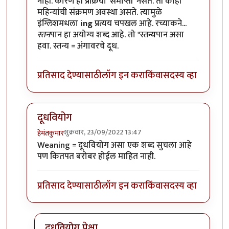
नाही. कारण ही प्रक्रिया 'समाप्ती' नसते. ती काही
महिन्यांची संक्रमण अवस्था असते. त्यामुळे
इंग्लिशमधला
ing
प्रत्यय चपखल आहे. रच्याकने...
स्तन
पान हा अयोग्य शब्द आहे. तो "स्त
न्य
पान असा
हवा. स्तन्य = अंगावरचे दूध.
प्रतिसाद देण्यासाठी
लॉग इन करा
किंवा
सदस्य व्हा
दूधवियोग
शुक्रवार, 23/09/2022 13:47
हेमंतकुमार
In reply to
नेहेमीसारखाच छान लेख. चाळीस
by
शेखरमोघे
Weaning = दूधवियोग असा एक शब्द सुचला आहे
पण कितपत बरोबर होईल माहित नाही.
प्रतिसाद देण्यासाठी
लॉग इन करा
किंवा
सदस्य व्हा
दूधवियोग पेक्षा...