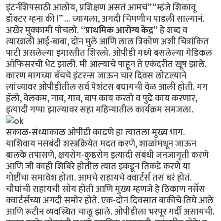
इंटर्नशिपसाठी आलोय, प्रशिक्षण असतं आमचं” “म्हंजे शिकावू
डॉक्टर म्हना की !” ... च्यायला, अगदी चिमणीच पाडली साल्यानं.
अखेर मुक्कामी पोचलो.
“प्राथमिक आरोग्य केंद्र”
हे शब्द व
त्याखाली आई-बाबा, दोन मुले आणि लाल त्रिकोण अशी चित्रांकित
पाटी असलेल्या इमारतीत शिरलो. ओपीडी मध्ये बसलेल्या मेडिकल
ऑफिसरची भेट झाली. मी आल्याचे पाहून ते एकंदरीत खूष झाले.
कारण मागच्या बॅचचे इंटरन्स जाऊन चार दिवस लोटल्याने
त्यांच्यावर ओपीडीतील सर्व पेशंटस बघायची वेळ आली होती. मग
हॅलो, वेलकम, नाव, गाव, बाप काय करतो व पुढे काय करणार,
इत्यादी गप्पा झाल्यावर सहा महिन्यातील कार्यक्रम समजला.
सकाळ-संध्याकाळ ओपीडी काढणे हा त्यातला मुख्य भाग.
याशिवाय नसबंदी शस्त्रक्रियेत मदत करणे, शाळांमधून जाऊन
बालके तपासणे, क्षयरोग-कुष्ठरोग इत्यादी संबंधी जनजागृती करणे
आणि जी काही शिबिरे होतील त्यात इकडून तिकडे करणे या
गोष्टींचा समावेश होता. आमचे राहायचे क्वार्टर्स तसं बरं होतं.
चौघांची राहायची सोय होती आणि मुख्य म्हणजे हे ठिकाण नर्सेस
क्वार्टर्सच्या अगदी समोर होते. एक-दोन दिवसात बाकीचे तिघे आले
आणि रूटीन व्यवस्थित चालू झाले. ओपीडीला भरपूर गर्दी असायची.