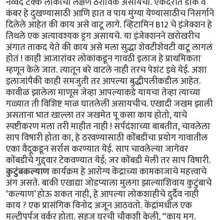
नव्वद टक्के लोकांची लक्षणे ठराविक असायची. एकंदरीत डोके व
कंबर हे दुखण्यासाठी आणि हात व पाय मुंग्या येण्यासाठीच निसर्गाने
दिलेले आहेत की काय असे वाटू लागे. व्हिटामिन B12 चे इंजेक्शन हे
तिथले एक अत्यावश्यक ड्रग असायचे. या इंजेक्शनने खरोखरीच
अंगात ताकद येते की काय असे मला सुद्धा शेवटीशेवटी वाटू लागलं
होतं ! काही आजारांवर लोकांकडून गावठी इलाज हे प्राथमिकता
म्हणून केले जात. त्यातून बरे वाटले नाही तरच पेशंट इथे येई. अशा
इलाजांपैकी काही समजुती तर आपल्या बुद्धीपलीकडील आहेत.
कावीळ झालेला माणूस जेव्हा आपल्याकडे यायचा तेव्हा त्याच्या
गळ्यात ती विशिष्ट माळ घातलेली असायचीच. एखादी जखम झाली
असताना भात खाल्ला तर जखमेत पू कसा काय होतो, याचे
स्पष्टीकरण मला तरी माहीत नाही ! सर्पदंशाच्या बाबतीत, चावलेला
साप विषारी होता का, हे ठरवण्यासाठी कोंबडीचा प्रयोग गावातील
एका वैदूकडून सर्रास करण्यात येई. साप चावलेल्या जागेवर
कोंबडीचे गुद्द्वार टेकवण्यात येई; जर कोंबडी मेली तर साप विषारी.
कुटुंबकल्याण
कार्यक्रम हे आरोग्य केंद्राच्या कामकाजाचे महत्त्वाचे
अंग असते. बाकी एखाद्या जोडप्याला मुलगा झाल्याशिवाय कुटुंबाचे
‘कल्याण’ होऊ शकत नाही, हे आपल्या लोकशाहीचे दुर्दैव नाही
काय ? एक प्रासंगिक विनोद अजून आठवतो. केंद्रांमधील एक
मल्टीपर्पज वर्कर होता. सहज घरची चौकशी केली, “काय मग.