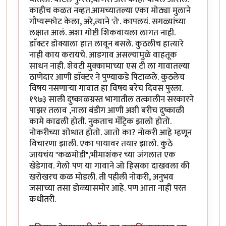
काहीच कळत नव्हत.आमच्यातल्या एका मोठ्या मुलाने
गौप्यस्फोट केला, अरे,त्याने 'ते'. कापलयं. सगळ्यांच्या
लक्षात आलं. अशा गोष्टी शिकवायला लागत नाही.
डाॅक्टर डोक्याला हात लावून बसले. कुठलीच हात्यारे
नाही काय करायचे. आडगाव असल्यामुळे वाहतूक
साधन नाही. शेवटी मुक्कामाच्या एस टी ला गावातल्या
ठाणेदार आणी डाॅक्टर ने पुण्याकडे पिटाळले. कुठलेच
विषय नसणाऱ्या गावात हा विषय बरेच दिवस पुरला.
१९७३ साली दुष्काळग्रस्त भागातील तत्कालीन सरकारने
पाझर तलाव ,नाला बंडीग आणी अशी बरीच दुष्काळी
कामे काढली होती. नुकताच मॅट्रिक झालो होतो.
नोकरीच्या शोधात होतो. जातो का? नोकरी आहे म्हणून
विचारणा झाली. एका पायावर तयार झालो. कुठे
जायचंय "कळमोडी",भीमाशंकर च्या जंगलात एक
खेडेगाव. गेलो पण या गावाने जो हिसका दाखवला की
खरोखरच कळ मोडली. ती पहीली नोकरी, अनुभव
जसाच्या तसा डोळ्यासमोर आहे. पण आता नाही परत
कधीतरी.