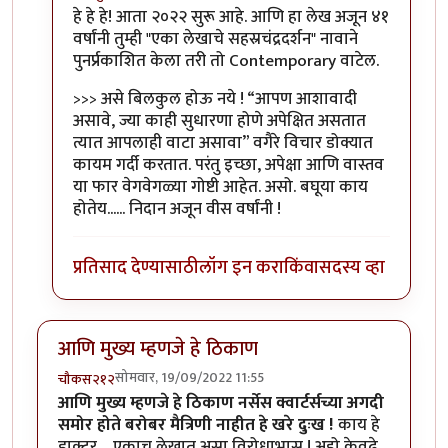
In reply to
रोचक आठवणी
by
तुषार काळभोर
हे हे हे! आता २०२२ सुरू आहे. आणि हा लेख अजून ४१
वर्षांनी तुम्ही "एका लेखाचे सहस्रचंद्रदर्शन" नावाने
पुनर्प्रकाशित केला तरी तो Contemporary वाटेल.
>>> असे बिलकुल होऊ नये ! “आपण आशावादी
असावे, ज्या काही सुधारणा होणे अपेक्षित असतात
त्यात आपलाही वाटा असावा” वगैरे विचार डोक्यात
कायम गर्दी करतात. परंतु इच्छा, अपेक्षा आणि वास्तव
या फार वेगवेगळ्या गोष्टी आहेत. असो. बघूया काय
होतेय...... निदान अजून वीस वर्षांनी !
प्रतिसाद देण्यासाठी
लॉग इन करा
किंवा
सदस्य व्हा
आणि मुख्य म्हणजे हे ठिकाण
सोमवार, 19/09/2022 11:55
चौकस२१२
आणि मुख्य म्हणजे हे ठिकाण नर्सेस क्वार्टर्सच्या अगदी
समोर होते बरोबर मैत्रिणी नाहीत हे खरे दुःख !
काय हे
डाक्टर ,, एकाच लेखात असा विरोधाभास ! अहो केवढे