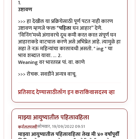
1.
उष्टावण
>>> हा देखील या प्रक्रियेसाठी पूर्ण पटत नाही कारण
उष्टावण म्हणजे फक्त “
पहिला
घन आहार” देणे.
‘विनिंग’मध्ये अंगावरचे दूध कमी करत करत संपूर्ण घन
आहाराकडे वाटचाल करणे असे अभिप्रेत आहे. त्यामुळे हा
सहा ते नऊ महिन्यांचा कालावधी असतो. " ing " चा
भाव शब्दात यावा. … 2.
Weaning वर भारतरत्न पां. वा. काणे
>>> रोचक. सवडीने अन्यत्र वाचू.
प्रतिसाद देण्यासाठी
लॉग इन करा
किंवा
सदस्य व्हा
माझ्या आयुष्यातील पहिलावहिला
सोमवार, 19/09/2022 09:51
कर्नलतपस्वी
माझ्या आयुष्यातील पहिलावहिला लेख मी ४० वर्षांपूर्वी