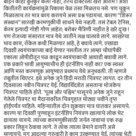
बाईने काही कुरकुर केली नाही, तरच डॉक्टरला खरा आराम ! अशा
कितीतरी कार्यक्रमांमुळे रिकामा वेळ तसा मिळतच नसे. पण चुकून
मिळालाच तर मात्र काय करायचे असा प्रश्न पडायचा. कारण “शिरूर
संस्थान” सारखी करमणुकीची साधने येथे नव्हती. तसं टेबल टेनिस,
कॅरम इत्यादी गोष्टी गौण आहेत; बरोबर मैत्रिणी नाहीत हे खरे दुःख !
पण रोजच्या संसारात मात्र येथे जातीने लक्ष घालावे लागे. साखरेचा
भाव काय, रॉकेल कधी मिळणार आहे, हे बघावे लागे. एखाद्या
दिवशी स्वयंपाकाच्या बाई येणार नसतील तर आम्हा चौघांपैकी
एकाला ओपीडीतून पळ काढून स्वयंपाकाची आघाडी बघावी लागे.
एक प्रकारे भावी आयुष्याचीच ही इंटर्नशिप नाही का? एक स्वस्त
आणि मस्त करमणूक आयुष्यात प्रथमच येथे अनुभवली. ती म्हणजे
तंबूतील थिएटर. इथे अनेक जुने हिंदी मराठी चित्रपट लागत. दर तीन
दिवसाला नवीन चित्रपट येई. विद्यार्थिदशेत असताना मोजकेच
चित्रपट पाहिले होते. ‘पूरब और पश्चिम’ पासूनचे अनेक जुने राहून
गेलेले चित्रपट या मैदानावरील चित्रगृहात मोठ्या चवीने तृप्त
होईपर्यंत पाहिले. महिन्यातील दोन शुक्रवार मात्र घातवार असायचे.
कारण या दिवशी पुण्याहून इंटर्नशिप नियंत्रण खात्याचे लोक भेट
द्यायला यायचे. त्यांच्या करमणुकीसाठी जर्नल नावाचा एक रुक्ष
प्रकार लिहून ठेवावा लागे. ते लोक त्याला प्रेमाने डायरी असे
म्हणायचे. मग आदल्या गुरुवारी हे काम उरकण्यात येई. त्यांच्या भेटी