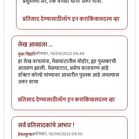
प्रचूवल्ली सर, एक वेगळा धागा जरूर यावा.
प्रतिसाद देण्यासाठी
लॉग इन करा
किंवा
सदस्य व्हा
लेख आवडला ...
सोमवार, 19/09/2022 09:48
मुक्त विहारि
हा लेख वाचतांना, मेळघाटातील मोहोर, ह्या पुस्तकाची
आठवण झाली.. मेळघाटात, असेच वातावरण आहे
डाॅक्टर कोल्हे यांच्यावर आधारीत पुस्तक आहे जमल्यास
जरूर वाचा
प्रतिसाद देण्यासाठी
लॉग इन करा
किंवा
सदस्य व्हा
सर्व प्रतिसादकांचे आभार !
सोमवार, 19/09/2022 09:50
हेमंतकुमार