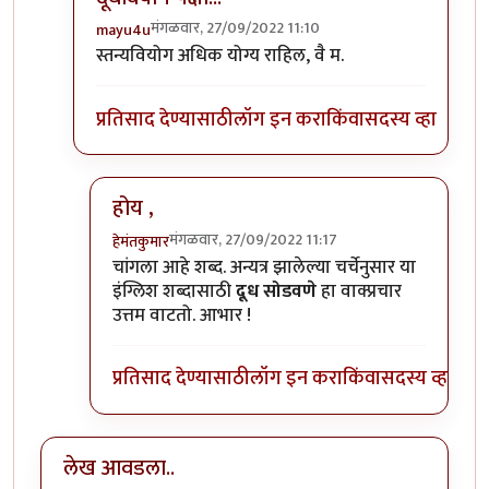
मंगळवार, 27/09/2022 11:10
mayu4u
In reply to
दूधवियोग
by
हेमंतकुमार
स्तन्यवियोग अधिक योग्य राहिल, वै म.
प्रतिसाद देण्यासाठी
लॉग इन करा
किंवा
सदस्य व्हा
होय ,
मंगळवार, 27/09/2022 11:17
हेमंतकुमार
In reply to
दूधवियोग पेक्षा...
by
mayu4u
चांगला आहे शब्द. अन्यत्र झालेल्या चर्चेनुसार या
इंग्लिश शब्दासाठी
दूध सोडवणे
हा वाक्प्रचार
उत्तम वाटतो. आभार !
प्रतिसाद देण्यासाठी
लॉग इन करा
किंवा
सदस्य व्हा
लेख आवडला..