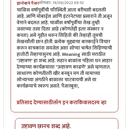
सोमवार, 19/09/2022 09:10
ज्ञानोबाचे पैजार
चाळिस वर्षापूर्वीची परिस्थिती आता बरीचशी बदलली
आहे. आणि मोबाईल आणि इंटरनेटच्या प्रसाराने ती अजून
वेगाने बदलत आहे. चाळीस वर्षांपूर्वीचा लेख तुम्ही
जसाच्या तसा दिला आहे (कोणतेही इतर संस्कार न
करता) असे गृहीत धरुन लिहितो की तेव्हाही तुमची
लेखनशैली छान होती. प्रत्येक मुद्द्याचा बारकाईने विचार
करुन वाचकांना समजेल अशा सोप्या भाषेत लिहिण्याची
हातोटी तेव्हापासुनच आहे. Weaning साठी मराठीत
"उष्टावण" हा शब्द आहे. लहान बाळांना पहिला घन आहार
देण्याच्या कार्यक्रमाला "ऊष्टावण काढणे" असे म्हणतात.
साधारण कोणतीतरी खीर बनवून मग ती मामाच्या
सोन्याच्या अंगठीने बाळाला चाटवायची असे या
कार्यक्रमाचे स्वरुप असते. पैजारबुवा,
प्रतिसाद देण्यासाठी
लॉग इन करा
किंवा
सदस्य व्हा
उष्टावण छानच शब्द आहे.