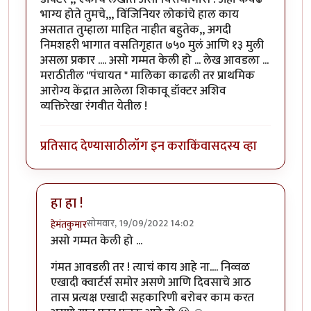
भाग्य होते तुमचे,,, विंजिनियर लोकांचे हाल काय
असतात तुम्हाला माहित नाहीत बहुतेक,, अगदी
निमशहरी भागात वसतिगृहात ७५० मुलं आणि १३ मुली
असला प्रकार .... असो गम्मत केली हो ... लेख आवडला ...
मराठीतील "पंचायत " मालिका काढली तर प्राथमिक
आरोग्य केंद्रात आलेला शिकावू डॉक्टर अशिव
व्यक्तिरेखा रंगवीत येतील !
प्रतिसाद देण्यासाठी
लॉग इन करा
किंवा
सदस्य व्हा
हा हा !
सोमवार, 19/09/2022 14:02
हेमंतकुमार
In reply to
आणि मुख्य म्हणजे हे ठिकाण
by
चौकस२१२
असो गम्मत केली हो ...
गंमत आवडली तर ! त्याचं काय आहे ना.... निव्वळ
एखादी क्वार्टर्स समोर असणे आणि दिवसाचे आठ
तास प्रत्यक्ष एखादी सहकारिणी बरोबर काम करत