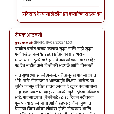
प्रतिसाद देण्यासाठी
लॉग इन करा
किंवा
सदस्य व्हा
रोचक आठवणी
सोमवार, 19/09/2022 11:50
तुषार काळभोर
चाळीस वर्षात फरक पडलाय सुद्धा आणि नाही सुद्धा.
एकीकडे आपला ‘Insat 1 B’ अवकाशात भराऱ्या
मारतोय अन दुसरीकडे हे ओढेनाले लोकांना गावाबाहेर
पडू देत नाहीत. असे कितीतरी अडथळे आणि विसंगती.
यात सुधारणा झाली असली, तरी अजूनही पावसाळ्यात
ओढे-नाले ओलांडता न आल्यामुळे शिक्षण, आरोग्य या
सुविधांपासून वंचित राहावं लागणं हे खूपच सर्वसामान्य
आहे. एक जवळचं उदाहरण. मांजरी खुर्द नदीच्या पलिकडे
आहे. पावसाळ्यात (वेगवेगळे) ८-१० दिवस नदीवरचा
पूल पाण्याखाली जातो आणि हडपसर किंवा पुण्यात
येणार्‍या विद्यार्थ्यांचा खोळंबा होतो. नोकरदार आणि