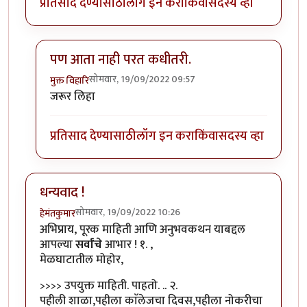
प्रतिसाद देण्यासाठी
लॉग इन करा
किंवा
सदस्य व्हा
पण आता नाही परत कधीतरी.
सोमवार, 19/09/2022 09:57
मुक्त विहारि
In reply to
माझ्या आयुष्यातील पहिलावहिला
by
कर्नलतपस्व
जरूर लिहा
प्रतिसाद देण्यासाठी
लॉग इन करा
किंवा
सदस्य व्हा
धन्यवाद !
सोमवार, 19/09/2022 10:26
हेमंतकुमार
अभिप्राय, पूरक माहिती आणि अनुभवकथन याबद्दल
आपल्या
सर्वांचे
आभार ! १. ,
मेळघाटातील मोहोर,
>>>> उपयुक्त माहिती. पाहतो. .. २.
पहीली शाळा,पहीला काॅलेजचा दिवस,पहीला नोकरीचा