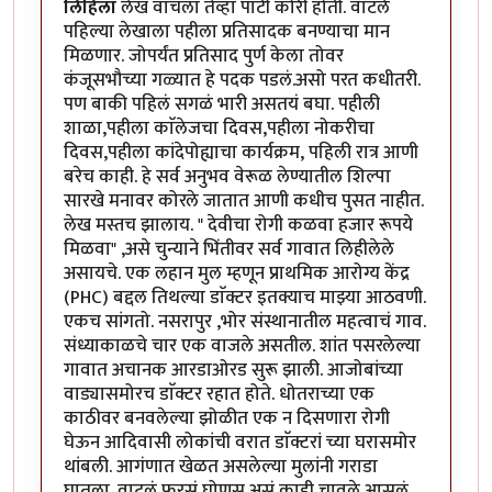
लिहिला
लेख वाचला तेव्हा पाटी कोरी होती. वाटले
पहिल्या लेखाला पहीला प्रतिसादक बनण्याचा मान
मिळणार. जोपर्यंत प्रतिसाद पुर्ण केला तोवर
कंजूसभौच्या गळ्यात हे पदक पडलं.असो परत कधीतरी.
पण बाकी पहिलं सगळं भारी असतयं बघा. पहीली
शाळा,पहीला काॅलेजचा दिवस,पहीला नोकरीचा
दिवस,पहीला कांदेपोह्याचा कार्यक्रम, पहिली रात्र आणी
बरेच काही. हे सर्व अनुभव वेरूळ लेण्यातील शिल्पा
सारखे मनावर कोरले जातात आणी कधीच पुसत नाहीत.
लेख मस्तच झालाय. " देवीचा रोगी कळवा हजार रूपये
मिळवा" ,असे चुन्याने भिंतीवर सर्व गावात लिहीलेले
असायचे. एक लहान मुल म्हणून प्राथमिक आरोग्य केंद्र
(PHC) बद्दल तिथल्या डाॅक्टर इतक्याच माझ्या आठवणी.
एकच सांगतो. नसरापुर ,भोर संस्थानातील महत्वाचं गाव.
संध्याकाळचे चार एक वाजले असतील. शांत पसरलेल्या
गावात अचानक आरडाओरड सुरू झाली. आजोबांच्या
वाड्यासमोरच डाॅक्टर रहात होते. धोतराच्या एक
काठीवर बनवलेल्या झोळीत एक न दिसणारा रोगी
घेऊन आदिवासी लोकांची वरात डाॅक्टरां च्या घरासमोर
थांबली. आगंणात खेळत असलेल्या मुलांनी गराडा
घातला. वाटलं फुरसं,घोणस असं काही चावले आसलं.