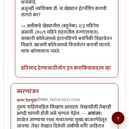
In reply to
वा डॉक्टर
by
राजेंद्र मेहेंदळे
धन्यवाद.
अजुनही नवशिक्या डॉ. ना खेड्यात ईटर्नशिप करावी
लागते का?
>> अलीकडे खेड्यातील (बहुतेक) २/३ महिनेच
असावी. (१०/९ महिने शहरातील रुग्णालयात).
सरकारी कॉलेजमध्ये इंटरनशिपचे बर्यापैकी विद्यावेतन
मिळते. खाजगी कॉलेजमध्ये विनावेतन करावी लागते.
माफ कोणालाच नसते.
प्रतिसाद देण्यासाठी
लॉग इन करा
किंवा
सदस्य व्हा
स्मरणरंजन
सोमवार, 19/09/2022 17:30
वामन देशमुख
तुमचं पाहिलंवहिलं लिखाण आवडलं. लेखनशैली तेंव्हाही
अगदी चांगली होती असे म्हणता येईल. ---
अवांतर:
↑
शाळेत जाण्याचा रस्ता गावातल्या मुख्य बाजारपेठेतून
जायचा. तेंव्हा लेखात दिलेली तांबीची वगैरे जाहिरात