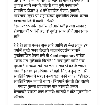
तातडीच्या रुग्णांना वाघोली-खराडी मार्गे हडपसर किंवा
पुण्यात न्यावे लागते. मांजरी गाव पुणे मनपामध्ये
समाविष्ठ होऊन ३-४ वर्षे झालीत. वेल्हा, मुळशी,
आंबेगाव, जुन्नर या सह्याद्रीच्या कुशीतील खेड्या-वस्त्या-
वाड्यांची स्थिती कशी असेल?
“सन २००० पर्यंत सर्वांसाठी आरोग्य” हे स्वप्न साकार
होण्याआधी ‘गरिबी हटाव’ पूर्णतः साध्य होणे आवश्यक
आहे.
हे हे हे! आता २०२२ सुरू आहे. आणि हा लेख अजून ४१
वर्षांनी तुम्ही "एका लेखाचे सहस्रचंद्रदर्शन" नावाने
पुनर्प्रकाशित केला तरी तो Contemporary वाटेल.
“काय मग. मुलेबाळे किती?” “ पाच मुली आणि एक
मुलगा ! आपल्या सर्व सवलती सरकारने बंद केल्यास
बघा !” (त्याचाही अभिमान) “अहो, निदान तुम्हाला तरी
संततिनियमनाचे महत्त्व कळायला नको का ?” “डॉक्टर,
संततिनियमन म्हणजे काय - नियमाने संतती होत राहणे
!!” एकदा मुलगा झाल्यावर मात्र नसबंदी करून
घेण्याकडे वाढता कल जाणवे; त्यातही अर्थात पुरुषापेक्षा
स्त्रीचीच.