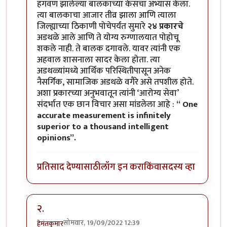
हगवण झालेल्या बालकाच्या केसचा अभ्यास केला.
त्या बालकाचा आजार तीव्र झाला आणि त्याला
जिल्ह्याच्या ठिकाणी पोचेपर्यंत सुमारे
२४ प्रकारचे
अडथळे आले आणि ते योग्य रुग्णालयात पोहोचू
शकले नाही. ते बालक दगावले. यावर त्यांनी एक
अहवाल शासनाला सादर केला होता. त्या
अडथळ्यांमध्ये आर्थिक परिस्थितीपासून अनेक
नैसर्गिक, सामाजिक अडथळे वगैरे असे तपशील होते.
अशा प्रकारच्या अनुभवातून त्यांनी ‘आरोग्य सेवा’
संदर्भात एक छान विचार असा मांडलेला आहे :
“ One
accurate measurement is infinitely
superior to a thousand intelligent
opinions”.
प्रतिसाद देण्यासाठी
लॉग इन करा
किंवा
सदस्य व्हा
२.
सोमवार, 19/09/2022 12:39
हेमंतकुमार