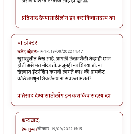
असणे यात फार फरक आहे हो 😀 🙏
प्रतिसाद देण्यासाठी
लॉग इन करा
किंवा
सदस्य व्हा
वा डॉक्टर
सोमवार, 19/09/2022 14:47
राजेंद्र मेहेंदळे
खुसखुशीत लेख आहे. आपली लेखनशैली तेव्हाही छान
होती असे मत नोंदवतो. अजुनही नवशिक्या डॉ. ना
खेड्यात ईटर्नशिप करावी लागते का? की प्रायव्हेट
कॉलेजमधुन शिकलेल्यांना सवलत असते?
प्रतिसाद देण्यासाठी
लॉग इन करा
किंवा
सदस्य व्हा
धन्यवाद.
सोमवार, 19/09/2022 15:15
हेमंतकुमार