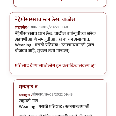
नेहेमीसारखाच छान लेख. चाळीस
सोमवार, 19/09/2022 08:40
शेखरमोघे
नेहेमीसारखाच छान लेख. चाळीस वर्षान्पूर्वीच्या अनेक
अडचणी आणि समजुती आजही कायम असाव्यात.
Weaning : मराठी प्रतिशब्द : स्तनपानसमाप्ती (जरा
बोजडच आहे, सुचला तसा मान्डला)
प्रतिसाद देण्यासाठी
लॉग इन करा
किंवा
सदस्य व्हा
धन्यवाद व
सोमवार, 19/09/2022 09:43
हेमंतकुमार
In reply to
नेहेमीसारखाच छान लेख. चाळीस
by
शेखरमोघे
सहमती. पण...
Weaning : मराठी प्रतिशब्द : स्तनपानसमाप्ती