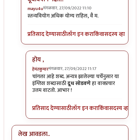
मंगळवार, 27/09/2022 11:10
mayu4u
In reply to
दूधवियोग
by
हेमंतकुमार
स्तन्यवियोग अधिक योग्य राहिल, वै म.
प्रतिसाद देण्यासाठी
लॉग इन करा
किंवा
सदस्य व्हा
होय ,
मंगळवार, 27/09/2022 11:17
हेमंतकुमार
In reply to
दूधवियोग पेक्षा...
by
mayu4u
चांगला आहे शब्द. अन्यत्र झालेल्या चर्चेनुसार या
इंग्लिश शब्दासाठी
दूध सोडवणे
हा वाक्प्रचार
उत्तम वाटतो. आभार !
प्रतिसाद देण्यासाठी
लॉग इन करा
किंवा
सदस्य व्हा
लेख आवडला..