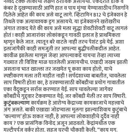
नव्वद टक्के लोकांची लक्षणे ठराविक असायची. एकंदरीत डोके व
कंबर हे दुखण्यासाठी आणि हात व पाय मुंग्या येण्यासाठीच निसर्गाने
दिलेले आहेत की काय असे वाटू लागे. व्हिटामिन B12 चे इंजेक्शन हे
तिथले एक अत्यावश्यक ड्रग असायचे. या इंजेक्शनने खरोखरीच
अंगात ताकद येते की काय असे मला सुद्धा शेवटीशेवटी वाटू लागलं
होतं ! काही आजारांवर लोकांकडून गावठी इलाज हे प्राथमिकता
म्हणून केले जात. त्यातून बरे वाटले नाही तरच पेशंट इथे येई. अशा
इलाजांपैकी काही समजुती तर आपल्या बुद्धीपलीकडील आहेत.
कावीळ झालेला माणूस जेव्हा आपल्याकडे यायचा तेव्हा त्याच्या
गळ्यात ती विशिष्ट माळ घातलेली असायचीच. एखादी जखम झाली
असताना भात खाल्ला तर जखमेत पू कसा काय होतो, याचे
स्पष्टीकरण मला तरी माहीत नाही ! सर्पदंशाच्या बाबतीत, चावलेला
साप विषारी होता का, हे ठरवण्यासाठी कोंबडीचा प्रयोग गावातील
एका वैदूकडून सर्रास करण्यात येई. साप चावलेल्या जागेवर
कोंबडीचे गुद्द्वार टेकवण्यात येई; जर कोंबडी मेली तर साप विषारी.
कुटुंबकल्याण
कार्यक्रम हे आरोग्य केंद्राच्या कामकाजाचे महत्त्वाचे
अंग असते. बाकी एखाद्या जोडप्याला मुलगा झाल्याशिवाय कुटुंबाचे
‘कल्याण’ होऊ शकत नाही, हे आपल्या लोकशाहीचे दुर्दैव नाही
काय ? एक प्रासंगिक विनोद अजून आठवतो. केंद्रांमधील एक
मल्टीपर्पज वर्कर होता. सहज घरची चौकशी केली, “काय मग.