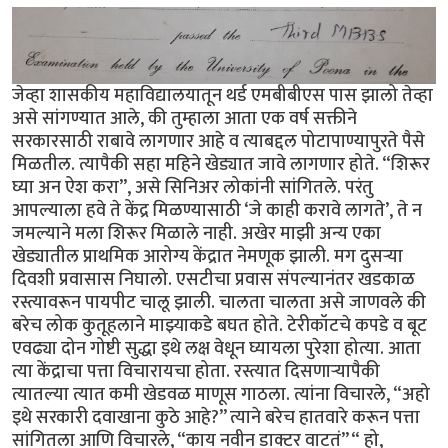
जेव्हा शासकीय महाविद्यालयातून थर्ड एमबीबीएस पास झालो तेव्हा
असे सांगण्यात आले, की तुम्हाला आता एक वर्ष सक्तीने
सरकारसाठी राबावे लागणार आहे व त्याबद्दल पोटापाण्यापुरते पैसे
मिळतील. त्यापैकी सहा महिने खेड्यात जावे लागणार होते. “शिरूर
घ्या अन ऐश करा”, असे सिनिअर लोकांनी सांगितले. परंतु
आपल्याला हवे ते केंद्र मिळण्यासाठी ‘जे काही करावे लागते’, ते न
जमल्याने मला शिरूर मिळाले नाही. अखेर माझी अन्य एका
खेड्यातील प्राथमिक आरोग्य केंद्रात नेमणूक झाली. मग दुसऱ्या
दिवशी प्रवासास निघालो. एसटीचा प्रवास संपल्यानंतर खडकाळ
रस्त्यावरून पायपीट चालू झाली. चालता चालता असे जाणवले की
बरेच लोक कुतूहलाने माझ्याकडे बघत होते. टेरीकॉटचे कपडे व बूट
एवढ्या दोन गोष्टी सुद्धा इथे लक्ष वेधून घ्यायला पुरेशा होत्या. आता
त्या केंद्राचा पत्ता विचारायचा होता. रस्त्यात दिसणाऱ्यापैकी
त्यातल्या त्यात कमी खेडवळ माणूस गाठला. त्यांना विचारले, “अहो
इथे सरकारी दवाखाना कुठे आहे?” त्याने बरेच हातवारे करून पत्ता
सांगितला आणि विचारले, “काय नवीन डाक्टर वाटतं” “ हो,