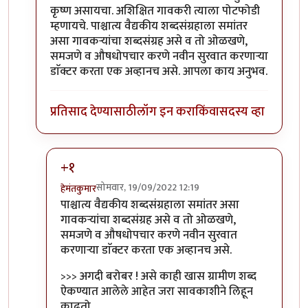
कृष्ण असायचा. अशिक्षित गावकरी त्याला पोटफोडी
म्हणायचे. पाश्चात्य वैद्यकीय शब्दसंग्रहाला समांतर
असा गावकऱ्यांचा शब्दसंग्रह असे व तो ओळखणे,
समजणे व औषधोपचार करणे नवीन सुरवात करणाऱ्या
डाॅक्टर करता एक अव्हानच असे. आपला काय अनुभव.
प्रतिसाद देण्यासाठी
लॉग इन करा
किंवा
सदस्य व्हा
+१
सोमवार, 19/09/2022 12:19
हेमंतकुमार
In reply to
तुम्ही पॅथॉलॉजिस्ट,
by
कर्नलतपस्वी
पाश्चात्य वैद्यकीय शब्दसंग्रहाला समांतर असा
गावकऱ्यांचा शब्दसंग्रह असे व तो ओळखणे,
समजणे व औषधोपचार करणे नवीन सुरवात
करणाऱ्या डाॅक्टर करता एक अव्हानच असे.
>>> अगदी बरोबर ! असे काही खास ग्रामीण शब्द
ऐकण्यात आलेले आहेत जरा सावकाशीने लिहून
काढतो