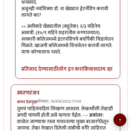
In reply to
वा डॉक्टर
by
राजेंद्र मेहेंदळे
धन्यवाद.
अजुनही नवशिक्या डॉ. ना खेड्यात ईटर्नशिप करावी
लागते का?
>> अलीकडे खेड्यातील (बहुतेक) २/३ महिनेच
असावी. (१०/९ महिने शहरातील रुग्णालयात).
सरकारी कॉलेजमध्ये इंटरनशिपचे बर्यापैकी विद्यावेतन
मिळते. खाजगी कॉलेजमध्ये विनावेतन करावी लागते.
माफ कोणालाच नसते.
प्रतिसाद देण्यासाठी
लॉग इन करा
किंवा
सदस्य व्हा
स्मरणरंजन
सोमवार, 19/09/2022 17:30
वामन देशमुख
तुमचं पाहिलंवहिलं लिखाण आवडलं. लेखनशैली तेंव्हाही
अगदी चांगली होती असे म्हणता येईल. ---
अवांतर:
↑
शाळेत जाण्याचा रस्ता गावातल्या मुख्य बाजारपेठेतून
जायचा. तेंव्हा लेखात दिलेली तांबीची वगैरे जाहिरात