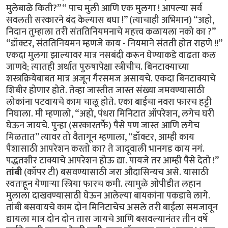
मुलेबाळे किती?” “ पाच मुली आणि एक मुलगा ! आपल्या सर्व
सवलती सरकारने बंद केल्यास बघा !” (त्याचाही अभिमान) “अहो,
निदान तुम्हाला तरी संततिनियमनाचे महत्त्व कळायला नको का ?”
“डॉक्टर, संततिनियमन म्हणजे काय - नियमाने संतती होत राहणे !!”
एकदा मुलगा झाल्यावर मात्र नसबंदी करून घेण्याकडे वाढता कल
जाणवे; त्यातही अर्थात पुरुषापेक्षा स्त्रीचीच. बिनटाक्याच्या
शस्त्रक्रियेबाबत मात्र अजून गैरसमज असायचे. एकदा बिनटाक्याचे
शिबीर होणार होते. तेव्हा जास्तीत जास्त संख्या जमवण्यासाठी
लोकांना पटवायचे काम चालू होते. एका बाईचा नवरा फारच हट्टी
निघाला. मी म्हणालो, “अहो, पंधरा मिनिटात ऑपरेशन, लगेच घरी
घेऊन जायचे. पुन्हा (सरकारतर्फे) पैसे पण जास्त आणि लगेच
मिळतात” त्यावर तो वैतागून म्हणाला, “डॉक्टर, आम्ही काय
पैशासाठी आपरेशन करतो का? ते जादूवाली भानगड काय नगं.
पद्धतशीर टाक्याचे आपरेशन होऊ द्या. पायजे तर आम्ही पैसे देतो !”
तांबी
(कॉपर टी) बसवण्यासाठी जरा औदासिन्यच असे. यासाठी
स्वतःहून येणाऱ्या स्त्रिया फारच कमी. त्यामुळे ओपीडीत लहान
मुलाला दाखवण्यासाठी घेऊन आलेल्या बायकांना पकडावे लागे.
तांबी बसवायचे काम दोन मिनिटाचेच असले तरी बाईला समजावून
द्यायला मात्र दोन दोन तास जायचे आणि बसवल्यानंतर तीन वर्षे