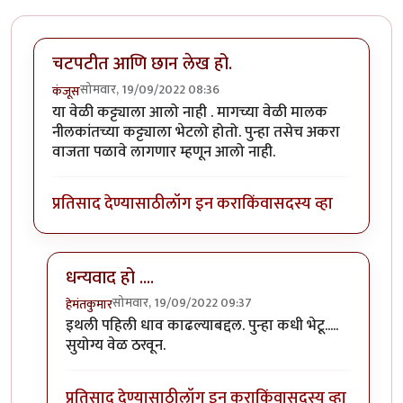
चटपटीत आणि छान लेख हो.
सोमवार, 19/09/2022 08:36
कंजूस
या वेळी कट्ट्याला आलो नाही . मागच्या वेळी मालक
नीलकांतच्या कट्ट्याला भेटलो होतो. पुन्हा तसेच अकरा
वाजता पळावे लागणार म्हणून आलो नाही.
प्रतिसाद देण्यासाठी
लॉग इन करा
किंवा
सदस्य व्हा
धन्यवाद हो ....
सोमवार, 19/09/2022 09:37
हेमंतकुमार
In reply to
चटपटीत आणि छान लेख हो.
by
कंजूस
इथली पहिली धाव काढल्याबद्दल. पुन्हा कधी भेटू.....
सुयोग्य वेळ ठरवून.
प्रतिसाद देण्यासाठी
लॉग इन करा
किंवा
सदस्य व्हा