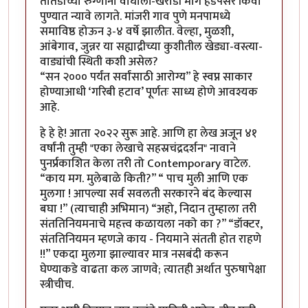
तातडीच्या रुग्णांना वाघोली-खराडी मार्गे हडपसर किंवा
पुण्यात न्यावे लागते. मांजरी गाव पुणे मनपामध्ये
समाविष्ठ होऊन ३-४ वर्षे झालीत. वेल्हा, मुळशी,
आंबेगाव, जुन्नर या सह्याद्रीच्या कुशीतील खेड्या-वस्त्या-
वाड्यांची स्थिती कशी असेल?
“सन २००० पर्यंत सर्वांसाठी आरोग्य” हे स्वप्न साकार
होण्याआधी ‘गरिबी हटाव’ पूर्णतः साध्य होणे आवश्यक
आहे.
हे हे हे! आता २०२२ सुरू आहे. आणि हा लेख अजून ४१
वर्षांनी तुम्ही "एका लेखाचे सहस्रचंद्रदर्शन" नावाने
पुनर्प्रकाशित केला तरी तो Contemporary वाटेल.
“काय मग. मुलेबाळे किती?” “ पाच मुली आणि एक
मुलगा ! आपल्या सर्व सवलती सरकारने बंद केल्यास
बघा !” (त्याचाही अभिमान) “अहो, निदान तुम्हाला तरी
संततिनियमनाचे महत्त्व कळायला नको का ?” “डॉक्टर,
संततिनियमन म्हणजे काय - नियमाने संतती होत राहणे
!!” एकदा मुलगा झाल्यावर मात्र नसबंदी करून
घेण्याकडे वाढता कल जाणवे; त्यातही अर्थात पुरुषापेक्षा
स्त्रीचीच.