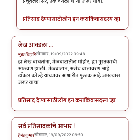
प्रचूवल्ली सर, एक वेगळा धागा जरूर यावा.
प्रतिसाद देण्यासाठी
लॉग इन करा
किंवा
सदस्य व्हा
लेख आवडला ...
सोमवार, 19/09/2022 09:48
मुक्त विहारि
हा लेख वाचतांना, मेळघाटातील मोहोर, ह्या पुस्तकाची
आठवण झाली.. मेळघाटात, असेच वातावरण आहे
डाॅक्टर कोल्हे यांच्यावर आधारीत पुस्तक आहे जमल्यास
जरूर वाचा
प्रतिसाद देण्यासाठी
लॉग इन करा
किंवा
सदस्य व्हा
सर्व प्रतिसादकांचे आभार !
सोमवार, 19/09/2022 09:50
हेमंतकुमार