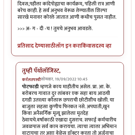
दिवस,पहीला कांदेपोह्याचा कार्यक्रम, पहिली रात्र आणी
बरेच काही. हे सर्व अनुभव वेरूळ लेण्यातील शिल्पा
सारखे मनावर कोरले जातात आणी कधीच पुसत नाहीत.
>>> अ- ग - दी -च ! तुमचे अनुभव आवडले.
प्रतिसाद देण्यासाठी
लॉग इन करा
किंवा
सदस्य व्हा
तुम्ही पॅथॉलॉजिस्ट,
सोमवार, 19/09/2022 10:45
कर्नलतपस्वी
In reply to
धन्यवाद !
by
हेमंतकुमार
पोटफाडी
म्हणजे काय माहीतीच असेल. प्रा. आ. के.
बरोबरच गावात दुर लांबवर एक सहा बाय आठची
दगडी उतरत्या कौलारू छपराची छोटीशीच खोली. या
बाजुला सहसा कुणीच फिरकत नसे. अपघाती,खुन
किंवा अनैसर्गिक मृत्यू झालेला मृतदेह
ठेवायचे.वर्षाकाठी एखादा दुसराच. सफाई कर्मचारीच
जवळपास सर्व काम करायचा. त्याचा त्याला अभिमान
वाटायचा तर अशा वेळेस डाॅक्टर करता तो अर्जुनाचा