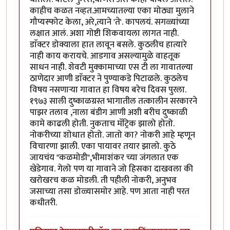
काहीच कळत नव्हत.आमच्यातल्या एका मोठ्या मुलाने
गौप्यस्फोट केला, अरे,त्याने 'ते'. कापलयं. सगळ्यांच्या
लक्षात आलं. अशा गोष्टी शिकवायला लागत नाही.
डाॅक्टर डोक्याला हात लावून बसले. कुठलीच हात्यारे
नाही काय करायचे. आडगाव असल्यामुळे वाहतूक
साधन नाही. शेवटी मुक्कामाच्या एस टी ला गावातल्या
ठाणेदार आणी डाॅक्टर ने पुण्याकडे पिटाळले. कुठलेच
विषय नसणाऱ्या गावात हा विषय बरेच दिवस पुरला.
१९७३ साली दुष्काळग्रस्त भागातील तत्कालीन सरकारने
पाझर तलाव ,नाला बंडीग आणी अशी बरीच दुष्काळी
कामे काढली होती. नुकताच मॅट्रिक झालो होतो.
नोकरीच्या शोधात होतो. जातो का? नोकरी आहे म्हणून
विचारणा झाली. एका पायावर तयार झालो. कुठे
जायचंय "कळमोडी",भीमाशंकर च्या जंगलात एक
खेडेगाव. गेलो पण या गावाने जो हिसका दाखवला की
खरोखरच कळ मोडली. ती पहीली नोकरी, अनुभव
जसाच्या तसा डोळ्यासमोर आहे. पण आता नाही परत
कधीतरी.