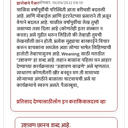
सोमवार, 19/09/2022 09:10
ज्ञानोबाचे पैजार
चाळिस वर्षापूर्वीची परिस्थिती आता बरीचशी बदलली
आहे. आणि मोबाईल आणि इंटरनेटच्या प्रसाराने ती अजून
वेगाने बदलत आहे. चाळीस वर्षांपूर्वीचा लेख तुम्ही
जसाच्या तसा दिला आहे (कोणतेही इतर संस्कार न
करता) असे गृहीत धरुन लिहितो की तेव्हाही तुमची
लेखनशैली छान होती. प्रत्येक मुद्द्याचा बारकाईने विचार
करुन वाचकांना समजेल अशा सोप्या भाषेत लिहिण्याची
हातोटी तेव्हापासुनच आहे. Weaning साठी मराठीत
"उष्टावण" हा शब्द आहे. लहान बाळांना पहिला घन आहार
देण्याच्या कार्यक्रमाला "ऊष्टावण काढणे" असे म्हणतात.
साधारण कोणतीतरी खीर बनवून मग ती मामाच्या
सोन्याच्या अंगठीने बाळाला चाटवायची असे या
कार्यक्रमाचे स्वरुप असते. पैजारबुवा,
प्रतिसाद देण्यासाठी
लॉग इन करा
किंवा
सदस्य व्हा
उष्टावण छानच शब्द आहे.