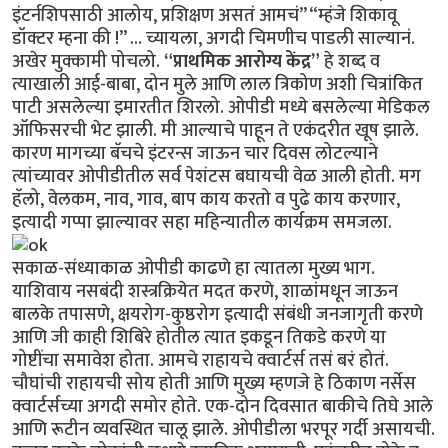
इंटर्नशिपसाठी आलोय, प्रशिक्षण असतं आमचं” “म्हंजे शिकावू
डॉक्टर म्हना की !” ... च्यायला, अगदी चिमणीच पाडली साल्यानं.
अखेर मुक्कामी पोचलो.
“प्राथमिक आरोग्य केंद्र”
हे शब्द व
त्याखाली आई-बाबा, दोन मुले आणि लाल त्रिकोण अशी चित्रांकित
पाटी असलेल्या इमारतीत शिरलो. ओपीडी मध्ये बसलेल्या मेडिकल
ऑफिसरची भेट झाली. मी आल्याचे पाहून ते एकंदरीत खूष झाले.
कारण मागच्या बॅचचे इंटरन्स जाऊन चार दिवस लोटल्याने
त्यांच्यावर ओपीडीतील सर्व पेशंटस बघायची वेळ आली होती. मग
हॅलो, वेलकम, नाव, गाव, बाप काय करतो व पुढे काय करणार,
इत्यादी गप्पा झाल्यावर सहा महिन्यातील कार्यक्रम समजला.
सकाळ-संध्याकाळ ओपीडी काढणे हा त्यातला मुख्य भाग.
याशिवाय नसबंदी शस्त्रक्रियेत मदत करणे, शाळांमधून जाऊन
बालके तपासणे, क्षयरोग-कुष्ठरोग इत्यादी संबंधी जनजागृती करणे
आणि जी काही शिबिरे होतील त्यात इकडून तिकडे करणे या
गोष्टींचा समावेश होता. आमचे राहायचे क्वार्टर्स तसं बरं होतं.
चौघांची राहायची सोय होती आणि मुख्य म्हणजे हे ठिकाण नर्सेस
क्वार्टर्सच्या अगदी समोर होते. एक-दोन दिवसात बाकीचे तिघे आले
आणि रूटीन व्यवस्थित चालू झाले. ओपीडीला भरपूर गर्दी असायची.