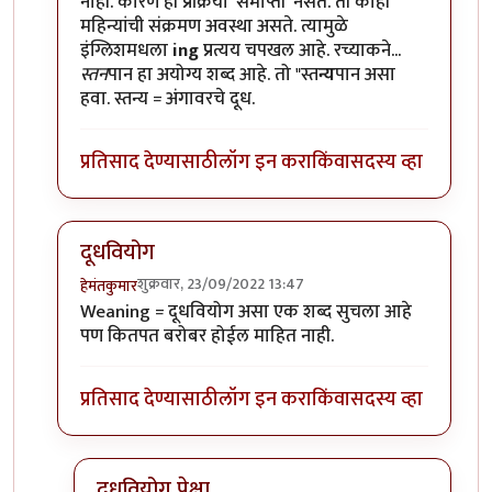
नाही. कारण ही प्रक्रिया 'समाप्ती' नसते. ती काही
महिन्यांची संक्रमण अवस्था असते. त्यामुळे
इंग्लिशमधला
ing
प्रत्यय चपखल आहे. रच्याकने...
स्तन
पान हा अयोग्य शब्द आहे. तो "स्त
न्य
पान असा
हवा. स्तन्य = अंगावरचे दूध.
प्रतिसाद देण्यासाठी
लॉग इन करा
किंवा
सदस्य व्हा
दूधवियोग
शुक्रवार, 23/09/2022 13:47
हेमंतकुमार
In reply to
नेहेमीसारखाच छान लेख. चाळीस
by
शेखरमोघे
Weaning = दूधवियोग असा एक शब्द सुचला आहे
पण कितपत बरोबर होईल माहित नाही.
प्रतिसाद देण्यासाठी
लॉग इन करा
किंवा
सदस्य व्हा
दूधवियोग पेक्षा...