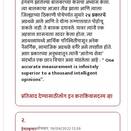
हगवण झालेल्या बालकाच्या केसचा अभ्यास केला.
त्या बालकाचा आजार तीव्र झाला आणि त्याला
जिल्ह्याच्या ठिकाणी पोचेपर्यंत सुमारे
२४ प्रकारचे
अडथळे आले आणि ते योग्य रुग्णालयात पोहोचू
शकले नाही. ते बालक दगावले. यावर त्यांनी एक
अहवाल शासनाला सादर केला होता. त्या
अडथळ्यांमध्ये आर्थिक परिस्थितीपासून अनेक
नैसर्गिक, सामाजिक अडथळे वगैरे असे तपशील होते.
अशा प्रकारच्या अनुभवातून त्यांनी ‘आरोग्य सेवा’
संदर्भात एक छान विचार असा मांडलेला आहे :
“ One
accurate measurement is infinitely
superior to a thousand intelligent
opinions”.
प्रतिसाद देण्यासाठी
लॉग इन करा
किंवा
सदस्य व्हा
२.
सोमवार, 19/09/2022 12:39
हेमंतकुमार