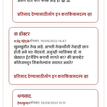
असणे यात फार फरक आहे हो 😀 🙏
प्रतिसाद देण्यासाठी
लॉग इन करा
किंवा
सदस्य व्हा
वा डॉक्टर
सोमवार, 19/09/2022 14:47
राजेंद्र मेहेंदळे
खुसखुशीत लेख आहे. आपली लेखनशैली तेव्हाही छान
होती असे मत नोंदवतो. अजुनही नवशिक्या डॉ. ना
खेड्यात ईटर्नशिप करावी लागते का? की प्रायव्हेट
कॉलेजमधुन शिकलेल्यांना सवलत असते?
प्रतिसाद देण्यासाठी
लॉग इन करा
किंवा
सदस्य व्हा
धन्यवाद.
सोमवार, 19/09/2022 15:15
हेमंतकुमार