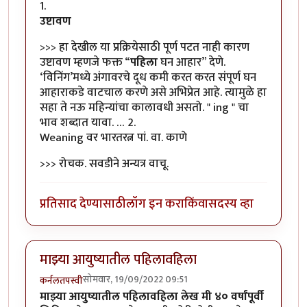
1.
उष्टावण
>>> हा देखील या प्रक्रियेसाठी पूर्ण पटत नाही कारण
उष्टावण म्हणजे फक्त “
पहिला
घन आहार” देणे.
‘विनिंग’मध्ये अंगावरचे दूध कमी करत करत संपूर्ण घन
आहाराकडे वाटचाल करणे असे अभिप्रेत आहे. त्यामुळे हा
सहा ते नऊ महिन्यांचा कालावधी असतो. " ing " चा
भाव शब्दात यावा. … 2.
Weaning वर भारतरत्न पां. वा. काणे
>>> रोचक. सवडीने अन्यत्र वाचू.
प्रतिसाद देण्यासाठी
लॉग इन करा
किंवा
सदस्य व्हा
माझ्या आयुष्यातील पहिलावहिला
सोमवार, 19/09/2022 09:51
कर्नलतपस्वी
माझ्या आयुष्यातील पहिलावहिला लेख मी ४० वर्षांपूर्वी