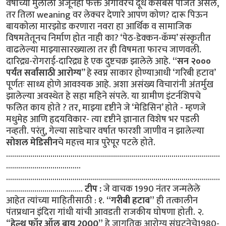
वर्षाच्या मुलाला अजूनही फक्त अंगावरच दूध कसेबसे पाजत असेल,
तर तिला weaning वर लेक्चर देणारे आपण कोण? दारू पिऊन
बायकोला मारझोड करणारा नवरा हा आर्थिक व सामाजिक
विषमतेतूनच निर्माण होत नाही का? ‘पेठ-डेक्कन-कॅम्प’ संस्कृतीत
वाढलेल्या माझ्यासारख्याला तर ही विषमता फारच जाणवली.
दारिद्र्य-रोगराई-दारिद्र्य हे एक दुष्टचक्र झालेले आहे.
“सन २०००
पर्यंत सर्वांसाठी आरोग्य
” हे स्वप्न साकार होण्याआधी ‘गरिबी हटाव’
पूर्णतः साध्य होणे आवश्यक आहे. अशा असंख्य विचारांनी अंतर्मुख
झालेल्या अवस्थेत हे सहा महिने संपले. या ग्रामीण इंटर्नशिपचे
फलित काय होते ? तर, माझ्या दृष्टीने जे ‘मेडिसिन’ होते - म्हणजे
मधुमेह आणि हृदयविकार- त्या दृष्टीने ज्ञानात विशेष भर पडली
नव्हती. परंतु, गेल्या साडेचार वर्षात फारशी जाणीव न झालेल्या
सोशल मेडिसीन
चे महत्त्व मात्र पुरेपूर पटले होते.
……………………………………………………………………………………..........
.....................................
..........................................................................................................
......................................
टीप :
जे वाचक 1990 नंतर जन्मलेले
आहेत त्यांच्या माहितीसाठी : १.
“गरीबी हटाव”
ही तत्कालीन
पंतप्रधान इंदिरा गांधी यांची आवडती राजकीय घोषणा होती. २.
“
हेल्थ फॉर ऑल बाय 2000”
हे जागतिक आरोग्य संघटनेचे1980-