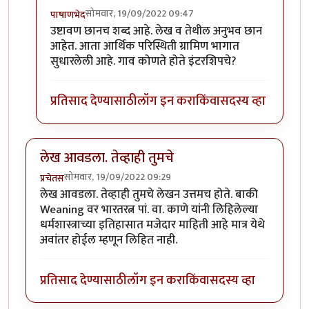
सोमवार, 19/09/2022 09:47
पाषाणभेद
In reply to
लेख आवडला..
by
ज्ञानोबाचे पैजार
उष्टावण छानच शब्द आहे. लेख व तेथील अनुभव छान
आहेत. आता आर्थिक परिस्थिती ग्रामिण भागात
सुधारलेली आहे. गाव कोणते होते इंटरशिपचे?
प्रतिसाद देण्यासाठी
लॉग इन करा
किंवा
सदस्य व्हा
लेख आवडला. तेव्हाही तुमचे
सोमवार, 19/09/2022 09:29
प्रचेतस
लेख आवडला. तेव्हाही तुमचे लेखन उत्तमच होते. बाकी
Weaning वर भारतरत्न पां. वा. काणे यांनी लिहिलेल्या
धर्मशास्त्राच्या इतिहासात मजेदार माहिती आहे मात्र येथे
अवांतर होईल म्हणून लिहित नाही.
प्रतिसाद देण्यासाठी
लॉग इन करा
किंवा
सदस्य व्हा