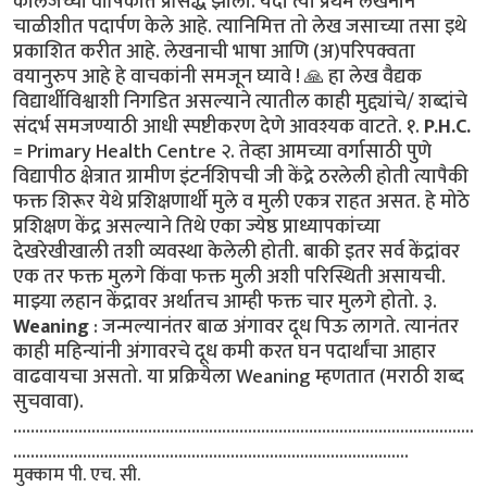
कॉलेजच्या वार्षिकात प्रसिद्ध झाला. यंदा त्या प्रथम लेखनाने
चाळीशीत पदार्पण केले आहे. त्यानिमित्त तो लेख जसाच्या तसा इथे
प्रकाशित करीत आहे. लेखनाची भाषा आणि (अ)परिपक्वता
वयानुरुप आहे हे वाचकांनी समजून घ्यावे ! 🙏 हा लेख वैद्यक
विद्यार्थीविश्वाशी निगडित असल्याने त्यातील काही मुद्द्यांचे/ शब्दांचे
संदर्भ समजण्याठी आधी स्पष्टीकरण देणे आवश्यक वाटते. १.
P.H.C.
= Primary Health Centre २. तेव्हा आमच्या वर्गासाठी पुणे
विद्यापीठ क्षेत्रात ग्रामीण इंटर्नशिपची जी केंद्रे ठरलेली होती त्यापैकी
फक्त शिरूर येथे प्रशिक्षणार्थी मुले व मुली एकत्र राहत असत. हे मोठे
प्रशिक्षण केंद्र असल्याने तिथे एका ज्येष्ठ प्राध्यापकांच्या
देखरेखीखाली तशी व्यवस्था केलेली होती. बाकी इतर सर्व केंद्रांवर
एक तर फक्त मुलगे किंवा फक्त मुली अशी परिस्थिती असायची.
माझ्या लहान केंद्रावर अर्थातच आम्ही फक्त चार मुलगे होतो. ३.
Weaning
: जन्मल्यानंतर बाळ अंगावर दूध पिऊ लागते. त्यानंतर
काही महिन्यांनी अंगावरचे दूध कमी करत घन पदार्थांचा आहार
वाढवायचा असतो. या प्रक्रियेला Weaning म्हणतात (मराठी शब्द
सुचवावा).
…………………………………………………………………...............................
...........................................................................................
मुक्काम पी. एच. सी.