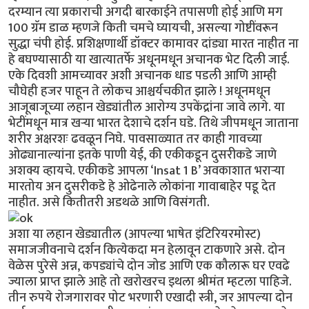
दरम्यान त्या प्रकाराची अगदी बारकाईने तपासणी होई आणि मग
100 ग्रॅम डाळ म्हणजे किती चमचे घ्यायची, असल्या गोष्टींवरून
सुद्धा चंपी होई. प्रशिक्षणार्थी डॉक्टर कामावर दांड्या मारत नाहीत ना
हे बघण्यासाठी या खात्यातर्फे अधूनमधून अचानक भेट दिली जाई.
एके दिवशी आमच्यावर अशी अचानक धाड पडली आणि आम्ही
चौघेही हजर पाहून ते लोकच आश्चर्यचकीत झाले ! अधूनमधून
आजूबाजूच्या लहान खेड्यांतील आरोग्य उपकेंद्रांना जावे लागे. या
भेटींमधून मात्र खऱ्या भारत देशाचे दर्शन घडे. तिथे जीपमधून जाताना
शरीर अक्षरशः ढवळून निघे. पावसाळ्यात तर काही गावच्या
ओढ्यानाल्यांना इतके पाणी येई, की एकीकडून दुसरीकडे जाणे
अशक्य व्हायचे. एकीकडे आपला ‘Insat 1 B’ अवकाशात भराऱ्या
मारतोय अन दुसरीकडे हे ओढेनाले लोकांना गावाबाहेर पडू देत
नाहीत. असे कितीतरी अडथळे आणि विसंगती.
अशा या लहान खेड्यातील (आपल्या भाषेत इंटिरियरमोस्ट)
समाजजीवनाचे दर्शन कित्येकदा मन हेलावून टाकणारे असे. दोन
वेळेस पुरेसे अन्न, कपड्यांचे दोन जोड आणि एक कौलारू घर एवढे
ज्याला प्राप्त झाले आहे तो खरोखरच इथला श्रीमंत म्हटला पाहिजे.
तीन रुपये रोजगारावर पोट भरणारी एखादी स्त्री, जर आपल्या दोन