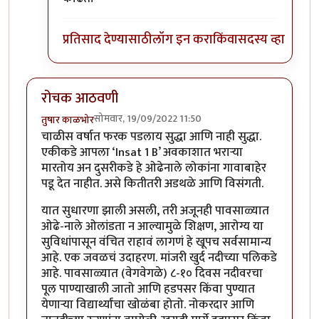
प्रतिसाद देण्यासाठी
लॉग इन करा
किंवा
सदस्य व्हा
रोचक आठवणी
सोमवार, 19/09/2022 11:50
तुषार काळभोर
चाळीस वर्षात फरक पडलाय सुद्धा आणि नाही सुद्धा.
एकीकडे आपला ‘Insat 1 B’ अवकाशात भराऱ्या
मारतोय अन दुसरीकडे हे ओढेनाले लोकांना गावाबाहेर
पडू देत नाहीत. असे कितीतरी अडथळे आणि विसंगती.
यात सुधारणा झाली असली, तरी अजूनही पावसाळ्यात
ओढे-नाले ओलांडता न आल्यामुळे शिक्षण, आरोग्य या
सुविधांपासून वंचित राहावं लागणं हे खूपच सर्वसामान्य
आहे. एक जवळचं उदाहरण. मांजरी खुर्द नदीच्या पलिकडे
आहे. पावसाळ्यात (वेगवेगळे) ८-१० दिवस नदीवरचा
पूल पाण्याखाली जातो आणि हडपसर किंवा पुण्यात
येणार्‍या विद्यार्थ्यांचा खोळंबा होतो. नोकरदार आणि