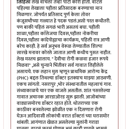
लिहिला
लेख वाचला तेव्हा पाटी कोरी होती. वाटले
पहिल्या लेखाला पहीला प्रतिसादक बनण्याचा मान
मिळणार. जोपर्यंत प्रतिसाद पुर्ण केला तोवर
कंजूसभौच्या गळ्यात हे पदक पडलं.असो परत कधीतरी.
पण बाकी पहिलं सगळं भारी असतयं बघा. पहीली
शाळा,पहीला काॅलेजचा दिवस,पहीला नोकरीचा
दिवस,पहीला कांदेपोह्याचा कार्यक्रम, पहिली रात्र आणी
बरेच काही. हे सर्व अनुभव वेरूळ लेण्यातील शिल्पा
सारखे मनावर कोरले जातात आणी कधीच पुसत नाहीत.
लेख मस्तच झालाय. " देवीचा रोगी कळवा हजार रूपये
मिळवा" ,असे चुन्याने भिंतीवर सर्व गावात लिहीलेले
असायचे. एक लहान मुल म्हणून प्राथमिक आरोग्य केंद्र
(PHC) बद्दल तिथल्या डाॅक्टर इतक्याच माझ्या आठवणी.
एकच सांगतो. नसरापुर ,भोर संस्थानातील महत्वाचं गाव.
संध्याकाळचे चार एक वाजले असतील. शांत पसरलेल्या
गावात अचानक आरडाओरड सुरू झाली. आजोबांच्या
वाड्यासमोरच डाॅक्टर रहात होते. धोतराच्या एक
काठीवर बनवलेल्या झोळीत एक न दिसणारा रोगी
घेऊन आदिवासी लोकांची वरात डाॅक्टरां च्या घरासमोर
थांबली. आगंणात खेळत असलेल्या मुलांनी गराडा
घातला. वाटलं फुरसं,घोणस असं काही चावले आसलं.