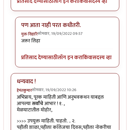
प्रतिसाद देण्यासाठी
लॉग इन करा
किंवा
सदस्य व्हा
पण आता नाही परत कधीतरी.
सोमवार, 19/09/2022 09:57
मुक्त विहारि
In reply to
माझ्या आयुष्यातील पहिलावहिला
by
कर्नलतपस्व
जरूर लिहा
प्रतिसाद देण्यासाठी
लॉग इन करा
किंवा
सदस्य व्हा
धन्यवाद !
सोमवार, 19/09/2022 10:26
हेमंतकुमार
अभिप्राय, पूरक माहिती आणि अनुभवकथन याबद्दल
आपल्या
सर्वांचे
आभार ! १. ,
मेळघाटातील मोहोर,
>>>> उपयुक्त माहिती. पाहतो. .. २.
पहीली शाळा,पहीला काॅलेजचा दिवस,पहीला नोकरीचा