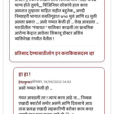
भाग्य होते तुमचे,,, विंजिनियर लोकांचे हाल काय
असतात तुम्हाला माहित नाहीत बहुतेक,, अगदी
निमशहरी भागात वसतिगृहात ७५० मुलं आणि १३ मुली
असला प्रकार .... असो गम्मत केली हो ... लेख आवडला ...
मराठीतील "पंचायत " मालिका काढली तर प्राथमिक
आरोग्य केंद्रात आलेला शिकावू डॉक्टर अशिव
व्यक्तिरेखा रंगवीत येतील !
प्रतिसाद देण्यासाठी
लॉग इन करा
किंवा
सदस्य व्हा
हा हा !
सोमवार, 19/09/2022 14:02
हेमंतकुमार
In reply to
आणि मुख्य म्हणजे हे ठिकाण
by
चौकस२१२
असो गम्मत केली हो ...
गंमत आवडली तर ! त्याचं काय आहे ना.... निव्वळ
एखादी क्वार्टर्स समोर असणे आणि दिवसाचे आठ
तास प्रत्यक्ष एखादी सहकारिणी बरोबर काम करत