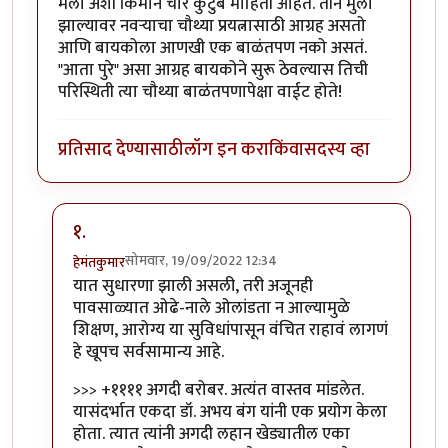
मला अशी किमान चार कुटुंबे माहिती आहेत. तीन मुली
झाल्यावर नवर्‍याचा चौथ्या प्रयत्नासाठी आग्रह असतो
आणि बायकोला आणखी एक बाळंतपण नको असतं.
"आता पुरे" असा आग्रह बायकोने सुरू ठेवल्यास तिची
परिस्थिती त्या चौथ्या बाळंतपणापेक्षा वाईट होते!
प्रतिसाद देण्यासाठी
लॉग इन करा
किंवा
सदस्य व्हा
१.
सोमवार, 19/09/2022 12:34
हेमंतकुमार
In reply to
रोचक आठवणी
by
तुषार काळभोर
यात सुधारणा झाली असली, तरी अजूनही
पावसाळ्यात ओढे-नाले ओलांडता न आल्यामुळे
शिक्षण, आरोग्य या सुविधांपासून वंचित राहावं लागणं
हे खूपच सर्वसामान्य आहे.
>>> +११११ अगदी बरोबर. अत्यंत वास्तव मांडलेत.
यासंदर्भात एकदा डॉ. अभय बंग यांनी एक प्रयोग केला
होता. त्यात त्यांनी अगदी लहान खेड्यातील एका