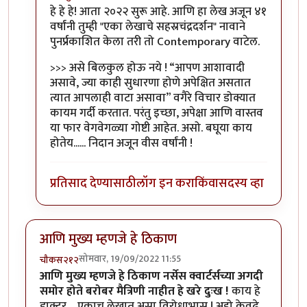
In reply to
रोचक आठवणी
by
तुषार काळभोर
हे हे हे! आता २०२२ सुरू आहे. आणि हा लेख अजून ४१
वर्षांनी तुम्ही "एका लेखाचे सहस्रचंद्रदर्शन" नावाने
पुनर्प्रकाशित केला तरी तो Contemporary वाटेल.
>>> असे बिलकुल होऊ नये ! “आपण आशावादी
असावे, ज्या काही सुधारणा होणे अपेक्षित असतात
त्यात आपलाही वाटा असावा” वगैरे विचार डोक्यात
कायम गर्दी करतात. परंतु इच्छा, अपेक्षा आणि वास्तव
या फार वेगवेगळ्या गोष्टी आहेत. असो. बघूया काय
होतेय...... निदान अजून वीस वर्षांनी !
प्रतिसाद देण्यासाठी
लॉग इन करा
किंवा
सदस्य व्हा
आणि मुख्य म्हणजे हे ठिकाण
सोमवार, 19/09/2022 11:55
चौकस२१२
आणि मुख्य म्हणजे हे ठिकाण नर्सेस क्वार्टर्सच्या अगदी
समोर होते बरोबर मैत्रिणी नाहीत हे खरे दुःख !
काय हे
डाक्टर ,, एकाच लेखात असा विरोधाभास ! अहो केवढे