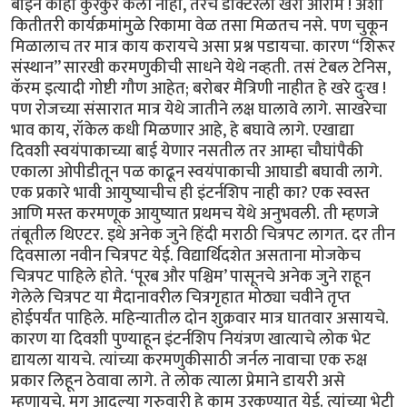
बाईने काही कुरकुर केली नाही, तरच डॉक्टरला खरा आराम ! अशा
कितीतरी कार्यक्रमांमुळे रिकामा वेळ तसा मिळतच नसे. पण चुकून
मिळालाच तर मात्र काय करायचे असा प्रश्न पडायचा. कारण “शिरूर
संस्थान” सारखी करमणुकीची साधने येथे नव्हती. तसं टेबल टेनिस,
कॅरम इत्यादी गोष्टी गौण आहेत; बरोबर मैत्रिणी नाहीत हे खरे दुःख !
पण रोजच्या संसारात मात्र येथे जातीने लक्ष घालावे लागे. साखरेचा
भाव काय, रॉकेल कधी मिळणार आहे, हे बघावे लागे. एखाद्या
दिवशी स्वयंपाकाच्या बाई येणार नसतील तर आम्हा चौघांपैकी
एकाला ओपीडीतून पळ काढून स्वयंपाकाची आघाडी बघावी लागे.
एक प्रकारे भावी आयुष्याचीच ही इंटर्नशिप नाही का? एक स्वस्त
आणि मस्त करमणूक आयुष्यात प्रथमच येथे अनुभवली. ती म्हणजे
तंबूतील थिएटर. इथे अनेक जुने हिंदी मराठी चित्रपट लागत. दर तीन
दिवसाला नवीन चित्रपट येई. विद्यार्थिदशेत असताना मोजकेच
चित्रपट पाहिले होते. ‘पूरब और पश्चिम’ पासूनचे अनेक जुने राहून
गेलेले चित्रपट या मैदानावरील चित्रगृहात मोठ्या चवीने तृप्त
होईपर्यंत पाहिले. महिन्यातील दोन शुक्रवार मात्र घातवार असायचे.
कारण या दिवशी पुण्याहून इंटर्नशिप नियंत्रण खात्याचे लोक भेट
द्यायला यायचे. त्यांच्या करमणुकीसाठी जर्नल नावाचा एक रुक्ष
प्रकार लिहून ठेवावा लागे. ते लोक त्याला प्रेमाने डायरी असे
म्हणायचे. मग आदल्या गुरुवारी हे काम उरकण्यात येई. त्यांच्या भेटी