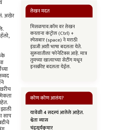
थे
लेखन मदत
नं. अखेर
मिसळपाव.कॉम वर लेखन
े.
करताना कंट्रोल (Ctrl) +
हॅलो,
स्पेसबार (space) ने मराठी
इंग्रजी अशी भाषा बदलता येते.
सुरूवातीला फोनेटिक्स आहे. मात्र
लके
तुमच्या खात्याच्या सेटींग मधून
चा
इनस्क्रीप्ट बदलता येईल.
सच्या
नव्वद
ने
रोखरीच
थमिकता
कोण कोण आलंय?
हेत.
म झाली
यावेळी 4 सदस्यं आलेले आहेत.
ला साप
श्वेता व्यास
बडीचे
चंद्रसूर्यकुमार
अंग