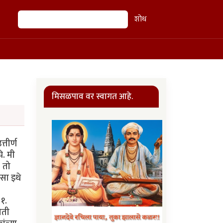
शोध
शोध
मिसळपाव वर स्वागत आहे.
्तीर्ण
े. मी
. तो
तसा इथे
 १.
ोती