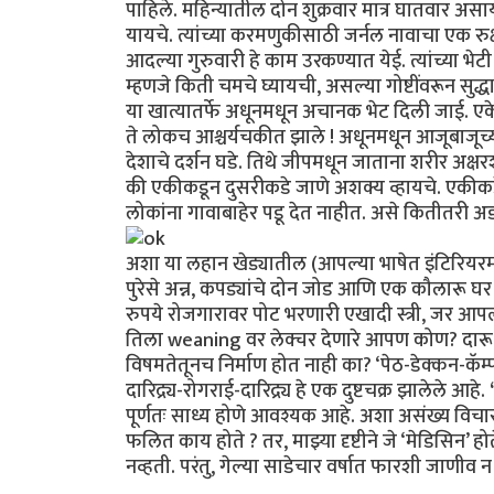
पाहिले. महिन्यातील दोन शुक्रवार मात्र घातवार असाय
यायचे. त्यांच्या करमणुकीसाठी जर्नल नावाचा एक रुक्ष
आदल्या गुरुवारी हे काम उरकण्यात येई. त्यांच्या भ
म्हणजे किती चमचे घ्यायची, असल्या गोष्टींवरून सुद्धा
या खात्यातर्फे अधूनमधून अचानक भेट दिली जाई.
ते लोकच आश्चर्यचकीत झाले ! अधूनमधून आजूबाजूच्या ल
देशाचे दर्शन घडे. तिथे जीपमधून जाताना शरीर अक्ष
की एकीकडून दुसरीकडे जाणे अशक्य व्हायचे. एकीकड
लोकांना गावाबाहेर पडू देत नाहीत. असे कितीतरी 
अशा या लहान खेड्यातील (आपल्या भाषेत इंटिरियरमो
पुरेसे अन्न, कपड्यांचे दोन जोड आणि एक कौलारू घर 
रुपये रोजगारावर पोट भरणारी एखादी स्त्री, जर आप
तिला weaning वर लेक्चर देणारे आपण कोण? दार
विषमतेतूनच निर्माण होत नाही का? ‘पेठ-डेक्कन-कॅ
दारिद्र्य-रोगराई-दारिद्र्य हे एक दुष्टचक्र झालेले आहे.
पूर्णतः साध्य होणे आवश्यक आहे. अशा असंख्य विचारांन
फलित काय होते ? तर, माझ्या दृष्टीने जे ‘मेडिसिन’ हो
नव्हती. परंतु, गेल्या साडेचार वर्षात फारशी जाणीव 
……………………………………………………………………………………..............