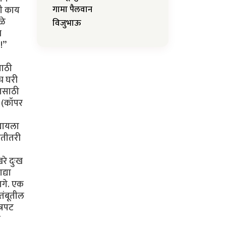
ही काय
गामा पैलवान
ळे
विजुभाऊ
न
!”
साठी
च घरी
शासाठी
(कॉपर
्यायला
ितीतरी
रे दुःख
द्या
ागे. एक
तंबूतील
्रपट
त