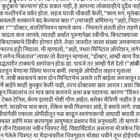
कुटुंबाचे ‘कल्याण’ होऊ शकत नाही, हे आपल्या लोकशाहीचे दुर्दैव ना
एक मल्टीपर्पज वर्कर होता. सहज घरची चौकशी केली, “काय मग. मुलेबा
सवलती सरकारने बंद केल्यास बघा !” (त्याचाही अभिमान) “अहो, निदा
ा ?” “डॉक्टर, संततिनियमन म्हणजे काय - नियमाने संतती होत राहणे !
ाढता कल जाणवे; त्यातही अर्थात पुरुषापेक्षा स्त्रीचीच. बिनटाक्याच्या
बिनटाक्याचे शिबीर होणार होते. तेव्हा जास्तीत जास्त संख्या जमवण्या
फारच हट्टी निघाला. मी म्हणालो, “अहो, पंधरा मिनिटात ऑपरेशन, लगे
णि लगेच मिळतात” त्यावर तो वैतागून म्हणाला, “डॉक्टर, आम्ही काय पै
धतशीर टाक्याचे आपरेशन होऊ द्या. पायजे तर आम्ही पैसे देतो !”
तांबी
ःहून येणाऱ्या स्त्रिया फारच कमी. त्यामुळे ओपीडीत लहान मुलाला
गे. तांबी बसवायचे काम दोन मिनिटाचेच असले तरी बाईला समजावून द
्षे बाईने काही कुरकुर केली नाही, तरच डॉक्टरला खरा आराम ! अशा क
ुकून मिळालाच तर मात्र काय करायचे असा प्रश्न पडायचा. कारण “शिरूर
ेबल टेनिस, कॅरम इत्यादी गोष्टी गौण आहेत; बरोबर मैत्रिणी नाहीत हे ख
े लागे. साखरेचा भाव काय, रॉकेल कधी मिळणार आहे, हे बघावे लागे. एखा
 चौघांपैकी एकाला ओपीडीतून पळ काढून स्वयंपाकाची आघाडी बघावी ल
क स्वस्त आणि मस्त करमणूक आयुष्यात प्रथमच येथे अनुभवली. ती म्हणजे 
दर तीन दिवसाला नवीन चित्रपट येई. विद्यार्थिदशेत असताना मोजकेच चित
न गेलेले चित्रपट या मैदानावरील चित्रगृहात मोठ्या चवीने तृप्त होईपर्यं