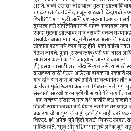
असते. बाकी एखाद्या जोडप्याला मुलगा झाल्याशिवाय 
? एक प्रासंगिक विनोद अजून आठवतो. केंद्रांमधील 
किती?” “ पाच मुली आणि एक मुलगा ! आपल्या सर्व 
तुम्हाला तरी संततिनियमनाचे महत्त्व कळायला नको क
एकदा मुलगा झाल्यावर मात्र नसबंदी करून घेण्याकडे व
शस्त्रक्रियेबाबत मात्र अजून गैरसमज असायचे. एकदा 
लोकांना पटवायचे काम चालू होते. एका बाईचा नवरा 
घेऊन जायचे. पुन्हा (सरकारतर्फे) पैसे पण जास्त आ
आपरेशन करतो का? ते जादूवाली भानगड काय नगं. पद्
टी) बसवण्यासाठी जरा औदासिन्यच असे. यासाठी स्वत
दाखवण्यासाठी घेऊन आलेल्या बायकांना पकडावे ला
मात्र दोन दोन तास जायचे आणि बसवल्यानंतर तीन वर
कार्यक्रमांमुळे रिकामा वेळ तसा मिळतच नसे. पण च
संस्थान” सारखी करमणुकीची साधने येथे नव्हती. तसं ट
! पण रोजच्या संसारात मात्र येथे जातीने लक्ष घालाव
दिवशी स्वयंपाकाच्या बाई येणार नसतील तर आम्हा
प्रकारे भावी आयुष्याचीच ही इंटर्नशिप नाही का? ए
थिएटर. इथे अनेक जुने हिंदी मराठी चित्रपट लागत. 
पाहिले होते. ‘पूरब और पश्चिम’ पासूनचे अनेक जुने राहू