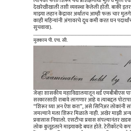
त्यापैकी फक्त शिरूर येथे प्रशिक्षणार्थी मुले व मुली एकत
देखरेखीखाली तशी व्यवस्था केलेली होती. बाकी इतर स
माझ्या लहान केंद्रावर अर्थातच आम्ही फक्त चार मुलगे
काही महिन्यांनी अंगावरचे दूध कमी करत घन पदार्थ
सुचवावा).
………………………………………………………………….....................................
मुक्काम पी. एच. सी.
जेव्हा शासकीय महाविद्यालयातून थर्ड एमबीबीएस पास
सरकारसाठी राबावे लागणार आहे व त्याबद्दल पोटापाण्
“शिरूर घ्या अन ऐश करा”, असे सिनिअर लोकांनी सांगि
जमल्याने मला शिरूर मिळाले नाही. अखेर माझी अन्य 
प्रवासास निघालो. एसटीचा प्रवास संपल्यानंतर खड
लोक कुतूहलाने माझ्याकडे बघत होते. टेरीकॉटचे कपडे व 