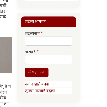
ांच्या
ायची.
नंतर
शब्द
सदस्य आगमन
..
सदस्यनाम
पासवर्ड
लॉग इन करा
.
नवीन खाते बनवा
’, ते न
तुमचा पासवर्ड बदला.
दिवशी
बरेच
ा त्या