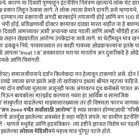
चे. कारण या दिवशी पुण्याहून इंटर्नशिप नियंत्रण खात्याचे लोक भेट द्य
 प्रकार लिहून ठेवावा लागे. ते लोक त्याला प्रेमाने डायरी असे म्हणायचे
ेटी दरम्यान त्या प्रकाराची अगदी बारकाईने तपासणी होई आणि मग 100 ग्
 चंपी होई. प्रशिक्षणार्थी डॉक्टर कामावर दांड्या मारत नाहीत ना हे बघण्
 एके दिवशी आमच्यावर अशी अचानक धाड पडली आणि आम्ही चौघेही हजर
हान खेड्यांतील आरोग्य उपकेंद्रांना जावे लागे. या भेटींमधून मात्र खऱ
रशः ढवळून निघे. पावसाळ्यात तर काही गावच्या ओढ्यानाल्यांना इतके पा
े आपला ‘Insat 1 B’ अवकाशात भराऱ्या मारतोय अन दुसरीकडे हे ओढे
अडथळे आणि विसंगती.
स्ट) समाजजीवनाचे दर्शन कित्येकदा मन हेलावून टाकणारे असे. दोन 
एवढे ज्याला प्राप्त झाले आहे तो खरोखरच इथला श्रीमंत म्हटला पाहिजे
ल्या दोन वर्षाच्या मुलाला अजूनही फक्त अंगावरच दूध कसेबसे पाजत अ
ू पिऊन बायकोला मारझोड करणारा नवरा हा आर्थिक व सामाजिक
म्प’ संस्कृतीत वाढलेल्या माझ्यासारख्याला तर ही विषमता फारच जाणव
“सन २००० पर्यंत सर्वांसाठी आरोग्य
” हे स्वप्न साकार होण्याआधी ‘गरिब
ी अंतर्मुख झालेल्या अवस्थेत हे सहा महिने संपले. या ग्रामीण इंटर्नशि
ते - म्हणजे मधुमेह आणि हृदयविकार- त्या दृष्टीने ज्ञानात विशेष भर पडल
न झालेल्या
सोशल मेडिसीन
चे महत्त्व मात्र पुरेपूर पटले होते.
.................................