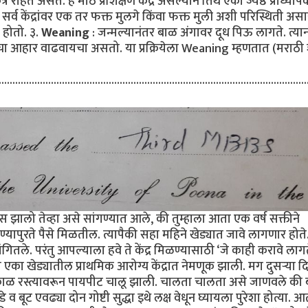
्र राहत असत. हे मोठे प्रशिक्षण केंद्र असल्याने तिथे एका ज्येष्ठ प्राध्यापक
र्व केंद्रांवर एक तर फक्त मुलगे किंवा फक्त मुली अशी परिस्थिती अस
 होतो. ३.
Weaning
: जन्मल्यानंतर बाळ अंगावर दूध पिऊ लागते. त्या
ांचा आहार वाढवायचा असतो. या प्रक्रियेला Weaning म्हणतात (मराठी 
...................................................................................
 झालो तेव्हा असे सांगण्यात आले, की तुम्हाला आता एक वर्ष सक्तीने
यापुरते पैसे मिळतील. त्यापैकी सहा महिने खेड्यात जावे लागणार होते
तले. परंतु आपल्याला हवे ते केंद्र मिळण्यासाठी ‘जे काही करावे लागते
एका खेड्यातील प्राथमिक आरोग्य केंद्रात नेमणूक झाली. मग दुसऱ्या 
काळ रस्त्यावरून पायपीट चालू झाली. चालता चालता असे जाणवले की 
बूट एवढ्या दोन गोष्टी सुद्धा इथे लक्ष वेधून घ्यायला पुरेशा होत्या. आत