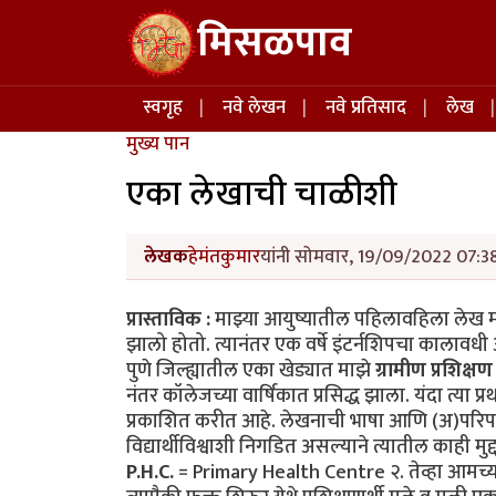
Skip to main content
मिसळपाव
Main navigation
स्वगृह
नवे लेखन
नवे प्रतिसाद
लेख
मुख्य पान
एका लेखाची चाळीशी
लेखक
हेमंतकुमार
यांनी सोमवार, 19/09/2022 07:38 
प्रास्ताविक :
माझ्या आयुष्यातील पहिलावहिला लेख मी ३९
झालो होतो. त्यानंतर एक वर्षे इंटर्नशिपचा कालावधी
पुणे जिल्ह्यातील एका खेड्यात माझे
ग्रामीण प्रशिक्षण
नंतर कॉलेजच्या वार्षिकात प्रसिद्ध झाला. यंदा त्या 
प्रकाशित करीत आहे. लेखनाची भाषा आणि (अ)परिपक्व
विद्यार्थीविश्वाशी निगडित असल्याने त्यातील काही मुद
P.H.C.
= Primary Health Centre २. तेव्हा आमच्या वर्