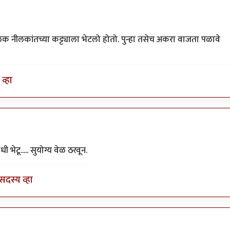
ालक नीलकांतच्या कट्ट्याला भेटलो होतो. पुन्हा तसेच अकरा वाजता पळावे
व्हा
by
कंजूस
भेटू..... सुयोग्य वेळ ठरवून.
सदस्य व्हा