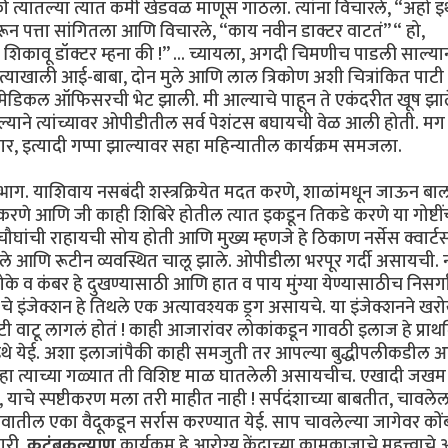
पैकी त्यातल्या त्यात कमी खेडवळ माणूस गाठला. त्यांना विचारले, “अहो इ
रून पत्ता सांगितला आणि विचारले, “काय नवीन डाक्टर वाटतं” “ हो,
 शिकावू डॉक्टर म्हना की !” ... च्यायला, अगदी चिमणीच पाडली साल्या
 त्याखाली आई-बाबा, दोन मुले आणि लाल त्रिकोण अशी चित्रांकित पाटी
 मेडिकल ऑफिसरची भेट झाली. मी आल्याचे पाहून ते एकंदरीत खूष झाल
याने त्यांच्यावर ओपीडीतील सर्व पेशंटस बघायची वेळ आली होती. मग 
, इत्यादी गप्पा झाल्यावर सहा महिन्यातील कार्यक्रम समजला.
ाग. याशिवाय नसबंदी शस्त्रक्रियेत मदत करणे, शाळांमधून जाऊन बा
ी करणे आणि जी काही शिबिरे होतील त्यात इकडून तिकडे करणे या गोष्टीं
 चौघांची राहायची सोय होती आणि मुख्य म्हणजे हे ठिकाण नर्सेस क्वार्टर्
 आणि रूटीन व्यवस्थित चालू झाले. ओपीडीला भरपूर गर्दी असायची. 
े व कंबर हे दुखण्यासाठी आणि हात व पाय मुंग्या येण्यासाठीच निसर्गा
 चे इंजेक्शन हे तिथले एक अत्यावश्यक ड्रग असायचे. या इंजेक्शनने ख
टी वाटू लागलं होतं ! काही आजारांवर लोकांकडून गावठी इलाज हे प्रा
ंट इथे येई. अशा इलाजांपैकी काही समजुती तर आपल्या बुद्धीपलीकडील आ
्हा त्याच्या गळ्यात ती विशिष्ट माळ घातलेली असायचीच. एखादी जख
ाचे स्पष्टीकरण मला तरी माहीत नाही ! सर्पदंशाच्या बाबतीत, चावले
ावातील एका वैदूकडून सर्रास करण्यात येई. साप चावलेल्या जागेवर कों
षारी.
कुटुंबकल्याण
कार्यक्रम हे आरोग्य केंद्राच्या कामकाजाचे महत्त्वाचे 