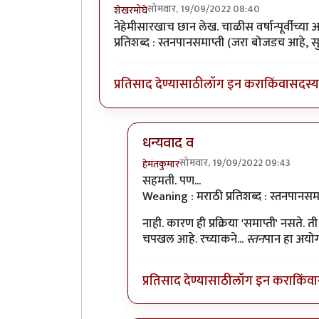
सोमवार, 19/09/2022 08:40
शेखरमोघे
नेहेमीसारखाच छान लेख. चाळीस वर्षान्पूर्वी
प्रतिशब्द : स्तनपानसमाप्ती (जरा बोजडच आहे, 
प्रतिसाद देण्यासाठी
लॉग इन करा
किंवा
सदस्य 
धन्यवाद व
सोमवार, 19/09/2022 09:43
हेमंतकुमार
In reply to
नेहेमीसारखाच छान लेख. च
सहमती. पण...
Weaning : मराठी प्रतिशब्द : स्तनपानसमा
नाही. कारण ही प्रक्रिया 'समाप्ती' नसते. 
चपखल आहे. रच्याकने...
स्तन
पान हा अयोग्
प्रतिसाद देण्यासाठी
लॉग इन करा
किंवा