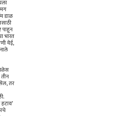
ायला
. मग
रॅम डाळ
यासाठी
 पाहून
्या भारत
णी येई,
नाले
वेळेस
. तीन
सेल, तर
ली.
ी हटाव’
पचे
ी