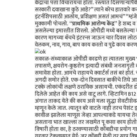
केंद्राचा पत्ता विचारायचा होता. रस्त्यात दिसणाऱ्या
सरकारी दवाखाना कुठे आहे?” त्याने बरेच हातवारे क
इंटर्नशिपसाठी आलोय, प्रशिक्षण असतं आमचं” “म्हंजे
मुक्कामी पोचलो.
“प्राथमिक आरोग्य केंद्र”
हे शब्द व
असलेल्या इमारतीत शिरलो. ओपीडी मध्ये बसलेल्या
कारण मागच्या बॅचचे इंटरन्स जाऊन चार दिवस लोटल्
वेलकम, नाव, गाव, बाप काय करतो व पुढे काय करणार
सकाळ-संध्याकाळ ओपीडी काढणे हा त्यातला मुख्य भ
तपासणे, क्षयरोग-कुष्ठरोग इत्यादी संबंधी जनजागृत
समावेश होता. आमचे राहायचे क्वार्टर्स तसं बरं होतं.
अगदी समोर होते. एक-दोन दिवसात बाकीचे तिघे आले
टक्के लोकांची लक्षणे ठराविक असायची. एकंदरीत डोक
दिलेले आहेत की काय असे वाटू लागे. व्हिटामिन B12
अंगात ताकद येते की काय असे मला सुद्धा शेवटीशेव
म्हणून केले जात. त्यातून बरे वाटले नाही तरच पेश
कावीळ झालेला माणूस जेव्हा आपल्याकडे यायचा तेव
असताना भात खाल्ला तर जखमेत पू कसा काय होतो, य
विषारी होता का, हे ठरवण्यासाठी कोंबडीचा प्रयोग ग
गुद्द्वार टेकवण्यात येई; जर कोंबडी मेली तर साप वि