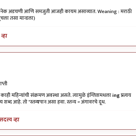
च्या अनेक अडचणी आणि समजुती आजही कायम असाव्यात. Weaning : मराठी
सुचला तसा मान्डला)
व्हा
ाळीस
by
शेखरमोघे
प्ती
ती काही महिन्यांची संक्रमण अवस्था असते. त्यामुळे इंग्लिशमधला
ing
प्रत्यय
य शब्द आहे. तो "स्त
न्य
पान असा हवा. स्तन्य = अंगावरचे दूध.
सदस्य व्हा