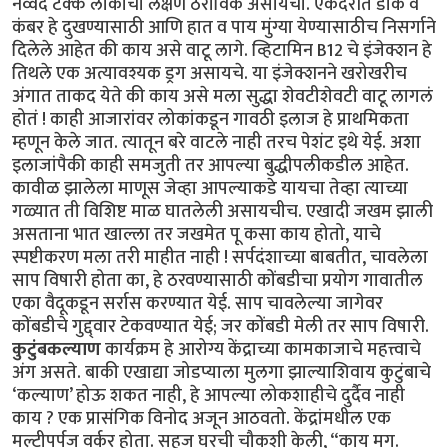
नव्वद टक्के लोकांची लक्षणे ठराविक असायची. एकंदरीत डोके व
कंबर हे दुखण्यासाठी आणि हात व पाय मुंग्या येण्यासाठीच निसर्गाने
दिलेले आहेत की काय असे वाटू लागे. व्हिटामिन B12 चे इंजेक्शन हे
तिथले एक अत्यावश्यक ड्रग असायचे. या इंजेक्शनने खरोखरीच
अंगात ताकद येते की काय असे मला सुद्धा शेवटीशेवटी वाटू लागलं
होतं ! काही आजारांवर लोकांकडून गावठी इलाज हे प्राथमिकता
म्हणून केले जात. त्यातून बरे वाटले नाही तरच पेशंट इथे येई. अशा
इलाजांपैकी काही समजुती तर आपल्या बुद्धीपलीकडील आहेत.
कावीळ झालेला माणूस जेव्हा आपल्याकडे यायचा तेव्हा त्याच्या
गळ्यात ती विशिष्ट माळ घातलेली असायचीच. एखादी जखम झाली
असताना भात खाल्ला तर जखमेत पू कसा काय होतो, याचे
स्पष्टीकरण मला तरी माहीत नाही ! सर्पदंशाच्या बाबतीत, चावलेला
साप विषारी होता का, हे ठरवण्यासाठी कोंबडीचा प्रयोग गावातील
एका वैदूकडून सर्रास करण्यात येई. साप चावलेल्या जागेवर
कोंबडीचे गुद्द्वार टेकवण्यात येई; जर कोंबडी मेली तर साप विषारी.
कुटुंबकल्याण
कार्यक्रम हे आरोग्य केंद्राच्या कामकाजाचे महत्त्वाचे
अंग असते. बाकी एखाद्या जोडप्याला मुलगा झाल्याशिवाय कुटुंबाचे
‘कल्याण’ होऊ शकत नाही, हे आपल्या लोकशाहीचे दुर्दैव नाही
काय ? एक प्रासंगिक विनोद अजून आठवतो. केंद्रांमधील एक
मल्टीपर्पज वर्कर होता. सहज घरची चौकशी केली, “काय मग.