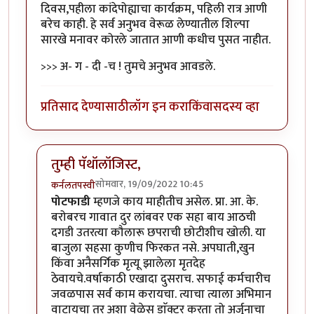
दिवस,पहीला कांदेपोह्याचा कार्यक्रम, पहिली रात्र आणी
बरेच काही. हे सर्व अनुभव वेरूळ लेण्यातील शिल्पा
सारखे मनावर कोरले जातात आणी कधीच पुसत नाहीत.
>>> अ- ग - दी -च ! तुमचे अनुभव आवडले.
प्रतिसाद देण्यासाठी
लॉग इन करा
किंवा
सदस्य व्हा
तुम्ही पॅथॉलॉजिस्ट,
सोमवार, 19/09/2022 10:45
कर्नलतपस्वी
In reply to
धन्यवाद !
by
हेमंतकुमार
पोटफाडी
म्हणजे काय माहीतीच असेल. प्रा. आ. के.
बरोबरच गावात दुर लांबवर एक सहा बाय आठची
दगडी उतरत्या कौलारू छपराची छोटीशीच खोली. या
बाजुला सहसा कुणीच फिरकत नसे. अपघाती,खुन
किंवा अनैसर्गिक मृत्यू झालेला मृतदेह
ठेवायचे.वर्षाकाठी एखादा दुसराच. सफाई कर्मचारीच
जवळपास सर्व काम करायचा. त्याचा त्याला अभिमान
वाटायचा तर अशा वेळेस डाॅक्टर करता तो अर्जुनाचा