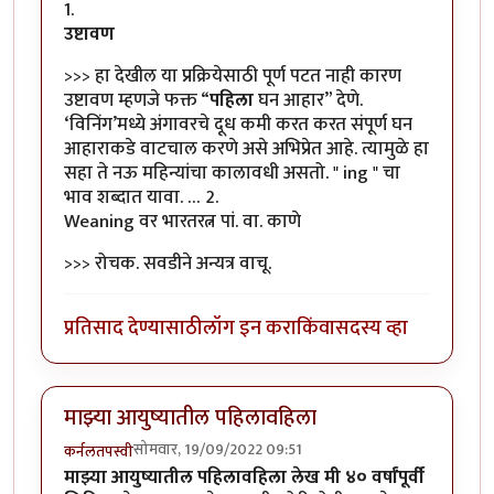
1.
उष्टावण
>>> हा देखील या प्रक्रियेसाठी पूर्ण पटत नाही कारण
उष्टावण म्हणजे फक्त “
पहिला
घन आहार” देणे.
‘विनिंग’मध्ये अंगावरचे दूध कमी करत करत संपूर्ण घन
आहाराकडे वाटचाल करणे असे अभिप्रेत आहे. त्यामुळे हा
सहा ते नऊ महिन्यांचा कालावधी असतो. " ing " चा
भाव शब्दात यावा. … 2.
Weaning वर भारतरत्न पां. वा. काणे
>>> रोचक. सवडीने अन्यत्र वाचू.
प्रतिसाद देण्यासाठी
लॉग इन करा
किंवा
सदस्य व्हा
माझ्या आयुष्यातील पहिलावहिला
सोमवार, 19/09/2022 09:51
कर्नलतपस्वी
माझ्या आयुष्यातील पहिलावहिला लेख मी ४० वर्षांपूर्वी