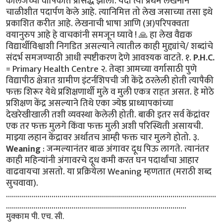
कॉलेजच्या वार्षिकात प्रसिद्ध झाला. यंदा त्या प्रथम लेखनाने
चाळीशीत पदार्पण केले आहे. त्यानिमित्त तो लेख जसाच्या तसा इथे
प्रकाशित करीत आहे. लेखनाची भाषा आणि (अ)परिपक्वता
वयानुरुप आहे हे वाचकांनी समजून घ्यावे ! 🙏 हा लेख वैद्यक
विद्यार्थीविश्वाशी निगडित असल्याने त्यातील काही मुद्द्यांचे/ शब्दांचे
संदर्भ समजण्याठी आधी स्पष्टीकरण देणे आवश्यक वाटते. १.
P.H.C.
= Primary Health Centre २. तेव्हा आमच्या वर्गासाठी पुणे
विद्यापीठ क्षेत्रात ग्रामीण इंटर्नशिपची जी केंद्रे ठरलेली होती त्यापैकी
फक्त शिरूर येथे प्रशिक्षणार्थी मुले व मुली एकत्र राहत असत. हे मोठे
प्रशिक्षण केंद्र असल्याने तिथे एका ज्येष्ठ प्राध्यापकांच्या
देखरेखीखाली तशी व्यवस्था केलेली होती. बाकी इतर सर्व केंद्रांवर
एक तर फक्त मुलगे किंवा फक्त मुली अशी परिस्थिती असायची.
माझ्या लहान केंद्रावर अर्थातच आम्ही फक्त चार मुलगे होतो. ३.
Weaning
: जन्मल्यानंतर बाळ अंगावर दूध पिऊ लागते. त्यानंतर
काही महिन्यांनी अंगावरचे दूध कमी करत घन पदार्थांचा आहार
वाढवायचा असतो. या प्रक्रियेला Weaning म्हणतात (मराठी शब्द
सुचवावा).
…………………………………………………………………...............................
...........................................................................................
मुक्काम पी. एच. सी.