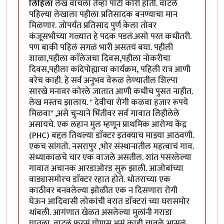
लिहिला
लेख वाचला तेव्हा पाटी कोरी होती. वाटले
पहिल्या लेखाला पहीला प्रतिसादक बनण्याचा मान
मिळणार. जोपर्यंत प्रतिसाद पुर्ण केला तोवर
कंजूसभौच्या गळ्यात हे पदक पडलं.असो परत कधीतरी.
पण बाकी पहिलं सगळं भारी असतयं बघा. पहीली
शाळा,पहीला काॅलेजचा दिवस,पहीला नोकरीचा
दिवस,पहीला कांदेपोह्याचा कार्यक्रम, पहिली रात्र आणी
बरेच काही. हे सर्व अनुभव वेरूळ लेण्यातील शिल्पा
सारखे मनावर कोरले जातात आणी कधीच पुसत नाहीत.
लेख मस्तच झालाय. " देवीचा रोगी कळवा हजार रूपये
मिळवा" ,असे चुन्याने भिंतीवर सर्व गावात लिहीलेले
असायचे. एक लहान मुल म्हणून प्राथमिक आरोग्य केंद्र
(PHC) बद्दल तिथल्या डाॅक्टर इतक्याच माझ्या आठवणी.
एकच सांगतो. नसरापुर ,भोर संस्थानातील महत्वाचं गाव.
संध्याकाळचे चार एक वाजले असतील. शांत पसरलेल्या
गावात अचानक आरडाओरड सुरू झाली. आजोबांच्या
वाड्यासमोरच डाॅक्टर रहात होते. धोतराच्या एक
काठीवर बनवलेल्या झोळीत एक न दिसणारा रोगी
घेऊन आदिवासी लोकांची वरात डाॅक्टरां च्या घरासमोर
थांबली. आगंणात खेळत असलेल्या मुलांनी गराडा
घातला. वाटलं फुरसं,घोणस असं काही चावले आसलं.