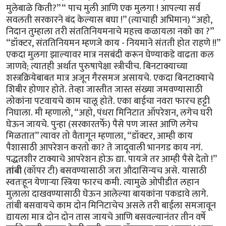
मुलेबाळे किती?” “ पाच मुली आणि एक मुलगा ! आपल्या सर्व
सवलती सरकारने बंद केल्यास बघा !” (त्याचाही अभिमान) “अहो,
निदान तुम्हाला तरी संततिनियमनाचे महत्त्व कळायला नको का ?”
“डॉक्टर, संततिनियमन म्हणजे काय - नियमाने संतती होत राहणे !!”
एकदा मुलगा झाल्यावर मात्र नसबंदी करून घेण्याकडे वाढता कल
जाणवे; त्यातही अर्थात पुरुषापेक्षा स्त्रीचीच. बिनटाक्याच्या
शस्त्रक्रियेबाबत मात्र अजून गैरसमज असायचे. एकदा बिनटाक्याचे
शिबीर होणार होते. तेव्हा जास्तीत जास्त संख्या जमवण्यासाठी
लोकांना पटवायचे काम चालू होते. एका बाईचा नवरा फारच हट्टी
निघाला. मी म्हणालो, “अहो, पंधरा मिनिटात ऑपरेशन, लगेच घरी
घेऊन जायचे. पुन्हा (सरकारतर्फे) पैसे पण जास्त आणि लगेच
मिळतात” त्यावर तो वैतागून म्हणाला, “डॉक्टर, आम्ही काय
पैशासाठी आपरेशन करतो का? ते जादूवाली भानगड काय नगं.
पद्धतशीर टाक्याचे आपरेशन होऊ द्या. पायजे तर आम्ही पैसे देतो !”
तांबी
(कॉपर टी) बसवण्यासाठी जरा औदासिन्यच असे. यासाठी
स्वतःहून येणाऱ्या स्त्रिया फारच कमी. त्यामुळे ओपीडीत लहान
मुलाला दाखवण्यासाठी घेऊन आलेल्या बायकांना पकडावे लागे.
तांबी बसवायचे काम दोन मिनिटाचेच असले तरी बाईला समजावून
द्यायला मात्र दोन दोन तास जायचे आणि बसवल्यानंतर तीन वर्षे