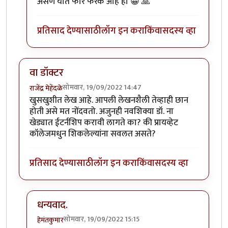
असणे यात फार फरक आहे हो 😀 🙏
प्रतिसाद देण्यासाठी
लॉग इन करा
किंवा
सदस्य व्हा
वा डॉक्टर
सोमवार, 19/09/2022 14:47
राजेंद्र मेहेंदळे
खुसखुशीत लेख आहे. आपली लेखनशैली तेव्हाही छान
होती असे मत नोंदवतो. अजुनही नवशिक्या डॉ. ना
खेड्यात ईटर्नशिप करावी लागते का? की प्रायव्हेट
कॉलेजमधुन शिकलेल्यांना सवलत असते?
प्रतिसाद देण्यासाठी
लॉग इन करा
किंवा
सदस्य व्हा
धन्यवाद.
सोमवार, 19/09/2022 15:15
हेमंतकुमार