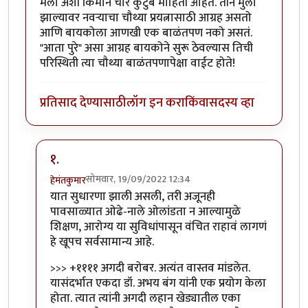
मला अशी किमान चार कुटुंबे माहिती आहेत. तीन मुली
झाल्यावर नवर्‍याचा चौथ्या प्रयत्नासाठी आग्रह असतो
आणि बायकोला आणखी एक बाळंतपण नको असतं.
"आता पुरे" असा आग्रह बायकोने सुरू ठेवल्यास तिची
परिस्थिती त्या चौथ्या बाळंतपणापेक्षा वाईट होते!
प्रतिसाद देण्यासाठी
लॉग इन करा
किंवा
सदस्य व्हा
१.
सोमवार, 19/09/2022 12:34
हेमंतकुमार
In reply to
रोचक आठवणी
by
तुषार काळभोर
यात सुधारणा झाली असली, तरी अजूनही
पावसाळ्यात ओढे-नाले ओलांडता न आल्यामुळे
शिक्षण, आरोग्य या सुविधांपासून वंचित राहावं लागणं
हे खूपच सर्वसामान्य आहे.
>>> +११११ अगदी बरोबर. अत्यंत वास्तव मांडलेत.
यासंदर्भात एकदा डॉ. अभय बंग यांनी एक प्रयोग केला
होता. त्यात त्यांनी अगदी लहान खेड्यातील एका