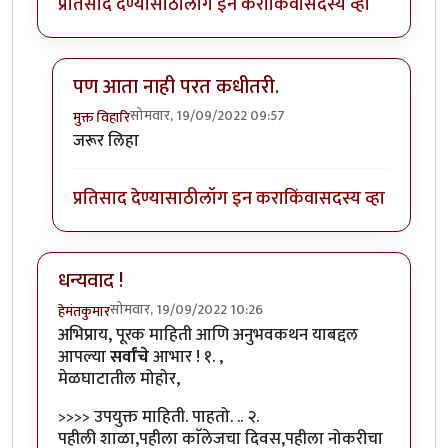
प्रतिसाद देण्यासाठी
लॉग इन करा
किंवा
सदस्य व्हा
पण आता नाही परत कधीतरी.
सोमवार, 19/09/2022 09:57
मुक्त विहारि
In reply to
माझ्या आयुष्यातील पहिलावहिला
by
कर्नलतपस्व
जरूर लिहा
प्रतिसाद देण्यासाठी
लॉग इन करा
किंवा
सदस्य व्हा
धन्यवाद !
सोमवार, 19/09/2022 10:26
हेमंतकुमार
अभिप्राय, पूरक माहिती आणि अनुभवकथन याबद्दल
आपल्या
सर्वांचे
आभार ! १. ,
मेळघाटातील मोहोर,
>>>> उपयुक्त माहिती. पाहतो. .. २.
पहीली शाळा,पहीला काॅलेजचा दिवस,पहीला नोकरीचा