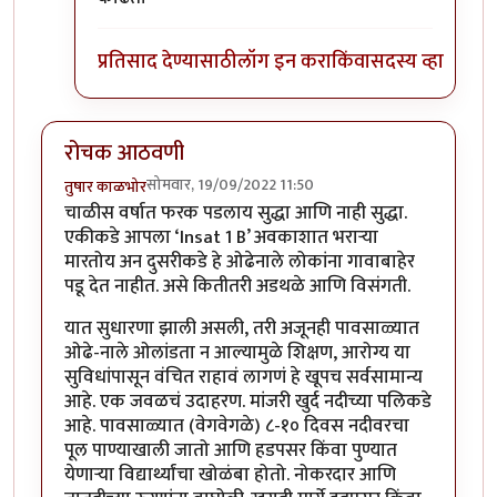
प्रतिसाद देण्यासाठी
लॉग इन करा
किंवा
सदस्य व्हा
रोचक आठवणी
सोमवार, 19/09/2022 11:50
तुषार काळभोर
चाळीस वर्षात फरक पडलाय सुद्धा आणि नाही सुद्धा.
एकीकडे आपला ‘Insat 1 B’ अवकाशात भराऱ्या
मारतोय अन दुसरीकडे हे ओढेनाले लोकांना गावाबाहेर
पडू देत नाहीत. असे कितीतरी अडथळे आणि विसंगती.
यात सुधारणा झाली असली, तरी अजूनही पावसाळ्यात
ओढे-नाले ओलांडता न आल्यामुळे शिक्षण, आरोग्य या
सुविधांपासून वंचित राहावं लागणं हे खूपच सर्वसामान्य
आहे. एक जवळचं उदाहरण. मांजरी खुर्द नदीच्या पलिकडे
आहे. पावसाळ्यात (वेगवेगळे) ८-१० दिवस नदीवरचा
पूल पाण्याखाली जातो आणि हडपसर किंवा पुण्यात
येणार्‍या विद्यार्थ्यांचा खोळंबा होतो. नोकरदार आणि