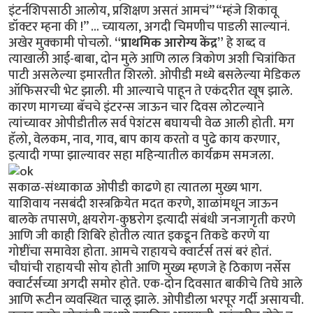
इंटर्नशिपसाठी आलोय, प्रशिक्षण असतं आमचं” “म्हंजे शिकावू
डॉक्टर म्हना की !” ... च्यायला, अगदी चिमणीच पाडली साल्यानं.
अखेर मुक्कामी पोचलो.
“प्राथमिक आरोग्य केंद्र”
हे शब्द व
त्याखाली आई-बाबा, दोन मुले आणि लाल त्रिकोण अशी चित्रांकित
पाटी असलेल्या इमारतीत शिरलो. ओपीडी मध्ये बसलेल्या मेडिकल
ऑफिसरची भेट झाली. मी आल्याचे पाहून ते एकंदरीत खूष झाले.
कारण मागच्या बॅचचे इंटरन्स जाऊन चार दिवस लोटल्याने
त्यांच्यावर ओपीडीतील सर्व पेशंटस बघायची वेळ आली होती. मग
हॅलो, वेलकम, नाव, गाव, बाप काय करतो व पुढे काय करणार,
इत्यादी गप्पा झाल्यावर सहा महिन्यातील कार्यक्रम समजला.
सकाळ-संध्याकाळ ओपीडी काढणे हा त्यातला मुख्य भाग.
याशिवाय नसबंदी शस्त्रक्रियेत मदत करणे, शाळांमधून जाऊन
बालके तपासणे, क्षयरोग-कुष्ठरोग इत्यादी संबंधी जनजागृती करणे
आणि जी काही शिबिरे होतील त्यात इकडून तिकडे करणे या
गोष्टींचा समावेश होता. आमचे राहायचे क्वार्टर्स तसं बरं होतं.
चौघांची राहायची सोय होती आणि मुख्य म्हणजे हे ठिकाण नर्सेस
क्वार्टर्सच्या अगदी समोर होते. एक-दोन दिवसात बाकीचे तिघे आले
आणि रूटीन व्यवस्थित चालू झाले. ओपीडीला भरपूर गर्दी असायची.