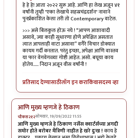
In reply to
रोचक आठवणी
by
तुषार काळभोर
हे हे हे! आता २०२२ सुरू आहे. आणि हा लेख अजून ४१
वर्षांनी तुम्ही "एका लेखाचे सहस्रचंद्रदर्शन" नावाने
पुनर्प्रकाशित केला तरी तो Contemporary वाटेल.
>>> असे बिलकुल होऊ नये ! “आपण आशावादी
असावे, ज्या काही सुधारणा होणे अपेक्षित असतात
त्यात आपलाही वाटा असावा” वगैरे विचार डोक्यात
कायम गर्दी करतात. परंतु इच्छा, अपेक्षा आणि वास्तव
या फार वेगवेगळ्या गोष्टी आहेत. असो. बघूया काय
होतेय...... निदान अजून वीस वर्षांनी !
प्रतिसाद देण्यासाठी
लॉग इन करा
किंवा
सदस्य व्हा
आणि मुख्य म्हणजे हे ठिकाण
सोमवार, 19/09/2022 11:55
चौकस२१२
आणि मुख्य म्हणजे हे ठिकाण नर्सेस क्वार्टर्सच्या अगदी
समोर होते बरोबर मैत्रिणी नाहीत हे खरे दुःख !
काय हे
डाक्टर ,, एकाच लेखात असा विरोधाभास ! अहो केवढे