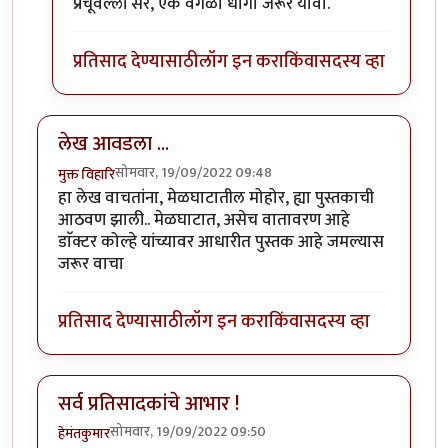
प्रचूवल्ली सर, एक वेगळा धागा जरूर यावा.
प्रतिसाद देण्यासाठी
लॉग इन करा
किंवा
सदस्य व्हा
लेख आवडला ...
सोमवार, 19/09/2022 09:48
मुक्त विहारि
हा लेख वाचतांना, मेळघाटातील मोहोर, ह्या पुस्तकाची
आठवण झाली.. मेळघाटात, असेच वातावरण आहे
डाॅक्टर कोल्हे यांच्यावर आधारीत पुस्तक आहे जमल्यास
जरूर वाचा
प्रतिसाद देण्यासाठी
लॉग इन करा
किंवा
सदस्य व्हा
सर्व प्रतिसादकांचे आभार !
सोमवार, 19/09/2022 09:50
हेमंतकुमार