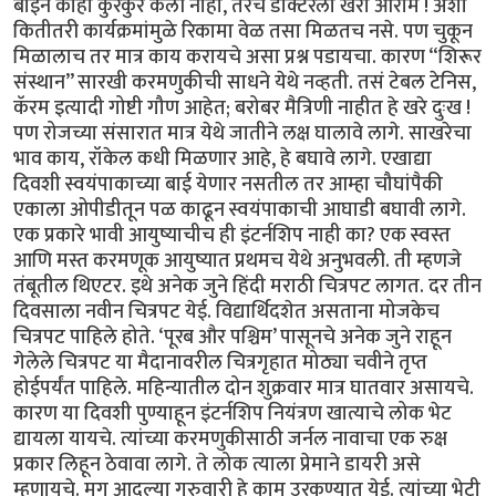
बाईने काही कुरकुर केली नाही, तरच डॉक्टरला खरा आराम ! अशा
कितीतरी कार्यक्रमांमुळे रिकामा वेळ तसा मिळतच नसे. पण चुकून
मिळालाच तर मात्र काय करायचे असा प्रश्न पडायचा. कारण “शिरूर
संस्थान” सारखी करमणुकीची साधने येथे नव्हती. तसं टेबल टेनिस,
कॅरम इत्यादी गोष्टी गौण आहेत; बरोबर मैत्रिणी नाहीत हे खरे दुःख !
पण रोजच्या संसारात मात्र येथे जातीने लक्ष घालावे लागे. साखरेचा
भाव काय, रॉकेल कधी मिळणार आहे, हे बघावे लागे. एखाद्या
दिवशी स्वयंपाकाच्या बाई येणार नसतील तर आम्हा चौघांपैकी
एकाला ओपीडीतून पळ काढून स्वयंपाकाची आघाडी बघावी लागे.
एक प्रकारे भावी आयुष्याचीच ही इंटर्नशिप नाही का? एक स्वस्त
आणि मस्त करमणूक आयुष्यात प्रथमच येथे अनुभवली. ती म्हणजे
तंबूतील थिएटर. इथे अनेक जुने हिंदी मराठी चित्रपट लागत. दर तीन
दिवसाला नवीन चित्रपट येई. विद्यार्थिदशेत असताना मोजकेच
चित्रपट पाहिले होते. ‘पूरब और पश्चिम’ पासूनचे अनेक जुने राहून
गेलेले चित्रपट या मैदानावरील चित्रगृहात मोठ्या चवीने तृप्त
होईपर्यंत पाहिले. महिन्यातील दोन शुक्रवार मात्र घातवार असायचे.
कारण या दिवशी पुण्याहून इंटर्नशिप नियंत्रण खात्याचे लोक भेट
द्यायला यायचे. त्यांच्या करमणुकीसाठी जर्नल नावाचा एक रुक्ष
प्रकार लिहून ठेवावा लागे. ते लोक त्याला प्रेमाने डायरी असे
म्हणायचे. मग आदल्या गुरुवारी हे काम उरकण्यात येई. त्यांच्या भेटी