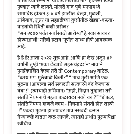
तातडीच्या रुग्णांना वाघोली-खराडी मार्गे हडपसर किंवा
पुण्यात न्यावे लागते. मांजरी गाव पुणे मनपामध्ये
समाविष्ठ होऊन ३-४ वर्षे झालीत. वेल्हा, मुळशी,
आंबेगाव, जुन्नर या सह्याद्रीच्या कुशीतील खेड्या-वस्त्या-
वाड्यांची स्थिती कशी असेल?
“सन २००० पर्यंत सर्वांसाठी आरोग्य” हे स्वप्न साकार
होण्याआधी ‘गरिबी हटाव’ पूर्णतः साध्य होणे आवश्यक
आहे.
हे हे हे! आता २०२२ सुरू आहे. आणि हा लेख अजून ४१
वर्षांनी तुम्ही "एका लेखाचे सहस्रचंद्रदर्शन" नावाने
पुनर्प्रकाशित केला तरी तो Contemporary वाटेल.
“काय मग. मुलेबाळे किती?” “ पाच मुली आणि एक
मुलगा ! आपल्या सर्व सवलती सरकारने बंद केल्यास
बघा !” (त्याचाही अभिमान) “अहो, निदान तुम्हाला तरी
संततिनियमनाचे महत्त्व कळायला नको का ?” “डॉक्टर,
संततिनियमन म्हणजे काय - नियमाने संतती होत राहणे
!!” एकदा मुलगा झाल्यावर मात्र नसबंदी करून
घेण्याकडे वाढता कल जाणवे; त्यातही अर्थात पुरुषापेक्षा
स्त्रीचीच.