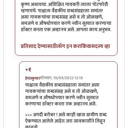
कृष्ण असायचा. अशिक्षित गावकरी त्याला पोटफोडी
म्हणायचे. पाश्चात्य वैद्यकीय शब्दसंग्रहाला समांतर
असा गावकऱ्यांचा शब्दसंग्रह असे व तो ओळखणे,
समजणे व औषधोपचार करणे नवीन सुरवात करणाऱ्या
डाॅक्टर करता एक अव्हानच असे. आपला काय अनुभव.
प्रतिसाद देण्यासाठी
लॉग इन करा
किंवा
सदस्य व्हा
+१
सोमवार, 19/09/2022 12:19
हेमंतकुमार
In reply to
तुम्ही पॅथॉलॉजिस्ट,
by
कर्नलतपस्वी
पाश्चात्य वैद्यकीय शब्दसंग्रहाला समांतर असा
गावकऱ्यांचा शब्दसंग्रह असे व तो ओळखणे,
समजणे व औषधोपचार करणे नवीन सुरवात
करणाऱ्या डाॅक्टर करता एक अव्हानच असे.
>>> अगदी बरोबर ! असे काही खास ग्रामीण शब्द
ऐकण्यात आलेले आहेत जरा सावकाशीने लिहून
काढतो