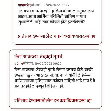
सोमवार, 19/09/2022 09:47
पाषाणभेद
In reply to
लेख आवडला..
by
ज्ञानोबाचे पैजार
उष्टावण छानच शब्द आहे. लेख व तेथील अनुभव छान
आहेत. आता आर्थिक परिस्थिती ग्रामिण भागात
सुधारलेली आहे. गाव कोणते होते इंटरशिपचे?
प्रतिसाद देण्यासाठी
लॉग इन करा
किंवा
सदस्य व्हा
लेख आवडला. तेव्हाही तुमचे
सोमवार, 19/09/2022 09:29
प्रचेतस
लेख आवडला. तेव्हाही तुमचे लेखन उत्तमच होते. बाकी
Weaning वर भारतरत्न पां. वा. काणे यांनी लिहिलेल्या
धर्मशास्त्राच्या इतिहासात मजेदार माहिती आहे मात्र येथे
अवांतर होईल म्हणून लिहित नाही.
प्रतिसाद देण्यासाठी
लॉग इन करा
किंवा
सदस्य व्हा