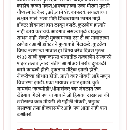
काहीच कळत नव्हत.आमच्यातल्या एका मोठ्या मुलाने
गौप्यस्फोट केला, अरे,त्याने 'ते'. कापलयं. सगळ्यांच्या
लक्षात आलं. अशा गोष्टी शिकवायला लागत नाही.
डाॅक्टर डोक्याला हात लावून बसले. कुठलीच हात्यारे
नाही काय करायचे. आडगाव असल्यामुळे वाहतूक
साधन नाही. शेवटी मुक्कामाच्या एस टी ला गावातल्या
ठाणेदार आणी डाॅक्टर ने पुण्याकडे पिटाळले. कुठलेच
विषय नसणाऱ्या गावात हा विषय बरेच दिवस पुरला.
१९७३ साली दुष्काळग्रस्त भागातील तत्कालीन सरकारने
पाझर तलाव ,नाला बंडीग आणी अशी बरीच दुष्काळी
कामे काढली होती. नुकताच मॅट्रिक झालो होतो.
नोकरीच्या शोधात होतो. जातो का? नोकरी आहे म्हणून
विचारणा झाली. एका पायावर तयार झालो. कुठे
जायचंय "कळमोडी",भीमाशंकर च्या जंगलात एक
खेडेगाव. गेलो पण या गावाने जो हिसका दाखवला की
खरोखरच कळ मोडली. ती पहीली नोकरी, अनुभव
जसाच्या तसा डोळ्यासमोर आहे. पण आता नाही परत
कधीतरी.