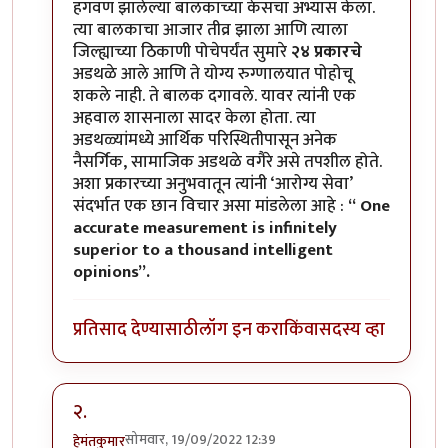
हगवण झालेल्या बालकाच्या केसचा अभ्यास केला.
त्या बालकाचा आजार तीव्र झाला आणि त्याला
जिल्ह्याच्या ठिकाणी पोचेपर्यंत सुमारे
२४ प्रकारचे
अडथळे आले आणि ते योग्य रुग्णालयात पोहोचू
शकले नाही. ते बालक दगावले. यावर त्यांनी एक
अहवाल शासनाला सादर केला होता. त्या
अडथळ्यांमध्ये आर्थिक परिस्थितीपासून अनेक
नैसर्गिक, सामाजिक अडथळे वगैरे असे तपशील होते.
अशा प्रकारच्या अनुभवातून त्यांनी ‘आरोग्य सेवा’
संदर्भात एक छान विचार असा मांडलेला आहे :
“ One
accurate measurement is infinitely
superior to a thousand intelligent
opinions”.
प्रतिसाद देण्यासाठी
लॉग इन करा
किंवा
सदस्य व्हा
२.
सोमवार, 19/09/2022 12:39
हेमंतकुमार