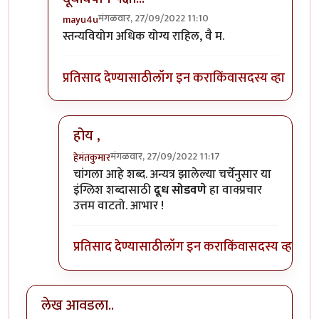
मंगळवार, 27/09/2022 11:10
mayu4u
In reply to
दूधवियोग
by
हेमंतकुमार
स्तन्यवियोग अधिक योग्य राहिल, वै म.
प्रतिसाद देण्यासाठी
लॉग इन करा
किंवा
सदस्य व्हा
होय ,
मंगळवार, 27/09/2022 11:17
हेमंतकुमार
In reply to
दूधवियोग पेक्षा...
by
mayu4u
चांगला आहे शब्द. अन्यत्र झालेल्या चर्चेनुसार या
इंग्लिश शब्दासाठी
दूध सोडवणे
हा वाक्प्रचार
उत्तम वाटतो. आभार !
प्रतिसाद देण्यासाठी
लॉग इन करा
किंवा
सदस्य व्हा
लेख आवडला..