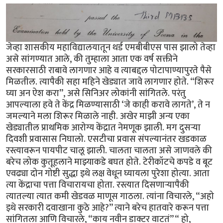
जेव्हा शासकीय महाविद्यालयातून थर्ड एमबीबीएस पास झालो तेव्हा
असे सांगण्यात आले, की तुम्हाला आता एक वर्ष सक्तीने
सरकारसाठी राबावे लागणार आहे व त्याबद्दल पोटापाण्यापुरते पैसे
मिळतील. त्यापैकी सहा महिने खेड्यात जावे लागणार होते. “शिरूर
घ्या अन ऐश करा”, असे सिनिअर लोकांनी सांगितले. परंतु
आपल्याला हवे ते केंद्र मिळण्यासाठी ‘जे काही करावे लागते’, ते न
जमल्याने मला शिरूर मिळाले नाही. अखेर माझी अन्य एका
खेड्यातील प्राथमिक आरोग्य केंद्रात नेमणूक झाली. मग दुसऱ्या
दिवशी प्रवासास निघालो. एसटीचा प्रवास संपल्यानंतर खडकाळ
रस्त्यावरून पायपीट चालू झाली. चालता चालता असे जाणवले की
बरेच लोक कुतूहलाने माझ्याकडे बघत होते. टेरीकॉटचे कपडे व बूट
एवढ्या दोन गोष्टी सुद्धा इथे लक्ष वेधून घ्यायला पुरेशा होत्या. आता
त्या केंद्राचा पत्ता विचारायचा होता. रस्त्यात दिसणाऱ्यापैकी
त्यातल्या त्यात कमी खेडवळ माणूस गाठला. त्यांना विचारले, “अहो
इथे सरकारी दवाखाना कुठे आहे?” त्याने बरेच हातवारे करून पत्ता
सांगितला आणि विचारले, “काय नवीन डाक्टर वाटतं” “ हो,