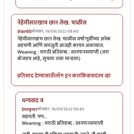
नेहेमीसारखाच छान लेख. चाळीस
सोमवार, 19/09/2022 08:40
शेखरमोघे
नेहेमीसारखाच छान लेख. चाळीस वर्षान्पूर्वीच्या अनेक
अडचणी आणि समजुती आजही कायम असाव्यात.
Weaning : मराठी प्रतिशब्द : स्तनपानसमाप्ती (जरा
बोजडच आहे, सुचला तसा मान्डला)
प्रतिसाद देण्यासाठी
लॉग इन करा
किंवा
सदस्य व्हा
धन्यवाद व
सोमवार, 19/09/2022 09:43
हेमंतकुमार
In reply to
नेहेमीसारखाच छान लेख. चाळीस
by
शेखरमोघे
सहमती. पण...
Weaning : मराठी प्रतिशब्द : स्तनपानसमाप्ती