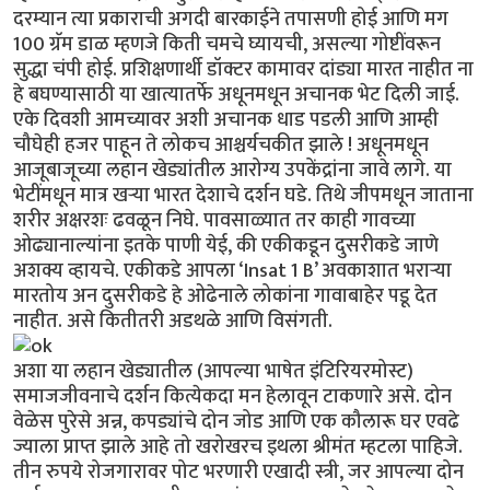
दरम्यान त्या प्रकाराची अगदी बारकाईने तपासणी होई आणि मग
100 ग्रॅम डाळ म्हणजे किती चमचे घ्यायची, असल्या गोष्टींवरून
सुद्धा चंपी होई. प्रशिक्षणार्थी डॉक्टर कामावर दांड्या मारत नाहीत ना
हे बघण्यासाठी या खात्यातर्फे अधूनमधून अचानक भेट दिली जाई.
एके दिवशी आमच्यावर अशी अचानक धाड पडली आणि आम्ही
चौघेही हजर पाहून ते लोकच आश्चर्यचकीत झाले ! अधूनमधून
आजूबाजूच्या लहान खेड्यांतील आरोग्य उपकेंद्रांना जावे लागे. या
भेटींमधून मात्र खऱ्या भारत देशाचे दर्शन घडे. तिथे जीपमधून जाताना
शरीर अक्षरशः ढवळून निघे. पावसाळ्यात तर काही गावच्या
ओढ्यानाल्यांना इतके पाणी येई, की एकीकडून दुसरीकडे जाणे
अशक्य व्हायचे. एकीकडे आपला ‘Insat 1 B’ अवकाशात भराऱ्या
मारतोय अन दुसरीकडे हे ओढेनाले लोकांना गावाबाहेर पडू देत
नाहीत. असे कितीतरी अडथळे आणि विसंगती.
अशा या लहान खेड्यातील (आपल्या भाषेत इंटिरियरमोस्ट)
समाजजीवनाचे दर्शन कित्येकदा मन हेलावून टाकणारे असे. दोन
वेळेस पुरेसे अन्न, कपड्यांचे दोन जोड आणि एक कौलारू घर एवढे
ज्याला प्राप्त झाले आहे तो खरोखरच इथला श्रीमंत म्हटला पाहिजे.
तीन रुपये रोजगारावर पोट भरणारी एखादी स्त्री, जर आपल्या दोन