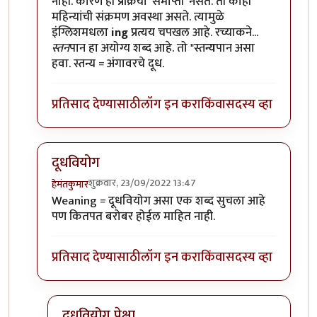
नाही. कारण ही प्रक्रिया 'समाप्ती' नसते. ती काही
महिन्यांची संक्रमण अवस्था असते. त्यामुळे
इंग्लिशमधला
ing
प्रत्यय चपखल आहे. रच्याकने...
स्तन
पान हा अयोग्य शब्द आहे. तो "स्त
न्य
पान असा
हवा. स्तन्य = अंगावरचे दूध.
प्रतिसाद देण्यासाठी
लॉग इन करा
किंवा
सदस्य व्हा
दूधवियोग
शुक्रवार, 23/09/2022 13:47
हेमंतकुमार
In reply to
नेहेमीसारखाच छान लेख. चाळीस
by
शेखरमोघे
Weaning = दूधवियोग असा एक शब्द सुचला आहे
पण कितपत बरोबर होईल माहित नाही.
प्रतिसाद देण्यासाठी
लॉग इन करा
किंवा
सदस्य व्हा
दूधवियोग पेक्षा...