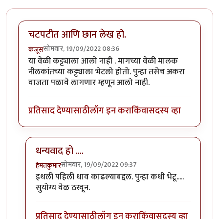
चटपटीत आणि छान लेख हो.
सोमवार, 19/09/2022 08:36
कंजूस
या वेळी कट्ट्याला आलो नाही . मागच्या वेळी मालक
नीलकांतच्या कट्ट्याला भेटलो होतो. पुन्हा तसेच अकरा
वाजता पळावे लागणार म्हणून आलो नाही.
प्रतिसाद देण्यासाठी
लॉग इन करा
किंवा
सदस्य व्हा
धन्यवाद हो ....
सोमवार, 19/09/2022 09:37
हेमंतकुमार
In reply to
चटपटीत आणि छान लेख हो.
by
कंजूस
इथली पहिली धाव काढल्याबद्दल. पुन्हा कधी भेटू.....
सुयोग्य वेळ ठरवून.
प्रतिसाद देण्यासाठी
लॉग इन करा
किंवा
सदस्य व्हा