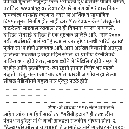
वर्षाच्या मुलाला अजूनही फक्त अंगावरच दूध कसेबसे पाजत असेल,
तर तिला weaning वर लेक्चर देणारे आपण कोण? दारू पिऊन
बायकोला मारझोड करणारा नवरा हा आर्थिक व सामाजिक
विषमतेतूनच निर्माण होत नाही का? ‘पेठ-डेक्कन-कॅम्प’ संस्कृतीत
वाढलेल्या माझ्यासारख्याला तर ही विषमता फारच जाणवली.
दारिद्र्य-रोगराई-दारिद्र्य हे एक दुष्टचक्र झालेले आहे.
“सन २०००
पर्यंत सर्वांसाठी आरोग्य
” हे स्वप्न साकार होण्याआधी ‘गरिबी हटाव’
पूर्णतः साध्य होणे आवश्यक आहे. अशा असंख्य विचारांनी अंतर्मुख
झालेल्या अवस्थेत हे सहा महिने संपले. या ग्रामीण इंटर्नशिपचे
फलित काय होते ? तर, माझ्या दृष्टीने जे ‘मेडिसिन’ होते - म्हणजे
मधुमेह आणि हृदयविकार- त्या दृष्टीने ज्ञानात विशेष भर पडली
नव्हती. परंतु, गेल्या साडेचार वर्षात फारशी जाणीव न झालेल्या
सोशल मेडिसीन
चे महत्त्व मात्र पुरेपूर पटले होते.
……………………………………………………………………………………..........
.....................................
..........................................................................................................
......................................
टीप :
जे वाचक 1990 नंतर जन्मलेले
आहेत त्यांच्या माहितीसाठी : १.
“गरीबी हटाव”
ही तत्कालीन
पंतप्रधान इंदिरा गांधी यांची आवडती राजकीय घोषणा होती. २.
“
हेल्थ फॉर ऑल बाय 2000”
हे जागतिक आरोग्य संघटनेचे1980-