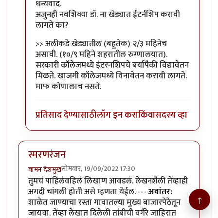
In reply to
वा डॉक्टर
by
राजेंद्र मेहेंदळे
धन्यवाद.
अजुनही नवशिक्या डॉ. ना खेड्यात ईटर्नशिप करावी
लागते का?
>> अलीकडे खेड्यातील (बहुतेक) २/३ महिनेच
असावी. (१०/९ महिने शहरातील रुग्णालयात).
सरकारी कॉलेजमध्ये इंटरनशिपचे बर्यापैकी विद्यावेतन
मिळते. खाजगी कॉलेजमध्ये विनावेतन करावी लागते.
माफ कोणालाच नसते.
प्रतिसाद देण्यासाठी
लॉग इन करा
किंवा
सदस्य व्हा
स्मरणरंजन
सोमवार, 19/09/2022 17:30
वामन देशमुख
तुमचं पाहिलंवहिलं लिखाण आवडलं. लेखनशैली तेंव्हाही
अगदी चांगली होती असे म्हणता येईल. ---
अवांतर:
↑
शाळेत जाण्याचा रस्ता गावातल्या मुख्य बाजारपेठेतून
जायचा. तेंव्हा लेखात दिलेली तांबीची वगैरे जाहिरात