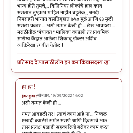
भाग्य होते तुमचे,,, विंजिनियर लोकांचे हाल काय
असतात तुम्हाला माहित नाहीत बहुतेक,, अगदी
निमशहरी भागात वसतिगृहात ७५० मुलं आणि १३ मुली
असला प्रकार .... असो गम्मत केली हो ... लेख आवडला ...
मराठीतील "पंचायत " मालिका काढली तर प्राथमिक
आरोग्य केंद्रात आलेला शिकावू डॉक्टर अशिव
व्यक्तिरेखा रंगवीत येतील !
प्रतिसाद देण्यासाठी
लॉग इन करा
किंवा
सदस्य व्हा
हा हा !
सोमवार, 19/09/2022 14:02
हेमंतकुमार
In reply to
आणि मुख्य म्हणजे हे ठिकाण
by
चौकस२१२
असो गम्मत केली हो ...
गंमत आवडली तर ! त्याचं काय आहे ना.... निव्वळ
एखादी क्वार्टर्स समोर असणे आणि दिवसाचे आठ
तास प्रत्यक्ष एखादी सहकारिणी बरोबर काम करत