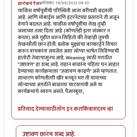
सोमवार, 19/09/2022 09:10
ज्ञानोबाचे पैजार
चाळिस वर्षापूर्वीची परिस्थिती आता बरीचशी बदलली
आहे. आणि मोबाईल आणि इंटरनेटच्या प्रसाराने ती अजून
वेगाने बदलत आहे. चाळीस वर्षांपूर्वीचा लेख तुम्ही
जसाच्या तसा दिला आहे (कोणतेही इतर संस्कार न
करता) असे गृहीत धरुन लिहितो की तेव्हाही तुमची
लेखनशैली छान होती. प्रत्येक मुद्द्याचा बारकाईने विचार
करुन वाचकांना समजेल अशा सोप्या भाषेत लिहिण्याची
हातोटी तेव्हापासुनच आहे. Weaning साठी मराठीत
"उष्टावण" हा शब्द आहे. लहान बाळांना पहिला घन आहार
देण्याच्या कार्यक्रमाला "ऊष्टावण काढणे" असे म्हणतात.
साधारण कोणतीतरी खीर बनवून मग ती मामाच्या
सोन्याच्या अंगठीने बाळाला चाटवायची असे या
कार्यक्रमाचे स्वरुप असते. पैजारबुवा,
प्रतिसाद देण्यासाठी
लॉग इन करा
किंवा
सदस्य व्हा
उष्टावण छानच शब्द आहे.