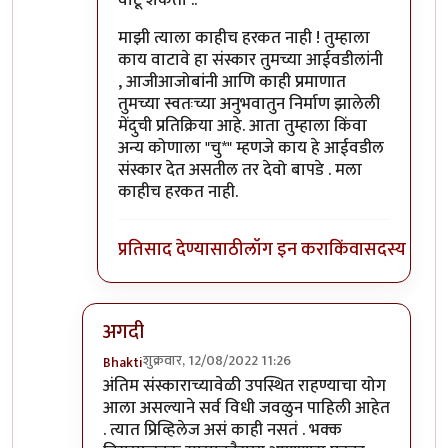
माझी त्याला काहीच हरकत नाही ! तुम्हाला
काय वाटावे हा संस्कार तुमच्या आईवडीलांनी
, आजीआजोबांनी आणि काही प्रमाणात
तुमच्या स्वतःच्या अनुभवातुन निर्माण झालेली
मेंदुची प्रतिक्रिया आहे. आता तुम्हाला किंवा
अन्य कोणाला "चु*" म्हणजे काय हे आईवडील
संस्कार देत असतील तर देवो बापडे . मला
काहीच हरकत नाही.
प्रतिसाद देण्यासाठी
लॉग इन करा
किंवा
सदस्य व्हा
अगदी
शुक्रवार, 12/08/2022 11:26
Bhakti
In reply to
विचित्र प्रतिसाद?
by
प्रसाद गोडबोले
अंतिम संस्काराच्यावेळी उपस्थित राहण्याचा योग
आला असल्याने सर्व विधी जवळुन पाहिली आहेत
. त्यात प्रिव्हिलेज असं काही नसतं . भक्क