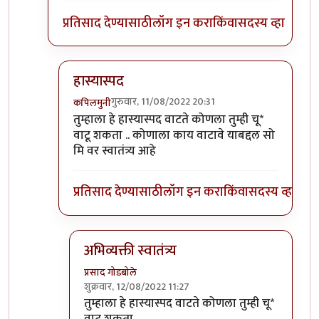
प्रतिसाद देण्यासाठी
लॉग इन करा
किंवा
सदस्य व्हा
हास्यास्पद
गुरुवार, 11/08/2022 20:31
कपिलमुनी
In reply to
विचित्र प्रतिसाद?
by
प्रसाद गोडबोले
तुम्हाला हे हास्यास्पद वाटते कोणला तुम्ही चू*
वाटू शकता .. कोणाला काय वाटावे याबद्दल सो
मि वर स्वातंत्र्य आहे
प्रतिसाद देण्यासाठी
लॉग इन करा
किंवा
सदस्य व्हा
अभिव्यक्ती स्वातंत्र्य
प्रसाद गोडबोले
शुक्रवार, 12/08/2022 11:27
In reply to
हास्यास्पद
by
कपिलमुनी
तुम्हाला हे हास्यास्पद वाटते कोणला तुम्ही चू*
वाटू शकता ..