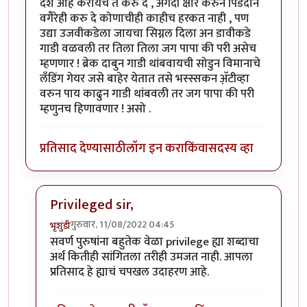
देश आहे करायचे ते करु दे , अगदी क्षौर करुन पिंडदान
वगैरेही करु दे कोणाचीही काहीच हरकत नाही , पण
उद्या उजवीकडेला जायचा सिग्नल दिला अन डावीकडे
गाडी वळवली तर तिला तिला जग पापा की परी असेच
म्हणणार ! ब्रेक दाबुन गाडी थांबवायची सोडुन विमानाचे
लँडिंग गेयर जसे बाहेर येतात तसे भस्स्सकन अ‍ॅ़टीव्हा
वरुन पाय काढुन गाडी थांबवली तर जग पापा की परी
म्हणुनच हिणावणार ! असो .
प्रतिसाद देण्यासाठी
लॉग इन करा
किंवा
सदस्य व्हा
Privileged sir,
गुरुवार, 11/08/2022 04:45
भृशुंडी
In reply to
उगाचच
by
प्रसाद गोडबोले
सवर्ण पुरुषांना बहुतेक वेळा privilege ह्या शब्दाचा
अर्थ कितीही सांगितला तरीही उमजत नाही. आपला
प्रतिसाद हे ह्याचं चपखल उदाहरण आहे.