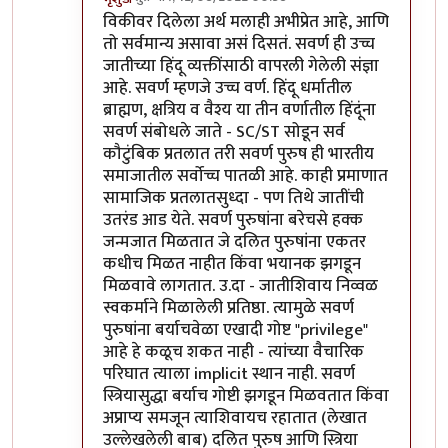
In reply to
सवर्ण / अवर्ण
by
वामन देशमुख
विकीवर दिलेला अर्थ मलाही अभीप्रेत आहे, आणि
तो सर्वमान्य असावा असं दिसतं. सवर्ण ही उच्च
जातीच्या हिंदू व्यक्तींसाठी वापरली गेलेली संज्ञा
आहे. सवर्ण म्हणजे उच्च वर्ण. हिंदू धर्मातील
ब्राह्मण, क्षत्रिय व वैश्य या तीन वर्णातील हिंदूंना
सवर्ण संबोधले जाते - SC/ST सोडून सर्व
कौटुंबिक प्रतलात तरी सवर्ण पुरुष ही भारतीय
समाजातील सर्वोच्च पातळी आहे. काही प्रमाणात
सामाजिक प्रतलातसुध्दा - पण तिथे जातींची
उतरंड आड येते. सवर्ण पुरुषांना बरेचसे हक्क
जन्मजात मिळतात जे दलित पुरुषांना एकतर
कधीच मिळत नाहीत किंवा भयानक झगडून
मिळवावे लागतात. उ.दा - जातीशिवाय निव्वळ
स्वकर्माने मिळालेली प्रतिष्ठा. त्यामुळे सवर्ण
पुरुषांना बर्याचवेळा एखादी गोष्ट "privilege"
आहे हे कळूच शकत नाही - त्यांच्या वैचारिक
परिघात त्याला implicit स्थान नाही. सवर्ण
स्त्रियासुद्धा बर्याच गोष्टी झगडून मिळवतात किंवा
अप्राप्य समजून त्याशिवायच रहातात (लेखात
उल्लेखलेली बाब) दलित पुरुष आणि स्त्रिया