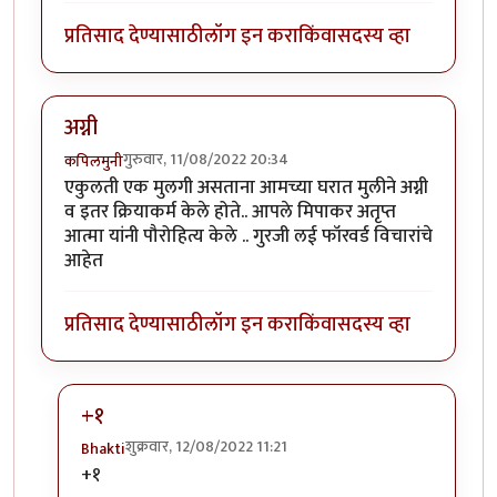
प्रतिसाद देण्यासाठी
लॉग इन करा
किंवा
सदस्य व्हा
अग्नी
गुरुवार, 11/08/2022 20:34
कपिलमुनी
एकुलती एक मुलगी असताना आमच्या घरात मुलीने अग्नी
व इतर क्रियाकर्म केले होते.. आपले मिपाकर अतृप्त
आत्मा यांनी पौरोहित्य केले .. गुरजी लई फॉरवर्ड विचारांचे
आहेत
प्रतिसाद देण्यासाठी
लॉग इन करा
किंवा
सदस्य व्हा
+१
शुक्रवार, 12/08/2022 11:21
Bhakti
In reply to
अग्नी
by
कपिलमुनी
+१