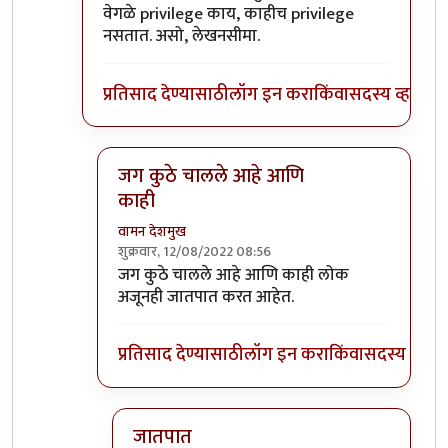
वेगळे privilege काय, काहीच privilege
नसतात. असो, लेखनसीमा.
प्रतिसाद देण्यासाठी
लॉग इन करा
किंवा
सदस्य व्हा
जग कुठे चालले आहे आणि
काही
वामन देशमुख
शुक्रवार, 12/08/2022 08:56
In reply to
।
by
भृशुंडी
जग कुठे चालले आहे आणि काही लोक
अजूनही जातपात करत आहेत.
प्रतिसाद देण्यासाठी
लॉग इन करा
किंवा
सदस्य व्हा
जातपात