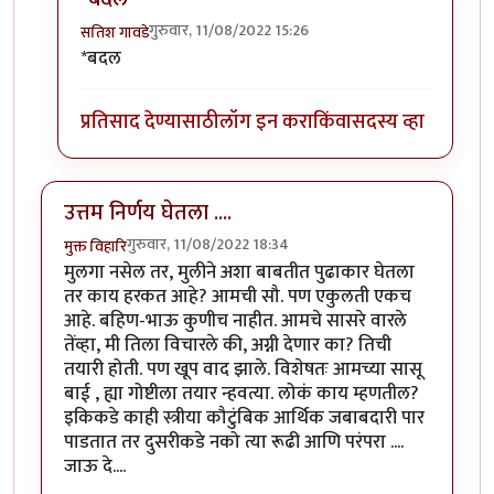
गुरुवार, 11/08/2022 15:26
सतिश गावडे
In reply to
सकारात्मक बदल...
by
सतिश गावडे
*बदल
प्रतिसाद देण्यासाठी
लॉग इन करा
किंवा
सदस्य व्हा
उत्तम निर्णय घेतला ....
गुरुवार, 11/08/2022 18:34
मुक्त विहारि
मुलगा नसेल तर, मुलीने अशा बाबतीत पुढाकार घेतला
तर काय हरकत आहे? आमची सौ. पण एकुलती एकच
आहे. बहिण-भाऊ कुणीच नाहीत. आमचे सासरे वारले
तेंव्हा, मी तिला विचारले की, अग्नी देणार का? तिची
तयारी होती. पण खूप वाद झाले. विशेषतः आमच्या सासू
बाई , ह्या गोष्टीला तयार न्हवत्या. लोकं काय म्हणतील?
इकिकडे काही स्त्रीया कौटुंबिक आर्थिक जबाबदारी पार
पाडतात तर दुसरीकडे नको त्या रूढी आणि परंपरा ....
जाऊ दे....