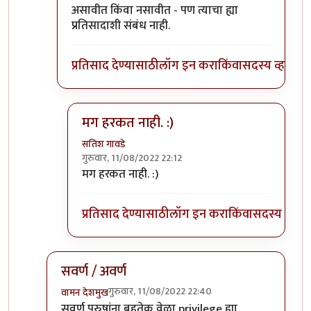
असावीत किंवा नसावीत - पण त्याचा ह्या
प्रतिसादाशी संबंध नाही.
प्रतिसाद देण्यासाठी
लॉग इन करा
किंवा
सदस्य व्हा
मग हरकत नाही. :)
सतिश गावडे
गुरुवार, 11/08/2022 22:12
In reply to
वैयक्तिक नाही.
by
भृशुंडी
मग हरकत नाही. :)
प्रतिसाद देण्यासाठी
लॉग इन करा
किंवा
सदस्य व्हा
सवर्ण / अवर्ण
गुरुवार, 11/08/2022 22:40
वामन देशमुख
In reply to
Privileged sir,
by
भृशुंडी
सवर्ण
पुरुषांना बहुतेक वेळा privilege ह्या