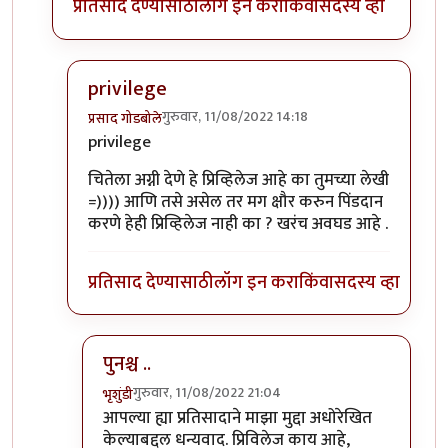
प्रतिसाद देण्यासाठी
लॉग इन करा
किंवा
सदस्य व्हा
privilege
गुरुवार, 11/08/2022 14:18
प्रसाद गोडबोले
In reply to
Privileged sir,
by
भृशुंडी
privilege
चितेला अग्नी देणे हे प्रिव्हिलेज आहे का तुमच्या लेखी
=)))) आणि तसे असेल तर मग क्षौर करुन पिंडदान
करणे हेही प्रिव्हिलेज नाही का ? खरंच अवघड आहे .
प्रतिसाद देण्यासाठी
लॉग इन करा
किंवा
सदस्य व्हा
पुनश्च ..
गुरुवार, 11/08/2022 21:04
भृशुंडी
In reply to
privilege
by
प्रसाद गोडबोले
आपल्या ह्या प्रतिसादाने माझा मुद्दा अधोरेखित
केल्याबद्दल धन्यवाद. प्रिविलेज काय आहे,