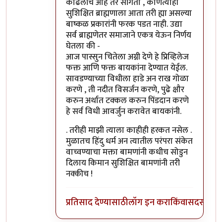
काढलीच आहे तर सांगतो , कोणत्याही
सुशिक्षित ब्राह्मणाला आता तरी ह्या असल्या
बाष्कळ प्रकारांनी फरक पडत नाही. उद्या
सर्व ब्राह्मणेतर समाजाने एकत्र येऊन निर्णय
घेतला की -
आज पास्सुन चितेला अग्नी देणे हे प्रिव्हिलेज
फक्त आणि फक्त बायकांना देण्यात येईल.
सावडण्याच्या विधीला हाडे अन राख गोळा
करणे , ती नदीत विसर्जन करणे, पुढे क्षौर
करुन अर्थात टक्कल करुन पिंडदान करणे
हे सर्व विधी आवर्जुन करावेत बायकांनी.
. तरीही माझी त्याला काहीही हरकत नसेल .
मुळातच हिंदु धर्म अन त्यातील परंपरा संकेत
वाच्वण्याचा मक्ता बामणांनी कधीच सोडुन
दिलाय किमान सुशिक्षित बामणांनी तरी
नक्कीच !
प्रतिसाद देण्यासाठी
लॉग इन करा
किंवा
सदस्य व्हा