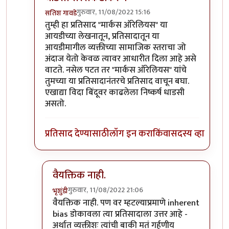
गुरुवार, 11/08/2022 15:16
सतिश गावडे
In reply to
Privileged sir,
by
भृशुंडी
तुम्ही हा प्रतिसाद "मार्कस ऑरेलियस" या
आयडीच्या लेखनातून, प्रतिसादातून या
आयडीमागील व्यक्तीच्या सामाजिक स्तराचा जो
अंदाज येतो केवळ त्यावर आधारीत दिला आहे असे
वाटते. नसेल पटत तर "मार्कस ऑरेलियस" यांचे
तुमच्या या प्रतिसादानंतरचे प्रतिसाद वाचून बघा.
एखाद्या विदा बिंदूवर काढलेला निष्कर्ष धाडसी
असतो.
प्रतिसाद देण्यासाठी
लॉग इन करा
किंवा
सदस्य व्हा
वैयक्तिक नाही.
गुरुवार, 11/08/2022 21:06
भृशुंडी
In reply to
धाडसी सरसकटीकरण
by
सतिश गावडे
वैयक्तिक नाही. पण वर म्हटल्याप्रमाणे inherent
bias डोकावला त्या प्रतिसादाला उत्तर आहे -
अर्थात व्यक्तीशः त्यांची बाकी मतं गर्हणीय