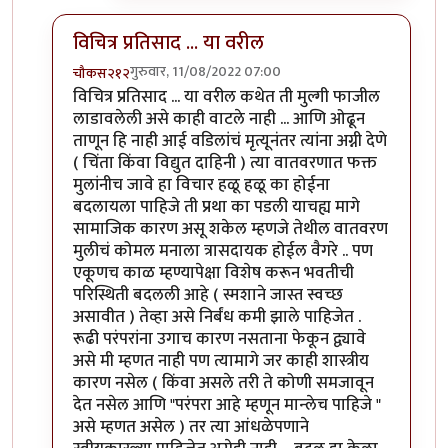
विचित्र प्रतिसाद ... या वरील
गुरुवार, 11/08/2022 07:00
चौकस२१२
In reply to
उगाचच
by
प्रसाद गोडबोले
विचित्र प्रतिसाद ... या वरील कथेत ती मुल्गी फाजील
लाडावलेली असे काही वाटले नाही ... आणि ओढून
ताणून हि नाही आई वडिलांचं मृत्यूनंतर त्यांना अग्नी देणे
( चिंता किंवा विद्युत दाहिनी ) त्या वातवरणात फक्त
मुलांनीच जावे हा विचार हळू हळू का होईना
बदलायला पाहिजे ती प्रथा का पडली याचह्य मागे
सामाजिक कारण असू शकेल म्हणजे तेथील वातवरण
मुलीचं कोमल मनाला त्रासदायक होईल वैगरे .. पण
एकूणच काळ म्हण्यापेक्षा विशेष करून भवतीची
परिस्थिती बदलली आहे ( स्मशाने जास्त स्वच्छ
असावीत ) तेव्हा असे निर्बंध कमी झाले पाहिजेत .
रूढी परंपरांना उगाच कारण नसताना फेकून द्व्यावे
असे मी म्हणत नाही पण त्यामागे जर काही शास्त्रीय
कारण नसेल ( किंवा असले तरी ते कोणी समजावून
देत नसेल आणि "परंपरा आहे म्हणून मान्लेच पाहिजे "
असे म्हणत असेल ) तर त्या आंधळेपणाने