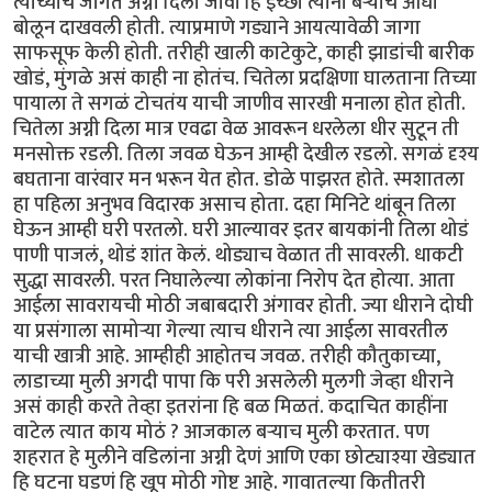
त्यांच्याच जागेत अग्नी दिला जावा हि इच्छा त्यांनी बऱ्याच आधी
बोलून दाखवली होती. त्याप्रमाणे गड्याने आयत्यावेळी जागा
साफसूफ केली होती. तरीही खाली काटेकुटे, काही झाडांची बारीक
खोडं, मुंगळे असं काही ना होतंच. चितेला प्रदक्षिणा घालताना तिच्या
पायाला ते सगळं टोचतंय याची जाणीव सारखी मनाला होत होती.
चितेला अग्नी दिला मात्र एवढा वेळ आवरून धरलेला धीर सुटून ती
मनसोक्त रडली. तिला जवळ घेऊन आम्ही देखील रडलो. सगळं दृश्य
बघताना वारंवार मन भरून येत होत. डोळे पाझरत होते. स्मशातला
हा पहिला अनुभव विदारक असाच होता. दहा मिनिटे थांबून तिला
घेऊन आम्ही घरी परतलो. घरी आल्यावर इतर बायकांनी तिला थोडं
पाणी पाजलं, थोडं शांत केलं. थोड्याच वेळात ती सावरली. धाकटी
सुद्धा सावरली. परत निघालेल्या लोकांना निरोप देत होत्या. आता
आईला सावरायची मोठी जबाबदारी अंगावर होती. ज्या धीराने दोघी
या प्रसंगाला सामोऱ्या गेल्या त्याच धीराने त्या आईला सावरतील
याची खात्री आहे. आम्हीही आहोतच जवळ. तरीही कौतुकाच्या,
लाडाच्या मुली अगदी पापा कि परी असलेली मुलगी जेव्हा धीराने
असं काही करते तेव्हा इतरांना हि बळ मिळतं. कदाचित काहींना
वाटेल त्यात काय मोठं ? आजकाल बऱ्याच मुली करतात. पण
शहरात हे मुलीने वडिलांना अग्नी देणं आणि एका छोट्याश्या खेड्यात
हि घटना घडणं हि खूप मोठी गोष्ट आहे. गावातल्या कितीतरी