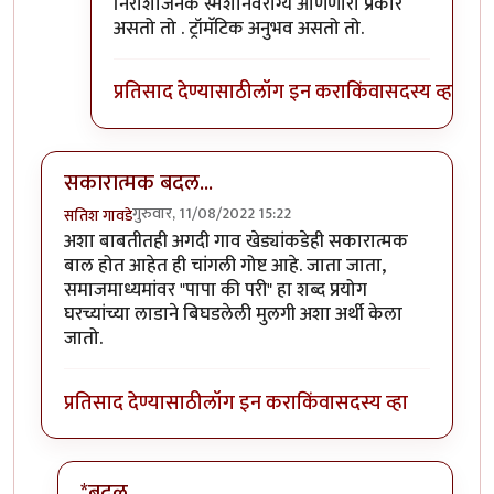
निराशाजनक स्मशानवैराग्य आणणारा प्रकार
असतो तो . ट्रॉमॅटिक अनुभव असतो तो.
प्रतिसाद देण्यासाठी
लॉग इन करा
किंवा
सदस्य व्हा
सकारात्मक बदल...
गुरुवार, 11/08/2022 15:22
सतिश गावडे
अशा बाबतीतही अगदी गाव खेड्यांकडेही सकारात्मक
बाल होत आहेत ही चांगली गोष्ट आहे. जाता जाता,
समाजमाध्यमांवर "पापा की परी" हा शब्द प्रयोग
घरच्यांच्या लाडाने बिघडलेली मुलगी अशा अर्थी केला
जातो.
प्रतिसाद देण्यासाठी
लॉग इन करा
किंवा
सदस्य व्हा
*बदल