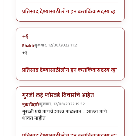
प्रतिसाद देण्यासाठी
लॉग इन करा
किंवा
सदस्य व्हा
+१
शुक्रवार, 12/08/2022 11:21
Bhakti
In reply to
अग्नी
by
कपिलमुनी
+१
प्रतिसाद देण्यासाठी
लॉग इन करा
किंवा
सदस्य व्हा
गुरजी लई फॉरवर्ड विचारांचे आहेत
शुक्रवार, 12/08/2022 19:32
मुक्त विहारि
In reply to
अग्नी
by
कपिलमुनी
गुरूजी प्रथे मागचे शास्त्र पाळतात ... शास्त्रा मागे
धावत नाहीत
प्रतिसाद देण्यासाठी
लॉग इन करा
किंवा
सदस्य व्हा