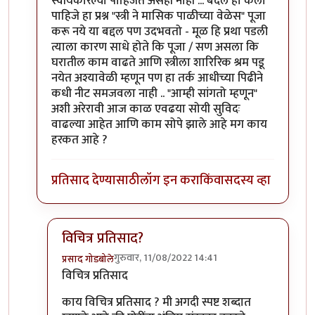
स्वीयकारल्या पाहिजेत असेही नाही ... बदल हा केला
पाहिजे हा प्रश्न "स्त्री ने मासिक पाळीच्या वेळेस" पूजा
करू नये या बद्दल पण उदभवतो - मूळ हि प्रथा पडली
त्याला कारण साधे होते कि पूजा / सण असला कि
घरातील काम वाढते आणि स्त्रीला शारिरिक श्रम पडू
नयेत अश्यावेळी म्हणून पण हा तर्क आधीच्या पिढीने
कधी नीट समजवला नाही .. "आम्ही सांगतो म्हणून"
अशी अरेरावी आज काळ एवढया सोयी सुविदः
वाढल्या आहेत आणि काम सोपे झाले आहे मग काय
हरकत आहे ?
प्रतिसाद देण्यासाठी
लॉग इन करा
किंवा
सदस्य व्हा
विचित्र प्रतिसाद?
गुरुवार, 11/08/2022 14:41
प्रसाद गोडबोले
In reply to
विचित्र प्रतिसाद ... या वरील
by
चौकस२१२
विचित्र प्रतिसाद
काय विचित्र प्रतिसाद ? मी अगदी स्पष्ट शब्दात