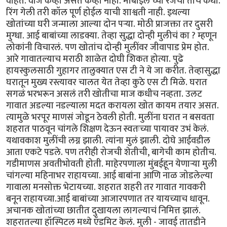
वाहतं. वीज केव्हा असते केव्हा नाही. मोबाईल च्या रेंजची तीच कथा.
रिंग गेली तरी कॉल पूर्ण होईल याची शाश्वती नाही. इथल्या
खोतांच्या घरी जन्माला आल्या दोन पऱ्या. मोठी प्राजक्ता तर दुसरी
मुग्धा. आई बाबांच्या लाडक्या. तेव्हा सुद्धा दोन्ही मुलीचं का ? म्हणून
लोकांनी विचारलं. पण खोतांच दोन्ही मुलींवर जीवापाड प्रेम होत.
आरे गावातल्याच मराठी शाळेत दोघी शिकत होत्या. पुढे
हायस्कुलसाठी गुहागर तालुक्यात एस टी ने ये जा करीत. तेव्हासुद्धा
घरातून मुख्य रस्त्यावर चालत येत तेव्हा कुठे एस टी मिळे. घरात
सगळं भरभरून असलं तरी खोतीचा माज कधीच नव्हता. उलट
गावात अडल्या नडल्याला मदत करायला खोत कायम तयार असत.
त्यामुळे भरपूर माणसं जोडून ठेवली होती. मुलींना घरात न बसवता
शहरात पाठवून चांगले शिक्षण देऊन स्वतःच्या पायावर उभं केलं.
यथावकाश मुलींची लग्न झाली. त्यांना मुलं झाली. दोघे आईवडील
आता एकटे पडले. पण तरीही रोजची शेतीची, बागेची काम होतीच.
गडीमाणस अवतीभोवती होती. माहेरपणाला मुंबईहून येणाऱ्या मुली
चांगल्या महिनाभर राहायच्या. आई बाबांना आणि नाळ जोडलेल्या
गावाला मनसोक्त भेटायच्या. शहरात शहरी तर गावात गावकरी
बनून राहायच्या.आई बाबांच्या आजारपणात तर यायच्याच धावून.
अचानक खोतांच्या छातीत दुखायला लागल्याचं निमित्त झालं.
शहरातल्या हॉस्पिटल मध्ये ऍडमिट केलं. मुली - जावई तातडीने