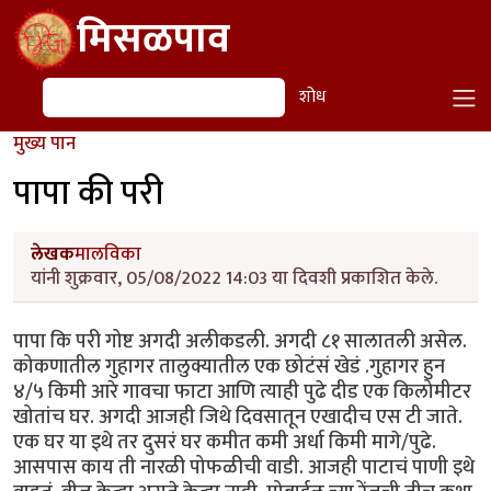
Skip to main content
मिसळपाव
शोध
शोध
मुख्य पान
पापा की परी
लेखक
मालविका
यांनी शुक्रवार, 05/08/2022 14:03 या दिवशी प्रकाशित केले.
पापा कि परी गोष्ट अगदी अलीकडली. अगदी ८१ सालातली असेल.
कोकणातील गुहागर तालुक्यातील एक छोटंसं खेडं .गुहागर हुन
४/५ किमी आरे गावचा फाटा आणि त्याही पुढे दीड एक किलोमीटर
खोतांच घर. अगदी आजही जिथे दिवसातून एखादीच एस टी जाते.
एक घर या इथे तर दुसरं घर कमीत कमी अर्धा किमी मागे/पुढे.
आसपास काय ती नारळी पोफळीची वाडी. आजही पाटाचं पाणी इथे