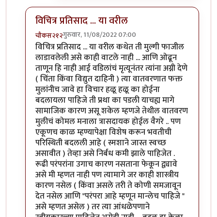
विचित्र प्रतिसाद ... या वरील
गुरुवार, 11/08/2022 07:00
चौकस२१२
In reply to
उगाचच
by
प्रसाद गोडबोले
विचित्र प्रतिसाद ... या वरील कथेत ती मुल्गी फाजील
लाडावलेली असे काही वाटले नाही ... आणि ओढून
ताणून हि नाही आई वडिलांचं मृत्यूनंतर त्यांना अग्नी देणे
( चिंता किंवा विद्युत दाहिनी ) त्या वातवरणात फक्त
मुलांनीच जावे हा विचार हळू हळू का होईना
बदलायला पाहिजे ती प्रथा का पडली याचह्य मागे
सामाजिक कारण असू शकेल म्हणजे तेथील वातवरण
मुलीचं कोमल मनाला त्रासदायक होईल वैगरे .. पण
एकूणच काळ म्हण्यापेक्षा विशेष करून भवतीची
परिस्थिती बदलली आहे ( स्मशाने जास्त स्वच्छ
असावीत ) तेव्हा असे निर्बंध कमी झाले पाहिजेत .
रूढी परंपरांना उगाच कारण नसताना फेकून द्व्यावे
असे मी म्हणत नाही पण त्यामागे जर काही शास्त्रीय
कारण नसेल ( किंवा असले तरी ते कोणी समजावून
देत नसेल आणि "परंपरा आहे म्हणून मान्लेच पाहिजे "
असे म्हणत असेल ) तर त्या आंधळेपणाने