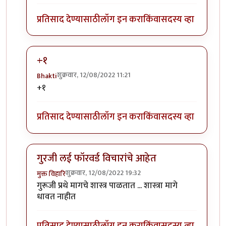
प्रतिसाद देण्यासाठी
लॉग इन करा
किंवा
सदस्य व्हा
+१
शुक्रवार, 12/08/2022 11:21
Bhakti
In reply to
अग्नी
by
कपिलमुनी
+१
प्रतिसाद देण्यासाठी
लॉग इन करा
किंवा
सदस्य व्हा
गुरजी लई फॉरवर्ड विचारांचे आहेत
शुक्रवार, 12/08/2022 19:32
मुक्त विहारि
In reply to
अग्नी
by
कपिलमुनी
गुरूजी प्रथे मागचे शास्त्र पाळतात ... शास्त्रा मागे
धावत नाहीत
प्रतिसाद देण्यासाठी
लॉग इन करा
किंवा
सदस्य व्हा