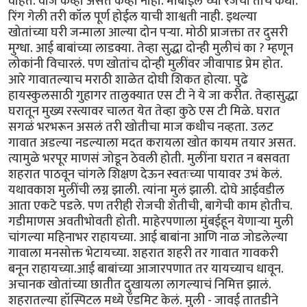
वाहतं. वीज केव्हा असते केव्हा नाही. मोबाईल च्या रेंजची तीच कथा.
रिंग गेली तरी कॉल पूर्ण होईल याची शाश्वती नाही. इथल्या
खोतांच्या घरी जन्माला आल्या दोन पऱ्या. मोठी प्राजक्ता तर दुसरी
मुग्धा. आई बाबांच्या लाडक्या. तेव्हा सुद्धा दोन्ही मुलीचं का ? म्हणून
लोकांनी विचारलं. पण खोतांच दोन्ही मुलींवर जीवापाड प्रेम होत.
आरे गावातल्याच मराठी शाळेत दोघी शिकत होत्या. पुढे
हायस्कुलसाठी गुहागर तालुक्यात एस टी ने ये जा करीत. तेव्हासुद्धा
घरातून मुख्य रस्त्यावर चालत येत तेव्हा कुठे एस टी मिळे. घरात
सगळं भरभरून असलं तरी खोतीचा माज कधीच नव्हता. उलट
गावात अडल्या नडल्याला मदत करायला खोत कायम तयार असत.
त्यामुळे भरपूर माणसं जोडून ठेवली होती. मुलींना घरात न बसवता
शहरात पाठवून चांगले शिक्षण देऊन स्वतःच्या पायावर उभं केलं.
यथावकाश मुलींची लग्न झाली. त्यांना मुलं झाली. दोघे आईवडील
आता एकटे पडले. पण तरीही रोजची शेतीची, बागेची काम होतीच.
गडीमाणस अवतीभोवती होती. माहेरपणाला मुंबईहून येणाऱ्या मुली
चांगल्या महिनाभर राहायच्या. आई बाबांना आणि नाळ जोडलेल्या
गावाला मनसोक्त भेटायच्या. शहरात शहरी तर गावात गावकरी
बनून राहायच्या.आई बाबांच्या आजारपणात तर यायच्याच धावून.
अचानक खोतांच्या छातीत दुखायला लागल्याचं निमित्त झालं.
शहरातल्या हॉस्पिटल मध्ये ऍडमिट केलं. मुली - जावई तातडीने