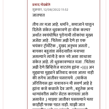
प्रसाद गोडबोले
शुक्रवार, 12/08/2022 11:52
In reply to
जग कुठे चालले आहे आणि काही
by
वा
जातपात
तीच तर मजा आहे. धर्माने , समाजाने घालुन
दिलेले संकेत धुडकावणे हा वोक कल्चर
अर्थात स्वयंघोषित पुरोगामी लोकांचा मुख्य
अजेंडा आहे . चितेला अग्नी देणे हा एक
भयंकर ट्रॉमॅटिक , दुखद अनुभव असतो ,
बायका बहुतांश संवेदनशील मनाच्या
असल्याने त्यांनी हे करु नये असा साधासा
संकेत आहे. तो धुडकावण्यात मजा . चितेला
अग्नी देणे प्रिव्हिलेज वाटतंय ह्यांना =)))) अन
मुद्द्याचा मुद्द्याने प्रतिवाद करता आला नाही
की लगेच जातीवर घसरायचे . (मार्कस
ऑरेलियस ह्या नावावरुन मी सवर्ण आहे हे
ह्यांना कसे कळाले देव जाणे , बहुतेक अन्य
धाग्यांवरील स्कोर सेटल करायला आले
असावेत .) माझ्या जातीवर घसरल्याने मला
काहीही फरक पडत नाही. माझी जात