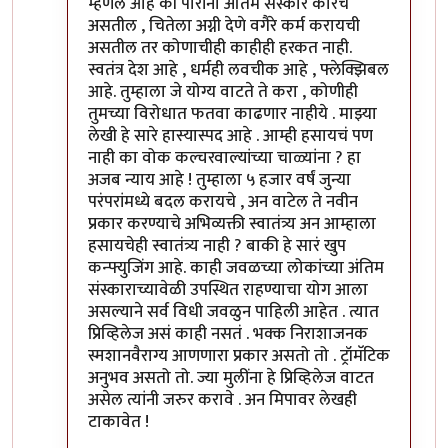
म्हणले आहे की पोरींना अंतिम संस्कार कारचे
असतील , चितेला अग्नी देणे वगैरे कर्म करायची
असतील तर कोणाचीही काहीही हरकत नाही.
स्वतंत्र देश आहे , धर्मही लवचीक आहे , फ्लेक्झिबल
आहे. तुम्हाला जे योग्य वाटते ते करा , कोणीही
तुमच्या विरोधात फतवा काढणार नाहीये . माझ्या
लेखी हे सारे हास्यास्पद आहे . आम्ही हसायचं पण
नाही का वोक कल्चरवाल्यांच्या चाळ्यांना ? हा
अजब न्याय आहे ! तुम्हाला ५ हजार वर्षं जुन्या
परंपरांमध्ये बदल करायचे , अन वाटेल ते नवीन
प्रकार करण्याचे अभिव्यक्ती स्वातंत्र्य अन आम्हाला
हसायचेही स्वातंत्र्य नाही ? बाकी हे सारं खुप
कन्फ्युजिंग आहे. काही जवळच्या लोकांच्या अंतिम
संस्काराच्यावेळी उपस्थित राहण्याचा योग आला
असल्याने सर्व विधी जवळुन पाहिली आहेत . त्यात
प्रिव्हिलेज असं काही नसतं . भक्क निराशाजनक
स्मशानवैराग्य आणणारा प्रकार असतो तो . ट्रॉमॅटिक
अनुभव असतो तो. ज्या मुलींना हे प्रिव्हिलेज वाटत
असेल त्यांनी जरुर करावे . अन मिपावर लेखही
टाकावेत !