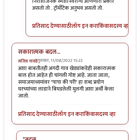
निराशाजनक स्मशानवैराग्य आणणारा प्रकार
असतो तो . ट्रॉमॅटिक अनुभव असतो तो.
प्रतिसाद देण्यासाठी
लॉग इन करा
किंवा
सदस्य व्हा
सकारात्मक बदल...
गुरुवार, 11/08/2022 15:22
सतिश गावडे
अशा बाबतीतही अगदी गाव खेड्यांकडेही सकारात्मक
बाल होत आहेत ही चांगली गोष्ट आहे. जाता जाता,
समाजमाध्यमांवर "पापा की परी" हा शब्द प्रयोग
घरच्यांच्या लाडाने बिघडलेली मुलगी अशा अर्थी केला
जातो.
प्रतिसाद देण्यासाठी
लॉग इन करा
किंवा
सदस्य व्हा
*बदल