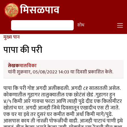
Skip to main content
मिसळपाव
शोध
शोध
मुख्य पान
पापा की परी
लेखक
मालविका
यांनी शुक्रवार, 05/08/2022 14:03 या दिवशी प्रकाशित केले.
पापा कि परी गोष्ट अगदी अलीकडली. अगदी ८१ सालातली असेल.
कोकणातील गुहागर तालुक्यातील एक छोटंसं खेडं .गुहागर हुन
४/५ किमी आरे गावचा फाटा आणि त्याही पुढे दीड एक किलोमीटर
खोतांच घर. अगदी आजही जिथे दिवसातून एखादीच एस टी जाते.
एक घर या इथे तर दुसरं घर कमीत कमी अर्धा किमी मागे/पुढे.
आसपास काय ती नारळी पोफळीची वाडी. आजही पाटाचं पाणी इथे