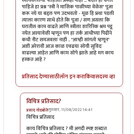
स्वीयकारल्या पाहिजेत असेही नाही ... बदल हा केला
पाहिजे हा प्रश्न "स्त्री ने मासिक पाळीच्या वेळेस" पूजा
करू नये या बद्दल पण उदभवतो - मूळ हि प्रथा पडली
त्याला कारण साधे होते कि पूजा / सण असला कि
घरातील काम वाढते आणि स्त्रीला शारिरिक श्रम पडू
नयेत अश्यावेळी म्हणून पण हा तर्क आधीच्या पिढीने
कधी नीट समजवला नाही .. "आम्ही सांगतो म्हणून"
अशी अरेरावी आज काळ एवढया सोयी सुविदः
वाढल्या आहेत आणि काम सोपे झाले आहे मग काय
हरकत आहे ?
प्रतिसाद देण्यासाठी
लॉग इन करा
किंवा
सदस्य व्हा
विचित्र प्रतिसाद?
गुरुवार, 11/08/2022 14:41
प्रसाद गोडबोले
In reply to
विचित्र प्रतिसाद ... या वरील
by
चौकस२१२
विचित्र प्रतिसाद
काय विचित्र प्रतिसाद ? मी अगदी स्पष्ट शब्दात