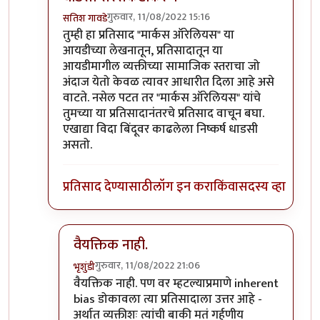
गुरुवार, 11/08/2022 15:16
सतिश गावडे
In reply to
Privileged sir,
by
भृशुंडी
तुम्ही हा प्रतिसाद "मार्कस ऑरेलियस" या
आयडीच्या लेखनातून, प्रतिसादातून या
आयडीमागील व्यक्तीच्या सामाजिक स्तराचा जो
अंदाज येतो केवळ त्यावर आधारीत दिला आहे असे
वाटते. नसेल पटत तर "मार्कस ऑरेलियस" यांचे
तुमच्या या प्रतिसादानंतरचे प्रतिसाद वाचून बघा.
एखाद्या विदा बिंदूवर काढलेला निष्कर्ष धाडसी
असतो.
प्रतिसाद देण्यासाठी
लॉग इन करा
किंवा
सदस्य व्हा
वैयक्तिक नाही.
गुरुवार, 11/08/2022 21:06
भृशुंडी
In reply to
धाडसी सरसकटीकरण
by
सतिश गावडे
वैयक्तिक नाही. पण वर म्हटल्याप्रमाणे inherent
bias डोकावला त्या प्रतिसादाला उत्तर आहे -
अर्थात व्यक्तीशः त्यांची बाकी मतं गर्हणीय