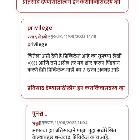
प्रतिसाद देण्यासाठी
लॉग इन करा
किंवा
सदस्य व्हा
privilege
गुरुवार, 11/08/2022 14:18
प्रसाद गोडबोले
In reply to
Privileged sir,
by
भृशुंडी
privilege
चितेला अग्नी देणे हे प्रिव्हिलेज आहे का तुमच्या लेखी
=)))) आणि तसे असेल तर मग क्षौर करुन पिंडदान
करणे हेही प्रिव्हिलेज नाही का ? खरंच अवघड आहे .
प्रतिसाद देण्यासाठी
लॉग इन करा
किंवा
सदस्य व्हा
पुनश्च ..
गुरुवार, 11/08/2022 21:04
भृशुंडी
In reply to
privilege
by
प्रसाद गोडबोले
आपल्या ह्या प्रतिसादाने माझा मुद्दा अधोरेखित
केल्याबद्दल धन्यवाद. प्रिविलेज काय आहे,