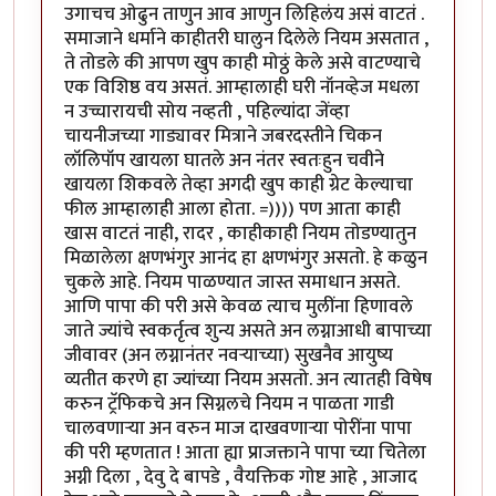
उगाचच ओढुन ताणुन आव आणुन लिहिलंय असं वाटतं .
समाजाने धर्माने काहीतरी घालुन दिलेले नियम असतात ,
ते तोडले की आपण खुप काही मोठ्ठं केले असे वाटण्याचे
एक विशिष्ठ वय असतं. आम्हालाही घरी नॉनव्हेज मधला
न उच्चारायची सोय नव्हती , पहिल्यांदा जेंव्हा
चायनीजच्या गाड्यावर मित्राने जबरदस्तीने चिकन
लॉलिपॉप खायला घातले अन नंतर स्वतःहुन चवीने
खायला शिकवले तेव्हा अगदी खुप काही ग्रेट केल्याचा
फील आम्हालाही आला होता. =)))) पण आता काही
खास वाटतं नाही, रादर , काहीकाही नियम तोडण्यातुन
मिळालेला क्षणभंगुर आनंद हा क्षणभंगुर असतो. हे कळुन
चुकले आहे. नियम पाळण्यात जास्त समाधान असते.
आणि पापा की परी असे केवळ त्याच मुलींना हिणावले
जाते ज्यांचे स्वकर्तृत्व शुन्य असते अन लग्नाआधी बापाच्या
जीवावर (अन लग्नानंतर नवर्‍याच्या) सुखनैव आयुष्य
व्यतीत करणे हा ज्यांच्या नियम असतो. अन त्यातही विषेष
करुन ट्रॅफिकचे अन सिग्नलचे नियम न पाळता गाडी
चालवणार्‍या अन वरुन माज दाखवणार्‍या पोरींना पापा
की परी म्हणतात ! आता ह्या प्राजक्ताने पापा च्या चितेला
अग्नी दिला , देवु दे बापडे , वैयक्तिक गोष्ट आहे , आजाद