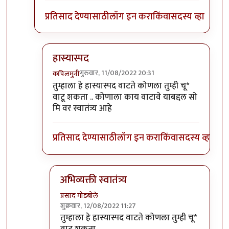
प्रतिसाद देण्यासाठी
लॉग इन करा
किंवा
सदस्य व्हा
हास्यास्पद
गुरुवार, 11/08/2022 20:31
कपिलमुनी
In reply to
विचित्र प्रतिसाद?
by
प्रसाद गोडबोले
तुम्हाला हे हास्यास्पद वाटते कोणला तुम्ही चू*
वाटू शकता .. कोणाला काय वाटावे याबद्दल सो
मि वर स्वातंत्र्य आहे
प्रतिसाद देण्यासाठी
लॉग इन करा
किंवा
सदस्य व्हा
अभिव्यक्ती स्वातंत्र्य
प्रसाद गोडबोले
शुक्रवार, 12/08/2022 11:27
In reply to
हास्यास्पद
by
कपिलमुनी
तुम्हाला हे हास्यास्पद वाटते कोणला तुम्ही चू*
वाटू शकता ..