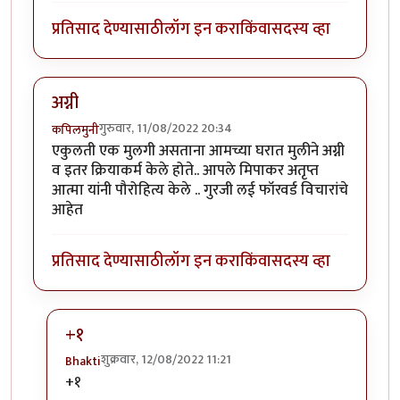
प्रतिसाद देण्यासाठी
लॉग इन करा
किंवा
सदस्य व्हा
अग्नी
गुरुवार, 11/08/2022 20:34
कपिलमुनी
एकुलती एक मुलगी असताना आमच्या घरात मुलीने अग्नी
व इतर क्रियाकर्म केले होते.. आपले मिपाकर अतृप्त
आत्मा यांनी पौरोहित्य केले .. गुरजी लई फॉरवर्ड विचारांचे
आहेत
प्रतिसाद देण्यासाठी
लॉग इन करा
किंवा
सदस्य व्हा
+१
शुक्रवार, 12/08/2022 11:21
Bhakti
In reply to
अग्नी
by
कपिलमुनी
+१