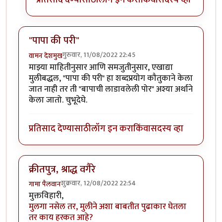
"पापा की परी"
गुरुवार, 11/08/2022 22:45
वामन देशमुख
माझ्या माहितीनुसार आणि समजुतीनुसार, एखाद्या
मुलीबद्धल, "पापा की परी" हा शब्दप्रयोग कौतुकाने केला
जात नाही तर ती "बापाची लाडावलेली पोर" अश्या अर्थाने
केला जातो. चुभूदेघे.
प्रतिसाद देण्यासाठी
लॉग इन करा
किंवा
सदस्य व्हा
क्रीतपुत्र, श्राद्ध वगैरे
शुक्रवार, 12/08/2022 22:54
गामा पैलवान
मुक्तविहारी,
मुलगा नसेल तर, मुलीने अशा बाबतीत पुढाकार घेतला
तर काय हरकत आहे?