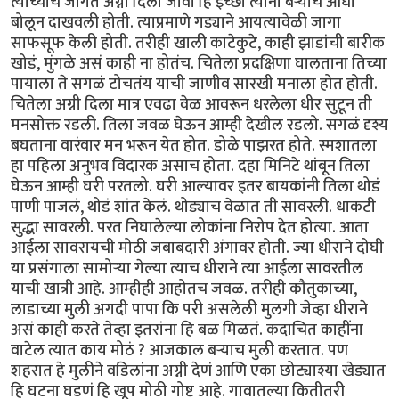
त्यांच्याच जागेत अग्नी दिला जावा हि इच्छा त्यांनी बऱ्याच आधी
बोलून दाखवली होती. त्याप्रमाणे गड्याने आयत्यावेळी जागा
साफसूफ केली होती. तरीही खाली काटेकुटे, काही झाडांची बारीक
खोडं, मुंगळे असं काही ना होतंच. चितेला प्रदक्षिणा घालताना तिच्या
पायाला ते सगळं टोचतंय याची जाणीव सारखी मनाला होत होती.
चितेला अग्नी दिला मात्र एवढा वेळ आवरून धरलेला धीर सुटून ती
मनसोक्त रडली. तिला जवळ घेऊन आम्ही देखील रडलो. सगळं दृश्य
बघताना वारंवार मन भरून येत होत. डोळे पाझरत होते. स्मशातला
हा पहिला अनुभव विदारक असाच होता. दहा मिनिटे थांबून तिला
घेऊन आम्ही घरी परतलो. घरी आल्यावर इतर बायकांनी तिला थोडं
पाणी पाजलं, थोडं शांत केलं. थोड्याच वेळात ती सावरली. धाकटी
सुद्धा सावरली. परत निघालेल्या लोकांना निरोप देत होत्या. आता
आईला सावरायची मोठी जबाबदारी अंगावर होती. ज्या धीराने दोघी
या प्रसंगाला सामोऱ्या गेल्या त्याच धीराने त्या आईला सावरतील
याची खात्री आहे. आम्हीही आहोतच जवळ. तरीही कौतुकाच्या,
लाडाच्या मुली अगदी पापा कि परी असलेली मुलगी जेव्हा धीराने
असं काही करते तेव्हा इतरांना हि बळ मिळतं. कदाचित काहींना
वाटेल त्यात काय मोठं ? आजकाल बऱ्याच मुली करतात. पण
शहरात हे मुलीने वडिलांना अग्नी देणं आणि एका छोट्याश्या खेड्यात
हि घटना घडणं हि खूप मोठी गोष्ट आहे. गावातल्या कितीतरी