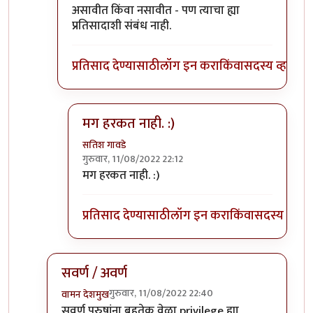
असावीत किंवा नसावीत - पण त्याचा ह्या
प्रतिसादाशी संबंध नाही.
प्रतिसाद देण्यासाठी
लॉग इन करा
किंवा
सदस्य व्हा
मग हरकत नाही. :)
सतिश गावडे
गुरुवार, 11/08/2022 22:12
In reply to
वैयक्तिक नाही.
by
भृशुंडी
मग हरकत नाही. :)
प्रतिसाद देण्यासाठी
लॉग इन करा
किंवा
सदस्य व्हा
सवर्ण / अवर्ण
गुरुवार, 11/08/2022 22:40
वामन देशमुख
In reply to
Privileged sir,
by
भृशुंडी
सवर्ण
पुरुषांना बहुतेक वेळा privilege ह्या