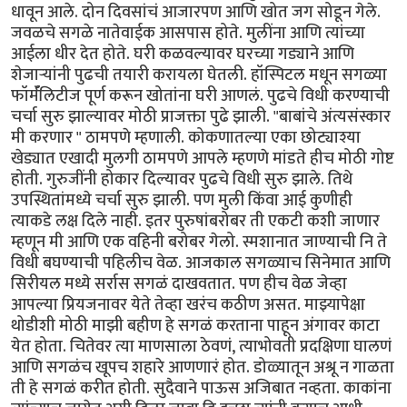
धावून आले. दोन दिवसांचं आजारपण आणि खोत जग सोडून गेले.
जवळचे सगळे नातेवाईक आसपास होते. मुलींना आणि त्यांच्या
आईला धीर देत होते. घरी कळवल्यावर घरच्या गड्याने आणि
शेजाऱ्यांनी पुढची तयारी करायला घेतली. हॉस्पिटल मधून सगळ्या
फॉर्मॅलिटीज पूर्ण करून खोतांना घरी आणलं. पुढचे विधी करण्याची
चर्चा सुरु झाल्यावर मोठी प्राजक्ता पुढे झाली. "बाबांचे अंत्यसंस्कार
मी करणार " ठामपणे म्हणाली. कोकणातल्या एका छोट्याश्या
खेड्यात एखादी मुलगी ठामपणे आपले म्हणणे मांडते हीच मोठी गोष्ट
होती. गुरुजींनी होकार दिल्यावर पुढचे विधी सुरु झाले. तिथे
उपस्थितांमध्ये चर्चा सुरु झाली. पण मुली किंवा आई कुणीही
त्याकडे लक्ष दिले नाही. इतर पुरुषांबरोबर ती एकटी कशी जाणार
म्हणून मी आणि एक वहिनी बरोबर गेलो. स्मशानात जाण्याची नि ते
विधी बघण्याची पहिलीच वेळ. आजकाल सगळ्याच सिनेमात आणि
सिरीयल मध्ये सर्रास सगळं दाखवतात. पण हीच वेळ जेव्हा
आपल्या प्रियजनावर येते तेव्हा खरंच कठीण असत. माझ्यापेक्षा
थोडीशी मोठी माझी बहीण हे सगळं करताना पाहून अंगावर काटा
येत होता. चितेवर त्या माणसाला ठेवणं, त्याभोवती प्रदक्षिणा घालणं
आणि सगळंच खूपच शहारे आणणारं होत. डोळ्यातून अश्रू न गाळता
ती हे सगळं करीत होती. सुदैवाने पाऊस अजिबात नव्हता. काकांना