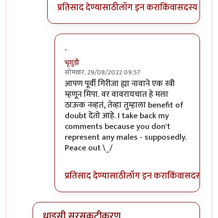
प्रतिसाद देण्यासाठी
लॉग इन करा
किंवा
सदस्य व्हा
.
भृशुंडी
सोमवार, 29/08/2022 09:57
In reply to
चितेला अग्नी देणे हे
by
प्रसाद गोडबोले
आपण पूर्वी गिरीजा ह्या नावाने एक स्त्री
म्हणून मिपा. वर वावरायचात हे मला
ठाऊक नव्हतं, तेव्हा तुम्हाला benefit of
doubt देतो आहे. I take back my
comments because you don't
represent any males - supposedly.
Peace out \_/
प्रतिसाद देण्यासाठी
लॉग इन करा
किंवा
सदस्य व्हा
धाडसी सरसकटीकरण