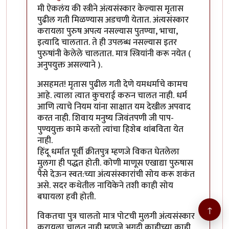
In reply to
क्रीतपुत्र, श्राद्ध वगैरे
by
गामा पैलवान
मी ऐकलंय की स्त्रीने अंत्यसंस्कार केल्यास मृतास
पुढील गती मिळण्यास अडचणी येतात. अंत्यसंस्कार
करायला पुरुष अपत्य नसल्यास पुतण्या, भाचा,
इत्यादि चालतात. ते ही उपलब्ध नसल्यास इतर
पुरुषांनी केलेले चालतात. मात्र स्त्रियांनी करू नयेत (
अनुपयुक्त असल्याने ).
असहमत! मृतास पुढील गती देणे यमधर्माचे कामच
आहे. त्याला त्यात कुचराई करुन चालत नाही. धर्म
आणि त्याचे नियम यांना साक्षात यम देखील अपवाद
करत नाही. शिवाय मनुष्य जिवंतपणी जी पाप-
पुण्ययुक्त कामे करतो त्यांचा हिशेब थांबविता येत
नाही.
हिंदू धर्मात पूर्वी क्रीतपुत्र म्हणजे विकत घेतलेला
मुलगा ही पद्धत होती. कोणी माणूस एखाद्या पुरुषास
पैसे देऊन स्वत:च्या अंत्यसंस्कारांची सोय करू शकंत
असे. सदर कथेतील नायिकेने तशी काही सोय
बघायला हवी होती.
↑
विकतचा पुत्र चालतो मात्र पोटची मुलगी अंत्यसंस्कार
करायला चालत नाही म्हणजे अगदी काहीच्या काही