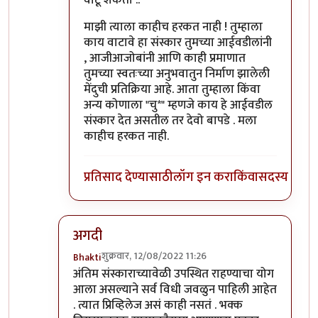
माझी त्याला काहीच हरकत नाही ! तुम्हाला
काय वाटावे हा संस्कार तुमच्या आईवडीलांनी
, आजीआजोबांनी आणि काही प्रमाणात
तुमच्या स्वतःच्या अनुभवातुन निर्माण झालेली
मेंदुची प्रतिक्रिया आहे. आता तुम्हाला किंवा
अन्य कोणाला "चु*" म्हणजे काय हे आईवडील
संस्कार देत असतील तर देवो बापडे . मला
काहीच हरकत नाही.
प्रतिसाद देण्यासाठी
लॉग इन करा
किंवा
सदस्य व्हा
अगदी
शुक्रवार, 12/08/2022 11:26
Bhakti
In reply to
विचित्र प्रतिसाद?
by
प्रसाद गोडबोले
अंतिम संस्काराच्यावेळी उपस्थित राहण्याचा योग
आला असल्याने सर्व विधी जवळुन पाहिली आहेत
. त्यात प्रिव्हिलेज असं काही नसतं . भक्क