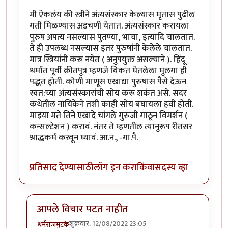
मी ऐकलंय की स्त्रीने अंत्यसंस्कार केल्यास मृतास पुढील
गती मिळण्यास अडचणी येतात. अंत्यसंस्कार करायला
पुरुष अपत्य नसल्यास पुतण्या, भाचा, इत्यादि चालतात.
ते ही उपलब्ध नसल्यास इतर पुरुषांनी केलेले चालतात.
मात्र स्त्रियांनी करू नयेत ( अनुपयुक्त असल्याने ). हिंदू
धर्मात पूर्वी क्रीतपुत्र म्हणजे विकत घेतलेला मुलगा ही
पद्धत होती. कोणी माणूस एखाद्या पुरुषास पैसे देऊन
स्वत:च्या अंत्यसंस्कारांची सोय करू शकंत असे. सदर
कथेतील नायिकेने तशी काही सोय बघायला हवी होती.
माझ्या मते तिने एखादे चांगले गुरुजी गाठून विमर्शन (
कन्सल्टेशन ) करावं. नंतर ते म्हणतील त्यानुरूप रीतसर
श्राद्धकर्म करवून घ्यावं. आ.न., -गा.पै.
प्रतिसाद देण्यासाठी
लॉग इन करा
किंवा
सदस्य व्हा
आपले विचार पटत नाहीत
शुक्रवार, 12/08/2022 23:05
धर्मराजमुटके