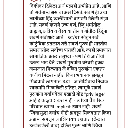
In reply to
सवर्ण / अवर्ण
by
वामन देशमुख
विकीवर दिलेला अर्थ मलाही अभीप्रेत आहे, आणि
तो सर्वमान्य असावा असं दिसतं. सवर्ण ही उच्च
जातीच्या हिंदू व्यक्तींसाठी वापरली गेलेली संज्ञा
आहे. सवर्ण म्हणजे उच्च वर्ण. हिंदू धर्मातील
ब्राह्मण, क्षत्रिय व वैश्य या तीन वर्णातील हिंदूंना
सवर्ण संबोधले जाते - SC/ST सोडून सर्व
कौटुंबिक प्रतलात तरी सवर्ण पुरुष ही भारतीय
समाजातील सर्वोच्च पातळी आहे. काही प्रमाणात
सामाजिक प्रतलातसुध्दा - पण तिथे जातींची
उतरंड आड येते. सवर्ण पुरुषांना बरेचसे हक्क
जन्मजात मिळतात जे दलित पुरुषांना एकतर
कधीच मिळत नाहीत किंवा भयानक झगडून
मिळवावे लागतात. उ.दा - जातीशिवाय निव्वळ
स्वकर्माने मिळालेली प्रतिष्ठा. त्यामुळे सवर्ण
पुरुषांना बर्याचवेळा एखादी गोष्ट "privilege"
आहे हे कळूच शकत नाही - त्यांच्या वैचारिक
परिघात त्याला implicit स्थान नाही. सवर्ण
स्त्रियासुद्धा बर्याच गोष्टी झगडून मिळवतात किंवा
अप्राप्य समजून त्याशिवायच रहातात (लेखात
उल्लेखलेली बाब) दलित पुरुष आणि स्त्रिया