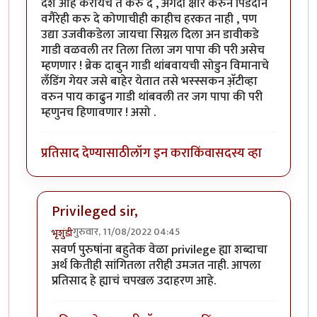
देश आहे करायचे ते करु दे , अगदी क्षौर करुन पिंडदान
वगैरेही करु दे कोणाचीही काहीच हरकत नाही , पण
उद्या उजवीकडेला जायचा सिग्नल दिला अन डावीकडे
गाडी वळवली तर तिला तिला जग पापा की परी असेच
म्हणणार ! ब्रेक दाबुन गाडी थांबवायची सोडुन विमानाचे
लँडिंग गेयर जसे बाहेर येतात तसे भस्स्सकन अ‍ॅ़टीव्हा
वरुन पाय काढुन गाडी थांबवली तर जग पापा की परी
म्हणुनच हिणावणार ! असो .
प्रतिसाद देण्यासाठी
लॉग इन करा
किंवा
सदस्य व्हा
Privileged sir,
गुरुवार, 11/08/2022 04:45
भृशुंडी
In reply to
उगाचच
by
प्रसाद गोडबोले
सवर्ण पुरुषांना बहुतेक वेळा privilege ह्या शब्दाचा
अर्थ कितीही सांगितला तरीही उमजत नाही. आपला
प्रतिसाद हे ह्याचं चपखल उदाहरण आहे.