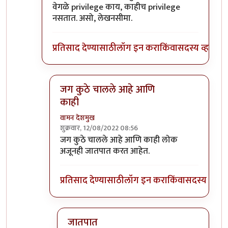
वेगळे privilege काय, काहीच privilege
नसतात. असो, लेखनसीमा.
प्रतिसाद देण्यासाठी
लॉग इन करा
किंवा
सदस्य व्हा
जग कुठे चालले आहे आणि
काही
वामन देशमुख
शुक्रवार, 12/08/2022 08:56
In reply to
।
by
भृशुंडी
जग कुठे चालले आहे आणि काही लोक
अजूनही जातपात करत आहेत.
प्रतिसाद देण्यासाठी
लॉग इन करा
किंवा
सदस्य व्हा
जातपात