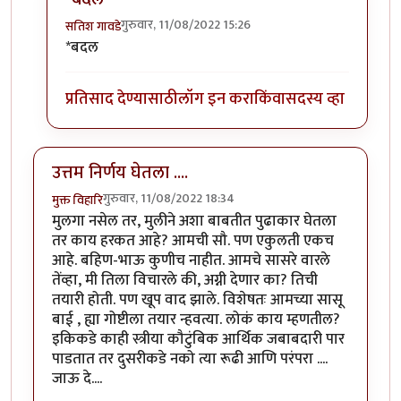
गुरुवार, 11/08/2022 15:26
सतिश गावडे
In reply to
सकारात्मक बदल...
by
सतिश गावडे
*बदल
प्रतिसाद देण्यासाठी
लॉग इन करा
किंवा
सदस्य व्हा
उत्तम निर्णय घेतला ....
गुरुवार, 11/08/2022 18:34
मुक्त विहारि
मुलगा नसेल तर, मुलीने अशा बाबतीत पुढाकार घेतला
तर काय हरकत आहे? आमची सौ. पण एकुलती एकच
आहे. बहिण-भाऊ कुणीच नाहीत. आमचे सासरे वारले
तेंव्हा, मी तिला विचारले की, अग्नी देणार का? तिची
तयारी होती. पण खूप वाद झाले. विशेषतः आमच्या सासू
बाई , ह्या गोष्टीला तयार न्हवत्या. लोकं काय म्हणतील?
इकिकडे काही स्त्रीया कौटुंबिक आर्थिक जबाबदारी पार
पाडतात तर दुसरीकडे नको त्या रूढी आणि परंपरा ....
जाऊ दे....