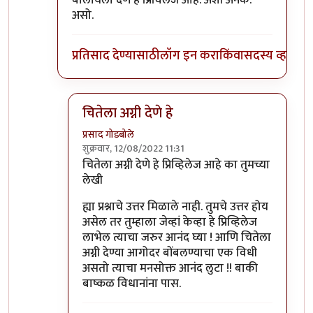
बोलायला देणे हे प्रिविलेज आहे. अशी अनेक.
असो.
प्रतिसाद देण्यासाठी
लॉग इन करा
किंवा
सदस्य व्हा
चितेला अग्नी देणे हे
प्रसाद गोडबोले
शुक्रवार, 12/08/2022 11:31
In reply to
पुनश्च ..
by
भृशुंडी
चितेला अग्नी देणे हे प्रिव्हिलेज आहे का तुमच्या
लेखी
ह्या प्रश्नाचे उत्तर मिळाले नाही. तुमचे उत्तर होय
असेल तर तुम्हाला जेव्हां केव्हा हे प्रिव्हिलेज
लाभेल त्याचा जरुर आनंद घ्या ! आणि चितेला
अग्नी देण्या आगोदर बोंबलण्याचा एक विधी
असतो त्याचा मनसोक्त आनंद लुटा !! बाकी
बाष्कळ विधानांना पास.