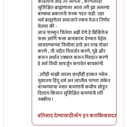
काढलीच आहे तर सांगतो , कोणत्याही
सुशिक्षित ब्राह्मणाला आता तरी ह्या असल्या
बाष्कळ प्रकारांनी फरक पडत नाही. उद्या
सर्व ब्राह्मणेतर समाजाने एकत्र येऊन निर्णय
घेतला की -
आज पास्सुन चितेला अग्नी देणे हे प्रिव्हिलेज
फक्त आणि फक्त बायकांना देण्यात येईल.
सावडण्याच्या विधीला हाडे अन राख गोळा
करणे , ती नदीत विसर्जन करणे, पुढे क्षौर
करुन अर्थात टक्कल करुन पिंडदान करणे
हे सर्व विधी आवर्जुन करावेत बायकांनी.
. तरीही माझी त्याला काहीही हरकत नसेल .
मुळातच हिंदु धर्म अन त्यातील परंपरा संकेत
वाच्वण्याचा मक्ता बामणांनी कधीच सोडुन
दिलाय किमान सुशिक्षित बामणांनी तरी
नक्कीच !
प्रतिसाद देण्यासाठी
लॉग इन करा
किंवा
सदस्य व्हा