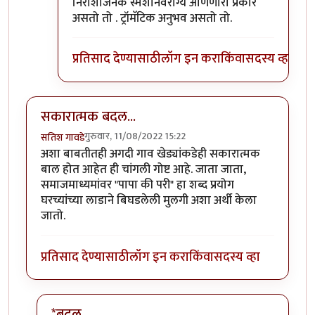
निराशाजनक स्मशानवैराग्य आणणारा प्रकार
असतो तो . ट्रॉमॅटिक अनुभव असतो तो.
प्रतिसाद देण्यासाठी
लॉग इन करा
किंवा
सदस्य व्हा
सकारात्मक बदल...
गुरुवार, 11/08/2022 15:22
सतिश गावडे
अशा बाबतीतही अगदी गाव खेड्यांकडेही सकारात्मक
बाल होत आहेत ही चांगली गोष्ट आहे. जाता जाता,
समाजमाध्यमांवर "पापा की परी" हा शब्द प्रयोग
घरच्यांच्या लाडाने बिघडलेली मुलगी अशा अर्थी केला
जातो.
प्रतिसाद देण्यासाठी
लॉग इन करा
किंवा
सदस्य व्हा
*बदल