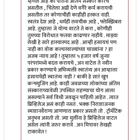
म्हणले आहे की पोरींना अंतिम संस्कार कारचे
असतील , चितेला अग्नी देणे वगैरे कर्म करायची
असतील तर कोणाचीही काहीही हरकत नाही.
स्वतंत्र देश आहे , धर्मही लवचीक आहे , फ्लेक्झिबल
आहे. तुम्हाला जे योग्य वाटते ते करा , कोणीही
तुमच्या विरोधात फतवा काढणार नाहीये . माझ्या
लेखी हे सारे हास्यास्पद आहे . आम्ही हसायचं पण
नाही का वोक कल्चरवाल्यांच्या चाळ्यांना ? हा
अजब न्याय आहे ! तुम्हाला ५ हजार वर्षं जुन्या
परंपरांमध्ये बदल करायचे , अन वाटेल ते नवीन
प्रकार करण्याचे अभिव्यक्ती स्वातंत्र्य अन आम्हाला
हसायचेही स्वातंत्र्य नाही ? बाकी हे सारं खुप
कन्फ्युजिंग आहे. काही जवळच्या लोकांच्या अंतिम
संस्काराच्यावेळी उपस्थित राहण्याचा योग आला
असल्याने सर्व विधी जवळुन पाहिली आहेत . त्यात
प्रिव्हिलेज असं काही नसतं . भक्क निराशाजनक
स्मशानवैराग्य आणणारा प्रकार असतो तो . ट्रॉमॅटिक
अनुभव असतो तो. ज्या मुलींना हे प्रिव्हिलेज वाटत
असेल त्यांनी जरुर करावे . अन मिपावर लेखही
टाकावेत !