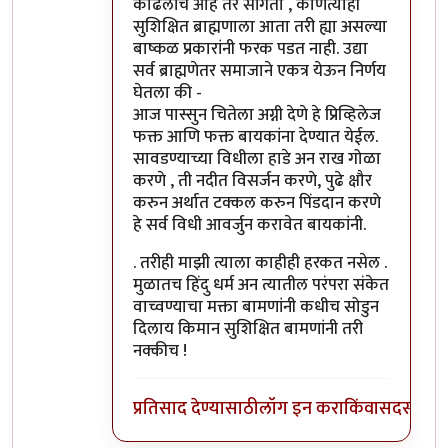
काढलीच आहे तर सांगतो , कोणत्याही
सुशिक्षित ब्राह्मणाला आता तरी ह्या असल्या
बाष्कळ प्रकारांनी फरक पडत नाही. उद्या
सर्व ब्राह्मणेतर समाजाने एकत्र येऊन निर्णय
घेतला की -
आज पास्सुन चितेला अग्नी देणे हे प्रिव्हिलेज
फक्त आणि फक्त बायकांना देण्यात येईल.
सावडण्याच्या विधीला हाडे अन राख गोळा
करणे , ती नदीत विसर्जन करणे, पुढे क्षौर
करुन अर्थात टक्कल करुन पिंडदान करणे
हे सर्व विधी आवर्जुन करावेत बायकांनी.
. तरीही माझी त्याला काहीही हरकत नसेल .
मुळातच हिंदु धर्म अन त्यातील परंपरा संकेत
वाच्वण्याचा मक्ता बामणांनी कधीच सोडुन
दिलाय किमान सुशिक्षित बामणांनी तरी
नक्कीच !
प्रतिसाद देण्यासाठी
लॉग इन करा
किंवा
सदस्य व्हा