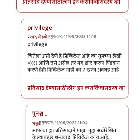
प्रतिसाद देण्यासाठी
लॉग इन करा
किंवा
सदस्य व्हा
privilege
गुरुवार, 11/08/2022 14:18
प्रसाद गोडबोले
In reply to
Privileged sir,
by
भृशुंडी
privilege
चितेला अग्नी देणे हे प्रिव्हिलेज आहे का तुमच्या लेखी
=)))) आणि तसे असेल तर मग क्षौर करुन पिंडदान
करणे हेही प्रिव्हिलेज नाही का ? खरंच अवघड आहे .
प्रतिसाद देण्यासाठी
लॉग इन करा
किंवा
सदस्य व्हा
पुनश्च ..
गुरुवार, 11/08/2022 21:04
भृशुंडी
In reply to
privilege
by
प्रसाद गोडबोले
आपल्या ह्या प्रतिसादाने माझा मुद्दा अधोरेखित
केल्याबद्दल धन्यवाद. प्रिविलेज काय आहे,