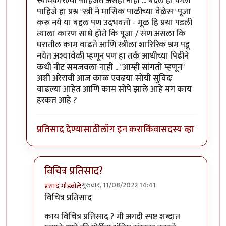
स्वीयकारल्या पाहिजेत असेही नाही ... बदल हा केला
पाहिजे हा प्रश्न "स्त्री ने मासिक पाळीच्या वेळेस" पूजा
करू नये या बद्दल पण उदभवतो - मूळ हि प्रथा पडली
त्याला कारण साधे होते कि पूजा / सण असला कि
घरातील काम वाढते आणि स्त्रीला शारिरिक श्रम पडू
नयेत अश्यावेळी म्हणून पण हा तर्क आधीच्या पिढीने
कधी नीट समजवला नाही .. "आम्ही सांगतो म्हणून"
अशी अरेरावी आज काळ एवढया सोयी सुविदः
वाढल्या आहेत आणि काम सोपे झाले आहे मग काय
हरकत आहे ?
प्रतिसाद देण्यासाठी
लॉग इन करा
किंवा
सदस्य व्हा
विचित्र प्रतिसाद?
गुरुवार, 11/08/2022 14:41
प्रसाद गोडबोले
In reply to
विचित्र प्रतिसाद ... या वरील
by
चौकस२१२
विचित्र प्रतिसाद
काय विचित्र प्रतिसाद ? मी अगदी स्पष्ट शब्दात