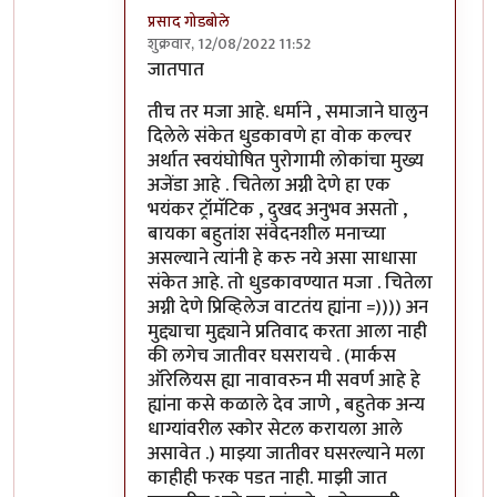
प्रसाद गोडबोले
शुक्रवार, 12/08/2022 11:52
In reply to
जग कुठे चालले आहे आणि काही
by
वा
जातपात
तीच तर मजा आहे. धर्माने , समाजाने घालुन
दिलेले संकेत धुडकावणे हा वोक कल्चर
अर्थात स्वयंघोषित पुरोगामी लोकांचा मुख्य
अजेंडा आहे . चितेला अग्नी देणे हा एक
भयंकर ट्रॉमॅटिक , दुखद अनुभव असतो ,
बायका बहुतांश संवेदनशील मनाच्या
असल्याने त्यांनी हे करु नये असा साधासा
संकेत आहे. तो धुडकावण्यात मजा . चितेला
अग्नी देणे प्रिव्हिलेज वाटतंय ह्यांना =)))) अन
मुद्द्याचा मुद्द्याने प्रतिवाद करता आला नाही
की लगेच जातीवर घसरायचे . (मार्कस
ऑरेलियस ह्या नावावरुन मी सवर्ण आहे हे
ह्यांना कसे कळाले देव जाणे , बहुतेक अन्य
धाग्यांवरील स्कोर सेटल करायला आले
असावेत .) माझ्या जातीवर घसरल्याने मला
काहीही फरक पडत नाही. माझी जात