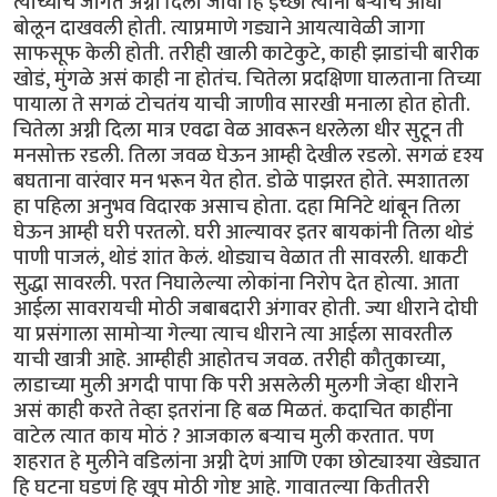
त्यांच्याच जागेत अग्नी दिला जावा हि इच्छा त्यांनी बऱ्याच आधी
बोलून दाखवली होती. त्याप्रमाणे गड्याने आयत्यावेळी जागा
साफसूफ केली होती. तरीही खाली काटेकुटे, काही झाडांची बारीक
खोडं, मुंगळे असं काही ना होतंच. चितेला प्रदक्षिणा घालताना तिच्या
पायाला ते सगळं टोचतंय याची जाणीव सारखी मनाला होत होती.
चितेला अग्नी दिला मात्र एवढा वेळ आवरून धरलेला धीर सुटून ती
मनसोक्त रडली. तिला जवळ घेऊन आम्ही देखील रडलो. सगळं दृश्य
बघताना वारंवार मन भरून येत होत. डोळे पाझरत होते. स्मशातला
हा पहिला अनुभव विदारक असाच होता. दहा मिनिटे थांबून तिला
घेऊन आम्ही घरी परतलो. घरी आल्यावर इतर बायकांनी तिला थोडं
पाणी पाजलं, थोडं शांत केलं. थोड्याच वेळात ती सावरली. धाकटी
सुद्धा सावरली. परत निघालेल्या लोकांना निरोप देत होत्या. आता
आईला सावरायची मोठी जबाबदारी अंगावर होती. ज्या धीराने दोघी
या प्रसंगाला सामोऱ्या गेल्या त्याच धीराने त्या आईला सावरतील
याची खात्री आहे. आम्हीही आहोतच जवळ. तरीही कौतुकाच्या,
लाडाच्या मुली अगदी पापा कि परी असलेली मुलगी जेव्हा धीराने
असं काही करते तेव्हा इतरांना हि बळ मिळतं. कदाचित काहींना
वाटेल त्यात काय मोठं ? आजकाल बऱ्याच मुली करतात. पण
शहरात हे मुलीने वडिलांना अग्नी देणं आणि एका छोट्याश्या खेड्यात
हि घटना घडणं हि खूप मोठी गोष्ट आहे. गावातल्या कितीतरी