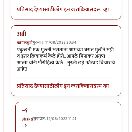
प्रतिसाद देण्यासाठी
लॉग इन करा
किंवा
सदस्य व्हा
अग्नी
गुरुवार, 11/08/2022 20:34
कपिलमुनी
एकुलती एक मुलगी असताना आमच्या घरात मुलीने अग्नी
व इतर क्रियाकर्म केले होते.. आपले मिपाकर अतृप्त
आत्मा यांनी पौरोहित्य केले .. गुरजी लई फॉरवर्ड विचारांचे
आहेत
प्रतिसाद देण्यासाठी
लॉग इन करा
किंवा
सदस्य व्हा
+१
शुक्रवार, 12/08/2022 11:21
Bhakti
In reply to
अग्नी
by
कपिलमुनी
+१