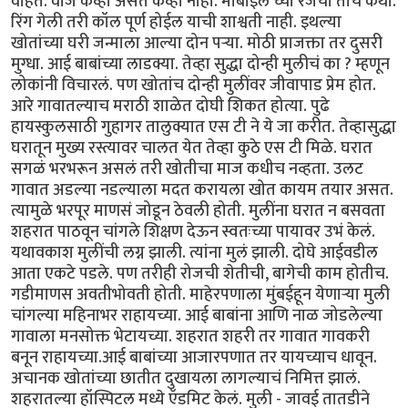
वाहतं. वीज केव्हा असते केव्हा नाही. मोबाईल च्या रेंजची तीच कथा.
रिंग गेली तरी कॉल पूर्ण होईल याची शाश्वती नाही. इथल्या
खोतांच्या घरी जन्माला आल्या दोन पऱ्या. मोठी प्राजक्ता तर दुसरी
मुग्धा. आई बाबांच्या लाडक्या. तेव्हा सुद्धा दोन्ही मुलीचं का ? म्हणून
लोकांनी विचारलं. पण खोतांच दोन्ही मुलींवर जीवापाड प्रेम होत.
आरे गावातल्याच मराठी शाळेत दोघी शिकत होत्या. पुढे
हायस्कुलसाठी गुहागर तालुक्यात एस टी ने ये जा करीत. तेव्हासुद्धा
घरातून मुख्य रस्त्यावर चालत येत तेव्हा कुठे एस टी मिळे. घरात
सगळं भरभरून असलं तरी खोतीचा माज कधीच नव्हता. उलट
गावात अडल्या नडल्याला मदत करायला खोत कायम तयार असत.
त्यामुळे भरपूर माणसं जोडून ठेवली होती. मुलींना घरात न बसवता
शहरात पाठवून चांगले शिक्षण देऊन स्वतःच्या पायावर उभं केलं.
यथावकाश मुलींची लग्न झाली. त्यांना मुलं झाली. दोघे आईवडील
आता एकटे पडले. पण तरीही रोजची शेतीची, बागेची काम होतीच.
गडीमाणस अवतीभोवती होती. माहेरपणाला मुंबईहून येणाऱ्या मुली
चांगल्या महिनाभर राहायच्या. आई बाबांना आणि नाळ जोडलेल्या
गावाला मनसोक्त भेटायच्या. शहरात शहरी तर गावात गावकरी
बनून राहायच्या.आई बाबांच्या आजारपणात तर यायच्याच धावून.
अचानक खोतांच्या छातीत दुखायला लागल्याचं निमित्त झालं.
शहरातल्या हॉस्पिटल मध्ये ऍडमिट केलं. मुली - जावई तातडीने