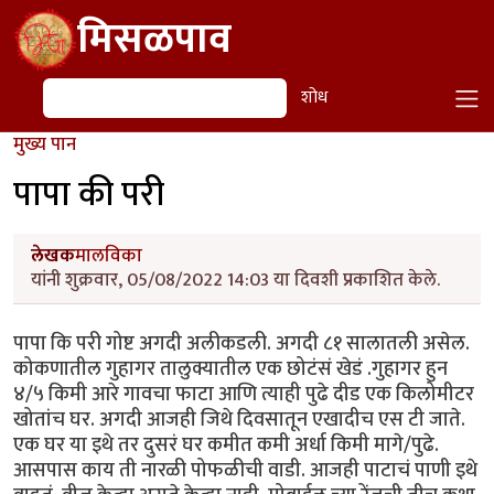
Skip to main content
मिसळपाव
शोध
शोध
मुख्य पान
पापा की परी
लेखक
मालविका
यांनी शुक्रवार, 05/08/2022 14:03 या दिवशी प्रकाशित केले.
पापा कि परी गोष्ट अगदी अलीकडली. अगदी ८१ सालातली असेल.
कोकणातील गुहागर तालुक्यातील एक छोटंसं खेडं .गुहागर हुन
४/५ किमी आरे गावचा फाटा आणि त्याही पुढे दीड एक किलोमीटर
खोतांच घर. अगदी आजही जिथे दिवसातून एखादीच एस टी जाते.
एक घर या इथे तर दुसरं घर कमीत कमी अर्धा किमी मागे/पुढे.
आसपास काय ती नारळी पोफळीची वाडी. आजही पाटाचं पाणी इथे