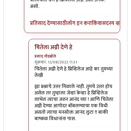
बोलायला देणे हे प्रिविलेज आहे. अशी अनेक.
असो.
प्रतिसाद देण्यासाठी
लॉग इन करा
किंवा
सदस्य व्हा
चितेला अग्नी देणे हे
प्रसाद गोडबोले
शुक्रवार, 12/08/2022 11:31
In reply to
पुनश्च ..
by
भृशुंडी
चितेला अग्नी देणे हे प्रिव्हिलेज आहे का तुमच्या
लेखी
ह्या प्रश्नाचे उत्तर मिळाले नाही. तुमचे उत्तर होय
असेल तर तुम्हाला जेव्हां केव्हा हे प्रिव्हिलेज
लाभेल त्याचा जरुर आनंद घ्या ! आणि चितेला
अग्नी देण्या आगोदर बोंबलण्याचा एक विधी
असतो त्याचा मनसोक्त आनंद लुटा !! बाकी
बाष्कळ विधानांना पास.