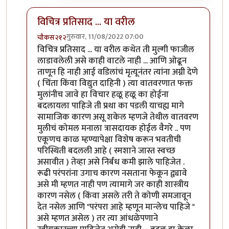
विचित्र प्रतिसाद ... या वरील
गुरुवार, 11/08/2022 07:00
चौकस२१२
In reply to
उगाचच
by
प्रसाद गोडबोले
विचित्र प्रतिसाद ... या वरील कथेत ती मुल्गी फाजील
लाडावलेली असे काही वाटले नाही ... आणि ओढून
ताणून हि नाही आई वडिलांचं मृत्यूनंतर त्यांना अग्नी देणे
( चिंता किंवा विद्युत दाहिनी ) त्या वातवरणात फक्त
मुलांनीच जावे हा विचार हळू हळू का होईना
बदलायला पाहिजे ती प्रथा का पडली याचह्य मागे
सामाजिक कारण असू शकेल म्हणजे तेथील वातवरण
मुलीचं कोमल मनाला त्रासदायक होईल वैगरे .. पण
एकूणच काळ म्हण्यापेक्षा विशेष करून भवतीची
परिस्थिती बदलली आहे ( स्मशाने जास्त स्वच्छ
असावीत ) तेव्हा असे निर्बंध कमी झाले पाहिजेत .
रूढी परंपरांना उगाच कारण नसताना फेकून द्व्यावे
असे मी म्हणत नाही पण त्यामागे जर काही शास्त्रीय
कारण नसेल ( किंवा असले तरी ते कोणी समजावून
देत नसेल आणि "परंपरा आहे म्हणून मान्लेच पाहिजे "
असे म्हणत असेल ) तर त्या आंधळेपणाने