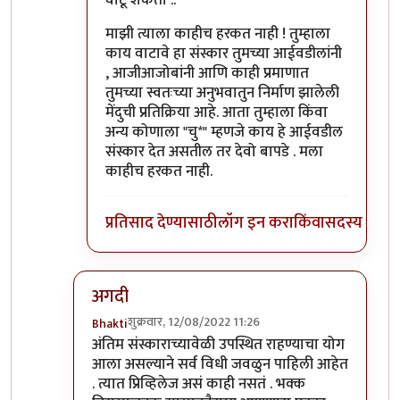
माझी त्याला काहीच हरकत नाही ! तुम्हाला
काय वाटावे हा संस्कार तुमच्या आईवडीलांनी
, आजीआजोबांनी आणि काही प्रमाणात
तुमच्या स्वतःच्या अनुभवातुन निर्माण झालेली
मेंदुची प्रतिक्रिया आहे. आता तुम्हाला किंवा
अन्य कोणाला "चु*" म्हणजे काय हे आईवडील
संस्कार देत असतील तर देवो बापडे . मला
काहीच हरकत नाही.
प्रतिसाद देण्यासाठी
लॉग इन करा
किंवा
सदस्य व्हा
अगदी
शुक्रवार, 12/08/2022 11:26
Bhakti
In reply to
विचित्र प्रतिसाद?
by
प्रसाद गोडबोले
अंतिम संस्काराच्यावेळी उपस्थित राहण्याचा योग
आला असल्याने सर्व विधी जवळुन पाहिली आहेत
. त्यात प्रिव्हिलेज असं काही नसतं . भक्क