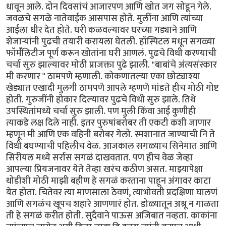
धावून आले. दोन दिवसांचं आजारपण आणि खोत जग सोडून गेले.
जवळचे सगळे नातेवाईक आसपास होते. मुलींना आणि त्यांच्या
आईला धीर देत होते. घरी कळवल्यावर घरच्या गड्याने आणि
शेजाऱ्यांनी पुढची तयारी करायला घेतली. हॉस्पिटल मधून सगळ्या
फॉर्मॅलिटीज पूर्ण करून खोतांना घरी आणलं. पुढचे विधी करण्याची
चर्चा सुरु झाल्यावर मोठी प्राजक्ता पुढे झाली. "बाबांचे अंत्यसंस्कार
मी करणार " ठामपणे म्हणाली. कोकणातल्या एका छोट्याश्या
खेड्यात एखादी मुलगी ठामपणे आपले म्हणणे मांडते हीच मोठी गोष्ट
होती. गुरुजींनी होकार दिल्यावर पुढचे विधी सुरु झाले. तिथे
उपस्थितांमध्ये चर्चा सुरु झाली. पण मुली किंवा आई कुणीही
त्याकडे लक्ष दिले नाही. इतर पुरुषांबरोबर ती एकटी कशी जाणार
म्हणून मी आणि एक वहिनी बरोबर गेलो. स्मशानात जाण्याची नि ते
विधी बघण्याची पहिलीच वेळ. आजकाल सगळ्याच सिनेमात आणि
सिरीयल मध्ये सर्रास सगळं दाखवतात. पण हीच वेळ जेव्हा
आपल्या प्रियजनावर येते तेव्हा खरंच कठीण असत. माझ्यापेक्षा
थोडीशी मोठी माझी बहीण हे सगळं करताना पाहून अंगावर काटा
येत होता. चितेवर त्या माणसाला ठेवणं, त्याभोवती प्रदक्षिणा घालणं
आणि सगळंच खूपच शहारे आणणारं होत. डोळ्यातून अश्रू न गाळता
ती हे सगळं करीत होती. सुदैवाने पाऊस अजिबात नव्हता. काकांना