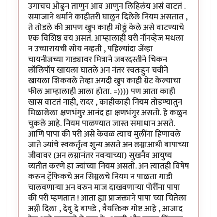
उगाचच ओढुन ताणुन आव आणुन लिहिलंय असं वाटतं .
समाजाने धर्माने काहीतरी घालुन दिलेले नियम असतात ,
ते तोडले की आपण खुप काही मोठ्ठं केले असे वाटण्याचे
एक विशिष्ठ वय असतं. आम्हालाही घरी नॉनव्हेज मधला
न उच्चारायची सोय नव्हती , पहिल्यांदा जेंव्हा
चायनीजच्या गाड्यावर मित्राने जबरदस्तीने चिकन
लॉलिपॉप खायला घातले अन नंतर स्वतःहुन चवीने
खायला शिकवले तेव्हा अगदी खुप काही ग्रेट केल्याचा
फील आम्हालाही आला होता. =)))) पण आता काही
खास वाटतं नाही, रादर , काहीकाही नियम तोडण्यातुन
मिळालेला क्षणभंगुर आनंद हा क्षणभंगुर असतो. हे कळुन
चुकले आहे. नियम पाळण्यात जास्त समाधान असते.
आणि पापा की परी असे केवळ त्याच मुलींना हिणावले
जाते ज्यांचे स्वकर्तृत्व शुन्य असते अन लग्नाआधी बापाच्या
जीवावर (अन लग्नानंतर नवर्‍याच्या) सुखनैव आयुष्य
व्यतीत करणे हा ज्यांच्या नियम असतो. अन त्यातही विषेष
करुन ट्रॅफिकचे अन सिग्नलचे नियम न पाळता गाडी
चालवणार्‍या अन वरुन माज दाखवणार्‍या पोरींना पापा
की परी म्हणतात ! आता ह्या प्राजक्ताने पापा च्या चितेला
अग्नी दिला , देवु दे बापडे , वैयक्तिक गोष्ट आहे , आजाद