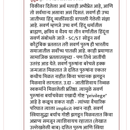
In reply to
सवर्ण / अवर्ण
by
वामन देशमुख
विकीवर दिलेला अर्थ मलाही अभीप्रेत आहे, आणि
तो सर्वमान्य असावा असं दिसतं. सवर्ण ही उच्च
जातीच्या हिंदू व्यक्तींसाठी वापरली गेलेली संज्ञा
आहे. सवर्ण म्हणजे उच्च वर्ण. हिंदू धर्मातील
ब्राह्मण, क्षत्रिय व वैश्य या तीन वर्णातील हिंदूंना
सवर्ण संबोधले जाते - SC/ST सोडून सर्व
कौटुंबिक प्रतलात तरी सवर्ण पुरुष ही भारतीय
समाजातील सर्वोच्च पातळी आहे. काही प्रमाणात
सामाजिक प्रतलातसुध्दा - पण तिथे जातींची
उतरंड आड येते. सवर्ण पुरुषांना बरेचसे हक्क
जन्मजात मिळतात जे दलित पुरुषांना एकतर
कधीच मिळत नाहीत किंवा भयानक झगडून
मिळवावे लागतात. उ.दा - जातीशिवाय निव्वळ
स्वकर्माने मिळालेली प्रतिष्ठा. त्यामुळे सवर्ण
पुरुषांना बर्याचवेळा एखादी गोष्ट "privilege"
आहे हे कळूच शकत नाही - त्यांच्या वैचारिक
परिघात त्याला implicit स्थान नाही. सवर्ण
स्त्रियासुद्धा बर्याच गोष्टी झगडून मिळवतात किंवा
अप्राप्य समजून त्याशिवायच रहातात (लेखात
उल्लेखलेली बाब) दलित पुरुष आणि स्त्रिया