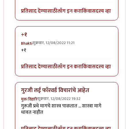
प्रतिसाद देण्यासाठी
लॉग इन करा
किंवा
सदस्य व्हा
+१
शुक्रवार, 12/08/2022 11:21
Bhakti
In reply to
अग्नी
by
कपिलमुनी
+१
प्रतिसाद देण्यासाठी
लॉग इन करा
किंवा
सदस्य व्हा
गुरजी लई फॉरवर्ड विचारांचे आहेत
शुक्रवार, 12/08/2022 19:32
मुक्त विहारि
In reply to
अग्नी
by
कपिलमुनी
गुरूजी प्रथे मागचे शास्त्र पाळतात ... शास्त्रा मागे
धावत नाहीत
प्रतिसाद देण्यासाठी
लॉग इन करा
किंवा
सदस्य व्हा