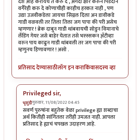
देश आहे करायचे ते करु दे , अगदी क्षौर करुन पिंडदान
वगैरेही करु दे कोणाचीही काहीच हरकत नाही , पण
उद्या उजवीकडेला जायचा सिग्नल दिला अन डावीकडे
गाडी वळवली तर तिला तिला जग पापा की परी असेच
म्हणणार ! ब्रेक दाबुन गाडी थांबवायची सोडुन विमानाचे
लँडिंग गेयर जसे बाहेर येतात तसे भस्स्सकन अ‍ॅ़टीव्हा
वरुन पाय काढुन गाडी थांबवली तर जग पापा की परी
म्हणुनच हिणावणार ! असो .
प्रतिसाद देण्यासाठी
लॉग इन करा
किंवा
सदस्य व्हा
Privileged sir,
गुरुवार, 11/08/2022 04:45
भृशुंडी
In reply to
उगाचच
by
प्रसाद गोडबोले
सवर्ण पुरुषांना बहुतेक वेळा privilege ह्या शब्दाचा
अर्थ कितीही सांगितला तरीही उमजत नाही. आपला
प्रतिसाद हे ह्याचं चपखल उदाहरण आहे.