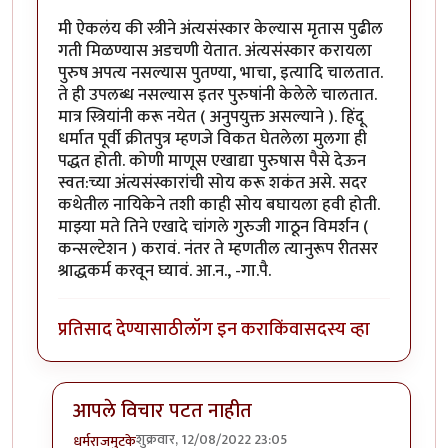
मी ऐकलंय की स्त्रीने अंत्यसंस्कार केल्यास मृतास पुढील
गती मिळण्यास अडचणी येतात. अंत्यसंस्कार करायला
पुरुष अपत्य नसल्यास पुतण्या, भाचा, इत्यादि चालतात.
ते ही उपलब्ध नसल्यास इतर पुरुषांनी केलेले चालतात.
मात्र स्त्रियांनी करू नयेत ( अनुपयुक्त असल्याने ). हिंदू
धर्मात पूर्वी क्रीतपुत्र म्हणजे विकत घेतलेला मुलगा ही
पद्धत होती. कोणी माणूस एखाद्या पुरुषास पैसे देऊन
स्वत:च्या अंत्यसंस्कारांची सोय करू शकंत असे. सदर
कथेतील नायिकेने तशी काही सोय बघायला हवी होती.
माझ्या मते तिने एखादे चांगले गुरुजी गाठून विमर्शन (
कन्सल्टेशन ) करावं. नंतर ते म्हणतील त्यानुरूप रीतसर
श्राद्धकर्म करवून घ्यावं. आ.न., -गा.पै.
प्रतिसाद देण्यासाठी
लॉग इन करा
किंवा
सदस्य व्हा
आपले विचार पटत नाहीत
शुक्रवार, 12/08/2022 23:05
धर्मराजमुटके