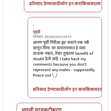
प्रतिसाद देण्यासाठी
लॉग इन करा
किंवा
सदस्य व्हा
.
भृशुंडी
सोमवार, 29/08/2022 09:57
In reply to
चितेला अग्नी देणे हे
by
प्रसाद गोडबोले
आपण पूर्वी गिरीजा ह्या नावाने एक स्त्री
म्हणून मिपा. वर वावरायचात हे मला
ठाऊक नव्हतं, तेव्हा तुम्हाला benefit of
doubt देतो आहे. I take back my
comments because you don't
represent any males - supposedly.
Peace out \_/
प्रतिसाद देण्यासाठी
लॉग इन करा
किंवा
सदस्य व्हा
धाडसी सरसकटीकरण