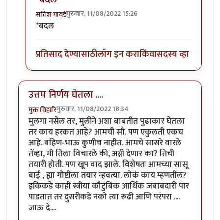
गुरुवार, 11/08/2022 15:26
सतिश गावडे
In reply to
सकारात्मक बदल...
by
सतिश गावडे
*बदल
प्रतिसाद देण्यासाठी
लॉग इन करा
किंवा
सदस्य व्हा
उत्तम निर्णय घेतला ....
गुरुवार, 11/08/2022 18:34
मुक्त विहारि
मुलगा नसेल तर, मुलीने अशा बाबतीत पुढाकार घेतला
तर काय हरकत आहे? आमची सौ. पण एकुलती एकच
आहे. बहिण-भाऊ कुणीच नाहीत. आमचे सासरे वारले
तेंव्हा, मी तिला विचारले की, अग्नी देणार का? तिची
तयारी होती. पण खूप वाद झाले. विशेषतः आमच्या सासू
बाई , ह्या गोष्टीला तयार न्हवत्या. लोकं काय म्हणतील?
इकिकडे काही स्त्रीया कौटुंबिक आर्थिक जबाबदारी पार
पाडतात तर दुसरीकडे नको त्या रूढी आणि परंपरा ....
जाऊ दे....