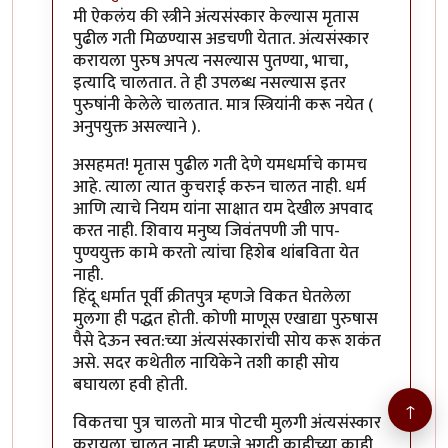
In reply to
क्रीतपुत्र, श्राद्ध वगैरे
by
गामा पैलवान
मी ऐकलंय की स्त्रीने अंत्यसंस्कार केल्यास मृतास
पुढील गती मिळण्यास अडचणी येतात. अंत्यसंस्कार
करायला पुरुष अपत्य नसल्यास पुतण्या, भाचा,
इत्यादि चालतात. ते ही उपलब्ध नसल्यास इतर
पुरुषांनी केलेले चालतात. मात्र स्त्रियांनी करू नयेत (
अनुपयुक्त असल्याने ).
असहमत! मृतास पुढील गती देणे यमधर्माचे कामच
आहे. त्याला त्यात कुचराई करुन चालत नाही. धर्म
आणि त्याचे नियम यांना साक्षात यम देखील अपवाद
करत नाही. शिवाय मनुष्य जिवंतपणी जी पाप-
पुण्ययुक्त कामे करतो त्यांचा हिशेब थांबविता येत
नाही.
हिंदू धर्मात पूर्वी क्रीतपुत्र म्हणजे विकत घेतलेला
मुलगा ही पद्धत होती. कोणी माणूस एखाद्या पुरुषास
पैसे देऊन स्वत:च्या अंत्यसंस्कारांची सोय करू शकंत
असे. सदर कथेतील नायिकेने तशी काही सोय
बघायला हवी होती.
↑
विकतचा पुत्र चालतो मात्र पोटची मुलगी अंत्यसंस्कार
करायला चालत नाही म्हणजे अगदी काहीच्या काही