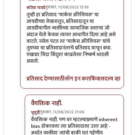
गुरुवार, 11/08/2022 15:16
सतिश गावडे
In reply to
Privileged sir,
by
भृशुंडी
तुम्ही हा प्रतिसाद "मार्कस ऑरेलियस" या
आयडीच्या लेखनातून, प्रतिसादातून या
आयडीमागील व्यक्तीच्या सामाजिक स्तराचा जो
अंदाज येतो केवळ त्यावर आधारीत दिला आहे असे
वाटते. नसेल पटत तर "मार्कस ऑरेलियस" यांचे
तुमच्या या प्रतिसादानंतरचे प्रतिसाद वाचून बघा.
एखाद्या विदा बिंदूवर काढलेला निष्कर्ष धाडसी
असतो.
प्रतिसाद देण्यासाठी
लॉग इन करा
किंवा
सदस्य व्हा
वैयक्तिक नाही.
गुरुवार, 11/08/2022 21:06
भृशुंडी
In reply to
धाडसी सरसकटीकरण
by
सतिश गावडे
वैयक्तिक नाही. पण वर म्हटल्याप्रमाणे inherent
bias डोकावला त्या प्रतिसादाला उत्तर आहे -
अर्थात व्यक्तीशः त्यांची बाकी मतं गर्हणीय