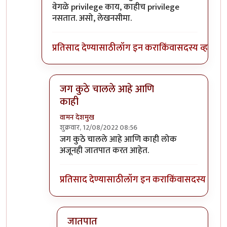
वेगळे privilege काय, काहीच privilege
नसतात. असो, लेखनसीमा.
प्रतिसाद देण्यासाठी
लॉग इन करा
किंवा
सदस्य व्हा
जग कुठे चालले आहे आणि
काही
वामन देशमुख
शुक्रवार, 12/08/2022 08:56
In reply to
।
by
भृशुंडी
जग कुठे चालले आहे आणि काही लोक
अजूनही जातपात करत आहेत.
प्रतिसाद देण्यासाठी
लॉग इन करा
किंवा
सदस्य व्हा
जातपात