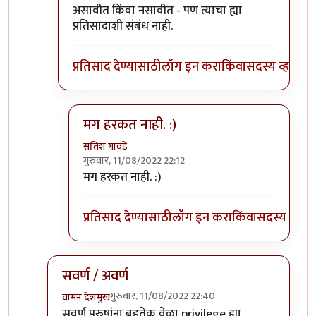
असावीत किंवा नसावीत - पण त्याचा ह्या
प्रतिसादाशी संबंध नाही.
प्रतिसाद देण्यासाठी
लॉग इन करा
किंवा
सदस्य व्हा
मग हरकत नाही. :)
सतिश गावडे
गुरुवार, 11/08/2022 22:12
In reply to
वैयक्तिक नाही.
by
भृशुंडी
मग हरकत नाही. :)
प्रतिसाद देण्यासाठी
लॉग इन करा
किंवा
सदस्य व्हा
सवर्ण / अवर्ण
गुरुवार, 11/08/2022 22:40
वामन देशमुख
In reply to
Privileged sir,
by
भृशुंडी
सवर्ण
पुरुषांना बहुतेक वेळा privilege ह्या