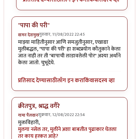
"पापा की परी"
गुरुवार, 11/08/2022 22:45
वामन देशमुख
माझ्या माहितीनुसार आणि समजुतीनुसार, एखाद्या
मुलीबद्धल, "पापा की परी" हा शब्दप्रयोग कौतुकाने केला
जात नाही तर ती "बापाची लाडावलेली पोर" अश्या अर्थाने
केला जातो. चुभूदेघे.
प्रतिसाद देण्यासाठी
लॉग इन करा
किंवा
सदस्य व्हा
क्रीतपुत्र, श्राद्ध वगैरे
शुक्रवार, 12/08/2022 22:54
गामा पैलवान
मुक्तविहारी,
मुलगा नसेल तर, मुलीने अशा बाबतीत पुढाकार घेतला
तर काय हरकत आहे?