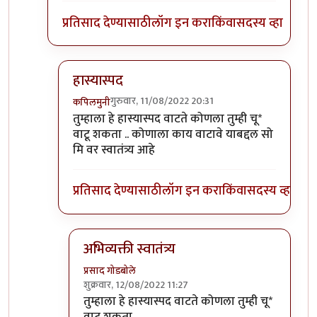
प्रतिसाद देण्यासाठी
लॉग इन करा
किंवा
सदस्य व्हा
हास्यास्पद
गुरुवार, 11/08/2022 20:31
कपिलमुनी
In reply to
विचित्र प्रतिसाद?
by
प्रसाद गोडबोले
तुम्हाला हे हास्यास्पद वाटते कोणला तुम्ही चू*
वाटू शकता .. कोणाला काय वाटावे याबद्दल सो
मि वर स्वातंत्र्य आहे
प्रतिसाद देण्यासाठी
लॉग इन करा
किंवा
सदस्य व्हा
अभिव्यक्ती स्वातंत्र्य
प्रसाद गोडबोले
शुक्रवार, 12/08/2022 11:27
In reply to
हास्यास्पद
by
कपिलमुनी
तुम्हाला हे हास्यास्पद वाटते कोणला तुम्ही चू*
वाटू शकता ..