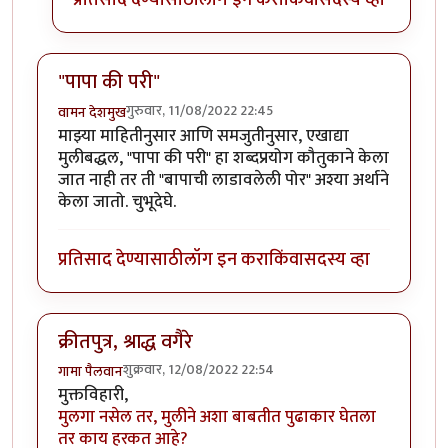
"पापा की परी"
गुरुवार, 11/08/2022 22:45
वामन देशमुख
माझ्या माहितीनुसार आणि समजुतीनुसार, एखाद्या
मुलीबद्धल, "पापा की परी" हा शब्दप्रयोग कौतुकाने केला
जात नाही तर ती "बापाची लाडावलेली पोर" अश्या अर्थाने
केला जातो. चुभूदेघे.
प्रतिसाद देण्यासाठी
लॉग इन करा
किंवा
सदस्य व्हा
क्रीतपुत्र, श्राद्ध वगैरे
शुक्रवार, 12/08/2022 22:54
गामा पैलवान
मुक्तविहारी,
मुलगा नसेल तर, मुलीने अशा बाबतीत पुढाकार घेतला
तर काय हरकत आहे?