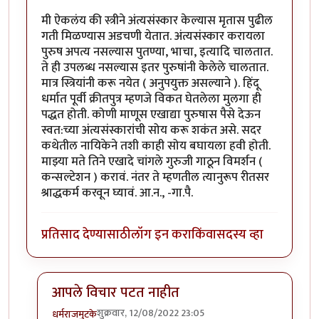
मी ऐकलंय की स्त्रीने अंत्यसंस्कार केल्यास मृतास पुढील
गती मिळण्यास अडचणी येतात. अंत्यसंस्कार करायला
पुरुष अपत्य नसल्यास पुतण्या, भाचा, इत्यादि चालतात.
ते ही उपलब्ध नसल्यास इतर पुरुषांनी केलेले चालतात.
मात्र स्त्रियांनी करू नयेत ( अनुपयुक्त असल्याने ). हिंदू
धर्मात पूर्वी क्रीतपुत्र म्हणजे विकत घेतलेला मुलगा ही
पद्धत होती. कोणी माणूस एखाद्या पुरुषास पैसे देऊन
स्वत:च्या अंत्यसंस्कारांची सोय करू शकंत असे. सदर
कथेतील नायिकेने तशी काही सोय बघायला हवी होती.
माझ्या मते तिने एखादे चांगले गुरुजी गाठून विमर्शन (
कन्सल्टेशन ) करावं. नंतर ते म्हणतील त्यानुरूप रीतसर
श्राद्धकर्म करवून घ्यावं. आ.न., -गा.पै.
प्रतिसाद देण्यासाठी
लॉग इन करा
किंवा
सदस्य व्हा
आपले विचार पटत नाहीत
शुक्रवार, 12/08/2022 23:05
धर्मराजमुटके