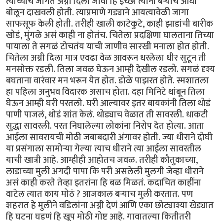
त्यांच्याच जागेत अग्नी दिला जावा हि इच्छा त्यांनी बऱ्याच आधी
बोलून दाखवली होती. त्याप्रमाणे गड्याने आयत्यावेळी जागा
साफसूफ केली होती. तरीही खाली काटेकुटे, काही झाडांची बारीक
खोडं, मुंगळे असं काही ना होतंच. चितेला प्रदक्षिणा घालताना तिच्या
पायाला ते सगळं टोचतंय याची जाणीव सारखी मनाला होत होती.
चितेला अग्नी दिला मात्र एवढा वेळ आवरून धरलेला धीर सुटून ती
मनसोक्त रडली. तिला जवळ घेऊन आम्ही देखील रडलो. सगळं दृश्य
बघताना वारंवार मन भरून येत होत. डोळे पाझरत होते. स्मशातला
हा पहिला अनुभव विदारक असाच होता. दहा मिनिटे थांबून तिला
घेऊन आम्ही घरी परतलो. घरी आल्यावर इतर बायकांनी तिला थोडं
पाणी पाजलं, थोडं शांत केलं. थोड्याच वेळात ती सावरली. धाकटी
सुद्धा सावरली. परत निघालेल्या लोकांना निरोप देत होत्या. आता
आईला सावरायची मोठी जबाबदारी अंगावर होती. ज्या धीराने दोघी
या प्रसंगाला सामोऱ्या गेल्या त्याच धीराने त्या आईला सावरतील
याची खात्री आहे. आम्हीही आहोतच जवळ. तरीही कौतुकाच्या,
लाडाच्या मुली अगदी पापा कि परी असलेली मुलगी जेव्हा धीराने
असं काही करते तेव्हा इतरांना हि बळ मिळतं. कदाचित काहींना
वाटेल त्यात काय मोठं ? आजकाल बऱ्याच मुली करतात. पण
शहरात हे मुलीने वडिलांना अग्नी देणं आणि एका छोट्याश्या खेड्यात
हि घटना घडणं हि खूप मोठी गोष्ट आहे. गावातल्या कितीतरी