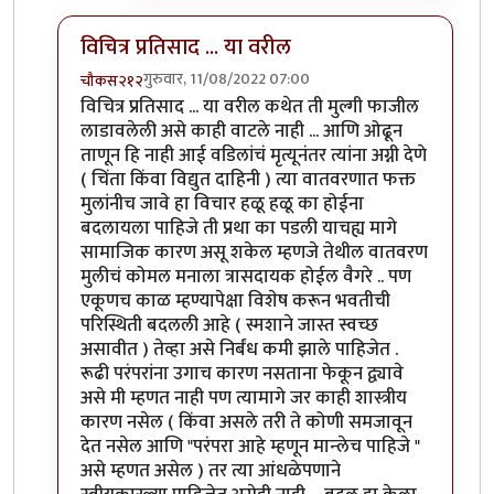
विचित्र प्रतिसाद ... या वरील
गुरुवार, 11/08/2022 07:00
चौकस२१२
In reply to
उगाचच
by
प्रसाद गोडबोले
विचित्र प्रतिसाद ... या वरील कथेत ती मुल्गी फाजील
लाडावलेली असे काही वाटले नाही ... आणि ओढून
ताणून हि नाही आई वडिलांचं मृत्यूनंतर त्यांना अग्नी देणे
( चिंता किंवा विद्युत दाहिनी ) त्या वातवरणात फक्त
मुलांनीच जावे हा विचार हळू हळू का होईना
बदलायला पाहिजे ती प्रथा का पडली याचह्य मागे
सामाजिक कारण असू शकेल म्हणजे तेथील वातवरण
मुलीचं कोमल मनाला त्रासदायक होईल वैगरे .. पण
एकूणच काळ म्हण्यापेक्षा विशेष करून भवतीची
परिस्थिती बदलली आहे ( स्मशाने जास्त स्वच्छ
असावीत ) तेव्हा असे निर्बंध कमी झाले पाहिजेत .
रूढी परंपरांना उगाच कारण नसताना फेकून द्व्यावे
असे मी म्हणत नाही पण त्यामागे जर काही शास्त्रीय
कारण नसेल ( किंवा असले तरी ते कोणी समजावून
देत नसेल आणि "परंपरा आहे म्हणून मान्लेच पाहिजे "
असे म्हणत असेल ) तर त्या आंधळेपणाने