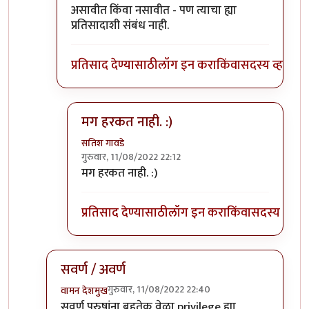
असावीत किंवा नसावीत - पण त्याचा ह्या
प्रतिसादाशी संबंध नाही.
प्रतिसाद देण्यासाठी
लॉग इन करा
किंवा
सदस्य व्हा
मग हरकत नाही. :)
सतिश गावडे
गुरुवार, 11/08/2022 22:12
In reply to
वैयक्तिक नाही.
by
भृशुंडी
मग हरकत नाही. :)
प्रतिसाद देण्यासाठी
लॉग इन करा
किंवा
सदस्य व्हा
सवर्ण / अवर्ण
गुरुवार, 11/08/2022 22:40
वामन देशमुख
In reply to
Privileged sir,
by
भृशुंडी
सवर्ण
पुरुषांना बहुतेक वेळा privilege ह्या