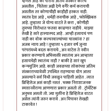
म्हणले आहे की पोरींना अंतिम संस्कार कारचे
असतील , चितेला अग्नी देणे वगैरे कर्म करायची
असतील तर कोणाचीही काहीही हरकत नाही.
स्वतंत्र देश आहे , धर्मही लवचीक आहे , फ्लेक्झिबल
आहे. तुम्हाला जे योग्य वाटते ते करा , कोणीही
तुमच्या विरोधात फतवा काढणार नाहीये . माझ्या
लेखी हे सारे हास्यास्पद आहे . आम्ही हसायचं पण
नाही का वोक कल्चरवाल्यांच्या चाळ्यांना ? हा
अजब न्याय आहे ! तुम्हाला ५ हजार वर्षं जुन्या
परंपरांमध्ये बदल करायचे , अन वाटेल ते नवीन
प्रकार करण्याचे अभिव्यक्ती स्वातंत्र्य अन आम्हाला
हसायचेही स्वातंत्र्य नाही ? बाकी हे सारं खुप
कन्फ्युजिंग आहे. काही जवळच्या लोकांच्या अंतिम
संस्काराच्यावेळी उपस्थित राहण्याचा योग आला
असल्याने सर्व विधी जवळुन पाहिली आहेत . त्यात
प्रिव्हिलेज असं काही नसतं . भक्क निराशाजनक
स्मशानवैराग्य आणणारा प्रकार असतो तो . ट्रॉमॅटिक
अनुभव असतो तो. ज्या मुलींना हे प्रिव्हिलेज वाटत
असेल त्यांनी जरुर करावे . अन मिपावर लेखही
टाकावेत !