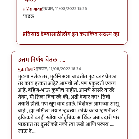
गुरुवार, 11/08/2022 15:26
सतिश गावडे
In reply to
सकारात्मक बदल...
by
सतिश गावडे
*बदल
प्रतिसाद देण्यासाठी
लॉग इन करा
किंवा
सदस्य व्हा
उत्तम निर्णय घेतला ....
गुरुवार, 11/08/2022 18:34
मुक्त विहारि
मुलगा नसेल तर, मुलीने अशा बाबतीत पुढाकार घेतला
तर काय हरकत आहे? आमची सौ. पण एकुलती एकच
आहे. बहिण-भाऊ कुणीच नाहीत. आमचे सासरे वारले
तेंव्हा, मी तिला विचारले की, अग्नी देणार का? तिची
तयारी होती. पण खूप वाद झाले. विशेषतः आमच्या सासू
बाई , ह्या गोष्टीला तयार न्हवत्या. लोकं काय म्हणतील?
इकिकडे काही स्त्रीया कौटुंबिक आर्थिक जबाबदारी पार
पाडतात तर दुसरीकडे नको त्या रूढी आणि परंपरा ....
जाऊ दे....