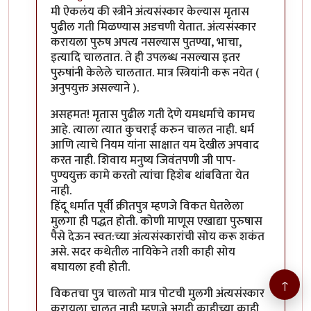
In reply to
क्रीतपुत्र, श्राद्ध वगैरे
by
गामा पैलवान
मी ऐकलंय की स्त्रीने अंत्यसंस्कार केल्यास मृतास
पुढील गती मिळण्यास अडचणी येतात. अंत्यसंस्कार
करायला पुरुष अपत्य नसल्यास पुतण्या, भाचा,
इत्यादि चालतात. ते ही उपलब्ध नसल्यास इतर
पुरुषांनी केलेले चालतात. मात्र स्त्रियांनी करू नयेत (
अनुपयुक्त असल्याने ).
असहमत! मृतास पुढील गती देणे यमधर्माचे कामच
आहे. त्याला त्यात कुचराई करुन चालत नाही. धर्म
आणि त्याचे नियम यांना साक्षात यम देखील अपवाद
करत नाही. शिवाय मनुष्य जिवंतपणी जी पाप-
पुण्ययुक्त कामे करतो त्यांचा हिशेब थांबविता येत
नाही.
हिंदू धर्मात पूर्वी क्रीतपुत्र म्हणजे विकत घेतलेला
मुलगा ही पद्धत होती. कोणी माणूस एखाद्या पुरुषास
पैसे देऊन स्वत:च्या अंत्यसंस्कारांची सोय करू शकंत
असे. सदर कथेतील नायिकेने तशी काही सोय
बघायला हवी होती.
↑
विकतचा पुत्र चालतो मात्र पोटची मुलगी अंत्यसंस्कार
करायला चालत नाही म्हणजे अगदी काहीच्या काही