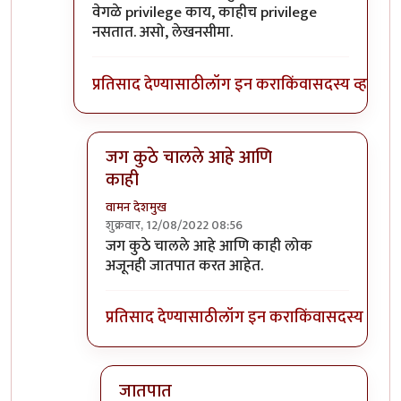
वेगळे privilege काय, काहीच privilege
नसतात. असो, लेखनसीमा.
प्रतिसाद देण्यासाठी
लॉग इन करा
किंवा
सदस्य व्हा
जग कुठे चालले आहे आणि
काही
वामन देशमुख
शुक्रवार, 12/08/2022 08:56
In reply to
।
by
भृशुंडी
जग कुठे चालले आहे आणि काही लोक
अजूनही जातपात करत आहेत.
प्रतिसाद देण्यासाठी
लॉग इन करा
किंवा
सदस्य व्हा
जातपात