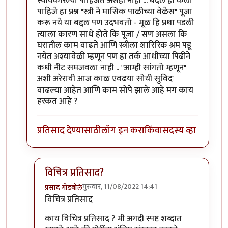
स्वीयकारल्या पाहिजेत असेही नाही ... बदल हा केला
पाहिजे हा प्रश्न "स्त्री ने मासिक पाळीच्या वेळेस" पूजा
करू नये या बद्दल पण उदभवतो - मूळ हि प्रथा पडली
त्याला कारण साधे होते कि पूजा / सण असला कि
घरातील काम वाढते आणि स्त्रीला शारिरिक श्रम पडू
नयेत अश्यावेळी म्हणून पण हा तर्क आधीच्या पिढीने
कधी नीट समजवला नाही .. "आम्ही सांगतो म्हणून"
अशी अरेरावी आज काळ एवढया सोयी सुविदः
वाढल्या आहेत आणि काम सोपे झाले आहे मग काय
हरकत आहे ?
प्रतिसाद देण्यासाठी
लॉग इन करा
किंवा
सदस्य व्हा
विचित्र प्रतिसाद?
गुरुवार, 11/08/2022 14:41
प्रसाद गोडबोले
In reply to
विचित्र प्रतिसाद ... या वरील
by
चौकस२१२
विचित्र प्रतिसाद
काय विचित्र प्रतिसाद ? मी अगदी स्पष्ट शब्दात