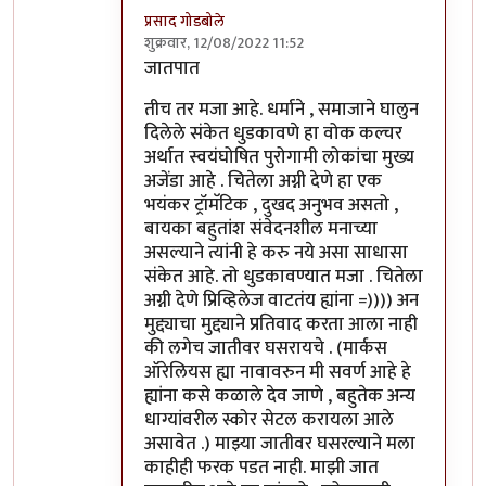
प्रसाद गोडबोले
शुक्रवार, 12/08/2022 11:52
In reply to
जग कुठे चालले आहे आणि काही
by
वा
जातपात
तीच तर मजा आहे. धर्माने , समाजाने घालुन
दिलेले संकेत धुडकावणे हा वोक कल्चर
अर्थात स्वयंघोषित पुरोगामी लोकांचा मुख्य
अजेंडा आहे . चितेला अग्नी देणे हा एक
भयंकर ट्रॉमॅटिक , दुखद अनुभव असतो ,
बायका बहुतांश संवेदनशील मनाच्या
असल्याने त्यांनी हे करु नये असा साधासा
संकेत आहे. तो धुडकावण्यात मजा . चितेला
अग्नी देणे प्रिव्हिलेज वाटतंय ह्यांना =)))) अन
मुद्द्याचा मुद्द्याने प्रतिवाद करता आला नाही
की लगेच जातीवर घसरायचे . (मार्कस
ऑरेलियस ह्या नावावरुन मी सवर्ण आहे हे
ह्यांना कसे कळाले देव जाणे , बहुतेक अन्य
धाग्यांवरील स्कोर सेटल करायला आले
असावेत .) माझ्या जातीवर घसरल्याने मला
काहीही फरक पडत नाही. माझी जात