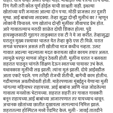
वाहतं. वीज केव्हा असते केव्हा नाही. मोबाईल च्या रेंजची तीच कथा.
रिंग गेली तरी कॉल पूर्ण होईल याची शाश्वती नाही. इथल्या
खोतांच्या घरी जन्माला आल्या दोन पऱ्या. मोठी प्राजक्ता तर दुसरी
मुग्धा. आई बाबांच्या लाडक्या. तेव्हा सुद्धा दोन्ही मुलीचं का ? म्हणून
लोकांनी विचारलं. पण खोतांच दोन्ही मुलींवर जीवापाड प्रेम होत.
आरे गावातल्याच मराठी शाळेत दोघी शिकत होत्या. पुढे
हायस्कुलसाठी गुहागर तालुक्यात एस टी ने ये जा करीत. तेव्हासुद्धा
घरातून मुख्य रस्त्यावर चालत येत तेव्हा कुठे एस टी मिळे. घरात
सगळं भरभरून असलं तरी खोतीचा माज कधीच नव्हता. उलट
गावात अडल्या नडल्याला मदत करायला खोत कायम तयार असत.
त्यामुळे भरपूर माणसं जोडून ठेवली होती. मुलींना घरात न बसवता
शहरात पाठवून चांगले शिक्षण देऊन स्वतःच्या पायावर उभं केलं.
यथावकाश मुलींची लग्न झाली. त्यांना मुलं झाली. दोघे आईवडील
आता एकटे पडले. पण तरीही रोजची शेतीची, बागेची काम होतीच.
गडीमाणस अवतीभोवती होती. माहेरपणाला मुंबईहून येणाऱ्या मुली
चांगल्या महिनाभर राहायच्या. आई बाबांना आणि नाळ जोडलेल्या
गावाला मनसोक्त भेटायच्या. शहरात शहरी तर गावात गावकरी
बनून राहायच्या.आई बाबांच्या आजारपणात तर यायच्याच धावून.
अचानक खोतांच्या छातीत दुखायला लागल्याचं निमित्त झालं.
शहरातल्या हॉस्पिटल मध्ये ऍडमिट केलं. मुली - जावई तातडीने