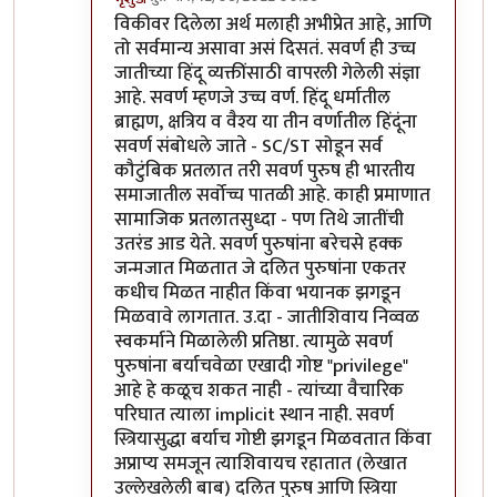
In reply to
सवर्ण / अवर्ण
by
वामन देशमुख
विकीवर दिलेला अर्थ मलाही अभीप्रेत आहे, आणि
तो सर्वमान्य असावा असं दिसतं. सवर्ण ही उच्च
जातीच्या हिंदू व्यक्तींसाठी वापरली गेलेली संज्ञा
आहे. सवर्ण म्हणजे उच्च वर्ण. हिंदू धर्मातील
ब्राह्मण, क्षत्रिय व वैश्य या तीन वर्णातील हिंदूंना
सवर्ण संबोधले जाते - SC/ST सोडून सर्व
कौटुंबिक प्रतलात तरी सवर्ण पुरुष ही भारतीय
समाजातील सर्वोच्च पातळी आहे. काही प्रमाणात
सामाजिक प्रतलातसुध्दा - पण तिथे जातींची
उतरंड आड येते. सवर्ण पुरुषांना बरेचसे हक्क
जन्मजात मिळतात जे दलित पुरुषांना एकतर
कधीच मिळत नाहीत किंवा भयानक झगडून
मिळवावे लागतात. उ.दा - जातीशिवाय निव्वळ
स्वकर्माने मिळालेली प्रतिष्ठा. त्यामुळे सवर्ण
पुरुषांना बर्याचवेळा एखादी गोष्ट "privilege"
आहे हे कळूच शकत नाही - त्यांच्या वैचारिक
परिघात त्याला implicit स्थान नाही. सवर्ण
स्त्रियासुद्धा बर्याच गोष्टी झगडून मिळवतात किंवा
अप्राप्य समजून त्याशिवायच रहातात (लेखात
उल्लेखलेली बाब) दलित पुरुष आणि स्त्रिया