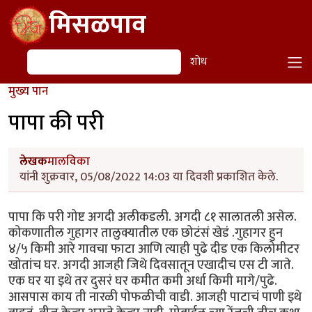
Skip to main content
मिसळपाव
शोध
शोध
मुख्य पान
पापा की परी
लेखक
मालविका
यांनी शुक्रवार, 05/08/2022 14:03 या दिवशी प्रकाशित केले.
पापा कि परी गोष्ट अगदी अलीकडली. अगदी ८१ सालातली असेल.
कोकणातील गुहागर तालुक्यातील एक छोटंसं खेडं .गुहागर हुन
४/५ किमी आरे गावचा फाटा आणि त्याही पुढे दीड एक किलोमीटर
खोतांच घर. अगदी आजही जिथे दिवसातून एखादीच एस टी जाते.
एक घर या इथे तर दुसरं घर कमीत कमी अर्धा किमी मागे/पुढे.
आसपास काय ती नारळी पोफळीची वाडी. आजही पाटाचं पाणी इथे