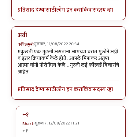
प्रतिसाद देण्यासाठी
लॉग इन करा
किंवा
सदस्य व्हा
अग्नी
गुरुवार, 11/08/2022 20:34
कपिलमुनी
एकुलती एक मुलगी असताना आमच्या घरात मुलीने अग्नी
व इतर क्रियाकर्म केले होते.. आपले मिपाकर अतृप्त
आत्मा यांनी पौरोहित्य केले .. गुरजी लई फॉरवर्ड विचारांचे
आहेत
प्रतिसाद देण्यासाठी
लॉग इन करा
किंवा
सदस्य व्हा
+१
शुक्रवार, 12/08/2022 11:21
Bhakti
In reply to
अग्नी
by
कपिलमुनी
+१