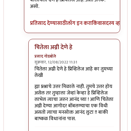
बोलायला देणे हे प्रिविलेज आहे. अशी अनेक.
असो.
प्रतिसाद देण्यासाठी
लॉग इन करा
किंवा
सदस्य व्हा
चितेला अग्नी देणे हे
प्रसाद गोडबोले
शुक्रवार, 12/08/2022 11:31
In reply to
पुनश्च ..
by
भृशुंडी
चितेला अग्नी देणे हे प्रिव्हिलेज आहे का तुमच्या
लेखी
ह्या प्रश्नाचे उत्तर मिळाले नाही. तुमचे उत्तर होय
असेल तर तुम्हाला जेव्हां केव्हा हे प्रिव्हिलेज
लाभेल त्याचा जरुर आनंद घ्या ! आणि चितेला
अग्नी देण्या आगोदर बोंबलण्याचा एक विधी
असतो त्याचा मनसोक्त आनंद लुटा !! बाकी
बाष्कळ विधानांना पास.