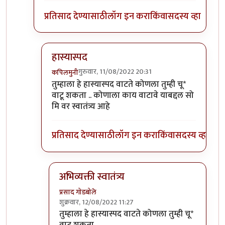
प्रतिसाद देण्यासाठी
लॉग इन करा
किंवा
सदस्य व्हा
हास्यास्पद
गुरुवार, 11/08/2022 20:31
कपिलमुनी
In reply to
विचित्र प्रतिसाद?
by
प्रसाद गोडबोले
तुम्हाला हे हास्यास्पद वाटते कोणला तुम्ही चू*
वाटू शकता .. कोणाला काय वाटावे याबद्दल सो
मि वर स्वातंत्र्य आहे
प्रतिसाद देण्यासाठी
लॉग इन करा
किंवा
सदस्य व्हा
अभिव्यक्ती स्वातंत्र्य
प्रसाद गोडबोले
शुक्रवार, 12/08/2022 11:27
In reply to
हास्यास्पद
by
कपिलमुनी
तुम्हाला हे हास्यास्पद वाटते कोणला तुम्ही चू*
वाटू शकता ..