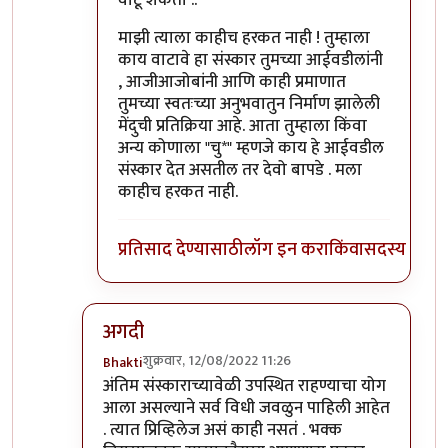
माझी त्याला काहीच हरकत नाही ! तुम्हाला
काय वाटावे हा संस्कार तुमच्या आईवडीलांनी
, आजीआजोबांनी आणि काही प्रमाणात
तुमच्या स्वतःच्या अनुभवातुन निर्माण झालेली
मेंदुची प्रतिक्रिया आहे. आता तुम्हाला किंवा
अन्य कोणाला "चु*" म्हणजे काय हे आईवडील
संस्कार देत असतील तर देवो बापडे . मला
काहीच हरकत नाही.
प्रतिसाद देण्यासाठी
लॉग इन करा
किंवा
सदस्य व्हा
अगदी
शुक्रवार, 12/08/2022 11:26
Bhakti
In reply to
विचित्र प्रतिसाद?
by
प्रसाद गोडबोले
अंतिम संस्काराच्यावेळी उपस्थित राहण्याचा योग
आला असल्याने सर्व विधी जवळुन पाहिली आहेत
. त्यात प्रिव्हिलेज असं काही नसतं . भक्क