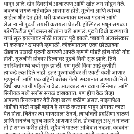
धावून आले. दोन दिवसांचं आजारपण आणि खोत जग सोडून गेले.
जवळचे सगळे नातेवाईक आसपास होते. मुलींना आणि त्यांच्या
आईला धीर देत होते. घरी कळवल्यावर घरच्या गड्याने आणि
शेजाऱ्यांनी पुढची तयारी करायला घेतली. हॉस्पिटल मधून सगळ्या
फॉर्मॅलिटीज पूर्ण करून खोतांना घरी आणलं. पुढचे विधी करण्याची
चर्चा सुरु झाल्यावर मोठी प्राजक्ता पुढे झाली. "बाबांचे अंत्यसंस्कार
मी करणार " ठामपणे म्हणाली. कोकणातल्या एका छोट्याश्या
खेड्यात एखादी मुलगी ठामपणे आपले म्हणणे मांडते हीच मोठी गोष्ट
होती. गुरुजींनी होकार दिल्यावर पुढचे विधी सुरु झाले. तिथे
उपस्थितांमध्ये चर्चा सुरु झाली. पण मुली किंवा आई कुणीही
त्याकडे लक्ष दिले नाही. इतर पुरुषांबरोबर ती एकटी कशी जाणार
म्हणून मी आणि एक वहिनी बरोबर गेलो. स्मशानात जाण्याची नि ते
विधी बघण्याची पहिलीच वेळ. आजकाल सगळ्याच सिनेमात आणि
सिरीयल मध्ये सर्रास सगळं दाखवतात. पण हीच वेळ जेव्हा
आपल्या प्रियजनावर येते तेव्हा खरंच कठीण असत. माझ्यापेक्षा
थोडीशी मोठी माझी बहीण हे सगळं करताना पाहून अंगावर काटा
येत होता. चितेवर त्या माणसाला ठेवणं, त्याभोवती प्रदक्षिणा घालणं
आणि सगळंच खूपच शहारे आणणारं होत. डोळ्यातून अश्रू न गाळता
ती हे सगळं करीत होती. सुदैवाने पाऊस अजिबात नव्हता. काकांना