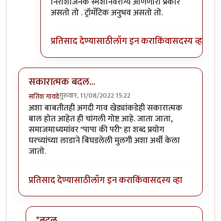
निराशाजनक स्मशानवैराग्य आणणारा प्रकार
असतो तो . ट्रॉमॅटिक अनुभव असतो तो.
प्रतिसाद देण्यासाठी
लॉग इन करा
किंवा
सदस्य व्हा
सकारात्मक बदल...
गुरुवार, 11/08/2022 15:22
सतिश गावडे
अशा बाबतीतही अगदी गाव खेड्यांकडेही सकारात्मक
बाल होत आहेत ही चांगली गोष्ट आहे. जाता जाता,
समाजमाध्यमांवर "पापा की परी" हा शब्द प्रयोग
घरच्यांच्या लाडाने बिघडलेली मुलगी अशा अर्थी केला
जातो.
प्रतिसाद देण्यासाठी
लॉग इन करा
किंवा
सदस्य व्हा
*बदल