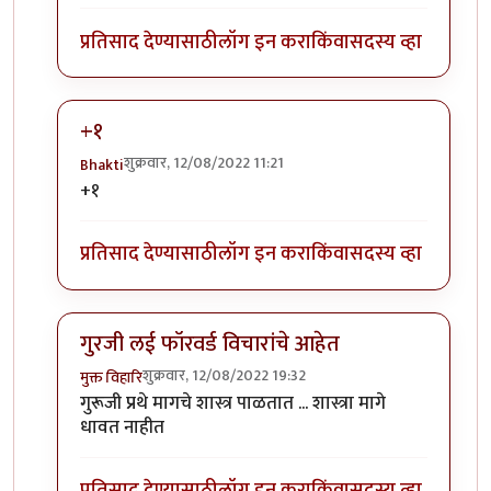
प्रतिसाद देण्यासाठी
लॉग इन करा
किंवा
सदस्य व्हा
+१
शुक्रवार, 12/08/2022 11:21
Bhakti
In reply to
अग्नी
by
कपिलमुनी
+१
प्रतिसाद देण्यासाठी
लॉग इन करा
किंवा
सदस्य व्हा
गुरजी लई फॉरवर्ड विचारांचे आहेत
शुक्रवार, 12/08/2022 19:32
मुक्त विहारि
In reply to
अग्नी
by
कपिलमुनी
गुरूजी प्रथे मागचे शास्त्र पाळतात ... शास्त्रा मागे
धावत नाहीत
प्रतिसाद देण्यासाठी
लॉग इन करा
किंवा
सदस्य व्हा