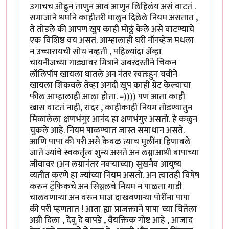
उगाचच ओढुन ताणुन आव आणुन लिहिलंय असं वाटतं .
समाजाने धर्माने काहीतरी घालुन दिलेले नियम असतात ,
ते तोडले की आपण खुप काही मोठ्ठं केले असे वाटण्याचे
एक विशिष्ठ वय असतं. आम्हालाही घरी नॉनव्हेज मधला
न उच्चारायची सोय नव्हती , पहिल्यांदा जेंव्हा
चायनीजच्या गाड्यावर मित्राने जबरदस्तीने चिकन
लॉलिपॉप खायला घातले अन नंतर स्वतःहुन चवीने
खायला शिकवले तेव्हा अगदी खुप काही ग्रेट केल्याचा
फील आम्हालाही आला होता. =)))) पण आता काही
खास वाटतं नाही, रादर , काहीकाही नियम तोडण्यातुन
मिळालेला क्षणभंगुर आनंद हा क्षणभंगुर असतो. हे कळुन
चुकले आहे. नियम पाळण्यात जास्त समाधान असते.
आणि पापा की परी असे केवळ त्याच मुलींना हिणावले
जाते ज्यांचे स्वकर्तृत्व शुन्य असते अन लग्नाआधी बापाच्या
जीवावर (अन लग्नानंतर नवर्‍याच्या) सुखनैव आयुष्य
व्यतीत करणे हा ज्यांच्या नियम असतो. अन त्यातही विषेष
करुन ट्रॅफिकचे अन सिग्नलचे नियम न पाळता गाडी
चालवणार्‍या अन वरुन माज दाखवणार्‍या पोरींना पापा
की परी म्हणतात ! आता ह्या प्राजक्ताने पापा च्या चितेला
अग्नी दिला , देवु दे बापडे , वैयक्तिक गोष्ट आहे , आजाद