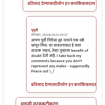
प्रतिसाद देण्यासाठी
लॉग इन करा
किंवा
सदस्य व्हा
.
भृशुंडी
सोमवार, 29/08/2022 09:57
In reply to
चितेला अग्नी देणे हे
by
प्रसाद गोडबोले
आपण पूर्वी गिरीजा ह्या नावाने एक स्त्री
म्हणून मिपा. वर वावरायचात हे मला
ठाऊक नव्हतं, तेव्हा तुम्हाला benefit of
doubt देतो आहे. I take back my
comments because you don't
represent any males - supposedly.
Peace out \_/
प्रतिसाद देण्यासाठी
लॉग इन करा
किंवा
सदस्य व्हा
धाडसी सरसकटीकरण