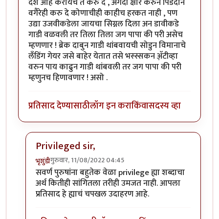
देश आहे करायचे ते करु दे , अगदी क्षौर करुन पिंडदान
वगैरेही करु दे कोणाचीही काहीच हरकत नाही , पण
उद्या उजवीकडेला जायचा सिग्नल दिला अन डावीकडे
गाडी वळवली तर तिला तिला जग पापा की परी असेच
म्हणणार ! ब्रेक दाबुन गाडी थांबवायची सोडुन विमानाचे
लँडिंग गेयर जसे बाहेर येतात तसे भस्स्सकन अ‍ॅ़टीव्हा
वरुन पाय काढुन गाडी थांबवली तर जग पापा की परी
म्हणुनच हिणावणार ! असो .
प्रतिसाद देण्यासाठी
लॉग इन करा
किंवा
सदस्य व्हा
Privileged sir,
गुरुवार, 11/08/2022 04:45
भृशुंडी
In reply to
उगाचच
by
प्रसाद गोडबोले
सवर्ण पुरुषांना बहुतेक वेळा privilege ह्या शब्दाचा
अर्थ कितीही सांगितला तरीही उमजत नाही. आपला
प्रतिसाद हे ह्याचं चपखल उदाहरण आहे.