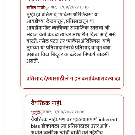
गुरुवार, 11/08/2022 15:16
सतिश गावडे
In reply to
Privileged sir,
by
भृशुंडी
तुम्ही हा प्रतिसाद "मार्कस ऑरेलियस" या
आयडीच्या लेखनातून, प्रतिसादातून या
आयडीमागील व्यक्तीच्या सामाजिक स्तराचा जो
अंदाज येतो केवळ त्यावर आधारीत दिला आहे असे
वाटते. नसेल पटत तर "मार्कस ऑरेलियस" यांचे
तुमच्या या प्रतिसादानंतरचे प्रतिसाद वाचून बघा.
एखाद्या विदा बिंदूवर काढलेला निष्कर्ष धाडसी
असतो.
प्रतिसाद देण्यासाठी
लॉग इन करा
किंवा
सदस्य व्हा
वैयक्तिक नाही.
गुरुवार, 11/08/2022 21:06
भृशुंडी
In reply to
धाडसी सरसकटीकरण
by
सतिश गावडे
वैयक्तिक नाही. पण वर म्हटल्याप्रमाणे inherent
bias डोकावला त्या प्रतिसादाला उत्तर आहे -
अर्थात व्यक्तीशः त्यांची बाकी मतं गर्हणीय