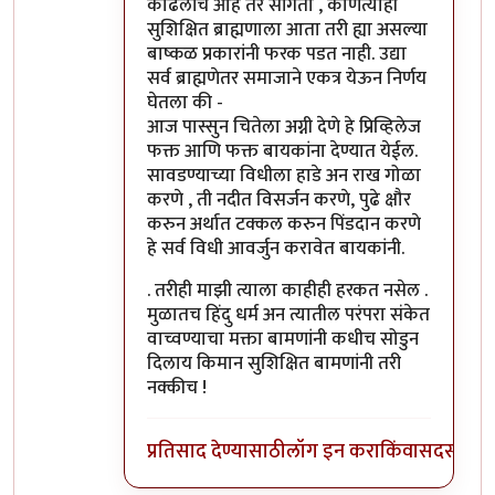
काढलीच आहे तर सांगतो , कोणत्याही
सुशिक्षित ब्राह्मणाला आता तरी ह्या असल्या
बाष्कळ प्रकारांनी फरक पडत नाही. उद्या
सर्व ब्राह्मणेतर समाजाने एकत्र येऊन निर्णय
घेतला की -
आज पास्सुन चितेला अग्नी देणे हे प्रिव्हिलेज
फक्त आणि फक्त बायकांना देण्यात येईल.
सावडण्याच्या विधीला हाडे अन राख गोळा
करणे , ती नदीत विसर्जन करणे, पुढे क्षौर
करुन अर्थात टक्कल करुन पिंडदान करणे
हे सर्व विधी आवर्जुन करावेत बायकांनी.
. तरीही माझी त्याला काहीही हरकत नसेल .
मुळातच हिंदु धर्म अन त्यातील परंपरा संकेत
वाच्वण्याचा मक्ता बामणांनी कधीच सोडुन
दिलाय किमान सुशिक्षित बामणांनी तरी
नक्कीच !
प्रतिसाद देण्यासाठी
लॉग इन करा
किंवा
सदस्य व्हा