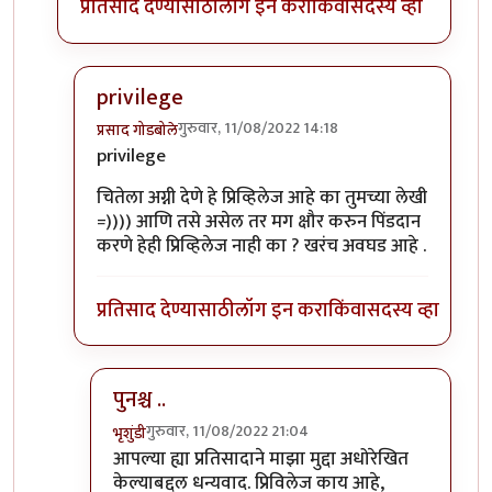
प्रतिसाद देण्यासाठी
लॉग इन करा
किंवा
सदस्य व्हा
privilege
गुरुवार, 11/08/2022 14:18
प्रसाद गोडबोले
In reply to
Privileged sir,
by
भृशुंडी
privilege
चितेला अग्नी देणे हे प्रिव्हिलेज आहे का तुमच्या लेखी
=)))) आणि तसे असेल तर मग क्षौर करुन पिंडदान
करणे हेही प्रिव्हिलेज नाही का ? खरंच अवघड आहे .
प्रतिसाद देण्यासाठी
लॉग इन करा
किंवा
सदस्य व्हा
पुनश्च ..
गुरुवार, 11/08/2022 21:04
भृशुंडी
In reply to
privilege
by
प्रसाद गोडबोले
आपल्या ह्या प्रतिसादाने माझा मुद्दा अधोरेखित
केल्याबद्दल धन्यवाद. प्रिविलेज काय आहे,