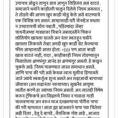
उगाचच ओढुन ताणुन आव आणुन लिहिलंय असं वाटतं .
समाजाने धर्माने काहीतरी घालुन दिलेले नियम असतात ,
ते तोडले की आपण खुप काही मोठ्ठं केले असे वाटण्याचे
एक विशिष्ठ वय असतं. आम्हालाही घरी नॉनव्हेज मधला
न उच्चारायची सोय नव्हती , पहिल्यांदा जेंव्हा
चायनीजच्या गाड्यावर मित्राने जबरदस्तीने चिकन
लॉलिपॉप खायला घातले अन नंतर स्वतःहुन चवीने
खायला शिकवले तेव्हा अगदी खुप काही ग्रेट केल्याचा
फील आम्हालाही आला होता. =)))) पण आता काही
खास वाटतं नाही, रादर , काहीकाही नियम तोडण्यातुन
मिळालेला क्षणभंगुर आनंद हा क्षणभंगुर असतो. हे कळुन
चुकले आहे. नियम पाळण्यात जास्त समाधान असते.
आणि पापा की परी असे केवळ त्याच मुलींना हिणावले
जाते ज्यांचे स्वकर्तृत्व शुन्य असते अन लग्नाआधी बापाच्या
जीवावर (अन लग्नानंतर नवर्‍याच्या) सुखनैव आयुष्य
व्यतीत करणे हा ज्यांच्या नियम असतो. अन त्यातही विषेष
करुन ट्रॅफिकचे अन सिग्नलचे नियम न पाळता गाडी
चालवणार्‍या अन वरुन माज दाखवणार्‍या पोरींना पापा
की परी म्हणतात ! आता ह्या प्राजक्ताने पापा च्या चितेला
अग्नी दिला , देवु दे बापडे , वैयक्तिक गोष्ट आहे , आजाद