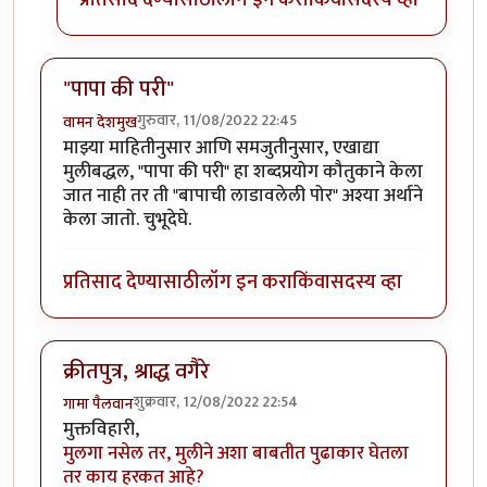
"पापा की परी"
गुरुवार, 11/08/2022 22:45
वामन देशमुख
माझ्या माहितीनुसार आणि समजुतीनुसार, एखाद्या
मुलीबद्धल, "पापा की परी" हा शब्दप्रयोग कौतुकाने केला
जात नाही तर ती "बापाची लाडावलेली पोर" अश्या अर्थाने
केला जातो. चुभूदेघे.
प्रतिसाद देण्यासाठी
लॉग इन करा
किंवा
सदस्य व्हा
क्रीतपुत्र, श्राद्ध वगैरे
शुक्रवार, 12/08/2022 22:54
गामा पैलवान
मुक्तविहारी,
मुलगा नसेल तर, मुलीने अशा बाबतीत पुढाकार घेतला
तर काय हरकत आहे?