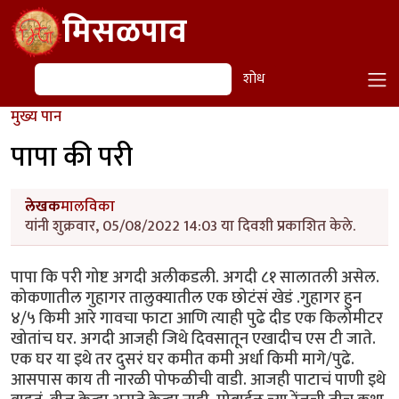
Skip to main content
मिसळपाव
शोध
शोध
मुख्य पान
पापा की परी
लेखक
मालविका
यांनी शुक्रवार, 05/08/2022 14:03 या दिवशी प्रकाशित केले.
पापा कि परी गोष्ट अगदी अलीकडली. अगदी ८१ सालातली असेल.
कोकणातील गुहागर तालुक्यातील एक छोटंसं खेडं .गुहागर हुन
४/५ किमी आरे गावचा फाटा आणि त्याही पुढे दीड एक किलोमीटर
खोतांच घर. अगदी आजही जिथे दिवसातून एखादीच एस टी जाते.
एक घर या इथे तर दुसरं घर कमीत कमी अर्धा किमी मागे/पुढे.
आसपास काय ती नारळी पोफळीची वाडी. आजही पाटाचं पाणी इथे