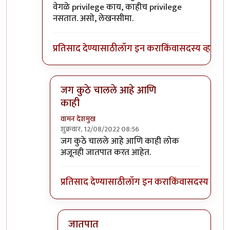
वेगळे privilege काय, काहीच privilege
नसतात. असो, लेखनसीमा.
प्रतिसाद देण्यासाठी
लॉग इन करा
किंवा
सदस्य व्हा
जग कुठे चालले आहे आणि
काही
वामन देशमुख
शुक्रवार, 12/08/2022 08:56
In reply to
।
by
भृशुंडी
जग कुठे चालले आहे आणि काही लोक
अजूनही जातपात करत आहेत.
प्रतिसाद देण्यासाठी
लॉग इन करा
किंवा
सदस्य व्हा
जातपात