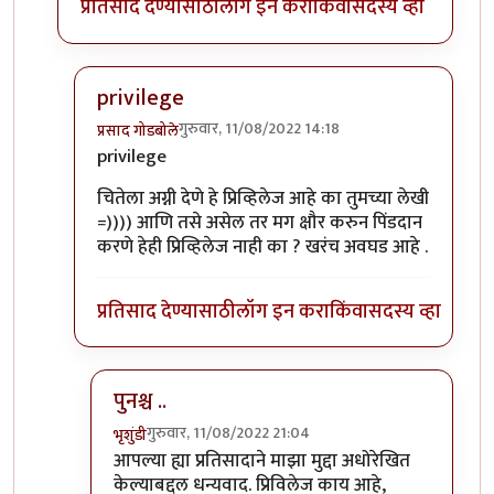
प्रतिसाद देण्यासाठी
लॉग इन करा
किंवा
सदस्य व्हा
privilege
गुरुवार, 11/08/2022 14:18
प्रसाद गोडबोले
In reply to
Privileged sir,
by
भृशुंडी
privilege
चितेला अग्नी देणे हे प्रिव्हिलेज आहे का तुमच्या लेखी
=)))) आणि तसे असेल तर मग क्षौर करुन पिंडदान
करणे हेही प्रिव्हिलेज नाही का ? खरंच अवघड आहे .
प्रतिसाद देण्यासाठी
लॉग इन करा
किंवा
सदस्य व्हा
पुनश्च ..
गुरुवार, 11/08/2022 21:04
भृशुंडी
In reply to
privilege
by
प्रसाद गोडबोले
आपल्या ह्या प्रतिसादाने माझा मुद्दा अधोरेखित
केल्याबद्दल धन्यवाद. प्रिविलेज काय आहे,