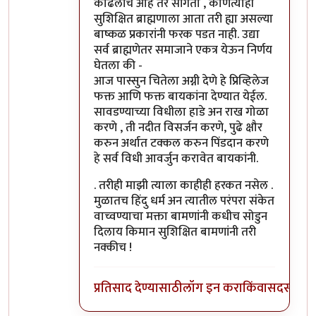
काढलीच आहे तर सांगतो , कोणत्याही
सुशिक्षित ब्राह्मणाला आता तरी ह्या असल्या
बाष्कळ प्रकारांनी फरक पडत नाही. उद्या
सर्व ब्राह्मणेतर समाजाने एकत्र येऊन निर्णय
घेतला की -
आज पास्सुन चितेला अग्नी देणे हे प्रिव्हिलेज
फक्त आणि फक्त बायकांना देण्यात येईल.
सावडण्याच्या विधीला हाडे अन राख गोळा
करणे , ती नदीत विसर्जन करणे, पुढे क्षौर
करुन अर्थात टक्कल करुन पिंडदान करणे
हे सर्व विधी आवर्जुन करावेत बायकांनी.
. तरीही माझी त्याला काहीही हरकत नसेल .
मुळातच हिंदु धर्म अन त्यातील परंपरा संकेत
वाच्वण्याचा मक्ता बामणांनी कधीच सोडुन
दिलाय किमान सुशिक्षित बामणांनी तरी
नक्कीच !
प्रतिसाद देण्यासाठी
लॉग इन करा
किंवा
सदस्य व्हा