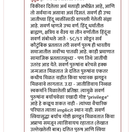
In reply to
सवर्ण / अवर्ण
by
वामन देशमुख
विकीवर दिलेला अर्थ मलाही अभीप्रेत आहे, आणि
तो सर्वमान्य असावा असं दिसतं. सवर्ण ही उच्च
जातीच्या हिंदू व्यक्तींसाठी वापरली गेलेली संज्ञा
आहे. सवर्ण म्हणजे उच्च वर्ण. हिंदू धर्मातील
ब्राह्मण, क्षत्रिय व वैश्य या तीन वर्णातील हिंदूंना
सवर्ण संबोधले जाते - SC/ST सोडून सर्व
कौटुंबिक प्रतलात तरी सवर्ण पुरुष ही भारतीय
समाजातील सर्वोच्च पातळी आहे. काही प्रमाणात
सामाजिक प्रतलातसुध्दा - पण तिथे जातींची
उतरंड आड येते. सवर्ण पुरुषांना बरेचसे हक्क
जन्मजात मिळतात जे दलित पुरुषांना एकतर
कधीच मिळत नाहीत किंवा भयानक झगडून
मिळवावे लागतात. उ.दा - जातीशिवाय निव्वळ
स्वकर्माने मिळालेली प्रतिष्ठा. त्यामुळे सवर्ण
पुरुषांना बर्याचवेळा एखादी गोष्ट "privilege"
आहे हे कळूच शकत नाही - त्यांच्या वैचारिक
परिघात त्याला implicit स्थान नाही. सवर्ण
स्त्रियासुद्धा बर्याच गोष्टी झगडून मिळवतात किंवा
अप्राप्य समजून त्याशिवायच रहातात (लेखात
उल्लेखलेली बाब) दलित पुरुष आणि स्त्रिया