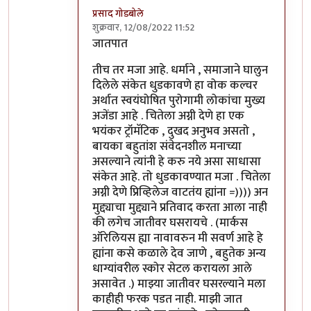
प्रसाद गोडबोले
शुक्रवार, 12/08/2022 11:52
In reply to
जग कुठे चालले आहे आणि काही
by
वा
जातपात
तीच तर मजा आहे. धर्माने , समाजाने घालुन
दिलेले संकेत धुडकावणे हा वोक कल्चर
अर्थात स्वयंघोषित पुरोगामी लोकांचा मुख्य
अजेंडा आहे . चितेला अग्नी देणे हा एक
भयंकर ट्रॉमॅटिक , दुखद अनुभव असतो ,
बायका बहुतांश संवेदनशील मनाच्या
असल्याने त्यांनी हे करु नये असा साधासा
संकेत आहे. तो धुडकावण्यात मजा . चितेला
अग्नी देणे प्रिव्हिलेज वाटतंय ह्यांना =)))) अन
मुद्द्याचा मुद्द्याने प्रतिवाद करता आला नाही
की लगेच जातीवर घसरायचे . (मार्कस
ऑरेलियस ह्या नावावरुन मी सवर्ण आहे हे
ह्यांना कसे कळाले देव जाणे , बहुतेक अन्य
धाग्यांवरील स्कोर सेटल करायला आले
असावेत .) माझ्या जातीवर घसरल्याने मला
काहीही फरक पडत नाही. माझी जात