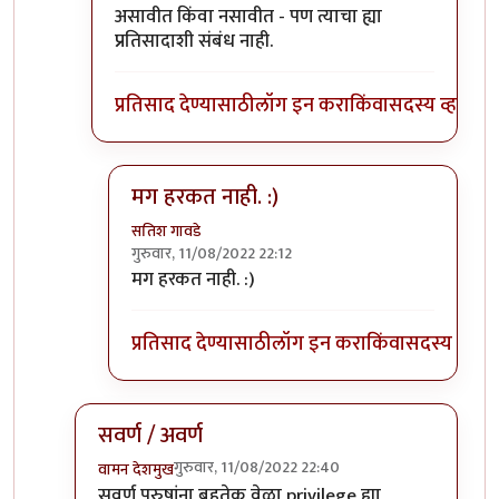
असावीत किंवा नसावीत - पण त्याचा ह्या
प्रतिसादाशी संबंध नाही.
प्रतिसाद देण्यासाठी
लॉग इन करा
किंवा
सदस्य व्हा
मग हरकत नाही. :)
सतिश गावडे
गुरुवार, 11/08/2022 22:12
In reply to
वैयक्तिक नाही.
by
भृशुंडी
मग हरकत नाही. :)
प्रतिसाद देण्यासाठी
लॉग इन करा
किंवा
सदस्य व्हा
सवर्ण / अवर्ण
गुरुवार, 11/08/2022 22:40
वामन देशमुख
In reply to
Privileged sir,
by
भृशुंडी
सवर्ण
पुरुषांना बहुतेक वेळा privilege ह्या