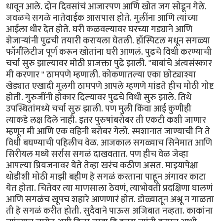
धावून आले. दोन दिवसांचं आजारपण आणि खोत जग सोडून गेले.
जवळचे सगळे नातेवाईक आसपास होते. मुलींना आणि त्यांच्या
आईला धीर देत होते. घरी कळवल्यावर घरच्या गड्याने आणि
शेजाऱ्यांनी पुढची तयारी करायला घेतली. हॉस्पिटल मधून सगळ्या
फॉर्मॅलिटीज पूर्ण करून खोतांना घरी आणलं. पुढचे विधी करण्याची
चर्चा सुरु झाल्यावर मोठी प्राजक्ता पुढे झाली. "बाबांचे अंत्यसंस्कार
मी करणार " ठामपणे म्हणाली. कोकणातल्या एका छोट्याश्या
खेड्यात एखादी मुलगी ठामपणे आपले म्हणणे मांडते हीच मोठी गोष्ट
होती. गुरुजींनी होकार दिल्यावर पुढचे विधी सुरु झाले. तिथे
उपस्थितांमध्ये चर्चा सुरु झाली. पण मुली किंवा आई कुणीही
त्याकडे लक्ष दिले नाही. इतर पुरुषांबरोबर ती एकटी कशी जाणार
म्हणून मी आणि एक वहिनी बरोबर गेलो. स्मशानात जाण्याची नि ते
विधी बघण्याची पहिलीच वेळ. आजकाल सगळ्याच सिनेमात आणि
सिरीयल मध्ये सर्रास सगळं दाखवतात. पण हीच वेळ जेव्हा
आपल्या प्रियजनावर येते तेव्हा खरंच कठीण असत. माझ्यापेक्षा
थोडीशी मोठी माझी बहीण हे सगळं करताना पाहून अंगावर काटा
येत होता. चितेवर त्या माणसाला ठेवणं, त्याभोवती प्रदक्षिणा घालणं
आणि सगळंच खूपच शहारे आणणारं होत. डोळ्यातून अश्रू न गाळता
ती हे सगळं करीत होती. सुदैवाने पाऊस अजिबात नव्हता. काकांना