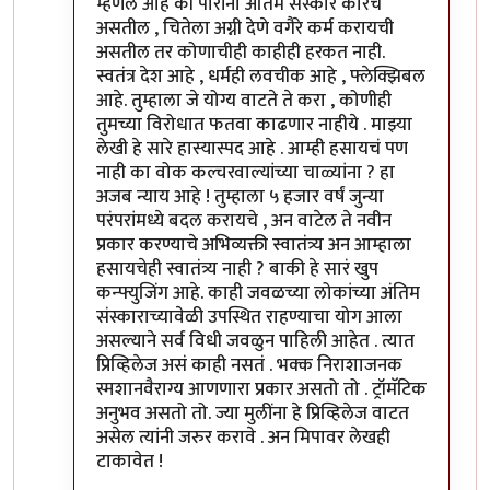
म्हणले आहे की पोरींना अंतिम संस्कार कारचे
असतील , चितेला अग्नी देणे वगैरे कर्म करायची
असतील तर कोणाचीही काहीही हरकत नाही.
स्वतंत्र देश आहे , धर्मही लवचीक आहे , फ्लेक्झिबल
आहे. तुम्हाला जे योग्य वाटते ते करा , कोणीही
तुमच्या विरोधात फतवा काढणार नाहीये . माझ्या
लेखी हे सारे हास्यास्पद आहे . आम्ही हसायचं पण
नाही का वोक कल्चरवाल्यांच्या चाळ्यांना ? हा
अजब न्याय आहे ! तुम्हाला ५ हजार वर्षं जुन्या
परंपरांमध्ये बदल करायचे , अन वाटेल ते नवीन
प्रकार करण्याचे अभिव्यक्ती स्वातंत्र्य अन आम्हाला
हसायचेही स्वातंत्र्य नाही ? बाकी हे सारं खुप
कन्फ्युजिंग आहे. काही जवळच्या लोकांच्या अंतिम
संस्काराच्यावेळी उपस्थित राहण्याचा योग आला
असल्याने सर्व विधी जवळुन पाहिली आहेत . त्यात
प्रिव्हिलेज असं काही नसतं . भक्क निराशाजनक
स्मशानवैराग्य आणणारा प्रकार असतो तो . ट्रॉमॅटिक
अनुभव असतो तो. ज्या मुलींना हे प्रिव्हिलेज वाटत
असेल त्यांनी जरुर करावे . अन मिपावर लेखही
टाकावेत !