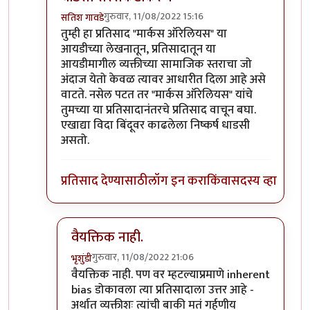
गुरुवार, 11/08/2022 15:16
सतिश गावडे
In reply to
Privileged sir,
by
भृशुंडी
तुम्ही हा प्रतिसाद "मार्कस ऑरेलियस" या
आयडीच्या लेखनातून, प्रतिसादातून या
आयडीमागील व्यक्तीच्या सामाजिक स्तराचा जो
अंदाज येतो केवळ त्यावर आधारीत दिला आहे असे
वाटते. नसेल पटत तर "मार्कस ऑरेलियस" यांचे
तुमच्या या प्रतिसादानंतरचे प्रतिसाद वाचून बघा.
एखाद्या विदा बिंदूवर काढलेला निष्कर्ष धाडसी
असतो.
प्रतिसाद देण्यासाठी
लॉग इन करा
किंवा
सदस्य व्हा
वैयक्तिक नाही.
गुरुवार, 11/08/2022 21:06
भृशुंडी
In reply to
धाडसी सरसकटीकरण
by
सतिश गावडे
वैयक्तिक नाही. पण वर म्हटल्याप्रमाणे inherent
bias डोकावला त्या प्रतिसादाला उत्तर आहे -
अर्थात व्यक्तीशः त्यांची बाकी मतं गर्हणीय