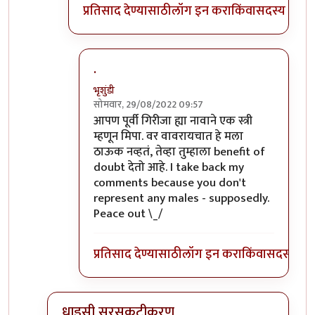
प्रतिसाद देण्यासाठी
लॉग इन करा
किंवा
सदस्य व्हा
.
भृशुंडी
सोमवार, 29/08/2022 09:57
In reply to
चितेला अग्नी देणे हे
by
प्रसाद गोडबोले
आपण पूर्वी गिरीजा ह्या नावाने एक स्त्री
म्हणून मिपा. वर वावरायचात हे मला
ठाऊक नव्हतं, तेव्हा तुम्हाला benefit of
doubt देतो आहे. I take back my
comments because you don't
represent any males - supposedly.
Peace out \_/
प्रतिसाद देण्यासाठी
लॉग इन करा
किंवा
सदस्य व्हा
धाडसी सरसकटीकरण