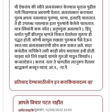
मी ऐकलंय की स्त्रीने अंत्यसंस्कार केल्यास मृतास पुढील
गती मिळण्यास अडचणी येतात. अंत्यसंस्कार करायला
पुरुष अपत्य नसल्यास पुतण्या, भाचा, इत्यादि चालतात.
ते ही उपलब्ध नसल्यास इतर पुरुषांनी केलेले चालतात.
मात्र स्त्रियांनी करू नयेत ( अनुपयुक्त असल्याने ). हिंदू
धर्मात पूर्वी क्रीतपुत्र म्हणजे विकत घेतलेला मुलगा ही
पद्धत होती. कोणी माणूस एखाद्या पुरुषास पैसे देऊन
स्वत:च्या अंत्यसंस्कारांची सोय करू शकंत असे. सदर
कथेतील नायिकेने तशी काही सोय बघायला हवी होती.
माझ्या मते तिने एखादे चांगले गुरुजी गाठून विमर्शन (
कन्सल्टेशन ) करावं. नंतर ते म्हणतील त्यानुरूप रीतसर
श्राद्धकर्म करवून घ्यावं. आ.न., -गा.पै.
प्रतिसाद देण्यासाठी
लॉग इन करा
किंवा
सदस्य व्हा
आपले विचार पटत नाहीत
शुक्रवार, 12/08/2022 23:05
धर्मराजमुटके