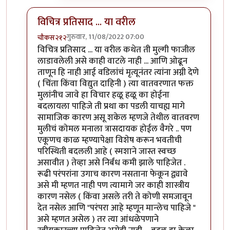
विचित्र प्रतिसाद ... या वरील
गुरुवार, 11/08/2022 07:00
चौकस२१२
In reply to
उगाचच
by
प्रसाद गोडबोले
विचित्र प्रतिसाद ... या वरील कथेत ती मुल्गी फाजील
लाडावलेली असे काही वाटले नाही ... आणि ओढून
ताणून हि नाही आई वडिलांचं मृत्यूनंतर त्यांना अग्नी देणे
( चिंता किंवा विद्युत दाहिनी ) त्या वातवरणात फक्त
मुलांनीच जावे हा विचार हळू हळू का होईना
बदलायला पाहिजे ती प्रथा का पडली याचह्य मागे
सामाजिक कारण असू शकेल म्हणजे तेथील वातवरण
मुलीचं कोमल मनाला त्रासदायक होईल वैगरे .. पण
एकूणच काळ म्हण्यापेक्षा विशेष करून भवतीची
परिस्थिती बदलली आहे ( स्मशाने जास्त स्वच्छ
असावीत ) तेव्हा असे निर्बंध कमी झाले पाहिजेत .
रूढी परंपरांना उगाच कारण नसताना फेकून द्व्यावे
असे मी म्हणत नाही पण त्यामागे जर काही शास्त्रीय
कारण नसेल ( किंवा असले तरी ते कोणी समजावून
देत नसेल आणि "परंपरा आहे म्हणून मान्लेच पाहिजे "
असे म्हणत असेल ) तर त्या आंधळेपणाने