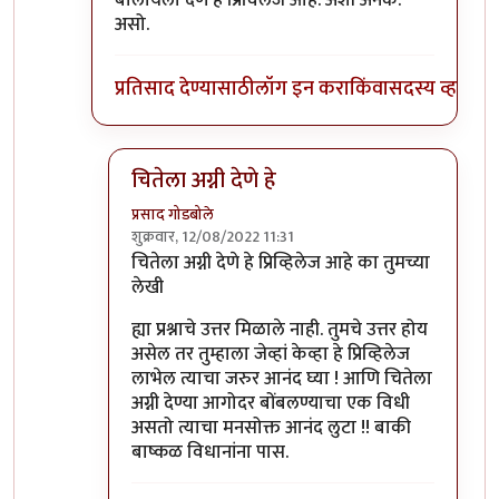
बोलायला देणे हे प्रिविलेज आहे. अशी अनेक.
असो.
प्रतिसाद देण्यासाठी
लॉग इन करा
किंवा
सदस्य व्हा
चितेला अग्नी देणे हे
प्रसाद गोडबोले
शुक्रवार, 12/08/2022 11:31
In reply to
पुनश्च ..
by
भृशुंडी
चितेला अग्नी देणे हे प्रिव्हिलेज आहे का तुमच्या
लेखी
ह्या प्रश्नाचे उत्तर मिळाले नाही. तुमचे उत्तर होय
असेल तर तुम्हाला जेव्हां केव्हा हे प्रिव्हिलेज
लाभेल त्याचा जरुर आनंद घ्या ! आणि चितेला
अग्नी देण्या आगोदर बोंबलण्याचा एक विधी
असतो त्याचा मनसोक्त आनंद लुटा !! बाकी
बाष्कळ विधानांना पास.