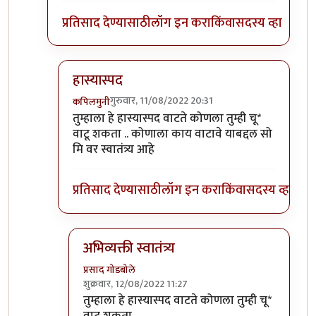
प्रतिसाद देण्यासाठी
लॉग इन करा
किंवा
सदस्य व्हा
हास्यास्पद
गुरुवार, 11/08/2022 20:31
कपिलमुनी
In reply to
विचित्र प्रतिसाद?
by
प्रसाद गोडबोले
तुम्हाला हे हास्यास्पद वाटते कोणला तुम्ही चू*
वाटू शकता .. कोणाला काय वाटावे याबद्दल सो
मि वर स्वातंत्र्य आहे
प्रतिसाद देण्यासाठी
लॉग इन करा
किंवा
सदस्य व्हा
अभिव्यक्ती स्वातंत्र्य
प्रसाद गोडबोले
शुक्रवार, 12/08/2022 11:27
In reply to
हास्यास्पद
by
कपिलमुनी
तुम्हाला हे हास्यास्पद वाटते कोणला तुम्ही चू*
वाटू शकता ..