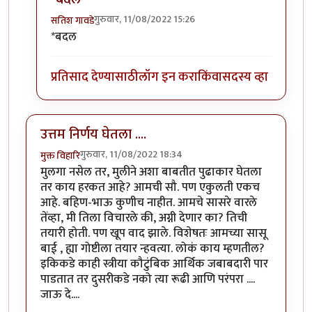
गुरुवार, 11/08/2022 15:26
सतिश गावडे
In reply to
सकारात्मक बदल...
by
सतिश गावडे
*बदल
प्रतिसाद देण्यासाठी
लॉग इन करा
किंवा
सदस्य व्हा
उत्तम निर्णय घेतला ....
गुरुवार, 11/08/2022 18:34
मुक्त विहारि
मुलगा नसेल तर, मुलीने अशा बाबतीत पुढाकार घेतला
तर काय हरकत आहे? आमची सौ. पण एकुलती एकच
आहे. बहिण-भाऊ कुणीच नाहीत. आमचे सासरे वारले
तेंव्हा, मी तिला विचारले की, अग्नी देणार का? तिची
तयारी होती. पण खूप वाद झाले. विशेषतः आमच्या सासू
बाई , ह्या गोष्टीला तयार न्हवत्या. लोकं काय म्हणतील?
इकिकडे काही स्त्रीया कौटुंबिक आर्थिक जबाबदारी पार
पाडतात तर दुसरीकडे नको त्या रूढी आणि परंपरा ....
जाऊ दे....