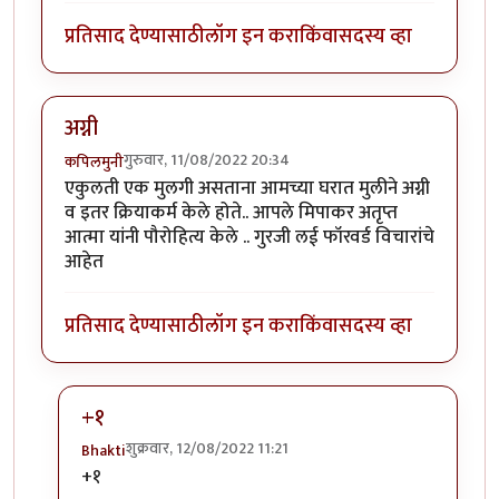
प्रतिसाद देण्यासाठी
लॉग इन करा
किंवा
सदस्य व्हा
अग्नी
गुरुवार, 11/08/2022 20:34
कपिलमुनी
एकुलती एक मुलगी असताना आमच्या घरात मुलीने अग्नी
व इतर क्रियाकर्म केले होते.. आपले मिपाकर अतृप्त
आत्मा यांनी पौरोहित्य केले .. गुरजी लई फॉरवर्ड विचारांचे
आहेत
प्रतिसाद देण्यासाठी
लॉग इन करा
किंवा
सदस्य व्हा
+१
शुक्रवार, 12/08/2022 11:21
Bhakti
In reply to
अग्नी
by
कपिलमुनी
+१