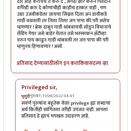
देश आहे करायचे ते करु दे , अगदी क्षौर करुन पिंडदान
वगैरेही करु दे कोणाचीही काहीच हरकत नाही , पण
उद्या उजवीकडेला जायचा सिग्नल दिला अन डावीकडे
गाडी वळवली तर तिला तिला जग पापा की परी असेच
म्हणणार ! ब्रेक दाबुन गाडी थांबवायची सोडुन विमानाचे
लँडिंग गेयर जसे बाहेर येतात तसे भस्स्सकन अ‍ॅ़टीव्हा
वरुन पाय काढुन गाडी थांबवली तर जग पापा की परी
म्हणुनच हिणावणार ! असो .
प्रतिसाद देण्यासाठी
लॉग इन करा
किंवा
सदस्य व्हा
Privileged sir,
गुरुवार, 11/08/2022 04:45
भृशुंडी
In reply to
उगाचच
by
प्रसाद गोडबोले
सवर्ण पुरुषांना बहुतेक वेळा privilege ह्या शब्दाचा
अर्थ कितीही सांगितला तरीही उमजत नाही. आपला
प्रतिसाद हे ह्याचं चपखल उदाहरण आहे.