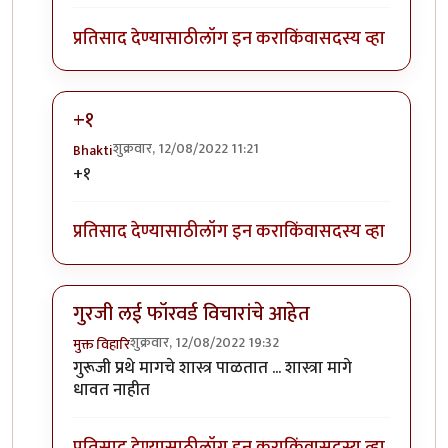
प्रतिसाद देण्यासाठी
लॉग इन करा
किंवा
सदस्य व्हा
+१
शुक्रवार, 12/08/2022 11:21
Bhakti
In reply to
अग्नी
by
कपिलमुनी
+१
प्रतिसाद देण्यासाठी
लॉग इन करा
किंवा
सदस्य व्हा
गुरजी लई फॉरवर्ड विचारांचे आहेत
शुक्रवार, 12/08/2022 19:32
मुक्त विहारि
In reply to
अग्नी
by
कपिलमुनी
गुरूजी प्रथे मागचे शास्त्र पाळतात ... शास्त्रा मागे
धावत नाहीत
प्रतिसाद देण्यासाठी
लॉग इन करा
किंवा
सदस्य व्हा