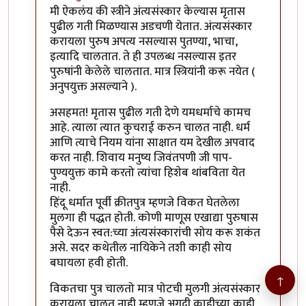
In reply to
क्रीतपुत्र, श्राद्ध वगैरे
by
गामा पैलवान
मी ऐकलंय की स्त्रीने अंत्यसंस्कार केल्यास मृतास
पुढील गती मिळण्यास अडचणी येतात. अंत्यसंस्कार
करायला पुरुष अपत्य नसल्यास पुतण्या, भाचा,
इत्यादि चालतात. ते ही उपलब्ध नसल्यास इतर
पुरुषांनी केलेले चालतात. मात्र स्त्रियांनी करू नयेत (
अनुपयुक्त असल्याने ).
असहमत! मृतास पुढील गती देणे यमधर्माचे कामच
आहे. त्याला त्यात कुचराई करुन चालत नाही. धर्म
आणि त्याचे नियम यांना साक्षात यम देखील अपवाद
करत नाही. शिवाय मनुष्य जिवंतपणी जी पाप-
पुण्ययुक्त कामे करतो त्यांचा हिशेब थांबविता येत
नाही.
हिंदू धर्मात पूर्वी क्रीतपुत्र म्हणजे विकत घेतलेला
मुलगा ही पद्धत होती. कोणी माणूस एखाद्या पुरुषास
पैसे देऊन स्वत:च्या अंत्यसंस्कारांची सोय करू शकंत
असे. सदर कथेतील नायिकेने तशी काही सोय
बघायला हवी होती.
↑
विकतचा पुत्र चालतो मात्र पोटची मुलगी अंत्यसंस्कार
करायला चालत नाही म्हणजे अगदी काहीच्या काही