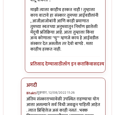
माझी त्याला काहीच हरकत नाही ! तुम्हाला
काय वाटावे हा संस्कार तुमच्या आईवडीलांनी
, आजीआजोबांनी आणि काही प्रमाणात
तुमच्या स्वतःच्या अनुभवातुन निर्माण झालेली
मेंदुची प्रतिक्रिया आहे. आता तुम्हाला किंवा
अन्य कोणाला "चु*" म्हणजे काय हे आईवडील
संस्कार देत असतील तर देवो बापडे . मला
काहीच हरकत नाही.
प्रतिसाद देण्यासाठी
लॉग इन करा
किंवा
सदस्य व्हा
अगदी
शुक्रवार, 12/08/2022 11:26
Bhakti
In reply to
विचित्र प्रतिसाद?
by
प्रसाद गोडबोले
अंतिम संस्काराच्यावेळी उपस्थित राहण्याचा योग
आला असल्याने सर्व विधी जवळुन पाहिली आहेत
. त्यात प्रिव्हिलेज असं काही नसतं . भक्क