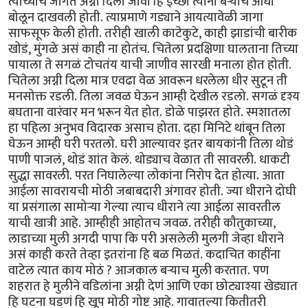
त्यांच्याच जागेत अग्नी दिला जावा हि इच्छा त्यांनी बऱ्याच आधी
बोलून दाखवली होती. त्याप्रमाणे गड्याने आयत्यावेळी जागा
साफसूफ केली होती. तरीही खाली काटेकुटे, काही झाडांची बारीक
खोडं, मुंगळे असं काही ना होतंच. चितेला प्रदक्षिणा घालताना तिच्या
पायाला ते सगळं टोचतंय याची जाणीव सारखी मनाला होत होती.
चितेला अग्नी दिला मात्र एवढा वेळ आवरून धरलेला धीर सुटून ती
मनसोक्त रडली. तिला जवळ घेऊन आम्ही देखील रडलो. सगळं दृश्य
बघताना वारंवार मन भरून येत होत. डोळे पाझरत होते. स्मशातला
हा पहिला अनुभव विदारक असाच होता. दहा मिनिटे थांबून तिला
घेऊन आम्ही घरी परतलो. घरी आल्यावर इतर बायकांनी तिला थोडं
पाणी पाजलं, थोडं शांत केलं. थोड्याच वेळात ती सावरली. धाकटी
सुद्धा सावरली. परत निघालेल्या लोकांना निरोप देत होत्या. आता
आईला सावरायची मोठी जबाबदारी अंगावर होती. ज्या धीराने दोघी
या प्रसंगाला सामोऱ्या गेल्या त्याच धीराने त्या आईला सावरतील
याची खात्री आहे. आम्हीही आहोतच जवळ. तरीही कौतुकाच्या,
लाडाच्या मुली अगदी पापा कि परी असलेली मुलगी जेव्हा धीराने
असं काही करते तेव्हा इतरांना हि बळ मिळतं. कदाचित काहींना
वाटेल त्यात काय मोठं ? आजकाल बऱ्याच मुली करतात. पण
शहरात हे मुलीने वडिलांना अग्नी देणं आणि एका छोट्याश्या खेड्यात
हि घटना घडणं हि खूप मोठी गोष्ट आहे. गावातल्या कितीतरी