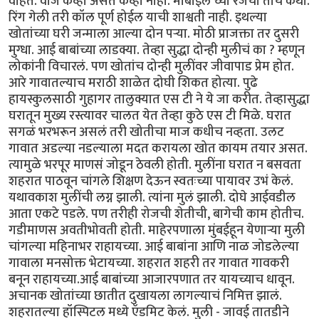
वाहतं. वीज केव्हा असते केव्हा नाही. मोबाईल च्या रेंजची तीच कथा.
रिंग गेली तरी कॉल पूर्ण होईल याची शाश्वती नाही. इथल्या
खोतांच्या घरी जन्माला आल्या दोन पऱ्या. मोठी प्राजक्ता तर दुसरी
मुग्धा. आई बाबांच्या लाडक्या. तेव्हा सुद्धा दोन्ही मुलीचं का ? म्हणून
लोकांनी विचारलं. पण खोतांच दोन्ही मुलींवर जीवापाड प्रेम होत.
आरे गावातल्याच मराठी शाळेत दोघी शिकत होत्या. पुढे
हायस्कुलसाठी गुहागर तालुक्यात एस टी ने ये जा करीत. तेव्हासुद्धा
घरातून मुख्य रस्त्यावर चालत येत तेव्हा कुठे एस टी मिळे. घरात
सगळं भरभरून असलं तरी खोतीचा माज कधीच नव्हता. उलट
गावात अडल्या नडल्याला मदत करायला खोत कायम तयार असत.
त्यामुळे भरपूर माणसं जोडून ठेवली होती. मुलींना घरात न बसवता
शहरात पाठवून चांगले शिक्षण देऊन स्वतःच्या पायावर उभं केलं.
यथावकाश मुलींची लग्न झाली. त्यांना मुलं झाली. दोघे आईवडील
आता एकटे पडले. पण तरीही रोजची शेतीची, बागेची काम होतीच.
गडीमाणस अवतीभोवती होती. माहेरपणाला मुंबईहून येणाऱ्या मुली
चांगल्या महिनाभर राहायच्या. आई बाबांना आणि नाळ जोडलेल्या
गावाला मनसोक्त भेटायच्या. शहरात शहरी तर गावात गावकरी
बनून राहायच्या.आई बाबांच्या आजारपणात तर यायच्याच धावून.
अचानक खोतांच्या छातीत दुखायला लागल्याचं निमित्त झालं.
शहरातल्या हॉस्पिटल मध्ये ऍडमिट केलं. मुली - जावई तातडीने