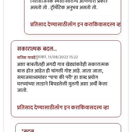
निराशाजनक स्मशानवैराग्य आणणारा प्रकार
असतो तो . ट्रॉमॅटिक अनुभव असतो तो.
प्रतिसाद देण्यासाठी
लॉग इन करा
किंवा
सदस्य व्हा
सकारात्मक बदल...
गुरुवार, 11/08/2022 15:22
सतिश गावडे
अशा बाबतीतही अगदी गाव खेड्यांकडेही सकारात्मक
बाल होत आहेत ही चांगली गोष्ट आहे. जाता जाता,
समाजमाध्यमांवर "पापा की परी" हा शब्द प्रयोग
घरच्यांच्या लाडाने बिघडलेली मुलगी अशा अर्थी केला
जातो.
प्रतिसाद देण्यासाठी
लॉग इन करा
किंवा
सदस्य व्हा
*बदल