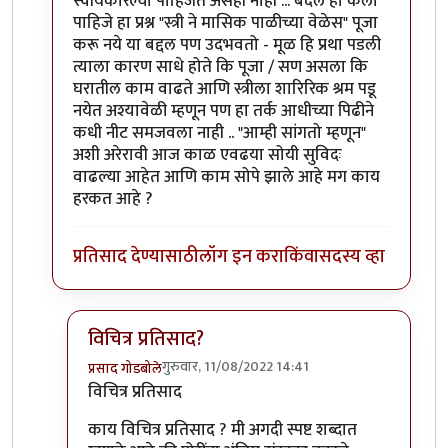
स्वीयकारल्या पाहिजेत असेही नाही ... बदल हा केला
पाहिजे हा प्रश्न "स्त्री ने मासिक पाळीच्या वेळेस" पूजा
करू नये या बद्दल पण उदभवतो - मूळ हि प्रथा पडली
त्याला कारण साधे होते कि पूजा / सण असला कि
घरातील काम वाढते आणि स्त्रीला शारिरिक श्रम पडू
नयेत अश्यावेळी म्हणून पण हा तर्क आधीच्या पिढीने
कधी नीट समजवला नाही .. "आम्ही सांगतो म्हणून"
अशी अरेरावी आज काळ एवढया सोयी सुविदः
वाढल्या आहेत आणि काम सोपे झाले आहे मग काय
हरकत आहे ?
प्रतिसाद देण्यासाठी
लॉग इन करा
किंवा
सदस्य व्हा
विचित्र प्रतिसाद?
गुरुवार, 11/08/2022 14:41
प्रसाद गोडबोले
In reply to
विचित्र प्रतिसाद ... या वरील
by
चौकस२१२
विचित्र प्रतिसाद
काय विचित्र प्रतिसाद ? मी अगदी स्पष्ट शब्दात