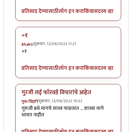
प्रतिसाद देण्यासाठी
लॉग इन करा
किंवा
सदस्य व्हा
+१
शुक्रवार, 12/08/2022 11:21
Bhakti
In reply to
अग्नी
by
कपिलमुनी
+१
प्रतिसाद देण्यासाठी
लॉग इन करा
किंवा
सदस्य व्हा
गुरजी लई फॉरवर्ड विचारांचे आहेत
शुक्रवार, 12/08/2022 19:32
मुक्त विहारि
In reply to
अग्नी
by
कपिलमुनी
गुरूजी प्रथे मागचे शास्त्र पाळतात ... शास्त्रा मागे
धावत नाहीत
प्रतिसाद देण्यासाठी
लॉग इन करा
किंवा
सदस्य व्हा