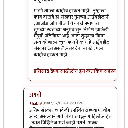
माझी त्याला काहीच हरकत नाही ! तुम्हाला
काय वाटावे हा संस्कार तुमच्या आईवडीलांनी
, आजीआजोबांनी आणि काही प्रमाणात
तुमच्या स्वतःच्या अनुभवातुन निर्माण झालेली
मेंदुची प्रतिक्रिया आहे. आता तुम्हाला किंवा
अन्य कोणाला "चु*" म्हणजे काय हे आईवडील
संस्कार देत असतील तर देवो बापडे . मला
काहीच हरकत नाही.
प्रतिसाद देण्यासाठी
लॉग इन करा
किंवा
सदस्य व्हा
अगदी
शुक्रवार, 12/08/2022 11:26
Bhakti
In reply to
विचित्र प्रतिसाद?
by
प्रसाद गोडबोले
अंतिम संस्काराच्यावेळी उपस्थित राहण्याचा योग
आला असल्याने सर्व विधी जवळुन पाहिली आहेत
. त्यात प्रिव्हिलेज असं काही नसतं . भक्क