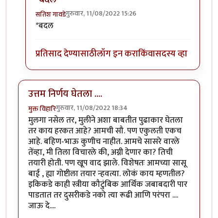
गुरुवार, 11/08/2022 15:26
सतिश गावडे
In reply to
सकारात्मक बदल...
by
सतिश गावडे
*बदल
प्रतिसाद देण्यासाठी
लॉग इन करा
किंवा
सदस्य व्हा
उत्तम निर्णय घेतला ....
गुरुवार, 11/08/2022 18:34
मुक्त विहारि
मुलगा नसेल तर, मुलीने अशा बाबतीत पुढाकार घेतला
तर काय हरकत आहे? आमची सौ. पण एकुलती एकच
आहे. बहिण-भाऊ कुणीच नाहीत. आमचे सासरे वारले
तेंव्हा, मी तिला विचारले की, अग्नी देणार का? तिची
तयारी होती. पण खूप वाद झाले. विशेषतः आमच्या सासू
बाई , ह्या गोष्टीला तयार न्हवत्या. लोकं काय म्हणतील?
इकिकडे काही स्त्रीया कौटुंबिक आर्थिक जबाबदारी पार
पाडतात तर दुसरीकडे नको त्या रूढी आणि परंपरा ....
जाऊ दे....