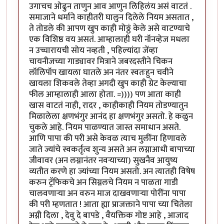
उगाचच ओढुन ताणुन आव आणुन लिहिलंय असं वाटतं .
समाजाने धर्माने काहीतरी घालुन दिलेले नियम असतात ,
ते तोडले की आपण खुप काही मोठ्ठं केले असे वाटण्याचे
एक विशिष्ठ वय असतं. आम्हालाही घरी नॉनव्हेज मधला
न उच्चारायची सोय नव्हती , पहिल्यांदा जेंव्हा
चायनीजच्या गाड्यावर मित्राने जबरदस्तीने चिकन
लॉलिपॉप खायला घातले अन नंतर स्वतःहुन चवीने
खायला शिकवले तेव्हा अगदी खुप काही ग्रेट केल्याचा
फील आम्हालाही आला होता. =)))) पण आता काही
खास वाटतं नाही, रादर , काहीकाही नियम तोडण्यातुन
मिळालेला क्षणभंगुर आनंद हा क्षणभंगुर असतो. हे कळुन
चुकले आहे. नियम पाळण्यात जास्त समाधान असते.
आणि पापा की परी असे केवळ त्याच मुलींना हिणावले
जाते ज्यांचे स्वकर्तृत्व शुन्य असते अन लग्नाआधी बापाच्या
जीवावर (अन लग्नानंतर नवर्‍याच्या) सुखनैव आयुष्य
व्यतीत करणे हा ज्यांच्या नियम असतो. अन त्यातही विषेष
करुन ट्रॅफिकचे अन सिग्नलचे नियम न पाळता गाडी
चालवणार्‍या अन वरुन माज दाखवणार्‍या पोरींना पापा
की परी म्हणतात ! आता ह्या प्राजक्ताने पापा च्या चितेला
अग्नी दिला , देवु दे बापडे , वैयक्तिक गोष्ट आहे , आजाद