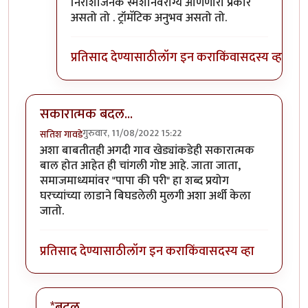
निराशाजनक स्मशानवैराग्य आणणारा प्रकार
असतो तो . ट्रॉमॅटिक अनुभव असतो तो.
प्रतिसाद देण्यासाठी
लॉग इन करा
किंवा
सदस्य व्हा
सकारात्मक बदल...
गुरुवार, 11/08/2022 15:22
सतिश गावडे
अशा बाबतीतही अगदी गाव खेड्यांकडेही सकारात्मक
बाल होत आहेत ही चांगली गोष्ट आहे. जाता जाता,
समाजमाध्यमांवर "पापा की परी" हा शब्द प्रयोग
घरच्यांच्या लाडाने बिघडलेली मुलगी अशा अर्थी केला
जातो.
प्रतिसाद देण्यासाठी
लॉग इन करा
किंवा
सदस्य व्हा
*बदल