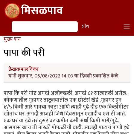
Skip to main content
मिसळपाव
शोध
शोध
मुख्य पान
पापा की परी
लेखक
मालविका
यांनी शुक्रवार, 05/08/2022 14:03 या दिवशी प्रकाशित केले.
पापा कि परी गोष्ट अगदी अलीकडली. अगदी ८१ सालातली असेल.
कोकणातील गुहागर तालुक्यातील एक छोटंसं खेडं .गुहागर हुन
४/५ किमी आरे गावचा फाटा आणि त्याही पुढे दीड एक किलोमीटर
खोतांच घर. अगदी आजही जिथे दिवसातून एखादीच एस टी जाते.
एक घर या इथे तर दुसरं घर कमीत कमी अर्धा किमी मागे/पुढे.
आसपास काय ती नारळी पोफळीची वाडी. आजही पाटाचं पाणी इथे