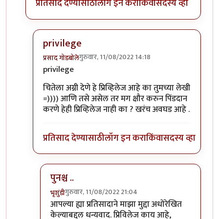
प्रतिसाद देण्यासाठी
लॉग इन करा
किंवा
सदस्य व्हा
privilege
गुरुवार, 11/08/2022 14:18
प्रसाद गोडबोले
In reply to
Privileged sir,
by
भृशुंडी
privilege
चितेला अग्नी देणे हे प्रिव्हिलेज आहे का तुमच्या लेखी
=)))) आणि तसे असेल तर मग क्षौर करुन पिंडदान
करणे हेही प्रिव्हिलेज नाही का ? खरंच अवघड आहे .
प्रतिसाद देण्यासाठी
लॉग इन करा
किंवा
सदस्य व्हा
पुनश्च ..
गुरुवार, 11/08/2022 21:04
भृशुंडी
In reply to
privilege
by
प्रसाद गोडबोले
आपल्या ह्या प्रतिसादाने माझा मुद्दा अधोरेखित
केल्याबद्दल धन्यवाद. प्रिविलेज काय आहे,