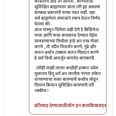
काढलीच आहे तर सांगतो , कोणत्याही
सुशिक्षित ब्राह्मणाला आता तरी ह्या असल्या
बाष्कळ प्रकारांनी फरक पडत नाही. उद्या
सर्व ब्राह्मणेतर समाजाने एकत्र येऊन निर्णय
घेतला की -
आज पास्सुन चितेला अग्नी देणे हे प्रिव्हिलेज
फक्त आणि फक्त बायकांना देण्यात येईल.
सावडण्याच्या विधीला हाडे अन राख गोळा
करणे , ती नदीत विसर्जन करणे, पुढे क्षौर
करुन अर्थात टक्कल करुन पिंडदान करणे
हे सर्व विधी आवर्जुन करावेत बायकांनी.
. तरीही माझी त्याला काहीही हरकत नसेल .
मुळातच हिंदु धर्म अन त्यातील परंपरा संकेत
वाच्वण्याचा मक्ता बामणांनी कधीच सोडुन
दिलाय किमान सुशिक्षित बामणांनी तरी
नक्कीच !
प्रतिसाद देण्यासाठी
लॉग इन करा
किंवा
सदस्य व्हा