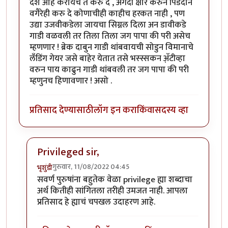
देश आहे करायचे ते करु दे , अगदी क्षौर करुन पिंडदान
वगैरेही करु दे कोणाचीही काहीच हरकत नाही , पण
उद्या उजवीकडेला जायचा सिग्नल दिला अन डावीकडे
गाडी वळवली तर तिला तिला जग पापा की परी असेच
म्हणणार ! ब्रेक दाबुन गाडी थांबवायची सोडुन विमानाचे
लँडिंग गेयर जसे बाहेर येतात तसे भस्स्सकन अ‍ॅ़टीव्हा
वरुन पाय काढुन गाडी थांबवली तर जग पापा की परी
म्हणुनच हिणावणार ! असो .
प्रतिसाद देण्यासाठी
लॉग इन करा
किंवा
सदस्य व्हा
Privileged sir,
गुरुवार, 11/08/2022 04:45
भृशुंडी
In reply to
उगाचच
by
प्रसाद गोडबोले
सवर्ण पुरुषांना बहुतेक वेळा privilege ह्या शब्दाचा
अर्थ कितीही सांगितला तरीही उमजत नाही. आपला
प्रतिसाद हे ह्याचं चपखल उदाहरण आहे.