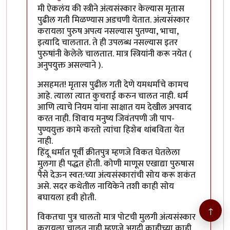
In reply to
क्रीतपुत्र, श्राद्ध वगैरे
by
गामा पैलवान
मी ऐकलंय की स्त्रीने अंत्यसंस्कार केल्यास मृतास
पुढील गती मिळण्यास अडचणी येतात. अंत्यसंस्कार
करायला पुरुष अपत्य नसल्यास पुतण्या, भाचा,
इत्यादि चालतात. ते ही उपलब्ध नसल्यास इतर
पुरुषांनी केलेले चालतात. मात्र स्त्रियांनी करू नयेत (
अनुपयुक्त असल्याने ).
असहमत! मृतास पुढील गती देणे यमधर्माचे कामच
आहे. त्याला त्यात कुचराई करुन चालत नाही. धर्म
आणि त्याचे नियम यांना साक्षात यम देखील अपवाद
करत नाही. शिवाय मनुष्य जिवंतपणी जी पाप-
पुण्ययुक्त कामे करतो त्यांचा हिशेब थांबविता येत
नाही.
हिंदू धर्मात पूर्वी क्रीतपुत्र म्हणजे विकत घेतलेला
मुलगा ही पद्धत होती. कोणी माणूस एखाद्या पुरुषास
पैसे देऊन स्वत:च्या अंत्यसंस्कारांची सोय करू शकंत
असे. सदर कथेतील नायिकेने तशी काही सोय
बघायला हवी होती.
↑
विकतचा पुत्र चालतो मात्र पोटची मुलगी अंत्यसंस्कार
करायला चालत नाही म्हणजे अगदी काहीच्या काही