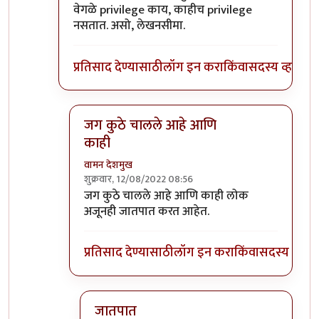
वेगळे privilege काय, काहीच privilege
नसतात. असो, लेखनसीमा.
प्रतिसाद देण्यासाठी
लॉग इन करा
किंवा
सदस्य व्हा
जग कुठे चालले आहे आणि
काही
वामन देशमुख
शुक्रवार, 12/08/2022 08:56
In reply to
।
by
भृशुंडी
जग कुठे चालले आहे आणि काही लोक
अजूनही जातपात करत आहेत.
प्रतिसाद देण्यासाठी
लॉग इन करा
किंवा
सदस्य व्हा
जातपात