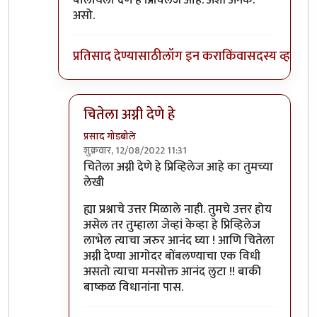
बोलायला देणे हे प्रिविलेज आहे. अशी अनेक.
असो.
प्रतिसाद देण्यासाठी
लॉग इन करा
किंवा
सदस्य व्हा
चितेला अग्नी देणे हे
प्रसाद गोडबोले
शुक्रवार, 12/08/2022 11:31
In reply to
पुनश्च ..
by
भृशुंडी
चितेला अग्नी देणे हे प्रिव्हिलेज आहे का तुमच्या
लेखी
ह्या प्रश्नाचे उत्तर मिळाले नाही. तुमचे उत्तर होय
असेल तर तुम्हाला जेव्हां केव्हा हे प्रिव्हिलेज
लाभेल त्याचा जरुर आनंद घ्या ! आणि चितेला
अग्नी देण्या आगोदर बोंबलण्याचा एक विधी
असतो त्याचा मनसोक्त आनंद लुटा !! बाकी
बाष्कळ विधानांना पास.