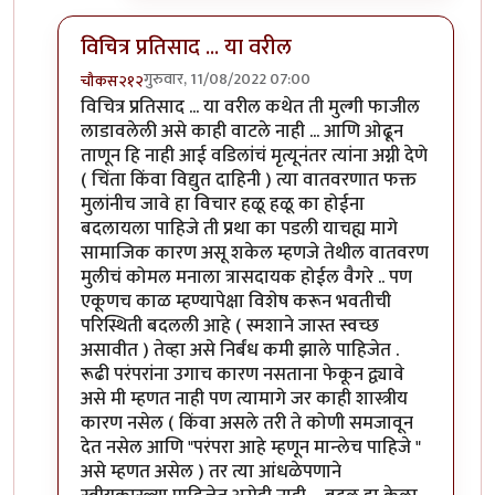
विचित्र प्रतिसाद ... या वरील
गुरुवार, 11/08/2022 07:00
चौकस२१२
In reply to
उगाचच
by
प्रसाद गोडबोले
विचित्र प्रतिसाद ... या वरील कथेत ती मुल्गी फाजील
लाडावलेली असे काही वाटले नाही ... आणि ओढून
ताणून हि नाही आई वडिलांचं मृत्यूनंतर त्यांना अग्नी देणे
( चिंता किंवा विद्युत दाहिनी ) त्या वातवरणात फक्त
मुलांनीच जावे हा विचार हळू हळू का होईना
बदलायला पाहिजे ती प्रथा का पडली याचह्य मागे
सामाजिक कारण असू शकेल म्हणजे तेथील वातवरण
मुलीचं कोमल मनाला त्रासदायक होईल वैगरे .. पण
एकूणच काळ म्हण्यापेक्षा विशेष करून भवतीची
परिस्थिती बदलली आहे ( स्मशाने जास्त स्वच्छ
असावीत ) तेव्हा असे निर्बंध कमी झाले पाहिजेत .
रूढी परंपरांना उगाच कारण नसताना फेकून द्व्यावे
असे मी म्हणत नाही पण त्यामागे जर काही शास्त्रीय
कारण नसेल ( किंवा असले तरी ते कोणी समजावून
देत नसेल आणि "परंपरा आहे म्हणून मान्लेच पाहिजे "
असे म्हणत असेल ) तर त्या आंधळेपणाने