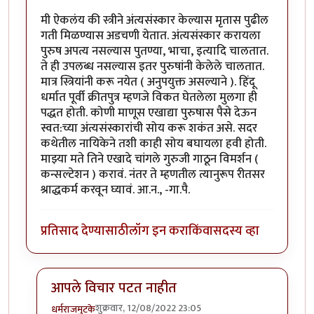
मी ऐकलंय की स्त्रीने अंत्यसंस्कार केल्यास मृतास पुढील
गती मिळण्यास अडचणी येतात. अंत्यसंस्कार करायला
पुरुष अपत्य नसल्यास पुतण्या, भाचा, इत्यादि चालतात.
ते ही उपलब्ध नसल्यास इतर पुरुषांनी केलेले चालतात.
मात्र स्त्रियांनी करू नयेत ( अनुपयुक्त असल्याने ). हिंदू
धर्मात पूर्वी क्रीतपुत्र म्हणजे विकत घेतलेला मुलगा ही
पद्धत होती. कोणी माणूस एखाद्या पुरुषास पैसे देऊन
स्वत:च्या अंत्यसंस्कारांची सोय करू शकंत असे. सदर
कथेतील नायिकेने तशी काही सोय बघायला हवी होती.
माझ्या मते तिने एखादे चांगले गुरुजी गाठून विमर्शन (
कन्सल्टेशन ) करावं. नंतर ते म्हणतील त्यानुरूप रीतसर
श्राद्धकर्म करवून घ्यावं. आ.न., -गा.पै.
प्रतिसाद देण्यासाठी
लॉग इन करा
किंवा
सदस्य व्हा
आपले विचार पटत नाहीत
शुक्रवार, 12/08/2022 23:05
धर्मराजमुटके