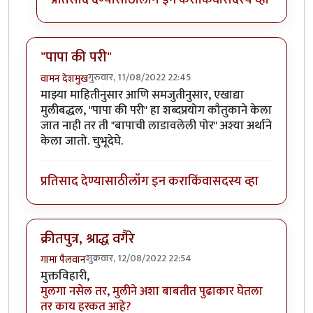
"पापा की परी"
गुरुवार, 11/08/2022 22:45
वामन देशमुख
माझ्या माहितीनुसार आणि समजुतीनुसार, एखाद्या
मुलीबद्धल, "पापा की परी" हा शब्दप्रयोग कौतुकाने केला
जात नाही तर ती "बापाची लाडावलेली पोर" अश्या अर्थाने
केला जातो. चुभूदेघे.
प्रतिसाद देण्यासाठी
लॉग इन करा
किंवा
सदस्य व्हा
क्रीतपुत्र, श्राद्ध वगैरे
शुक्रवार, 12/08/2022 22:54
गामा पैलवान
मुक्तविहारी,
मुलगा नसेल तर, मुलीने अशा बाबतीत पुढाकार घेतला
तर काय हरकत आहे?