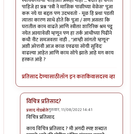
स्वीयकारल्या पाहिजेत असेही नाही ... बदल हा केला
पाहिजे हा प्रश्न "स्त्री ने मासिक पाळीच्या वेळेस" पूजा
करू नये या बद्दल पण उदभवतो - मूळ हि प्रथा पडली
त्याला कारण साधे होते कि पूजा / सण असला कि
घरातील काम वाढते आणि स्त्रीला शारिरिक श्रम पडू
नयेत अश्यावेळी म्हणून पण हा तर्क आधीच्या पिढीने
कधी नीट समजवला नाही .. "आम्ही सांगतो म्हणून"
अशी अरेरावी आज काळ एवढया सोयी सुविदः
वाढल्या आहेत आणि काम सोपे झाले आहे मग काय
हरकत आहे ?
प्रतिसाद देण्यासाठी
लॉग इन करा
किंवा
सदस्य व्हा
विचित्र प्रतिसाद?
गुरुवार, 11/08/2022 14:41
प्रसाद गोडबोले
In reply to
विचित्र प्रतिसाद ... या वरील
by
चौकस२१२
विचित्र प्रतिसाद
काय विचित्र प्रतिसाद ? मी अगदी स्पष्ट शब्दात