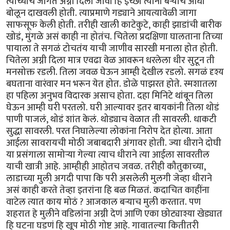
त्यांच्याच जागेत अग्नी दिला जावा हि इच्छा त्यांनी बऱ्याच आधी
बोलून दाखवली होती. त्याप्रमाणे गड्याने आयत्यावेळी जागा
साफसूफ केली होती. तरीही खाली काटेकुटे, काही झाडांची बारीक
खोडं, मुंगळे असं काही ना होतंच. चितेला प्रदक्षिणा घालताना तिच्या
पायाला ते सगळं टोचतंय याची जाणीव सारखी मनाला होत होती.
चितेला अग्नी दिला मात्र एवढा वेळ आवरून धरलेला धीर सुटून ती
मनसोक्त रडली. तिला जवळ घेऊन आम्ही देखील रडलो. सगळं दृश्य
बघताना वारंवार मन भरून येत होत. डोळे पाझरत होते. स्मशातला
हा पहिला अनुभव विदारक असाच होता. दहा मिनिटे थांबून तिला
घेऊन आम्ही घरी परतलो. घरी आल्यावर इतर बायकांनी तिला थोडं
पाणी पाजलं, थोडं शांत केलं. थोड्याच वेळात ती सावरली. धाकटी
सुद्धा सावरली. परत निघालेल्या लोकांना निरोप देत होत्या. आता
आईला सावरायची मोठी जबाबदारी अंगावर होती. ज्या धीराने दोघी
या प्रसंगाला सामोऱ्या गेल्या त्याच धीराने त्या आईला सावरतील
याची खात्री आहे. आम्हीही आहोतच जवळ. तरीही कौतुकाच्या,
लाडाच्या मुली अगदी पापा कि परी असलेली मुलगी जेव्हा धीराने
असं काही करते तेव्हा इतरांना हि बळ मिळतं. कदाचित काहींना
वाटेल त्यात काय मोठं ? आजकाल बऱ्याच मुली करतात. पण
शहरात हे मुलीने वडिलांना अग्नी देणं आणि एका छोट्याश्या खेड्यात
हि घटना घडणं हि खूप मोठी गोष्ट आहे. गावातल्या कितीतरी