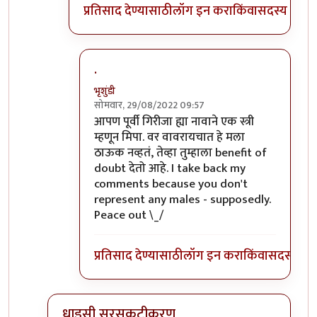
प्रतिसाद देण्यासाठी
लॉग इन करा
किंवा
सदस्य व्हा
.
भृशुंडी
सोमवार, 29/08/2022 09:57
In reply to
चितेला अग्नी देणे हे
by
प्रसाद गोडबोले
आपण पूर्वी गिरीजा ह्या नावाने एक स्त्री
म्हणून मिपा. वर वावरायचात हे मला
ठाऊक नव्हतं, तेव्हा तुम्हाला benefit of
doubt देतो आहे. I take back my
comments because you don't
represent any males - supposedly.
Peace out \_/
प्रतिसाद देण्यासाठी
लॉग इन करा
किंवा
सदस्य व्हा
धाडसी सरसकटीकरण