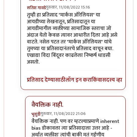
गुरुवार, 11/08/2022 15:16
सतिश गावडे
In reply to
Privileged sir,
by
भृशुंडी
तुम्ही हा प्रतिसाद "मार्कस ऑरेलियस" या
आयडीच्या लेखनातून, प्रतिसादातून या
आयडीमागील व्यक्तीच्या सामाजिक स्तराचा जो
अंदाज येतो केवळ त्यावर आधारीत दिला आहे असे
वाटते. नसेल पटत तर "मार्कस ऑरेलियस" यांचे
तुमच्या या प्रतिसादानंतरचे प्रतिसाद वाचून बघा.
एखाद्या विदा बिंदूवर काढलेला निष्कर्ष धाडसी
असतो.
प्रतिसाद देण्यासाठी
लॉग इन करा
किंवा
सदस्य व्हा
वैयक्तिक नाही.
गुरुवार, 11/08/2022 21:06
भृशुंडी
In reply to
धाडसी सरसकटीकरण
by
सतिश गावडे
वैयक्तिक नाही. पण वर म्हटल्याप्रमाणे inherent
bias डोकावला त्या प्रतिसादाला उत्तर आहे -
अर्थात व्यक्तीशः त्यांची बाकी मतं गर्हणीय