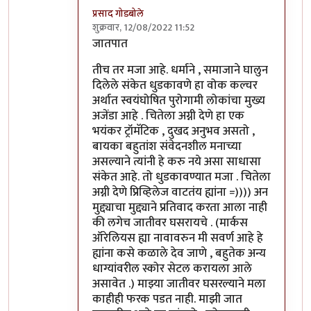
प्रसाद गोडबोले
शुक्रवार, 12/08/2022 11:52
In reply to
जग कुठे चालले आहे आणि काही
by
वा
जातपात
तीच तर मजा आहे. धर्माने , समाजाने घालुन
दिलेले संकेत धुडकावणे हा वोक कल्चर
अर्थात स्वयंघोषित पुरोगामी लोकांचा मुख्य
अजेंडा आहे . चितेला अग्नी देणे हा एक
भयंकर ट्रॉमॅटिक , दुखद अनुभव असतो ,
बायका बहुतांश संवेदनशील मनाच्या
असल्याने त्यांनी हे करु नये असा साधासा
संकेत आहे. तो धुडकावण्यात मजा . चितेला
अग्नी देणे प्रिव्हिलेज वाटतंय ह्यांना =)))) अन
मुद्द्याचा मुद्द्याने प्रतिवाद करता आला नाही
की लगेच जातीवर घसरायचे . (मार्कस
ऑरेलियस ह्या नावावरुन मी सवर्ण आहे हे
ह्यांना कसे कळाले देव जाणे , बहुतेक अन्य
धाग्यांवरील स्कोर सेटल करायला आले
असावेत .) माझ्या जातीवर घसरल्याने मला
काहीही फरक पडत नाही. माझी जात