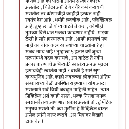
म्हणले आहे की पोरींना अंतिम संस्कार कारचे
असतील , चितेला अग्नी देणे वगैरे कर्म करायची
असतील तर कोणाचीही काहीही हरकत नाही.
स्वतंत्र देश आहे , धर्मही लवचीक आहे , फ्लेक्झिबल
आहे. तुम्हाला जे योग्य वाटते ते करा , कोणीही
तुमच्या विरोधात फतवा काढणार नाहीये . माझ्या
लेखी हे सारे हास्यास्पद आहे . आम्ही हसायचं पण
नाही का वोक कल्चरवाल्यांच्या चाळ्यांना ? हा
अजब न्याय आहे ! तुम्हाला ५ हजार वर्षं जुन्या
परंपरांमध्ये बदल करायचे , अन वाटेल ते नवीन
प्रकार करण्याचे अभिव्यक्ती स्वातंत्र्य अन आम्हाला
हसायचेही स्वातंत्र्य नाही ? बाकी हे सारं खुप
कन्फ्युजिंग आहे. काही जवळच्या लोकांच्या अंतिम
संस्काराच्यावेळी उपस्थित राहण्याचा योग आला
असल्याने सर्व विधी जवळुन पाहिली आहेत . त्यात
प्रिव्हिलेज असं काही नसतं . भक्क निराशाजनक
स्मशानवैराग्य आणणारा प्रकार असतो तो . ट्रॉमॅटिक
अनुभव असतो तो. ज्या मुलींना हे प्रिव्हिलेज वाटत
असेल त्यांनी जरुर करावे . अन मिपावर लेखही
टाकावेत !