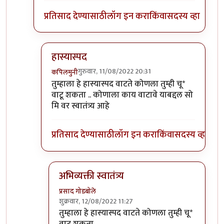
प्रतिसाद देण्यासाठी
लॉग इन करा
किंवा
सदस्य व्हा
हास्यास्पद
गुरुवार, 11/08/2022 20:31
कपिलमुनी
In reply to
विचित्र प्रतिसाद?
by
प्रसाद गोडबोले
तुम्हाला हे हास्यास्पद वाटते कोणला तुम्ही चू*
वाटू शकता .. कोणाला काय वाटावे याबद्दल सो
मि वर स्वातंत्र्य आहे
प्रतिसाद देण्यासाठी
लॉग इन करा
किंवा
सदस्य व्हा
अभिव्यक्ती स्वातंत्र्य
प्रसाद गोडबोले
शुक्रवार, 12/08/2022 11:27
In reply to
हास्यास्पद
by
कपिलमुनी
तुम्हाला हे हास्यास्पद वाटते कोणला तुम्ही चू*
वाटू शकता ..