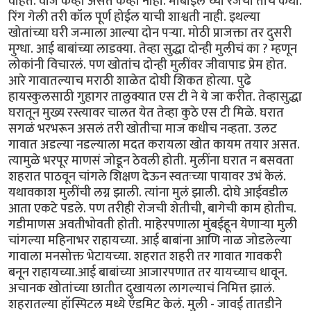
वाहतं. वीज केव्हा असते केव्हा नाही. मोबाईल च्या रेंजची तीच कथा.
रिंग गेली तरी कॉल पूर्ण होईल याची शाश्वती नाही. इथल्या
खोतांच्या घरी जन्माला आल्या दोन पऱ्या. मोठी प्राजक्ता तर दुसरी
मुग्धा. आई बाबांच्या लाडक्या. तेव्हा सुद्धा दोन्ही मुलीचं का ? म्हणून
लोकांनी विचारलं. पण खोतांच दोन्ही मुलींवर जीवापाड प्रेम होत.
आरे गावातल्याच मराठी शाळेत दोघी शिकत होत्या. पुढे
हायस्कुलसाठी गुहागर तालुक्यात एस टी ने ये जा करीत. तेव्हासुद्धा
घरातून मुख्य रस्त्यावर चालत येत तेव्हा कुठे एस टी मिळे. घरात
सगळं भरभरून असलं तरी खोतीचा माज कधीच नव्हता. उलट
गावात अडल्या नडल्याला मदत करायला खोत कायम तयार असत.
त्यामुळे भरपूर माणसं जोडून ठेवली होती. मुलींना घरात न बसवता
शहरात पाठवून चांगले शिक्षण देऊन स्वतःच्या पायावर उभं केलं.
यथावकाश मुलींची लग्न झाली. त्यांना मुलं झाली. दोघे आईवडील
आता एकटे पडले. पण तरीही रोजची शेतीची, बागेची काम होतीच.
गडीमाणस अवतीभोवती होती. माहेरपणाला मुंबईहून येणाऱ्या मुली
चांगल्या महिनाभर राहायच्या. आई बाबांना आणि नाळ जोडलेल्या
गावाला मनसोक्त भेटायच्या. शहरात शहरी तर गावात गावकरी
बनून राहायच्या.आई बाबांच्या आजारपणात तर यायच्याच धावून.
अचानक खोतांच्या छातीत दुखायला लागल्याचं निमित्त झालं.
शहरातल्या हॉस्पिटल मध्ये ऍडमिट केलं. मुली - जावई तातडीने