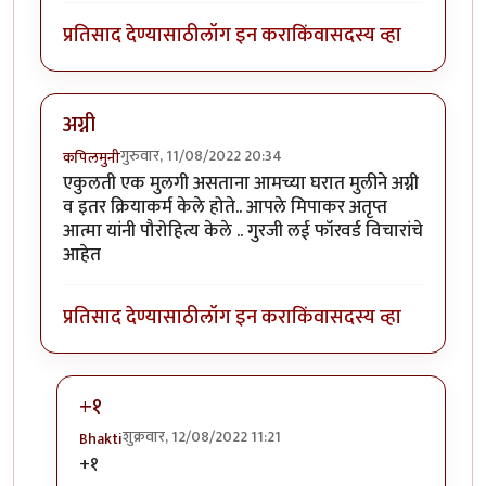
प्रतिसाद देण्यासाठी
लॉग इन करा
किंवा
सदस्य व्हा
अग्नी
गुरुवार, 11/08/2022 20:34
कपिलमुनी
एकुलती एक मुलगी असताना आमच्या घरात मुलीने अग्नी
व इतर क्रियाकर्म केले होते.. आपले मिपाकर अतृप्त
आत्मा यांनी पौरोहित्य केले .. गुरजी लई फॉरवर्ड विचारांचे
आहेत
प्रतिसाद देण्यासाठी
लॉग इन करा
किंवा
सदस्य व्हा
+१
शुक्रवार, 12/08/2022 11:21
Bhakti
In reply to
अग्नी
by
कपिलमुनी
+१