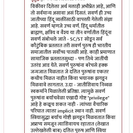
In reply to
सवर्ण / अवर्ण
by
वामन देशमुख
विकीवर दिलेला अर्थ मलाही अभीप्रेत आहे, आणि
तो सर्वमान्य असावा असं दिसतं. सवर्ण ही उच्च
जातीच्या हिंदू व्यक्तींसाठी वापरली गेलेली संज्ञा
आहे. सवर्ण म्हणजे उच्च वर्ण. हिंदू धर्मातील
ब्राह्मण, क्षत्रिय व वैश्य या तीन वर्णातील हिंदूंना
सवर्ण संबोधले जाते - SC/ST सोडून सर्व
कौटुंबिक प्रतलात तरी सवर्ण पुरुष ही भारतीय
समाजातील सर्वोच्च पातळी आहे. काही प्रमाणात
सामाजिक प्रतलातसुध्दा - पण तिथे जातींची
उतरंड आड येते. सवर्ण पुरुषांना बरेचसे हक्क
जन्मजात मिळतात जे दलित पुरुषांना एकतर
कधीच मिळत नाहीत किंवा भयानक झगडून
मिळवावे लागतात. उ.दा - जातीशिवाय निव्वळ
स्वकर्माने मिळालेली प्रतिष्ठा. त्यामुळे सवर्ण
पुरुषांना बर्याचवेळा एखादी गोष्ट "privilege"
आहे हे कळूच शकत नाही - त्यांच्या वैचारिक
परिघात त्याला implicit स्थान नाही. सवर्ण
स्त्रियासुद्धा बर्याच गोष्टी झगडून मिळवतात किंवा
अप्राप्य समजून त्याशिवायच रहातात (लेखात
उल्लेखलेली बाब) दलित पुरुष आणि स्त्रिया