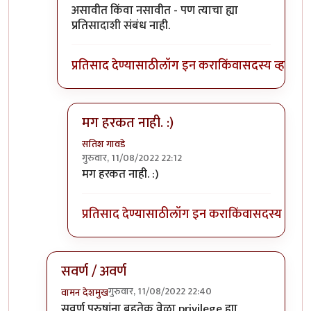
असावीत किंवा नसावीत - पण त्याचा ह्या
प्रतिसादाशी संबंध नाही.
प्रतिसाद देण्यासाठी
लॉग इन करा
किंवा
सदस्य व्हा
मग हरकत नाही. :)
सतिश गावडे
गुरुवार, 11/08/2022 22:12
In reply to
वैयक्तिक नाही.
by
भृशुंडी
मग हरकत नाही. :)
प्रतिसाद देण्यासाठी
लॉग इन करा
किंवा
सदस्य व्हा
सवर्ण / अवर्ण
गुरुवार, 11/08/2022 22:40
वामन देशमुख
In reply to
Privileged sir,
by
भृशुंडी
सवर्ण
पुरुषांना बहुतेक वेळा privilege ह्या