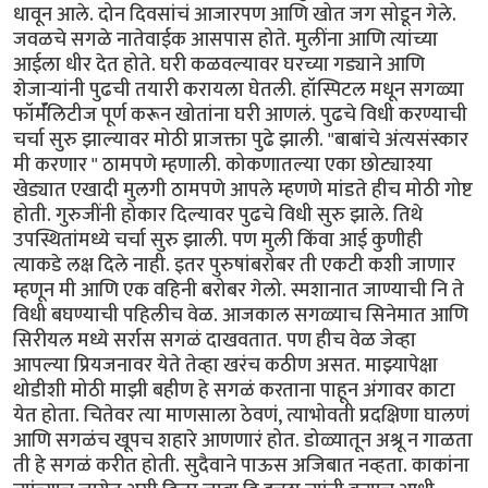
धावून आले. दोन दिवसांचं आजारपण आणि खोत जग सोडून गेले.
जवळचे सगळे नातेवाईक आसपास होते. मुलींना आणि त्यांच्या
आईला धीर देत होते. घरी कळवल्यावर घरच्या गड्याने आणि
शेजाऱ्यांनी पुढची तयारी करायला घेतली. हॉस्पिटल मधून सगळ्या
फॉर्मॅलिटीज पूर्ण करून खोतांना घरी आणलं. पुढचे विधी करण्याची
चर्चा सुरु झाल्यावर मोठी प्राजक्ता पुढे झाली. "बाबांचे अंत्यसंस्कार
मी करणार " ठामपणे म्हणाली. कोकणातल्या एका छोट्याश्या
खेड्यात एखादी मुलगी ठामपणे आपले म्हणणे मांडते हीच मोठी गोष्ट
होती. गुरुजींनी होकार दिल्यावर पुढचे विधी सुरु झाले. तिथे
उपस्थितांमध्ये चर्चा सुरु झाली. पण मुली किंवा आई कुणीही
त्याकडे लक्ष दिले नाही. इतर पुरुषांबरोबर ती एकटी कशी जाणार
म्हणून मी आणि एक वहिनी बरोबर गेलो. स्मशानात जाण्याची नि ते
विधी बघण्याची पहिलीच वेळ. आजकाल सगळ्याच सिनेमात आणि
सिरीयल मध्ये सर्रास सगळं दाखवतात. पण हीच वेळ जेव्हा
आपल्या प्रियजनावर येते तेव्हा खरंच कठीण असत. माझ्यापेक्षा
थोडीशी मोठी माझी बहीण हे सगळं करताना पाहून अंगावर काटा
येत होता. चितेवर त्या माणसाला ठेवणं, त्याभोवती प्रदक्षिणा घालणं
आणि सगळंच खूपच शहारे आणणारं होत. डोळ्यातून अश्रू न गाळता
ती हे सगळं करीत होती. सुदैवाने पाऊस अजिबात नव्हता. काकांना