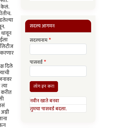
असत.
केलं.
होतीच.
डलेल्या
सदस्य आगमन
ून.
 धावून
आईला
सदस्यनाम
मॅलिटीज
मी करणार
पासवर्ड
्ष दिले
्याची
यजनावर
त्या
लॉग इन करा
ं करीत
ली
नवीन खाते बनवा
असं
तुमचा पासवर्ड बदला.
अग्नी
ताना
ेऊन