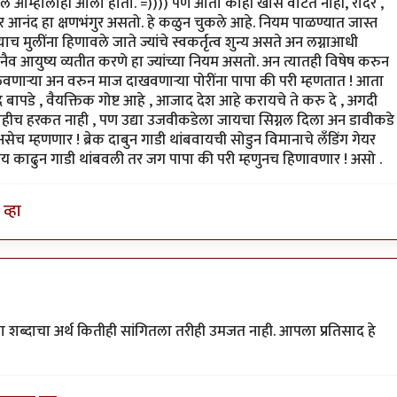
 फील आम्हालाही आला होता. =)))) पण आता काही खास वाटतं नाही, रादर ,
र आनंद हा क्षणभंगुर असतो. हे कळुन चुकले आहे. नियम पाळण्यात जास्त
मुलींना हिणावले जाते ज्यांचे स्वकर्तृत्व शुन्य असते अन लग्नाआधी
खनैव आयुष्य व्यतीत करणे हा ज्यांच्या नियम असतो. अन त्यातही विषेष करुन
वणार्‍या अन वरुन माज दाखवणार्‍या पोरींना पापा की परी म्हणतात ! आता
ेवु दे बापडे , वैयक्तिक गोष्ट आहे , आजाद देश आहे करायचे ते करु दे , अगदी
 काहीच हरकत नाही , पण उद्या उजवीकडेला जायचा सिग्नल दिला अन डावीकडे
 म्हणणार ! ब्रेक दाबुन गाडी थांबवायची सोडुन विमानाचे लँडिंग गेयर
 पाय काढुन गाडी थांबवली तर जग पापा की परी म्हणुनच हिणावणार ! असो .
व्हा
ह्या शब्दाचा अर्थ कितीही सांगितला तरीही उमजत नाही. आपला प्रतिसाद हे