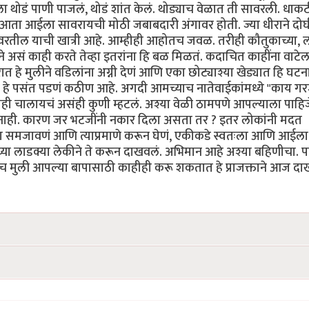
थोडं पाणी पाजलं, थोडं शांत केलं. थोड्याच वेळात ती सावरली. धाकटी
ा. आता आईला सावरायची मोठी जबाबदारी अंगावर होती. ज्या धीराने दोघ
ा सावरतील याची खात्री आहे. आम्हीही आहोतच जवळ. तरीही कौतुकाच्या, ल
े असं काही करते तेव्हा इतरांना हि बळ मिळतं. कदाचित काहींना वाटेल
े मुलीने वडिलांना अग्नी देणं आणि एका छोट्याश्या खेड्यात हि घटन
ंना हे पसंत पडणं कठीण आहे. अगदी आमच्याच नातेवाईकांमध्ये "काय ग
 नाही चालायचं असंही कुणी म्हटलं. अश्या वेळी ठामपणे आपल्याला पाहिज
 नाही. कारण जर भटजींनी नकार दिला असता तर ? इतर लोकांनी मदत
 समजावणं आणि त्याप्रमाणे करून घेणं, एकीकडे स्वतःला आणि आईला
च्या लाडक्या लेकीने ते करून दाखवलं. अभिमान आहे अश्या बहिणीचा. प
्याच मुली आपल्या बापासाठी काहीही करू शकतात हे प्राजक्ताने आज दा