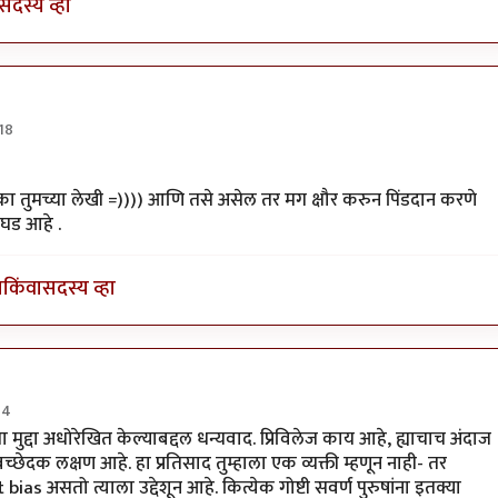
सदस्य व्हा
:18
ृशुंडी
 आहे का तुमच्या लेखी =)))) आणि तसे असेल तर मग क्षौर करुन पिंडदान करणे
वघड आहे .
ा
किंवा
सदस्य व्हा
04
प्रसाद गोडबोले
झा मुद्दा अधोरेखित केल्याबद्दल धन्यवाद. प्रिविलेज काय आहे, ह्याचाच अंदाज
्यवच्छेदक लक्षण आहे. हा प्रतिसाद तुम्हाला एक व्यक्ती म्हणून नाही- तर
s असतो त्याला उद्देशून आहे. कित्येक गोष्टी सवर्ण पुरुषांना इतक्या