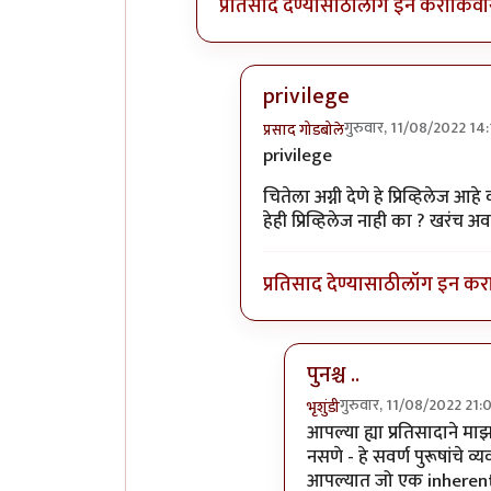
प्रतिसाद देण्यासाठी
लॉग इन करा
किंवा
privilege
गुरुवार, 11/08/2022 14
प्रसाद गोडबोले
In reply to
Privileged sir,
by
भ
privilege
चितेला अग्नी देणे हे प्रिव्हिलेज
हेही प्रिव्हिलेज नाही का ? खरंच अ
प्रतिसाद देण्यासाठी
लॉग इन कर
पुनश्च ..
गुरुवार, 11/08/2022 21:
भृशुंडी
In reply to
privilege
by
आपल्या ह्या प्रतिसादाने मा
नसणे - हे सवर्ण पुरूषांचे व
आपल्यात जो एक inherent bia