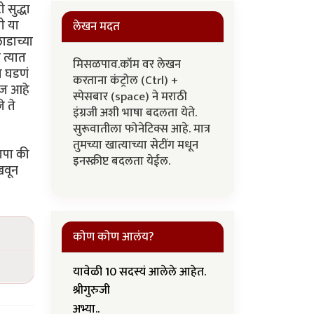
 सुद्धा
ी या
लेखन मदत
ाडाच्या
 त्यात
मिसळपाव.कॉम वर लेखन
ा घडणं
करताना कंट्रोल (Ctrl) +
रज आहे
स्पेसबार (space) ने मराठी
े ते
इंग्रजी अशी भाषा बदलता येते.
सुरूवातीला फोनेटिक्स आहे. मात्र
तुमच्या खात्याच्या सेटींग मधून
ापा की
इनस्क्रीप्ट बदलता येईल.
खवून
कोण कोण आलंय?
यावेळी 10 सदस्यं आलेले आहेत.
श्रीगुरुजी
अभ्या..