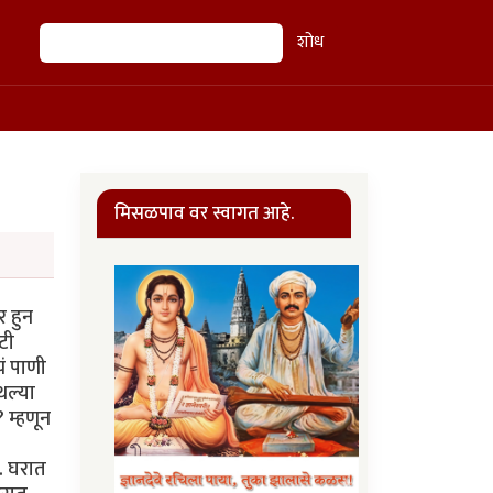
शोध
शोध
मिसळपाव वर स्वागत आहे.
 हुन
टी
ं पाणी
थल्या
? म्हणून
े. घरात