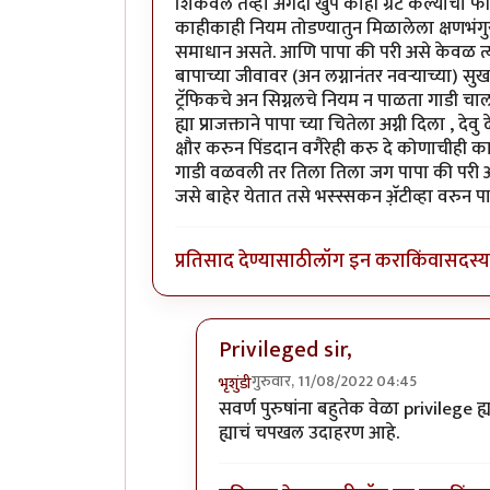
शिकवले तेव्हा अगदी खुप काही ग्रेट केल्याचा
काहीकाही नियम तोडण्यातुन मिळालेला क्षणभंगु
समाधान असते. आणि पापा की परी असे केवळ त्याच 
बापाच्या जीवावर (अन लग्नानंतर नवर्‍याच्या) सु
ट्रॅफिकचे अन सिग्नलचे नियम न पाळता गाडी चाल
ह्या प्राजक्ताने पापा च्या चितेला अग्नी दिला , द
क्षौर करुन पिंडदान वगैरेही करु दे कोणाचीही
गाडी वळवली तर तिला तिला जग पापा की परी असेच
जसे बाहेर येतात तसे भस्स्सकन अ‍ॅ़टीव्हा वरुन
प्रतिसाद देण्यासाठी
लॉग इन करा
किंवा
सदस्य 
Privileged sir,
गुरुवार, 11/08/2022 04:45
भृशुंडी
In reply to
उगाचच
by
प्रसाद गोडबोले
सवर्ण पुरुषांना बहुतेक वेळा privilege 
ह्याचं चपखल उदाहरण आहे.