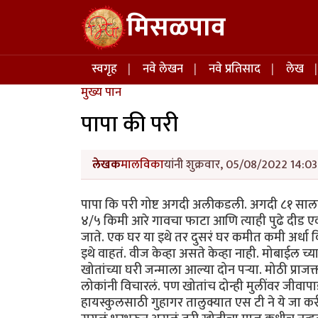
Skip to main content
मिसळपाव
Main navigation
स्वगृह
नवे लेखन
नवे प्रतिसाद
लेख
मुख्य पान
पापा की परी
लेखक
मालविका
यांनी शुक्रवार, 05/08/2022 14:03
पापा कि परी गोष्ट अगदी अलीकडली. अगदी ८१ साला
४/५ किमी आरे गावचा फाटा आणि त्याही पुढे दीड
जाते. एक घर या इथे तर दुसरं घर कमीत कमी अर्ध
इथे वाहतं. वीज केव्हा असते केव्हा नाही. मोबाईल च्य
खोतांच्या घरी जन्माला आल्या दोन पऱ्या. मोठी प्राजक्ता
लोकांनी विचारलं. पण खोतांच दोन्ही मुलींवर जीवापा
हायस्कुलसाठी गुहागर तालुक्यात एस टी ने ये जा करीत.