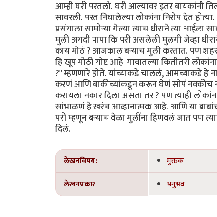
आम्ही घरी परतलो. घरी आल्यावर इतर बायकांनी तिला 
सावरली. परत निघालेल्या लोकांना निरोप देत होत्य
प्रसंगाला सामोऱ्या गेल्या त्याच धीराने त्या आईल
मुली अगदी पापा कि परी असलेली मुलगी जेव्हा धीरान
काय मोठं ? आजकाल बऱ्याच मुली करतात. पण शहरात ह
हि खूप मोठी गोष्ट आहे. गावातल्या कितीतरी लोका
?" म्हणणारे होते. यांच्याकडे चाललं, आमच्याकडे हे
करणं आणि बाकीच्यांकडून करून घेणं सोपं नक्कीच
करायला नकार दिला असता तर ? पण त्याही लोकांना
सांभाळणं हे खरंच आव्हानात्मक आहे. आणि या बाबां
परी म्हणून बऱ्याच वेळा मुलींना हिणवलं जात पण त
दिलं.
लेखनविषय:
मुक्तक
लेखनप्रकार
अनुभव