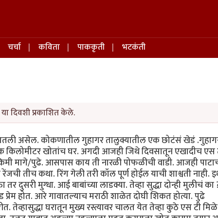
चर्चा
कविता
पाककृती
भटकंती
 या दिवशी प्रकाशित केले.
तली असेल. कोकणातील गुहागर तालुक्यातील एक छोटंसं खेडं .गुहागर
 एक किलोमीटर खोतांच घर. अगदी आजही जिथे दिवसातून एखादीच एस 
ा किमी मागे/पुढे. आसपास काय ती नारळी पोफळीची वाडी. आजही पाटाच
ा रेंजची तीच कथा. रिंग गेली तरी कॉल पूर्ण होईल याची शाश्वती नाही. इ
 तर दुसरी मुग्धा. आई बाबांच्या लाडक्या. तेव्हा सुद्धा दोन्ही मुलीचं का 
ड प्रेम होत. आरे गावातल्याच मराठी शाळेत दोघी शिकत होत्या. पुढे
 तेव्हासुद्धा घरातून मुख्य रस्त्यावर चालत येत तेव्हा कुठे एस टी मिळ