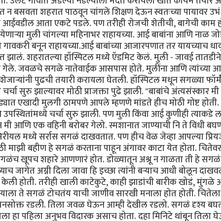
ता. उलट गावात अडल्या नडल्याला मदत करायला खोत कायम तयार 
रात न बसवता शहरात पाठवून चांगले शिक्षण देऊन स्वतःच्या पायावर उभं 
 दोघे आईवडील आता एकटे पडले. पण तरीही रोजची शेतीची, बागेची काम 
ेणाऱ्या मुली चांगल्या महिनाभर राहायच्या. आई बाबांना आणि नाळ जो
 गावकरी बनून राहायच्या.आई बाबांच्या आजारपणात तर यायच्याच धाव
 झालं. शहरातल्या हॉस्पिटल मध्ये ऍडमिट केलं. मुली - जावई तातडीने
ेले. जवळचे सगळे नातेवाईक आसपास होते. मुलींना आणि त्यांच्या 
शेजाऱ्यांनी पुढची तयारी करायला घेतली. हॉस्पिटल मधून सगळ्या फॉर्
र्चा सुरु झाल्यावर मोठी प्राजक्ता पुढे झाली. "बाबांचे अंत्यसंस्कार 
्यात एखादी मुलगी ठामपणे आपले म्हणणे मांडते हीच मोठी गोष्ट होती.
े उपस्थितांमध्ये चर्चा सुरु झाली. पण मुली किंवा आई कुणीही त्याकडे लक
न मी आणि एक वहिनी बरोबर गेलो. स्मशानात जाण्याची नि ते विधी बघण
ल मध्ये सर्रास सगळं दाखवतात. पण हीच वेळ जेव्हा आपल्या प्रि
मोठी माझी बहीण हे सगळं करताना पाहून अंगावर काटा येत होता. चितेवर 
सगळंच खूपच शहारे आणणारं होत. डोळ्यातून अश्रू न गाळता ती हे सगळ
च्याच जागेत अग्नी दिला जावा हि इच्छा त्यांनी बऱ्याच आधी बोलून दाखव
 केली होती. तरीही खाली काटेकुटे, काही झाडांची बारीक खोडं, मुंगळे 
 पायाला ते सगळं टोचतंय याची जाणीव सारखी मनाला होत होती. चितेला 
 मनसोक्त रडली. तिला जवळ घेऊन आम्ही देखील रडलो. सगळं दृश्य बघ
ातला हा पहिला अनुभव विदारक असाच होता. दहा मिनिटे थांबून तिला घ