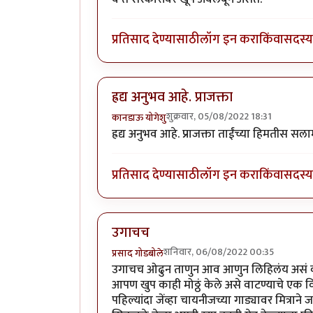
प्रतिसाद देण्यासाठी
लॉग इन करा
किंवा
सदस्य 
ह्रद्य अनुभव आहे. प्राजक्ता
शुक्रवार, 05/08/2022 18:31
कानडाऊ योगेशु
ह्रद्य अनुभव आहे. प्राजक्ता ताईंच्या हिमतीस सला
प्रतिसाद देण्यासाठी
लॉग इन करा
किंवा
सदस्य 
उगाचच
शनिवार, 06/08/2022 00:35
प्रसाद गोडबोले
उगाचच ओढुन ताणुन आव आणुन लिहिलंय असं वाटत
आपण खुप काही मोठ्ठं केले असे वाटण्याचे एक व
पहिल्यांदा जेंव्हा चायनीजच्या गाड्यावर मित्र