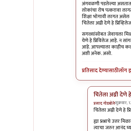
अंगवळणी पडलेल्या असतात क
लोकांचा रोष पत्करावा लाग
शिक्षा भोगावी लागत असेल - 
चितेला अग्नी देणे हे प्रिव्हि
सगळ्यांसोबत जेवायला मिळणे
येणे हे प्रिविलेज आहे. न स
आहे. आपल्याला काहीच कळत 
अशी अनेक. असो.
प्रतिसाद देण्यासाठी
लॉग 
चितेला अग्नी देणे ह
शुक्रवार,
प्रसाद गोडबोले
In reply to
पुनश्च ..
चितेला अग्नी देणे हे प
ह्या प्रश्नाचे उत्तर मि
त्याचा जरुर आनंद घ्