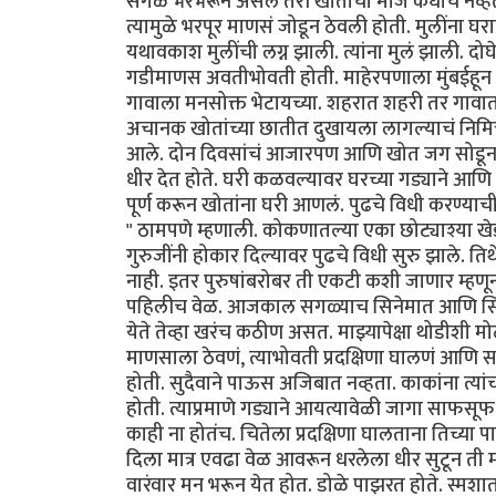
सगळं भरभरून असलं तरी खोतीचा माज कधीच नव्ह
त्यामुळे भरपूर माणसं जोडून ठेवली होती. मुलींना घ
यथावकाश मुलींची लग्न झाली. त्यांना मुलं झाली.
गडीमाणस अवतीभोवती होती. माहेरपणाला मुंबईहून य
गावाला मनसोक्त भेटायच्या. शहरात शहरी तर गावात
अचानक खोतांच्या छातीत दुखायला लागल्याचं निमित्त
आले. दोन दिवसांचं आजारपण आणि खोत जग सोडून ग
धीर देत होते. घरी कळवल्यावर घरच्या गड्याने आणि 
पूर्ण करून खोतांना घरी आणलं. पुढचे विधी करण्याची च
" ठामपणे म्हणाली. कोकणातल्या एका छोट्याश्या खेड
गुरुजींनी होकार दिल्यावर पुढचे विधी सुरु झाले. तिथ
नाही. इतर पुरुषांबरोबर ती एकटी कशी जाणार म्हणू
पहिलीच वेळ. आजकाल सगळ्याच सिनेमात आणि सिरीय
येते तेव्हा खरंच कठीण असत. माझ्यापेक्षा थोडीशी 
माणसाला ठेवणं, त्याभोवती प्रदक्षिणा घालणं आणि 
होती. सुदैवाने पाऊस अजिबात नव्हता. काकांना त्यां
होती. त्याप्रमाणे गड्याने आयत्यावेळी जागा साफसूफ
काही ना होतंच. चितेला प्रदक्षिणा घालताना तिच्या
दिला मात्र एवढा वेळ आवरून धरलेला धीर सुटून ती
वारंवार मन भरून येत होत. डोळे पाझरत होते. स्मश