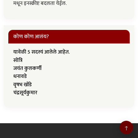
मधून इनस्क्रीप्ट बदलता येईल.
कोण कोण आलंय?
यावेळी 5 सदस्यं आलेले आहेत.
सोत्रि
जयंत कुलकर्णी
धनावडे
वृषभ खोंडे
चंद्रसूर्यकुमार
↑