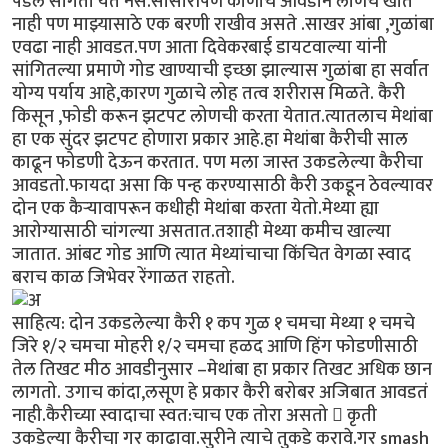
पडेल सांगता येत नसे.सासारीपण कोणीच आवडीने लोणचं खात
नाही पण माझ्यासाठे एक बरणी राखीव असते .साखर आंबा ,गुळांबा
एवढा नाही आवडत.पण आता दिवेकरबाई डायटवाल्या यांनी
सांगितल्या प्रमाणे गोड खाण्याची इच्छा झाल्यास गुळांबा हा सर्वात
योग्य पर्याय आहे,कारण गुळाचे लोह तत्व शरीरास मिळते. कैरी
किसून ,फोडी करून झटपट लोणची करता येतात.त्यातलाच मेथांबा
हा एक सुंदर झटपट होणारा प्रकार आहे.हा मेथांबा कैरीची साल
काढून फोडणी देऊन करतात. पण मला जास्त उकडलेल्या कैरीचा
आवडतो.फायदा असा कि पन्ह करण्यासाठी कैरी उकडून ठेवल्यावर
दोन एक कैऱ्यावापरून कधीही मेथांबा करता येतो.मेथ्या ह्या
आरोग्यासाठी चांगल्या असतात.तशाही मेथ्या कमीच खाल्या
जातात. आंबट गोड आणि त्यात मेथ्यांचाचा किंचित वेगळा स्वाद
बराच काळ जिभेवर रेंगाळत राहतो.
साहित्य: दोन उकडलेल्या कैरी १ कप गुळ १ चमचा मेथ्या १ चमचे
जिरे १/२ चमचा मोहरी १/२ चमचा हळद आणि हिंग फोडणीसाठी
तेल तिखट मीठ आवडीनुसार –मेथांबा हा प्रकार तिखट अधिक छान
लागतो. उगाच कांदा,लसूण हे प्रकार कैरी बरोबर अजिबात आवडतं
नाही.कैरीच्या स्वादाचा स्वत:चाच एक तोरा असतो  कृती
उकडेल्या कैरीचा गर काढावा.सुरीने त्याचे तुकडे करावे.गर smash