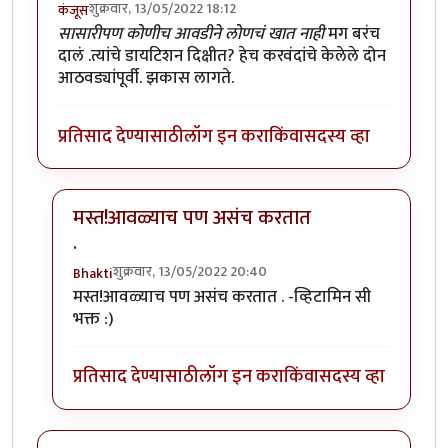
शुक्रवार, 13/05/2022 18:12
कंजूस
सासारीपण कोणीच आवडीने लोणचं खात नाही
मग बरंच
दालं .त्यांचे डायटिशन दिक्षीत? हेच करवंदांचे केलेले दोन
आठवड्यांपूर्वी. झकास लागते.
प्रतिसाद देण्यासाठी
लॉग इन करा
किंवा
सदस्य व्हा
मस्त!आवळ्याच पण असंच करतात
.
शुक्रवार, 13/05/2022 20:40
Bhakti
In reply to
आवडता पदार्थ. छान जमला आहे.
by
कंजूस
मस्त!आवळ्याच पण असंच करतात . -व्हिटामिन सी
भक्त :)
प्रतिसाद देण्यासाठी
लॉग इन करा
किंवा
सदस्य व्हा