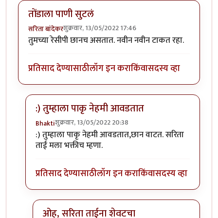
तोंडाला पाणी सुटलं
शुक्रवार, 13/05/2022 17:46
सरिता बांदेकर
तुमच्या रेसीपी छानच असतात. नवीन नवीन टाकत रहा.
प्रतिसाद देण्यासाठी
लॉग इन करा
किंवा
सदस्य व्हा
:) तुम्हाला पाकृ नेहमी आवडतात
शुक्रवार, 13/05/2022 20:38
Bhakti
In reply to
तोंडाला पाणी सुटलं
by
सरिता बांदेकर
:) तुम्हाला पाकृ नेहमी आवडतात,छान वाटत. सरिता
ताई मला भक्तीच म्हणा.
प्रतिसाद देण्यासाठी
लॉग इन करा
किंवा
सदस्य व्हा
ओह, सरिता ताईना शेवटचा