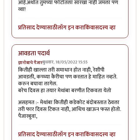
आहे.अर्थात तुमच्या फोटोतला सारखा नाही जमला पण
व्वा!
प्रतिसाद देण्यासाठी
लॉग इन करा
किंवा
सदस्य व्हा
आवडता पदार्थ
बुधवार, 18/05/2022 15:55
ज्ञानोबाचे पैजार
कितीही खाल्ला तरी समाधान होत नाही, रेशीपी
आवडली, कच्च्या कैरीचा पण करतात हे माहित नव्हते.
करुन बघावा लागेल.
बरेच दिवस हा तयार मेथांबा बरणीत टिकवता येतो
असहमत :- मेथांबा कितीही कडेकोट बंदोबस्तात ठेवला
तरी फार दिवस टिकत नाही, आधिच खाऊन फस्त होतो.
पैजारबुवा,
प्रतिसाद देण्यासाठी
लॉग इन करा
किंवा
सदस्य व्हा