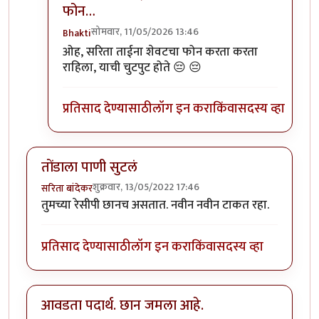
फोन…
सोमवार, 11/05/2026 13:46
Bhakti
In reply to
:) तुम्हाला पाकृ नेहमी आवडतात
by
Bhakti
ओह, सरिता ताईना शेवटचा फोन करता करता
राहिला, याची चुटपुट होते 😔 😔
प्रतिसाद देण्यासाठी
लॉग इन करा
किंवा
सदस्य व्हा
तोंडाला पाणी सुटलं
शुक्रवार, 13/05/2022 17:46
सरिता बांदेकर
तुमच्या रेसीपी छानच असतात. नवीन नवीन टाकत रहा.
प्रतिसाद देण्यासाठी
लॉग इन करा
किंवा
सदस्य व्हा
आवडता पदार्थ. छान जमला आहे.