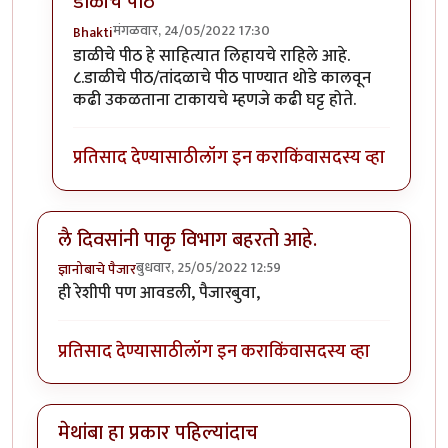
डाळीचे पीठ
मंगळवार, 24/05/2022 17:30
Bhakti
In reply to
कैरीची कढी
by
Bhakti
डाळीचे पीठ हे साहित्यात लिहायचे राहिले आहे.
८.डाळीचे पीठ/तांदळाचे पीठ पाण्यात थोडे कालवून
कढी उकळताना टाकायचे म्हणजे कढी घट्ट होते.
प्रतिसाद देण्यासाठी
लॉग इन करा
किंवा
सदस्य व्हा
लै दिवसांनी पाकृ विभाग बहरतो आहे.
बुधवार, 25/05/2022 12:59
ज्ञानोबाचे पैजार
ही रेशीपी पण आवडली, पैजारबुवा,
प्रतिसाद देण्यासाठी
लॉग इन करा
किंवा
सदस्य व्हा
मेथांबा हा प्रकार पहिल्यांदाच