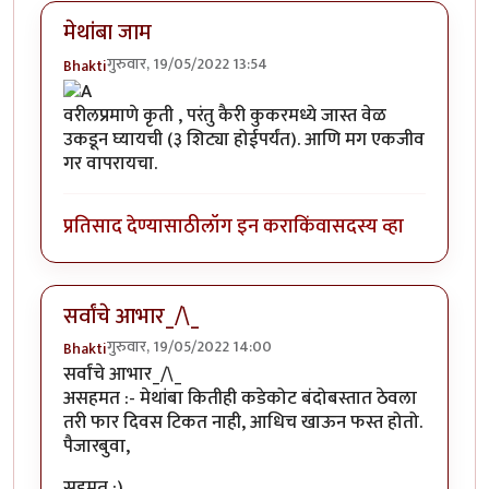
मेथांबा जाम
गुरुवार, 19/05/2022 13:54
Bhakti
वरीलप्रमाणे कृती , परंतु कैरी कुकरमध्ये जास्त वेळ
उकडून घ्यायची (३ शिट्या होईपर्यंत). आणि मग एकजीव
गर वापरायचा.
प्रतिसाद देण्यासाठी
लॉग इन करा
किंवा
सदस्य व्हा
सर्वांचे आभार_/\_
गुरुवार, 19/05/2022 14:00
Bhakti
सर्वांचे आभार_/\_
असहमत :- मेथांबा कितीही कडेकोट बंदोबस्तात ठेवला
तरी फार दिवस टिकत नाही, आधिच खाऊन फस्त होतो.
पैजारबुवा,
सहमत :)