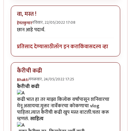
वा, मस्त !
रविवार, 22/05/2022 17:08
हेमंतकुमार
छान आहे पदार्थ.
प्रतिसाद देण्यासाठी
लॉग इन करा
किंवा
सदस्य व्हा
कैरीची कढी
मंगळवार, 24/05/2022 17:25
Bhakti
कैरीची कढी
कढी भात हा तर माझा कित्येक वर्षांपासून शनिवारचा
मेनू असायचा.मुक्ता नार्वेकर​चा कोकणाचा vlog
पाहिला.त्यात कैरीची कढी खुप मस्त वाटली.चला करू
म्हणलं.
साहित्य