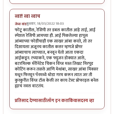
व्वा!! व्वा व्वाच
बुधवार, 18/05/2022 18:03
जेम्स वांड
फोटू कातील, रेसिपी तर डबल कातील आहे ताई, आई
स्पेशल रेसिपी आमच्या ही. आई पिकलेल्या हापूस
आंब्याच्या फोडींचाही एक साखर आंबा करते, तो तर
दिसायला अजूनच कातील कलर म्हणजे प्रॉपर
आंब्याचाच त्याच्यात, बनवून घेतो आता एकदा
आईकडून. रच्याकने, एक फ्युजन डोक्यात आले,
बटरमिल्क मॅरीनेटेड चिकन विंग्ज मस्त तिखट मिरपूड
कोटिंग करून तळले आणि मेथांबा, साखर आंबा मिक्सर
मधून फिरवून पॅनमध्ये थोडा गरम करून त्यात जर ती
कुरकुरीत विंग्ज टॉस केली तर काय टेस्ट प्रोफाइल बनेल
ह्याचं नवल वाटतंय.
प्रतिसाद देण्यासाठी
लॉग इन करा
किंवा
सदस्य व्हा