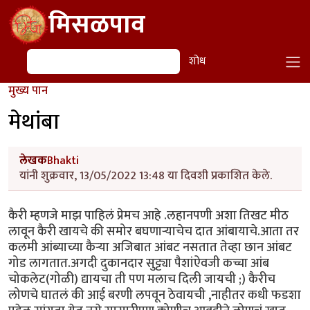
Skip to main content
मिसळपाव
शोध
शोध
मुख्य पान
मेथांबा
लेखक
Bhakti
यांनी शुक्रवार, 13/05/2022 13:48 या दिवशी प्रकाशित केले.
कैरी म्हणजे माझ पाहिलं प्रेमच आहे .लहानपणी अशा तिखट मीठ
लावून कैरी खायचे की समोर बघणाऱ्याचेच दात आंबायाचे.आता तर
कलमी आंब्याच्या कैऱ्या अजिबात आंबट नसतात तेव्हा छान आंबट
गोड लागतात.अगदी दुकानदार सुट्ट्या पैशांऐवजी कच्चा आंब
चोकलेट(गोळी) द्यायचा ती पण मलाच दिली जायची ;) कैरीच
लोणचे घातलं की आई बरणी लपवून ठेवायची ,नाहीतर कधी फडशा