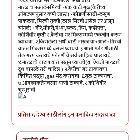
-एका कैरीचा गर -किसलेला अर्धी वाटी
नारळाचा+आलं+मिरची -एक वाटी गुळ(कैरीच्या​
आंबटपणनुसार कमी जास्त) -
फोडणीसाठी
-लसूण
पाकळ्या, मिरची तुकडे(लाल मिरची असेल तर अजून
चांगलं)+जीरे,मोहरी,मेथ्या,हळद ,हिंग, कढीपत्ता,
कोथिंबीर
कृती
१.कैरीचा गर मिक्सरमध्ये एकजीव करून
घ्यायचा. २.किसलेला अर्धी वाटी नारळाचा+आलं+मिरची
वाटत मिक्सरमध्ये करून घ्यायचं. ३.आता फोडणीसाठी
तेल गरम करायचे फोडणीचे सर्व साहित्य घालायचे.
४.नारळाचे वाटण यात परतून घ्यायचे(या ऐवजी नारळाचे
दूध वापरले तरी चालेल.) ५.कैरीचा गर टाकायचा
किंचित परतून ,gas मंद करायचा. ६.गुळ टाकायचा.
७.आवश्यकतेनचसार पाणी टाकावे. ८.कोथिंबीर
भुरभुरावी.
प्रतिसाद देण्यासाठी
लॉग इन करा
किंवा
सदस्य व्हा