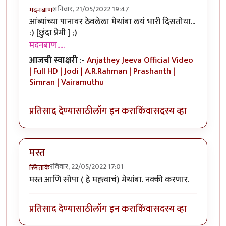
शनिवार, 21/05/2022 19:47
मदनबाण
आंब्यांच्या पानावर ठेवलेला मेथांबा लयं भारी दिसतोया...
:) [छुंदा प्रेमी ] ;)
मदनबाण.....
आजची स्वाक्षरी
:-
Anjathey Jeeva Official Video
| Full HD | Jodi | A.R.Rahman | Prashanth |
Simran | Vairamuthu
प्रतिसाद देण्यासाठी
लॉग इन करा
किंवा
सदस्य व्हा
मस्त
रविवार, 22/05/2022 17:01
स्मिताके
मस्त आणि सोपा ( हे मह्त्त्वाचं) मेथांबा. नक्की करणार.
प्रतिसाद देण्यासाठी
लॉग इन करा
किंवा
सदस्य व्हा