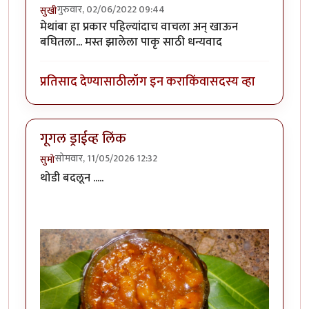
गुरुवार, 02/06/2022 09:44
सुखी
मेथांबा हा प्रकार पहिल्यांदाच वाचला अन् खाऊन
बघितला... मस्त झालेला पाकृ साठी धन्यवाद
प्रतिसाद देण्यासाठी
लॉग इन करा
किंवा
सदस्य व्हा
गूगल ड्राईव्ह लिंक
सोमवार, 11/05/2026 12:32
सुमो
थोडी बदलून .....