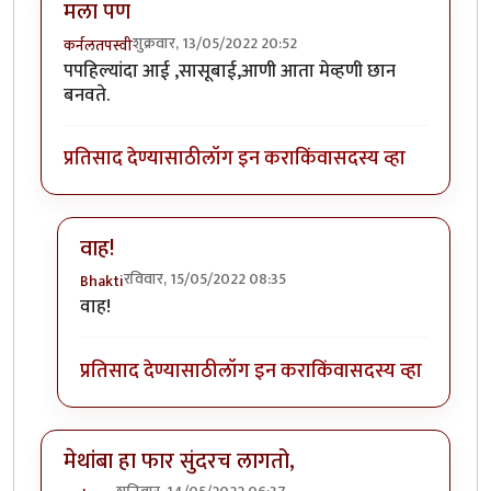
मला पण
शुक्रवार, 13/05/2022 20:52
कर्नलतपस्वी
पपहिल्यांदा आई ,सासूबाई,आणी आता मेव्हणी छान
बनवते.
प्रतिसाद देण्यासाठी
लॉग इन करा
किंवा
सदस्य व्हा
वाह!
रविवार, 15/05/2022 08:35
Bhakti
In reply to
मला पण
by
कर्नलतपस्वी
वाह!
प्रतिसाद देण्यासाठी
लॉग इन करा
किंवा
सदस्य व्हा
मेथांबा हा फार सुंदरच लागतो,