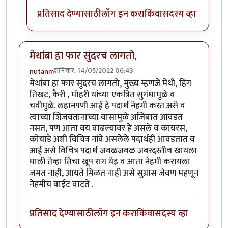
प्रतिसाद देण्यासाठी
लॉग इन करा
किंवा
सदस्य व्हा
मेथांबा हा फार सुंदरच लागतो,
शनिवार, 14/05/2022 06:43
nutanm
मेथांबा हा फार सुंदरच लागतो, मुख्य म्हणजे मेथी, हिंग
तिखट, कैरी , मोहरी यांच्या एकत्रित सुगंधामुळे व
चवीमुळे. लहानपणी आई हे पदार्थ नेहमी करत असे व
त्याच्या शिजवतानाच्या वासामुळे अजिबात आवडत
नसत, पण आता वय वाढल्यावर हे असले व कायरस,
कोयाडे अशी विचित्र नांवे असलेले पदार्थही आवडतात व
आई असे विचित्र पदार्थ जवळजवळ जबरदस्तीच खायला
घाली तेव्हा तिचा खूप राग येइ व आता नेहमी करायला
जमत नाही, आयते मिळत नाही असे सुग्रास जेवण महणून
नेहमीच वाईट वाटते .
प्रतिसाद देण्यासाठी
लॉग इन करा
किंवा
सदस्य व्हा