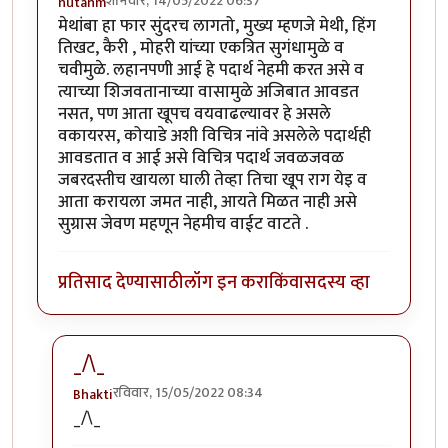
शनिवार, 14/05/2022 06:37
nutanm
मेथांबा हा फार सुंदरच लागतो, मुख्य म्हणजे मेथी, हिंग
तिखट, कैरी , मोहरी यांच्या एकत्रित सुगंधामुळे व
चवीमुळे. लहानपणी आई हे पदार्थ नेहमी करत असे व
त्याच्या शिजवतानाच्या वासामुळे अजिबात आवडत
नसत, पण आता खूपच वयवाढल्यावर हे असले
वकायरस, कोयाडे अशी विचित्र नांवे असलेले पदार्थही
आवडतात व आई असे विचित्र पदार्थ जवळजवळ
जबरदस्तीच खायला घाली तेव्हा तिचा खूप राग येइ व
आता करायला जमत नाही, आयते मिळत नाही असे
सुग्रास जेवण महणून नेहमीच वाईट वाटते .
प्रतिसाद देण्यासाठी
लॉग इन करा
किंवा
सदस्य व्हा
_/\_
रविवार, 15/05/2022 08:34
Bhakti
In reply to
मेथांबा हा फार सुंदरच लागतो,
by
nutanm
_/\_