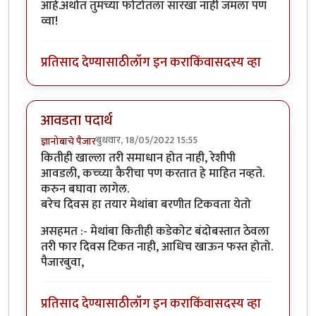
आहे.अर्थात तुमच्या फोटोतला सारखा नाही जमला पण
व्वा!
प्रतिसाद देण्यासाठी
लॉग इन करा
किंवा
सदस्य व्हा
आवडता पदार्थ
बुधवार, 18/05/2022 15:55
ज्ञानोबाचे पैजार
कितीही खाल्ला तरी समाधान होत नाही, रेशीपी
आवडली, कच्च्या कैरीचा पण करतात हे माहित नव्हते.
करुन बघावा लागेल.
बरेच दिवस हा तयार मेथांबा बरणीत टिकवता येतो
असहमत :- मेथांबा कितीही कडेकोट बंदोबस्तात ठेवला
तरी फार दिवस टिकत नाही, आधिच खाऊन फस्त होतो.
पैजारबुवा,
प्रतिसाद देण्यासाठी
लॉग इन करा
किंवा
सदस्य व्हा