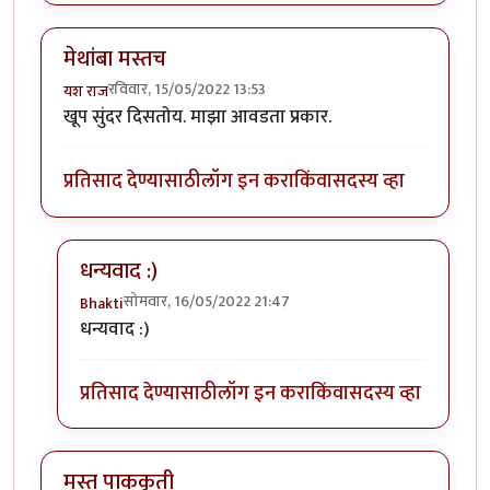
मेथांबा मस्तच
रविवार, 15/05/2022 13:53
यश राज
खूप सुंदर दिसतोय. माझा आवडता प्रकार.
प्रतिसाद देण्यासाठी
लॉग इन करा
किंवा
सदस्य व्हा
धन्यवाद :)
सोमवार, 16/05/2022 21:47
Bhakti
In reply to
मेथांबा मस्तच
by
यश राज
धन्यवाद :)
प्रतिसाद देण्यासाठी
लॉग इन करा
किंवा
सदस्य व्हा
मस्त पाककृती