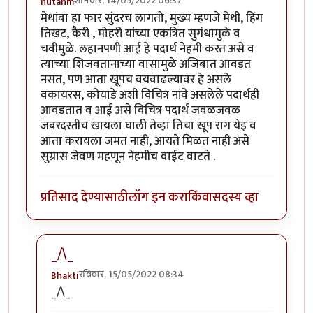
शनिवार, 14/05/2022 06:37
nutanm
मेथांबा हा फार सुंदरच लागतो, मुख्य म्हणजे मेथी, हिंग
तिखट, कैरी , मोहरी यांच्या एकत्रित सुगंधामुळे व
चवीमुळे. लहानपणी आई हे पदार्थ नेहमी करत असे व
त्याच्या शिजवतानाच्या वासामुळे अजिबात आवडत
नसत, पण आता खूपच वयवाढल्यावर हे असले
वकायरस, कोयाडे अशी विचित्र नांवे असलेले पदार्थही
आवडतात व आई असे विचित्र पदार्थ जवळजवळ
जबरदस्तीच खायला घाली तेव्हा तिचा खूप राग येइ व
आता करायला जमत नाही, आयते मिळत नाही असे
सुग्रास जेवण महणून नेहमीच वाईट वाटते .
प्रतिसाद देण्यासाठी
लॉग इन करा
किंवा
सदस्य व्हा
_/\_
रविवार, 15/05/2022 08:34
Bhakti
In reply to
मेथांबा हा फार सुंदरच लागतो,
by
nutanm
_/\_