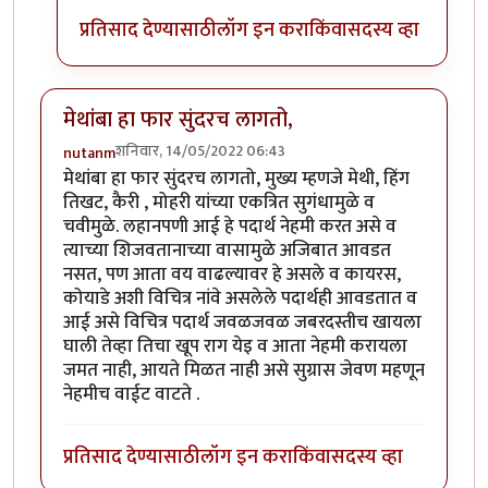
प्रतिसाद देण्यासाठी
लॉग इन करा
किंवा
सदस्य व्हा
मेथांबा हा फार सुंदरच लागतो,
शनिवार, 14/05/2022 06:43
nutanm
मेथांबा हा फार सुंदरच लागतो, मुख्य म्हणजे मेथी, हिंग
तिखट, कैरी , मोहरी यांच्या एकत्रित सुगंधामुळे व
चवीमुळे. लहानपणी आई हे पदार्थ नेहमी करत असे व
त्याच्या शिजवतानाच्या वासामुळे अजिबात आवडत
नसत, पण आता वय वाढल्यावर हे असले व कायरस,
कोयाडे अशी विचित्र नांवे असलेले पदार्थही आवडतात व
आई असे विचित्र पदार्थ जवळजवळ जबरदस्तीच खायला
घाली तेव्हा तिचा खूप राग येइ व आता नेहमी करायला
जमत नाही, आयते मिळत नाही असे सुग्रास जेवण महणून
नेहमीच वाईट वाटते .
प्रतिसाद देण्यासाठी
लॉग इन करा
किंवा
सदस्य व्हा