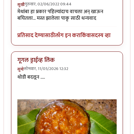
गुरुवार, 02/06/2022 09:44
सुखी
मेथांबा हा प्रकार पहिल्यांदाच वाचला अन् खाऊन
बघितला... मस्त झालेला पाकृ साठी धन्यवाद
प्रतिसाद देण्यासाठी
लॉग इन करा
किंवा
सदस्य व्हा
गूगल ड्राईव्ह लिंक
सोमवार, 11/05/2026 12:32
सुमो
थोडी बदलून .....