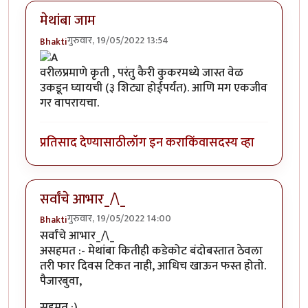
मेथांबा जाम
गुरुवार, 19/05/2022 13:54
Bhakti
वरीलप्रमाणे कृती , परंतु कैरी कुकरमध्ये जास्त वेळ
उकडून घ्यायची (३ शिट्या होईपर्यंत). आणि मग एकजीव
गर वापरायचा.
प्रतिसाद देण्यासाठी
लॉग इन करा
किंवा
सदस्य व्हा
सर्वांचे आभार_/\_
गुरुवार, 19/05/2022 14:00
Bhakti
सर्वांचे आभार_/\_
असहमत :- मेथांबा कितीही कडेकोट बंदोबस्तात ठेवला
तरी फार दिवस टिकत नाही, आधिच खाऊन फस्त होतो.
पैजारबुवा,
सहमत :)