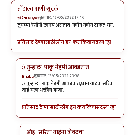
तोंडाला पाणी सुटलं
शुक्रवार, 13/05/2022 17:46
सरिता बांदेकर
तुमच्या रेसीपी छानच असतात. नवीन नवीन टाकत रहा.
प्रतिसाद देण्यासाठी
लॉग इन करा
किंवा
सदस्य व्हा
:) तुम्हाला पाकृ नेहमी आवडतात
शुक्रवार, 13/05/2022 20:38
Bhakti
In reply to
तोंडाला पाणी सुटलं
by
सरिता बांदेकर
:) तुम्हाला पाकृ नेहमी आवडतात,छान वाटत. सरिता
ताई मला भक्तीच म्हणा.
प्रतिसाद देण्यासाठी
लॉग इन करा
किंवा
सदस्य व्हा
ओह, सरिता ताईना शेवटचा