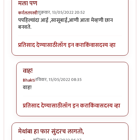
मला पण
शुक्रवार, 13/05/2022 20:52
कर्नलतपस्वी
पपहिल्यांदा आई ,सासूबाई,आणी आता मेव्हणी छान
बनवते.
प्रतिसाद देण्यासाठी
लॉग इन करा
किंवा
सदस्य व्हा
वाह!
रविवार, 15/05/2022 08:35
Bhakti
In reply to
मला पण
by
कर्नलतपस्वी
वाह!
प्रतिसाद देण्यासाठी
लॉग इन करा
किंवा
सदस्य व्हा
मेथांबा हा फार सुंदरच लागतो,