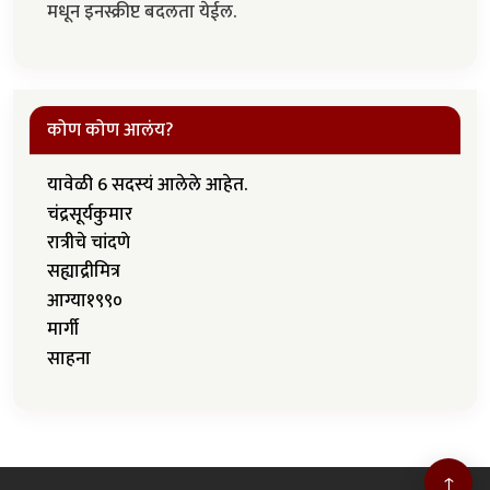
मधून इनस्क्रीप्ट बदलता येईल.
कोण कोण आलंय?
यावेळी 6 सदस्यं आलेले आहेत.
चंद्रसूर्यकुमार
रात्रीचे चांदणे
सह्याद्रीमित्र
आग्या१९९०
मार्गी
साहना
↑