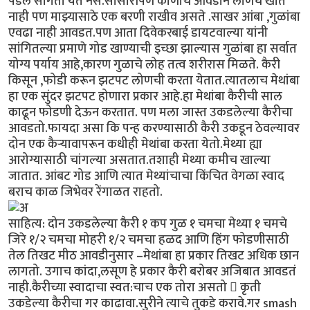
पडेल सांगता येत नसे.सासारीपण कोणीच आवडीने लोणचं खात
नाही पण माझ्यासाठे एक बरणी राखीव असते .साखर आंबा ,गुळांबा
एवढा नाही आवडत.पण आता दिवेकरबाई डायटवाल्या यांनी
सांगितल्या प्रमाणे गोड खाण्याची इच्छा झाल्यास गुळांबा हा सर्वात
योग्य पर्याय आहे,कारण गुळाचे लोह तत्व शरीरास मिळते. कैरी
किसून ,फोडी करून झटपट लोणची करता येतात.त्यातलाच मेथांबा
हा एक सुंदर झटपट होणारा प्रकार आहे.हा मेथांबा कैरीची साल
काढून फोडणी देऊन करतात. पण मला जास्त उकडलेल्या कैरीचा
आवडतो.फायदा असा कि पन्ह करण्यासाठी कैरी उकडून ठेवल्यावर
दोन एक कैऱ्यावापरून कधीही मेथांबा करता येतो.मेथ्या ह्या
आरोग्यासाठी चांगल्या असतात.तशाही मेथ्या कमीच खाल्या
जातात. आंबट गोड आणि त्यात मेथ्यांचाचा किंचित वेगळा स्वाद
बराच काळ जिभेवर रेंगाळत राहतो.
साहित्य: दोन उकडलेल्या कैरी १ कप गुळ १ चमचा मेथ्या १ चमचे
जिरे १/२ चमचा मोहरी १/२ चमचा हळद आणि हिंग फोडणीसाठी
तेल तिखट मीठ आवडीनुसार –मेथांबा हा प्रकार तिखट अधिक छान
लागतो. उगाच कांदा,लसूण हे प्रकार कैरी बरोबर अजिबात आवडतं
नाही.कैरीच्या स्वादाचा स्वत:चाच एक तोरा असतो  कृती
उकडेल्या कैरीचा गर काढावा.सुरीने त्याचे तुकडे करावे.गर smash