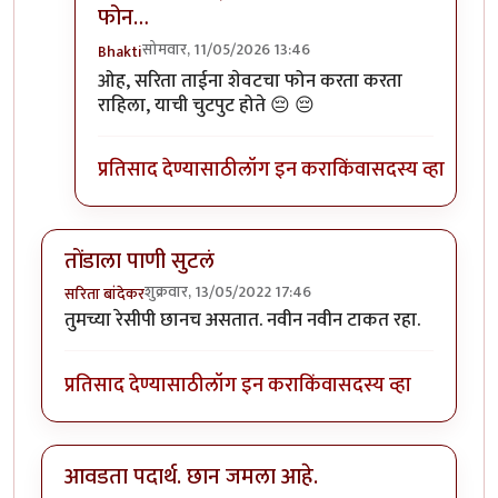
फोन…
सोमवार, 11/05/2026 13:46
Bhakti
In reply to
:) तुम्हाला पाकृ नेहमी आवडतात
by
Bhakti
ओह, सरिता ताईना शेवटचा फोन करता करता
राहिला, याची चुटपुट होते 😔 😔
प्रतिसाद देण्यासाठी
लॉग इन करा
किंवा
सदस्य व्हा
तोंडाला पाणी सुटलं
शुक्रवार, 13/05/2022 17:46
सरिता बांदेकर
तुमच्या रेसीपी छानच असतात. नवीन नवीन टाकत रहा.
प्रतिसाद देण्यासाठी
लॉग इन करा
किंवा
सदस्य व्हा
आवडता पदार्थ. छान जमला आहे.