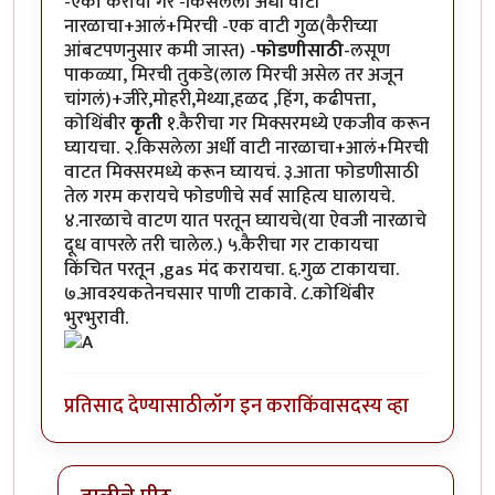
-एका कैरीचा गर -किसलेला अर्धी वाटी
नारळाचा+आलं+मिरची -एक वाटी गुळ(कैरीच्या​
आंबटपणनुसार कमी जास्त) -
फोडणीसाठी
-लसूण
पाकळ्या, मिरची तुकडे(लाल मिरची असेल तर अजून
चांगलं)+जीरे,मोहरी,मेथ्या,हळद ,हिंग, कढीपत्ता,
कोथिंबीर
कृती
१.कैरीचा गर मिक्सरमध्ये एकजीव करून
घ्यायचा. २.किसलेला अर्धी वाटी नारळाचा+आलं+मिरची
वाटत मिक्सरमध्ये करून घ्यायचं. ३.आता फोडणीसाठी
तेल गरम करायचे फोडणीचे सर्व साहित्य घालायचे.
४.नारळाचे वाटण यात परतून घ्यायचे(या ऐवजी नारळाचे
दूध वापरले तरी चालेल.) ५.कैरीचा गर टाकायचा
किंचित परतून ,gas मंद करायचा. ६.गुळ टाकायचा.
७.आवश्यकतेनचसार पाणी टाकावे. ८.कोथिंबीर
भुरभुरावी.
प्रतिसाद देण्यासाठी
लॉग इन करा
किंवा
सदस्य व्हा