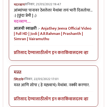
शनिवार, 21/05/2022 19:47
मदनबाण
आंब्यांच्या पानावर ठेवलेला मेथांबा लयं भारी दिसतोया...
:) [छुंदा प्रेमी ] ;)
मदनबाण.....
आजची स्वाक्षरी
:-
Anjathey Jeeva Official Video
| Full HD | Jodi | A.R.Rahman | Prashanth |
Simran | Vairamuthu
प्रतिसाद देण्यासाठी
लॉग इन करा
किंवा
सदस्य व्हा
मस्त
रविवार, 22/05/2022 17:01
स्मिताके
मस्त आणि सोपा ( हे मह्त्त्वाचं) मेथांबा. नक्की करणार.
प्रतिसाद देण्यासाठी
लॉग इन करा
किंवा
सदस्य व्हा