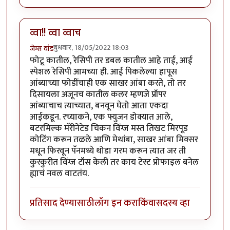
व्वा!! व्वा व्वाच
बुधवार, 18/05/2022 18:03
जेम्स वांड
फोटू कातील, रेसिपी तर डबल कातील आहे ताई, आई
स्पेशल रेसिपी आमच्या ही. आई पिकलेल्या हापूस
आंब्याच्या फोडींचाही एक साखर आंबा करते, तो तर
दिसायला अजूनच कातील कलर म्हणजे प्रॉपर
आंब्याचाच त्याच्यात, बनवून घेतो आता एकदा
आईकडून. रच्याकने, एक फ्युजन डोक्यात आले,
बटरमिल्क मॅरीनेटेड चिकन विंग्ज मस्त तिखट मिरपूड
कोटिंग करून तळले आणि मेथांबा, साखर आंबा मिक्सर
मधून फिरवून पॅनमध्ये थोडा गरम करून त्यात जर ती
कुरकुरीत विंग्ज टॉस केली तर काय टेस्ट प्रोफाइल बनेल
ह्याचं नवल वाटतंय.
प्रतिसाद देण्यासाठी
लॉग इन करा
किंवा
सदस्य व्हा