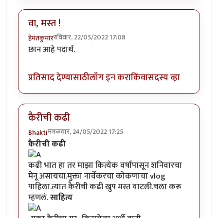
वा, मस्त !
रविवार, 22/05/2022 17:08
हेमंतकुमार
छान आहे पदार्थ.
प्रतिसाद देण्यासाठी
लॉग इन करा
किंवा
सदस्य व्हा
कैरीची कढी
मंगळवार, 24/05/2022 17:25
Bhakti
कैरीची कढी
कढी भात हा तर माझा कित्येक वर्षांपासून शनिवारचा
मेनू असायचा.मुक्ता नार्वेकर​चा कोकणाचा vlog
पाहिला.त्यात कैरीची कढी खुप मस्त वाटली.चला करू
म्हणलं.
साहित्य