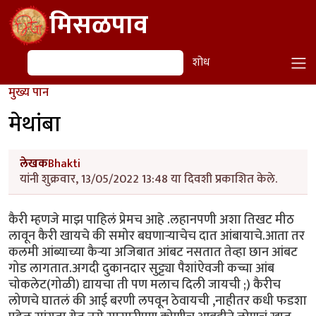
Skip to main content
मिसळपाव
शोध
शोध
मुख्य पान
मेथांबा
लेखक
Bhakti
यांनी शुक्रवार, 13/05/2022 13:48 या दिवशी प्रकाशित केले.
कैरी म्हणजे माझ पाहिलं प्रेमच आहे .लहानपणी अशा तिखट मीठ
लावून कैरी खायचे की समोर बघणाऱ्याचेच दात आंबायाचे.आता तर
कलमी आंब्याच्या कैऱ्या अजिबात आंबट नसतात तेव्हा छान आंबट
गोड लागतात.अगदी दुकानदार सुट्ट्या पैशांऐवजी कच्चा आंब
चोकलेट(गोळी) द्यायचा ती पण मलाच दिली जायची ;) कैरीच
लोणचे घातलं की आई बरणी लपवून ठेवायची ,नाहीतर कधी फडशा