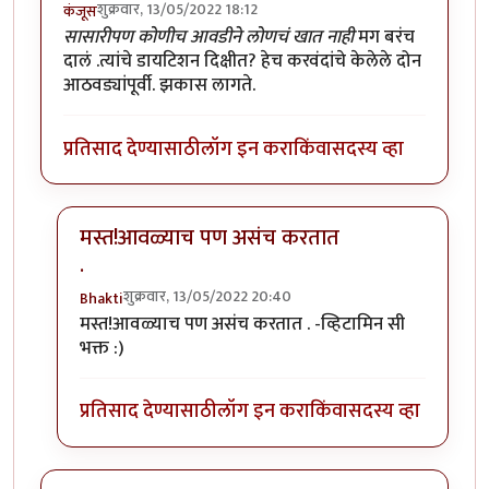
शुक्रवार, 13/05/2022 18:12
कंजूस
सासारीपण कोणीच आवडीने लोणचं खात नाही
मग बरंच
दालं .त्यांचे डायटिशन दिक्षीत? हेच करवंदांचे केलेले दोन
आठवड्यांपूर्वी. झकास लागते.
प्रतिसाद देण्यासाठी
लॉग इन करा
किंवा
सदस्य व्हा
मस्त!आवळ्याच पण असंच करतात
.
शुक्रवार, 13/05/2022 20:40
Bhakti
In reply to
आवडता पदार्थ. छान जमला आहे.
by
कंजूस
मस्त!आवळ्याच पण असंच करतात . -व्हिटामिन सी
भक्त :)
प्रतिसाद देण्यासाठी
लॉग इन करा
किंवा
सदस्य व्हा