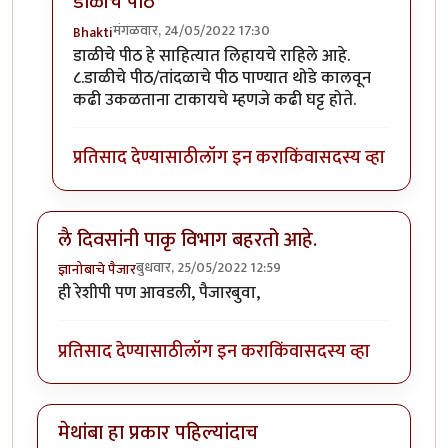
डाळीचे पीठ
मंगळवार, 24/05/2022 17:30
Bhakti
In reply to
कैरीची कढी
by
Bhakti
डाळीचे पीठ हे साहित्यात लिहायचे राहिले आहे.
८.डाळीचे पीठ/तांदळाचे पीठ पाण्यात थोडे कालवून
कढी उकळताना टाकायचे म्हणजे कढी घट्ट होते.
प्रतिसाद देण्यासाठी
लॉग इन करा
किंवा
सदस्य व्हा
लै दिवसांनी पाकृ विभाग बहरतो आहे.
बुधवार, 25/05/2022 12:59
ज्ञानोबाचे पैजार
ही रेशीपी पण आवडली, पैजारबुवा,
प्रतिसाद देण्यासाठी
लॉग इन करा
किंवा
सदस्य व्हा
मेथांबा हा प्रकार पहिल्यांदाच