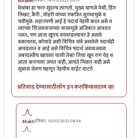
शनिवार, 14/05/2022 06:37
nutanm
मेथांबा हा फार सुंदरच लागतो, मुख्य म्हणजे मेथी, हिंग
तिखट, कैरी , मोहरी यांच्या एकत्रित सुगंधामुळे व
चवीमुळे. लहानपणी आई हे पदार्थ नेहमी करत असे व
त्याच्या शिजवतानाच्या वासामुळे अजिबात आवडत
नसत, पण आता खूपच वयवाढल्यावर हे असले
वकायरस, कोयाडे अशी विचित्र नांवे असलेले पदार्थही
आवडतात व आई असे विचित्र पदार्थ जवळजवळ
जबरदस्तीच खायला घाली तेव्हा तिचा खूप राग येइ व
आता करायला जमत नाही, आयते मिळत नाही असे
सुग्रास जेवण महणून नेहमीच वाईट वाटते .
प्रतिसाद देण्यासाठी
लॉग इन करा
किंवा
सदस्य व्हा
_/\_
रविवार, 15/05/2022 08:34
Bhakti
In reply to
मेथांबा हा फार सुंदरच लागतो,
by
nutanm
_/\_