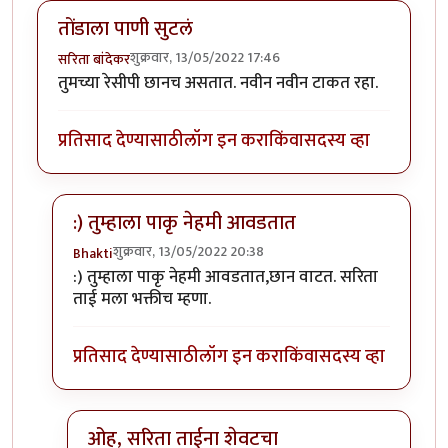
तोंडाला पाणी सुटलं
शुक्रवार, 13/05/2022 17:46
सरिता बांदेकर
तुमच्या रेसीपी छानच असतात. नवीन नवीन टाकत रहा.
प्रतिसाद देण्यासाठी
लॉग इन करा
किंवा
सदस्य व्हा
:) तुम्हाला पाकृ नेहमी आवडतात
शुक्रवार, 13/05/2022 20:38
Bhakti
In reply to
तोंडाला पाणी सुटलं
by
सरिता बांदेकर
:) तुम्हाला पाकृ नेहमी आवडतात,छान वाटत. सरिता
ताई मला भक्तीच म्हणा.
प्रतिसाद देण्यासाठी
लॉग इन करा
किंवा
सदस्य व्हा
ओह, सरिता ताईना शेवटचा