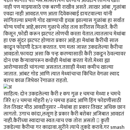
पडेल सांगता येत नसे.सासारीपण कोणीच आवडीने लोणचं खात
नाही पण माझ्यासाठे एक बरणी राखीव असते .साखर आंबा ,गुळांबा
एवढा नाही आवडत.पण आता दिवेकरबाई डायटवाल्या यांनी
सांगितल्या प्रमाणे गोड खाण्याची इच्छा झाल्यास गुळांबा हा सर्वात
योग्य पर्याय आहे,कारण गुळाचे लोह तत्व शरीरास मिळते. कैरी
किसून ,फोडी करून झटपट लोणची करता येतात.त्यातलाच मेथांबा
हा एक सुंदर झटपट होणारा प्रकार आहे.हा मेथांबा कैरीची साल
काढून फोडणी देऊन करतात. पण मला जास्त उकडलेल्या कैरीचा
आवडतो.फायदा असा कि पन्ह करण्यासाठी कैरी उकडून ठेवल्यावर
दोन एक कैऱ्यावापरून कधीही मेथांबा करता येतो.मेथ्या ह्या
आरोग्यासाठी चांगल्या असतात.तशाही मेथ्या कमीच खाल्या
जातात. आंबट गोड आणि त्यात मेथ्यांचाचा किंचित वेगळा स्वाद
बराच काळ जिभेवर रेंगाळत राहतो.
साहित्य: दोन उकडलेल्या कैरी १ कप गुळ १ चमचा मेथ्या १ चमचे
जिरे १/२ चमचा मोहरी १/२ चमचा हळद आणि हिंग फोडणीसाठी
तेल तिखट मीठ आवडीनुसार –मेथांबा हा प्रकार तिखट अधिक छान
लागतो. उगाच कांदा,लसूण हे प्रकार कैरी बरोबर अजिबात आवडतं
नाही.कैरीच्या स्वादाचा स्वत:चाच एक तोरा असतो  कृती
उकडेल्या कैरीचा गर काढावा.सुरीने त्याचे तुकडे करावे.गर smash