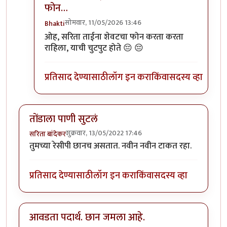
फोन…
सोमवार, 11/05/2026 13:46
Bhakti
In reply to
:) तुम्हाला पाकृ नेहमी आवडतात
by
Bhakti
ओह, सरिता ताईना शेवटचा फोन करता करता
राहिला, याची चुटपुट होते 😔 😔
प्रतिसाद देण्यासाठी
लॉग इन करा
किंवा
सदस्य व्हा
तोंडाला पाणी सुटलं
शुक्रवार, 13/05/2022 17:46
सरिता बांदेकर
तुमच्या रेसीपी छानच असतात. नवीन नवीन टाकत रहा.
प्रतिसाद देण्यासाठी
लॉग इन करा
किंवा
सदस्य व्हा
आवडता पदार्थ. छान जमला आहे.