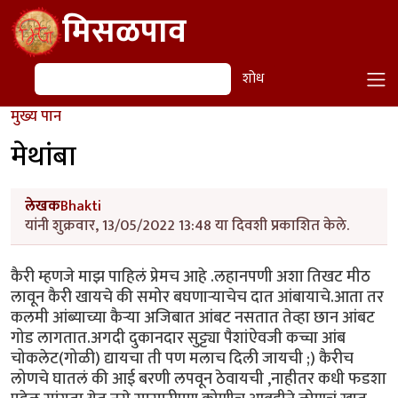
Skip to main content
मिसळपाव
शोध
शोध
मुख्य पान
मेथांबा
लेखक
Bhakti
यांनी शुक्रवार, 13/05/2022 13:48 या दिवशी प्रकाशित केले.
कैरी म्हणजे माझ पाहिलं प्रेमच आहे .लहानपणी अशा तिखट मीठ
लावून कैरी खायचे की समोर बघणाऱ्याचेच दात आंबायाचे.आता तर
कलमी आंब्याच्या कैऱ्या अजिबात आंबट नसतात तेव्हा छान आंबट
गोड लागतात.अगदी दुकानदार सुट्ट्या पैशांऐवजी कच्चा आंब
चोकलेट(गोळी) द्यायचा ती पण मलाच दिली जायची ;) कैरीच
लोणचे घातलं की आई बरणी लपवून ठेवायची ,नाहीतर कधी फडशा