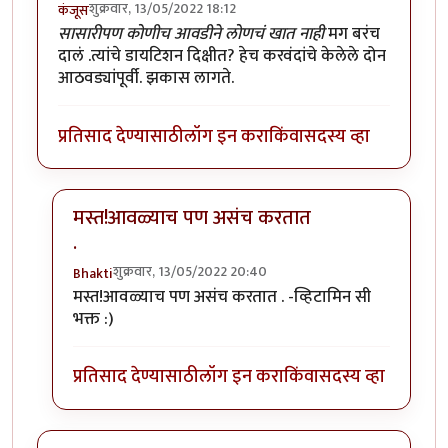
शुक्रवार, 13/05/2022 18:12
कंजूस
सासारीपण कोणीच आवडीने लोणचं खात नाही
मग बरंच
दालं .त्यांचे डायटिशन दिक्षीत? हेच करवंदांचे केलेले दोन
आठवड्यांपूर्वी. झकास लागते.
प्रतिसाद देण्यासाठी
लॉग इन करा
किंवा
सदस्य व्हा
मस्त!आवळ्याच पण असंच करतात
.
शुक्रवार, 13/05/2022 20:40
Bhakti
In reply to
आवडता पदार्थ. छान जमला आहे.
by
कंजूस
मस्त!आवळ्याच पण असंच करतात . -व्हिटामिन सी
भक्त :)
प्रतिसाद देण्यासाठी
लॉग इन करा
किंवा
सदस्य व्हा