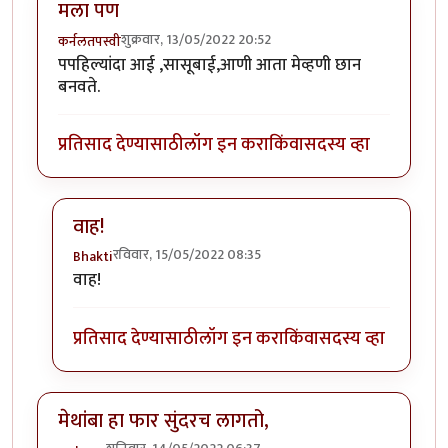
मला पण
शुक्रवार, 13/05/2022 20:52
कर्नलतपस्वी
पपहिल्यांदा आई ,सासूबाई,आणी आता मेव्हणी छान
बनवते.
प्रतिसाद देण्यासाठी
लॉग इन करा
किंवा
सदस्य व्हा
वाह!
रविवार, 15/05/2022 08:35
Bhakti
In reply to
मला पण
by
कर्नलतपस्वी
वाह!
प्रतिसाद देण्यासाठी
लॉग इन करा
किंवा
सदस्य व्हा
मेथांबा हा फार सुंदरच लागतो,