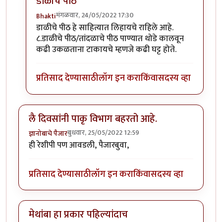
डाळीचे पीठ
मंगळवार, 24/05/2022 17:30
Bhakti
In reply to
कैरीची कढी
by
Bhakti
डाळीचे पीठ हे साहित्यात लिहायचे राहिले आहे.
८.डाळीचे पीठ/तांदळाचे पीठ पाण्यात थोडे कालवून
कढी उकळताना टाकायचे म्हणजे कढी घट्ट होते.
प्रतिसाद देण्यासाठी
लॉग इन करा
किंवा
सदस्य व्हा
लै दिवसांनी पाकृ विभाग बहरतो आहे.
बुधवार, 25/05/2022 12:59
ज्ञानोबाचे पैजार
ही रेशीपी पण आवडली, पैजारबुवा,
प्रतिसाद देण्यासाठी
लॉग इन करा
किंवा
सदस्य व्हा
मेथांबा हा प्रकार पहिल्यांदाच