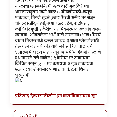
-एका कैरीचा गर -किसलेला अर्धी वाटी
नारळाचा+आलं+मिरची -एक वाटी गुळ(कैरीच्या​
आंबटपणनुसार कमी जास्त) -
फोडणीसाठी
-लसूण
पाकळ्या, मिरची तुकडे(लाल मिरची असेल तर अजून
चांगलं)+जीरे,मोहरी,मेथ्या,हळद ,हिंग, कढीपत्ता,
कोथिंबीर
कृती
१.कैरीचा गर मिक्सरमध्ये एकजीव करून
घ्यायचा. २.किसलेला अर्धी वाटी नारळाचा+आलं+मिरची
वाटत मिक्सरमध्ये करून घ्यायचं. ३.आता फोडणीसाठी
तेल गरम करायचे फोडणीचे सर्व साहित्य घालायचे.
४.नारळाचे वाटण यात परतून घ्यायचे(या ऐवजी नारळाचे
दूध वापरले तरी चालेल.) ५.कैरीचा गर टाकायचा
किंचित परतून ,gas मंद करायचा. ६.गुळ टाकायचा.
७.आवश्यकतेनचसार पाणी टाकावे. ८.कोथिंबीर
भुरभुरावी.
प्रतिसाद देण्यासाठी
लॉग इन करा
किंवा
सदस्य व्हा