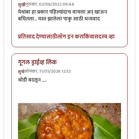
गुरुवार, 02/06/2022 09:44
सुखी
मेथांबा हा प्रकार पहिल्यांदाच वाचला अन् खाऊन
बघितला... मस्त झालेला पाकृ साठी धन्यवाद
प्रतिसाद देण्यासाठी
लॉग इन करा
किंवा
सदस्य व्हा
गूगल ड्राईव्ह लिंक
सोमवार, 11/05/2026 12:32
सुमो
थोडी बदलून .....