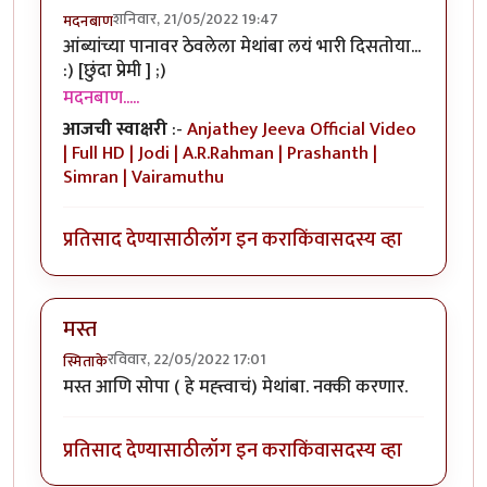
शनिवार, 21/05/2022 19:47
मदनबाण
आंब्यांच्या पानावर ठेवलेला मेथांबा लयं भारी दिसतोया...
:) [छुंदा प्रेमी ] ;)
मदनबाण.....
आजची स्वाक्षरी
:-
Anjathey Jeeva Official Video
| Full HD | Jodi | A.R.Rahman | Prashanth |
Simran | Vairamuthu
प्रतिसाद देण्यासाठी
लॉग इन करा
किंवा
सदस्य व्हा
मस्त
रविवार, 22/05/2022 17:01
स्मिताके
मस्त आणि सोपा ( हे मह्त्त्वाचं) मेथांबा. नक्की करणार.
प्रतिसाद देण्यासाठी
लॉग इन करा
किंवा
सदस्य व्हा