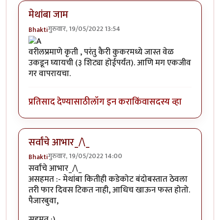
मेथांबा जाम
गुरुवार, 19/05/2022 13:54
Bhakti
वरीलप्रमाणे कृती , परंतु कैरी कुकरमध्ये जास्त वेळ
उकडून घ्यायची (३ शिट्या होईपर्यंत). आणि मग एकजीव
गर वापरायचा.
प्रतिसाद देण्यासाठी
लॉग इन करा
किंवा
सदस्य व्हा
सर्वांचे आभार_/\_
गुरुवार, 19/05/2022 14:00
Bhakti
सर्वांचे आभार_/\_
असहमत :- मेथांबा कितीही कडेकोट बंदोबस्तात ठेवला
तरी फार दिवस टिकत नाही, आधिच खाऊन फस्त होतो.
पैजारबुवा,
सहमत :)