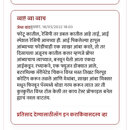
व्वा!! व्वा व्वाच
बुधवार, 18/05/2022 18:03
जेम्स वांड
फोटू कातील, रेसिपी तर डबल कातील आहे ताई, आई
स्पेशल रेसिपी आमच्या ही. आई पिकलेल्या हापूस
आंब्याच्या फोडींचाही एक साखर आंबा करते, तो तर
दिसायला अजूनच कातील कलर म्हणजे प्रॉपर
आंब्याचाच त्याच्यात, बनवून घेतो आता एकदा
आईकडून. रच्याकने, एक फ्युजन डोक्यात आले,
बटरमिल्क मॅरीनेटेड चिकन विंग्ज मस्त तिखट मिरपूड
कोटिंग करून तळले आणि मेथांबा, साखर आंबा मिक्सर
मधून फिरवून पॅनमध्ये थोडा गरम करून त्यात जर ती
कुरकुरीत विंग्ज टॉस केली तर काय टेस्ट प्रोफाइल बनेल
ह्याचं नवल वाटतंय.
प्रतिसाद देण्यासाठी
लॉग इन करा
किंवा
सदस्य व्हा