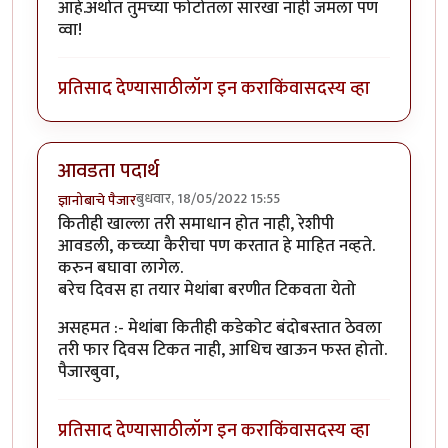
आहे.अर्थात तुमच्या फोटोतला सारखा नाही जमला पण
व्वा!
प्रतिसाद देण्यासाठी
लॉग इन करा
किंवा
सदस्य व्हा
आवडता पदार्थ
बुधवार, 18/05/2022 15:55
ज्ञानोबाचे पैजार
कितीही खाल्ला तरी समाधान होत नाही, रेशीपी
आवडली, कच्च्या कैरीचा पण करतात हे माहित नव्हते.
करुन बघावा लागेल.
बरेच दिवस हा तयार मेथांबा बरणीत टिकवता येतो
असहमत :- मेथांबा कितीही कडेकोट बंदोबस्तात ठेवला
तरी फार दिवस टिकत नाही, आधिच खाऊन फस्त होतो.
पैजारबुवा,
प्रतिसाद देण्यासाठी
लॉग इन करा
किंवा
सदस्य व्हा