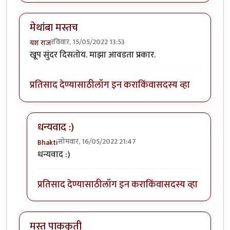
मेथांबा मस्तच
रविवार, 15/05/2022 13:53
यश राज
खूप सुंदर दिसतोय. माझा आवडता प्रकार.
प्रतिसाद देण्यासाठी
लॉग इन करा
किंवा
सदस्य व्हा
धन्यवाद :)
सोमवार, 16/05/2022 21:47
Bhakti
In reply to
मेथांबा मस्तच
by
यश राज
धन्यवाद :)
प्रतिसाद देण्यासाठी
लॉग इन करा
किंवा
सदस्य व्हा
मस्त पाककृती