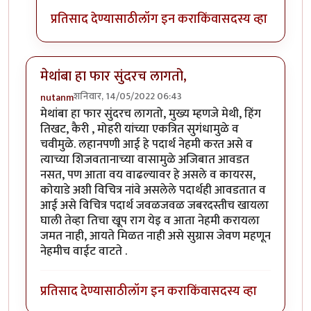
प्रतिसाद देण्यासाठी
लॉग इन करा
किंवा
सदस्य व्हा
मेथांबा हा फार सुंदरच लागतो,
शनिवार, 14/05/2022 06:43
nutanm
मेथांबा हा फार सुंदरच लागतो, मुख्य म्हणजे मेथी, हिंग
तिखट, कैरी , मोहरी यांच्या एकत्रित सुगंधामुळे व
चवीमुळे. लहानपणी आई हे पदार्थ नेहमी करत असे व
त्याच्या शिजवतानाच्या वासामुळे अजिबात आवडत
नसत, पण आता वय वाढल्यावर हे असले व कायरस,
कोयाडे अशी विचित्र नांवे असलेले पदार्थही आवडतात व
आई असे विचित्र पदार्थ जवळजवळ जबरदस्तीच खायला
घाली तेव्हा तिचा खूप राग येइ व आता नेहमी करायला
जमत नाही, आयते मिळत नाही असे सुग्रास जेवण महणून
नेहमीच वाईट वाटते .
प्रतिसाद देण्यासाठी
लॉग इन करा
किंवा
सदस्य व्हा