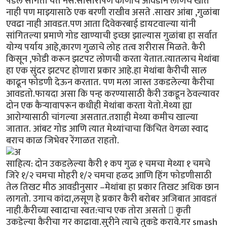
पडेल सांगता येत नसे.सासारीपण कोणीच आवडीने लोणचं खात
नाही पण माझ्यासाठे एक बरणी राखीव असते .साखर आंबा ,गुळांबा
एवढा नाही आवडत.पण आता दिवेकरबाई डायटवाल्या यांनी
सांगितल्या प्रमाणे गोड खाण्याची इच्छा झाल्यास गुळांबा हा सर्वात
योग्य पर्याय आहे,कारण गुळाचे लोह तत्व शरीरास मिळते. कैरी
किसून ,फोडी करून झटपट लोणची करता येतात.त्यातलाच मेथांबा
हा एक सुंदर झटपट होणारा प्रकार आहे.हा मेथांबा कैरीची साल
काढून फोडणी देऊन करतात. पण मला जास्त उकडलेल्या कैरीचा
आवडतो.फायदा असा कि पन्ह करण्यासाठी कैरी उकडून ठेवल्यावर
दोन एक कैऱ्यावापरून कधीही मेथांबा करता येतो.मेथ्या ह्या
आरोग्यासाठी चांगल्या असतात.तशाही मेथ्या कमीच खाल्या
जातात. आंबट गोड आणि त्यात मेथ्यांचाचा किंचित वेगळा स्वाद
बराच काळ जिभेवर रेंगाळत राहतो.
साहित्य: दोन उकडलेल्या कैरी १ कप गुळ १ चमचा मेथ्या १ चमचे
जिरे १/२ चमचा मोहरी १/२ चमचा हळद आणि हिंग फोडणीसाठी
तेल तिखट मीठ आवडीनुसार –मेथांबा हा प्रकार तिखट अधिक छान
लागतो. उगाच कांदा,लसूण हे प्रकार कैरी बरोबर अजिबात आवडतं
नाही.कैरीच्या स्वादाचा स्वत:चाच एक तोरा असतो  कृती
उकडेल्या कैरीचा गर काढावा.सुरीने त्याचे तुकडे करावे.गर smash