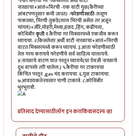
-एका कैरीचा गर -किसलेला अर्धी वाटी
नारळाचा+आलं+मिरची -एक वाटी गुळ(कैरीच्या​
आंबटपणनुसार कमी जास्त) -
फोडणीसाठी
-लसूण
पाकळ्या, मिरची तुकडे(लाल मिरची असेल तर अजून
चांगलं)+जीरे,मोहरी,मेथ्या,हळद ,हिंग, कढीपत्ता,
कोथिंबीर
कृती
१.कैरीचा गर मिक्सरमध्ये एकजीव करून
घ्यायचा. २.किसलेला अर्धी वाटी नारळाचा+आलं+मिरची
वाटत मिक्सरमध्ये करून घ्यायचं. ३.आता फोडणीसाठी
तेल गरम करायचे फोडणीचे सर्व साहित्य घालायचे.
४.नारळाचे वाटण यात परतून घ्यायचे(या ऐवजी नारळाचे
दूध वापरले तरी चालेल.) ५.कैरीचा गर टाकायचा
किंचित परतून ,gas मंद करायचा. ६.गुळ टाकायचा.
७.आवश्यकतेनचसार पाणी टाकावे. ८.कोथिंबीर
भुरभुरावी.
प्रतिसाद देण्यासाठी
लॉग इन करा
किंवा
सदस्य व्हा