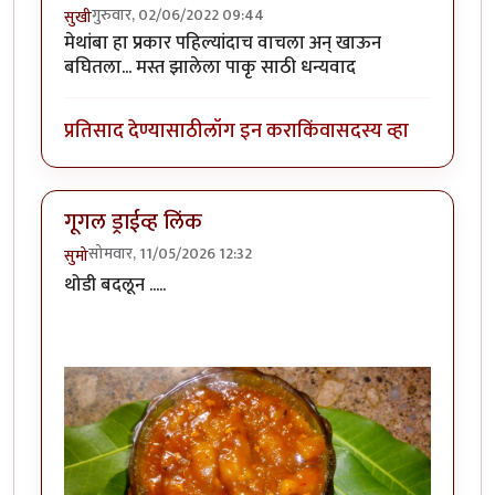
गुरुवार, 02/06/2022 09:44
सुखी
मेथांबा हा प्रकार पहिल्यांदाच वाचला अन् खाऊन
बघितला... मस्त झालेला पाकृ साठी धन्यवाद
प्रतिसाद देण्यासाठी
लॉग इन करा
किंवा
सदस्य व्हा
गूगल ड्राईव्ह लिंक
सोमवार, 11/05/2026 12:32
सुमो
थोडी बदलून .....