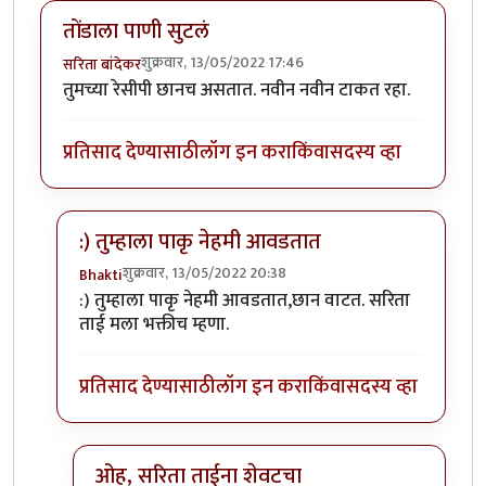
तोंडाला पाणी सुटलं
शुक्रवार, 13/05/2022 17:46
सरिता बांदेकर
तुमच्या रेसीपी छानच असतात. नवीन नवीन टाकत रहा.
प्रतिसाद देण्यासाठी
लॉग इन करा
किंवा
सदस्य व्हा
:) तुम्हाला पाकृ नेहमी आवडतात
शुक्रवार, 13/05/2022 20:38
Bhakti
In reply to
तोंडाला पाणी सुटलं
by
सरिता बांदेकर
:) तुम्हाला पाकृ नेहमी आवडतात,छान वाटत. सरिता
ताई मला भक्तीच म्हणा.
प्रतिसाद देण्यासाठी
लॉग इन करा
किंवा
सदस्य व्हा
ओह, सरिता ताईना शेवटचा