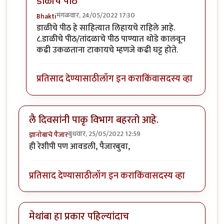
डाळीचे पीठ
मंगळवार, 24/05/2022 17:30
Bhakti
In reply to
कैरीची कढी
by
Bhakti
डाळीचे पीठ हे साहित्यात लिहायचे राहिले आहे.
८.डाळीचे पीठ/तांदळाचे पीठ पाण्यात थोडे कालवून
कढी उकळताना टाकायचे म्हणजे कढी घट्ट होते.
प्रतिसाद देण्यासाठी
लॉग इन करा
किंवा
सदस्य व्हा
लै दिवसांनी पाकृ विभाग बहरतो आहे.
बुधवार, 25/05/2022 12:59
ज्ञानोबाचे पैजार
ही रेशीपी पण आवडली, पैजारबुवा,
प्रतिसाद देण्यासाठी
लॉग इन करा
किंवा
सदस्य व्हा
मेथांबा हा प्रकार पहिल्यांदाच