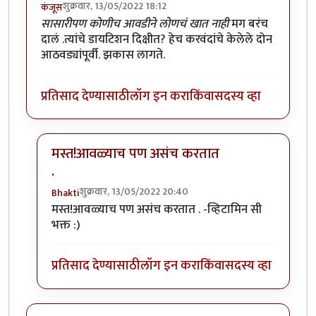
शुक्रवार, 13/05/2022 18:12
कंजूस
सासारीपण कोणीच आवडीने लोणचं खात नाही
मग बरंच
दालं .त्यांचे डायटिशन दिक्षीत? हेच करवंदांचे केलेले दोन
आठवड्यांपूर्वी. झकास लागते.
प्रतिसाद देण्यासाठी
लॉग इन करा
किंवा
सदस्य व्हा
मस्त!आवळ्याच पण असंच करतात
.
शुक्रवार, 13/05/2022 20:40
Bhakti
In reply to
आवडता पदार्थ. छान जमला आहे.
by
कंजूस
मस्त!आवळ्याच पण असंच करतात . -व्हिटामिन सी
भक्त :)
प्रतिसाद देण्यासाठी
लॉग इन करा
किंवा
सदस्य व्हा