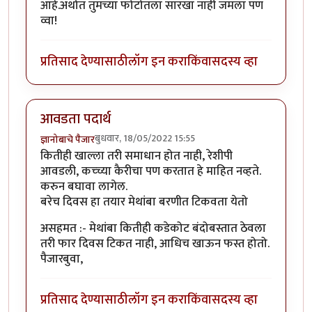
आहे.अर्थात तुमच्या फोटोतला सारखा नाही जमला पण
व्वा!
प्रतिसाद देण्यासाठी
लॉग इन करा
किंवा
सदस्य व्हा
आवडता पदार्थ
बुधवार, 18/05/2022 15:55
ज्ञानोबाचे पैजार
कितीही खाल्ला तरी समाधान होत नाही, रेशीपी
आवडली, कच्च्या कैरीचा पण करतात हे माहित नव्हते.
करुन बघावा लागेल.
बरेच दिवस हा तयार मेथांबा बरणीत टिकवता येतो
असहमत :- मेथांबा कितीही कडेकोट बंदोबस्तात ठेवला
तरी फार दिवस टिकत नाही, आधिच खाऊन फस्त होतो.
पैजारबुवा,
प्रतिसाद देण्यासाठी
लॉग इन करा
किंवा
सदस्य व्हा