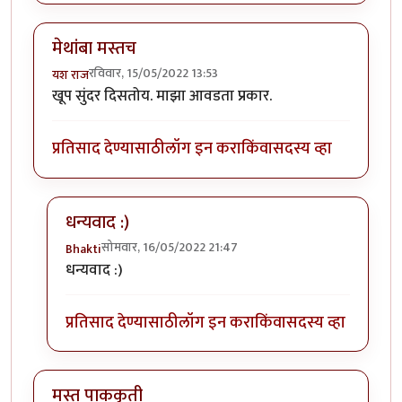
मेथांबा मस्तच
रविवार, 15/05/2022 13:53
यश राज
खूप सुंदर दिसतोय. माझा आवडता प्रकार.
प्रतिसाद देण्यासाठी
लॉग इन करा
किंवा
सदस्य व्हा
धन्यवाद :)
सोमवार, 16/05/2022 21:47
Bhakti
In reply to
मेथांबा मस्तच
by
यश राज
धन्यवाद :)
प्रतिसाद देण्यासाठी
लॉग इन करा
किंवा
सदस्य व्हा
मस्त पाककृती