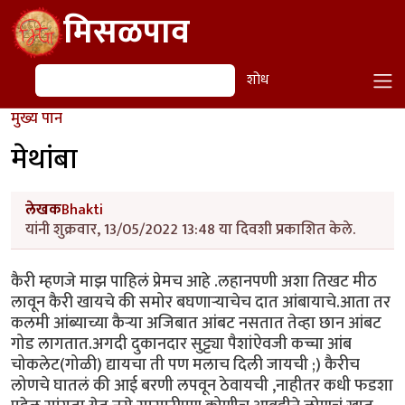
Skip to main content
मिसळपाव
शोध
शोध
मुख्य पान
मेथांबा
लेखक
Bhakti
यांनी शुक्रवार, 13/05/2022 13:48 या दिवशी प्रकाशित केले.
कैरी म्हणजे माझ पाहिलं प्रेमच आहे .लहानपणी अशा तिखट मीठ
लावून कैरी खायचे की समोर बघणाऱ्याचेच दात आंबायाचे.आता तर
कलमी आंब्याच्या कैऱ्या अजिबात आंबट नसतात तेव्हा छान आंबट
गोड लागतात.अगदी दुकानदार सुट्ट्या पैशांऐवजी कच्चा आंब
चोकलेट(गोळी) द्यायचा ती पण मलाच दिली जायची ;) कैरीच
लोणचे घातलं की आई बरणी लपवून ठेवायची ,नाहीतर कधी फडशा