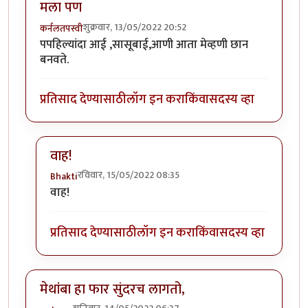
मला पण
शुक्रवार, 13/05/2022 20:52
कर्नलतपस्वी
पपहिल्यांदा आई ,सासूबाई,आणी आता मेव्हणी छान
बनवते.
प्रतिसाद देण्यासाठी
लॉग इन करा
किंवा
सदस्य व्हा
वाह!
रविवार, 15/05/2022 08:35
Bhakti
In reply to
मला पण
by
कर्नलतपस्वी
वाह!
प्रतिसाद देण्यासाठी
लॉग इन करा
किंवा
सदस्य व्हा
मेथांबा हा फार सुंदरच लागतो,