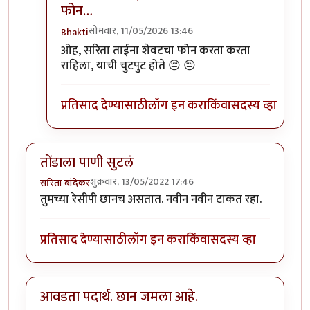
फोन…
सोमवार, 11/05/2026 13:46
Bhakti
In reply to
:) तुम्हाला पाकृ नेहमी आवडतात
by
Bhakti
ओह, सरिता ताईना शेवटचा फोन करता करता
राहिला, याची चुटपुट होते 😔 😔
प्रतिसाद देण्यासाठी
लॉग इन करा
किंवा
सदस्य व्हा
तोंडाला पाणी सुटलं
शुक्रवार, 13/05/2022 17:46
सरिता बांदेकर
तुमच्या रेसीपी छानच असतात. नवीन नवीन टाकत रहा.
प्रतिसाद देण्यासाठी
लॉग इन करा
किंवा
सदस्य व्हा
आवडता पदार्थ. छान जमला आहे.