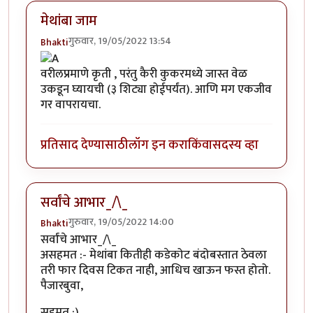
मेथांबा जाम
गुरुवार, 19/05/2022 13:54
Bhakti
वरीलप्रमाणे कृती , परंतु कैरी कुकरमध्ये जास्त वेळ
उकडून घ्यायची (३ शिट्या होईपर्यंत). आणि मग एकजीव
गर वापरायचा.
प्रतिसाद देण्यासाठी
लॉग इन करा
किंवा
सदस्य व्हा
सर्वांचे आभार_/\_
गुरुवार, 19/05/2022 14:00
Bhakti
सर्वांचे आभार_/\_
असहमत :- मेथांबा कितीही कडेकोट बंदोबस्तात ठेवला
तरी फार दिवस टिकत नाही, आधिच खाऊन फस्त होतो.
पैजारबुवा,
सहमत :)