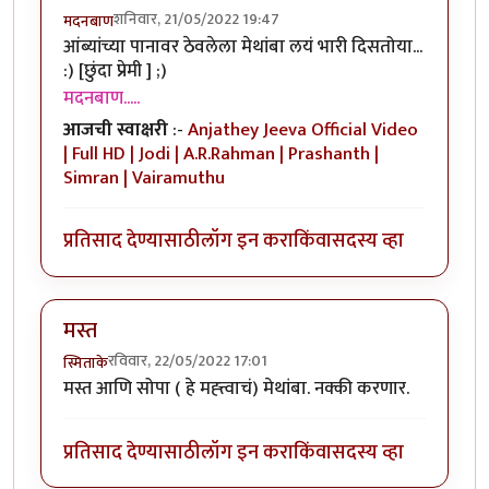
शनिवार, 21/05/2022 19:47
मदनबाण
आंब्यांच्या पानावर ठेवलेला मेथांबा लयं भारी दिसतोया...
:) [छुंदा प्रेमी ] ;)
मदनबाण.....
आजची स्वाक्षरी
:-
Anjathey Jeeva Official Video
| Full HD | Jodi | A.R.Rahman | Prashanth |
Simran | Vairamuthu
प्रतिसाद देण्यासाठी
लॉग इन करा
किंवा
सदस्य व्हा
मस्त
रविवार, 22/05/2022 17:01
स्मिताके
मस्त आणि सोपा ( हे मह्त्त्वाचं) मेथांबा. नक्की करणार.
प्रतिसाद देण्यासाठी
लॉग इन करा
किंवा
सदस्य व्हा