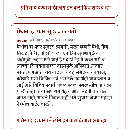
प्रतिसाद देण्यासाठी
लॉग इन करा
किंवा
सदस्य व्हा
मेथांबा हा फार सुंदरच लागतो,
शनिवार, 14/05/2022 06:43
nutanm
मेथांबा हा फार सुंदरच लागतो, मुख्य म्हणजे मेथी, हिंग
तिखट, कैरी , मोहरी यांच्या एकत्रित सुगंधामुळे व
चवीमुळे. लहानपणी आई हे पदार्थ नेहमी करत असे व
त्याच्या शिजवतानाच्या वासामुळे अजिबात आवडत
नसत, पण आता वय वाढल्यावर हे असले व कायरस,
कोयाडे अशी विचित्र नांवे असलेले पदार्थही आवडतात व
आई असे विचित्र पदार्थ जवळजवळ जबरदस्तीच खायला
घाली तेव्हा तिचा खूप राग येइ व आता नेहमी करायला
जमत नाही, आयते मिळत नाही असे सुग्रास जेवण महणून
नेहमीच वाईट वाटते .
प्रतिसाद देण्यासाठी
लॉग इन करा
किंवा
सदस्य व्हा