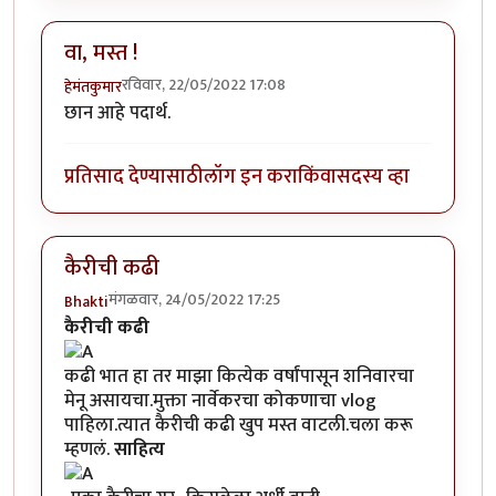
वा, मस्त !
रविवार, 22/05/2022 17:08
हेमंतकुमार
छान आहे पदार्थ.
प्रतिसाद देण्यासाठी
लॉग इन करा
किंवा
सदस्य व्हा
कैरीची कढी
मंगळवार, 24/05/2022 17:25
Bhakti
कैरीची कढी
कढी भात हा तर माझा कित्येक वर्षांपासून शनिवारचा
मेनू असायचा.मुक्ता नार्वेकर​चा कोकणाचा vlog
पाहिला.त्यात कैरीची कढी खुप मस्त वाटली.चला करू
म्हणलं.
साहित्य