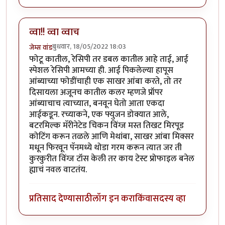
व्वा!! व्वा व्वाच
बुधवार, 18/05/2022 18:03
जेम्स वांड
फोटू कातील, रेसिपी तर डबल कातील आहे ताई, आई
स्पेशल रेसिपी आमच्या ही. आई पिकलेल्या हापूस
आंब्याच्या फोडींचाही एक साखर आंबा करते, तो तर
दिसायला अजूनच कातील कलर म्हणजे प्रॉपर
आंब्याचाच त्याच्यात, बनवून घेतो आता एकदा
आईकडून. रच्याकने, एक फ्युजन डोक्यात आले,
बटरमिल्क मॅरीनेटेड चिकन विंग्ज मस्त तिखट मिरपूड
कोटिंग करून तळले आणि मेथांबा, साखर आंबा मिक्सर
मधून फिरवून पॅनमध्ये थोडा गरम करून त्यात जर ती
कुरकुरीत विंग्ज टॉस केली तर काय टेस्ट प्रोफाइल बनेल
ह्याचं नवल वाटतंय.
प्रतिसाद देण्यासाठी
लॉग इन करा
किंवा
सदस्य व्हा