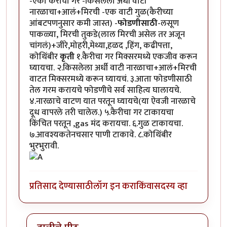
-एका कैरीचा गर -किसलेला अर्धी वाटी
नारळाचा+आलं+मिरची -एक वाटी गुळ(कैरीच्या​
आंबटपणनुसार कमी जास्त) -
फोडणीसाठी
-लसूण
पाकळ्या, मिरची तुकडे(लाल मिरची असेल तर अजून
चांगलं)+जीरे,मोहरी,मेथ्या,हळद ,हिंग, कढीपत्ता,
कोथिंबीर
कृती
१.कैरीचा गर मिक्सरमध्ये एकजीव करून
घ्यायचा. २.किसलेला अर्धी वाटी नारळाचा+आलं+मिरची
वाटत मिक्सरमध्ये करून घ्यायचं. ३.आता फोडणीसाठी
तेल गरम करायचे फोडणीचे सर्व साहित्य घालायचे.
४.नारळाचे वाटण यात परतून घ्यायचे(या ऐवजी नारळाचे
दूध वापरले तरी चालेल.) ५.कैरीचा गर टाकायचा
किंचित परतून ,gas मंद करायचा. ६.गुळ टाकायचा.
७.आवश्यकतेनचसार पाणी टाकावे. ८.कोथिंबीर
भुरभुरावी.
प्रतिसाद देण्यासाठी
लॉग इन करा
किंवा
सदस्य व्हा