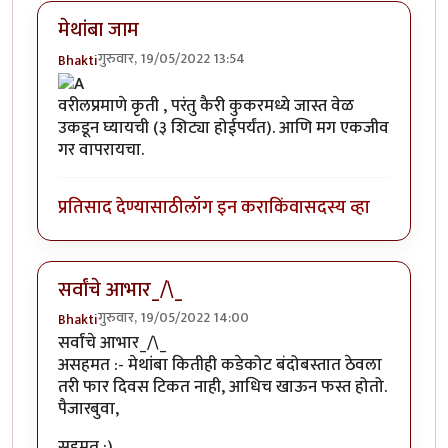
मेथांबा जाम
गुरुवार, 19/05/2022 13:54
Bhakti
वरीलप्रमाणे कृती , परंतु कैरी कुकरमध्ये जास्त वेळ
उकडून घ्यायची (३ शिट्या होईपर्यंत). आणि मग एकजीव
गर वापरायचा.
प्रतिसाद देण्यासाठी
लॉग इन करा
किंवा
सदस्य व्हा
सर्वांचे आभार_/\_
गुरुवार, 19/05/2022 14:00
Bhakti
सर्वांचे आभार_/\_
असहमत :- मेथांबा कितीही कडेकोट बंदोबस्तात ठेवला
तरी फार दिवस टिकत नाही, आधिच खाऊन फस्त होतो.
पैजारबुवा,
सहमत :)