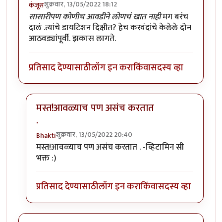
शुक्रवार, 13/05/2022 18:12
कंजूस
सासारीपण कोणीच आवडीने लोणचं खात नाही
मग बरंच
दालं .त्यांचे डायटिशन दिक्षीत? हेच करवंदांचे केलेले दोन
आठवड्यांपूर्वी. झकास लागते.
प्रतिसाद देण्यासाठी
लॉग इन करा
किंवा
सदस्य व्हा
मस्त!आवळ्याच पण असंच करतात
.
शुक्रवार, 13/05/2022 20:40
Bhakti
In reply to
आवडता पदार्थ. छान जमला आहे.
by
कंजूस
मस्त!आवळ्याच पण असंच करतात . -व्हिटामिन सी
भक्त :)
प्रतिसाद देण्यासाठी
लॉग इन करा
किंवा
सदस्य व्हा