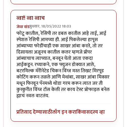
व्वा!! व्वा व्वाच
बुधवार, 18/05/2022 18:03
जेम्स वांड
फोटू कातील, रेसिपी तर डबल कातील आहे ताई, आई
स्पेशल रेसिपी आमच्या ही. आई पिकलेल्या हापूस
आंब्याच्या फोडींचाही एक साखर आंबा करते, तो तर
दिसायला अजूनच कातील कलर म्हणजे प्रॉपर
आंब्याचाच त्याच्यात, बनवून घेतो आता एकदा
आईकडून. रच्याकने, एक फ्युजन डोक्यात आले,
बटरमिल्क मॅरीनेटेड चिकन विंग्ज मस्त तिखट मिरपूड
कोटिंग करून तळले आणि मेथांबा, साखर आंबा मिक्सर
मधून फिरवून पॅनमध्ये थोडा गरम करून त्यात जर ती
कुरकुरीत विंग्ज टॉस केली तर काय टेस्ट प्रोफाइल बनेल
ह्याचं नवल वाटतंय.
प्रतिसाद देण्यासाठी
लॉग इन करा
किंवा
सदस्य व्हा