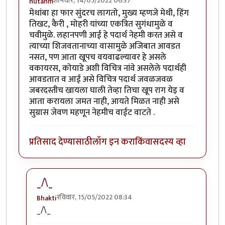
शनिवार, 14/05/2022 06:37
nutanm
मेथांबा हा फार सुंदरच लागतो, मुख्य म्हणजे मेथी, हिंग
तिखट, कैरी , मोहरी यांच्या एकत्रित सुगंधामुळे व
चवीमुळे. लहानपणी आई हे पदार्थ नेहमी करत असे व
त्याच्या शिजवतानाच्या वासामुळे अजिबात आवडत
नसत, पण आता खूपच वयवाढल्यावर हे असले
वकायरस, कोयाडे अशी विचित्र नांवे असलेले पदार्थही
आवडतात व आई असे विचित्र पदार्थ जवळजवळ
जबरदस्तीच खायला घाली तेव्हा तिचा खूप राग येइ व
आता करायला जमत नाही, आयते मिळत नाही असे
सुग्रास जेवण महणून नेहमीच वाईट वाटते .
प्रतिसाद देण्यासाठी
लॉग इन करा
किंवा
सदस्य व्हा
_/\_
रविवार, 15/05/2022 08:34
Bhakti
In reply to
मेथांबा हा फार सुंदरच लागतो,
by
nutanm
_/\_