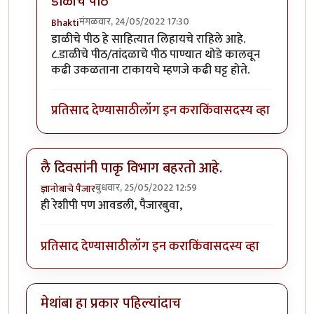
डाळीचे पीठ
मंगळवार, 24/05/2022 17:30
Bhakti
In reply to
कैरीची कढी
by
Bhakti
डाळीचे पीठ हे साहित्यात लिहायचे राहिले आहे.
८.डाळीचे पीठ/तांदळाचे पीठ पाण्यात थोडे कालवून
कढी उकळताना टाकायचे म्हणजे कढी घट्ट होते.
प्रतिसाद देण्यासाठी
लॉग इन करा
किंवा
सदस्य व्हा
लै दिवसांनी पाकृ विभाग बहरतो आहे.
बुधवार, 25/05/2022 12:59
ज्ञानोबाचे पैजार
ही रेशीपी पण आवडली, पैजारबुवा,
प्रतिसाद देण्यासाठी
लॉग इन करा
किंवा
सदस्य व्हा
मेथांबा हा प्रकार पहिल्यांदाच