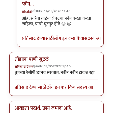
फोन…
सोमवार, 11/05/2026 13:46
Bhakti
In reply to
:) तुम्हाला पाकृ नेहमी आवडतात
by
Bhakti
ओह, सरिता ताईना शेवटचा फोन करता करता
राहिला, याची चुटपुट होते 😔 😔
प्रतिसाद देण्यासाठी
लॉग इन करा
किंवा
सदस्य व्हा
तोंडाला पाणी सुटलं
शुक्रवार, 13/05/2022 17:46
सरिता बांदेकर
तुमच्या रेसीपी छानच असतात. नवीन नवीन टाकत रहा.
प्रतिसाद देण्यासाठी
लॉग इन करा
किंवा
सदस्य व्हा
आवडता पदार्थ. छान जमला आहे.