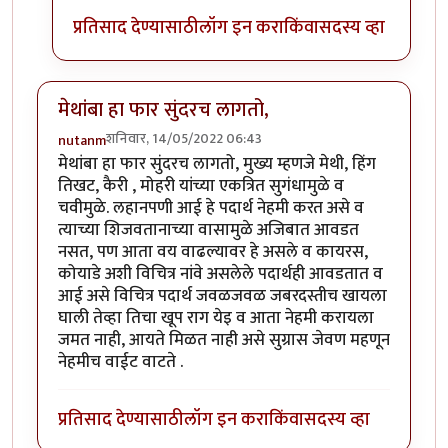
प्रतिसाद देण्यासाठी
लॉग इन करा
किंवा
सदस्य व्हा
मेथांबा हा फार सुंदरच लागतो,
शनिवार, 14/05/2022 06:43
nutanm
मेथांबा हा फार सुंदरच लागतो, मुख्य म्हणजे मेथी, हिंग
तिखट, कैरी , मोहरी यांच्या एकत्रित सुगंधामुळे व
चवीमुळे. लहानपणी आई हे पदार्थ नेहमी करत असे व
त्याच्या शिजवतानाच्या वासामुळे अजिबात आवडत
नसत, पण आता वय वाढल्यावर हे असले व कायरस,
कोयाडे अशी विचित्र नांवे असलेले पदार्थही आवडतात व
आई असे विचित्र पदार्थ जवळजवळ जबरदस्तीच खायला
घाली तेव्हा तिचा खूप राग येइ व आता नेहमी करायला
जमत नाही, आयते मिळत नाही असे सुग्रास जेवण महणून
नेहमीच वाईट वाटते .
प्रतिसाद देण्यासाठी
लॉग इन करा
किंवा
सदस्य व्हा