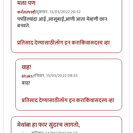
मला पण
शुक्रवार, 13/05/2022 20:52
कर्नलतपस्वी
पपहिल्यांदा आई ,सासूबाई,आणी आता मेव्हणी छान
बनवते.
प्रतिसाद देण्यासाठी
लॉग इन करा
किंवा
सदस्य व्हा
वाह!
रविवार, 15/05/2022 08:35
Bhakti
In reply to
मला पण
by
कर्नलतपस्वी
वाह!
प्रतिसाद देण्यासाठी
लॉग इन करा
किंवा
सदस्य व्हा
मेथांबा हा फार सुंदरच लागतो,