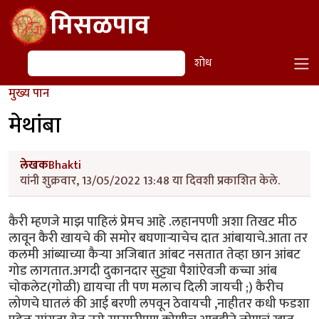
Skip to main content
मिसळपाव
शोध
शोध
मुख्य पान
मेथांबा
लेखक
Bhakti
यांनी शुक्रवार, 13/05/2022 13:48 या दिवशी प्रकाशित केले.
कैरी म्हणजे माझ पाहिलं प्रेमच आहे .लहानपणी अशा तिखट मीठ
लावून कैरी खायचे की समोर बघणाऱ्याचेच दात आंबायाचे.आता तर
कलमी आंब्याच्या कैऱ्या अजिबात आंबट नसतात तेव्हा छान आंबट
गोड लागतात.अगदी दुकानदार सुट्ट्या पैशांऐवजी कच्चा आंब
चोकलेट(गोळी) द्यायचा ती पण मलाच दिली जायची ;) कैरीच
लोणचे घातलं की आई बरणी लपवून ठेवायची ,नाहीतर कधी फडशा