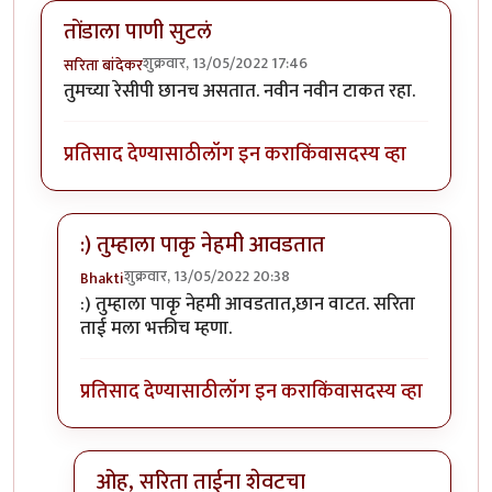
तोंडाला पाणी सुटलं
शुक्रवार, 13/05/2022 17:46
सरिता बांदेकर
तुमच्या रेसीपी छानच असतात. नवीन नवीन टाकत रहा.
प्रतिसाद देण्यासाठी
लॉग इन करा
किंवा
सदस्य व्हा
:) तुम्हाला पाकृ नेहमी आवडतात
शुक्रवार, 13/05/2022 20:38
Bhakti
In reply to
तोंडाला पाणी सुटलं
by
सरिता बांदेकर
:) तुम्हाला पाकृ नेहमी आवडतात,छान वाटत. सरिता
ताई मला भक्तीच म्हणा.
प्रतिसाद देण्यासाठी
लॉग इन करा
किंवा
सदस्य व्हा
ओह, सरिता ताईना शेवटचा