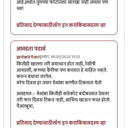
आहे.अर्थात तुमच्या फोटोतला सारखा नाही जमला पण
व्वा!
प्रतिसाद देण्यासाठी
लॉग इन करा
किंवा
सदस्य व्हा
आवडता पदार्थ
बुधवार, 18/05/2022 15:55
ज्ञानोबाचे पैजार
कितीही खाल्ला तरी समाधान होत नाही, रेशीपी
आवडली, कच्च्या कैरीचा पण करतात हे माहित नव्हते.
करुन बघावा लागेल.
बरेच दिवस हा तयार मेथांबा बरणीत टिकवता येतो
असहमत :- मेथांबा कितीही कडेकोट बंदोबस्तात ठेवला
तरी फार दिवस टिकत नाही, आधिच खाऊन फस्त होतो.
पैजारबुवा,
प्रतिसाद देण्यासाठी
लॉग इन करा
किंवा
सदस्य व्हा