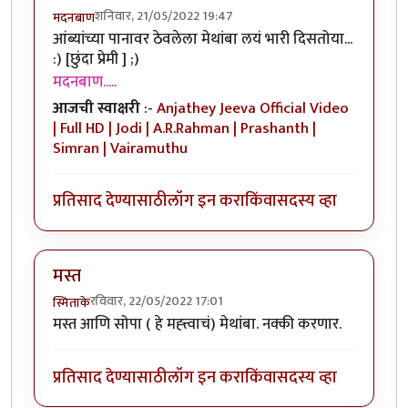
शनिवार, 21/05/2022 19:47
मदनबाण
आंब्यांच्या पानावर ठेवलेला मेथांबा लयं भारी दिसतोया...
:) [छुंदा प्रेमी ] ;)
मदनबाण.....
आजची स्वाक्षरी
:-
Anjathey Jeeva Official Video
| Full HD | Jodi | A.R.Rahman | Prashanth |
Simran | Vairamuthu
प्रतिसाद देण्यासाठी
लॉग इन करा
किंवा
सदस्य व्हा
मस्त
रविवार, 22/05/2022 17:01
स्मिताके
मस्त आणि सोपा ( हे मह्त्त्वाचं) मेथांबा. नक्की करणार.
प्रतिसाद देण्यासाठी
लॉग इन करा
किंवा
सदस्य व्हा