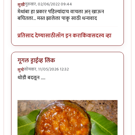
गुरुवार, 02/06/2022 09:44
सुखी
मेथांबा हा प्रकार पहिल्यांदाच वाचला अन् खाऊन
बघितला... मस्त झालेला पाकृ साठी धन्यवाद
प्रतिसाद देण्यासाठी
लॉग इन करा
किंवा
सदस्य व्हा
गूगल ड्राईव्ह लिंक
सोमवार, 11/05/2026 12:32
सुमो
थोडी बदलून .....