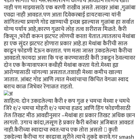
पडेल सांगता येत नसे.सासारीपण कोणीच आवडीने लोणचं खात
नाही पण माझ्यासाठे एक बरणी राखीव असते .साखर आंबा ,गुळांबा
एवढा नाही आवडत.पण आता दिवेकरबाई डायटवाल्या यांनी
सांगितल्या प्रमाणे गोड खाण्याची इच्छा झाल्यास गुळांबा हा सर्वात
योग्य पर्याय आहे,कारण गुळाचे लोह तत्व शरीरास मिळते. कैरी
किसून ,फोडी करून झटपट लोणची करता येतात.त्यातलाच मेथांबा
हा एक सुंदर झटपट होणारा प्रकार आहे.हा मेथांबा कैरीची साल
काढून फोडणी देऊन करतात. पण मला जास्त उकडलेल्या कैरीचा
आवडतो.फायदा असा कि पन्ह करण्यासाठी कैरी उकडून ठेवल्यावर
दोन एक कैऱ्यावापरून कधीही मेथांबा करता येतो.मेथ्या ह्या
आरोग्यासाठी चांगल्या असतात.तशाही मेथ्या कमीच खाल्या
जातात. आंबट गोड आणि त्यात मेथ्यांचाचा किंचित वेगळा स्वाद
बराच काळ जिभेवर रेंगाळत राहतो.
साहित्य: दोन उकडलेल्या कैरी १ कप गुळ १ चमचा मेथ्या १ चमचे
जिरे १/२ चमचा मोहरी १/२ चमचा हळद आणि हिंग फोडणीसाठी
तेल तिखट मीठ आवडीनुसार –मेथांबा हा प्रकार तिखट अधिक छान
लागतो. उगाच कांदा,लसूण हे प्रकार कैरी बरोबर अजिबात आवडतं
नाही.कैरीच्या स्वादाचा स्वत:चाच एक तोरा असतो  कृती
उकडेल्या कैरीचा गर काढावा.सुरीने त्याचे तुकडे करावे.गर smash