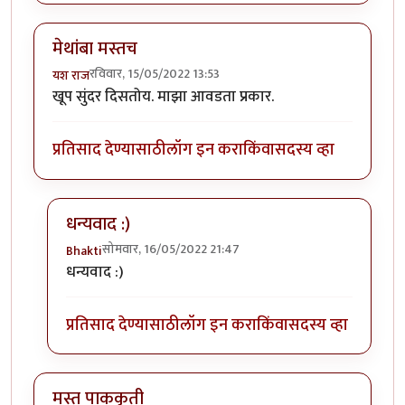
मेथांबा मस्तच
रविवार, 15/05/2022 13:53
यश राज
खूप सुंदर दिसतोय. माझा आवडता प्रकार.
प्रतिसाद देण्यासाठी
लॉग इन करा
किंवा
सदस्य व्हा
धन्यवाद :)
सोमवार, 16/05/2022 21:47
Bhakti
In reply to
मेथांबा मस्तच
by
यश राज
धन्यवाद :)
प्रतिसाद देण्यासाठी
लॉग इन करा
किंवा
सदस्य व्हा
मस्त पाककृती