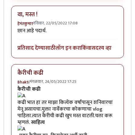
वा, मस्त !
रविवार, 22/05/2022 17:08
हेमंतकुमार
छान आहे पदार्थ.
प्रतिसाद देण्यासाठी
लॉग इन करा
किंवा
सदस्य व्हा
कैरीची कढी
मंगळवार, 24/05/2022 17:25
Bhakti
कैरीची कढी
कढी भात हा तर माझा कित्येक वर्षांपासून शनिवारचा
मेनू असायचा.मुक्ता नार्वेकर​चा कोकणाचा vlog
पाहिला.त्यात कैरीची कढी खुप मस्त वाटली.चला करू
म्हणलं.
साहित्य