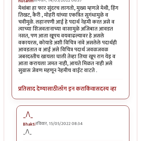
शनिवार, 14/05/2022 06:37
nutanm
मेथांबा हा फार सुंदरच लागतो, मुख्य म्हणजे मेथी, हिंग
तिखट, कैरी , मोहरी यांच्या एकत्रित सुगंधामुळे व
चवीमुळे. लहानपणी आई हे पदार्थ नेहमी करत असे व
त्याच्या शिजवतानाच्या वासामुळे अजिबात आवडत
नसत, पण आता खूपच वयवाढल्यावर हे असले
वकायरस, कोयाडे अशी विचित्र नांवे असलेले पदार्थही
आवडतात व आई असे विचित्र पदार्थ जवळजवळ
जबरदस्तीच खायला घाली तेव्हा तिचा खूप राग येइ व
आता करायला जमत नाही, आयते मिळत नाही असे
सुग्रास जेवण महणून नेहमीच वाईट वाटते .
प्रतिसाद देण्यासाठी
लॉग इन करा
किंवा
सदस्य व्हा
_/\_
रविवार, 15/05/2022 08:34
Bhakti
In reply to
मेथांबा हा फार सुंदरच लागतो,
by
nutanm
_/\_