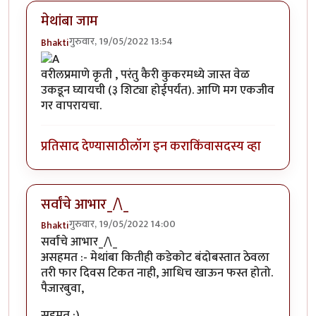
मेथांबा जाम
गुरुवार, 19/05/2022 13:54
Bhakti
वरीलप्रमाणे कृती , परंतु कैरी कुकरमध्ये जास्त वेळ
उकडून घ्यायची (३ शिट्या होईपर्यंत). आणि मग एकजीव
गर वापरायचा.
प्रतिसाद देण्यासाठी
लॉग इन करा
किंवा
सदस्य व्हा
सर्वांचे आभार_/\_
गुरुवार, 19/05/2022 14:00
Bhakti
सर्वांचे आभार_/\_
असहमत :- मेथांबा कितीही कडेकोट बंदोबस्तात ठेवला
तरी फार दिवस टिकत नाही, आधिच खाऊन फस्त होतो.
पैजारबुवा,
सहमत :)