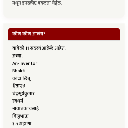
मधून इनस्क्रीप्ट बदलता येईल.
कोण कोण आलंय?
यावेळी 11 सदस्यं आलेले आहेत.
अभ्या..
An-inventor
Bhakti
कांदा लिंबू
श्वेता२४
चंद्रसूर्यकुमार
स्वधर्म
नावातकायआहे
विजुभाऊ
१.५ शहाणा