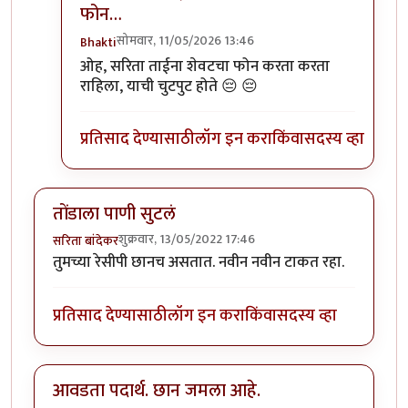
फोन…
सोमवार, 11/05/2026 13:46
Bhakti
In reply to
:) तुम्हाला पाकृ नेहमी आवडतात
by
Bhakti
ओह, सरिता ताईना शेवटचा फोन करता करता
राहिला, याची चुटपुट होते 😔 😔
प्रतिसाद देण्यासाठी
लॉग इन करा
किंवा
सदस्य व्हा
तोंडाला पाणी सुटलं
शुक्रवार, 13/05/2022 17:46
सरिता बांदेकर
तुमच्या रेसीपी छानच असतात. नवीन नवीन टाकत रहा.
प्रतिसाद देण्यासाठी
लॉग इन करा
किंवा
सदस्य व्हा
आवडता पदार्थ. छान जमला आहे.