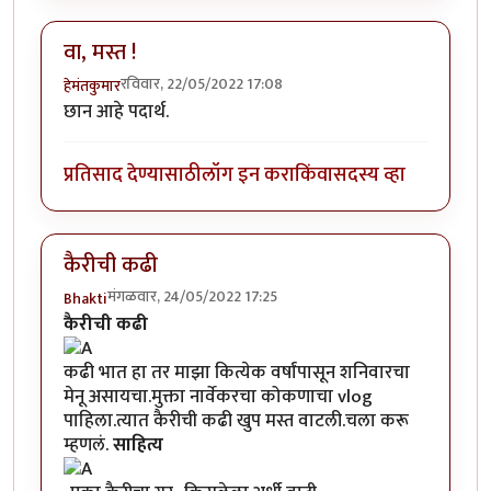
वा, मस्त !
रविवार, 22/05/2022 17:08
हेमंतकुमार
छान आहे पदार्थ.
प्रतिसाद देण्यासाठी
लॉग इन करा
किंवा
सदस्य व्हा
कैरीची कढी
मंगळवार, 24/05/2022 17:25
Bhakti
कैरीची कढी
कढी भात हा तर माझा कित्येक वर्षांपासून शनिवारचा
मेनू असायचा.मुक्ता नार्वेकर​चा कोकणाचा vlog
पाहिला.त्यात कैरीची कढी खुप मस्त वाटली.चला करू
म्हणलं.
साहित्य