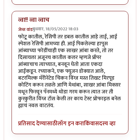
व्वा!! व्वा व्वाच
बुधवार, 18/05/2022 18:03
जेम्स वांड
फोटू कातील, रेसिपी तर डबल कातील आहे ताई, आई
स्पेशल रेसिपी आमच्या ही. आई पिकलेल्या हापूस
आंब्याच्या फोडींचाही एक साखर आंबा करते, तो तर
दिसायला अजूनच कातील कलर म्हणजे प्रॉपर
आंब्याचाच त्याच्यात, बनवून घेतो आता एकदा
आईकडून. रच्याकने, एक फ्युजन डोक्यात आले,
बटरमिल्क मॅरीनेटेड चिकन विंग्ज मस्त तिखट मिरपूड
कोटिंग करून तळले आणि मेथांबा, साखर आंबा मिक्सर
मधून फिरवून पॅनमध्ये थोडा गरम करून त्यात जर ती
कुरकुरीत विंग्ज टॉस केली तर काय टेस्ट प्रोफाइल बनेल
ह्याचं नवल वाटतंय.
प्रतिसाद देण्यासाठी
लॉग इन करा
किंवा
सदस्य व्हा