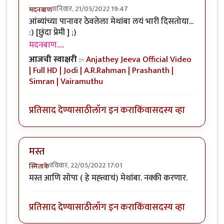
शनिवार, 21/05/2022 19:47
मदनबाण
आंब्यांच्या पानावर ठेवलेला मेथांबा लयं भारी दिसतोया...
:) [छुंदा प्रेमी ] ;)
मदनबाण.....
आजची स्वाक्षरी
:-
Anjathey Jeeva Official Video
| Full HD | Jodi | A.R.Rahman | Prashanth |
Simran | Vairamuthu
प्रतिसाद देण्यासाठी
लॉग इन करा
किंवा
सदस्य व्हा
मस्त
रविवार, 22/05/2022 17:01
स्मिताके
मस्त आणि सोपा ( हे मह्त्त्वाचं) मेथांबा. नक्की करणार.
प्रतिसाद देण्यासाठी
लॉग इन करा
किंवा
सदस्य व्हा