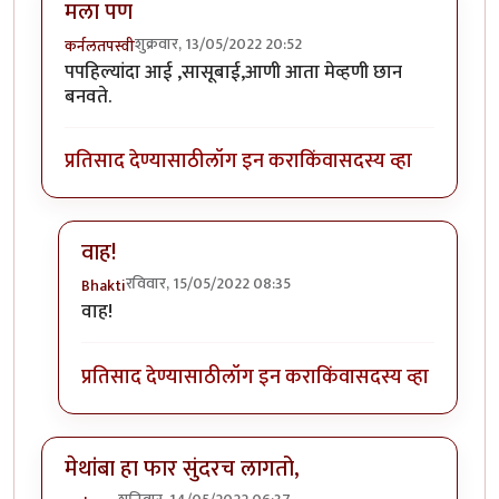
मला पण
शुक्रवार, 13/05/2022 20:52
कर्नलतपस्वी
पपहिल्यांदा आई ,सासूबाई,आणी आता मेव्हणी छान
बनवते.
प्रतिसाद देण्यासाठी
लॉग इन करा
किंवा
सदस्य व्हा
वाह!
रविवार, 15/05/2022 08:35
Bhakti
In reply to
मला पण
by
कर्नलतपस्वी
वाह!
प्रतिसाद देण्यासाठी
लॉग इन करा
किंवा
सदस्य व्हा
मेथांबा हा फार सुंदरच लागतो,