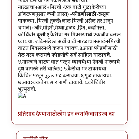
-एका कैरीचा गर -किसलेला अर्धी वाटी
नारळाचा+आलं+मिरची -एक वाटी गुळ(कैरीच्या​
आंबटपणनुसार कमी जास्त) -
फोडणीसाठी
-लसूण
पाकळ्या, मिरची तुकडे(लाल मिरची असेल तर अजून
चांगलं)+जीरे,मोहरी,मेथ्या,हळद ,हिंग, कढीपत्ता,
कोथिंबीर
कृती
१.कैरीचा गर मिक्सरमध्ये एकजीव करून
घ्यायचा. २.किसलेला अर्धी वाटी नारळाचा+आलं+मिरची
वाटत मिक्सरमध्ये करून घ्यायचं. ३.आता फोडणीसाठी
तेल गरम करायचे फोडणीचे सर्व साहित्य घालायचे.
४.नारळाचे वाटण यात परतून घ्यायचे(या ऐवजी नारळाचे
दूध वापरले तरी चालेल.) ५.कैरीचा गर टाकायचा
किंचित परतून ,gas मंद करायचा. ६.गुळ टाकायचा.
७.आवश्यकतेनचसार पाणी टाकावे. ८.कोथिंबीर
भुरभुरावी.
प्रतिसाद देण्यासाठी
लॉग इन करा
किंवा
सदस्य व्हा