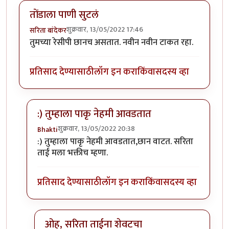
तोंडाला पाणी सुटलं
शुक्रवार, 13/05/2022 17:46
सरिता बांदेकर
तुमच्या रेसीपी छानच असतात. नवीन नवीन टाकत रहा.
प्रतिसाद देण्यासाठी
लॉग इन करा
किंवा
सदस्य व्हा
:) तुम्हाला पाकृ नेहमी आवडतात
शुक्रवार, 13/05/2022 20:38
Bhakti
In reply to
तोंडाला पाणी सुटलं
by
सरिता बांदेकर
:) तुम्हाला पाकृ नेहमी आवडतात,छान वाटत. सरिता
ताई मला भक्तीच म्हणा.
प्रतिसाद देण्यासाठी
लॉग इन करा
किंवा
सदस्य व्हा
ओह, सरिता ताईना शेवटचा