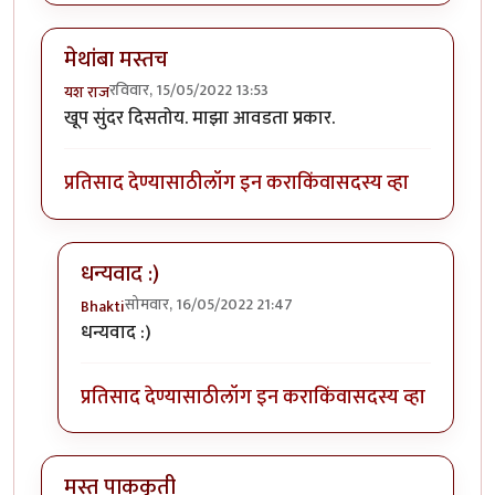
मेथांबा मस्तच
रविवार, 15/05/2022 13:53
यश राज
खूप सुंदर दिसतोय. माझा आवडता प्रकार.
प्रतिसाद देण्यासाठी
लॉग इन करा
किंवा
सदस्य व्हा
धन्यवाद :)
सोमवार, 16/05/2022 21:47
Bhakti
In reply to
मेथांबा मस्तच
by
यश राज
धन्यवाद :)
प्रतिसाद देण्यासाठी
लॉग इन करा
किंवा
सदस्य व्हा
मस्त पाककृती