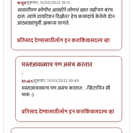
शुक्रवार, 13/05/2022 18:12
कंजूस
सासारीपण कोणीच आवडीने लोणचं खात नाही
मग बरंच
दालं .त्यांचे डायटिशन दिक्षीत? हेच करवंदांचे केलेले दोन
आठवड्यांपूर्वी. झकास लागते.
प्रतिसाद देण्यासाठी
लॉग इन करा
किंवा
सदस्य व्हा
मस्त!आवळ्याच पण असंच करतात
.
शुक्रवार, 13/05/2022 20:40
Bhakti
In reply to
आवडता पदार्थ. छान जमला आहे.
by
कंजूस
मस्त!आवळ्याच पण असंच करतात . -व्हिटामिन सी
भक्त :)
प्रतिसाद देण्यासाठी
लॉग इन करा
किंवा
सदस्य व्हा