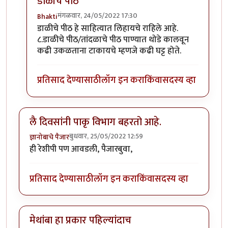
डाळीचे पीठ
मंगळवार, 24/05/2022 17:30
Bhakti
In reply to
कैरीची कढी
by
Bhakti
डाळीचे पीठ हे साहित्यात लिहायचे राहिले आहे.
८.डाळीचे पीठ/तांदळाचे पीठ पाण्यात थोडे कालवून
कढी उकळताना टाकायचे म्हणजे कढी घट्ट होते.
प्रतिसाद देण्यासाठी
लॉग इन करा
किंवा
सदस्य व्हा
लै दिवसांनी पाकृ विभाग बहरतो आहे.
बुधवार, 25/05/2022 12:59
ज्ञानोबाचे पैजार
ही रेशीपी पण आवडली, पैजारबुवा,
प्रतिसाद देण्यासाठी
लॉग इन करा
किंवा
सदस्य व्हा
मेथांबा हा प्रकार पहिल्यांदाच