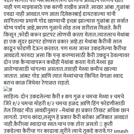
पडेल सांगता येत नसे.सासारीपण कोणीच आवडीने लोणचं खात
नाही पण माझ्यासाठे एक बरणी राखीव असते .साखर आंबा ,गुळांबा
एवढा नाही आवडत.पण आता दिवेकरबाई डायटवाल्या यांनी
सांगितल्या प्रमाणे गोड खाण्याची इच्छा झाल्यास गुळांबा हा सर्वात
योग्य पर्याय आहे,कारण गुळाचे लोह तत्व शरीरास मिळते. कैरी
किसून ,फोडी करून झटपट लोणची करता येतात.त्यातलाच मेथांबा
हा एक सुंदर झटपट होणारा प्रकार आहे.हा मेथांबा कैरीची साल
काढून फोडणी देऊन करतात. पण मला जास्त उकडलेल्या कैरीचा
आवडतो.फायदा असा कि पन्ह करण्यासाठी कैरी उकडून ठेवल्यावर
दोन एक कैऱ्यावापरून कधीही मेथांबा करता येतो.मेथ्या ह्या
आरोग्यासाठी चांगल्या असतात.तशाही मेथ्या कमीच खाल्या
जातात. आंबट गोड आणि त्यात मेथ्यांचाचा किंचित वेगळा स्वाद
बराच काळ जिभेवर रेंगाळत राहतो.
साहित्य: दोन उकडलेल्या कैरी १ कप गुळ १ चमचा मेथ्या १ चमचे
जिरे १/२ चमचा मोहरी १/२ चमचा हळद आणि हिंग फोडणीसाठी
तेल तिखट मीठ आवडीनुसार –मेथांबा हा प्रकार तिखट अधिक छान
लागतो. उगाच कांदा,लसूण हे प्रकार कैरी बरोबर अजिबात आवडतं
नाही.कैरीच्या स्वादाचा स्वत:चाच एक तोरा असतो  कृती
उकडेल्या कैरीचा गर काढावा.सुरीने त्याचे तुकडे करावे.गर smash