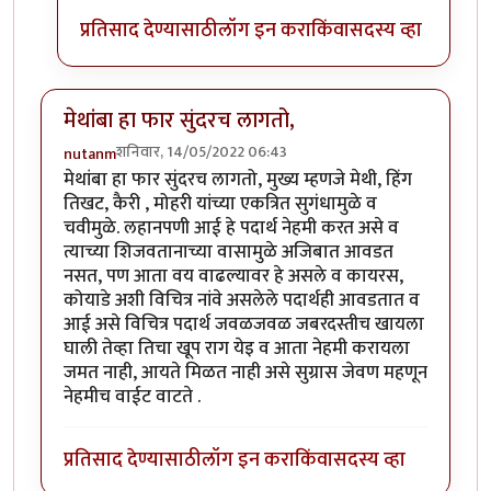
प्रतिसाद देण्यासाठी
लॉग इन करा
किंवा
सदस्य व्हा
मेथांबा हा फार सुंदरच लागतो,
शनिवार, 14/05/2022 06:43
nutanm
मेथांबा हा फार सुंदरच लागतो, मुख्य म्हणजे मेथी, हिंग
तिखट, कैरी , मोहरी यांच्या एकत्रित सुगंधामुळे व
चवीमुळे. लहानपणी आई हे पदार्थ नेहमी करत असे व
त्याच्या शिजवतानाच्या वासामुळे अजिबात आवडत
नसत, पण आता वय वाढल्यावर हे असले व कायरस,
कोयाडे अशी विचित्र नांवे असलेले पदार्थही आवडतात व
आई असे विचित्र पदार्थ जवळजवळ जबरदस्तीच खायला
घाली तेव्हा तिचा खूप राग येइ व आता नेहमी करायला
जमत नाही, आयते मिळत नाही असे सुग्रास जेवण महणून
नेहमीच वाईट वाटते .
प्रतिसाद देण्यासाठी
लॉग इन करा
किंवा
सदस्य व्हा