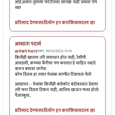
आहे.अर्थात तुमच्या फोटोतला सारखा नाही जमला पण
व्वा!
प्रतिसाद देण्यासाठी
लॉग इन करा
किंवा
सदस्य व्हा
आवडता पदार्थ
बुधवार, 18/05/2022 15:55
ज्ञानोबाचे पैजार
कितीही खाल्ला तरी समाधान होत नाही, रेशीपी
आवडली, कच्च्या कैरीचा पण करतात हे माहित नव्हते.
करुन बघावा लागेल.
बरेच दिवस हा तयार मेथांबा बरणीत टिकवता येतो
असहमत :- मेथांबा कितीही कडेकोट बंदोबस्तात ठेवला
तरी फार दिवस टिकत नाही, आधिच खाऊन फस्त होतो.
पैजारबुवा,
प्रतिसाद देण्यासाठी
लॉग इन करा
किंवा
सदस्य व्हा