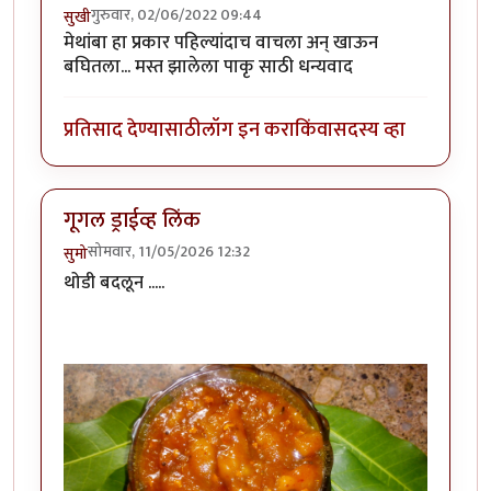
गुरुवार, 02/06/2022 09:44
सुखी
मेथांबा हा प्रकार पहिल्यांदाच वाचला अन् खाऊन
बघितला... मस्त झालेला पाकृ साठी धन्यवाद
प्रतिसाद देण्यासाठी
लॉग इन करा
किंवा
सदस्य व्हा
गूगल ड्राईव्ह लिंक
सोमवार, 11/05/2026 12:32
सुमो
थोडी बदलून .....