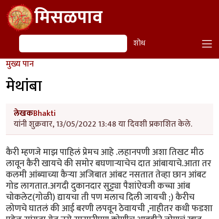
Skip to main content
मिसळपाव
शोध
शोध
मुख्य पान
मेथांबा
लेखक
Bhakti
यांनी शुक्रवार, 13/05/2022 13:48 या दिवशी प्रकाशित केले.
कैरी म्हणजे माझ पाहिलं प्रेमच आहे .लहानपणी अशा तिखट मीठ
लावून कैरी खायचे की समोर बघणाऱ्याचेच दात आंबायाचे.आता तर
कलमी आंब्याच्या कैऱ्या अजिबात आंबट नसतात तेव्हा छान आंबट
गोड लागतात.अगदी दुकानदार सुट्ट्या पैशांऐवजी कच्चा आंब
चोकलेट(गोळी) द्यायचा ती पण मलाच दिली जायची ;) कैरीच
लोणचे घातलं की आई बरणी लपवून ठेवायची ,नाहीतर कधी फडशा