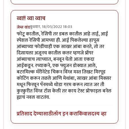
व्वा!! व्वा व्वाच
बुधवार, 18/05/2022 18:03
जेम्स वांड
फोटू कातील, रेसिपी तर डबल कातील आहे ताई, आई
स्पेशल रेसिपी आमच्या ही. आई पिकलेल्या हापूस
आंब्याच्या फोडींचाही एक साखर आंबा करते, तो तर
दिसायला अजूनच कातील कलर म्हणजे प्रॉपर
आंब्याचाच त्याच्यात, बनवून घेतो आता एकदा
आईकडून. रच्याकने, एक फ्युजन डोक्यात आले,
बटरमिल्क मॅरीनेटेड चिकन विंग्ज मस्त तिखट मिरपूड
कोटिंग करून तळले आणि मेथांबा, साखर आंबा मिक्सर
मधून फिरवून पॅनमध्ये थोडा गरम करून त्यात जर ती
कुरकुरीत विंग्ज टॉस केली तर काय टेस्ट प्रोफाइल बनेल
ह्याचं नवल वाटतंय.
प्रतिसाद देण्यासाठी
लॉग इन करा
किंवा
सदस्य व्हा