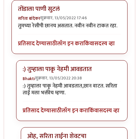
तोंडाला पाणी सुटलं
शुक्रवार, 13/05/2022 17:46
सरिता बांदेकर
तुमच्या रेसीपी छानच असतात. नवीन नवीन टाकत रहा.
प्रतिसाद देण्यासाठी
लॉग इन करा
किंवा
सदस्य व्हा
:) तुम्हाला पाकृ नेहमी आवडतात
शुक्रवार, 13/05/2022 20:38
Bhakti
In reply to
तोंडाला पाणी सुटलं
by
सरिता बांदेकर
:) तुम्हाला पाकृ नेहमी आवडतात,छान वाटत. सरिता
ताई मला भक्तीच म्हणा.
प्रतिसाद देण्यासाठी
लॉग इन करा
किंवा
सदस्य व्हा
ओह, सरिता ताईना शेवटचा