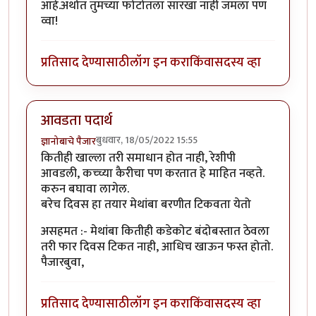
आहे.अर्थात तुमच्या फोटोतला सारखा नाही जमला पण
व्वा!
प्रतिसाद देण्यासाठी
लॉग इन करा
किंवा
सदस्य व्हा
आवडता पदार्थ
बुधवार, 18/05/2022 15:55
ज्ञानोबाचे पैजार
कितीही खाल्ला तरी समाधान होत नाही, रेशीपी
आवडली, कच्च्या कैरीचा पण करतात हे माहित नव्हते.
करुन बघावा लागेल.
बरेच दिवस हा तयार मेथांबा बरणीत टिकवता येतो
असहमत :- मेथांबा कितीही कडेकोट बंदोबस्तात ठेवला
तरी फार दिवस टिकत नाही, आधिच खाऊन फस्त होतो.
पैजारबुवा,
प्रतिसाद देण्यासाठी
लॉग इन करा
किंवा
सदस्य व्हा