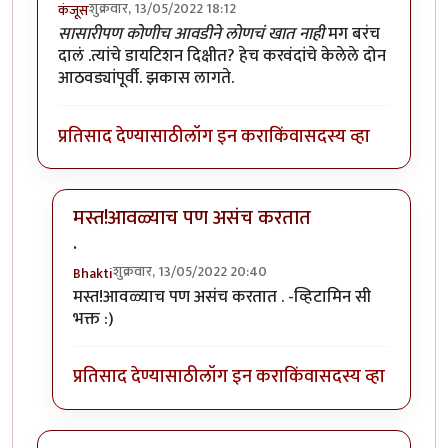
शुक्रवार, 13/05/2022 18:12
कंजूस
सासारीपण कोणीच आवडीने लोणचं खात नाही
मग बरंच
दालं .त्यांचे डायटिशन दिक्षीत? हेच करवंदांचे केलेले दोन
आठवड्यांपूर्वी. झकास लागते.
प्रतिसाद देण्यासाठी
लॉग इन करा
किंवा
सदस्य व्हा
मस्त!आवळ्याच पण असंच करतात
.
शुक्रवार, 13/05/2022 20:40
Bhakti
In reply to
आवडता पदार्थ. छान जमला आहे.
by
कंजूस
मस्त!आवळ्याच पण असंच करतात . -व्हिटामिन सी
भक्त :)
प्रतिसाद देण्यासाठी
लॉग इन करा
किंवा
सदस्य व्हा