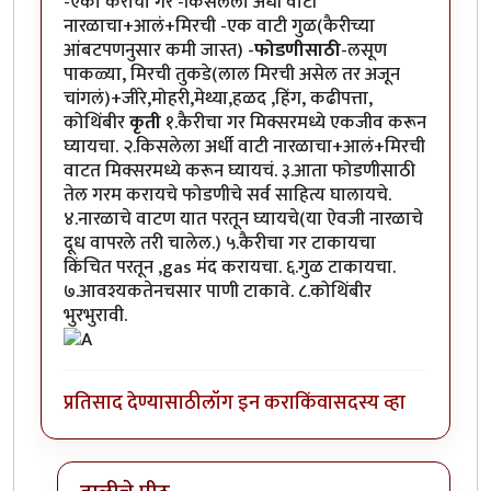
-एका कैरीचा गर -किसलेला अर्धी वाटी
नारळाचा+आलं+मिरची -एक वाटी गुळ(कैरीच्या​
आंबटपणनुसार कमी जास्त) -
फोडणीसाठी
-लसूण
पाकळ्या, मिरची तुकडे(लाल मिरची असेल तर अजून
चांगलं)+जीरे,मोहरी,मेथ्या,हळद ,हिंग, कढीपत्ता,
कोथिंबीर
कृती
१.कैरीचा गर मिक्सरमध्ये एकजीव करून
घ्यायचा. २.किसलेला अर्धी वाटी नारळाचा+आलं+मिरची
वाटत मिक्सरमध्ये करून घ्यायचं. ३.आता फोडणीसाठी
तेल गरम करायचे फोडणीचे सर्व साहित्य घालायचे.
४.नारळाचे वाटण यात परतून घ्यायचे(या ऐवजी नारळाचे
दूध वापरले तरी चालेल.) ५.कैरीचा गर टाकायचा
किंचित परतून ,gas मंद करायचा. ६.गुळ टाकायचा.
७.आवश्यकतेनचसार पाणी टाकावे. ८.कोथिंबीर
भुरभुरावी.
प्रतिसाद देण्यासाठी
लॉग इन करा
किंवा
सदस्य व्हा