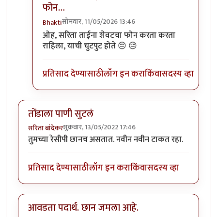
फोन…
सोमवार, 11/05/2026 13:46
Bhakti
In reply to
:) तुम्हाला पाकृ नेहमी आवडतात
by
Bhakti
ओह, सरिता ताईना शेवटचा फोन करता करता
राहिला, याची चुटपुट होते 😔 😔
प्रतिसाद देण्यासाठी
लॉग इन करा
किंवा
सदस्य व्हा
तोंडाला पाणी सुटलं
शुक्रवार, 13/05/2022 17:46
सरिता बांदेकर
तुमच्या रेसीपी छानच असतात. नवीन नवीन टाकत रहा.
प्रतिसाद देण्यासाठी
लॉग इन करा
किंवा
सदस्य व्हा
आवडता पदार्थ. छान जमला आहे.