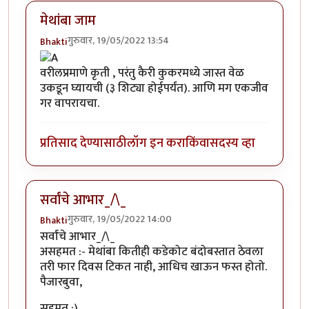
मेथांबा जाम
गुरुवार, 19/05/2022 13:54
Bhakti
वरीलप्रमाणे कृती , परंतु कैरी कुकरमध्ये जास्त वेळ
उकडून घ्यायची (३ शिट्या होईपर्यंत). आणि मग एकजीव
गर वापरायचा.
प्रतिसाद देण्यासाठी
लॉग इन करा
किंवा
सदस्य व्हा
सर्वांचे आभार_/\_
गुरुवार, 19/05/2022 14:00
Bhakti
सर्वांचे आभार_/\_
असहमत :- मेथांबा कितीही कडेकोट बंदोबस्तात ठेवला
तरी फार दिवस टिकत नाही, आधिच खाऊन फस्त होतो.
पैजारबुवा,
सहमत :)