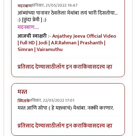
शनिवार, 21/05/2022 19:47
मदनबाण
आंब्यांच्या पानावर ठेवलेला मेथांबा लयं भारी दिसतोया...
:) [छुंदा प्रेमी ] ;)
मदनबाण.....
आजची स्वाक्षरी
:-
Anjathey Jeeva Official Video
| Full HD | Jodi | A.R.Rahman | Prashanth |
Simran | Vairamuthu
प्रतिसाद देण्यासाठी
लॉग इन करा
किंवा
सदस्य व्हा
मस्त
रविवार, 22/05/2022 17:01
स्मिताके
मस्त आणि सोपा ( हे मह्त्त्वाचं) मेथांबा. नक्की करणार.
प्रतिसाद देण्यासाठी
लॉग इन करा
किंवा
सदस्य व्हा