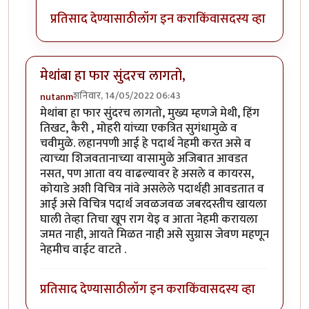
प्रतिसाद देण्यासाठी
लॉग इन करा
किंवा
सदस्य व्हा
मेथांबा हा फार सुंदरच लागतो,
शनिवार, 14/05/2022 06:43
nutanm
मेथांबा हा फार सुंदरच लागतो, मुख्य म्हणजे मेथी, हिंग
तिखट, कैरी , मोहरी यांच्या एकत्रित सुगंधामुळे व
चवीमुळे. लहानपणी आई हे पदार्थ नेहमी करत असे व
त्याच्या शिजवतानाच्या वासामुळे अजिबात आवडत
नसत, पण आता वय वाढल्यावर हे असले व कायरस,
कोयाडे अशी विचित्र नांवे असलेले पदार्थही आवडतात व
आई असे विचित्र पदार्थ जवळजवळ जबरदस्तीच खायला
घाली तेव्हा तिचा खूप राग येइ व आता नेहमी करायला
जमत नाही, आयते मिळत नाही असे सुग्रास जेवण महणून
नेहमीच वाईट वाटते .
प्रतिसाद देण्यासाठी
लॉग इन करा
किंवा
सदस्य व्हा