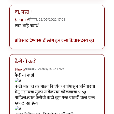
वा, मस्त !
रविवार, 22/05/2022 17:08
हेमंतकुमार
छान आहे पदार्थ.
प्रतिसाद देण्यासाठी
लॉग इन करा
किंवा
सदस्य व्हा
कैरीची कढी
मंगळवार, 24/05/2022 17:25
Bhakti
कैरीची कढी
कढी भात हा तर माझा कित्येक वर्षांपासून शनिवारचा
मेनू असायचा.मुक्ता नार्वेकर​चा कोकणाचा vlog
पाहिला.त्यात कैरीची कढी खुप मस्त वाटली.चला करू
म्हणलं.
साहित्य