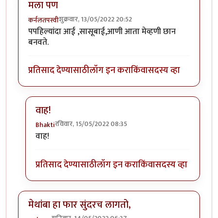
मला पण
शुक्रवार, 13/05/2022 20:52
कर्नलतपस्वी
पपहिल्यांदा आई ,सासूबाई,आणी आता मेव्हणी छान
बनवते.
प्रतिसाद देण्यासाठी
लॉग इन करा
किंवा
सदस्य व्हा
वाह!
रविवार, 15/05/2022 08:35
Bhakti
In reply to
मला पण
by
कर्नलतपस्वी
वाह!
प्रतिसाद देण्यासाठी
लॉग इन करा
किंवा
सदस्य व्हा
मेथांबा हा फार सुंदरच लागतो,