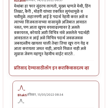
शनिवार, 14/05/2022 06:37
nutanm
मेथांबा हा फार सुंदरच लागतो, मुख्य म्हणजे मेथी, हिंग
तिखट, कैरी , मोहरी यांच्या एकत्रित सुगंधामुळे व
चवीमुळे. लहानपणी आई हे पदार्थ नेहमी करत असे व
त्याच्या शिजवतानाच्या वासामुळे अजिबात आवडत
नसत, पण आता खूपच वयवाढल्यावर हे असले
वकायरस, कोयाडे अशी विचित्र नांवे असलेले पदार्थही
आवडतात व आई असे विचित्र पदार्थ जवळजवळ
जबरदस्तीच खायला घाली तेव्हा तिचा खूप राग येइ व
आता करायला जमत नाही, आयते मिळत नाही असे
सुग्रास जेवण महणून नेहमीच वाईट वाटते .
प्रतिसाद देण्यासाठी
लॉग इन करा
किंवा
सदस्य व्हा
_/\_
रविवार, 15/05/2022 08:34
Bhakti
In reply to
मेथांबा हा फार सुंदरच लागतो,
by
nutanm
_/\_