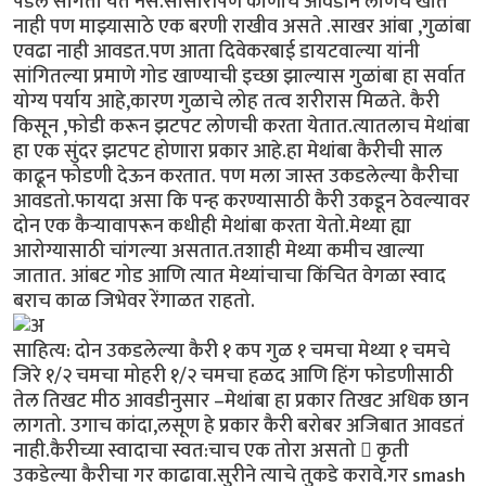
पडेल सांगता येत नसे.सासारीपण कोणीच आवडीने लोणचं खात
नाही पण माझ्यासाठे एक बरणी राखीव असते .साखर आंबा ,गुळांबा
एवढा नाही आवडत.पण आता दिवेकरबाई डायटवाल्या यांनी
सांगितल्या प्रमाणे गोड खाण्याची इच्छा झाल्यास गुळांबा हा सर्वात
योग्य पर्याय आहे,कारण गुळाचे लोह तत्व शरीरास मिळते. कैरी
किसून ,फोडी करून झटपट लोणची करता येतात.त्यातलाच मेथांबा
हा एक सुंदर झटपट होणारा प्रकार आहे.हा मेथांबा कैरीची साल
काढून फोडणी देऊन करतात. पण मला जास्त उकडलेल्या कैरीचा
आवडतो.फायदा असा कि पन्ह करण्यासाठी कैरी उकडून ठेवल्यावर
दोन एक कैऱ्यावापरून कधीही मेथांबा करता येतो.मेथ्या ह्या
आरोग्यासाठी चांगल्या असतात.तशाही मेथ्या कमीच खाल्या
जातात. आंबट गोड आणि त्यात मेथ्यांचाचा किंचित वेगळा स्वाद
बराच काळ जिभेवर रेंगाळत राहतो.
साहित्य: दोन उकडलेल्या कैरी १ कप गुळ १ चमचा मेथ्या १ चमचे
जिरे १/२ चमचा मोहरी १/२ चमचा हळद आणि हिंग फोडणीसाठी
तेल तिखट मीठ आवडीनुसार –मेथांबा हा प्रकार तिखट अधिक छान
लागतो. उगाच कांदा,लसूण हे प्रकार कैरी बरोबर अजिबात आवडतं
नाही.कैरीच्या स्वादाचा स्वत:चाच एक तोरा असतो  कृती
उकडेल्या कैरीचा गर काढावा.सुरीने त्याचे तुकडे करावे.गर smash