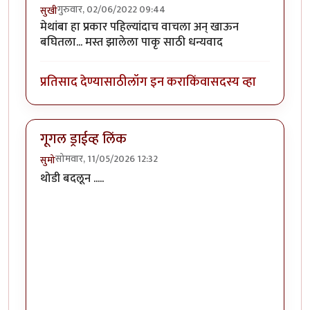
गुरुवार, 02/06/2022 09:44
सुखी
मेथांबा हा प्रकार पहिल्यांदाच वाचला अन् खाऊन
बघितला... मस्त झालेला पाकृ साठी धन्यवाद
प्रतिसाद देण्यासाठी
लॉग इन करा
किंवा
सदस्य व्हा
गूगल ड्राईव्ह लिंक
सोमवार, 11/05/2026 12:32
सुमो
थोडी बदलून .....