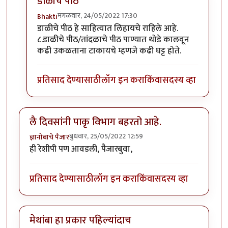
डाळीचे पीठ
मंगळवार, 24/05/2022 17:30
Bhakti
In reply to
कैरीची कढी
by
Bhakti
डाळीचे पीठ हे साहित्यात लिहायचे राहिले आहे.
८.डाळीचे पीठ/तांदळाचे पीठ पाण्यात थोडे कालवून
कढी उकळताना टाकायचे म्हणजे कढी घट्ट होते.
प्रतिसाद देण्यासाठी
लॉग इन करा
किंवा
सदस्य व्हा
लै दिवसांनी पाकृ विभाग बहरतो आहे.
बुधवार, 25/05/2022 12:59
ज्ञानोबाचे पैजार
ही रेशीपी पण आवडली, पैजारबुवा,
प्रतिसाद देण्यासाठी
लॉग इन करा
किंवा
सदस्य व्हा
मेथांबा हा प्रकार पहिल्यांदाच