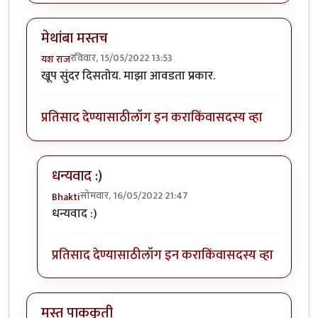
मेथांबा मस्तच
रविवार, 15/05/2022 13:53
यश राज
खूप सुंदर दिसतोय. माझा आवडता प्रकार.
प्रतिसाद देण्यासाठी
लॉग इन करा
किंवा
सदस्य व्हा
धन्यवाद :)
सोमवार, 16/05/2022 21:47
Bhakti
In reply to
मेथांबा मस्तच
by
यश राज
धन्यवाद :)
प्रतिसाद देण्यासाठी
लॉग इन करा
किंवा
सदस्य व्हा
मस्त पाककृती