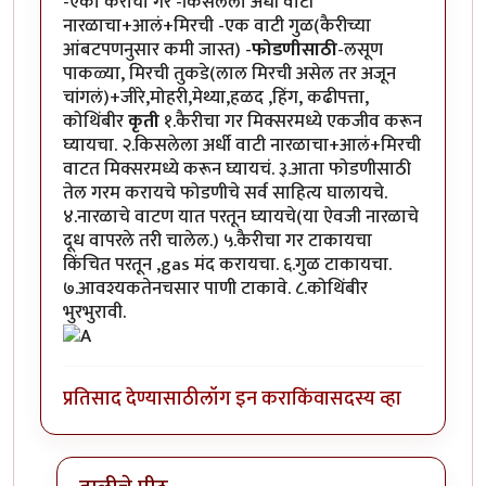
-एका कैरीचा गर -किसलेला अर्धी वाटी
नारळाचा+आलं+मिरची -एक वाटी गुळ(कैरीच्या​
आंबटपणनुसार कमी जास्त) -
फोडणीसाठी
-लसूण
पाकळ्या, मिरची तुकडे(लाल मिरची असेल तर अजून
चांगलं)+जीरे,मोहरी,मेथ्या,हळद ,हिंग, कढीपत्ता,
कोथिंबीर
कृती
१.कैरीचा गर मिक्सरमध्ये एकजीव करून
घ्यायचा. २.किसलेला अर्धी वाटी नारळाचा+आलं+मिरची
वाटत मिक्सरमध्ये करून घ्यायचं. ३.आता फोडणीसाठी
तेल गरम करायचे फोडणीचे सर्व साहित्य घालायचे.
४.नारळाचे वाटण यात परतून घ्यायचे(या ऐवजी नारळाचे
दूध वापरले तरी चालेल.) ५.कैरीचा गर टाकायचा
किंचित परतून ,gas मंद करायचा. ६.गुळ टाकायचा.
७.आवश्यकतेनचसार पाणी टाकावे. ८.कोथिंबीर
भुरभुरावी.
प्रतिसाद देण्यासाठी
लॉग इन करा
किंवा
सदस्य व्हा