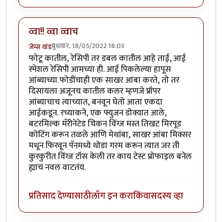
व्वा!! व्वा व्वाच
बुधवार, 18/05/2022 18:03
जेम्स वांड
फोटू कातील, रेसिपी तर डबल कातील आहे ताई, आई
स्पेशल रेसिपी आमच्या ही. आई पिकलेल्या हापूस
आंब्याच्या फोडींचाही एक साखर आंबा करते, तो तर
दिसायला अजूनच कातील कलर म्हणजे प्रॉपर
आंब्याचाच त्याच्यात, बनवून घेतो आता एकदा
आईकडून. रच्याकने, एक फ्युजन डोक्यात आले,
बटरमिल्क मॅरीनेटेड चिकन विंग्ज मस्त तिखट मिरपूड
कोटिंग करून तळले आणि मेथांबा, साखर आंबा मिक्सर
मधून फिरवून पॅनमध्ये थोडा गरम करून त्यात जर ती
कुरकुरीत विंग्ज टॉस केली तर काय टेस्ट प्रोफाइल बनेल
ह्याचं नवल वाटतंय.
प्रतिसाद देण्यासाठी
लॉग इन करा
किंवा
सदस्य व्हा