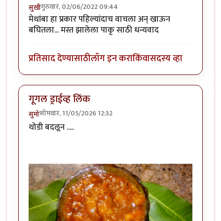
गुरुवार, 02/06/2022 09:44
सुखी
मेथांबा हा प्रकार पहिल्यांदाच वाचला अन् खाऊन
बघितला... मस्त झालेला पाकृ साठी धन्यवाद
प्रतिसाद देण्यासाठी
लॉग इन करा
किंवा
सदस्य व्हा
गूगल ड्राईव्ह लिंक
सोमवार, 11/05/2026 12:32
सुमो
थोडी बदलून .....