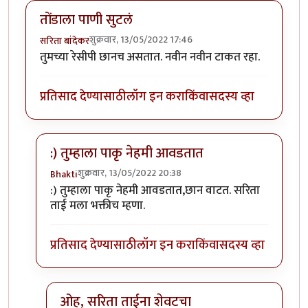
तोंडाला पाणी सुटलं
शुक्रवार, 13/05/2022 17:46
सरिता बांदेकर
तुमच्या रेसीपी छानच असतात. नवीन नवीन टाकत रहा.
प्रतिसाद देण्यासाठी
लॉग इन करा
किंवा
सदस्य व्हा
:) तुम्हाला पाकृ नेहमी आवडतात
शुक्रवार, 13/05/2022 20:38
Bhakti
In reply to
तोंडाला पाणी सुटलं
by
सरिता बांदेकर
:) तुम्हाला पाकृ नेहमी आवडतात,छान वाटत. सरिता
ताई मला भक्तीच म्हणा.
प्रतिसाद देण्यासाठी
लॉग इन करा
किंवा
सदस्य व्हा
ओह, सरिता ताईना शेवटचा