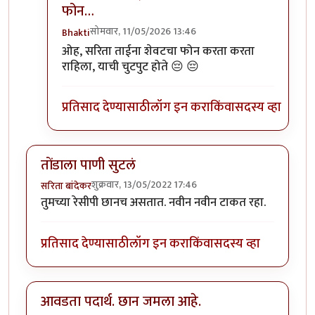
फोन…
सोमवार, 11/05/2026 13:46
Bhakti
In reply to
:) तुम्हाला पाकृ नेहमी आवडतात
by
Bhakti
ओह, सरिता ताईना शेवटचा फोन करता करता
राहिला, याची चुटपुट होते 😔 😔
प्रतिसाद देण्यासाठी
लॉग इन करा
किंवा
सदस्य व्हा
तोंडाला पाणी सुटलं
शुक्रवार, 13/05/2022 17:46
सरिता बांदेकर
तुमच्या रेसीपी छानच असतात. नवीन नवीन टाकत रहा.
प्रतिसाद देण्यासाठी
लॉग इन करा
किंवा
सदस्य व्हा
आवडता पदार्थ. छान जमला आहे.