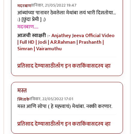
शनिवार, 21/05/2022 19:47
मदनबाण
आंब्यांच्या पानावर ठेवलेला मेथांबा लयं भारी दिसतोया...
:) [छुंदा प्रेमी ] ;)
मदनबाण.....
आजची स्वाक्षरी
:-
Anjathey Jeeva Official Video
| Full HD | Jodi | A.R.Rahman | Prashanth |
Simran | Vairamuthu
प्रतिसाद देण्यासाठी
लॉग इन करा
किंवा
सदस्य व्हा
मस्त
रविवार, 22/05/2022 17:01
स्मिताके
मस्त आणि सोपा ( हे मह्त्त्वाचं) मेथांबा. नक्की करणार.
प्रतिसाद देण्यासाठी
लॉग इन करा
किंवा
सदस्य व्हा