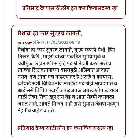
प्रतिसाद देण्यासाठी
लॉग इन करा
किंवा
सदस्य व्हा
मेथांबा हा फार सुंदरच लागतो,
शनिवार, 14/05/2022 06:43
nutanm
मेथांबा हा फार सुंदरच लागतो, मुख्य म्हणजे मेथी, हिंग
तिखट, कैरी , मोहरी यांच्या एकत्रित सुगंधामुळे व
चवीमुळे. लहानपणी आई हे पदार्थ नेहमी करत असे व
त्याच्या शिजवतानाच्या वासामुळे अजिबात आवडत
नसत, पण आता वय वाढल्यावर हे असले व कायरस,
कोयाडे अशी विचित्र नांवे असलेले पदार्थही आवडतात व
आई असे विचित्र पदार्थ जवळजवळ जबरदस्तीच खायला
घाली तेव्हा तिचा खूप राग येइ व आता नेहमी करायला
जमत नाही, आयते मिळत नाही असे सुग्रास जेवण महणून
नेहमीच वाईट वाटते .
प्रतिसाद देण्यासाठी
लॉग इन करा
किंवा
सदस्य व्हा