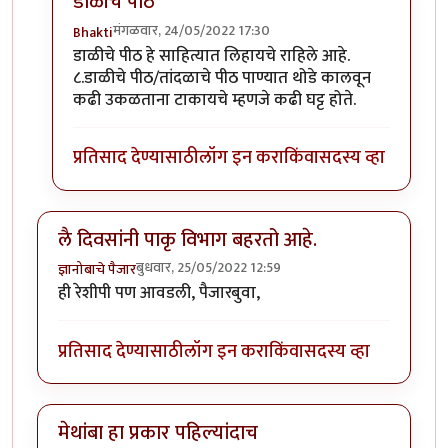
डाळीचे पीठ
मंगळवार, 24/05/2022 17:30
Bhakti
In reply to
कैरीची कढी
by
Bhakti
डाळीचे पीठ हे साहित्यात लिहायचे राहिले आहे.
८.डाळीचे पीठ/तांदळाचे पीठ पाण्यात थोडे कालवून
कढी उकळताना टाकायचे म्हणजे कढी घट्ट होते.
प्रतिसाद देण्यासाठी
लॉग इन करा
किंवा
सदस्य व्हा
लै दिवसांनी पाकृ विभाग बहरतो आहे.
बुधवार, 25/05/2022 12:59
ज्ञानोबाचे पैजार
ही रेशीपी पण आवडली, पैजारबुवा,
प्रतिसाद देण्यासाठी
लॉग इन करा
किंवा
सदस्य व्हा
मेथांबा हा प्रकार पहिल्यांदाच