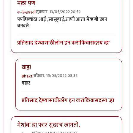
मला पण
शुक्रवार, 13/05/2022 20:52
कर्नलतपस्वी
पपहिल्यांदा आई ,सासूबाई,आणी आता मेव्हणी छान
बनवते.
प्रतिसाद देण्यासाठी
लॉग इन करा
किंवा
सदस्य व्हा
वाह!
रविवार, 15/05/2022 08:35
Bhakti
In reply to
मला पण
by
कर्नलतपस्वी
वाह!
प्रतिसाद देण्यासाठी
लॉग इन करा
किंवा
सदस्य व्हा
मेथांबा हा फार सुंदरच लागतो,