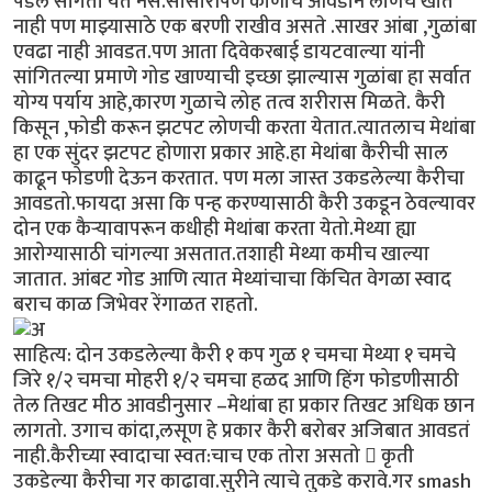
पडेल सांगता येत नसे.सासारीपण कोणीच आवडीने लोणचं खात
नाही पण माझ्यासाठे एक बरणी राखीव असते .साखर आंबा ,गुळांबा
एवढा नाही आवडत.पण आता दिवेकरबाई डायटवाल्या यांनी
सांगितल्या प्रमाणे गोड खाण्याची इच्छा झाल्यास गुळांबा हा सर्वात
योग्य पर्याय आहे,कारण गुळाचे लोह तत्व शरीरास मिळते. कैरी
किसून ,फोडी करून झटपट लोणची करता येतात.त्यातलाच मेथांबा
हा एक सुंदर झटपट होणारा प्रकार आहे.हा मेथांबा कैरीची साल
काढून फोडणी देऊन करतात. पण मला जास्त उकडलेल्या कैरीचा
आवडतो.फायदा असा कि पन्ह करण्यासाठी कैरी उकडून ठेवल्यावर
दोन एक कैऱ्यावापरून कधीही मेथांबा करता येतो.मेथ्या ह्या
आरोग्यासाठी चांगल्या असतात.तशाही मेथ्या कमीच खाल्या
जातात. आंबट गोड आणि त्यात मेथ्यांचाचा किंचित वेगळा स्वाद
बराच काळ जिभेवर रेंगाळत राहतो.
साहित्य: दोन उकडलेल्या कैरी १ कप गुळ १ चमचा मेथ्या १ चमचे
जिरे १/२ चमचा मोहरी १/२ चमचा हळद आणि हिंग फोडणीसाठी
तेल तिखट मीठ आवडीनुसार –मेथांबा हा प्रकार तिखट अधिक छान
लागतो. उगाच कांदा,लसूण हे प्रकार कैरी बरोबर अजिबात आवडतं
नाही.कैरीच्या स्वादाचा स्वत:चाच एक तोरा असतो  कृती
उकडेल्या कैरीचा गर काढावा.सुरीने त्याचे तुकडे करावे.गर smash