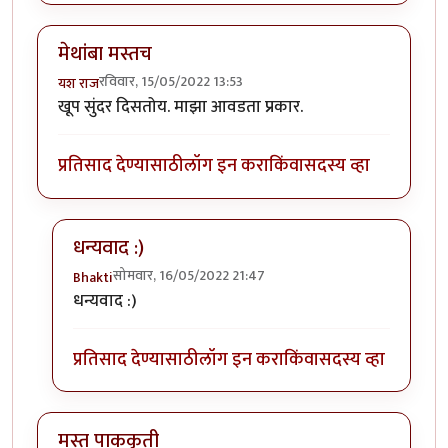
मेथांबा मस्तच
रविवार, 15/05/2022 13:53
यश राज
खूप सुंदर दिसतोय. माझा आवडता प्रकार.
प्रतिसाद देण्यासाठी
लॉग इन करा
किंवा
सदस्य व्हा
धन्यवाद :)
सोमवार, 16/05/2022 21:47
Bhakti
In reply to
मेथांबा मस्तच
by
यश राज
धन्यवाद :)
प्रतिसाद देण्यासाठी
लॉग इन करा
किंवा
सदस्य व्हा
मस्त पाककृती