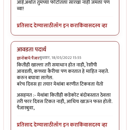
आहे.अर्थात तुमच्या फोटोतला सारखा नाही जमला पण
व्वा!
प्रतिसाद देण्यासाठी
लॉग इन करा
किंवा
सदस्य व्हा
आवडता पदार्थ
बुधवार, 18/05/2022 15:55
ज्ञानोबाचे पैजार
कितीही खाल्ला तरी समाधान होत नाही, रेशीपी
आवडली, कच्च्या कैरीचा पण करतात हे माहित नव्हते.
करुन बघावा लागेल.
बरेच दिवस हा तयार मेथांबा बरणीत टिकवता येतो
असहमत :- मेथांबा कितीही कडेकोट बंदोबस्तात ठेवला
तरी फार दिवस टिकत नाही, आधिच खाऊन फस्त होतो.
पैजारबुवा,
प्रतिसाद देण्यासाठी
लॉग इन करा
किंवा
सदस्य व्हा