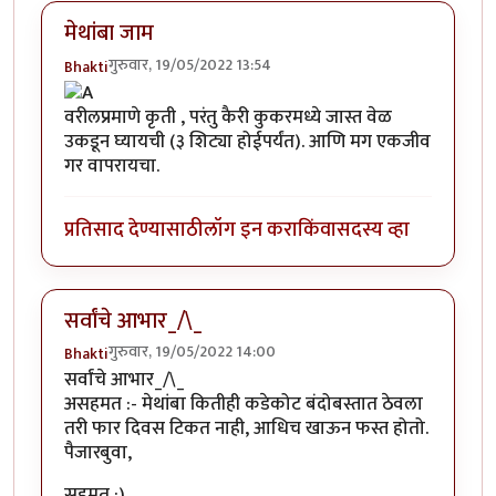
मेथांबा जाम
गुरुवार, 19/05/2022 13:54
Bhakti
वरीलप्रमाणे कृती , परंतु कैरी कुकरमध्ये जास्त वेळ
उकडून घ्यायची (३ शिट्या होईपर्यंत). आणि मग एकजीव
गर वापरायचा.
प्रतिसाद देण्यासाठी
लॉग इन करा
किंवा
सदस्य व्हा
सर्वांचे आभार_/\_
गुरुवार, 19/05/2022 14:00
Bhakti
सर्वांचे आभार_/\_
असहमत :- मेथांबा कितीही कडेकोट बंदोबस्तात ठेवला
तरी फार दिवस टिकत नाही, आधिच खाऊन फस्त होतो.
पैजारबुवा,
सहमत :)