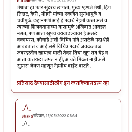
शनिवार, 14/05/2022 06:37
nutanm
मेथांबा हा फार सुंदरच लागतो, मुख्य म्हणजे मेथी, हिंग
तिखट, कैरी , मोहरी यांच्या एकत्रित सुगंधामुळे व
चवीमुळे. लहानपणी आई हे पदार्थ नेहमी करत असे व
त्याच्या शिजवतानाच्या वासामुळे अजिबात आवडत
नसत, पण आता खूपच वयवाढल्यावर हे असले
वकायरस, कोयाडे अशी विचित्र नांवे असलेले पदार्थही
आवडतात व आई असे विचित्र पदार्थ जवळजवळ
जबरदस्तीच खायला घाली तेव्हा तिचा खूप राग येइ व
आता करायला जमत नाही, आयते मिळत नाही असे
सुग्रास जेवण महणून नेहमीच वाईट वाटते .
प्रतिसाद देण्यासाठी
लॉग इन करा
किंवा
सदस्य व्हा
_/\_
रविवार, 15/05/2022 08:34
Bhakti
In reply to
मेथांबा हा फार सुंदरच लागतो,
by
nutanm
_/\_