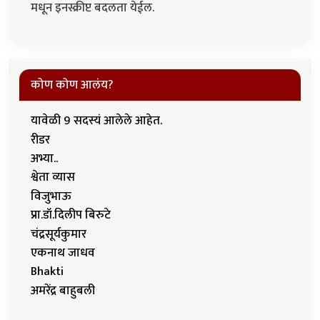
मधून इनस्क्रीप्ट बदलता येईल.
कोण कोण आलंय?
यावेळी 9 सदस्यं आलेले आहेत.
रीडर
अभ्या..
श्वेता व्यास
विजुभाऊ
प्रा.डॉ.दिलीप बिरुटे
चंद्रसूर्यकुमार
एकनाथ जाधव
Bhakti
अमरेंद्र बाहुबली