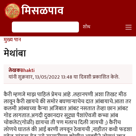
Skip to main content
मिसळपाव
शोध
शोध
मुख्य पान
मेथांबा
लेखक
Bhakti
यांनी शुक्रवार, 13/05/2022 13:48 या दिवशी प्रकाशित केले.
कैरी म्हणजे माझ पाहिलं प्रेमच आहे .लहानपणी अशा तिखट मीठ
लावून कैरी खायचे की समोर बघणाऱ्याचेच दात आंबायाचे.आता तर
कलमी आंब्याच्या कैऱ्या अजिबात आंबट नसतात तेव्हा छान आंबट
गोड लागतात.अगदी दुकानदार सुट्ट्या पैशांऐवजी कच्चा आंब
चोकलेट(गोळी) द्यायचा ती पण मलाच दिली जायची ;) कैरीच
लोणचे घातलं की आई बरणी लपवून ठेवायची ,नाहीतर कधी फडशा