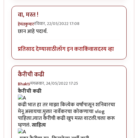
वा, मस्त !
रविवार, 22/05/2022 17:08
हेमंतकुमार
छान आहे पदार्थ.
प्रतिसाद देण्यासाठी
लॉग इन करा
किंवा
सदस्य व्हा
कैरीची कढी
मंगळवार, 24/05/2022 17:25
Bhakti
कैरीची कढी
कढी भात हा तर माझा कित्येक वर्षांपासून शनिवारचा
मेनू असायचा.मुक्ता नार्वेकर​चा कोकणाचा vlog
पाहिला.त्यात कैरीची कढी खुप मस्त वाटली.चला करू
म्हणलं.
साहित्य