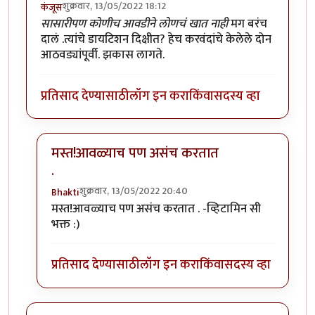
शुक्रवार, 13/05/2022 18:12
कंजूस
सासारीपण कोणीच आवडीने लोणचं खात नाही
मग बरंच
दालं .त्यांचे डायटिशन दिक्षीत? हेच करवंदांचे केलेले दोन
आठवड्यांपूर्वी. झकास लागते.
प्रतिसाद देण्यासाठी
लॉग इन करा
किंवा
सदस्य व्हा
मस्त!आवळ्याच पण असंच करतात
.
शुक्रवार, 13/05/2022 20:40
Bhakti
In reply to
आवडता पदार्थ. छान जमला आहे.
by
कंजूस
मस्त!आवळ्याच पण असंच करतात . -व्हिटामिन सी
भक्त :)
प्रतिसाद देण्यासाठी
लॉग इन करा
किंवा
सदस्य व्हा