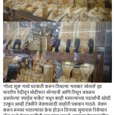
'गोल्ड सूक' मध्ये भटकंती करून तिथल्या 'मलबार ज्वेलर्स' ह्या
भारतीय पेढीतून थोडीफार सोन्याची आणि तिथून जवळच
असलेल्या 'स्पाईस मार्केट' मधून काही मसाल्याच्या पदार्थांची खरेदी
उरकून आम्ही टॅक्सीने जेवणासाठी लाहोरी पकवान गाठले. जेवण
करून रूमवर परतल्यावर फ्रेश होऊन तिनच्या सुमारास रिसेप्शन