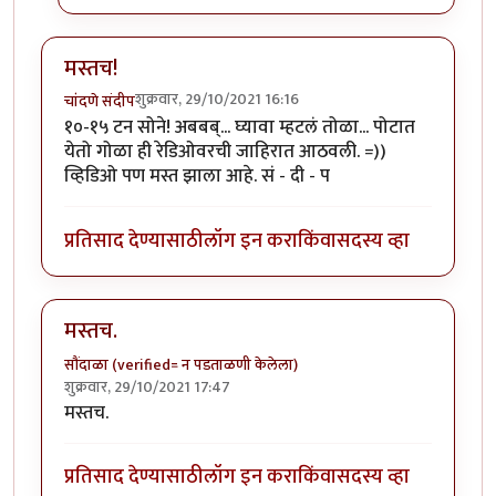
मस्तच!
शुक्रवार, 29/10/2021 16:16
चांदणे संदीप
१०-१५ टन सोने! अबबब्... घ्यावा म्हटलं तोळा... पोटात
येतो गोळा ही रेडिओवरची जाहिरात आठवली. =))
व्हिडिओ पण मस्त झाला आहे. सं - दी - प
प्रतिसाद देण्यासाठी
लॉग इन करा
किंवा
सदस्य व्हा
मस्तच.
सौंदाळा (verified= न पडताळणी केलेला)
शुक्रवार, 29/10/2021 17:47
मस्तच.
प्रतिसाद देण्यासाठी
लॉग इन करा
किंवा
सदस्य व्हा