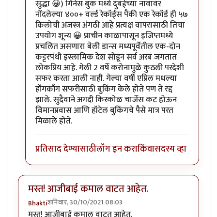
सुद्धा 😀) गिनेस बुक मध्ये दुबईच्या नावावर
नोंदलेल्या ४००+ वर्ल्ड रेकॉर्ड्‌स पैकी एक रेकॉर्ड ही ५७
किलोची अजस्त्र अंगठी आहे प्रत्यक्ष वापरासाठी तिचा
उपयोग शून्य 😀 प्राचीन काळापासून इजिप्तमध्ये
प्रचलित असणारा बेली डान्स मध्यपूर्वेतील एक-दोन
कट्टरपंथी इस्लामिक देश सोडून सर्व अरब जगतात
लोकप्रिय आहे. गेली 2 वर्षे करोनामुळे कुठली परदेशी
सफर करता आली नाही. गेल्या वर्षी एप्रिल मधल्या
हाँगकाँग सफरीसाठी बुकिंग केले होते पण ते रद्द
झाले. सुदैवाने अगदी किरकोळ चार्जेस कट होऊन
विमानप्रवास आणि हॉटेल बुकिंगचे पैसे मात्र परत
मिळाले होते.
प्रतिसाद देण्यासाठी
लॉग इन करा
किंवा
सदस्य व्हा
मस्त! आजीबाई कमाल वाटत आहेत.
शनिवार, 30/10/2021 08:03
Bhakti
मस्त! आजीबाई कमाल वाटत आहेत.