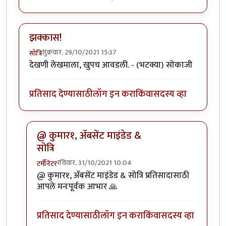
झक्कास!
शुक्रवार, 29/10/2021 15:37
सोत्रि
देखणी लेखमाला, खुपच आवडली. - (भटक्या) सोकाजी
प्रतिसाद देण्यासाठी
लॉग इन करा
किंवा
सदस्य व्हा
@ कुमार१, ॲबसेंट माइंडेड &
सोत्रि
रविवार, 31/10/2021 10:04
टर्मीनेटर
In reply to
झक्कास!
by
सोत्रि
@ कुमार१, ॲबसेंट माइंडेड & सोत्रि प्रतिसादासाठी
आपले मनःपूर्वक आभार 🙏
प्रतिसाद देण्यासाठी
लॉग इन करा
किंवा
सदस्य व्हा