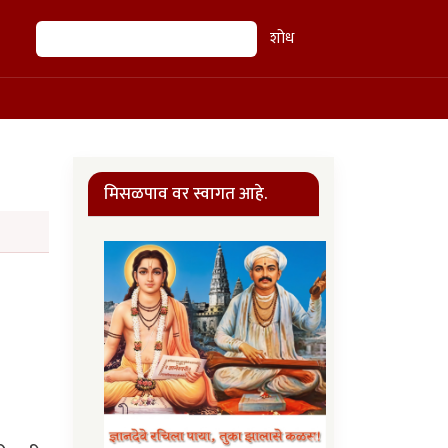
शोध
शोध
मिसळपाव वर स्वागत आहे.