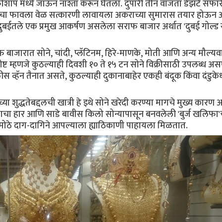
प मध्ये जाऊन नाश्ता करून घेतला. दुपारी तीन वाजता डेझर्ट सफा
ंचा फावला वेळ सत्कारणी लावायला अकराच्या सुमारास तयार होऊन आ
ईतले एक प्रमुख आकर्षण असलेला सराफ बाजार अर्थात 'दुबई गोल्ड 
बाजारात सोने, चांदी, प्लॅटिनम, हिरे-माणके, मोती आणि अन्य मौल्यवान
ष्ट म्हणजे कुठल्याही दिवशी १० ते १५ टन सोने विक्रीसाठी उपलब्ध अस
ीस व्हॅन तैनात असते, कुठल्याही दुकानाबाहेर एकही बंदूक किंवा दंडुके
 शुद्धतेबद्दलची खात्री हे इथे सोने खरेदी करण्या मागचे मुख्य कारण 
्याचा हार आणि साडे बावीस किलो सोन्यापासून बनवलेली 'बुर्ज खलिफा'
मोठे दाग-दागिने आपल्याला ह्याठिकाणी पाहायला मिळतात.