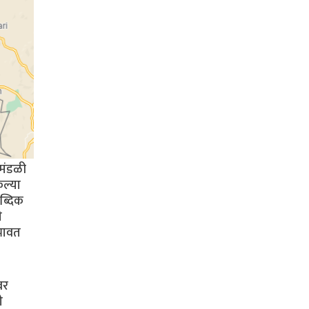
 मंडळी
कल्या
ाब्दिक
ी
िभावत
वर
ी