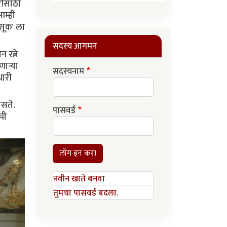
रीसाठी
म्ही
सूक' ला
सदस्य आगमन
 रत्ने
णाऱ्या
सदस्यनाम
धारी
असते.
पासवर्ड
ची
लॉग इन करा
नवीन खाते बनवा
तुमचा पासवर्ड बदला.