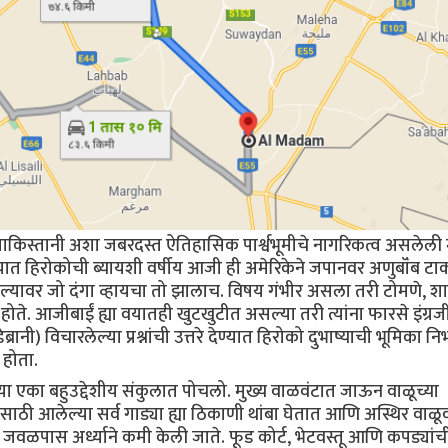
किस्तानी अशा जबरदस्त ऐतिहासिक पार्श्वभूमीचे नागरिकत्व असलेली
ात हिरोकोची ब्यायशी वर्षीय आजी ही अमेरिकेने जपानवर अणुबॉंब टा
 म्हंटल्यावर जो दंगा व्हायचा तो झालाच. विषय गंभीर असला तरी टोमणे, श
 होते. आजीबाईं ह्या वयातही खुटखुटीत असल्या तरी त्यांना फारसे इंग्रज
डेब्रानी) विचारलेल्या प्रश्नांची उत्तरे देण्यात हिरोको दुभाष्याची भूमिका न
 होता.
ा एका बहुउद्देशीय संकुलात पोचलो. मुख्य वाळवंटात जाऊन वाळूच्या
ारीसाठी आलेल्या सर्व गाड्या ह्या ठिकाणी थांबा घेतात आणि अस्थिर वाळू
ा जवळपास अर्ध्याने कमी केली जाते. फूड कोर्ट, भेटवस्तू आणि कपड्यांच