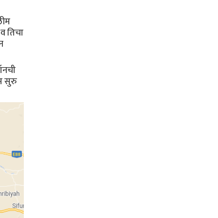
सलीम
 व तिचा
न
जॉनची
 सुरु