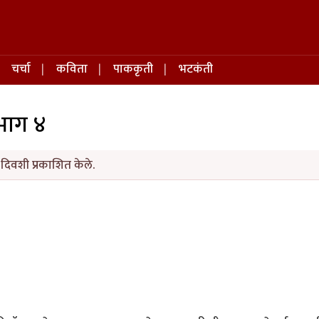
चर्चा
कविता
पाककृती
भटकंती
 भाग ४
 दिवशी प्रकाशित केले.