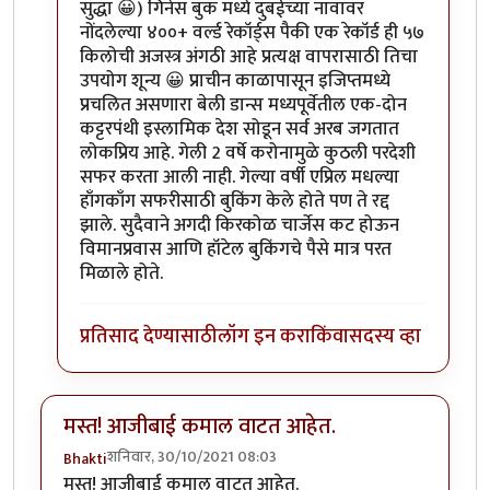
सुद्धा 😀) गिनेस बुक मध्ये दुबईच्या नावावर
नोंदलेल्या ४००+ वर्ल्ड रेकॉर्ड्‌स पैकी एक रेकॉर्ड ही ५७
किलोची अजस्त्र अंगठी आहे प्रत्यक्ष वापरासाठी तिचा
उपयोग शून्य 😀 प्राचीन काळापासून इजिप्तमध्ये
प्रचलित असणारा बेली डान्स मध्यपूर्वेतील एक-दोन
कट्टरपंथी इस्लामिक देश सोडून सर्व अरब जगतात
लोकप्रिय आहे. गेली 2 वर्षे करोनामुळे कुठली परदेशी
सफर करता आली नाही. गेल्या वर्षी एप्रिल मधल्या
हाँगकाँग सफरीसाठी बुकिंग केले होते पण ते रद्द
झाले. सुदैवाने अगदी किरकोळ चार्जेस कट होऊन
विमानप्रवास आणि हॉटेल बुकिंगचे पैसे मात्र परत
मिळाले होते.
प्रतिसाद देण्यासाठी
लॉग इन करा
किंवा
सदस्य व्हा
मस्त! आजीबाई कमाल वाटत आहेत.
शनिवार, 30/10/2021 08:03
Bhakti
मस्त! आजीबाई कमाल वाटत आहेत.