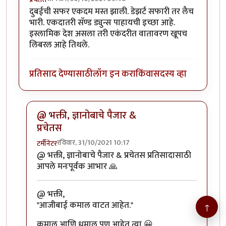
दुबईची सफर एकदम मस्त झाली. डेझर्ट सफारी तर लैच
भारी. एकदातरी सॅण्ड ड्युन्स पाहायची इच्छा आहे.
इस्लामिक देश असला तरी एकंदरीत वातावरण खूपच
लिबरल आहे तिथले.
प्रतिसाद देण्यासाठी
लॉग इन करा
किंवा
सदस्य व्हा
@ भक्ती, ज्ञानोबाचे पैजार &
प्रचेतस
रविवार, 31/10/2021 10:17
टर्मीनेटर
In reply to
दुबईची सफर एकदम मस्त झाली.
by
प्रचेतस
@ भक्ती, ज्ञानोबाचे पैजार & प्रचेतस प्रतिसादासाठी
आपले मनःपूर्वक आभार 🙏
@ भक्ती,
"आजीबाई कमाल वाटत आहेत."
↑
कमाल आणि धमाल पण आहेत त्या 😀