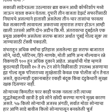
दिवस चौथा :-
सकाळी साडेनऊला उठल्यावर ब्रश करून आधी कॉफीशॉप मध्ये
जाऊन नाश्ता करून घेतला. दुपारी तीन वाजता डेझर्ट सफारीसाठी
निघायचे असल्याने हाताशी असलेला तीन-चार तासांचा फावला
वेळ सत्कारणी लावायला अकराच्या सुमारास तयार होऊन आम्ही
खाली उतरलो आणि दोन-अडीच कि.मी. अंतरावरचा दुबईतले एक
प्रमुख आकर्षण असलेला सराफ बाजार अर्थात 'दुबई गोल्ड सूक' ला
जाण्यासाठी टॅक्सी पकडली.
शंभराहून अधिक वर्षांचा इतिहास असलेल्या ह्या सराफ बाजारात
सोने, चांदी, प्लॅटिनम, हिरे-माणके, मोती आणि अन्य मौल्यवान रत्ने
विकणारी ९०० हुन अधिक दुकाने आहेत. आश्चर्याची गोष्ट म्हणजे
कुठल्याही दिवशी १० ते १५ टन सोने विक्रीसाठी उपलब्ध असणाऱ्या
ह्या गोल्ड सूक परिसराच्या सुरक्षेसाठी केवळ एक पोलीस व्हॅन तैनात
असते, कुठल्याही दुकानाबाहेर एकही बंदूक किंवा दंडुकेधारी सुरक्षा
रक्षक दिसणार नाही.
सोन्याच्या किमतीत फार काही फरक नसला तरी त्याच्या
शुद्धतेबद्दलची खात्री हे इथे सोने खरेदी करण्या मागचे मुख्य कारण
असते. ५७ किलो सोन्याची अजस्त्र अंगठी, सर्वात मोठा सोन्याचा
हार आणि साडे बावीस किलो सोन्यापासून बनवलेली 'बुर्ज