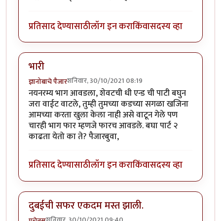
प्रतिसाद देण्यासाठी
लॉग इन करा
किंवा
सदस्य व्हा
भारी
शनिवार, 30/10/2021 08:19
ज्ञानोबाचे पैजार
नयनरम्य भाग आवडला, शेवटची धी एन्ड ची पाटी बघुन
जरा वाईट वाटले, तुम्ही तुमच्या कडच्या सगळा खजिना
आमच्या करता खुला केला नाही असे वाटून गेले पण
चारही भाग फार म्हणजे फारच आवडले. बघा पार्ट २
काढता येतो का ते? पैजारबुवा,
प्रतिसाद देण्यासाठी
लॉग इन करा
किंवा
सदस्य व्हा
दुबईची सफर एकदम मस्त झाली.
शनिवार, 30/10/2021 09:40
प्रचेतस