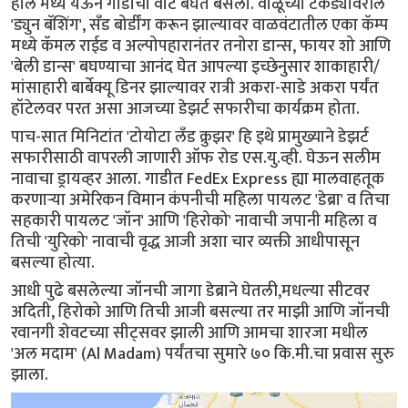
हॉल मध्ये येऊन गाडीची वाट बघत बसलो. वाळूच्या टेकड्यांवरील
'ड्युन बॅशिंग', सॅंड बोर्डींग करून झाल्यावर वाळवंटातील एका कॅम्प
मध्ये कॅमल राईड व अल्पोपहारानंतर तनोरा डान्स, फायर शो आणि
'बेली डान्स' बघण्याचा आनंद घेत आपल्या इच्छेनुसार शाकाहारी/
मांसाहारी बार्बेक्यू डिनर झाल्यावर रात्री अकरा-साडे अकरा पर्यंत
हॉटेलवर परत असा आजच्या डेझर्ट सफारीचा कार्यक्रम होता.
पाच-सात मिनिटांत 'टोयोटा लँड क्रुझर' हि इथे प्रामुख्याने डेझर्ट
सफारीसाठी वापरली जाणारी ऑफ रोड एस.यु.व्ही. घेऊन सलीम
नावाचा ड्रायव्हर आला. गाडीत FedEx Express ह्या मालवाहतूक
करणाऱ्या अमेरिकन विमान कंपनीची महिला पायलट 'डेब्रा' व तिचा
सहकारी पायलट 'जॉन' आणि 'हिरोको' नावाची जपानी महिला व
तिची 'युरिको' नावाची वृद्ध आजी अशा चार व्यक्ती आधीपासून
बसल्या होत्या.
आधी पुढे बसलेल्या जॉनची जागा डेब्राने घेतली,मधल्या सीटवर
अदिती, हिरोको आणि तिची आजी बसल्या तर माझी आणि जॉनची
रवानगी शेवटच्या सीट्सवर झाली आणि आमचा शारजा मधील
'अल मदाम' (Al Madam) पर्यंतचा सुमारे ७० कि.मी.चा प्रवास सुरु
झाला.