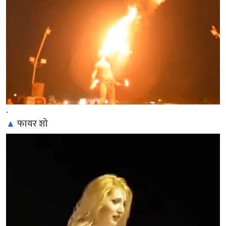
.
▲
फायर शो