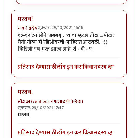
मस्तच!
शुक्रवार, 29/10/2021 16:16
चांदणे संदीप
१०-१५ टन सोने! अबबब्... घ्यावा म्हटलं तोळा... पोटात
येतो गोळा ही रेडिओवरची जाहिरात आठवली. =))
व्हिडिओ पण मस्त झाला आहे. सं - दी - प
प्रतिसाद देण्यासाठी
लॉग इन करा
किंवा
सदस्य व्हा
मस्तच.
सौंदाळा (verified= न पडताळणी केलेला)
शुक्रवार, 29/10/2021 17:47
मस्तच.
प्रतिसाद देण्यासाठी
लॉग इन करा
किंवा
सदस्य व्हा