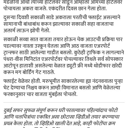
मंडळींना आधी त्यांच्या हॉटेलवर सोडून आम्हाला आमच्या हॉटेलवर
पोचायला अकरा वाजले. एकंदरीत दिवस छान गेला होता.
दुसऱ्या दिवशी सकाळी साडे अकराला परतीची फ्लाईट असल्याने
सामानाची बांधाबांध करून झाल्यावर सकाळी सहा वाजताचा
अलार्म लाऊन झोपी गेलो.
सकाळी सव्वा सात वाजता तयार होऊन चेक आउटची प्रक्रिया पार
पडल्यावर नाश्ता उरकून घेतला आणि आठ वाजता एअरपोर्ट
ट्रान्स्फर साठी आलेल्या गाडीत बसलो. कुठेही ट्राफिक न लागल्याने
पंधरा-वीस मिनिटांत एअरपोर्टवर पोचल्यावर तिथले सर्व सोपस्कार
आटोपून हाताशी असलेल्या वेळात ड्युटी फ्री मध्ये थोडीफार खरेदी
करून मग बोर्डिंग गेट गाठले.
फ्लाईट वेळेवर होती. मरुभूमीत साकारलेल्या ह्या नंदनवनाला पुन्हा
भेट देण्याचा निश्चय करून आम्ही विमानात बसलो आणि वेळेतल्या
फरकानुसार चार वाजता मुंबईला पोचलो.
दुबई सफर सुफळ संपूर्ण करून घरी परतल्यावर पहिल्यांदाच फोटो
आणि चलचित्रांचा एकत्रित असा छोटासा व्हिडीओ तयार करण्याचा
प्रयत्न केला होता. तो व्हिडिओ खाली देत आहे, काही फोटोंचा क्रम