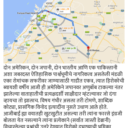
दोन अमेरिकन, दोन जपानी, दोन भारतीय आणि एक पाकिस्तानी
अशा जबरदस्त ऐतिहासिक पार्श्वभूमीचे नागरिकत्व असलेली मंडळी
एका रोमांचक सफरीवर जाण्यासाठी गाडीत एकत्र, त्यात हिरोकोची
ब्यायशी वर्षीय आजी ही अमेरिकेने जपानवर अणुबॉंब टाकल्या नंतर
झालेल्या वाताहातीची प्रत्यक्षदर्शी साक्षीदार म्हंटल्यावर जो दंगा
व्हायचा तो झालाच. विषय गंभीर असला तरी टोमणे, शाब्दिक
कोट्या, प्रासंगिक विनोद इत्यादींना नुसते उधाण आले होते.
आजीबाईं ह्या वयातही खुटखुटीत असल्या तरी त्यांना फारसे इंग्रजी
बोलता येत नसल्याने त्यांना प्रत्येकाने (सर्वात जास्ती डेब्रानी)
विचारलेल्या प्रश्नांची उत्तरे देण्यात हिरोको दुभाष्याची भूमिका