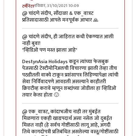
रविवार, 31/10/2021 10:09
टर्मीनेटर
In reply to
सुंदर
by
एक_वात्रट
@ चांदणे संदीप, सौंदाळा & एक_वात्रट
प्रतिसादासाठी आपले मनःपूर्वक आभार 🙏
@ चांदणे संदीप, ही जाहिरात कधी ऐकण्यात आली
नाही बुवा!
"व्हिडिओ पण मस्त झाला आहे"
DestynAsia Holidays कडून त्यांच्या फेसबुक
पेजसाठी टेस्टीमोनिअलची विचारणा झाली तेव्हा तीच
पठडीतली वाक्ये टाकून प्रशंसापत्र लिहिण्यापेक्षा त्यांची
सेवा निर्विवादपणे आवडली असल्याने काहीतरी
क्रिएटीव्ह करावे म्हणून शब्दांच्या जोडीला हा व्हिडिओ
तयार केला होता 🙂
@ एक_वात्रट, कांदाभजीच नाही तर मुंबईत
मिळणारा एकही खाद्यपदार्थ असा नसेल जो दुबईत
मिळत नाही (हे सर्वच गोष्टींसाठी लागू आहे, अगदी
तिथे कागदोपत्री प्रतिबंधित असलेल्या वस्तू/गोष्टींसाठी