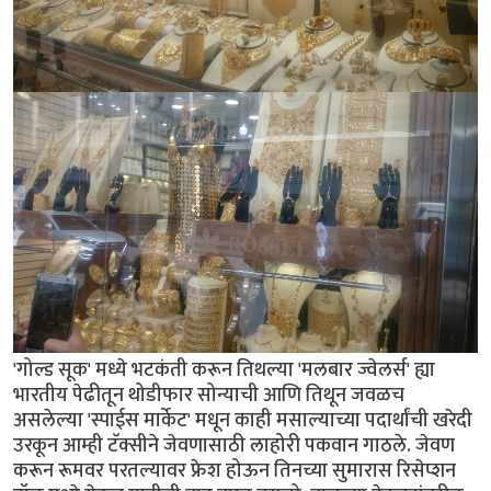
'गोल्ड सूक' मध्ये भटकंती करून तिथल्या 'मलबार ज्वेलर्स' ह्या
भारतीय पेढीतून थोडीफार सोन्याची आणि तिथून जवळच
असलेल्या 'स्पाईस मार्केट' मधून काही मसाल्याच्या पदार्थांची खरेदी
उरकून आम्ही टॅक्सीने जेवणासाठी लाहोरी पकवान गाठले. जेवण
करून रूमवर परतल्यावर फ्रेश होऊन तिनच्या सुमारास रिसेप्शन