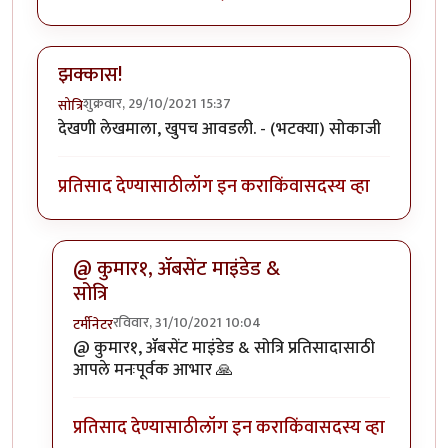
झक्कास!
शुक्रवार, 29/10/2021 15:37
सोत्रि
देखणी लेखमाला, खुपच आवडली. - (भटक्या) सोकाजी
प्रतिसाद देण्यासाठी
लॉग इन करा
किंवा
सदस्य व्हा
@ कुमार१, ॲबसेंट माइंडेड &
सोत्रि
रविवार, 31/10/2021 10:04
टर्मीनेटर
In reply to
झक्कास!
by
सोत्रि
@ कुमार१, ॲबसेंट माइंडेड & सोत्रि प्रतिसादासाठी
आपले मनःपूर्वक आभार 🙏
प्रतिसाद देण्यासाठी
लॉग इन करा
किंवा
सदस्य व्हा