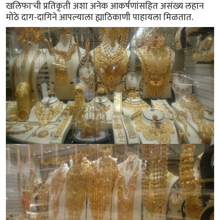
खलिफा'ची प्रतिकृती अशा अनेक आकर्षणांसहित असंख्य लहान
मोठे दाग-दागिने आपल्याला ह्याठिकाणी पाहायला मिळतात.