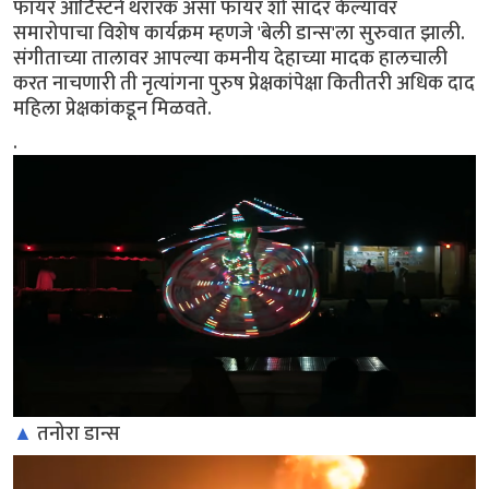
फायर आर्टिस्टने थरारक असा फायर शो सादर केल्यावर
समारोपाचा विशेष कार्यक्रम म्हणजे 'बेली डान्स'ला सुरुवात झाली.
संगीताच्या तालावर आपल्या कमनीय देहाच्या मादक हालचाली
करत नाचणारी ती नृत्यांगना पुरुष प्रेक्षकांपेक्षा कितीतरी अधिक दाद
महिला प्रेक्षकांकडून मिळवते.
.
▲
तनोरा डान्स