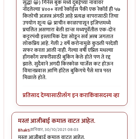
सुद्धा 😀) गिनेस बुक मध्ये दुबईच्या नावावर
नोंदलेल्या ४००+ वर्ल्ड रेकॉर्ड्‌स पैकी एक रेकॉर्ड ही ५७
किलोची अजस्त्र अंगठी आहे प्रत्यक्ष वापरासाठी तिचा
उपयोग शून्य 😀 प्राचीन काळापासून इजिप्तमध्ये
प्रचलित असणारा बेली डान्स मध्यपूर्वेतील एक-दोन
कट्टरपंथी इस्लामिक देश सोडून सर्व अरब जगतात
लोकप्रिय आहे. गेली 2 वर्षे करोनामुळे कुठली परदेशी
सफर करता आली नाही. गेल्या वर्षी एप्रिल मधल्या
हाँगकाँग सफरीसाठी बुकिंग केले होते पण ते रद्द
झाले. सुदैवाने अगदी किरकोळ चार्जेस कट होऊन
विमानप्रवास आणि हॉटेल बुकिंगचे पैसे मात्र परत
मिळाले होते.
प्रतिसाद देण्यासाठी
लॉग इन करा
किंवा
सदस्य व्हा
मस्त! आजीबाई कमाल वाटत आहेत.
शनिवार, 30/10/2021 08:03
Bhakti
मस्त! आजीबाई कमाल वाटत आहेत.