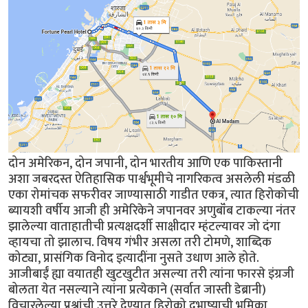
दोन अमेरिकन, दोन जपानी, दोन भारतीय आणि एक पाकिस्तानी
अशा जबरदस्त ऐतिहासिक पार्श्वभूमीचे नागरिकत्व असलेली मंडळी
एका रोमांचक सफरीवर जाण्यासाठी गाडीत एकत्र, त्यात हिरोकोची
ब्यायशी वर्षीय आजी ही अमेरिकेने जपानवर अणुबॉंब टाकल्या नंतर
झालेल्या वाताहातीची प्रत्यक्षदर्शी साक्षीदार म्हंटल्यावर जो दंगा
व्हायचा तो झालाच. विषय गंभीर असला तरी टोमणे, शाब्दिक
कोट्या, प्रासंगिक विनोद इत्यादींना नुसते उधाण आले होते.
आजीबाईं ह्या वयातही खुटखुटीत असल्या तरी त्यांना फारसे इंग्रजी
बोलता येत नसल्याने त्यांना प्रत्येकाने (सर्वात जास्ती डेब्रानी)
विचारलेल्या प्रश्नांची उत्तरे देण्यात हिरोको दुभाष्याची भूमिका