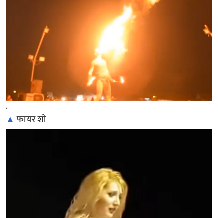
.
▲
फायर शो