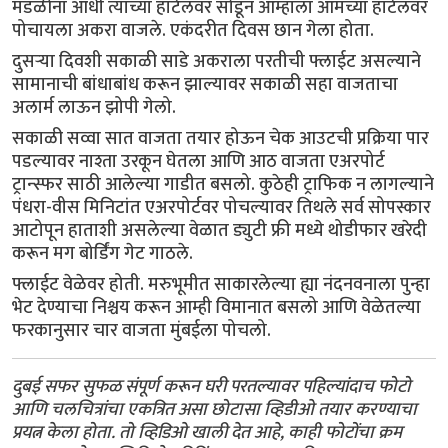
मंडळींना आधी त्यांच्या हॉटेलवर सोडून आम्हाला आमच्या हॉटेलवर
पोचायला अकरा वाजले. एकंदरीत दिवस छान गेला होता.
दुसऱ्या दिवशी सकाळी साडे अकराला परतीची फ्लाईट असल्याने
सामानाची बांधाबांध करून झाल्यावर सकाळी सहा वाजताचा
अलार्म लाऊन झोपी गेलो.
सकाळी सव्वा सात वाजता तयार होऊन चेक आउटची प्रक्रिया पार
पडल्यावर नाश्ता उरकून घेतला आणि आठ वाजता एअरपोर्ट
ट्रान्स्फर साठी आलेल्या गाडीत बसलो. कुठेही ट्राफिक न लागल्याने
पंधरा-वीस मिनिटांत एअरपोर्टवर पोचल्यावर तिथले सर्व सोपस्कार
आटोपून हाताशी असलेल्या वेळात ड्युटी फ्री मध्ये थोडीफार खरेदी
करून मग बोर्डिंग गेट गाठले.
फ्लाईट वेळेवर होती. मरुभूमीत साकारलेल्या ह्या नंदनवनाला पुन्हा
भेट देण्याचा निश्चय करून आम्ही विमानात बसलो आणि वेळेतल्या
फरकानुसार चार वाजता मुंबईला पोचलो.
दुबई सफर सुफळ संपूर्ण करून घरी परतल्यावर पहिल्यांदाच फोटो
आणि चलचित्रांचा एकत्रित असा छोटासा व्हिडीओ तयार करण्याचा
प्रयत्न केला होता. तो व्हिडिओ खाली देत आहे, काही फोटोंचा क्रम