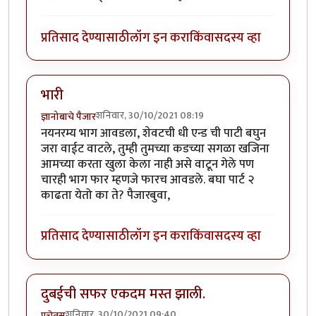
प्रतिसाद देण्यासाठी
लॉग इन करा
किंवा
सदस्य व्हा
भारी
शनिवार, 30/10/2021 08:19
ज्ञानोबाचे पैजार
नयनरम्य भाग आवडला, शेवटची धी एन्ड ची पाटी बघुन
जरा वाईट वाटले, तुम्ही तुमच्या कडच्या सगळा खजिना
आमच्या करता खुला केला नाही असे वाटून गेले पण
चारही भाग फार म्हणजे फारच आवडले. बघा पार्ट २
काढता येतो का ते? पैजारबुवा,
प्रतिसाद देण्यासाठी
लॉग इन करा
किंवा
सदस्य व्हा
दुबईची सफर एकदम मस्त झाली.
शनिवार, 30/10/2021 09:40
प्रचेतस