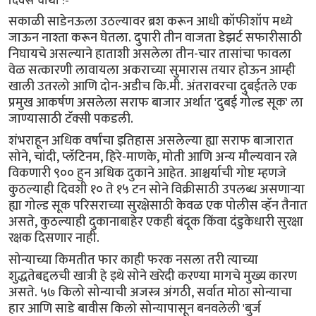
दिवस चौथा :-
सकाळी साडेनऊला उठल्यावर ब्रश करून आधी कॉफीशॉप मध्ये
जाऊन नाश्ता करून घेतला. दुपारी तीन वाजता डेझर्ट सफारीसाठी
निघायचे असल्याने हाताशी असलेला तीन-चार तासांचा फावला
वेळ सत्कारणी लावायला अकराच्या सुमारास तयार होऊन आम्ही
खाली उतरलो आणि दोन-अडीच कि.मी. अंतरावरचा दुबईतले एक
प्रमुख आकर्षण असलेला सराफ बाजार अर्थात 'दुबई गोल्ड सूक' ला
जाण्यासाठी टॅक्सी पकडली.
शंभराहून अधिक वर्षांचा इतिहास असलेल्या ह्या सराफ बाजारात
सोने, चांदी, प्लॅटिनम, हिरे-माणके, मोती आणि अन्य मौल्यवान रत्ने
विकणारी ९०० हुन अधिक दुकाने आहेत. आश्चर्याची गोष्ट म्हणजे
कुठल्याही दिवशी १० ते १५ टन सोने विक्रीसाठी उपलब्ध असणाऱ्या
ह्या गोल्ड सूक परिसराच्या सुरक्षेसाठी केवळ एक पोलीस व्हॅन तैनात
असते, कुठल्याही दुकानाबाहेर एकही बंदूक किंवा दंडुकेधारी सुरक्षा
रक्षक दिसणार नाही.
सोन्याच्या किमतीत फार काही फरक नसला तरी त्याच्या
शुद्धतेबद्दलची खात्री हे इथे सोने खरेदी करण्या मागचे मुख्य कारण
असते. ५७ किलो सोन्याची अजस्त्र अंगठी, सर्वात मोठा सोन्याचा
हार आणि साडे बावीस किलो सोन्यापासून बनवलेली 'बुर्ज