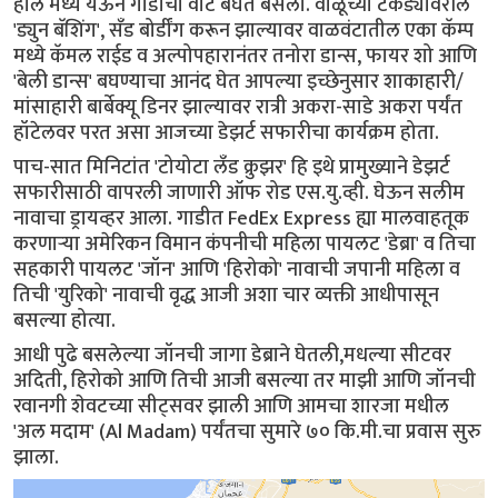
हॉल मध्ये येऊन गाडीची वाट बघत बसलो. वाळूच्या टेकड्यांवरील
'ड्युन बॅशिंग', सॅंड बोर्डींग करून झाल्यावर वाळवंटातील एका कॅम्प
मध्ये कॅमल राईड व अल्पोपहारानंतर तनोरा डान्स, फायर शो आणि
'बेली डान्स' बघण्याचा आनंद घेत आपल्या इच्छेनुसार शाकाहारी/
मांसाहारी बार्बेक्यू डिनर झाल्यावर रात्री अकरा-साडे अकरा पर्यंत
हॉटेलवर परत असा आजच्या डेझर्ट सफारीचा कार्यक्रम होता.
पाच-सात मिनिटांत 'टोयोटा लँड क्रुझर' हि इथे प्रामुख्याने डेझर्ट
सफारीसाठी वापरली जाणारी ऑफ रोड एस.यु.व्ही. घेऊन सलीम
नावाचा ड्रायव्हर आला. गाडीत FedEx Express ह्या मालवाहतूक
करणाऱ्या अमेरिकन विमान कंपनीची महिला पायलट 'डेब्रा' व तिचा
सहकारी पायलट 'जॉन' आणि 'हिरोको' नावाची जपानी महिला व
तिची 'युरिको' नावाची वृद्ध आजी अशा चार व्यक्ती आधीपासून
बसल्या होत्या.
आधी पुढे बसलेल्या जॉनची जागा डेब्राने घेतली,मधल्या सीटवर
अदिती, हिरोको आणि तिची आजी बसल्या तर माझी आणि जॉनची
रवानगी शेवटच्या सीट्सवर झाली आणि आमचा शारजा मधील
'अल मदाम' (Al Madam) पर्यंतचा सुमारे ७० कि.मी.चा प्रवास सुरु
झाला.