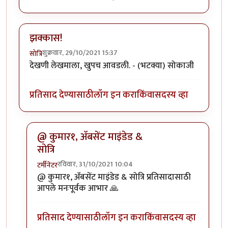
झक्कास!
शुक्रवार, 29/10/2021 15:37
सोत्रि
देखणी लेखमाला, खुपच आवडली. - (भटक्या) सोकाजी
प्रतिसाद देण्यासाठी
लॉग इन करा
किंवा
सदस्य व्हा
@ कुमार१, ॲबसेंट माइंडेड &
सोत्रि
रविवार, 31/10/2021 10:04
टर्मीनेटर
In reply to
झक्कास!
by
सोत्रि
@ कुमार१, ॲबसेंट माइंडेड & सोत्रि प्रतिसादासाठी
आपले मनःपूर्वक आभार 🙏
प्रतिसाद देण्यासाठी
लॉग इन करा
किंवा
सदस्य व्हा