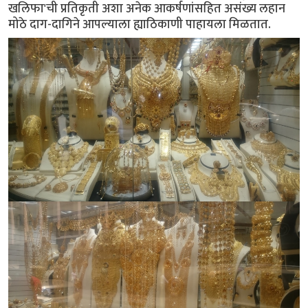
खलिफा'ची प्रतिकृती अशा अनेक आकर्षणांसहित असंख्य लहान
मोठे दाग-दागिने आपल्याला ह्याठिकाणी पाहायला मिळतात.