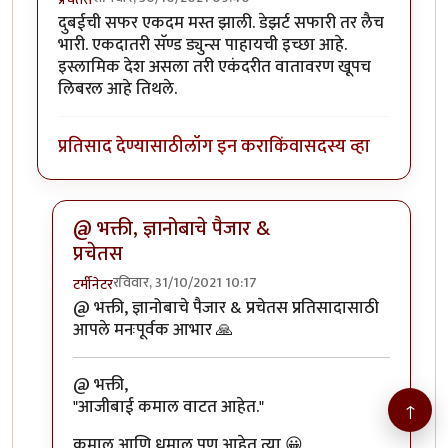
दुबईची सफर एकदम मस्त झाली. डेझर्ट सफारी तर लैच
भारी. एकदातरी सॅण्ड ड्युन्स पाहायची इच्छा आहे.
इस्लामिक देश असला तरी एकंदरीत वातावरण खूपच
लिबरल आहे तिथले.
प्रतिसाद देण्यासाठी
लॉग इन करा
किंवा
सदस्य व्हा
@ भक्ती, ज्ञानोबाचे पैजार &
प्रचेतस
रविवार, 31/10/2021 10:17
टर्मीनेटर
In reply to
दुबईची सफर एकदम मस्त झाली.
by
प्रचेतस
@ भक्ती, ज्ञानोबाचे पैजार & प्रचेतस प्रतिसादासाठी
आपले मनःपूर्वक आभार 🙏
@ भक्ती,
"आजीबाई कमाल वाटत आहेत."
↑
कमाल आणि धमाल पण आहेत त्या 😀