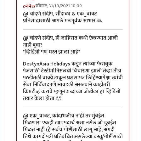
रविवार, 31/10/2021 10:09
टर्मीनेटर
In reply to
सुंदर
by
एक_वात्रट
@ चांदणे संदीप, सौंदाळा & एक_वात्रट
प्रतिसादासाठी आपले मनःपूर्वक आभार 🙏
@ चांदणे संदीप, ही जाहिरात कधी ऐकण्यात आली
नाही बुवा!
"व्हिडिओ पण मस्त झाला आहे"
DestynAsia Holidays कडून त्यांच्या फेसबुक
पेजसाठी टेस्टीमोनिअलची विचारणा झाली तेव्हा तीच
पठडीतली वाक्ये टाकून प्रशंसापत्र लिहिण्यापेक्षा त्यांची
सेवा निर्विवादपणे आवडली असल्याने काहीतरी
क्रिएटीव्ह करावे म्हणून शब्दांच्या जोडीला हा व्हिडिओ
तयार केला होता 🙂
@ एक_वात्रट, कांदाभजीच नाही तर मुंबईत
मिळणारा एकही खाद्यपदार्थ असा नसेल जो दुबईत
मिळत नाही (हे सर्वच गोष्टींसाठी लागू आहे, अगदी
तिथे कागदोपत्री प्रतिबंधित असलेल्या वस्तू/गोष्टींसाठी