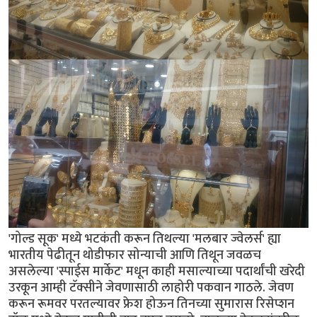
'गोल्ड सूक' मध्ये भटकंती करून तिथल्या 'मलबार ज्वेलर्स' ह्या
भारतीय पेढीतून थोडीफार सोन्याची आणि तिथून जवळच
असलेल्या 'स्पाईस मार्केट' मधून काही मसाल्याच्या पदार्थांची खरेदी
उरकून आम्ही टॅक्सीने जेवणासाठी लाहोरी पकवान गाठले. जेवण
करून रूमवर परतल्यावर फ्रेश होऊन तिनच्या सुमारास रिसेप्शन