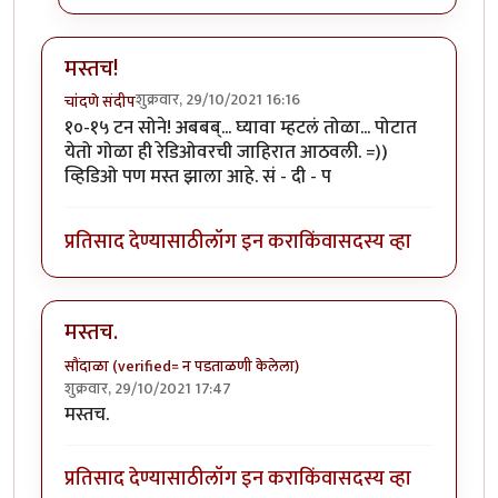
मस्तच!
शुक्रवार, 29/10/2021 16:16
चांदणे संदीप
१०-१५ टन सोने! अबबब्... घ्यावा म्हटलं तोळा... पोटात
येतो गोळा ही रेडिओवरची जाहिरात आठवली. =))
व्हिडिओ पण मस्त झाला आहे. सं - दी - प
प्रतिसाद देण्यासाठी
लॉग इन करा
किंवा
सदस्य व्हा
मस्तच.
सौंदाळा (verified= न पडताळणी केलेला)
शुक्रवार, 29/10/2021 17:47
मस्तच.
प्रतिसाद देण्यासाठी
लॉग इन करा
किंवा
सदस्य व्हा