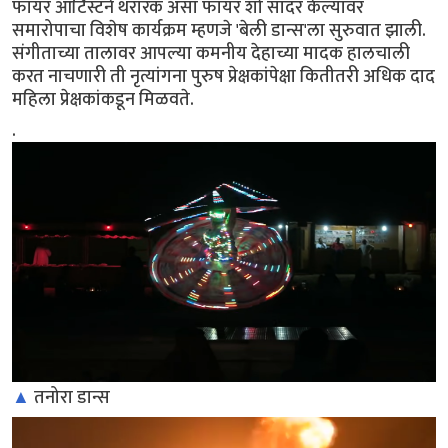
फायर आर्टिस्टने थरारक असा फायर शो सादर केल्यावर
समारोपाचा विशेष कार्यक्रम म्हणजे 'बेली डान्स'ला सुरुवात झाली.
संगीताच्या तालावर आपल्या कमनीय देहाच्या मादक हालचाली
करत नाचणारी ती नृत्यांगना पुरुष प्रेक्षकांपेक्षा कितीतरी अधिक दाद
महिला प्रेक्षकांकडून मिळवते.
.
▲
तनोरा डान्स